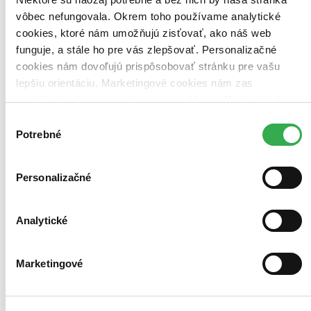
vôbec nefungovala. Okrem toho používame analytické
cookies, ktoré nám umožňujú zisťovať, ako náš web
funguje, a stále ho pre vás zlepšovať. Personalizačné
cookies nám dovoľujú prispôsobovať stránku pre vašu
lepšiu orientáciu. Marketingové cookies nám zas
umožňujú zobrazenie relevantnej reklamy. Niektoré údaje
zdieľame aj s tretími stranami. Veľmi by nám pomohlo,
Výber
keby sme mohli používať všetky tieto cookies. Ďakujeme!
Potrebné
súhlasu
Personalizačné
Analytické
Marketingové