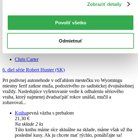
Zobraziť detaily
Povoliť všetko
Odmietnuť
Netvor
Chris Carter
6. diel série
Robert Hunter (SK)
Pri podivnej autonehode v odľahlom mestečku vo Wyomingu
miestny šerif zatkne muža, podozrivého zo sadistickej dvojnásobnej
vraždy. Nasledujúce vyšetrovanie vedie k odhaleniu sériového
vraha, ktorý najmenej dvadsaťpäť rokov unášal, mučil a
zohavoval...
Kniha
pevná väzba s prebalom
21,30 €
Na sklade 2 ks
Túto knihu máme síce aktuálne na sklade, máme však už iba
posledné kusy. Ak ju chcete mať rýchlo, ponáhľajte sa!