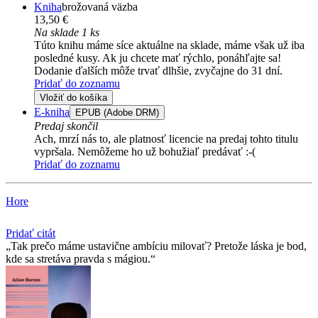
Kniha
brožovaná väzba
13,50 €
Na sklade 1 ks
Túto knihu máme síce aktuálne na sklade, máme však už iba
posledné kusy. Ak ju chcete mať rýchlo, ponáhľajte sa!
Dodanie ďalších môže trvať dlhšie, zvyčajne do 31 dní.
Pridať do zoznamu
Vložiť do košíka
E-kniha
EPUB (Adobe DRM)
Predaj skončil
Ach, mrzí nás to, ale platnosť licencie na predaj tohto titulu
vypršala. Nemôžeme ho už bohužiaľ predávať :-(
Pridať do zoznamu
Hore
Pridať citát
Tak prečo máme ustavične ambíciu milovať? Pretože láska je bod,
kde sa stretáva pravda s mágiou.