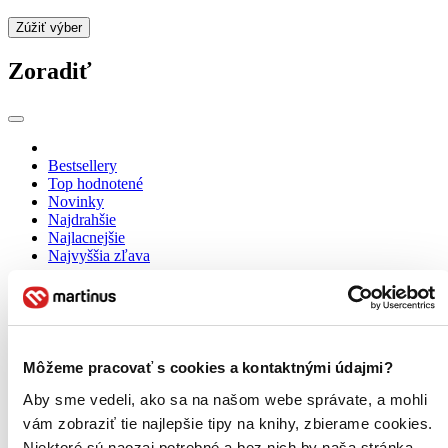
Zúžiť výber
Zoradiť
Bestsellery
Top hodnotené
Novinky
Najdrahšie
Najlacnejšie
Najvyššia zľava
Použité filtre
Zrušiť filtre
S pôvodom Brazília
Na tému psychopati
Môžeme pracovať s cookies a kontaktnými údajmi?
Aby sme vedeli, ako sa na našom webe správate, a mohli
vám zobraziť tie najlepšie tipy na knihy, zbierame cookies.
Niektoré sú naozaj potrebné a bez nich by naša stránka