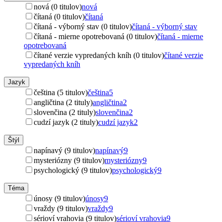
nová (0 titulov)
nová
čítaná (0 titulov)
čítaná
čítaná - výborný stav (0 titulov)
čítaná - výborný stav
čítaná - mierne opotrebovaná (0 titulov)
čítaná - mierne
opotrebovaná
čítané verzie vypredaných kníh (0 titulov)
čítané verzie
vypredaných kníh
Jazyk
čeština (5 titulov)
čeština
5
angličtina (2 tituly)
angličtina
2
slovenčina (2 tituly)
slovenčina
2
cudzí jazyk (2 tituly)
cudzí jazyk
2
Štýl
napínavý (9 titulov)
napínavý
9
mysteriózny (9 titulov)
mysteriózny
9
psychologický (9 titulov)
psychologický
9
Téma
únosy (9 titulov)
únosy
9
vraždy (9 titulov)
vraždy
9
sérioví vrahovia (9 titulov)
sérioví vrahovia
9