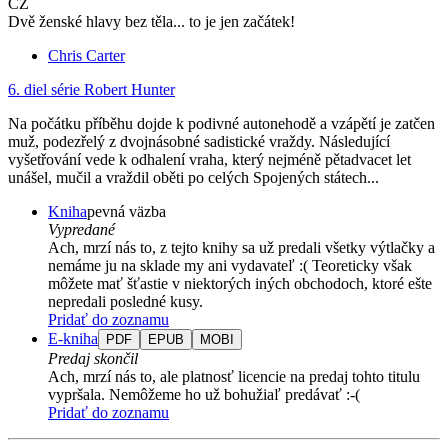
CZ
Dvě ženské hlavy bez těla... to je jen začátek!
Chris Carter
6. diel série
Robert Hunter
Na počátku příběhu dojde k podivné autonehodě a vzápětí je zatčen
muž, podezřelý z dvojnásobné sadistické vraždy. Následující
vyšetřování vede k odhalení vraha, který nejméně pětadvacet let
unášel, mučil a vraždil oběti po celých Spojených státech...
Kniha
pevná väzba
Vypredané
Ach, mrzí nás to, z tejto knihy sa už predali všetky výtlačky a
nemáme ju na sklade my ani vydavateľ :( Teoreticky však
môžete mať šťastie v niektorých iných obchodoch, ktoré ešte
nepredali posledné kusy.
Pridať do zoznamu
E-kniha
PDF
EPUB
MOBI
Predaj skončil
Ach, mrzí nás to, ale platnosť licencie na predaj tohto titulu
vypršala. Nemôžeme ho už bohužiaľ predávať :-(
Pridať do zoznamu