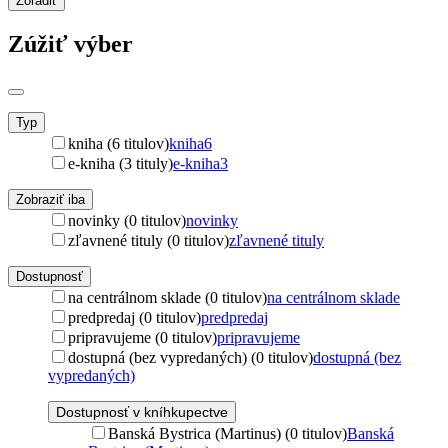
Zoradiť
Zúžiť výber
Typ
kniha (6 titulov)
kniha
6
e-kniha (3 tituly)
e-kniha
3
Zobraziť iba
novinky (0 titulov)
novinky
zľavnené tituly (0 titulov)
zľavnené tituly
Dostupnosť
na centrálnom sklade (0 titulov)
na centrálnom sklade
predpredaj (0 titulov)
predpredaj
pripravujeme (0 titulov)
pripravujeme
dostupná (bez vypredaných) (0 titulov)
dostupná (bez
vypredaných)
Dostupnosť v kníhkupectve
Banská Bystrica (Martinus) (0 titulov)
Banská