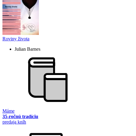
Roviny života
Julian Barnes
Máme
35-ročnú tradíciu
predaja kníh