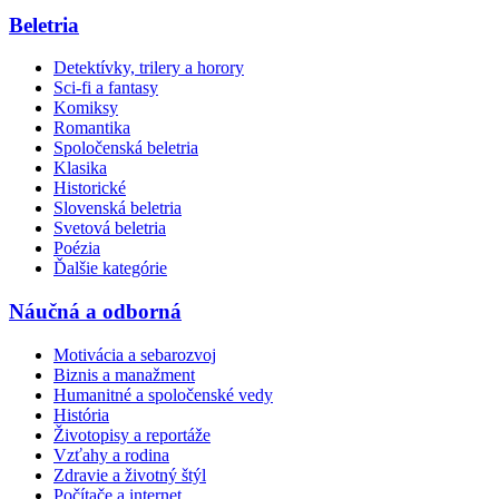
Beletria
Detektívky, trilery a horory
Sci-fi a fantasy
Komiksy
Romantika
Spoločenská beletria
Klasika
Historické
Slovenská beletria
Svetová beletria
Poézia
Ďalšie kategórie
Náučná a odborná
Motivácia a sebarozvoj
Biznis a manažment
Humanitné a spoločenské vedy
História
Životopisy a reportáže
Vzťahy a rodina
Zdravie a životný štýl
Počítače a internet