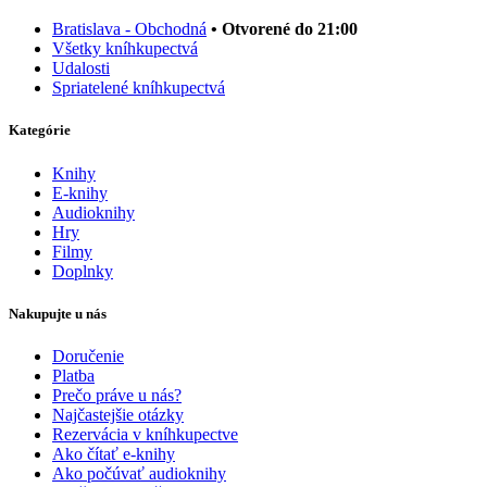
Bratislava - Obchodná
• Otvorené do 21:00
Všetky kníhkupectvá
Udalosti
Spriatelené kníhkupectvá
Kategórie
Knihy
E-knihy
Audioknihy
Hry
Filmy
Doplnky
Nakupujte u nás
Doručenie
Platba
Prečo práve u nás?
Najčastejšie otázky
Rezervácia v kníhkupectve
Ako čítať e-knihy
Ako počúvať audioknihy