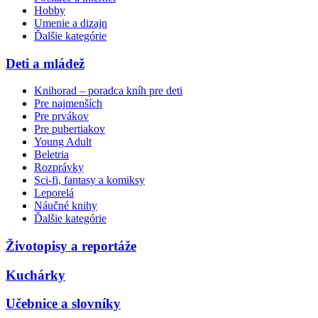
Hobby
Umenie a dizajn
Ďalšie kategórie
Deti a mládež
Knihorad – poradca kníh pre deti
Pre najmenších
Pre prvákov
Pre pubertiakov
Young Adult
Beletria
Rozprávky
Sci-fi, fantasy a komiksy
Leporelá
Náučné knihy
Ďalšie kategórie
Životopisy a reportáže
Kuchárky
Učebnice a slovníky