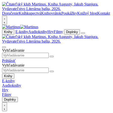
Doručenie
Kníhkupectvá
Knihovrátok
Poukážky
Knižný blog
Kontakt
E-knihy
Audioknihy
Hry
Filmy
Knihy
Doplnky
Vyhľadávanie
Prihlásiť
Vyhľadávanie
Knihy
E-knihy
Audioknihy
Hry
Filmy
Doplnky