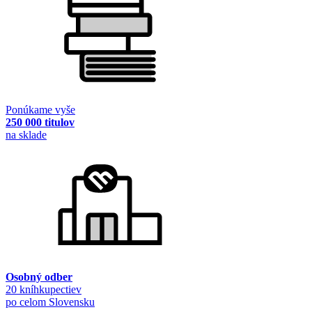
Ponúkame vyše
250 000 titulov
na sklade
Osobný odber
20 kníhkupectiev
po celom Slovensku