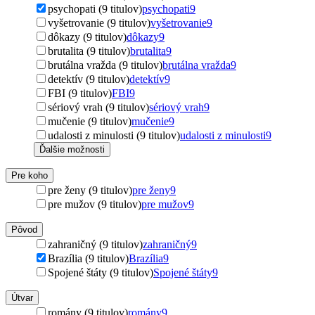
psychopati (9 titulov)
psychopati
9
vyšetrovanie (9 titulov)
vyšetrovanie
9
dôkazy (9 titulov)
dôkazy
9
brutalita (9 titulov)
brutalita
9
brutálna vražda (9 titulov)
brutálna vražda
9
detektív (9 titulov)
detektív
9
FBI (9 titulov)
FBI
9
sériový vrah (9 titulov)
sériový vrah
9
mučenie (9 titulov)
mučenie
9
udalosti z minulosti (9 titulov)
udalosti z minulosti
9
Ďalšie možnosti
Pre koho
pre ženy (9 titulov)
pre ženy
9
pre mužov (9 titulov)
pre mužov
9
Pôvod
zahraničný (9 titulov)
zahraničný
9
Brazília (9 titulov)
Brazília
9
Spojené štáty (9 titulov)
Spojené štáty
9
Útvar
romány (9 titulov)
romány
9