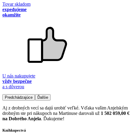
Tovar skladom
expedujeme
okamžite
U nás nakupujete
vždy bezpečne
a s dôverou
Predchádzajúce
Ďalšie
Aj z drobných vecí sa dajú urobiť veľké. Vďaka vašim Anjelským
drobným ste pri nákupoch na Martinuse darovali už
1 502 059,00 €
na Dobrého Anjela
. Ďakujeme!
Kníhkupectvá