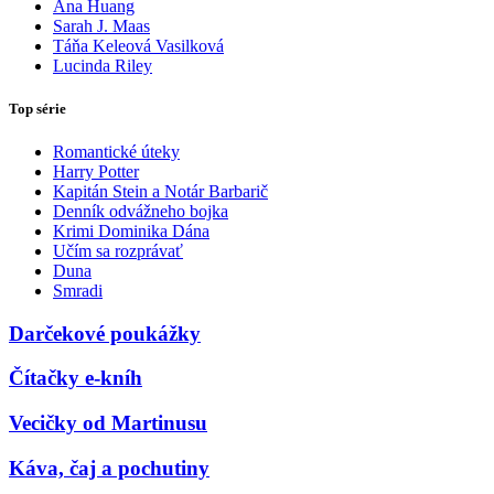
Ana Huang
Sarah J. Maas
Táňa Keleová Vasilková
Lucinda Riley
Top série
Romantické úteky
Harry Potter
Kapitán Stein a Notár Barbarič
Denník odvážneho bojka
Krimi Dominika Dána
Učím sa rozprávať
Duna
Smradi
Darčekové poukážky
Čítačky e-kníh
Vecičky od Martinusu
Káva, čaj a pochutiny