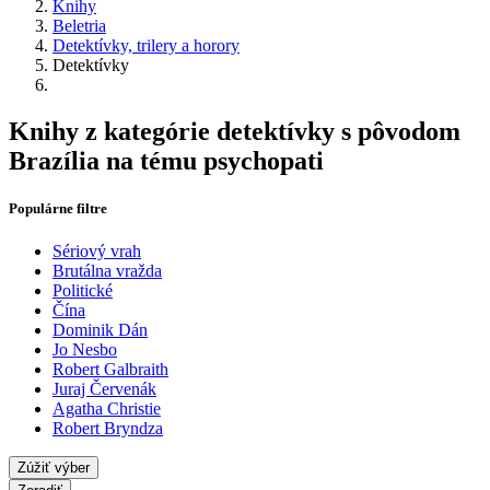
Knihy
Beletria
Detektívky, trilery a horory
Detektívky
Knihy z kategórie detektívky s pôvodom
Brazília na tému psychopati
Populárne filtre
Sériový vrah
Brutálna vražda
Politické
Čína
Dominik Dán
Jo Nesbo
Robert Galbraith
Juraj Červenák
Agatha Christie
Robert Bryndza
Zúžiť výber