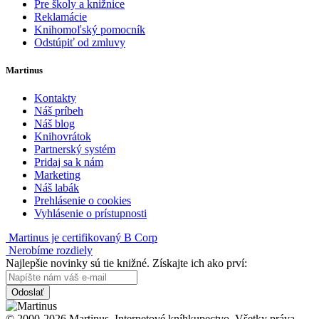
Pre školy a knižnice
Reklamácie
Knihomoľský pomocník
Odstúpiť od zmluvy
Martinus
Kontakty
Náš príbeh
Náš blog
Knihovrátok
Partnerský systém
Pridaj sa k nám
Marketing
Náš labák
Prehlásenie o cookies
Vyhlásenie o prístupnosti
Martinus je certifikovaný B Corp
Nerobíme rozdiely
Najlepšie novinky sú tie knižné. Získajte ich ako prví:
Odoslať
© 2000-2026 Martinus. Internetové kníhkupectvo. Všetky práva