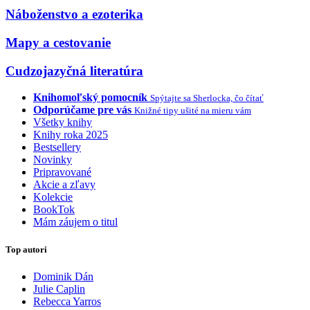
Náboženstvo a ezoterika
Mapy a cestovanie
Cudzojazyčná literatúra
Knihomoľský pomocník
Spýtajte sa Sherlocka, čo čítať
Odporúčame pre vás
Knižné tipy ušité na mieru vám
Všetky knihy
Knihy roka 2025
Bestsellery
Novinky
Pripravované
Akcie a zľavy
Kolekcie
BookTok
Mám záujem o titul
Top autori
Dominik Dán
Julie Caplin
Rebecca Yarros