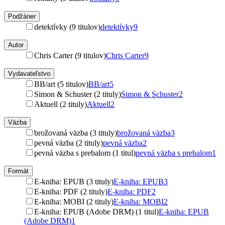
Podžáner
detektívky (9 titulov)
detektívky
9
Autor
Chris Carter (9 titulov)
Chris Carter
9
Vydavateľstvo
BB/art (5 titulov)
BB/art
5
Simon & Schuster (2 tituly)
Simon & Schuster
2
Aktuell (2 tituly)
Aktuell
2
Väzba
brožovaná väzba (3 tituly)
brožovaná väzba
3
pevná väzba (2 tituly)
pevná väzba
2
pevná väzba s prebalom (1 titul)
pevná väzba s prebalom
1
Formát
E-kniha: EPUB (3 tituly)
E-kniha: EPUB
3
E-kniha: PDF (2 tituly)
E-kniha: PDF
2
E-kniha: MOBI (2 tituly)
E-kniha: MOBI
2
E-kniha: EPUB (Adobe DRM) (1 titul)
E-kniha: EPUB
(Adobe DRM)
1