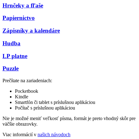
Hrnčeky a fľaše
Papiernictvo
Zápisníky a kalendáre
Hudba
LP platne
Puzzle
Prečítate na zariadeniach:
Pocketbook
Kindle
Smartfón či tablet s príslušnou aplikáciou
Počítač s príslušnou aplikáciou
Nie je možné meniť veľkosť písma, formát je preto vhodný skôr pre
väčšie obrazovky.
Viac informácií v
našich návodoch