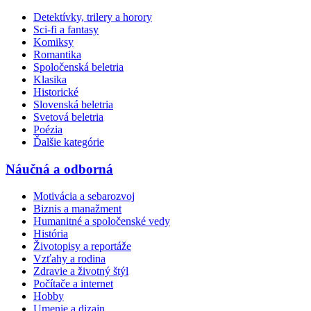
Detektívky, trilery a horory
Sci-fi a fantasy
Komiksy
Romantika
Spoločenská beletria
Klasika
Historické
Slovenská beletria
Svetová beletria
Poézia
Ďalšie kategórie
Náučná a odborná
Motivácia a sebarozvoj
Biznis a manažment
Humanitné a spoločenské vedy
História
Životopisy a reportáže
Vzťahy a rodina
Zdravie a životný štýl
Počítače a internet
Hobby
Umenie a dizajn