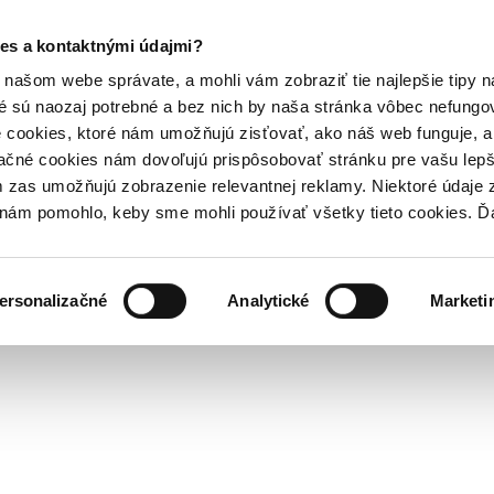
es a kontaktnými údajmi?
našom webe správate, a mohli vám zobraziť tie najlepšie tipy n
é sú naozaj potrebné a bez nich by naša stránka vôbec nefung
 cookies, ktoré nám umožňujú zisťovať, ako náš web funguje, a 
ačné cookies nám dovoľujú prispôsobovať stránku pre vašu lepši
zas umožňujú zobrazenie relevantnej reklamy. Niektoré údaje z
y nám pomohlo, keby sme mohli používať všetky tieto cookies. 
ersonalizačné
Analytické
Marketi