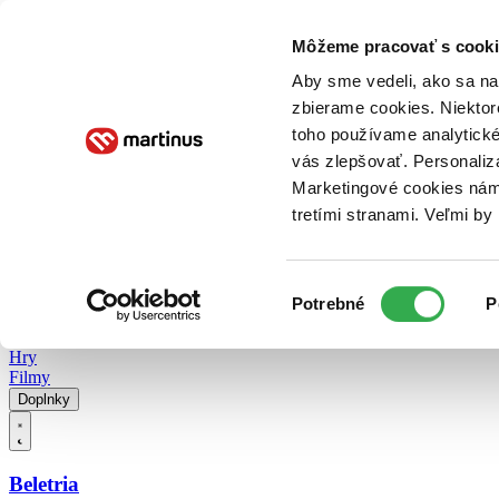
Doručenie
Kníhkupectvá
Knihovrátok
Poukážky
Knižný blog
Kontakt
Môžeme pracovať s cooki
Aby sme vedeli, ako sa na 
zbierame cookies. Niektor
E-knihy
Audioknihy
Hry
Filmy
Knihy
Doplnky
toho používame analytické
vás zlepšovať. Personaliz
Vyhľadávanie
Marketingové cookies nám 
tretími stranami. Veľmi b
Prihlásiť
Vyhľadávanie
Výber
Knihy
Potrebné
P
súhlasu
E-knihy
Audioknihy
Hry
Filmy
Doplnky
Beletria