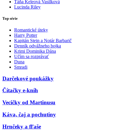
Táňa Keleová Vasilková
Lucinda Riley
Top série
Romantické úteky
Harry Potter
Kapitán Stein a Notár Barbarič
Denník odvážneho bojka
Krimi Dominika Dána
Učím sa rozprávať
Duna
Smradi
Darčekové poukážky
Čítačky e-kníh
Vecičky od Martinusu
Káva, čaj a pochutiny
Hrnčeky a fľaše