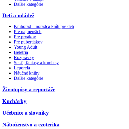
Ďalšie kategórie
Deti a mládež
Knihorad – poradca kníh pre deti
Pre najmenších
Pre prvákov
Pre pubertiakov
Young Adult
Beletria
Rozprávky
Sci-fi, fantasy a komiksy
Leporelá
Náučné knihy
Ďalšie kategórie
Životopisy a reportáže
Kuchárky
Učebnice a slovníky
Náboženstvo a ezoterika