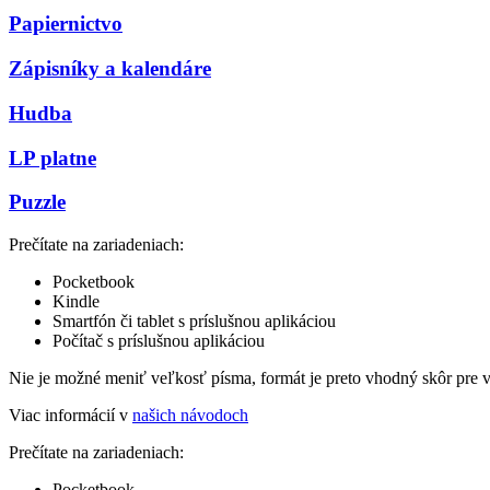
Papiernictvo
Zápisníky a kalendáre
Hudba
LP platne
Puzzle
Prečítate na zariadeniach:
Pocketbook
Kindle
Smartfón či tablet s príslušnou aplikáciou
Počítač s príslušnou aplikáciou
Nie je možné meniť veľkosť písma, formát je preto vhodný skôr pre 
Viac informácií v
našich návodoch
Prečítate na zariadeniach:
Pocketbook