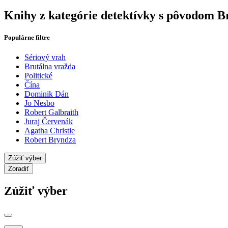
Knihy z kategórie detektívky s pôvodom Br
Populárne filtre
Sériový vrah
Brutálna vražda
Politické
Čína
Dominik Dán
Jo Nesbo
Robert Galbraith
Juraj Červenák
Agatha Christie
Robert Bryndza
Zúžiť výber
Zoradiť
Zúžiť výber