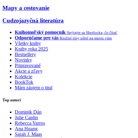
Mapy a cestovanie
Cudzojazyčná literatúra
Knihomoľský pomocník
Spýtajte sa Sherlocka, čo čítať
Odporúčame pre vás
Knižné tipy ušité na mieru vám
Všetky knihy
Knihy roka 2025
Bestsellery
Novinky
Pripravované
Akcie a zľavy
Kolekcie
BookTok
Mám záujem o titul
Top autori
Dominik Dán
Julie Caplin
Rebecca Yarros
Ana Huang
Sarah J. Maas