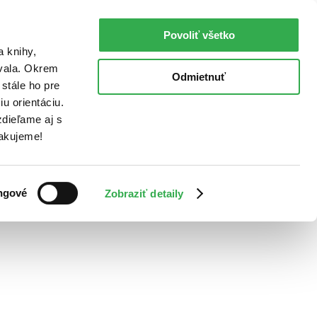
Povoliť všetko
a knihy,
ovala. Okrem
Odmietnuť
stále ho pre
u orientáciu.
dieľame aj s
Ďakujeme!
ngové
Zobraziť detaily