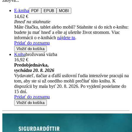
zabývá...
E-kniha
PDF
EPUB
MOBI
14,62 €
Ihneď na stiahnutie
Máte čítačku, tablet alebo mobil? Stiahnite si do nich e-knihu:
budete ju mať hneď a ešte aj ušetríte život stromom. Viac
informácii o e-knihách
nájdete tu
.
Pridať do zoznamu
Vložiť do košíka
Kniha
brožovaná väzba
16,92 €
Predobjednávka,
vychádza 20. 8. 2026
Vydavateľ, tlačiar a ďalší usilovní ľudia intenzívne pracujú na
tom, aby ste si už onedlho mohli prečítať túto knihu. K
dispozícii by mala byť 20. 8. 2026. Po vyjdení posielame do
15 dní.
Pridať do zoznamu
Vložiť do košíka