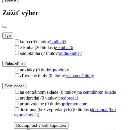
Zoradiť
Zúžiť výber
Typ
kniha (65 titulov)
kniha
65
e-kniha (26 titulov)
e-kniha
26
audiokniha (7 titulov)
audiokniha
7
Zobraziť iba
novinky (0 titulov)
novinky
zľavnené tituly (0 titulov)
zľavnené tituly
Dostupnosť
na centrálnom sklade (0 titulov)
na centrálnom sklade
predpredaj (0 titulov)
predpredaj
pripravujeme (0 titulov)
pripravujeme
dostupná (bez vypredaných) (0 titulov)
dostupná (bez
vypredaných)
Dostupnosť v kníhkupectve