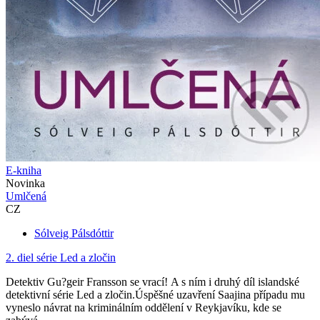
E-kniha
Novinka
Umlčená
CZ
Sólveig Pálsdóttir
2. diel série
Led a zločin
Detektiv Gu?geir Fransson se vrací! A s ním i druhý díl islandské
detektivní série Led a zločin.Úspěšné uzavření Saajina případu mu
vyneslo návrat na kriminálním oddělení v Reykjavíku, kde se