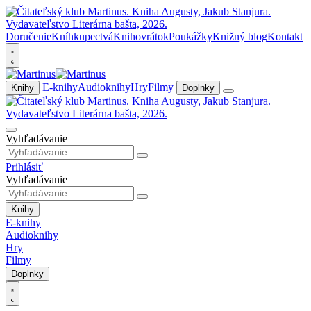
Doručenie
Kníhkupectvá
Knihovrátok
Poukážky
Knižný blog
Kontakt
E-knihy
Audioknihy
Hry
Filmy
Knihy
Doplnky
Vyhľadávanie
Prihlásiť
Vyhľadávanie
Knihy
E-knihy
Audioknihy
Hry
Filmy
Doplnky