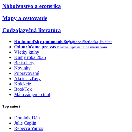
Náboženstvo a ezoterika
Mapy a cestovanie
Cudzojazyčná literatúra
Knihomoľský pomocník
Spýtajte sa Sherlocka, čo čítať
Odporúčame pre vás
Knižné tipy ušité na mieru vám
Všetky knihy
Knihy roka 2025
Bestsellery
Novinky
Pripravované
Akcie a zľavy
Kolekcie
BookTok
Mám záujem o titul
Top autori
Dominik Dán
Julie Caplin
Rebecca Yarros