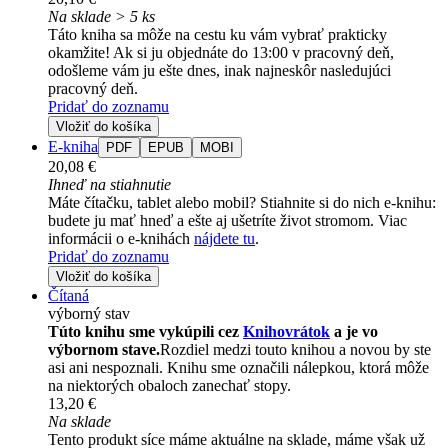
Na sklade > 5 ks
Táto kniha sa môže na cestu ku vám vybrať prakticky
okamžite! Ak si ju objednáte do 13:00 v pracovný deň,
odošleme vám ju ešte dnes, inak najneskôr nasledujúci
pracovný deň.
Pridať do zoznamu
Vložiť do košíka
E-kniha
PDF
EPUB
MOBI
20,08 €
Ihneď na stiahnutie
Máte čítačku, tablet alebo mobil? Stiahnite si do nich e-knihu:
budete ju mať hneď a ešte aj ušetríte život stromom. Viac
informácii o e-knihách
nájdete tu
.
Pridať do zoznamu
Vložiť do košíka
Čítaná
výborný stav
Túto knihu sme vykúpili cez
Knihovrátok
a je vo
výbornom stave.
Rozdiel medzi touto knihou a novou by ste
asi ani nespoznali. Knihu sme označili nálepkou, ktorá môže
na niektorých obaloch zanechať stopy.
13,20 €
Na sklade
Tento produkt síce máme aktuálne na sklade, máme však už