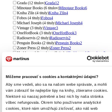
Grada (12 titulov)
Grada
12
Minotaur Books (6 titulov)
Minotaur Books
6
Kniha Zlín (4 tituly)
Kniha Zlín
4
Fobos (4 tituly)
Fobos
4
Michael Joseph (4 tituly)
Michael Joseph
4
Vintage (3 tituly)
Vintage
3
OneHotBook (3 tituly)
OneHotBook
3
Radioservis (2 tituly)
Radioservis
2
Penguin Books (2 tituly)
Penguin Books
2
Zoner Press (2 tituly)
Zoner Press
2
Hodder and Stoughton (2 tituly)
Hodder and Stoughton
2
Harvill Secker (2 tituly)
Harvill Secker
2
Hodder Paperback (1 titul)
Hodder Paperback
1
Ďalšie možnosti
Môžeme pracovať s cookies a kontaktnými údajmi?
Väzba
pevná väzba (43 titulov)
pevná väzba
43
Aby sme vedeli, ako sa na našom webe správate, a mohli
brožovaná väzba (15 titulov)
brožovaná väzba
15
vám zobraziť tie najlepšie tipy na knihy, zbierame cookies.
pevná väzba s prebalom (7 titulov)
pevná väzba s
Niektoré sú naozaj potrebné a bez nich by naša stránka
prebalom
7
vôbec nefungovala. Okrem toho používame analytické
Formát
cookies, ktoré nám umožňujú zisťovať, ako náš web
E-kniha: EPUB (26 titulov)
E-kniha: EPUB
26