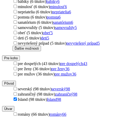
bábiky (6 titulov)
bábiky
6
minulosť (6 titulov)
minulosť
6
nepriatelia (6 titulov)
nepriatelia
6
pomsta (6 titulov)
pomsta
6
sanatórium (6 titulov)
sanatórium
6
samovraždy (5 titulov)
samovraždy
5
obeť (5 titulov)
obeť
5
deti (5 titulov)
deti
5
nevyriešený prípad (5 titulov)
nevyriešený prípad
5
Ďalšie možnosti
Pre koho
pre dospelých (43 titulov)
pre dospelých
43
pre ženy (36 titulov)
pre ženy
36
pre mužov (36 titulov)
pre mužov
36
Pôvod
severský (98 titulov)
severský
98
zahraničný (98 titulov)
zahraničný
98
Island (98 titulov)
Island
98
Útvar
romány (66 titulov)
romány
66