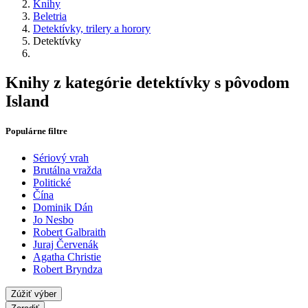
Knihy
Beletria
Detektívky, trilery a horory
Detektívky
Knihy z kategórie detektívky s pôvodom
Island
Populárne filtre
Sériový vrah
Brutálna vražda
Politické
Čína
Dominik Dán
Jo Nesbo
Robert Galbraith
Juraj Červenák
Agatha Christie
Robert Bryndza
Zúžiť výber