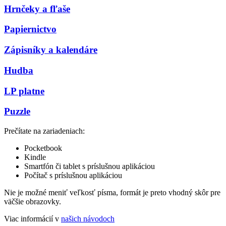
Hrnčeky a fľaše
Papiernictvo
Zápisníky a kalendáre
Hudba
LP platne
Puzzle
Prečítate na zariadeniach:
Pocketbook
Kindle
Smartfón či tablet s príslušnou aplikáciou
Počítač s príslušnou aplikáciou
Nie je možné meniť veľkosť písma, formát je preto vhodný skôr pre
väčšie obrazovky.
Viac informácií v
našich návodoch