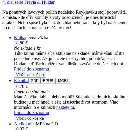
4. diel série
Freyja & Huldar
Na ponurých lávových polích nedaleko Reykjavíku stojí popraviště.
Z místa, kde dřív končily životy odsouzenců, je dnes turistická
atrakce. Nebo spíše byla – až do chladného rána, kdy byl na šibenici
po desítkách let nalezen oběšený muž....
Kniha
pevná väzba
18,80 €
Na sklade 1 ks
Túto knihu máme síce aktuálne na sklade, máme však už iba
posledné kusy. Ak ju chcete mať rýchlo, ponáhľajte sa!
Dodanie ďalších môže trvať dlhšie, zvyčajne do šiestich dní.
Pridať do zoznamu
Vložiť do košíka
E-kniha
PDF
EPUB
MOBI
16,70 €
Ihneď na stiahnutie
Máte čítačku, tablet alebo mobil? Stiahnite si do nich e-knihu:
budete ju mať hneď a ešte aj ušetríte život stromom. Viac
informácii o e-knihách
nájdete tu
.
Pridať do zoznamu
Vložiť do košíka
Audiokniha
MP3 na CD
16,92 €