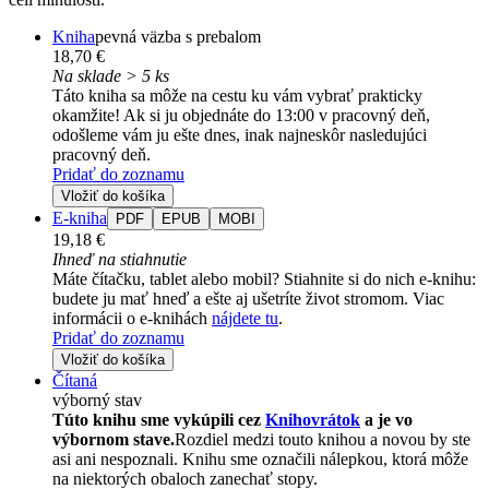
Kniha
pevná väzba s prebalom
18,70 €
Na sklade > 5 ks
Táto kniha sa môže na cestu ku vám vybrať prakticky
okamžite! Ak si ju objednáte do 13:00 v pracovný deň,
odošleme vám ju ešte dnes, inak najneskôr nasledujúci
pracovný deň.
Pridať do zoznamu
Vložiť do košíka
E-kniha
PDF
EPUB
MOBI
19,18 €
Ihneď na stiahnutie
Máte čítačku, tablet alebo mobil? Stiahnite si do nich e-knihu:
budete ju mať hneď a ešte aj ušetríte život stromom. Viac
informácii o e-knihách
nájdete tu
.
Pridať do zoznamu
Vložiť do košíka
Čítaná
výborný stav
Túto knihu sme vykúpili cez
Knihovrátok
a je vo
výbornom stave.
Rozdiel medzi touto knihou a novou by ste
asi ani nespoznali. Knihu sme označili nálepkou, ktorá môže
na niektorých obaloch zanechať stopy.