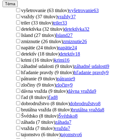
Téma
vyšetrovanie (63 titulov)
vyšetrovanie
63
vraždy (37 titulov)
vraždy
37
triler (33 titulov)
triler
33
detektívka (32 titulov)
detektívka
32
Island (27 titulov)
Island
27
zmiznutie (26 titulov)
zmiznutie
26
napätie (24 titulov)
napätie
24
detektív (18 titulov)
detektív
18
krimi (16 titulov)
krimi
16
záhadné udalosti (9 titulov)
záhadné udalosti
9
hľadanie pravdy (9 titulov)
hľadanie pravdy
9
pátranie (9 titulov)
pátranie
9
zločiny (9 titulov)
zločiny
9
dávna vražda (9 titulov)
dávna vražda
9
ľad (8 titulov)
ľad
8
dobrodružstvo (8 titulov)
dobrodružstvo
8
brutálna vražda (8 titulov)
brutálna vražda
8
Švédsko (8 titulov)
Švédsko
8
záhada (7 titulov)
záhada
7
vražda (7 titulov)
vražda
7
tajomstvo (6 titulov)
tajomstvo
6