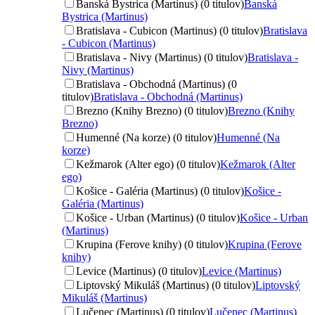
Banská Bystrica (Martinus) (0 titulov)
Banská
Bystrica (Martinus)
Bratislava - Cubicon (Martinus) (0 titulov)
Bratislava
- Cubicon (Martinus)
Bratislava - Nivy (Martinus) (0 titulov)
Bratislava -
Nivy (Martinus)
Bratislava - Obchodná (Martinus) (0
titulov)
Bratislava - Obchodná (Martinus)
Brezno (Knihy Brezno) (0 titulov)
Brezno (Knihy
Brezno)
Humenné (Na korze) (0 titulov)
Humenné (Na
korze)
Kežmarok (Alter ego) (0 titulov)
Kežmarok (Alter
ego)
Košice - Galéria (Martinus) (0 titulov)
Košice -
Galéria (Martinus)
Košice - Urban (Martinus) (0 titulov)
Košice - Urban
(Martinus)
Krupina (Ferove knihy) (0 titulov)
Krupina (Ferove
knihy)
Levice (Martinus) (0 titulov)
Levice (Martinus)
Liptovský Mikuláš (Martinus) (0 titulov)
Liptovský
Mikuláš (Martinus)
Lučenec (Martinus) (0 titulov)
Lučenec (Martinus)