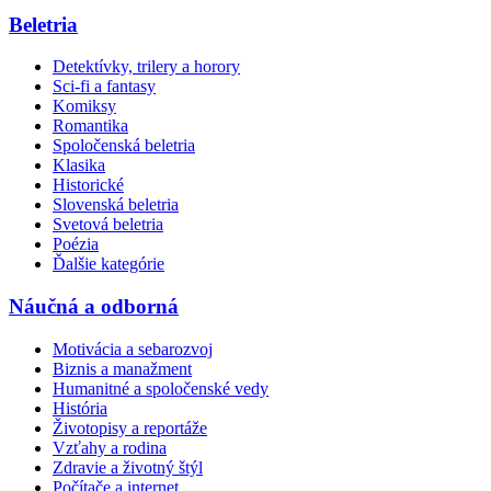
Beletria
Detektívky, trilery a horory
Sci-fi a fantasy
Komiksy
Romantika
Spoločenská beletria
Klasika
Historické
Slovenská beletria
Svetová beletria
Poézia
Ďalšie kategórie
Náučná a odborná
Motivácia a sebarozvoj
Biznis a manažment
Humanitné a spoločenské vedy
História
Životopisy a reportáže
Vzťahy a rodina
Zdravie a životný štýl
Počítače a internet