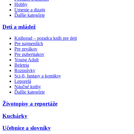
Hobby
Umenie a dizajn
Ďalšie kategórie
Deti a mládež
Knihorad – poradca kníh pre deti
Pre najmenších
Pre prvákov
Pre pubertiakov
Young Adult
Beletria
Rozprávky
Sci-fi, fantasy a komiksy
Leporelá
Náučné knihy
Ďalšie kategórie
Životopisy a reportáže
Kuchárky
Učebnice a slovníky