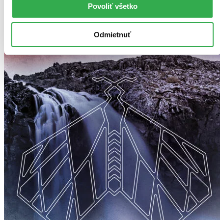
S pôvodom Island
Povoliť všetko
Odmietnuť