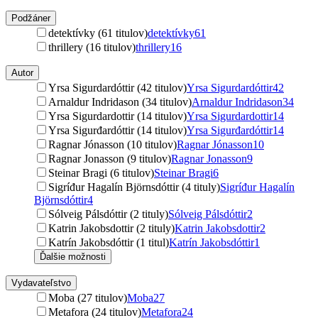
Podžáner
detektívky (61 titulov)
detektívky
61
thrillery (16 titulov)
thrillery
16
Autor
Yrsa Sigurdardóttir (42 titulov)
Yrsa Sigurdardóttir
42
Arnaldur Indridason (34 titulov)
Arnaldur Indridason
34
Yrsa Sigurdardottir (14 titulov)
Yrsa Sigurdardottir
14
Yrsa Sigurđardóttir (14 titulov)
Yrsa Sigurđardóttir
14
Ragnar Jónasson (10 titulov)
Ragnar Jónasson
10
Ragnar Jonasson (9 titulov)
Ragnar Jonasson
9
Steinar Bragi (6 titulov)
Steinar Bragi
6
Sigríđur Hagalín Björnsdóttir (4 tituly)
Sigríđur Hagalín
Björnsdóttir
4
Sólveig Pálsdóttir (2 tituly)
Sólveig Pálsdóttir
2
Katrin Jakobsdottir (2 tituly)
Katrin Jakobsdottir
2
Katrín Jakobsdóttir (1 titul)
Katrín Jakobsdóttir
1
Ďalšie možnosti
Vydavateľstvo
Moba (27 titulov)
Moba
27
Metafora (24 titulov)
Metafora
24