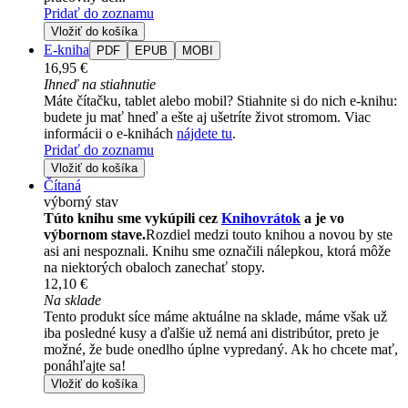
Pridať do zoznamu
Vložiť do košíka
E-kniha
PDF
EPUB
MOBI
16,95 €
Ihneď na stiahnutie
Máte čítačku, tablet alebo mobil? Stiahnite si do nich e-knihu:
budete ju mať hneď a ešte aj ušetríte život stromom. Viac
informácii o e-knihách
nájdete tu
.
Pridať do zoznamu
Vložiť do košíka
Čítaná
výborný stav
Túto knihu sme vykúpili cez
Knihovrátok
a je vo
výbornom stave.
Rozdiel medzi touto knihou a novou by ste
asi ani nespoznali. Knihu sme označili nálepkou, ktorá môže
na niektorých obaloch zanechať stopy.
12,10 €
Na sklade
Tento produkt síce máme aktuálne na sklade, máme však už
iba posledné kusy a ďalšie už nemá ani distribútor, preto je
možné, že bude onedlho úplne vypredaný. Ak ho chcete mať,
ponáhľajte sa!
Vložiť do košíka