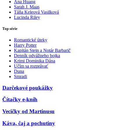
Ana Huang
Sarah J. Maas
Táňa Keleová Vasilková
Lucinda Riley
Top série
Romantické úteky
Harry Potter
Kapitán Stein a Notár Barbarič
Denník odvážneho bojka
Krimi Dominika Dána
Učím sa rozprávať
Duna
Smradi
Darčekové poukážky
Čítačky e-kníh
Vecičky od Martinusu
Káva, čaj a pochutiny