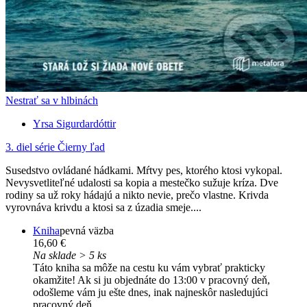
Nestrať sa v hlbinách
Yrsa Sigurdardóttir
3. diel série
Čierny ľad
Susedstvo ovládané hádkami. Mŕtvy pes, ktorého ktosi vykopal.
Nevysvetliteľné udalosti sa kopia a mestečko sužuje kríza. Dve
rodiny sa už roky hádajú a nikto nevie, prečo vlastne. Krivda
vyrovnáva krivdu a ktosi sa z úzadia smeje....
Kniha
pevná väzba
16,60 €
Na sklade > 5 ks
Táto kniha sa môže na cestu ku vám vybrať prakticky
okamžite! Ak si ju objednáte do 13:00 v pracovný deň,
odošleme vám ju ešte dnes, inak najneskôr nasledujúci
pracovný deň.