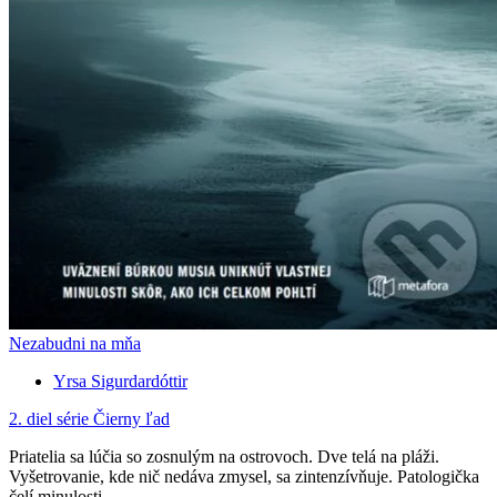
Nezabudni na mňa
Yrsa Sigurdardóttir
2. diel série
Čierny ľad
Priatelia sa lúčia so zosnulým na ostrovoch. Dve telá na pláži.
Vyšetrovanie, kde nič nedáva zmysel, sa zintenzívňuje. Patologička
čelí minulosti.