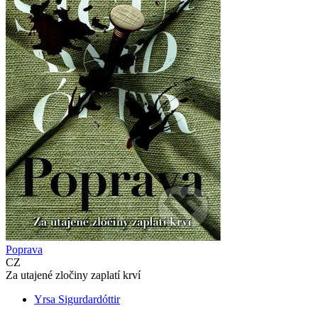
Poprava
CZ
Za utajené zločiny zaplatí krví
Yrsa Sigurdardóttir