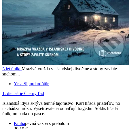
Niet úniku
Mrazivá vražda v islandskej divočine a stopy zaviate
snehom...
Yrsa Sigurdardóttir
1. diel série
Čierny ľad
Islandská idyla skrýva temné tajomstvo. Karl hľadá priateľov, no
nachádza hrôzu. Vyšetrovatelia odhaľujú tragédiu. Sóldís hľadá
únik, no padá do pasce.
Kniha
pevná väzba s prebalom
20,10 €