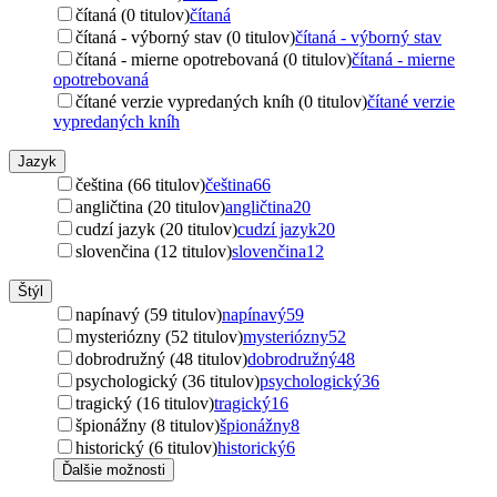
čítaná (0 titulov)
čítaná
čítaná - výborný stav (0 titulov)
čítaná - výborný stav
čítaná - mierne opotrebovaná (0 titulov)
čítaná - mierne
opotrebovaná
čítané verzie vypredaných kníh (0 titulov)
čítané verzie
vypredaných kníh
Jazyk
čeština (66 titulov)
čeština
66
angličtina (20 titulov)
angličtina
20
cudzí jazyk (20 titulov)
cudzí jazyk
20
slovenčina (12 titulov)
slovenčina
12
Štýl
napínavý (59 titulov)
napínavý
59
mysteriózny (52 titulov)
mysteriózny
52
dobrodružný (48 titulov)
dobrodružný
48
psychologický (36 titulov)
psychologický
36
tragický (16 titulov)
tragický
16
špionážny (8 titulov)
špionážny
8
historický (6 titulov)
historický
6
Ďalšie možnosti