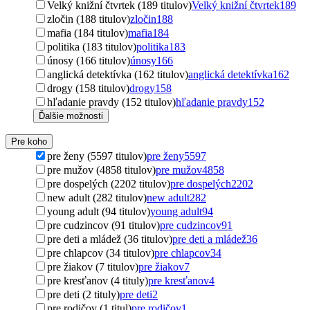
Velký knižní čtvrtek (189 titulov)
Velký knižní čtvrtek
189
zločin (188 titulov)
zločin
188
mafia (184 titulov)
mafia
184
politika (183 titulov)
politika
183
únosy (166 titulov)
únosy
166
anglická detektívka (162 titulov)
anglická detektívka
162
drogy (158 titulov)
drogy
158
hľadanie pravdy (152 titulov)
hľadanie pravdy
152
Ďalšie možnosti
Pre koho
pre ženy (5597 titulov)
pre ženy
5597
pre mužov (4858 titulov)
pre mužov
4858
pre dospelých (2202 titulov)
pre dospelých
2202
new adult (282 titulov)
new adult
282
young adult (94 titulov)
young adult
94
pre cudzincov (91 titulov)
pre cudzincov
91
pre deti a mládež (36 titulov)
pre deti a mládež
36
pre chlapcov (34 titulov)
pre chlapcov
34
pre žiakov (7 titulov)
pre žiakov
7
pre kresťanov (4 tituly)
pre kresťanov
4
pre deti (2 tituly)
pre deti
2
pre rodičov (1 titul)
pre rodičov
1