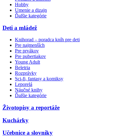
Hobby
Umenie a dizajn
Ďalšie kategórie
Deti a mládež
Knihorad – poradca kníh pre deti
Pre najmenších
Pre prvákov
Pre pubertiakov
Young Adult
Beletria
Rozprávky
Sci-fi, fantasy a komiksy
Leporelá
Náučné knihy
Ďalšie kategórie
Životopisy a reportáže
Kuchárky
Učebnice a slovníky