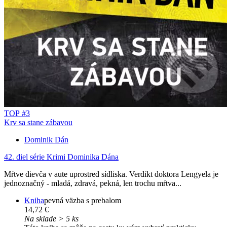
TOP #3
Krv sa stane zábavou
Dominik Dán
42. diel série
Krimi Dominika Dána
Mŕtve dievča v aute uprostred sídliska. Verdikt doktora Lengyela je
jednoznačný - mladá, zdravá, pekná, len trochu mŕtva...
Kniha
pevná väzba s prebalom
14,72 €
Na sklade > 5 ks