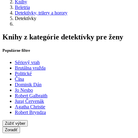
Knihy
Beletria
Detektívky, trilery a horory
Detektívky
Knihy z kategórie detektívky pre ženy
Populárne filtre
Sériový vrah
Brutálna vražda
Politické
Čína
Dominik Dán
Jo Nesbo
Robert Galbraith
Juraj Červenák
Agatha Christie
Robert Bryndza
Zúžiť výber
Zoradiť