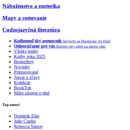
Náboženstvo a ezoterika
Mapy a cestovanie
Cudzojazyčná literatúra
Knihomoľský pomocník
Spýtajte sa Sherlocka, čo čítať
Odporúčame pre vás
Knižné tipy ušité na mieru vám
Všetky knihy
Knihy roka 2025
Bestsellery
Novinky
Pripravované
Akcie a zľavy
Kolekcie
BookTok
Mám záujem o titul
Top autori
Dominik Dán
Julie Caplin
Rebecca Yarros