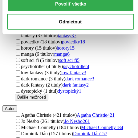
Povoliť všetko
detektívky (2325 titulov)
detektívky
2325
thrillery (547 titulov)
thrillery
547
komiksy (66 titulov)
komiksy
66
Odmietnuť
technothriller (47 titulov)
technothriller
47
sci-fi (39 titulov)
sci-fi
39
fantasy (37 titulov)
fantasy
37
poviedky (18 titulov)
poviedky
18
horory (15 titulov)
horory
15
manga (6 titulov)
manga
6
soft sci-fi (5 titulov)
soft sci-fi
5
psychotriller (4 tituly)
psychotriller
4
low fantasy (3 tituly)
low fantasy
3
dark romance (3 tituly)
dark romance
3
dark fantasy (2 tituly)
dark fantasy
2
dystopický (1 titul)
dystopický
1
Ďalšie možnosti
Autor
Agatha Christie (421 titulov)
Agatha Christie
421
Jo Nesbo (261 titulov)
Jo Nesbo
261
Michael Connelly (184 titulov)
Michael Connelly
184
Dominik Dán (157 titulov)
Dominik Dán
157