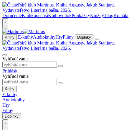
Doručenie
Kníhkupectvá
Knihovrátok
Poukážky
Knižný blog
Kontakt
E-knihy
Audioknihy
Hry
Filmy
Knihy
Doplnky
Vyhľadávanie
Prihlásiť
Vyhľadávanie
Knihy
E-knihy
Audioknihy
Hry
Filmy
Doplnky