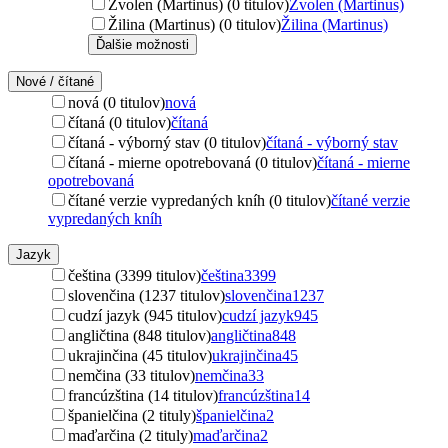
Zvolen (Martinus) (0 titulov)
Zvolen (Martinus)
Žilina (Martinus) (0 titulov)
Žilina (Martinus)
Ďalšie možnosti
Nové / čítané
nová (0 titulov)
nová
čítaná (0 titulov)
čítaná
čítaná - výborný stav (0 titulov)
čítaná - výborný stav
čítaná - mierne opotrebovaná (0 titulov)
čítaná - mierne
opotrebovaná
čítané verzie vypredaných kníh (0 titulov)
čítané verzie
vypredaných kníh
Jazyk
čeština (3399 titulov)
čeština
3399
slovenčina (1237 titulov)
slovenčina
1237
cudzí jazyk (945 titulov)
cudzí jazyk
945
angličtina (848 titulov)
angličtina
848
ukrajinčina (45 titulov)
ukrajinčina
45
nemčina (33 titulov)
nemčina
33
francúzština (14 titulov)
francúzština
14
španielčina (2 tituly)
španielčina
2
maďarčina (2 tituly)
maďarčina
2