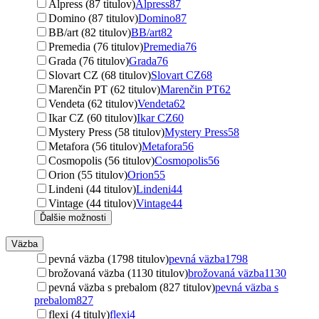
Alpress (87 titulov)
Alpress
87
Domino (87 titulov)
Domino
87
BB/art (82 titulov)
BB/art
82
Premedia (76 titulov)
Premedia
76
Grada (76 titulov)
Grada
76
Slovart CZ (68 titulov)
Slovart CZ
68
Marenčin PT (62 titulov)
Marenčin PT
62
Vendeta (62 titulov)
Vendeta
62
Ikar CZ (60 titulov)
Ikar CZ
60
Mystery Press (58 titulov)
Mystery Press
58
Metafora (56 titulov)
Metafora
56
Cosmopolis (56 titulov)
Cosmopolis
56
Orion (55 titulov)
Orion
55
Lindeni (44 titulov)
Lindeni
44
Vintage (44 titulov)
Vintage
44
Ďalšie možnosti
Väzba
pevná väzba (1798 titulov)
pevná väzba
1798
brožovaná väzba (1130 titulov)
brožovaná väzba
1130
pevná väzba s prebalom (827 titulov)
pevná väzba s
prebalom
827
flexi (4 tituly)
flexi
4