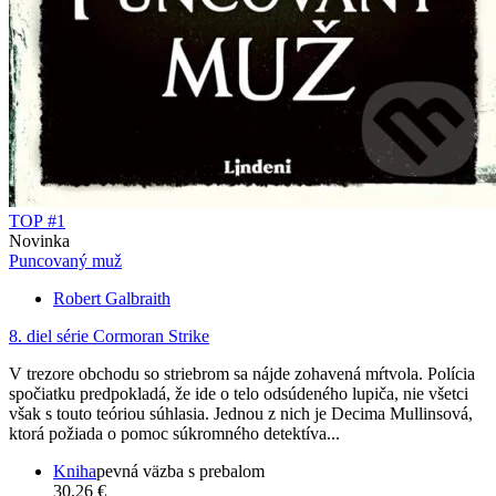
TOP #1
Novinka
Puncovaný muž
Robert Galbraith
8. diel série
Cormoran Strike
V trezore obchodu so striebrom sa nájde zohavená mŕtvola. Polícia
spočiatku predpokladá, že ide o telo odsúdeného lupiča, nie všetci
však s touto teóriou súhlasia. Jednou z nich je Decima Mullinsová,
ktorá požiada o pomoc súkromného detektíva...
Kniha
pevná väzba s prebalom
30,26 €