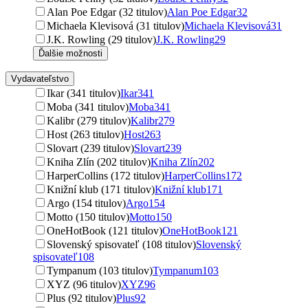
Alan Poe Edgar (32 titulov)
Alan Poe Edgar
32
Michaela Klevisová (31 titulov)
Michaela Klevisová
31
J.K. Rowling (29 titulov)
J.K. Rowling
29
Ďalšie možnosti
Vydavateľstvo
Ikar (341 titulov)
Ikar
341
Moba (341 titulov)
Moba
341
Kalibr (279 titulov)
Kalibr
279
Host (263 titulov)
Host
263
Slovart (239 titulov)
Slovart
239
Kniha Zlín (202 titulov)
Kniha Zlín
202
HarperCollins (172 titulov)
HarperCollins
172
Knižní klub (171 titulov)
Knižní klub
171
Argo (154 titulov)
Argo
154
Motto (150 titulov)
Motto
150
OneHotBook (121 titulov)
OneHotBook
121
Slovenský spisovateľ (108 titulov)
Slovenský
spisovateľ
108
Tympanum (103 titulov)
Tympanum
103
XYZ (96 titulov)
XYZ
96
Plus (92 titulov)
Plus
92