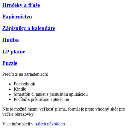
Hrnčeky a fľaše
Papiernictvo
Zápisníky a kalendáre
Hudba
LP platne
Puzzle
Prečítate na zariadeniach:
Pocketbook
Kindle
Smartfón či tablet s príslušnou aplikáciou
Počítač s príslušnou aplikáciou
Nie je možné meniť veľkosť písma, formát je preto vhodný skôr pre
väčšie obrazovky.
Viac informácií v
našich návodoch