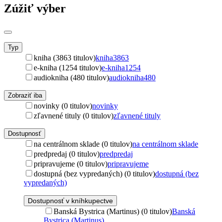
Zúžiť výber
Typ
kniha (3863 titulov)
kniha
3863
e-kniha (1254 titulov)
e-kniha
1254
audiokniha (480 titulov)
audiokniha
480
Zobraziť iba
novinky (0 titulov)
novinky
zľavnené tituly (0 titulov)
zľavnené tituly
Dostupnosť
na centrálnom sklade (0 titulov)
na centrálnom sklade
predpredaj (0 titulov)
predpredaj
pripravujeme (0 titulov)
pripravujeme
dostupná (bez vypredaných) (0 titulov)
dostupná (bez
vypredaných)
Dostupnosť v kníhkupectve
Banská Bystrica (Martinus) (0 titulov)
Banská
Bystrica (Martinus)