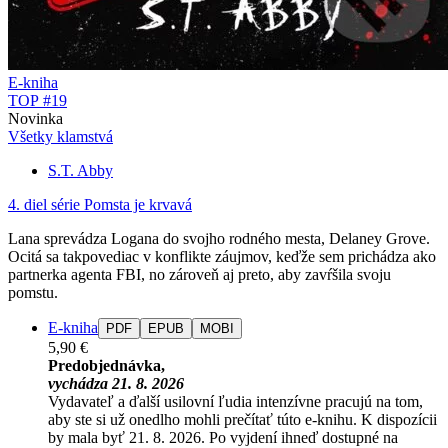
E-kniha
TOP #19
Novinka
Všetky klamstvá
S.T. Abby
4. diel série
Pomsta je krvavá
Lana sprevádza Logana do svojho rodného mesta, Delaney Grove.
Ocitá sa takpovediac v konflikte záujmov, keďže sem prichádza ako
partnerka agenta FBI, no zároveň aj preto, aby zavŕšila svoju
pomstu.
E-kniha
PDF
EPUB
MOBI
5,90 €
Predobjednávka,
vychádza 21. 8. 2026
Vydavateľ a ďalší usilovní ľudia intenzívne pracujú na tom,
aby ste si už onedlho mohli prečítať túto e-knihu. K dispozícii
by mala byť 21. 8. 2026. Po vyjdení ihneď dostupné na