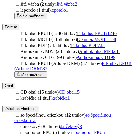
šitá väzba (2 tituly)
šitá väzba
2
leporelo (1 titul)
leporelo
1
Ďalšie možnosti
Formát
E-kniha: EPUB (1246 titulov)
E-kniha: EPUB
1246
E-kniha: MOBI (1158 titulov)
E-kniha: MOBI
1158
E-kniha: PDF (733 titulov)
E-kniha: PDF
733
Audiokniha: MP3 (281 titulov)
Audiokniha: MP3
281
Audiokniha: CD (199 titulov)
Audiokniha: CD
199
E-kniha: EPUB (Adobe DRM) (87 titulov)
E-kniha: EPUB
(Adobe DRM)
87
Ďalšie možnosti
Obal
CD obal (15 titulov)
CD obal
15
krabička (1 titul)
krabička
1
Zvláštna vlastnosť
so špeciálnou oriezkou (12 titulov)
so špeciálnou
oriezkou
12
darčekový (8 titulov)
darčekový
8
s podporou FPU (5 titulov)
s podporou FPU
5