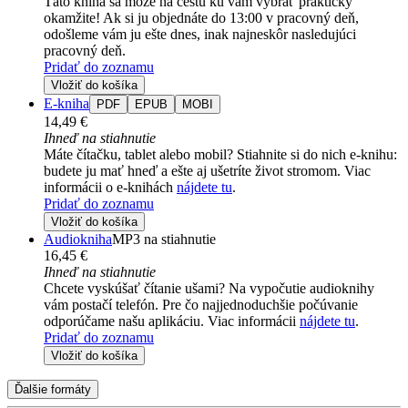
Táto kniha sa môže na cestu ku vám vybrať prakticky
okamžite! Ak si ju objednáte do 13:00 v pracovný deň,
odošleme vám ju ešte dnes, inak najneskôr nasledujúci
pracovný deň.
Pridať do zoznamu
Vložiť do košíka
E-kniha
PDF
EPUB
MOBI
14,49 €
Ihneď na stiahnutie
Máte čítačku, tablet alebo mobil? Stiahnite si do nich e-knihu:
budete ju mať hneď a ešte aj ušetríte život stromom. Viac
informácii o e-knihách
nájdete tu
.
Pridať do zoznamu
Vložiť do košíka
Audiokniha
MP3 na stiahnutie
16,45 €
Ihneď na stiahnutie
Chcete vyskúšať čítanie ušami? Na vypočutie audioknihy
vám postačí telefón. Pre čo najjednoduchšie počúvanie
odporúčame našu aplikáciu. Viac informácii
nájdete tu
.
Pridať do zoznamu
Vložiť do košíka
Ďalšie formáty