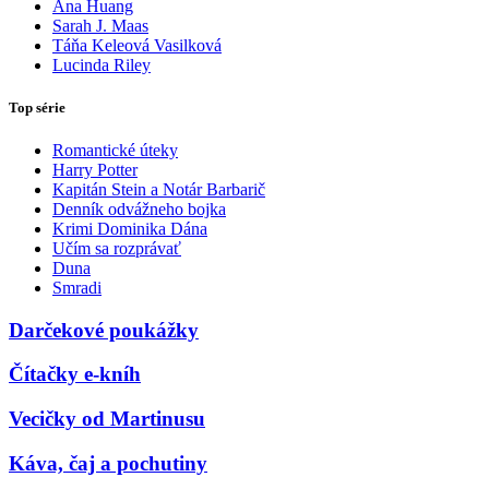
Ana Huang
Sarah J. Maas
Táňa Keleová Vasilková
Lucinda Riley
Top série
Romantické úteky
Harry Potter
Kapitán Stein a Notár Barbarič
Denník odvážneho bojka
Krimi Dominika Dána
Učím sa rozprávať
Duna
Smradi
Darčekové poukážky
Čítačky e-kníh
Vecičky od Martinusu
Káva, čaj a pochutiny