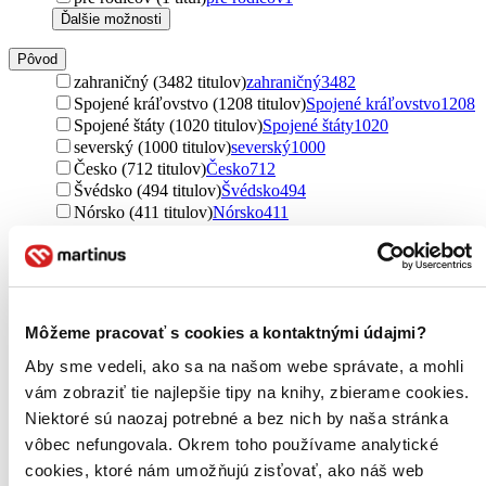
Ďalšie možnosti
Pôvod
zahraničný (3482 titulov)
zahraničný
3482
Spojené kráľovstvo (1208 titulov)
Spojené kráľovstvo
1208
Spojené štáty (1020 titulov)
Spojené štáty
1020
severský (1000 titulov)
severský
1000
Česko (712 titulov)
Česko
712
Švédsko (494 titulov)
Švédsko
494
Nórsko (411 titulov)
Nórsko
411
Slovensko (324 titulov)
Slovensko
324
Írsko (145 titulov)
Írsko
145
Francúzsko (93 titulov)
Francúzsko
93
Nemecko (83 titulov)
Nemecko
83
Kanada (60 titulov)
Kanada
60
Môžeme pracovať s cookies a kontaktnými údajmi?
Dánsko (38 titulov)
Dánsko
38
Taliansko (38 titulov)
Taliansko
38
Aby sme vedeli, ako sa na našom webe správate, a mohli
Island (36 titulov)
Island
36
vám zobraziť tie najlepšie tipy na knihy, zbierame cookies.
Fínsko (30 titulov)
Fínsko
30
Niektoré sú naozaj potrebné a bez nich by naša stránka
Austrália (27 titulov)
Austrália
27
vôbec nefungovala. Okrem toho používame analytické
Japonsko (23 titulov)
Japonsko
23
cookies, ktoré nám umožňujú zisťovať, ako náš web
Poľsko (16 titulov)
Poľsko
16