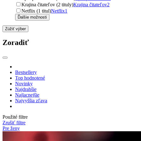
Krajina čitateľov (2 tituly)
Krajina čitateľov
2
Netflix (1 titul)
Netflix
1
Ďalšie možnosti
Zúžiť výber
Zoradiť
Bestsellery
Top hodnotené
Novinky
Najdrahšie
Najlacnejšie
Najvyššia zľava
Použité filtre
Zrušiť filtre
Pre ženy