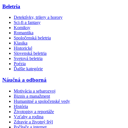
Beletria
Detektívky, trilery a horory
Sci-fi a fantasy
Komiksy
Romantika
Spoločenská beletria
Klasika
Historické
Slovenská beletria
Svetová beletria
Poézia
Ďalšie kategórie
Náučná a odborná
Motivácia a sebarozvoj
Biznis a manažment
Humanitné a spoločenské vedy
História
Životopisy a reportáže
Vzťahy a rodina
Zdravie a životný štýl
Počítače a internet