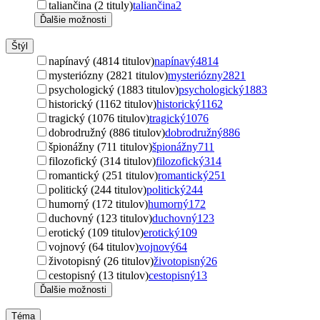
taliančina (2 tituly)
taliančina
2
Ďalšie možnosti
Štýl
napínavý (4814 titulov)
napínavý
4814
mysteriózny (2821 titulov)
mysteriózny
2821
psychologický (1883 titulov)
psychologický
1883
historický (1162 titulov)
historický
1162
tragický (1076 titulov)
tragický
1076
dobrodružný (886 titulov)
dobrodružný
886
špionážny (711 titulov)
špionážny
711
filozofický (314 titulov)
filozofický
314
romantický (251 titulov)
romantický
251
politický (244 titulov)
politický
244
humorný (172 titulov)
humorný
172
duchovný (123 titulov)
duchovný
123
erotický (109 titulov)
erotický
109
vojnový (64 titulov)
vojnový
64
životopisný (26 titulov)
životopisný
26
cestopisný (13 titulov)
cestopisný
13
Ďalšie možnosti
Téma