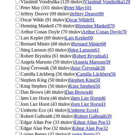
Vlastimil Vondruška (129 titulov)
Vlastimil Vondruška
129
Peter May (101 titulov)
Peter May
101
Jeffery Deaver (99 titulov)
Jeffery Deaver
99
Oscar Wilde (91 titulov)
Oscar Wilde
91
Henning Mankell (79 titulov)
Henning Mankell
79
Arthur Conan Doyle (70 titulov)
Arthur Conan Doyle
70
Lars Kepler (69 titulov)
Lars Kepler
69
Bernard Minier (68 titulov)
Bernard Minier
68
Stieg Larsson (63 titulov)
Stieg Larsson
63
Robert Bryndza (61 titulov)
Robert Bryndza
61
Angela Marsons (59 titulov)
Angela Marsons
59
Juraj Červenák (58 titulov)
Juraj Červenák
58
Camilla Läckberg (56 titulov)
Camilla Läckberg
56
Stephen King (50 titulov)
Stephen King
50
King Stephen (50 titulov)
King Stephen
50
Dan Brown (46 titulov)
Dan Brown
46
Jørn Lier Horst (46 titulov)
Jørn Lier Horst
46
Jorn Lier Horst (43 titulov)
Jorn Lier Horst
43
Umberto Eco (41 titulov)
Umberto Eco
41
Robert Galbraith (39 titulov)
Robert Galbraith
39
Edgar Allan Poe (33 titulov)
Edgar Allan Poe
33
Edgar Alan Poe (32 titulov)
Edgar Alan Poe
32
Louise Penny (32 titulov)
Louise Penny
32