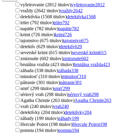
vyšetrovanie (2812 titulov)
vyšetrovanie
2812
vraždy (2642 titulov)
vraždy
2642
detektívka (1568 titulov)
detektívka
1568
triler (792 titulov)
triler
792
napätie (782 titulov)
napätie
782
krimi (726 titulov)
krimi
726
tajomstvo (675 titulov)
tajomstvo
675
detektív (629 titulov)
detektív
629
severské krimi (615 titulov)
severské krimi
615
zmiznutie (602 titulov)
zmiznutie
602
brutálna vražda (423 titulov)
brutálna vražda
423
záhada (338 titulov)
záhada
338
minulosť (310 titulov)
minulosť
310
pátranie (301 titulov)
pátranie
301
smrť (299 titulov)
smrť
299
sériový vrah (298 titulov)
sériový vrah
298
Agatha Christie (263 titulov)
Agatha Christie
263
vrah (240 titulov)
vrah
240
detektívky (204 titulov)
detektívky
204
záhady (199 titulov)
záhady
199
Hercule Poirot (198 titulov)
Hercule Poirot
198
pomsta (194 titulov)
pomsta
194