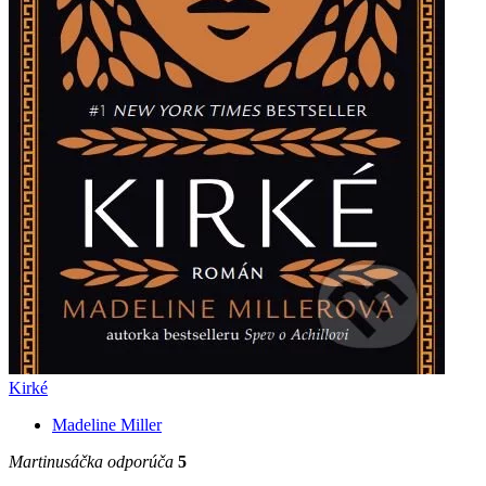
Kirké
Madeline Miller
Martinusáčka odporúča
5