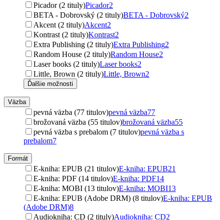
Picador (2 tituly)
Picador
2
BETA - Dobrovský (2 tituly)
BETA - Dobrovský
2
Akcent (2 tituly)
Akcent
2
Kontrast (2 tituly)
Kontrast
2
Extra Publishing (2 tituly)
Extra Publishing
2
Random House (2 tituly)
Random House
2
Laser books (2 tituly)
Laser books
2
Little, Brown (2 tituly)
Little, Brown
2
Ďalšie možnosti
Väzba
pevná väzba (77 titulov)
pevná väzba
77
brožovaná väzba (55 titulov)
brožovaná väzba
55
pevná väzba s prebalom (7 titulov)
pevná väzba s
prebalom
7
Formát
E-kniha: EPUB (21 titulov)
E-kniha: EPUB
21
E-kniha: PDF (14 titulov)
E-kniha: PDF
14
E-kniha: MOBI (13 titulov)
E-kniha: MOBI
13
E-kniha: EPUB (Adobe DRM) (8 titulov)
E-kniha: EPUB
(Adobe DRM)
8
Audiokniha: CD (2 tituly)
Audiokniha: CD
2