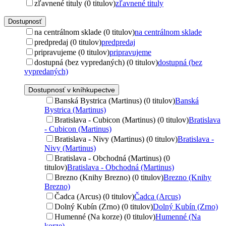
zľavnené tituly (0 titulov)
zľavnené tituly
Dostupnosť
na centrálnom sklade (0 titulov)
na centrálnom sklade
predpredaj (0 titulov)
predpredaj
pripravujeme (0 titulov)
pripravujeme
dostupná (bez vypredaných) (0 titulov)
dostupná (bez
vypredaných)
Dostupnosť v kníhkupectve
Banská Bystrica (Martinus) (0 titulov)
Banská
Bystrica (Martinus)
Bratislava - Cubicon (Martinus) (0 titulov)
Bratislava
- Cubicon (Martinus)
Bratislava - Nivy (Martinus) (0 titulov)
Bratislava -
Nivy (Martinus)
Bratislava - Obchodná (Martinus) (0
titulov)
Bratislava - Obchodná (Martinus)
Brezno (Knihy Brezno) (0 titulov)
Brezno (Knihy
Brezno)
Čadca (Arcus) (0 titulov)
Čadca (Arcus)
Dolný Kubín (Zrno) (0 titulov)
Dolný Kubín (Zrno)
Humenné (Na korze) (0 titulov)
Humenné (Na
korze)