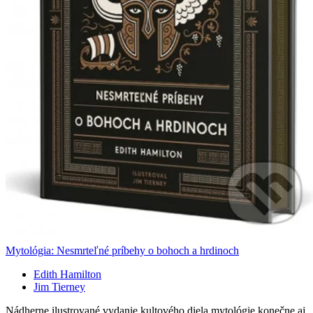
Mytológia: Nesmrteľné príbehy o bohoch a hrdinoch
Edith Hamilton
Jim Tierney
Nádherne ilustrované vydanie kultového diela mytológie konečne aj