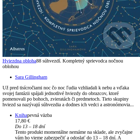
Hviezdna obloha
88 súhvezdí. Kompletný sprievodca nočnou
oblohou
Sara Gillingham
Už pred tisícročiami noc čo noc ľudia vzhliadali k nebu a vďaka
svojej fantázii spájali jednotlivé hviezdy do obrazcov, ktoré
pomenovali po bohoch, zvieratách či predmetoch. Tieto skupiny
hviezd sa nazývajú súhvezdia a dodnes ich vedci a astronómovia...
Kniha
pevná väzba
17,80 €
Do 13 – 18 dní
Tento produkt momentálne nemáme na sklade, ale zvyčajne
vám ho vieme zabezpečiť a odoslať do 13 – 18 dní. A