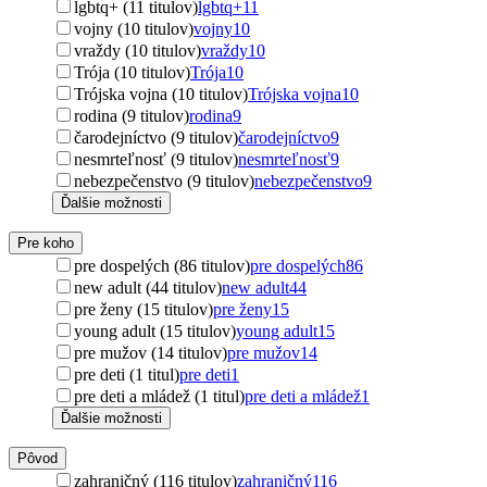
lgbtq+ (11 titulov)
lgbtq+
11
vojny (10 titulov)
vojny
10
vraždy (10 titulov)
vraždy
10
Trója (10 titulov)
Trója
10
Trójska vojna (10 titulov)
Trójska vojna
10
rodina (9 titulov)
rodina
9
čarodejníctvo (9 titulov)
čarodejníctvo
9
nesmrteľnosť (9 titulov)
nesmrteľnosť
9
nebezpečenstvo (9 titulov)
nebezpečenstvo
9
Ďalšie možnosti
Pre koho
pre dospelých (86 titulov)
pre dospelých
86
new adult (44 titulov)
new adult
44
pre ženy (15 titulov)
pre ženy
15
young adult (15 titulov)
young adult
15
pre mužov (14 titulov)
pre mužov
14
pre deti (1 titul)
pre deti
1
pre deti a mládež (1 titul)
pre deti a mládež
1
Ďalšie možnosti
Pôvod
zahraničný (116 titulov)
zahraničný
116