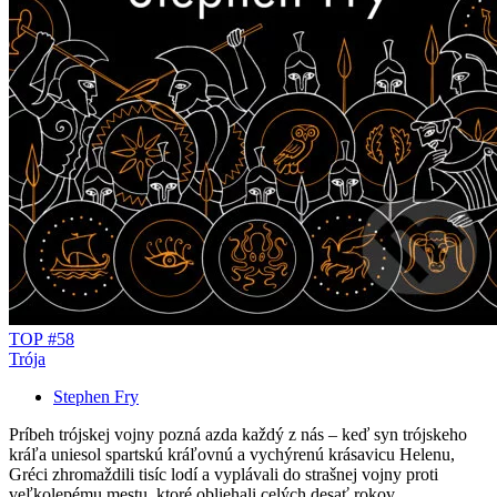
TOP #58
Trója
Stephen Fry
Príbeh trójskej vojny pozná azda každý z nás – keď syn trójskeho
kráľa uniesol spartskú kráľovnú a vychýrenú krásavicu Helenu,
Gréci zhromaždili tisíc lodí a vyplávali do strašnej vojny proti
veľkolepému mestu, ktoré obliehali celých desať rokov...