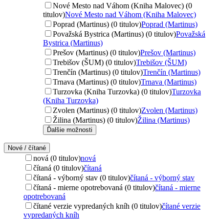
Nové Mesto nad Váhom (Kniha Malovec) (0
titulov)
Nové Mesto nad Váhom (Kniha Malovec)
Poprad (Martinus) (0 titulov)
Poprad (Martinus)
Považská Bystrica (Martinus) (0 titulov)
Považská
Bystrica (Martinus)
Prešov (Martinus) (0 titulov)
Prešov (Martinus)
Trebišov (ŠUM) (0 titulov)
Trebišov (ŠUM)
Trenčín (Martinus) (0 titulov)
Trenčín (Martinus)
Trnava (Martinus) (0 titulov)
Trnava (Martinus)
Turzovka (Kniha Turzovka) (0 titulov)
Turzovka
(Kniha Turzovka)
Zvolen (Martinus) (0 titulov)
Zvolen (Martinus)
Žilina (Martinus) (0 titulov)
Žilina (Martinus)
Ďalšie možnosti
Nové / čítané
nová (0 titulov)
nová
čítaná (0 titulov)
čítaná
čítaná - výborný stav (0 titulov)
čítaná - výborný stav
čítaná - mierne opotrebovaná (0 titulov)
čítaná - mierne
opotrebovaná
čítané verzie vypredaných kníh (0 titulov)
čítané verzie
vypredaných kníh