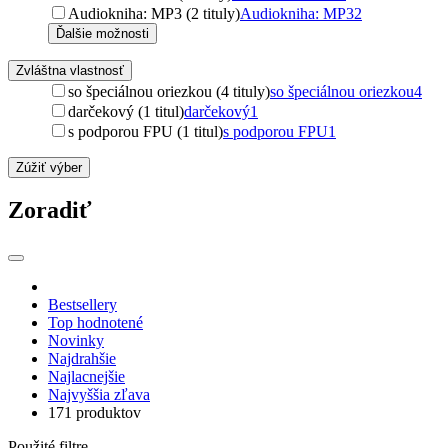
Audiokniha: MP3 (2 tituly)
Audiokniha: MP3
2
Ďalšie možnosti
Zvláštna vlastnosť
so špeciálnou oriezkou (4 tituly)
so špeciálnou oriezkou
4
darčekový (1 titul)
darčekový
1
s podporou FPU (1 titul)
s podporou FPU
1
Zúžiť výber
Zoradiť
Bestsellery
Top hodnotené
Novinky
Najdrahšie
Najlacnejšie
Najvyššia zľava
171 produktov
Použité filtre