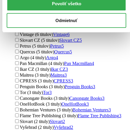
Povoliť všetko
HarperCollins (11 titulov)
HarperCollins
11
Bloomsbury (9 titulov)
Bloomsbury
9
Ikar (8 titulov)
Ikar
8
Odmietnuť
Tatran (7 titulov)
Tatran
7
Thames & Hudson (6 titulov)
Thames & Hudson
6
Vintage (6 titulov)
Vintage
6
Slovart CZ (5 titulov)
Slovart CZ
5
Petrus (5 titulov)
Petrus
5
Quercus (5 titulov)
Quercus
5
Argo (4 tituly)
Argo
4
Pan Macmillan (4 tituly)
Pan Macmillan
4
Ikar CZ (3 tituly)
Ikar CZ
3
Maitrea (3 tituly)
Maitrea
3
CPRESS (3 tituly)
CPRESS
3
Penguin Books (3 tituly)
Penguin Books
3
Tor (3 tituly)
Tor
3
Canongate Books (3 tituly)
Canongate Books
3
OneHotBook (3 tituly)
OneHotBook
3
Bohemian Ventures (3 tituly)
Bohemian Ventures
3
Flame Tree Publishing (3 tituly)
Flame Tree Publishing
3
Slovart (2 tituly)
Slovart
2
Vyšehrad (2 tituly)
Vyšehrad
2