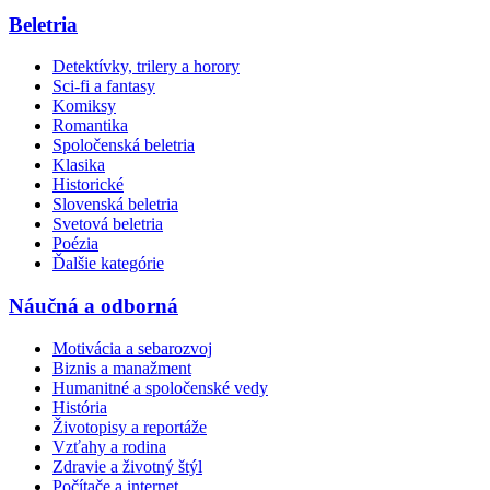
Beletria
Detektívky, trilery a horory
Sci-fi a fantasy
Komiksy
Romantika
Spoločenská beletria
Klasika
Historické
Slovenská beletria
Svetová beletria
Poézia
Ďalšie kategórie
Náučná a odborná
Motivácia a sebarozvoj
Biznis a manažment
Humanitné a spoločenské vedy
História
Životopisy a reportáže
Vzťahy a rodina
Zdravie a životný štýl
Počítače a internet