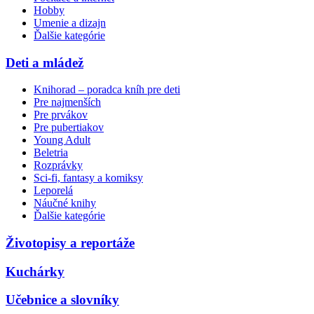
Hobby
Umenie a dizajn
Ďalšie kategórie
Deti a mládež
Knihorad – poradca kníh pre deti
Pre najmenších
Pre prvákov
Pre pubertiakov
Young Adult
Beletria
Rozprávky
Sci-fi, fantasy a komiksy
Leporelá
Náučné knihy
Ďalšie kategórie
Životopisy a reportáže
Kuchárky
Učebnice a slovníky