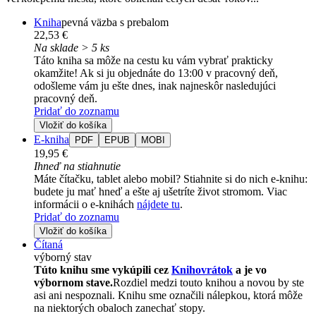
Kniha
pevná väzba s prebalom
22,53 €
Na sklade > 5 ks
Táto kniha sa môže na cestu ku vám vybrať prakticky
okamžite! Ak si ju objednáte do 13:00 v pracovný deň,
odošleme vám ju ešte dnes, inak najneskôr nasledujúci
pracovný deň.
Pridať do zoznamu
Vložiť do košíka
E-kniha
PDF
EPUB
MOBI
19,95 €
Ihneď na stiahnutie
Máte čítačku, tablet alebo mobil? Stiahnite si do nich e-knihu:
budete ju mať hneď a ešte aj ušetríte život stromom. Viac
informácii o e-knihách
nájdete tu
.
Pridať do zoznamu
Vložiť do košíka
Čítaná
výborný stav
Túto knihu sme vykúpili cez
Knihovrátok
a je vo
výbornom stave.
Rozdiel medzi touto knihou a novou by ste
asi ani nespoznali. Knihu sme označili nálepkou, ktorá môže
na niektorých obaloch zanechať stopy.