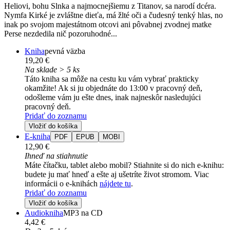
Heliovi, bohu Slnka a najmocnejšiemu z Titanov, sa narodí dcéra.
Nymfa Kirké je zvláštne dieťa, má žlté oči a čudesný tenký hlas, no
inak po svojom majestátnom otcovi ani pôvabnej zvodnej matke
Perse nezdedila nič pozoruhodné...
Kniha
pevná väzba
19,20 €
Na sklade > 5 ks
Táto kniha sa môže na cestu ku vám vybrať prakticky
okamžite! Ak si ju objednáte do 13:00 v pracovný deň,
odošleme vám ju ešte dnes, inak najneskôr nasledujúci
pracovný deň.
Pridať do zoznamu
Vložiť do košíka
E-kniha
PDF
EPUB
MOBI
12,90 €
Ihneď na stiahnutie
Máte čítačku, tablet alebo mobil? Stiahnite si do nich e-knihu:
budete ju mať hneď a ešte aj ušetríte život stromom. Viac
informácii o e-knihách
nájdete tu
.
Pridať do zoznamu
Vložiť do košíka
Audiokniha
MP3 na CD
4,42 €