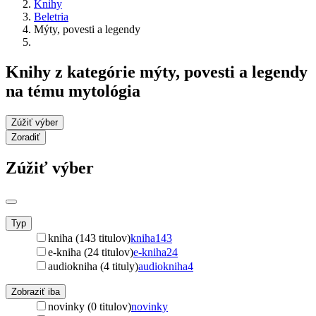
Knihy
Beletria
Mýty, povesti a legendy
Knihy z kategórie mýty, povesti a legendy
na tému mytológia
Zúžiť výber
Zoradiť
Zúžiť výber
Typ
kniha (143 titulov)
kniha
143
e-kniha (24 titulov)
e-kniha
24
audiokniha (4 tituly)
audiokniha
4
Zobraziť iba
novinky (0 titulov)
novinky