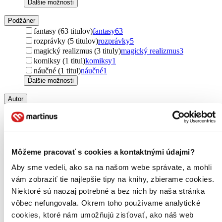
Ďalšie možnosti
Podžáner
fantasy (63 titulov)
fantasy
63
rozprávky (5 titulov)
rozprávky
5
magický realizmus (3 tituly)
magický realizmus
3
komiksy (1 titul)
komiksy
1
náučné (1 titul)
náučné
1
Ďalšie možnosti
Autor
Madeline Miller (21 titulov)
Madeline Miller
21
Madeline Millerová (18 titulov)
Madeline Millerová
18
Sue Lynn Tan (11 titulov)
Sue Lynn Tan
11
Stephen Fry (10 titulov)
Stephen Fry
10
Natalie Haynes (9 titulov)
Natalie Haynes
9
Môžeme pracovať s cookies a kontaktnými údajmi?
Genevieve Gornichec (9 titulov)
Genevieve Gornichec
9
Aby sme vedeli, ako sa na našom webe správate, a mohli
Susan Stokes-Chapman (8 titulov)
Susan Stokes-
Chapman
8
vám zobraziť tie najlepšie tipy na knihy, zbierame cookies.
Yangsze Choo (6 titulov)
Yangsze Choo
6
Niektoré sú naozaj potrebné a bez nich by naša stránka
Joseph Campbell (5 titulov)
Joseph Campbell
5
vôbec nefungovala. Okrem toho používame analytické
Margaret Atwood (4 tituly)
Margaret Atwood
4
cookies, ktoré nám umožňujú zisťovať, ako náš web
Noah Charney (4 tituly)
Noah Charney
4