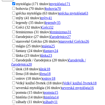
mytológia (171 titulov)
mytológia
171
bohovia (70 titulov)
bohovia
70
grécka mytológia (63 titulov)
grécka mytológia
63
mýty (41 titulov)
mýty
41
legendy (35 titulov)
legendy
35
Gréci (32 titulov)
Gréci
32
feminizmus (31 titulov)
feminizmus
31
čarodejnice (27 titulov)
čarodejnice
27
staroveké Grécko (26 titulov)
staroveké Grécko
26
mágia (25 titulov)
mágia
25
fantasy (24 titulov)
fantasy
24
láska (23 titulov)
láska
23
čarodejník / čarodejnica (20 titulov)
čarodejník /
čarodejnica
20
útok (18 titulov)
útok
18
žena (18 titulov)
žena
18
ostrov (18 titulov)
ostrov
18
Velký knižní čtvrtek (18 titulov)
Velký knižní čtvrtek
18
severská mytológia (16 titulov)
severská mytológia
16
pomsta (15 titulov)
pomsta
15
história (14 titulov)
história
14
záhady (11 titulov)
záhady
11