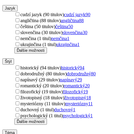
Jazyk
cudzí jazyk (90 titulov)
cudzí jazyk
90
angličtina (88 titulov)
angličtina
88
čeština (50 titulov)
čeština
50
slovenčina (30 titulov)
slovenčina
30
nemčina (1 titul)
nemčina
1
ukrajinčina (1 titul)
ukrajinčina
1
Ďalšie možnosti
Štýl
historický (94 titulov)
historický
94
dobrodružný (80 titulov)
dobrodružný
80
napínavý (29 titulov)
napínavý
29
romantický (20 titulov)
romantický
20
filozofický (19 titulov)
filozofický
19
životopisný (18 titulov)
životopisný
18
mysteriózny (11 titulov)
mysteriózny
11
duchovný (1 titul)
duchovný
1
psychologický (1 titul)
psychologický
1
Ďalšie možnosti
Téma