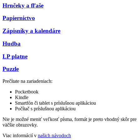
Hrnčeky a fľaše
Papiernictvo
Zápisníky a kalendáre
Hudba
LP platne
Puzzle
Prečítate na zariadeniach:
Pocketbook
Kindle
Smartfón či tablet s príslušnou aplikáciou
Počítač s príslušnou aplikáciou
Nie je možné meniť veľkosť písma, formát je preto vhodný skôr pre
väčšie obrazovky.
Viac informácií v
našich návodoch