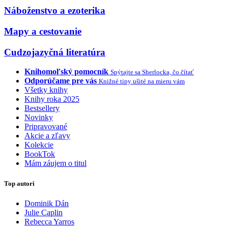
Náboženstvo a ezoterika
Mapy a cestovanie
Cudzojazyčná literatúra
Knihomoľský pomocník
Spýtajte sa Sherlocka, čo čítať
Odporúčame pre vás
Knižné tipy ušité na mieru vám
Všetky knihy
Knihy roka 2025
Bestsellery
Novinky
Pripravované
Akcie a zľavy
Kolekcie
BookTok
Mám záujem o titul
Top autori
Dominik Dán
Julie Caplin
Rebecca Yarros