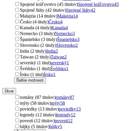
Spojené kráľovstvo (45 titulov)
Spojené kráľovstvo
45
Spojené štáty (42 titulov)
Spojené štáty
42
Malajzia (14 titulov)
Malajzia
14
Česko (4 tituly)
Česko
4
Kanada (4 tituly)
Kanada
4
Nemecko (3 tituly)
Nemecko
3
Španielsko (3 tituly)
Španielsko
3
Slovensko (2 tituly)
Slovensko
2
India (2 tituly)
India
2
Taiwan (2 tituly)
Taiwan
2
severský (1 titul)
severský
1
Švédsko (1 titul)
Švédsko
1
Írsko (1 titul)
Írsko
1
Ďalšie možnosti
Útvar
romány (87 titulov)
romány
87
mýty (58 titulov)
mýty
58
poviedky (13 titulov)
poviedky
13
legendy (12 titulov)
legendy
12
povesti (12 titulov)
povesti
12
bájky (5 titulov)
bájky
5