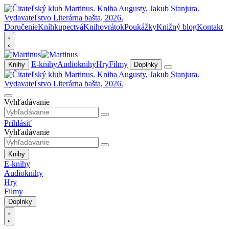
Doručenie
Kníhkupectvá
Knihovrátok
Poukážky
Knižný blog
Kontakt
E-knihy
Audioknihy
Hry
Filmy
Knihy
Doplnky
Vyhľadávanie
Prihlásiť
Vyhľadávanie
Knihy
E-knihy
Audioknihy
Hry
Filmy
Doplnky