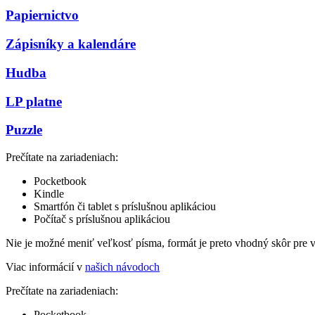
Papiernictvo
Zápisníky a kalendáre
Hudba
LP platne
Puzzle
Prečítate na zariadeniach:
Pocketbook
Kindle
Smartfón či tablet s príslušnou aplikáciou
Počítač s príslušnou aplikáciou
Nie je možné meniť veľkosť písma, formát je preto vhodný skôr pre 
Viac informácií v
našich návodoch
Prečítate na zariadeniach:
Pocketbook