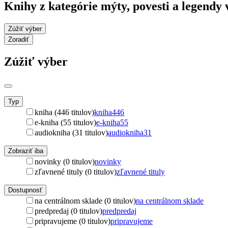
Knihy z kategórie mýty, povesti a legendy 
Zúžiť výber
Zoradiť
Zúžiť výber
Typ
kniha (446 titulov)
kniha
446
e-kniha (55 titulov)
e-kniha
55
audiokniha (31 titulov)
audiokniha
31
Zobraziť iba
novinky (0 titulov)
novinky
zľavnené tituly (0 titulov)
zľavnené tituly
Dostupnosť
na centrálnom sklade (0 titulov)
na centrálnom sklade
predpredaj (0 titulov)
predpredaj
pripravujeme (0 titulov)
pripravujeme