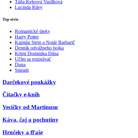
Táňa Keleová Vasilková
Lucinda Riley
Top série
Romantické úteky
Harry Potter
Kapitán Stein a Notár Barbarič
Denník odvážneho bojka
Krimi Dominika Dána
Učím sa rozprávať
Duna
Smradi
Darčekové poukážky
Čítačky e-kníh
Vecičky od Martinusu
Káva, čaj a pochutiny
Hrnčeky a fľaše