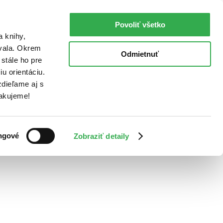
Povoliť všetko
a knihy,
ovala. Okrem
Odmietnuť
stále ho pre
u orientáciu.
dieľame aj s
Ďakujeme!
ngové
Zobraziť detaily