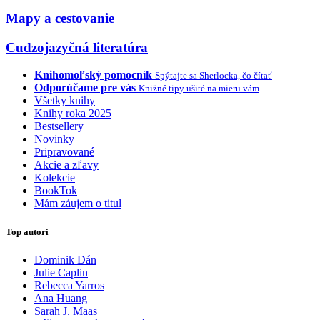
Mapy a cestovanie
Cudzojazyčná literatúra
Knihomoľský pomocník
Spýtajte sa Sherlocka, čo čítať
Odporúčame pre vás
Knižné tipy ušité na mieru vám
Všetky knihy
Knihy roka 2025
Bestsellery
Novinky
Pripravované
Akcie a zľavy
Kolekcie
BookTok
Mám záujem o titul
Top autori
Dominik Dán
Julie Caplin
Rebecca Yarros
Ana Huang
Sarah J. Maas