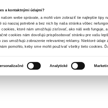
es a kontaktnými údajmi?
našom webe správate, a mohli vám zobraziť tie najlepšie tipy n
é sú naozaj potrebné a bez nich by naša stránka vôbec nefung
 cookies, ktoré nám umožňujú zisťovať, ako náš web funguje, a 
ačné cookies nám dovoľujú prispôsobovať stránku pre vašu lepši
zas umožňujú zobrazenie relevantnej reklamy. Niektoré údaje z
y nám pomohlo, keby sme mohli používať všetky tieto cookies. 
ersonalizačné
Analytické
Marketi