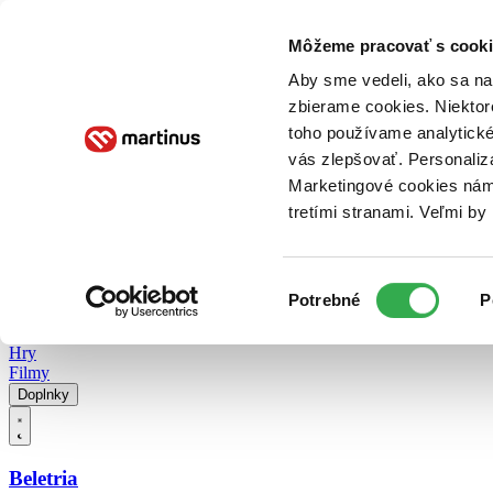
Doručenie
Kníhkupectvá
Knihovrátok
Poukážky
Knižný blog
Kontakt
Môžeme pracovať s cooki
Aby sme vedeli, ako sa na 
zbierame cookies. Niektor
E-knihy
Audioknihy
Hry
Filmy
Knihy
Doplnky
toho používame analytické
vás zlepšovať. Personaliz
Vyhľadávanie
Marketingové cookies nám 
tretími stranami. Veľmi b
Prihlásiť
Vyhľadávanie
Výber
Knihy
Potrebné
P
súhlasu
E-knihy
Audioknihy
Hry
Filmy
Doplnky
Beletria