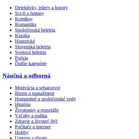
Detektívky, trilery a horory
Sci-fi a fantasy
Komiksy
Romantika
Spoločenská beletria
Klasika
Historické
Slovenská beletria
Svetová beletria
Poézia
Ďalšie kategórie
Náučná a odborná
Motivácia a sebarozvoj
Biznis a manažment
Humanitné a spoločenské vedy
História
Životopisy a reportáže
Vzťahy a rodina
Zdravie a životný štýl
Počítače a internet
Hobby
Umenie a dizajn