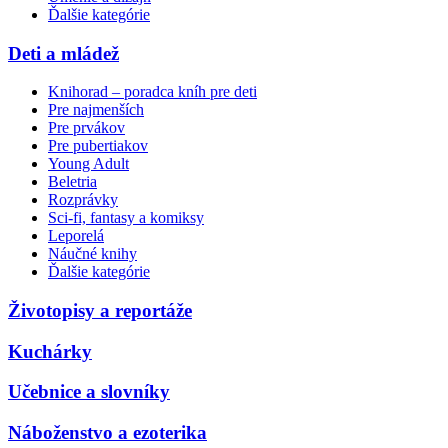
Ďalšie kategórie
Deti a mládež
Knihorad – poradca kníh pre deti
Pre najmenších
Pre prvákov
Pre pubertiakov
Young Adult
Beletria
Rozprávky
Sci-fi, fantasy a komiksy
Leporelá
Náučné knihy
Ďalšie kategórie
Životopisy a reportáže
Kuchárky
Učebnice a slovníky
Náboženstvo a ezoterika