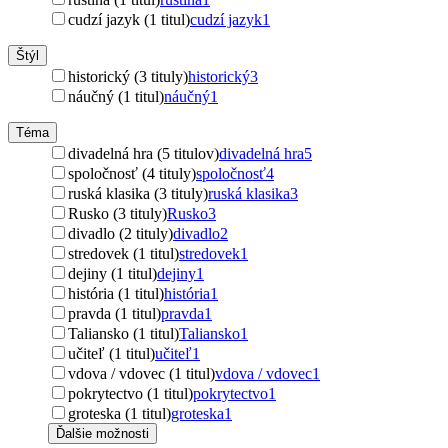
cudzí jazyk (1 titul)
cudzí jazyk
1
Štýl
historický (3 tituly)
historický
3
náučný (1 titul)
náučný
1
Téma
divadelná hra (5 titulov)
divadelná hra
5
spoločnosť (4 tituly)
spoločnosť
4
ruská klasika (3 tituly)
ruská klasika
3
Rusko (3 tituly)
Rusko
3
divadlo (2 tituly)
divadlo
2
stredovek (1 titul)
stredovek
1
dejiny (1 titul)
dejiny
1
história (1 titul)
história
1
pravda (1 titul)
pravda
1
Taliansko (1 titul)
Taliansko
1
učiteľ (1 titul)
učiteľ
1
vdova / vdovec (1 titul)
vdova / vdovec
1
pokrytectvo (1 titul)
pokrytectvo
1
groteska (1 titul)
groteska
1
Ďalšie možnosti