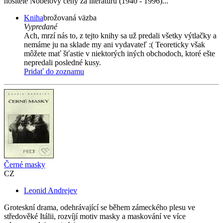
nositele Nobelovy ceny za literaturu (1940 - 1996)...
Kniha
brožovaná väzba
Vypredané
Ach, mrzí nás to, z tejto knihy sa už predali všetky výtlačky a
nemáme ju na sklade my ani vydavateľ :( Teoreticky však
môžete mať šťastie v niektorých iných obchodoch, ktoré ešte
nepredali posledné kusy.
Pridať do zoznamu
Černé masky
CZ
Leonid Andrejev
Groteskní drama, odehrávající se během zámeckého plesu ve
středověké Itálii, rozvíjí motiv masky a maskování ve více