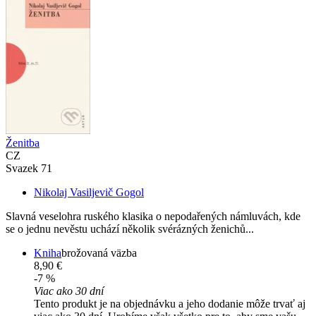
Ženitba
CZ
Svazek 71
Nikolaj Vasiljevič Gogol
Slavná veselohra ruského klasika o nepodařených námluvách, kde
se o jednu nevěstu uchází několik svérázných ženichů...
Kniha
brožovaná väzba
8,90 €
-7 %
Viac ako 30 dní
Tento produkt je na objednávku a jeho dodanie môže trvať aj