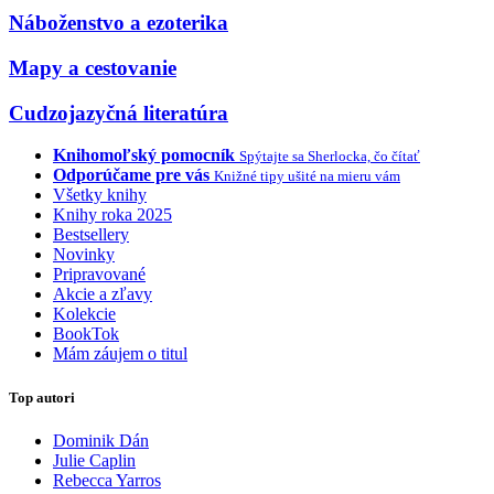
Náboženstvo a ezoterika
Mapy a cestovanie
Cudzojazyčná literatúra
Knihomoľský pomocník
Spýtajte sa Sherlocka, čo čítať
Odporúčame pre vás
Knižné tipy ušité na mieru vám
Všetky knihy
Knihy roka 2025
Bestsellery
Novinky
Pripravované
Akcie a zľavy
Kolekcie
BookTok
Mám záujem o titul
Top autori
Dominik Dán
Julie Caplin
Rebecca Yarros