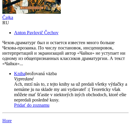
Čajka
RU
Anton Pavlovič Čechov
Чехов-драматург был и остается известен много больше
Чехова-прозаика. По числу постановок, инсценировок,
интерпретаций и экранизаций автор «Чайки» не уступает ни
одному из общепризнанных классиков драматургии. А текст
«Чайки»...
Kniha
brožovaná väzba
Vypredané
Ach, mrzí nás to, z tejto knihy sa už predali všetky výtlačky a
nemáme ju na sklade my ani vydavateľ :( Teoreticky však
môžete mať šťastie v niektorých iných obchodoch, ktoré ešte
nepredali posledné kusy.
Pridať do zoznamu
Hore