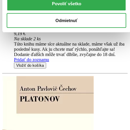
První velké Čechovovo drama, které se objevilo na scéně, upoutá
Povoliť všetko
každého, kdo má rád jeho vrcholná díla. Ivanov má svá nejlepší léta
za sebou. Kam směřuje jeho upadající život, jeho nešťastné
manželství, jeho dluhy či jeho...
Odmietnuť
Kniha
brožovaná väzba
9,19 €
Na sklade 2 ks
Túto knihu máme síce aktuálne na sklade, máme však už iba
posledné kusy. Ak ju chcete mať rýchlo, ponáhľajte sa!
Dodanie ďalších môže trvať dlhšie, zvyčajne do 18 dní.
Pridať do zoznamu
Vložiť do košíka