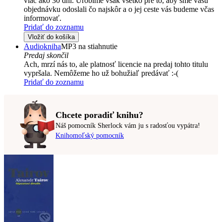
viac ako 30 dní. Urobíme však všetko pre to, aby sme vašu
objednávku odoslali čo najskôr a o jej ceste vás budeme včas
informovať.
Pridať do zoznamu
Vložiť do košíka
Audiokniha
MP3 na stiahnutie
Predaj skončil
Ach, mrzí nás to, ale platnosť licencie na predaj tohto titulu
vypršala. Nemôžeme ho už bohužiaľ predávať :-(
Pridať do zoznamu
Chcete poradiť knihu?
Náš pomocník Sherlock vám ju s radosťou vypátra!
Knihomoľský pomocník