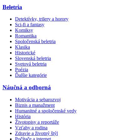
Beletria
Detektívky, trilery a horory
Sci-fi a fantasy
Komiksy
Romantika
Spoločenská beletria
Klasika
Historické
Slovenská beletria
Svetová beletria
Poézia
Ďalšie kategórie
Náučná a odborná
Motivácia a sebarozvoj
Biznis a manažment
Humanitné a spoločenské vedy
História
Životopisy a reportáže
Vzťahy a rodina
Zdravie a životný štýl
Počítače a internet