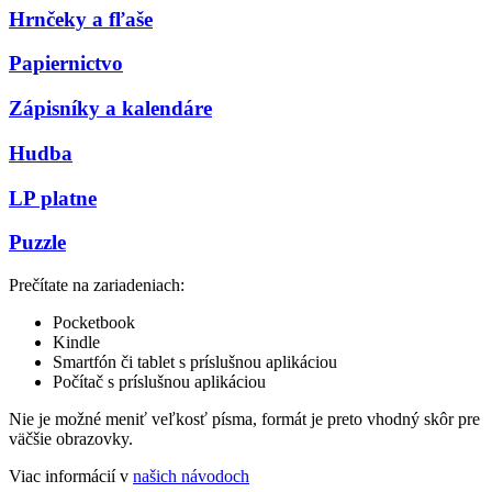
Hrnčeky a fľaše
Papiernictvo
Zápisníky a kalendáre
Hudba
LP platne
Puzzle
Prečítate na zariadeniach:
Pocketbook
Kindle
Smartfón či tablet s príslušnou aplikáciou
Počítač s príslušnou aplikáciou
Nie je možné meniť veľkosť písma, formát je preto vhodný skôr pre
väčšie obrazovky.
Viac informácií v
našich návodoch