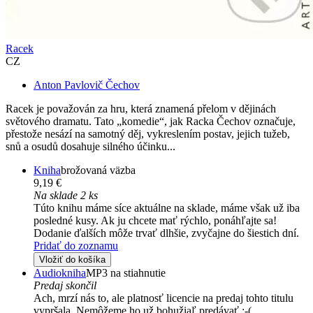
Racek
CZ
Anton Pavlovič Čechov
Racek je považován za hru, která znamená přelom v dějinách
světového dramatu. Tato „komedie“, jak Racka Čechov označuje,
přestože nesází na samotný děj, vykreslením postav, jejich tužeb,
snů a osudů dosahuje silného účinku...
Kniha
brožovaná väzba
9,19 €
Na sklade 2 ks
Túto knihu máme síce aktuálne na sklade, máme však už iba
posledné kusy. Ak ju chcete mať rýchlo, ponáhľajte sa!
Dodanie ďalších môže trvať dlhšie, zvyčajne do šiestich dní.
Pridať do zoznamu
Vložiť do košíka
Audiokniha
MP3 na stiahnutie
Predaj skončil
Ach, mrzí nás to, ale platnosť licencie na predaj tohto titulu
vypršala. Nemôžeme ho už bohužiaľ predávať :-(