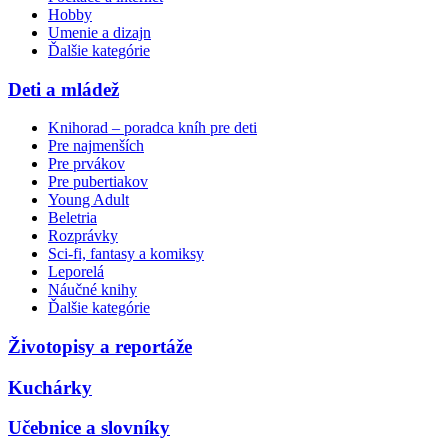
Hobby
Umenie a dizajn
Ďalšie kategórie
Deti a mládež
Knihorad – poradca kníh pre deti
Pre najmenších
Pre prvákov
Pre pubertiakov
Young Adult
Beletria
Rozprávky
Sci-fi, fantasy a komiksy
Leporelá
Náučné knihy
Ďalšie kategórie
Životopisy a reportáže
Kuchárky
Učebnice a slovníky