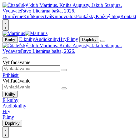
Doručenie
Kníhkupectvá
Knihovrátok
Poukážky
Knižný blog
Kontakt
E-knihy
Audioknihy
Hry
Filmy
Knihy
Doplnky
Vyhľadávanie
Prihlásiť
Vyhľadávanie
Knihy
E-knihy
Audioknihy
Hry
Filmy
Doplnky