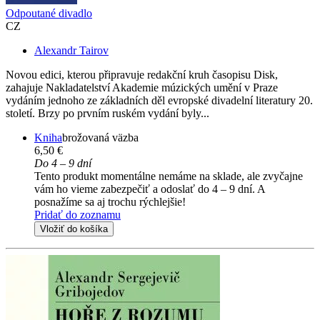
Odpoutané divadlo
CZ
Alexandr Tairov
Novou edici, kterou připravuje redakční kruh časopisu Disk,
zahajuje Nakladatelství Akademie múzických umění v Praze
vydáním jednoho ze základních děl evropské divadelní literatury 20.
století. Brzy po prvním ruském vydání byly...
Kniha
brožovaná väzba
6,50 €
Do 4 – 9 dní
Tento produkt momentálne nemáme na sklade, ale zvyčajne
vám ho vieme zabezpečiť a odoslať do 4 – 9 dní. A
posnažíme sa aj trochu rýchlejšie!
Pridať do zoznamu
Vložiť do košíka