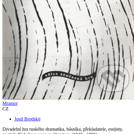
Mramor
CZ
Josif Brodskij
Divadelní hra ruského dramatika, básníka, překladatele, esejisty,