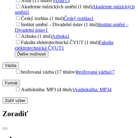
Artur (13 titulov)
Artur
13
Akademie múzických umění (1 titul)
Akademie múzických
umění
1
Český rozhlas (1 titul)
Český rozhlas
1
Institut umění – Divadelní ústav (1 titul)
Institut umění –
Divadelní ústav
1
Azbuka (1 titul)
Azbuka
1
Fakulta elektrotechnická ČVUT (1 titul)
Fakulta
elektrotechnická ČVUT
1
Ďalšie možnosti
Väzba
brožovaná väzba (17 titulov)
brožovaná väzba
17
Formát
Audiokniha: MP3 (4 tituly)
Audiokniha: MP3
4
Zúžiť výber
Zoradiť