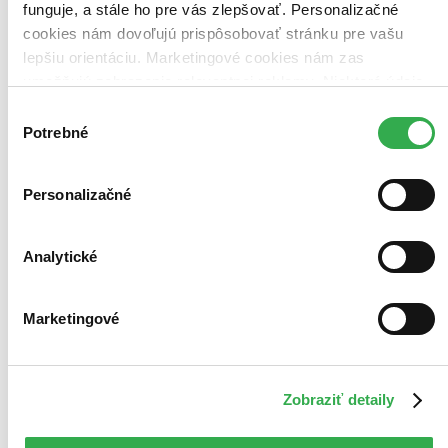
funguje, a stále ho pre vás zlepšovať. Personalizačné
cookies nám dovoľujú prispôsobovať stránku pre vašu
lepšiu orientáciu. Marketingové cookies nám zas
umožňujú zobrazenie relevantnej reklamy. Niektoré údaje
zdieľame aj s tretími stranami. Veľmi by nám pomohlo,
Výber
keby sme mohli používať všetky tieto cookies. Ďakujeme!
Potrebné
súhlasu
Personalizačné
Analytické
Marketingové
Ivanov
CZ
Zobraziť detaily
Anton Pavlovič Čechov