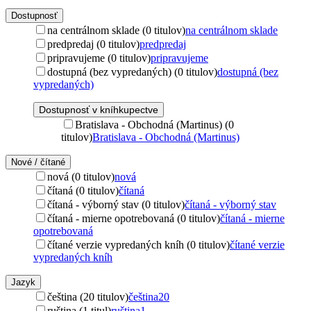
Dostupnosť
na centrálnom sklade (0 titulov)
na centrálnom sklade
predpredaj (0 titulov)
predpredaj
pripravujeme (0 titulov)
pripravujeme
dostupná (bez vypredaných) (0 titulov)
dostupná (bez
vypredaných)
Dostupnosť v kníhkupectve
Bratislava - Obchodná (Martinus) (0
titulov)
Bratislava - Obchodná (Martinus)
Nové / čítané
nová (0 titulov)
nová
čítaná (0 titulov)
čítaná
čítaná - výborný stav (0 titulov)
čítaná - výborný stav
čítaná - mierne opotrebovaná (0 titulov)
čítaná - mierne
opotrebovaná
čítané verzie vypredaných kníh (0 titulov)
čítané verzie
vypredaných kníh
Jazyk
čeština (20 titulov)
čeština
20
ruština (1 titul)
ruština
1