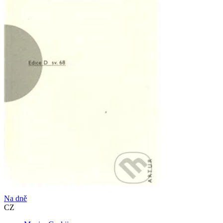
Na dně
CZ