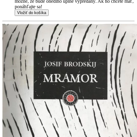
možné, že bude onedlho úplne vypredaný. Ak ho chcete mať,
ponáhľajte sa!
Vložiť do košíka