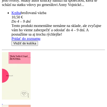
jeho tvorby. Mladý autor kriticky nahlíží na společnost, která se
schází na statku vdovy po generálovi Anny Vojnické...
Kniha
brožovaná väzba
10,50 €
Do 4 – 9 dní
Tento produkt momentálne nemáme na sklade, ale zvyčajne
vám ho vieme zabezpečiť a odoslať do 4 – 9 dní. A
posnažíme sa aj trochu rýchlejšie!
Pridať do zoznamu
Vložiť do košíka