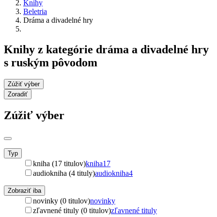
Knihy
Beletria
Dráma a divadelné hry
Knihy z kategórie dráma a divadelné hry
s ruským pôvodom
Zúžiť výber
Zoradiť
Zúžiť výber
Typ
kniha (17 titulov)
kniha
17
audiokniha (4 tituly)
audiokniha
4
Zobraziť iba
novinky (0 titulov)
novinky
zľavnené tituly (0 titulov)
zľavnené tituly