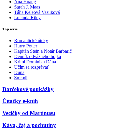
Ana Huang
Sarah J. Maas
Táňa Keleová Vasilková
Lucinda Riley
Top série
Romantické úteky
Harry Potter
Kapitán Stein a Notár Barbarič
Denník odvážneho bojka
Krimi Dominika Dána
Učím sa rozprávať
Duna
Smradi
Darčekové poukážky
Čítačky e-kníh
Vecičky od Martinusu
Káva, čaj a pochutiny