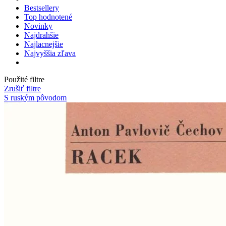
Bestsellery
Top hodnotené
Novinky
Najdrahšie
Najlacnejšie
Najvyššia zľava
Použité filtre
Zrušiť filtre
S ruským pôvodom