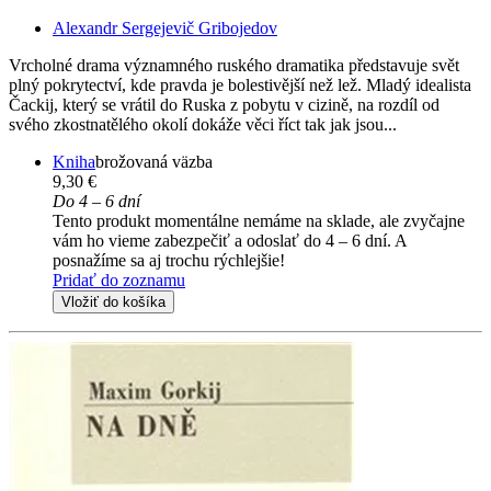
Alexandr Sergejevič Gribojedov
Vrcholné drama významného ruského dramatika představuje svět
plný pokrytectví, kde pravda je bolestivější než lež. Mladý idealista
Čackij, který se vrátil do Ruska z pobytu v cizině, na rozdíl od
svého zkostnatělého okolí dokáže věci říct tak jak jsou...
Kniha
brožovaná väzba
9,30 €
Do 4 – 6 dní
Tento produkt momentálne nemáme na sklade, ale zvyčajne
vám ho vieme zabezpečiť a odoslať do 4 – 6 dní. A
posnažíme sa aj trochu rýchlejšie!
Pridať do zoznamu
Vložiť do košíka