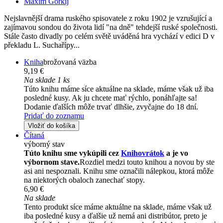
Maxim Gorkij
Nejslavnější drama ruského spisovatele z roku 1902 je vzrušující a
zajímavou sondou do života lidí "na dně" tehdejší ruské společnosti.
Stále často divadly po celém světě uváděná hra vychází v edici D v
překladu L. Suchařípy...
Kniha
brožovaná väzba
9,19 €
Na sklade 1 ks
Túto knihu máme síce aktuálne na sklade, máme však už iba
posledné kusy. Ak ju chcete mať rýchlo, ponáhľajte sa!
Dodanie ďalších môže trvať dlhšie, zvyčajne do 18 dní.
Pridať do zoznamu
Vložiť do košíka
Čítaná
výborný stav
Túto knihu sme vykúpili cez
Knihovrátok
a je vo
výbornom stave.
Rozdiel medzi touto knihou a novou by ste
asi ani nespoznali. Knihu sme označili nálepkou, ktorá môže
na niektorých obaloch zanechať stopy.
6,90 €
Na sklade
Tento produkt síce máme aktuálne na sklade, máme však už
iba posledné kusy a ďalšie už nemá ani distribútor, preto je