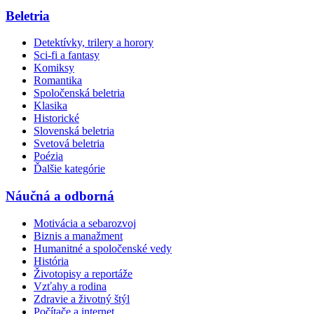
Beletria
Detektívky, trilery a horory
Sci-fi a fantasy
Komiksy
Romantika
Spoločenská beletria
Klasika
Historické
Slovenská beletria
Svetová beletria
Poézia
Ďalšie kategórie
Náučná a odborná
Motivácia a sebarozvoj
Biznis a manažment
Humanitné a spoločenské vedy
História
Životopisy a reportáže
Vzťahy a rodina
Zdravie a životný štýl
Počítače a internet