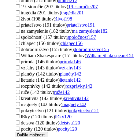
dráma (212 titulov)
dráma
212
19. storočie (207 titulov)
19. storočie
207
tragédia (201 titulov)
tragédia
201
život (198 titulov)
život
198
priateľstvo (191 titulov)
priateľstvo
191
na zamyslenie (182 titulov)
na zamyslenie
182
spoločnosť (157 titulov)
spoločnosť
157
chlapec (156 titulov)
chlapec
156
dobrodružstvo (155 titulov)
dobrodružstvo
155
William Shakespeare (151 titulov)
William Shakespeare
151
príroda (146 titulov)
príroda
146
vzťahy (143 titulov)
vzťahy
143
planéty (142 titulov)
planéty
142
lietanie (142 titulov)
lietanie
142
rozprávky (142 titulov)
rozprávky
142
ruže (142 titulov)
ruže
142
kreativita (142 titulov)
kreativita
142
magnety (142 titulov)
magnety
142
pokrytectvo (121 titulov)
pokrytectvo
121
líšky (120 titulov)
líšky
120
detstva (120 titulov)
detstva
120
pocity (120 titulov)
pocity
120
Ďalšie možnosti