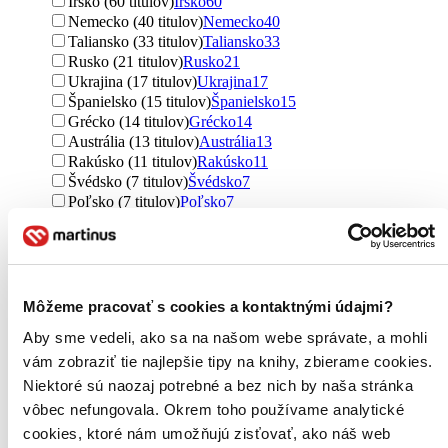
Írsko (60 titulov)
Írsko
60
Nemecko (40 titulov)
Nemecko
40
Taliansko (33 titulov)
Taliansko
33
Rusko (21 titulov)
Rusko
21
Ukrajina (17 titulov)
Ukrajina
17
Španielsko (15 titulov)
Španielsko
15
Grécko (14 titulov)
Grécko
14
Austrália (13 titulov)
Austrália
13
Rakúsko (11 titulov)
Rakúsko
11
Švédsko (7 titulov)
Švédsko
7
Poľsko (7 titulov)
Poľsko
7
Bielorusko (2 tituly)
Bielorusko
2
Nigéria (2 tituly)
Nigéria
2
Rumunsko (2 tituly)
Rumunsko
2
Dánsko (1 titul)
Dánsko
1
Chorvátsko (1 titul)
Chorvátsko
1
Môžeme pracovať s cookies a kontaktnými údajmi?
Gruzínsko (1 titul)
Gruzínsko
1
Aby sme vedeli, ako sa na našom webe správate, a mohli
Čierna Hora (1 titul)
Čierna Hora
1
Turecko (1 titul)
Turecko
1
vám zobraziť tie najlepšie tipy na knihy, zbierame cookies.
Ďalšie možnosti
Niektoré sú naozaj potrebné a bez nich by naša stránka
vôbec nefungovala. Okrem toho používame analytické
Útvar
cookies, ktoré nám umožňujú zisťovať, ako náš web
romány (1200 titulov)
romány
1200