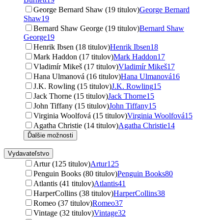
George Bernard Shaw (19 titulov)
George Bernard
Shaw
19
Bernard Shaw George (19 titulov)
Bernard Shaw
George
19
Henrik Ibsen (18 titulov)
Henrik Ibsen
18
Mark Haddon (17 titulov)
Mark Haddon
17
Vladimír Mikeš (17 titulov)
Vladimír Mikeš
17
Hana Ulmanová (16 titulov)
Hana Ulmanová
16
J.K. Rowling (15 titulov)
J.K. Rowling
15
Jack Thorne (15 titulov)
Jack Thorne
15
John Tiffany (15 titulov)
John Tiffany
15
Virginia Woolfová (15 titulov)
Virginia Woolfová
15
Agatha Christie (14 titulov)
Agatha Christie
14
Ďalšie možnosti
Vydavateľstvo
Artur (125 titulov)
Artur
125
Penguin Books (80 titulov)
Penguin Books
80
Atlantis (41 titulov)
Atlantis
41
HarperCollins (38 titulov)
HarperCollins
38
Romeo (37 titulov)
Romeo
37
Vintage (32 titulov)
Vintage
32