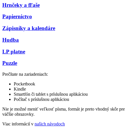
Hrnčeky a fľaše
Papiernictvo
Zápisníky a kalendáre
Hudba
LP platne
Puzzle
Prečítate na zariadeniach:
Pocketbook
Kindle
Smartfón či tablet s príslušnou aplikáciou
Počítač s príslušnou aplikáciou
Nie je možné meniť veľkosť písma, formát je preto vhodný skôr pre
väčšie obrazovky.
Viac informácií v
našich návodoch