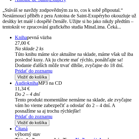
„Stáváš se navždy zodpovědným za to, cos k sobě připoutal.“
Nestárnoucí příběh z pera Antoina de Saint-Exupéryho okouzluje už
desítky let malé i dospělé čtenáře. Užijte si ho jako nikdy předtím –
tentokrát ve zpracování grafického studia MinaLima. Čeká...
Kniha
pevná väzba
27,00 €
Na sklade 2 ks
Túto knihu máme síce aktuálne na sklade, máme však už iba
posledné kusy. Ak ju chcete mať rýchlo, ponáhľajte sa!
Dodanie ďalších môže trvať dlhšie, zvyčajne do 18 dní.
Pridať do zoznamu
Vložiť do košíka
Audiokniha
MP3 na CD
11,34 €
Do 2 – 4 dní
Tento produkt momentálne nemáme na sklade, ale zvyčajne
vám ho vieme zabezpečiť a odoslať do 2 – 4 dní. A
posnažíme sa aj trochu rýchlejšie!
Pridať do zoznamu
Vložiť do košíka
Čítaná
výborný stav