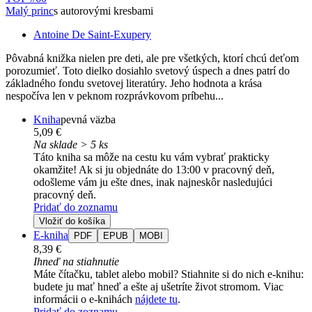
Malý princ
s autorovými kresbami
Antoine De Saint-Exupery
Pôvabná knižka nielen pre deti, ale pre všetkých, ktorí chcú deťom
porozumieť. Toto dielko dosiahlo svetový úspech a dnes patrí do
základného fondu svetovej literatúry. Jeho hodnota a krása
nespočíva len v peknom rozprávkovom príbehu...
Kniha
pevná väzba
5,09 €
Na sklade > 5 ks
Táto kniha sa môže na cestu ku vám vybrať prakticky
okamžite! Ak si ju objednáte do 13:00 v pracovný deň,
odošleme vám ju ešte dnes, inak najneskôr nasledujúci
pracovný deň.
Pridať do zoznamu
Vložiť do košíka
E-kniha
PDF
EPUB
MOBI
8,39 €
Ihneď na stiahnutie
Máte čítačku, tablet alebo mobil? Stiahnite si do nich e-knihu:
budete ju mať hneď a ešte aj ušetríte život stromom. Viac
informácii o e-knihách
nájdete tu
.
Pridať do zoznamu