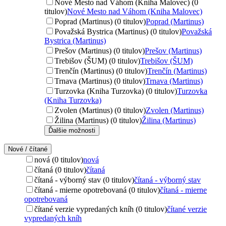
Nové Mesto nad Váhom (Kniha Malovec) (0
titulov)
Nové Mesto nad Váhom (Kniha Malovec)
Poprad (Martinus) (0 titulov)
Poprad (Martinus)
Považská Bystrica (Martinus) (0 titulov)
Považská
Bystrica (Martinus)
Prešov (Martinus) (0 titulov)
Prešov (Martinus)
Trebišov (ŠUM) (0 titulov)
Trebišov (ŠUM)
Trenčín (Martinus) (0 titulov)
Trenčín (Martinus)
Trnava (Martinus) (0 titulov)
Trnava (Martinus)
Turzovka (Kniha Turzovka) (0 titulov)
Turzovka
(Kniha Turzovka)
Zvolen (Martinus) (0 titulov)
Zvolen (Martinus)
Žilina (Martinus) (0 titulov)
Žilina (Martinus)
Ďalšie možnosti
Nové / čítané
nová (0 titulov)
nová
čítaná (0 titulov)
čítaná
čítaná - výborný stav (0 titulov)
čítaná - výborný stav
čítaná - mierne opotrebovaná (0 titulov)
čítaná - mierne
opotrebovaná
čítané verzie vypredaných kníh (0 titulov)
čítané verzie
vypredaných kníh