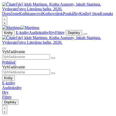
Doručenie
Kníhkupectvá
Knihovrátok
Poukážky
Knižný blog
Kontakt
E-knihy
Audioknihy
Hry
Filmy
Knihy
Doplnky
Vyhľadávanie
Prihlásiť
Vyhľadávanie
Knihy
E-knihy
Audioknihy
Hry
Filmy
Doplnky