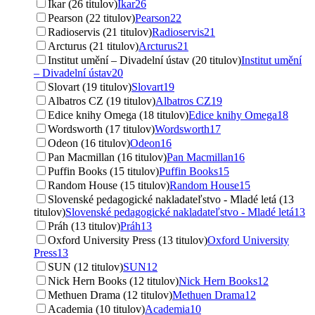
Ikar (26 titulov)
Ikar
26
Pearson (22 titulov)
Pearson
22
Radioservis (21 titulov)
Radioservis
21
Arcturus (21 titulov)
Arcturus
21
Institut umění – Divadelní ústav (20 titulov)
Institut umění
– Divadelní ústav
20
Slovart (19 titulov)
Slovart
19
Albatros CZ (19 titulov)
Albatros CZ
19
Edice knihy Omega (18 titulov)
Edice knihy Omega
18
Wordsworth (17 titulov)
Wordsworth
17
Odeon (16 titulov)
Odeon
16
Pan Macmillan (16 titulov)
Pan Macmillan
16
Puffin Books (15 titulov)
Puffin Books
15
Random House (15 titulov)
Random House
15
Slovenské pedagogické nakladateľstvo - Mladé letá (13
titulov)
Slovenské pedagogické nakladateľstvo - Mladé letá
13
Práh (13 titulov)
Práh
13
Oxford University Press (13 titulov)
Oxford University
Press
13
SUN (12 titulov)
SUN
12
Nick Hern Books (12 titulov)
Nick Hern Books
12
Methuen Drama (12 titulov)
Methuen Drama
12
Academia (10 titulov)
Academia
10