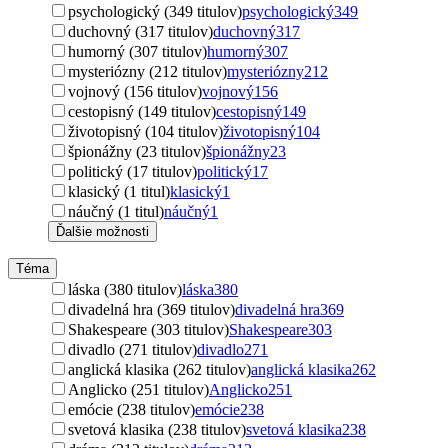
psychologický (349 titulov)
psychologický
349
duchovný (317 titulov)
duchovný
317
humorný (307 titulov)
humorný
307
mysteriózny (212 titulov)
mysteriózny
212
vojnový (156 titulov)
vojnový
156
cestopisný (149 titulov)
cestopisný
149
životopisný (104 titulov)
životopisný
104
špionážny (23 titulov)
špionážny
23
politický (17 titulov)
politický
17
klasický (1 titul)
klasický
1
náučný (1 titul)
náučný
1
Ďalšie možnosti
Téma
láska (380 titulov)
láska
380
divadelná hra (369 titulov)
divadelná hra
369
Shakespeare (303 titulov)
Shakespeare
303
divadlo (271 titulov)
divadlo
271
anglická klasika (262 titulov)
anglická klasika
262
Anglicko (251 titulov)
Anglicko
251
emócie (238 titulov)
emócie
238
svetová klasika (238 titulov)
svetová klasika
238