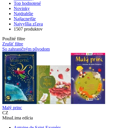
Top hodnotené
Novinky
Najdrahšie
Najlacnejšie
Najvyššia zľava
1507 produktov
Použité filtre
Zrušiť filtre
So zahraničným pôvodom
Malý princ
CZ
MinaLima edícia
Antoine de Saint-Exupéry