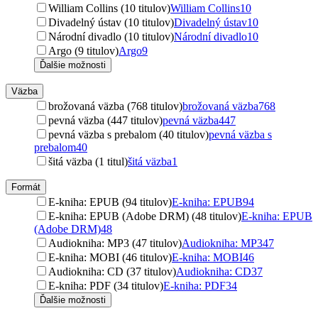
William Collins (10 titulov)
William Collins
10
Divadelný ústav (10 titulov)
Divadelný ústav
10
Národní divadlo (10 titulov)
Národní divadlo
10
Argo (9 titulov)
Argo
9
Ďalšie možnosti
Väzba
brožovaná väzba (768 titulov)
brožovaná väzba
768
pevná väzba (447 titulov)
pevná väzba
447
pevná väzba s prebalom (40 titulov)
pevná väzba s
prebalom
40
šitá väzba (1 titul)
šitá väzba
1
Formát
E-kniha: EPUB (94 titulov)
E-kniha: EPUB
94
E-kniha: EPUB (Adobe DRM) (48 titulov)
E-kniha: EPUB
(Adobe DRM)
48
Audiokniha: MP3 (47 titulov)
Audiokniha: MP3
47
E-kniha: MOBI (46 titulov)
E-kniha: MOBI
46
Audiokniha: CD (37 titulov)
Audiokniha: CD
37
E-kniha: PDF (34 titulov)
E-kniha: PDF
34
Ďalšie možnosti