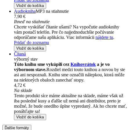
Vložiť do košíka
Audiokniha
MP3 na stiahnutie
7,90 €
Ihneď na stiahnutie
Chcete vyskúšať čítanie ušami? Na vypočutie audioknihy
vám postačí telefón. Pre čo najjednoduchšie počúvanie
odporúčame našu aplikáciu. Viac informácii
nájdete tu
.
Pridať do zoznamu
Vložiť do košíka
Čítaná
výborný stav
Túto knihu sme vykúpili cez
Knihovrátok
a je vo
výbornom stave.
Rozdiel medzi touto knihou a novou by ste
asi ani nespoznali. Knihu sme označili nálepkou, ktorá môže
na niektorých obaloch zanechať stopy.
4,72 €
Na sklade
Tento produkt síce máme aktuálne na sklade, máme však už
iba posledné kusy a ďalšie už nemá ani distribútor, preto je
možné, že bude onedlho úplne vypredaný. Ak ho chcete mať,
ponáhľajte sa!
Vložiť do košíka
Ďalšie formáty