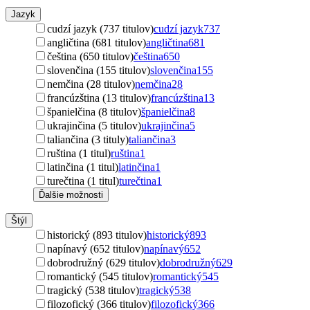
Jazyk
cudzí jazyk (737 titulov)
cudzí jazyk
737
angličtina (681 titulov)
angličtina
681
čeština (650 titulov)
čeština
650
slovenčina (155 titulov)
slovenčina
155
nemčina (28 titulov)
nemčina
28
francúzština (13 titulov)
francúzština
13
španielčina (8 titulov)
španielčina
8
ukrajinčina (5 titulov)
ukrajinčina
5
taliančina (3 tituly)
taliančina
3
ruština (1 titul)
ruština
1
latinčina (1 titul)
latinčina
1
turečtina (1 titul)
turečtina
1
Ďalšie možnosti
Štýl
historický (893 titulov)
historický
893
napínavý (652 titulov)
napínavý
652
dobrodružný (629 titulov)
dobrodružný
629
romantický (545 titulov)
romantický
545
tragický (538 titulov)
tragický
538
filozofický (366 titulov)
filozofický
366