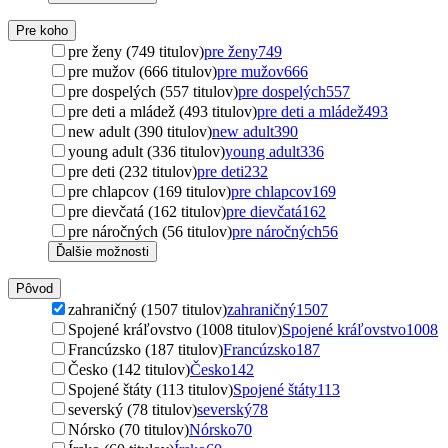
Pre koho
pre ženy (749 titulov)
pre ženy
749
pre mužov (666 titulov)
pre mužov
666
pre dospelých (557 titulov)
pre dospelých
557
pre deti a mládež (493 titulov)
pre deti a mládež
493
new adult (390 titulov)
new adult
390
young adult (336 titulov)
young adult
336
pre deti (232 titulov)
pre deti
232
pre chlapcov (169 titulov)
pre chlapcov
169
pre dievčatá (162 titulov)
pre dievčatá
162
pre náročných (56 titulov)
pre náročných
56
Ďalšie možnosti
Pôvod
zahraničný (1507 titulov)
zahraničný
1507
Spojené kráľovstvo (1008 titulov)
Spojené kráľovstvo
1008
Francúzsko (187 titulov)
Francúzsko
187
Česko (142 titulov)
Česko
142
Spojené štáty (113 titulov)
Spojené štáty
113
severský (78 titulov)
severský
78
Nórsko (70 titulov)
Nórsko
70