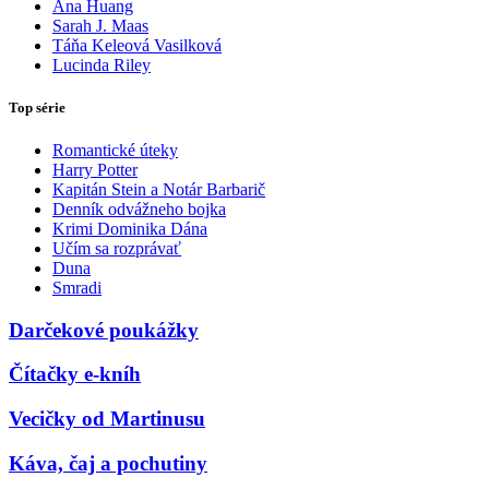
Ana Huang
Sarah J. Maas
Táňa Keleová Vasilková
Lucinda Riley
Top série
Romantické úteky
Harry Potter
Kapitán Stein a Notár Barbarič
Denník odvážneho bojka
Krimi Dominika Dána
Učím sa rozprávať
Duna
Smradi
Darčekové poukážky
Čítačky e-kníh
Vecičky od Martinusu
Káva, čaj a pochutiny