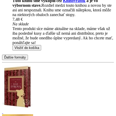
Túto knihu sme vykúpili cez
Knihovrátok
a je vo
výbornom stave.
Rozdiel medzi touto knihou a novou by ste
asi ani nespoznali. Knihu sme označili nálepkou, ktorá môže
na niektorých obaloch zanechať stopy.
7,48 €
Na sklade
Tento produkt síce máme aktuálne na sklade, máme však už
iba posledné kusy a ďalšie už nemá ani distribútor, preto je
možné, že bude onedlho úplne vypredaný. Ak ho chcete mať,
ponáhľajte sa!
Vložiť do košíka
Ďalšie formáty