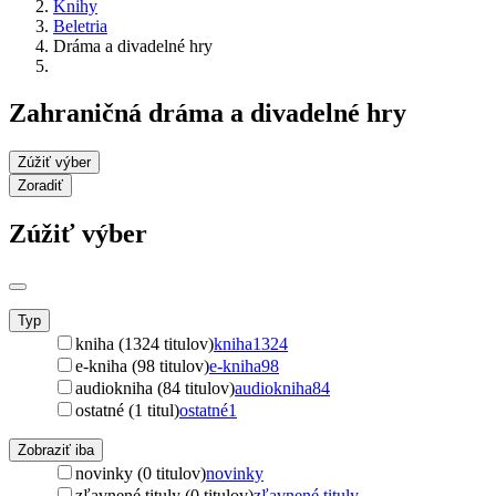
Knihy
Beletria
Dráma a divadelné hry
Zahraničná dráma a divadelné hry
Zúžiť výber
Zoradiť
Zúžiť výber
Typ
kniha (1324 titulov)
kniha
1324
e-kniha (98 titulov)
e-kniha
98
audiokniha (84 titulov)
audiokniha
84
ostatné (1 titul)
ostatné
1
Zobraziť iba
novinky (0 titulov)
novinky
zľavnené tituly (0 titulov)
zľavnené tituly