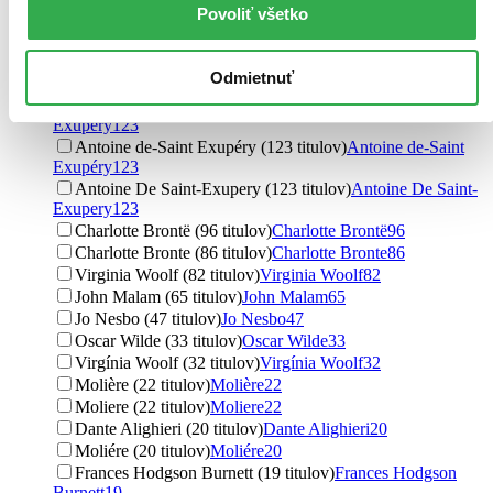
Povoliť všetko
Antoine de Saint-Exupéry (142 titulov)
Antoine de Saint-
Exupéry
142
Antoine De Saint-Exupéry (128 titulov)
Antoine De Saint-
Odmietnuť
Exupéry
128
Antoine de Saint-Exupery (123 titulov)
Antoine de Saint-
Exupery
123
Antoine de-Saint Exupéry (123 titulov)
Antoine de-Saint
Exupéry
123
Antoine De Saint-Exupery (123 titulov)
Antoine De Saint-
Exupery
123
Charlotte Brontë (96 titulov)
Charlotte Brontë
96
Charlotte Bronte (86 titulov)
Charlotte Bronte
86
Virginia Woolf (82 titulov)
Virginia Woolf
82
John Malam (65 titulov)
John Malam
65
Jo Nesbo (47 titulov)
Jo Nesbo
47
Oscar Wilde (33 titulov)
Oscar Wilde
33
Virgínia Woolf (32 titulov)
Virgínia Woolf
32
Molière (22 titulov)
Molière
22
Moliere (22 titulov)
Moliere
22
Dante Alighieri (20 titulov)
Dante Alighieri
20
Moliére (20 titulov)
Moliére
20
Frances Hodgson Burnett (19 titulov)
Frances Hodgson
Burnett
19