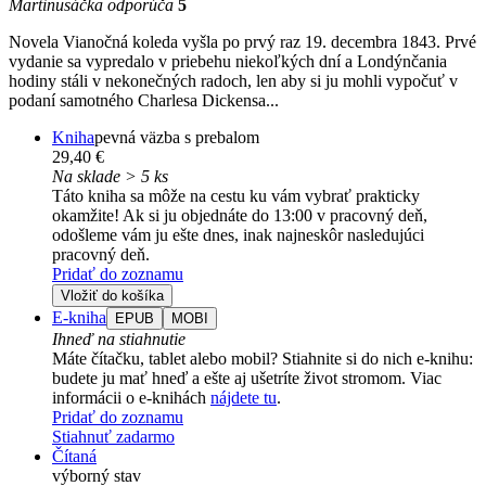
Martinusáčka odporúča
5
Novela Vianočná koleda vyšla po prvý raz 19. decembra 1843. Prvé
vydanie sa vypredalo v priebehu niekoľkých dní a Londýnčania
hodiny stáli v nekonečných radoch, len aby si ju mohli vypočuť v
podaní samotného Charlesa Dickensa...
Kniha
pevná väzba s prebalom
29,40 €
Na sklade > 5 ks
Táto kniha sa môže na cestu ku vám vybrať prakticky
okamžite! Ak si ju objednáte do 13:00 v pracovný deň,
odošleme vám ju ešte dnes, inak najneskôr nasledujúci
pracovný deň.
Pridať do zoznamu
Vložiť do košíka
E-kniha
EPUB
MOBI
Ihneď na stiahnutie
Máte čítačku, tablet alebo mobil? Stiahnite si do nich e-knihu:
budete ju mať hneď a ešte aj ušetríte život stromom. Viac
informácii o e-knihách
nájdete tu
.
Pridať do zoznamu
Stiahnuť zadarmo
Čítaná
výborný stav