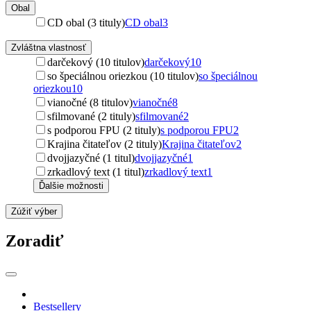
Obal
CD obal (3 tituly)
CD obal
3
Zvláštna vlastnosť
darčekový (10 titulov)
darčekový
10
so špeciálnou oriezkou (10 titulov)
so špeciálnou
oriezkou
10
vianočné (8 titulov)
vianočné
8
sfilmované (2 tituly)
sfilmované
2
s podporou FPU (2 tituly)
s podporou FPU
2
Krajina čitateľov (2 tituly)
Krajina čitateľov
2
dvojjazyčné (1 titul)
dvojjazyčné
1
zrkadlový text (1 titul)
zrkadlový text
1
Ďalšie možnosti
Zúžiť výber
Zoradiť
Bestsellery