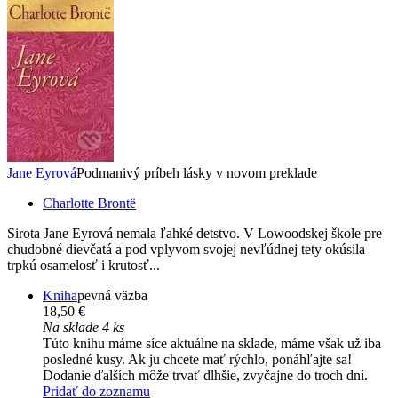
Jane Eyrová
Podmanivý príbeh lásky v novom preklade
Charlotte Brontë
Sirota Jane Eyrová nemala ľahké detstvo. V Lowoodskej škole pre
chudobné dievčatá a pod vplyvom svojej nevľúdnej tety okúsila
trpkú osamelosť i krutosť...
Kniha
pevná väzba
18,50 €
Na sklade 4 ks
Túto knihu máme síce aktuálne na sklade, máme však už iba
posledné kusy. Ak ju chcete mať rýchlo, ponáhľajte sa!
Dodanie ďalších môže trvať dlhšie, zvyčajne do troch dní.
Pridať do zoznamu