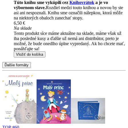
Túto knihu sme vykúpili cez
Knihovrátok
a je vo
výbornom stave.
Rozdiel medzi touto knihou a novou by ste
asi ani nespoznali. Knihu sme označili nálepkou, ktorá môže
na niektorých obaloch zanechať stopy.
6,50 €
Na sklade
Tento produkt síce máme aktuálne na sklade, máme však už
iba posledné kusy a ďalšie už nemá ani distribútor, preto je
možné, že bude onedlho úplne vypredaný. Ak ho chcete mať,
ponáhľajte sa!
Vložiť do košíka
Ďalšie formáty
TOP #60