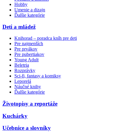
Hobby
Umenie a dizajn
Ďalšie kategórie
Deti a mládež
Knihorad – poradca kníh pre deti
Pre najmenších
Pre prvákov
Pre pubertiakov
Young Adult
Beletria
Rozprávky
Sci-fi, fantasy a komiksy
Leporelá
Náučné knihy
Ďalšie kategórie
Životopisy a reportáže
Kuchárky
Učebnice a slovníky