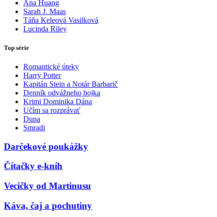
Ana Huang
Sarah J. Maas
Táňa Keleová Vasilková
Lucinda Riley
Top série
Romantické úteky
Harry Potter
Kapitán Stein a Notár Barbarič
Denník odvážneho bojka
Krimi Dominika Dána
Učím sa rozprávať
Duna
Smradi
Darčekové poukážky
Čítačky e-kníh
Vecičky od Martinusu
Káva, čaj a pochutiny