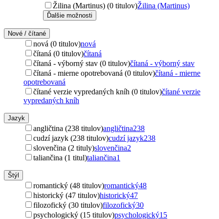
Žilina (Martinus) (0 titulov)
Žilina (Martinus)
Ďalšie možnosti
Nové / čítané
nová (0 titulov)
nová
čítaná (0 titulov)
čítaná
čítaná - výborný stav (0 titulov)
čítaná - výborný stav
čítaná - mierne opotrebovaná (0 titulov)
čítaná - mierne
opotrebovaná
čítané verzie vypredaných kníh (0 titulov)
čítané verzie
vypredaných kníh
Jazyk
angličtina (238 titulov)
angličtina
238
cudzí jazyk (238 titulov)
cudzí jazyk
238
slovenčina (2 tituly)
slovenčina
2
taliančina (1 titul)
taliančina
1
Štýl
romantický (48 titulov)
romantický
48
historický (47 titulov)
historický
47
filozofický (30 titulov)
filozofický
30
psychologický (15 titulov)
psychologický
15