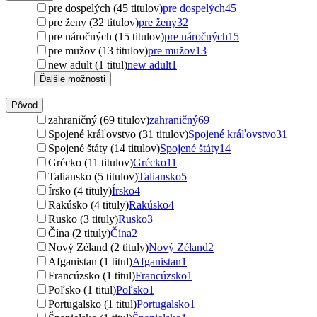
pre dospelých (45 titulov)
pre dospelých
45
pre ženy (32 titulov)
pre ženy
32
pre náročných (15 titulov)
pre náročných
15
pre mužov (13 titulov)
pre mužov
13
new adult (1 titul)
new adult
1
Ďalšie možnosti
Pôvod
zahraničný (69 titulov)
zahraničný
69
Spojené kráľovstvo (31 titulov)
Spojené kráľovstvo
31
Spojené štáty (14 titulov)
Spojené štáty
14
Grécko (11 titulov)
Grécko
11
Taliansko (5 titulov)
Taliansko
5
Írsko (4 tituly)
Írsko
4
Rakúsko (4 tituly)
Rakúsko
4
Rusko (3 tituly)
Rusko
3
Čína (2 tituly)
Čína
2
Nový Zéland (2 tituly)
Nový Zéland
2
Afganistan (1 titul)
Afganistan
1
Francúzsko (1 titul)
Francúzsko
1
Poľsko (1 titul)
Poľsko
1
Portugalsko (1 titul)
Portugalsko
1