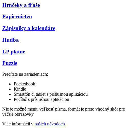
Hrnčeky a fľaše
Papiernictvo
Zápisníky a kalendáre
Hudba
LP platne
Puzzle
Prečítate na zariadeniach:
Pocketbook
Kindle
Smartfón či tablet s príslušnou aplikáciou
Počítač s príslušnou aplikáciou
Nie je možné meniť veľkosť písma, formát je preto vhodný skôr pre
väčšie obrazovky.
Viac informácií v
našich návodoch