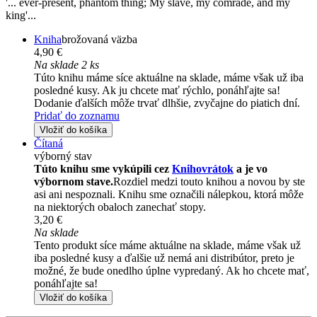
'... ever-present, phantom thing; My slave, my comrade, and my
king'...
Kniha
brožovaná väzba
4,90 €
Na sklade 2 ks
Túto knihu máme síce aktuálne na sklade, máme však už iba
posledné kusy. Ak ju chcete mať rýchlo, ponáhľajte sa!
Dodanie ďalších môže trvať dlhšie, zvyčajne do piatich dní.
Pridať do zoznamu
Vložiť do košíka
Čítaná
výborný stav
Túto knihu sme vykúpili cez
Knihovrátok
a je vo
výbornom stave.
Rozdiel medzi touto knihou a novou by ste
asi ani nespoznali. Knihu sme označili nálepkou, ktorá môže
na niektorých obaloch zanechať stopy.
3,20 €
Na sklade
Tento produkt síce máme aktuálne na sklade, máme však už
iba posledné kusy a ďalšie už nemá ani distribútor, preto je
možné, že bude onedlho úplne vypredaný. Ak ho chcete mať,
ponáhľajte sa!
Vložiť do košíka