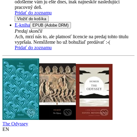
odošleme vám ju ešte dnes, inak najneskôr nasledujúci
pracovný deň.
Pridať do zoznamu
Vložiť do košíka
E-kniha
EPUB (Adobe DRM)
Predaj skončil
Ach, mrzí nás to, ale platnosť licencie na predaj tohto titulu
vypršala. Nemôžeme ho už bohužiaľ predávať :-(
Pridať do zoznamu
The Odyssey
EN