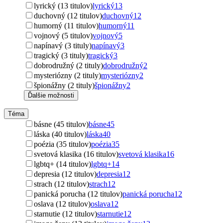
lyrický (13 titulov)
lyrický
13
duchovný (12 titulov)
duchovný
12
humorný (11 titulov)
humorný
11
vojnový (5 titulov)
vojnový
5
napínavý (3 tituly)
napínavý
3
tragický (3 tituly)
tragický
3
dobrodružný (2 tituly)
dobrodružný
2
mysteriózny (2 tituly)
mysteriózny
2
špionážny (2 tituly)
špionážny
2
Ďalšie možnosti
Téma
básne (45 titulov)
básne
45
láska (40 titulov)
láska
40
poézia (35 titulov)
poézia
35
svetová klasika (16 titulov)
svetová klasika
16
lgbtq+ (14 titulov)
lgbtq+
14
depresia (12 titulov)
depresia
12
strach (12 titulov)
strach
12
panická porucha (12 titulov)
panická porucha
12
oslava (12 titulov)
oslava
12
starnutie (12 titulov)
starnutie
12