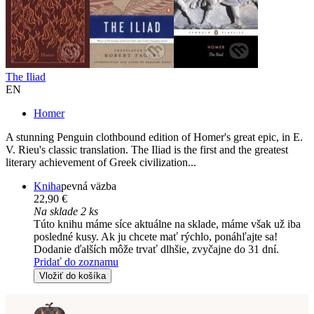
The Iliad
EN
Homer
A stunning Penguin clothbound edition of Homer's great epic, in E.
V. Rieu's classic translation. The Iliad is the first and the greatest
literary achievement of Greek civilization...
Kniha
pevná väzba
22,90 €
Na sklade 2 ks
Túto knihu máme síce aktuálne na sklade, máme však už iba
posledné kusy. Ak ju chcete mať rýchlo, ponáhľajte sa!
Dodanie ďalších môže trvať dlhšie, zvyčajne do 31 dní.
Pridať do zoznamu
Vložiť do košíka