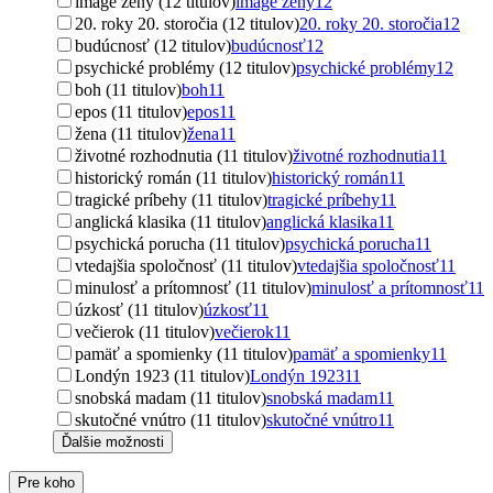
image ženy (12 titulov)
image ženy
12
20. roky 20. storočia (12 titulov)
20. roky 20. storočia
12
budúcnosť (12 titulov)
budúcnosť
12
psychické problémy (12 titulov)
psychické problémy
12
boh (11 titulov)
boh
11
epos (11 titulov)
epos
11
žena (11 titulov)
žena
11
životné rozhodnutia (11 titulov)
životné rozhodnutia
11
historický román (11 titulov)
historický román
11
tragické príbehy (11 titulov)
tragické príbehy
11
anglická klasika (11 titulov)
anglická klasika
11
psychická porucha (11 titulov)
psychická porucha
11
vtedajšia spoločnosť (11 titulov)
vtedajšia spoločnosť
11
minulosť a prítomnosť (11 titulov)
minulosť a prítomnosť
11
úzkosť (11 titulov)
úzkosť
11
večierok (11 titulov)
večierok
11
pamäť a spomienky (11 titulov)
pamäť a spomienky
11
Londýn 1923 (11 titulov)
Londýn 1923
11
snobská madam (11 titulov)
snobská madam
11
skutočné vnútro (11 titulov)
skutočné vnútro
11
Ďalšie možnosti
Pre koho