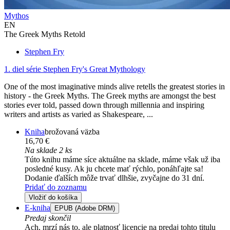
Mythos
EN
The Greek Myths Retold
Stephen Fry
1. diel série
Stephen Fry's Great Mythology
One of the most imaginative minds alive retells the greatest stories in
history - the Greek Myths. The Greek myths are amongst the best
stories ever told, passed down through millennia and inspiring
writers and artists as varied as Shakespeare, ...
Kniha
brožovaná väzba
16,70 €
Na sklade 2 ks
Túto knihu máme síce aktuálne na sklade, máme však už iba
posledné kusy. Ak ju chcete mať rýchlo, ponáhľajte sa!
Dodanie ďalších môže trvať dlhšie, zvyčajne do 31 dní.
Pridať do zoznamu
Vložiť do košíka
E-kniha
EPUB (Adobe DRM)
Predaj skončil
Ach, mrzí nás to, ale platnosť licencie na predaj tohto titulu