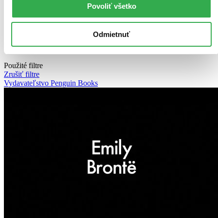
Top hodnotené
Povoliť všetko
Novinky
Najdrahšie
Najlacnejšie
Odmietnuť
Najvyššia zľava
238 produktov
Použité filtre
Zrušiť filtre
Vydavateľstvo Penguin Books