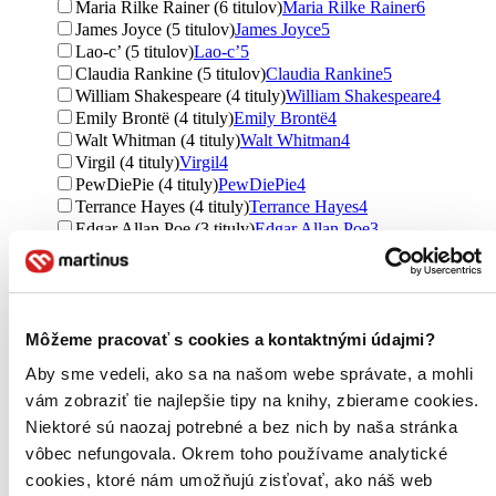
Maria Rilke Rainer (6 titulov)
Maria Rilke Rainer
6
James Joyce (5 titulov)
James Joyce
5
Lao-c’ (5 titulov)
Lao-c’
5
Claudia Rankine (5 titulov)
Claudia Rankine
5
William Shakespeare (4 tituly)
William Shakespeare
4
Emily Brontë (4 tituly)
Emily Brontë
4
Walt Whitman (4 tituly)
Walt Whitman
4
Virgil (4 tituly)
Virgil
4
PewDiePie (4 tituly)
PewDiePie
4
Terrance Hayes (4 tituly)
Terrance Hayes
4
Edgar Allan Poe (3 tituly)
Edgar Allan Poe
3
John Milton (3 tituly)
John Milton
3
John Keats (3 tituly)
John Keats
3
Lao Tzu (3 tituly)
Lao Tzu
3
Kahlil Gibran (3 tituly)
Kahlil Gibran
3
Môžeme pracovať s cookies a kontaktnými údajmi?
Taylor Samuel Coleridge (3 tituly)
Taylor Samuel
Coleridge
3
Aby sme vedeli, ako sa na našom webe správate, a mohli
Fyodor Dostoevsky (3 tituly)
Fyodor Dostoevsky
3
vám zobraziť tie najlepšie tipy na knihy, zbierame cookies.
Lewis Carroll (2 tituly)
Lewis Carroll
2
Edgar Alan Poe (2 tituly)
Edgar Alan Poe
2
Niektoré sú naozaj potrebné a bez nich by naša stránka
Charlie Higson (2 tituly)
Charlie Higson
2
vôbec nefungovala. Okrem toho používame analytické
Federico García Lorca (2 tituly)
Federico García Lorca
2
cookies, ktoré nám umožňujú zisťovať, ako náš web
Stephen Fry (2 tituly)
Stephen Fry
2