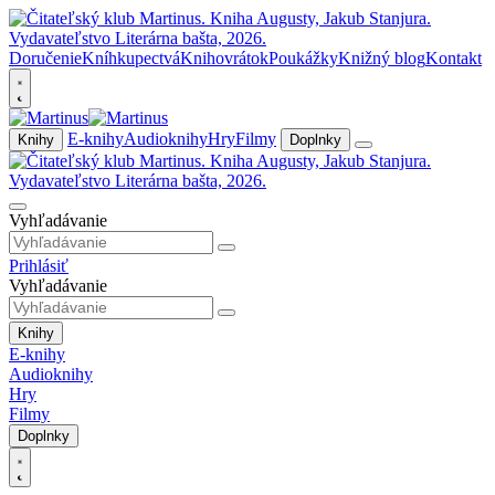
Doručenie
Kníhkupectvá
Knihovrátok
Poukážky
Knižný blog
Kontakt
E-knihy
Audioknihy
Hry
Filmy
Knihy
Doplnky
Vyhľadávanie
Prihlásiť
Vyhľadávanie
Knihy
E-knihy
Audioknihy
Hry
Filmy
Doplnky