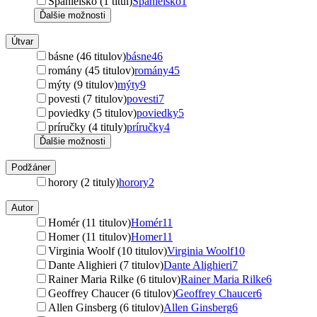
Španielsko (1 titul)
Španielsko
1
Ďalšie možnosti
Útvar
básne (46 titulov)
básne
46
romány (45 titulov)
romány
45
mýty (9 titulov)
mýty
9
povesti (7 titulov)
povesti
7
poviedky (5 titulov)
poviedky
5
príručky (4 tituly)
príručky
4
Ďalšie možnosti
Podžáner
horory (2 tituly)
horory
2
Autor
Homér (11 titulov)
Homér
11
Homer (11 titulov)
Homer
11
Virginia Woolf (10 titulov)
Virginia Woolf
10
Dante Alighieri (7 titulov)
Dante Alighieri
7
Rainer Maria Rilke (6 titulov)
Rainer Maria Rilke
6
Geoffrey Chaucer (6 titulov)
Geoffrey Chaucer
6
Allen Ginsberg (6 titulov)
Allen Ginsberg
6