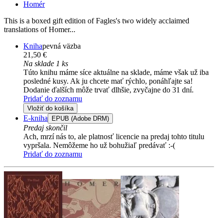
Homér
This is a boxed gift edition of Fagles's two widely acclaimed
translations of Homer...
Kniha
pevná väzba
21,50 €
Na sklade 1 ks
Túto knihu máme síce aktuálne na sklade, máme však už iba
posledné kusy. Ak ju chcete mať rýchlo, ponáhľajte sa!
Dodanie ďalších môže trvať dlhšie, zvyčajne do 31 dní.
Pridať do zoznamu
Vložiť do košíka
E-kniha
EPUB (Adobe DRM)
Predaj skončil
Ach, mrzí nás to, ale platnosť licencie na predaj tohto titulu
vypršala. Nemôžeme ho už bohužiaľ predávať :-(
Pridať do zoznamu