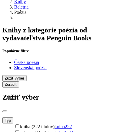
Knihy
Beletria
Poézia
Knihy z kategórie poézia od
vydavateľstva Penguin Books
Populárne filtre
Česká poézia
Slovenská poézia
Zúžiť výber
Zoradiť
Zúžiť výber
Typ
kniha (222 titulov)
kniha
222