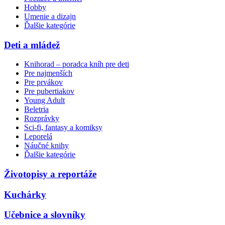
Hobby
Umenie a dizajn
Ďalšie kategórie
Deti a mládež
Knihorad – poradca kníh pre deti
Pre najmenších
Pre prvákov
Pre pubertiakov
Young Adult
Beletria
Rozprávky
Sci-fi, fantasy a komiksy
Leporelá
Náučné knihy
Ďalšie kategórie
Životopisy a reportáže
Kuchárky
Učebnice a slovníky