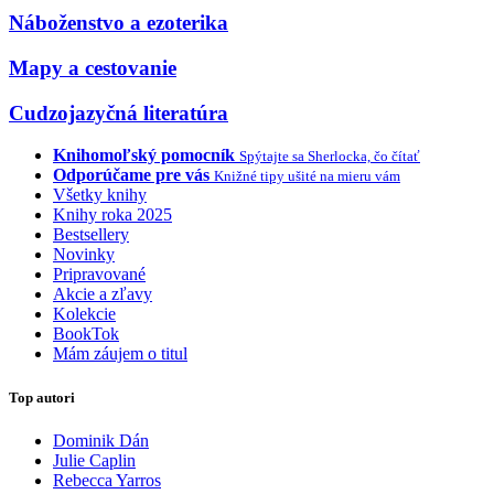
Náboženstvo a ezoterika
Mapy a cestovanie
Cudzojazyčná literatúra
Knihomoľský pomocník
Spýtajte sa Sherlocka, čo čítať
Odporúčame pre vás
Knižné tipy ušité na mieru vám
Všetky knihy
Knihy roka 2025
Bestsellery
Novinky
Pripravované
Akcie a zľavy
Kolekcie
BookTok
Mám záujem o titul
Top autori
Dominik Dán
Julie Caplin
Rebecca Yarros