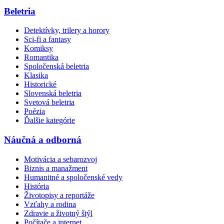
Beletria
Detektívky, trilery a horory
Sci-fi a fantasy
Komiksy
Romantika
Spoločenská beletria
Klasika
Historické
Slovenská beletria
Svetová beletria
Poézia
Ďalšie kategórie
Náučná a odborná
Motivácia a sebarozvoj
Biznis a manažment
Humanitné a spoločenské vedy
História
Životopisy a reportáže
Vzťahy a rodina
Zdravie a životný štýl
Počítače a internet