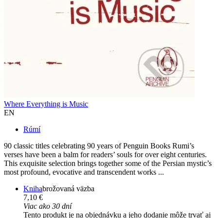
Where Everything is Music
EN
Rúmí
90 classic titles celebrating 90 years of Penguin Books Rumi’s
verses have been a balm for readers’ souls for over eight centuries.
This exquisite selection brings together some of the Persian mystic’s
most profound, evocative and transcendent works ...
Kniha
brožovaná väzba
7,10 €
Viac ako 30 dní
Tento produkt je na objednávku a jeho dodanie môže trvať aj