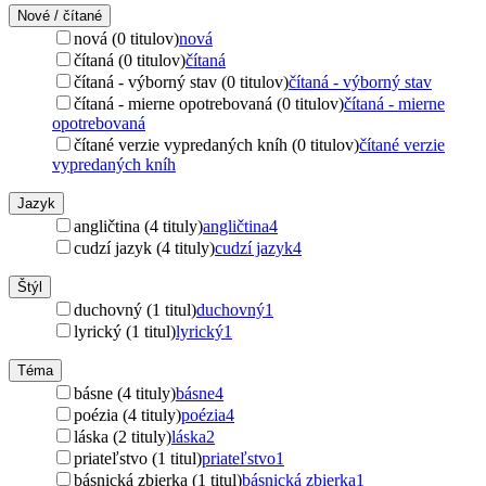
Nové / čítané
nová (0 titulov)
nová
čítaná (0 titulov)
čítaná
čítaná - výborný stav (0 titulov)
čítaná - výborný stav
čítaná - mierne opotrebovaná (0 titulov)
čítaná - mierne
opotrebovaná
čítané verzie vypredaných kníh (0 titulov)
čítané verzie
vypredaných kníh
Jazyk
angličtina (4 tituly)
angličtina
4
cudzí jazyk (4 tituly)
cudzí jazyk
4
Štýl
duchovný (1 titul)
duchovný
1
lyrický (1 titul)
lyrický
1
Téma
básne (4 tituly)
básne
4
poézia (4 tituly)
poézia
4
láska (2 tituly)
láska
2
priateľstvo (1 titul)
priateľstvo
1
básnická zbierka (1 titul)
básnická zbierka
1