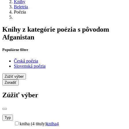
Knihy
Beletria
Poézia
Knihy z kategórie poézia s pôvodom
Afganistan
Populárne filtre
Česká poézia
Slovenská poézia
Zúžiť výber
Zoradiť
Zúžiť výber
Typ
kniha (4 tituly)
kniha
4