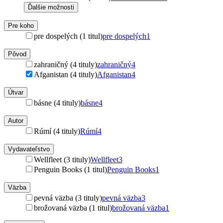
Ďalšie možnosti
Pre koho
pre dospelých (1 titul)
pre dospelých
1
Pôvod
zahraničný (4 tituly)
zahraničný
4
Afganistan (4 tituly)
Afganistan
4
Útvar
básne (4 tituly)
básne
4
Autor
Rúmí (4 tituly)
Rúmí
4
Vydavateľstvo
Wellfleet (3 tituly)
Wellfleet
3
Penguin Books (1 titul)
Penguin Books
1
Väzba
pevná väzba (3 tituly)
pevná väzba
3
brožovaná väzba (1 titul)
brožovaná väzba
1