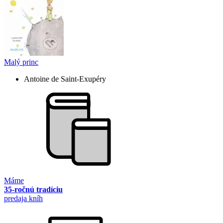
Malý princ
Antoine de Saint-Exupéry
Máme
35-ročnú tradíciu
predaja kníh