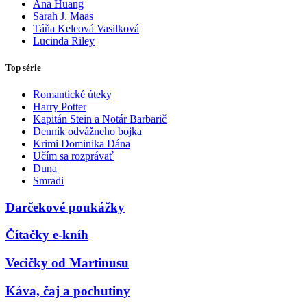
Ana Huang
Sarah J. Maas
Táňa Keleová Vasilková
Lucinda Riley
Top série
Romantické úteky
Harry Potter
Kapitán Stein a Notár Barbarič
Denník odvážneho bojka
Krimi Dominika Dána
Učím sa rozprávať
Duna
Smradi
Darčekové poukážky
Čítačky e-kníh
Vecičky od Martinusu
Káva, čaj a pochutiny