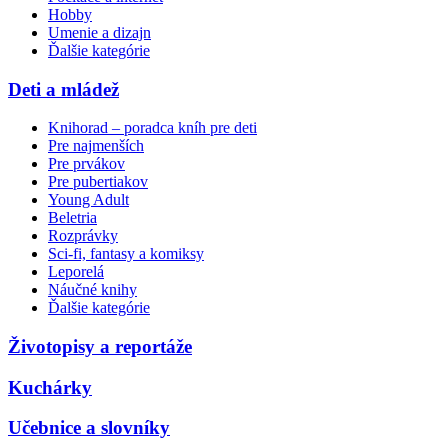
Hobby
Umenie a dizajn
Ďalšie kategórie
Deti a mládež
Knihorad – poradca kníh pre deti
Pre najmenších
Pre prvákov
Pre pubertiakov
Young Adult
Beletria
Rozprávky
Sci-fi, fantasy a komiksy
Leporelá
Náučné knihy
Ďalšie kategórie
Životopisy a reportáže
Kuchárky
Učebnice a slovníky