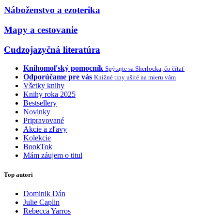
Náboženstvo a ezoterika
Mapy a cestovanie
Cudzojazyčná literatúra
Knihomoľský pomocník
Spýtajte sa Sherlocka, čo čítať
Odporúčame pre vás
Knižné tipy ušité na mieru vám
Všetky knihy
Knihy roka 2025
Bestsellery
Novinky
Pripravované
Akcie a zľavy
Kolekcie
BookTok
Mám záujem o titul
Top autori
Dominik Dán
Julie Caplin
Rebecca Yarros