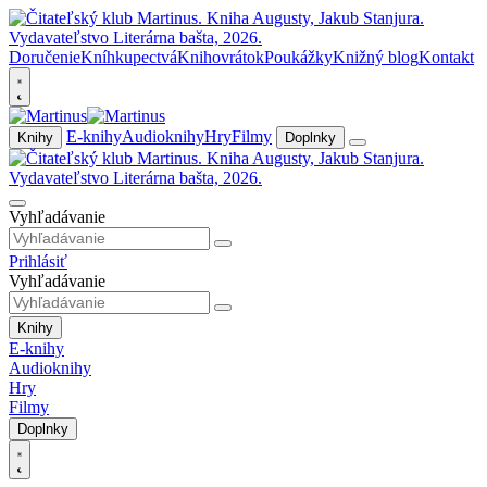
Doručenie
Kníhkupectvá
Knihovrátok
Poukážky
Knižný blog
Kontakt
E-knihy
Audioknihy
Hry
Filmy
Knihy
Doplnky
Vyhľadávanie
Prihlásiť
Vyhľadávanie
Knihy
E-knihy
Audioknihy
Hry
Filmy
Doplnky