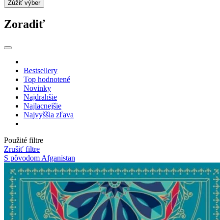
Zúžiť výber
Zoradiť
Bestsellery
Top hodnotené
Novinky
Najdrahšie
Najlacnejšie
Najvyššia zľava
Použité filtre
Zrušiť filtre
S pôvodom Afganistan