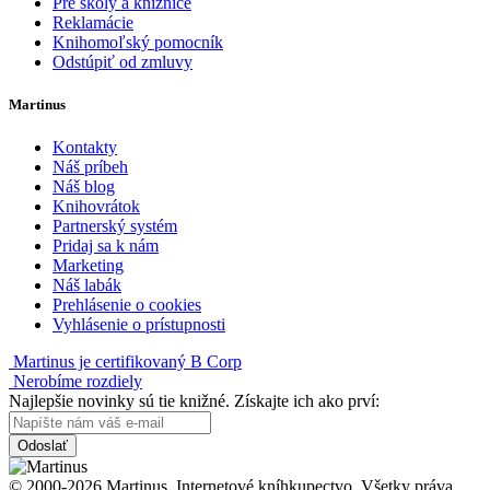
Pre školy a knižnice
Reklamácie
Knihomoľský pomocník
Odstúpiť od zmluvy
Martinus
Kontakty
Náš príbeh
Náš blog
Knihovrátok
Partnerský systém
Pridaj sa k nám
Marketing
Náš labák
Prehlásenie o cookies
Vyhlásenie o prístupnosti
Martinus je certifikovaný B Corp
Nerobíme rozdiely
Najlepšie novinky sú tie knižné. Získajte ich ako prví:
Odoslať
© 2000-2026 Martinus. Internetové kníhkupectvo. Všetky práva