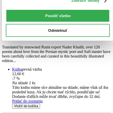
Zobraziť detaily
Povoliť všetko
The Love Poems of Rumi
EN
Odmietnuť
Rúmí
Translated by renowned Rumi expert Nader Khalili, over 120
poems about love from the Persian mystic poet and Sufi master have
been carefully collected and curated in this beautifully illustrated
edition...
Kniha
pevná väzba
12,60 €
-7 %
Na sklade 1 ks
Túto knihu máme síce aktuálne na sklade, máme však už iba
posledné kusy. Ak ju chcete mať rýchlo, ponáhľajte sa!
Dodanie ďalších môže trvať dlhšie, zvyčajne do 32 dní.
Pridať do zoznamu
Vložiť do košíka