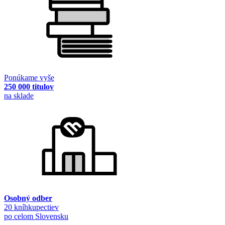
Ponúkame vyše
250 000 titulov
na sklade
Osobný odber
20 kníhkupectiev
po celom Slovensku