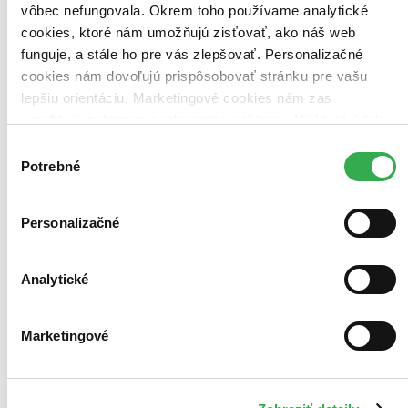
vôbec nefungovala. Okrem toho používame analytické
cookies, ktoré nám umožňujú zisťovať, ako náš web
funguje, a stále ho pre vás zlepšovať. Personalizačné
cookies nám dovoľujú prispôsobovať stránku pre vašu
lepšiu orientáciu. Marketingové cookies nám zas
umožňujú zobrazenie relevantnej reklamy. Niektoré údaje
zdieľame aj s tretími stranami. Veľmi by nám pomohlo,
Výber
keby sme mohli používať všetky tieto cookies. Ďakujeme!
Potrebné
súhlasu
Personalizačné
Analytické
Marketingové