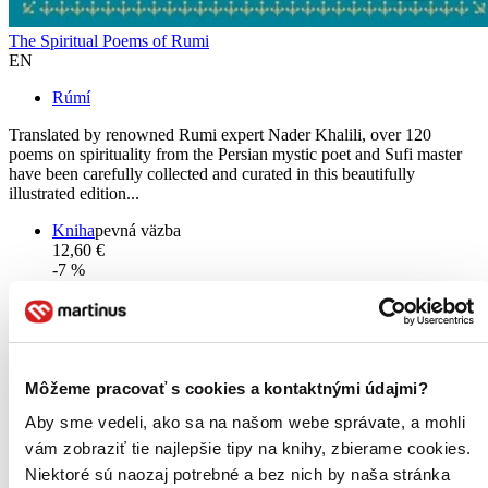
The Spiritual Poems of Rumi
EN
Rúmí
Translated by renowned Rumi expert Nader Khalili, over 120
poems on spirituality from the Persian mystic poet and Sufi master
have been carefully collected and curated in this beautifully
illustrated edition...
Kniha
pevná väzba
12,60 €
-7 %
Na sklade 1 ks
Túto knihu máme síce aktuálne na sklade, máme však už iba
posledné kusy. Ak ju chcete mať rýchlo, ponáhľajte sa!
Dodanie ďalších môže trvať dlhšie, zvyčajne do 32 dní.
Pridať do zoznamu
Môžeme pracovať s cookies a kontaktnými údajmi?
Vložiť do košíka
Aby sme vedeli, ako sa na našom webe správate, a mohli
vám zobraziť tie najlepšie tipy na knihy, zbierame cookies.
Niektoré sú naozaj potrebné a bez nich by naša stránka