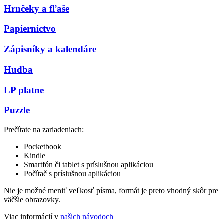
Hrnčeky a fľaše
Papiernictvo
Zápisníky a kalendáre
Hudba
LP platne
Puzzle
Prečítate na zariadeniach:
Pocketbook
Kindle
Smartfón či tablet s príslušnou aplikáciou
Počítač s príslušnou aplikáciou
Nie je možné meniť veľkosť písma, formát je preto vhodný skôr pre
väčšie obrazovky.
Viac informácií v
našich návodoch