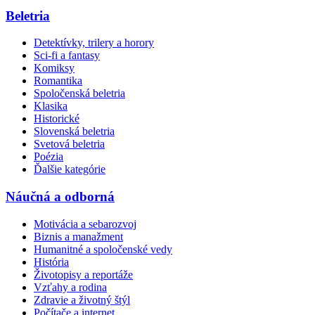
Beletria
Detektívky, trilery a horory
Sci-fi a fantasy
Komiksy
Romantika
Spoločenská beletria
Klasika
Historické
Slovenská beletria
Svetová beletria
Poézia
Ďalšie kategórie
Náučná a odborná
Motivácia a sebarozvoj
Biznis a manažment
Humanitné a spoločenské vedy
História
Životopisy a reportáže
Vzťahy a rodina
Zdravie a životný štýl
Počítače a internet