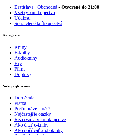
Bratislava - Obchodná
• Otvorené do 21:00
Všetky kníhkupectvá
Udalosti
Spriatelené kníhkupectvá
Kategórie
Knihy
E-knihy
Audioknihy
Hry
Filmy
Doplnky
Nakupujte u nás
Doručenie
Platba
Prečo práve u nás?
Najčastejšie otázky
Rezervácia v kníhkupectve
Ako čítať e-knihy
Ako počúvať audioknihy