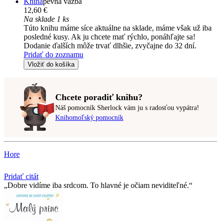
Kniha
pevná väzba
12,60 €
Na sklade 1 ks
Túto knihu máme síce aktuálne na sklade, máme však už iba
posledné kusy. Ak ju chcete mať rýchlo, ponáhľajte sa!
Dodanie ďalších môže trvať dlhšie, zvyčajne do 32 dní.
Pridať do zoznamu
Vložiť do košíka
Chcete poradiť knihu?
Náš pomocník Sherlock vám ju s radosťou vypátra!
Knihomoľský pomocník
Hore
Pridať citát
Dobre vidíme iba srdcom. To hlavné je očiam neviditeľné.