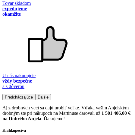
Tovar skladom
expedujeme
okamžite
U nás nakupujete
vždy bezpečne
a s dôverou
Predchádzajúce
Ďalšie
Aj z drobných vecí sa dajú urobiť veľké. Vďaka vašim Anjelským
drobným ste pri nákupoch na Martinuse darovali už
1 501 406,00 €
na Dobrého Anjela
. Ďakujeme!
Kníhkupectvá