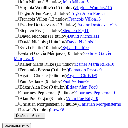
John Milton (15 titulov)
John Milton
15
Virginia Woolfová (15 titulov)
Virginia Woolfová
15
Edgar Allan Poe (13 titulov)
Edgar Allan Poe
13
François Villon (13 titulov)
François Villon
13
Fyodor Dostoevsky (13 titulov)
Fyodor Dostoevsky
13
Stephen Fry (11 titulov)
Stephen Fry
11
David Nicholls (11 titulov)
David Nicholls
11
David Nichols (11 titulov)
David Nichols
11
Sylvia Plath (10 titulov)
Sylvia Plath
10
Gabriel García Márquez (10 titulov)
Gabriel García
Márquez
10
Rainer Maria Rilke (10 titulov)
Rainer Maria Rilke
10
Fernando Pessoa (9 titulov)
Fernando Pessoa
9
Agatha Christie (9 titulov)
Agatha Christie
9
Paul Verlaine (9 titulov)
Paul Verlaine
9
Edgar Alan Poe (9 titulov)
Edgar Alan Poe
9
Courtney Peppernell (9 titulov)
Courtney Peppernell
9
Alan Poe Edgar (9 titulov)
Alan Poe Edgar
9
Christian Morgenstern (8 titulov)
Christian Morgenstern
8
Lao-c’ (8 titulov)
Lao-c’
8
Ďalšie možnosti
Vydavateľstvo