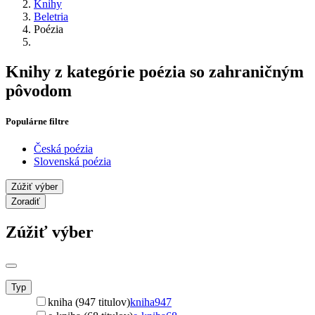
Knihy
Beletria
Poézia
Knihy z kategórie poézia so zahraničným
pôvodom
Populárne filtre
Česká poézia
Slovenská poézia
Zúžiť výber
Zoradiť
Zúžiť výber
Typ
kniha (947 titulov)
kniha
947