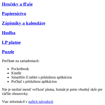
Hrnčeky a fľaše
Papiernictvo
Zápisníky a kalendáre
Hudba
LP platne
Puzzle
Prečítate na zariadeniach:
Pocketbook
Kindle
Smartfón či tablet s príslušnou aplikáciou
Počítač s príslušnou aplikáciou
Nie je možné meniť veľkosť písma, formát je preto vhodný skôr pre
väčšie obrazovky.
Viac informácií v
našich návodoch