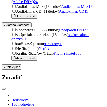
(Adobe DRM)
24
Audiokniha: MP3 (17 titulov)
Audiokniha: MP3
17
Audiokniha: CD (11 titulov)
Audiokniha: CD
11
Ďalšie možnosti
Zvláštna vlastnosť
s podporou FPU (27 titulov)
s podporou FPU
27
so špeciálnou oriezkou (16 titulov)
so špeciálnou
oriezkou
16
darčekový (1 titul)
darčekový
1
Netflix (1 titul)
Netflix
1
Krajina čitateľov (1 titul)
Krajina čitateľov
1
Ďalšie možnosti
Zúžiť výber
Zoradiť
Bestsellery
Top hodnotené