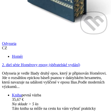
Odysseia
CZ
Homér
2. diel série
Homérovy eposy (sběratelské vydání)
Odysseia je vedle Iliady druhý epos, který je připisován Homérovi.
Jde o rozsáhlou epickou báseň psanou v daktylském hexametru,
která navazuje na události vylíčené v eposu Ilias.Podle moderních
výzkumů...
Kniha
pevná väzba
35,67 €
Na sklade > 5 ks
Táto kniha sa môže na cestu ku vám vybrať prakticky