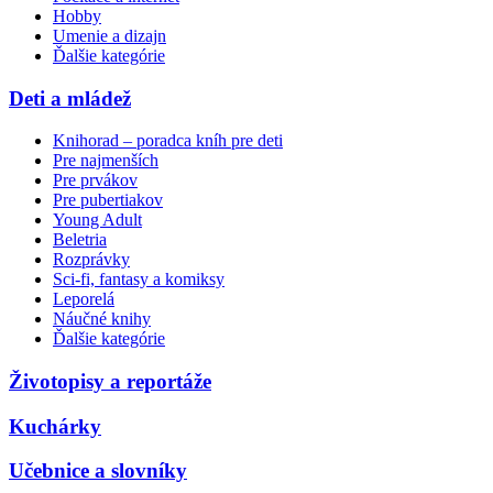
Hobby
Umenie a dizajn
Ďalšie kategórie
Deti a mládež
Knihorad – poradca kníh pre deti
Pre najmenších
Pre prvákov
Pre pubertiakov
Young Adult
Beletria
Rozprávky
Sci-fi, fantasy a komiksy
Leporelá
Náučné knihy
Ďalšie kategórie
Životopisy a reportáže
Kuchárky
Učebnice a slovníky