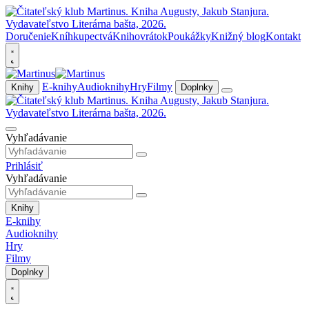
Doručenie
Kníhkupectvá
Knihovrátok
Poukážky
Knižný blog
Kontakt
E-knihy
Audioknihy
Hry
Filmy
Knihy
Doplnky
Vyhľadávanie
Prihlásiť
Vyhľadávanie
Knihy
E-knihy
Audioknihy
Hry
Filmy
Doplnky