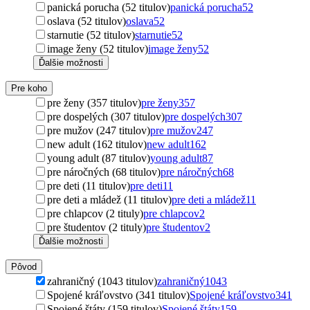
panická porucha (52 titulov)
panická porucha
52
oslava (52 titulov)
oslava
52
starnutie (52 titulov)
starnutie
52
image ženy (52 titulov)
image ženy
52
Ďalšie možnosti
Pre koho
pre ženy (357 titulov)
pre ženy
357
pre dospelých (307 titulov)
pre dospelých
307
pre mužov (247 titulov)
pre mužov
247
new adult (162 titulov)
new adult
162
young adult (87 titulov)
young adult
87
pre náročných (68 titulov)
pre náročných
68
pre deti (11 titulov)
pre deti
11
pre deti a mládež (11 titulov)
pre deti a mládež
11
pre chlapcov (2 tituly)
pre chlapcov
2
pre študentov (2 tituly)
pre študentov
2
Ďalšie možnosti
Pôvod
zahraničný (1043 titulov)
zahraničný
1043
Spojené kráľovstvo (341 titulov)
Spojené kráľovstvo
341
Spojené štáty (159 titulov)
Spojené štáty
159