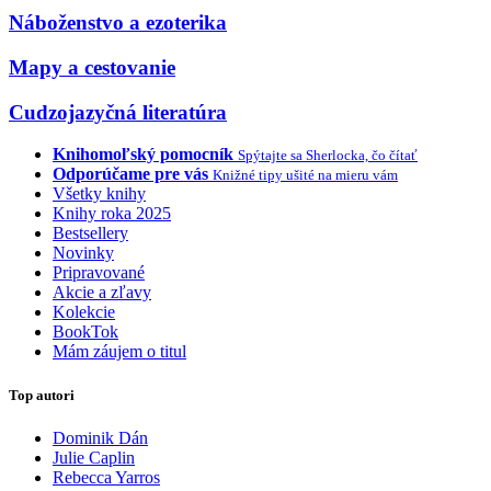
Náboženstvo a ezoterika
Mapy a cestovanie
Cudzojazyčná literatúra
Knihomoľský pomocník
Spýtajte sa Sherlocka, čo čítať
Odporúčame pre vás
Knižné tipy ušité na mieru vám
Všetky knihy
Knihy roka 2025
Bestsellery
Novinky
Pripravované
Akcie a zľavy
Kolekcie
BookTok
Mám záujem o titul
Top autori
Dominik Dán
Julie Caplin
Rebecca Yarros