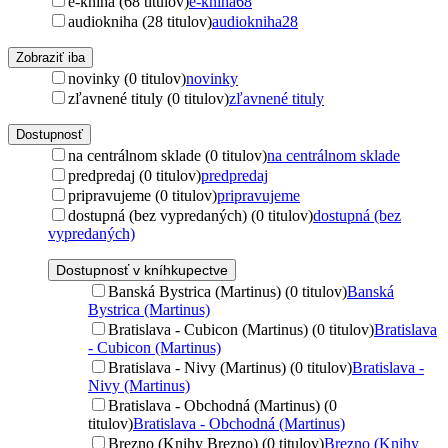
e-kniha (68 titulov)
e-kniha
68
audiokniha (28 titulov)
audiokniha
28
Zobraziť iba
novinky (0 titulov)
novinky
zľavnené tituly (0 titulov)
zľavnené tituly
Dostupnosť
na centrálnom sklade (0 titulov)
na centrálnom sklade
predpredaj (0 titulov)
predpredaj
pripravujeme (0 titulov)
pripravujeme
dostupná (bez vypredaných) (0 titulov)
dostupná (bez
vypredaných)
Dostupnosť v kníhkupectve
Banská Bystrica (Martinus) (0 titulov)
Banská
Bystrica (Martinus)
Bratislava - Cubicon (Martinus) (0 titulov)
Bratislava
- Cubicon (Martinus)
Bratislava - Nivy (Martinus) (0 titulov)
Bratislava -
Nivy (Martinus)
Bratislava - Obchodná (Martinus) (0
titulov)
Bratislava - Obchodná (Martinus)
Brezno (Knihy Brezno) (0 titulov)
Brezno (Knihy