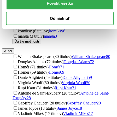
Povoliť všetko
magický realizmus (17 titulov)
magický realizmus
17
horory (11 titulov)
horory
11
detektívky (9 titulov)
detektívky
9
Odmietnuť
náučné (8 titulov)
náučné
8
rozprávky (7 titulov)
rozprávky
7
komiksy (6 titulov)
komiksy
6
manga (3 tituly)
manga
3
Ďalšie možnosti
Autor
William Shakespeare (80 titulov)
William Shakespeare
80
Douglas Adams (72 titulov)
Douglas Adams
72
Homér (71 titulov)
Homér
71
Homer (69 titulov)
Homer
69
Dante Alighieri (59 titulov)
Dante Alighieri
59
Virginia Woolf (50 titulov)
Virginia Woolf
50
Rupi Kaur (31 titulov)
Rupi Kaur
31
Antoine de Saint-Exupéry (28 titulov)
Antoine de Saint-
Exupéry
28
Geoffrey Chaucer (20 titulov)
Geoffrey Chaucer
20
James Joyce (18 titulov)
James Joyce
18
Vladimír Mikeš (17 titulov)
Vladimír Mikeš
17