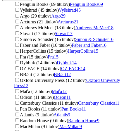
Penguin Books (69 titulov)
Penguin Books
69
Vyšehrad (45 titulov)
Vyšehrad
45
Argo (29 titulov)
Argo
29
Arcturus (21 titulov)
Arcturus
21
Andrews McMeel (18 titulov)
Andrews McMeel
18
Slovart (17 titulov)
Slovart
17
Simon & Schuster (16 titulov)
Simon & Schuster
16
Faber and Faber (16 titulov)
Faber and Faber
16
HarperCollins (15 titulov)
HarperCollins
15
Fra (15 titulov)
Fra
15
Dybbuk (14 titulov)
Dybbuk
14
OZ FACE (14 titulov)
OZ FACE
14
BB/art (12 titulov)
BB/art
12
Oxford University Press (12 titulov)
Oxford University
Press
12
Maťa (12 titulov)
Maťa
12
Odeon (11 titulov)
Odeon
11
Canterbury Classics (11 titulov)
Canterbury Classics
11
Pan Books (11 titulov)
Pan Books
11
Atlantis (9 titulov)
Atlantis
9
Random House (9 titulov)
Random House
9
MacMillan (9 titulov)
MacMillan
9