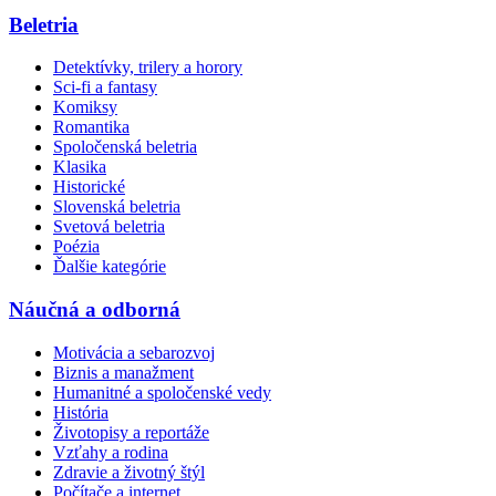
Beletria
Detektívky, trilery a horory
Sci-fi a fantasy
Komiksy
Romantika
Spoločenská beletria
Klasika
Historické
Slovenská beletria
Svetová beletria
Poézia
Ďalšie kategórie
Náučná a odborná
Motivácia a sebarozvoj
Biznis a manažment
Humanitné a spoločenské vedy
História
Životopisy a reportáže
Vzťahy a rodina
Zdravie a životný štýl
Počítače a internet