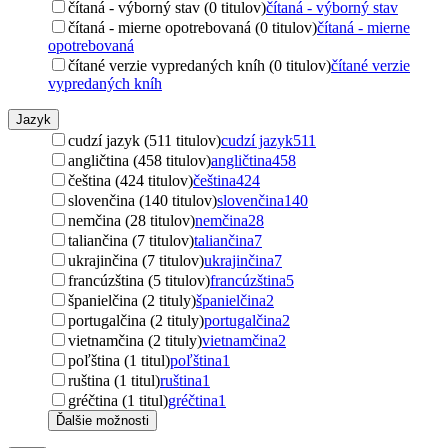
čítaná - výborný stav (0 titulov)
čítaná - výborný stav
čítaná - mierne opotrebovaná (0 titulov)
čítaná - mierne
opotrebovaná
čítané verzie vypredaných kníh (0 titulov)
čítané verzie
vypredaných kníh
Jazyk
cudzí jazyk (511 titulov)
cudzí jazyk
511
angličtina (458 titulov)
angličtina
458
čeština (424 titulov)
čeština
424
slovenčina (140 titulov)
slovenčina
140
nemčina (28 titulov)
nemčina
28
taliančina (7 titulov)
taliančina
7
ukrajinčina (7 titulov)
ukrajinčina
7
francúzština (5 titulov)
francúzština
5
španielčina (2 tituly)
španielčina
2
portugalčina (2 tituly)
portugalčina
2
vietnamčina (2 tituly)
vietnamčina
2
poľština (1 titul)
poľština
1
ruština (1 titul)
ruština
1
gréčtina (1 titul)
gréčtina
1
Ďalšie možnosti