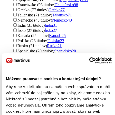
Francúzsko (98 titulov)
Francúzsko
98
Grécko (77 titulov)
Grécko
77
Taliansko (71 titulov)
Taliansko
71
Nemecko (43 titulov)
Nemecko
43
India (31 titulov)
India
31
Írsko (27 titulov)
Írsko
27
Kanada (25 titulov)
Kanada
25
Poľsko (23 titulov)
Poľsko
23
Rusko (21 titulov)
Rusko
21
Španielsko (20 titulov)
Španielsko
20
Ukrajina (19 titulov)
Ukrajina
19
severský (16 titulov)
severský
16
Rakúsko (15 titulov)
Rakúsko
15
Portugalsko (15 titulov)
Portugalsko
15
Čína (14 titulov)
Čína
14
Môžeme pracovať s cookies a kontaktnými údajmi?
Austrália (11 titulov)
Austrália
11
Aby sme vedeli, ako sa na našom webe správate, a mohli
Kolumbia (10 titulov)
Kolumbia
10
Japonsko (10 titulov)
Japonsko
10
vám zobraziť tie najlepšie tipy na knihy, zbierame cookies.
Maďarsko (8 titulov)
Maďarsko
8
Niektoré sú naozaj potrebné a bez nich by naša stránka
Fínsko (7 titulov)
Fínsko
7
vôbec nefungovala. Okrem toho používame analytické
Švédsko (5 titulov)
Švédsko
5
cookies, ktoré nám umožňujú zisťovať, ako náš web
Chorvátsko (5 titulov)
Chorvátsko
5