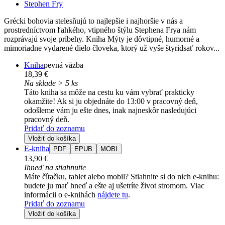
Stephen Fry
Grécki bohovia stelesňujú to najlepšie i najhoršie v nás a
prostredníctvom ľahkého, vtipného štýlu Stephena Frya nám
rozprávajú svoje príbehy. Kniha Mýty je dôvtipné, humorné a
mimoriadne vydarené dielo človeka, ktorý už vyše štyridsať rokov...
Kniha
pevná väzba
18,39 €
Na sklade > 5 ks
Táto kniha sa môže na cestu ku vám vybrať prakticky
okamžite! Ak si ju objednáte do 13:00 v pracovný deň,
odošleme vám ju ešte dnes, inak najneskôr nasledujúci
pracovný deň.
Pridať do zoznamu
Vložiť do košíka
E-kniha
PDF
EPUB
MOBI
13,90 €
Ihneď na stiahnutie
Máte čítačku, tablet alebo mobil? Stiahnite si do nich e-knihu:
budete ju mať hneď a ešte aj ušetríte život stromom. Viac
informácii o e-knihách
nájdete tu
.
Pridať do zoznamu
Vložiť do košíka