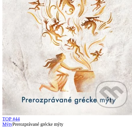
TOP #44
Mýty
Prerozprávané grécke mýty