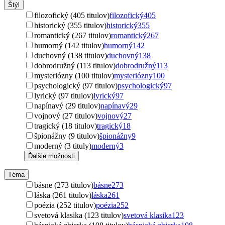
Štýl
filozofický (405 titulov)
filozofický
405
historický (355 titulov)
historický
355
romantický (267 titulov)
romantický
267
humorný (142 titulov)
humorný
142
duchovný (138 titulov)
duchovný
138
dobrodružný (113 titulov)
dobrodružný
113
mysteriózny (100 titulov)
mysteriózny
100
psychologický (97 titulov)
psychologický
97
lyrický (97 titulov)
lyrický
97
napínavý (29 titulov)
napínavý
29
vojnový (27 titulov)
vojnový
27
tragický (18 titulov)
tragický
18
špionážny (9 titulov)
špionážny
9
moderný (3 tituly)
moderný
3
Ďalšie možnosti
Téma
básne (273 titulov)
básne
273
láska (261 titulov)
láska
261
poézia (252 titulov)
poézia
252
svetová klasika (123 titulov)
svetová klasika
123