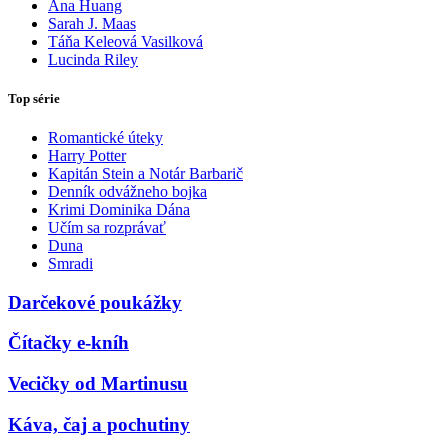
Ana Huang
Sarah J. Maas
Táňa Keleová Vasilková
Lucinda Riley
Top série
Romantické úteky
Harry Potter
Kapitán Stein a Notár Barbarič
Denník odvážneho bojka
Krimi Dominika Dána
Učím sa rozprávať
Duna
Smradi
Darčekové poukážky
Čítačky e-kníh
Vecičky od Martinusu
Káva, čaj a pochutiny