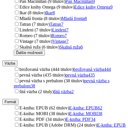
Pan Macmillan (9 titulov)
Pan Macmillan
9
Edice knihy Omega (9 titulov)
Edice knihy Omega
9
Ikar (8 titulov)
Ikar
8
Mladá fronta (8 titulov)
Mladá fronta
8
Tatran (7 titulov)
Tatran
7
Lindeni (7 titulov)
Lindeni
7
Romeo (7 titulov)
Romeo
7
Vintage (7 titulov)
Vintage
7
Skalná ruža (6 titulov)
Skalná ruža
6
Ďalšie možnosti
Väzba
brožovaná väzba (444 titulov)
brožovaná väzba
444
pevná väzba (435 titulov)
pevná väzba
435
pevná väzba s prebalom (38 titulov)
pevná väzba s
prebalom
38
šitá väzba (2 tituly)
šitá väzba
2
Formát
E-kniha: EPUB (62 titulov)
E-kniha: EPUB
62
E-kniha: MOBI (38 titulov)
E-kniha: MOBI
38
E-kniha: PDF (34 titulov)
E-kniha: PDF
34
E-kniha: EPUB (Adobe DRM) (24 titulov)
E-kniha: EPUB