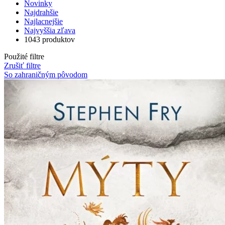
Novinky
Najdrahšie
Najlacnejšie
Najvyššia zľava
1043 produktov
Použité filtre
Zrušiť filtre
So zahraničným pôvodom