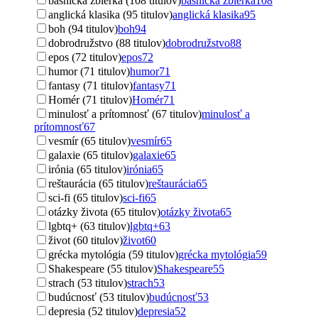
básnická zbierka (108 titulov)
básnická zbierka
108
anglická klasika (95 titulov)
anglická klasika
95
boh (94 titulov)
boh
94
dobrodružstvo (88 titulov)
dobrodružstvo
88
epos (72 titulov)
epos
72
humor (71 titulov)
humor
71
fantasy (71 titulov)
fantasy
71
Homér (71 titulov)
Homér
71
minulosť a prítomnosť (67 titulov)
minulosť a
prítomnosť
67
vesmír (65 titulov)
vesmír
65
galaxie (65 titulov)
galaxie
65
irónia (65 titulov)
irónia
65
reštaurácia (65 titulov)
reštaurácia
65
sci-fi (65 titulov)
sci-fi
65
otázky života (65 titulov)
otázky života
65
lgbtq+ (63 titulov)
lgbtq+
63
život (60 titulov)
život
60
grécka mytológia (59 titulov)
grécka mytológia
59
Shakespeare (55 titulov)
Shakespeare
55
strach (53 titulov)
strach
53
budúcnosť (53 titulov)
budúcnosť
53
depresia (52 titulov)
depresia
52