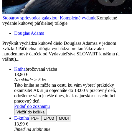
Stopárov sprievodca galaxiou: Kompletné vydanie
Kompletné
vydanie kultovej päťdielnej trilógie
Douglas Adams
Prvýkrát vychádza kultové dielo Douglasa Adamsa v jednom
zväzku! Päťdielna trilógia vychádza pre fanúšikov ako
narodeninový darček od Vydavateľstva SLOVART k nášmu (a
vášmu)...
Kniha
brožovaná väzba
18,80 €
Na sklade > 5 ks
Táto kniha sa môže na cestu ku vám vybrať prakticky
okamžite! Ak si ju objednáte do 13:00 v pracovný deň,
odošleme vám ju ešte dnes, inak najneskôr nasledujúci
pracovný deň.
Pridať do zoznamu
Vložiť do košíka
E-kniha
PDF
EPUB
MOBI
13,99 €
Ihneď na stiahnutie