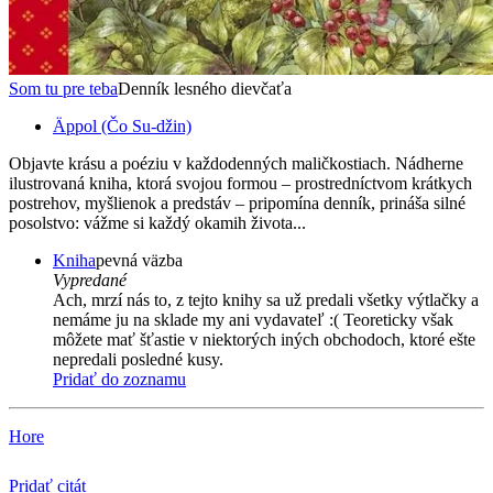
Som tu pre teba
Denník lesného dievčaťa
Äppol (Čo Su-džin)
Objavte krásu a poéziu v každodenných maličkostiach. Nádherne
ilustrovaná kniha, ktorá svojou formou – prostredníctvom krátkych
postrehov, myšlienok a predstáv – pripomína denník, prináša silné
posolstvo: vážme si každý okamih života...
Kniha
pevná väzba
Vypredané
Ach, mrzí nás to, z tejto knihy sa už predali všetky výtlačky a
nemáme ju na sklade my ani vydavateľ :( Teoreticky však
môžete mať šťastie v niektorých iných obchodoch, ktoré ešte
nepredali posledné kusy.
Pridať do zoznamu
Hore
Pridať citát