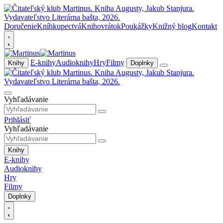
Doručenie
Kníhkupectvá
Knihovrátok
Poukážky
Knižný blog
Kontakt
E-knihy
Audioknihy
Hry
Filmy
Knihy
Doplnky
Vyhľadávanie
Prihlásiť
Vyhľadávanie
Knihy
E-knihy
Audioknihy
Hry
Filmy
Doplnky