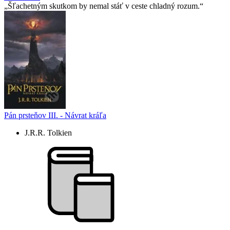
Šľachetným skutkom by nemal stáť v ceste chladný rozum.
Pán prsteňov III. - Návrat kráľa
J.R.R. Tolkien