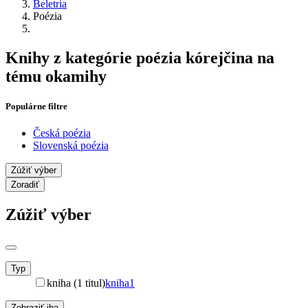
Beletria
Poézia
Knihy z kategórie poézia kórejčina na
tému okamihy
Populárne filtre
Česká poézia
Slovenská poézia
Zúžiť výber
Zoradiť
Zúžiť výber
Typ
kniha (1 titul)
kniha
1
Zobraziť iba