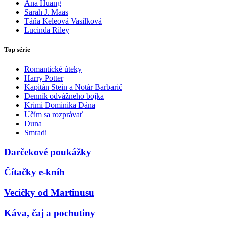
Ana Huang
Sarah J. Maas
Táňa Keleová Vasilková
Lucinda Riley
Top série
Romantické úteky
Harry Potter
Kapitán Stein a Notár Barbarič
Denník odvážneho bojka
Krimi Dominika Dána
Učím sa rozprávať
Duna
Smradi
Darčekové poukážky
Čítačky e-kníh
Vecičky od Martinusu
Káva, čaj a pochutiny