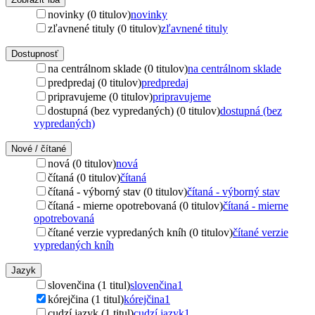
novinky (0 titulov)
novinky
zľavnené tituly (0 titulov)
zľavnené tituly
Dostupnosť
na centrálnom sklade (0 titulov)
na centrálnom sklade
predpredaj (0 titulov)
predpredaj
pripravujeme (0 titulov)
pripravujeme
dostupná (bez vypredaných) (0 titulov)
dostupná (bez
vypredaných)
Nové / čítané
nová (0 titulov)
nová
čítaná (0 titulov)
čítaná
čítaná - výborný stav (0 titulov)
čítaná - výborný stav
čítaná - mierne opotrebovaná (0 titulov)
čítaná - mierne
opotrebovaná
čítané verzie vypredaných kníh (0 titulov)
čítané verzie
vypredaných kníh
Jazyk
slovenčina (1 titul)
slovenčina
1
kórejčina (1 titul)
kórejčina
1
cudzí jazyk (1 titul)
cudzí jazyk
1