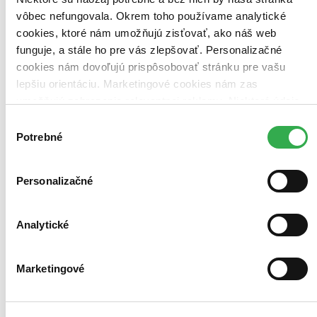
Zúžiť výber
vôbec nefungovala. Okrem toho používame analytické
Zoradiť
cookies, ktoré nám umožňujú zisťovať, ako náš web
funguje, a stále ho pre vás zlepšovať. Personalizačné
cookies nám dovoľujú prispôsobovať stránku pre vašu
lepšiu orientáciu. Marketingové cookies nám zas
umožňujú zobrazenie relevantnej reklamy. Niektoré údaje
Bestsellery
Top hodnotené
zdieľame aj s tretími stranami. Veľmi by nám pomohlo,
Výber
Novinky
keby sme mohli používať všetky tieto cookies. Ďakujeme!
Potrebné
súhlasu
Najdrahšie
Najlacnejšie
Najvyššia zľava
Personalizačné
Použité filtre
Zrušiť filtre
Analytické
Kórejčina
Na tému okamihy
Marketingové