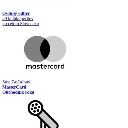
Osobný odber
20 kníhkupectiev
po celom Slovensku
Sme 7-násobný
MasterCard
Obchodník roka