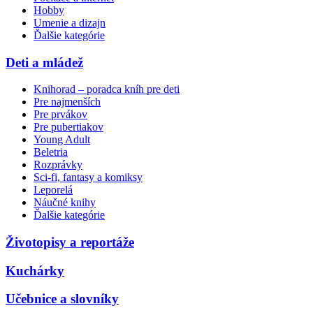
Hobby
Umenie a dizajn
Ďalšie kategórie
Deti a mládež
Knihorad – poradca kníh pre deti
Pre najmenších
Pre prvákov
Pre pubertiakov
Young Adult
Beletria
Rozprávky
Sci-fi, fantasy a komiksy
Leporelá
Náučné knihy
Ďalšie kategórie
Životopisy a reportáže
Kuchárky
Učebnice a slovníky