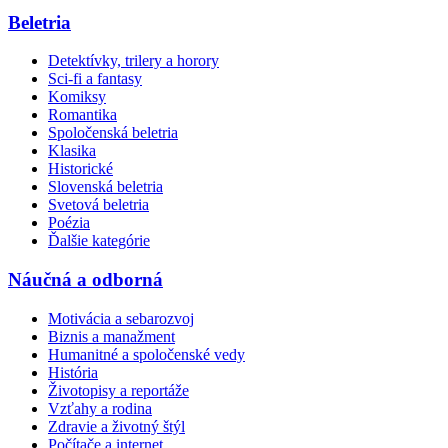
Beletria
Detektívky, trilery a horory
Sci-fi a fantasy
Komiksy
Romantika
Spoločenská beletria
Klasika
Historické
Slovenská beletria
Svetová beletria
Poézia
Ďalšie kategórie
Náučná a odborná
Motivácia a sebarozvoj
Biznis a manažment
Humanitné a spoločenské vedy
História
Životopisy a reportáže
Vzťahy a rodina
Zdravie a životný štýl
Počítače a internet