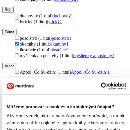
Štýl
duchovný (1 titul)
duchovný
1
lyrický (1 titul)
lyrický
1
Téma
posolstvo (1 titul)
posolstvo
1
okamihy (1 titul)
okamihy
1
ilustrácie (1 titul)
ilustrácie
1
myšlienky a postrehy (1 titul)
myšlienky a postrehy
1
Autor
Äppol (Čo Su-džin) (1 titul)
Äppol (Čo Su-džin)
1
Vydavateľstvo
Ikar (1 titul)
Ikar
1
Väzba
pevná väzba (1 titul)
pevná väzba
1
Môžeme pracovať s cookies a kontaktnými údajmi?
Aby sme vedeli, ako sa na našom webe správate, a mohli
Zvláštna vlastnosť
Krajina čitateľov (1 titul)
Krajina čitateľov
1
vám zobraziť tie najlepšie tipy na knihy, zbierame cookies.
Niektoré sú naozaj potrebné a bez nich by naša stránka