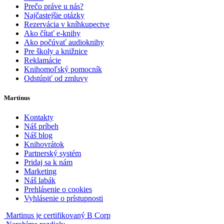
Prečo práve u nás?
Najčastejšie otázky
Rezervácia v kníhkupectve
Ako čítať e-knihy
Ako počúvať audioknihy
Pre školy a knižnice
Reklamácie
Knihomoľský pomocník
Odstúpiť od zmluvy
Martinus
Kontakty
Náš príbeh
Náš blog
Knihovrátok
Partnerský systém
Pridaj sa k nám
Marketing
Náš labák
Prehlásenie o cookies
Vyhlásenie o prístupnosti
Martinus je certifikovaný B Corp