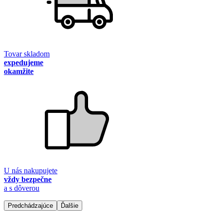
Tovar skladom
expedujeme
okamžite
U nás nakupujete
vždy bezpečne
a s dôverou
Predchádzajúce
Ďalšie