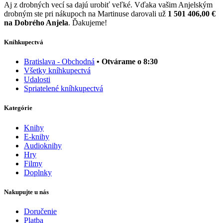
Aj z drobných vecí sa dajú urobiť veľké. Vďaka vašim Anjelským
drobným ste pri nákupoch na Martinuse darovali už
1 501 406,00 €
na Dobrého Anjela
. Ďakujeme!
Kníhkupectvá
Bratislava - Obchodná
• Otvárame o 8:30
Všetky kníhkupectvá
Udalosti
Spriatelené kníhkupectvá
Kategórie
Knihy
E-knihy
Audioknihy
Hry
Filmy
Doplnky
Nakupujte u nás
Doručenie
Platba