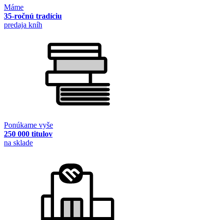
Máme
35-ročnú tradíciu
predaja kníh
Ponúkame vyše
250 000 titulov
na sklade