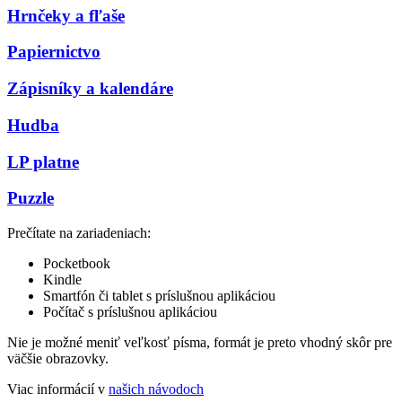
Hrnčeky a fľaše
Papiernictvo
Zápisníky a kalendáre
Hudba
LP platne
Puzzle
Prečítate na zariadeniach:
Pocketbook
Kindle
Smartfón či tablet s príslušnou aplikáciou
Počítač s príslušnou aplikáciou
Nie je možné meniť veľkosť písma, formát je preto vhodný skôr pre
väčšie obrazovky.
Viac informácií v
našich návodoch