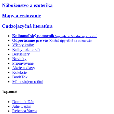
Náboženstvo a ezoterika
Mapy a cestovanie
Cudzojazyčná literatúra
Knihomoľský pomocník
Spýtajte sa Sherlocka, čo čítať
Odporúčame pre vás
Knižné tipy ušité na mieru vám
Všetky knihy
Knihy roka 2025
Bestsellery
Novinky
Pripravované
Akcie a zľavy
Kolekcie
BookTok
Mám záujem o titul
Top autori
Dominik Dán
Julie Caplin
Rebecca Yarros