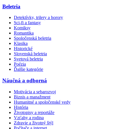
Beletria
Detektívky, trilery a horory
Sci-fi a fantasy
Komiksy
Romantika
Spoločenská beletria
Klasika
Historické
Slovenská beletria
Svetová beletria
Poézia
Ďalšie kategórie
Náučná a odborná
Motivácia a sebarozvoj
Biznis a manažment
Humanitné a spoločenské vedy
História
Životopisy a reportáže
Vzťahy a rodina
Zdravie a životný štýl
Počítače a internet