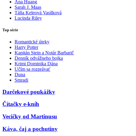
Ana Huang
Sarah J. Maas
Táňa Keleová Vasilková
Lucinda Riley
Top série
Romantické úteky
Harry Potter
Kapitán Stein a Notár Barbarič
Denník odvážneho bojka
Krimi Dominika Dána
Učím sa rozprávať
Duna
Smradi
Darčekové poukážky
Čítačky e-kníh
Vecičky od Martinusu
Káva, čaj a pochutiny