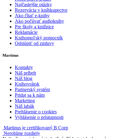
Najčastejšie otázky
Rezervácia v kníhkupectve
Ako čítať e-knihy
Ako počúvať audioknihy
Pre školy a knižnice
Reklamácie
Knihomoľský pomocník
Odstúpiť od zmluvy
Martinus
Kontakty
Náš príbeh
Náš blog
Knihovrátok
Partnerský systém
Pridaj sa k nám
Marketing
Náš labák
Prehlásenie o cookies
Vyhlásenie o prístupnosti
Martinus je certifikovaný B Corp
Nerobíme rozdiely