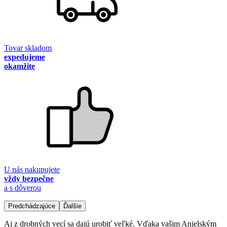
Tovar skladom
expedujeme
okamžite
U nás nakupujete
vždy bezpečne
a s dôverou
Predchádzajúce
Ďalšie
Aj z drobných vecí sa dajú urobiť veľké. Vďaka vašim Anjelským