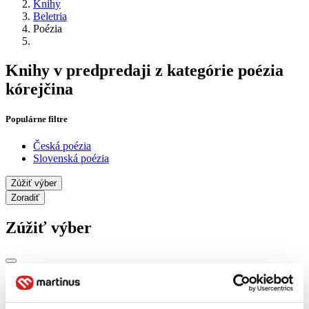
Knihy
Beletria
Poézia
Knihy v predpredaji z kategórie poézia
kórejčina
Populárne filtre
Česká poézia
Slovenská poézia
Zúžiť výber
Zoradiť
Zúžiť výber
Zobraziť iba
novinky (0 titulov)
novinky