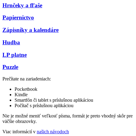
Hrnčeky a fľaše
Papiernictvo
Zápisníky a kalendáre
Hudba
LP platne
Puzzle
Prečítate na zariadeniach:
Pocketbook
Kindle
Smartfón či tablet s príslušnou aplikáciou
Počítač s príslušnou aplikáciou
Nie je možné meniť veľkosť písma, formát je preto vhodný skôr pre
väčšie obrazovky.
Viac informácií v
našich návodoch