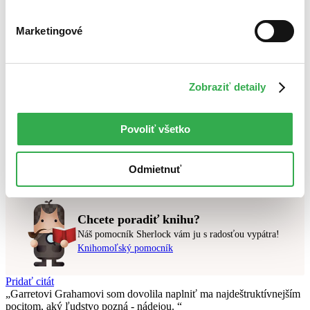
Bestsellery
Marketingové
Top hodnotené
Novinky
Najdrahšie
Najlacnejšie
Najvyššia zľava
Zobraziť detaily
Použité filtre
Povoliť všetko
Zrušiť filtre
Kórejčina
v predpredaji
Nebol nájdený
žiadny titul
vyhovujúci zadaným podmienkam.
Odmietnuť
Skúste prosím zmeniť vyhľadávaný výraz.
Chcete poradiť knihu?
Náš pomocník Sherlock vám ju s radosťou vypátra!
Knihomoľský pomocník
Pridať citát
Garretovi Grahamovi som dovolila naplniť ma najdeštruktívnejším
pocitom, aký ľudstvo pozná - nádejou.