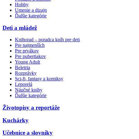
Hobby
Umenie a dizajn
Ďalšie kategórie
Deti a mládež
Knihorad – poradca kníh pre deti
Pre najmenších
Pre prvákov
Pre pubertiakov
Young Adult
Beletria
Rozprávky
Sci-fi, fantasy a komiksy
Leporelá
Náučné knihy
Ďalšie kategórie
Životopisy a reportáže
Kuchárky
Učebnice a slovníky