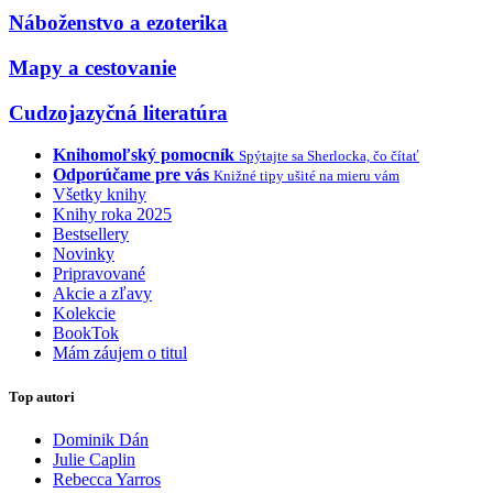
Náboženstvo a ezoterika
Mapy a cestovanie
Cudzojazyčná literatúra
Knihomoľský pomocník
Spýtajte sa Sherlocka, čo čítať
Odporúčame pre vás
Knižné tipy ušité na mieru vám
Všetky knihy
Knihy roka 2025
Bestsellery
Novinky
Pripravované
Akcie a zľavy
Kolekcie
BookTok
Mám záujem o titul
Top autori
Dominik Dán
Julie Caplin
Rebecca Yarros