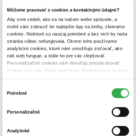
zľavnené tituly (0 titulov)
zľavnené tituly
Môžeme pracovať s cookies a kontaktnými údajmi?
Dostupnosť
na centrálnom sklade (0 titulov)
na centrálnom sklade
Aby sme vedeli, ako sa na našom webe správate, a
predpredaj (0 titulov)
predpredaj
mohli vám zobraziť tie najlepšie tipy na knihy, zbierame
pripravujeme (0 titulov)
pripravujeme
cookies. Niektoré sú naozaj potrebné a bez nich by naša
dostupná (bez vypredaných) (0 titulov)
dostupná (bez
stránka vôbec nefungovala. Okrem toho používame
vypredaných)
analytické cookies, ktoré nám umožňujú zisťovať, ako
Nové / čítané
náš web funguje, a stále ho pre vás zlepšovať.
nová (0 titulov)
nová
Personalizačné cookies nám dovoľujú prispôsobovať
čítaná (0 titulov)
čítaná
stránku pre vašu lepšiu orientáciu. Marketingové cookies
čítaná - výborný stav (0 titulov)
čítaná - výborný stav
čítaná - mierne opotrebovaná (0 titulov)
čítaná - mierne
nám zas umožňujú zobrazenie relevantnej reklamy.
opotrebovaná
Niektoré údaje zdieľame aj s tretími stranami. Veľmi by
Výber
čítané verzie vypredaných kníh (0 titulov)
čítané verzie
nám pomohlo, keby sme mohli používať všetky tieto
Potrebné
vypredaných kníh
súhlasu
cookies. Ďakujeme!
Zúžiť výber
Personalizačné
Zoradiť
Analytické