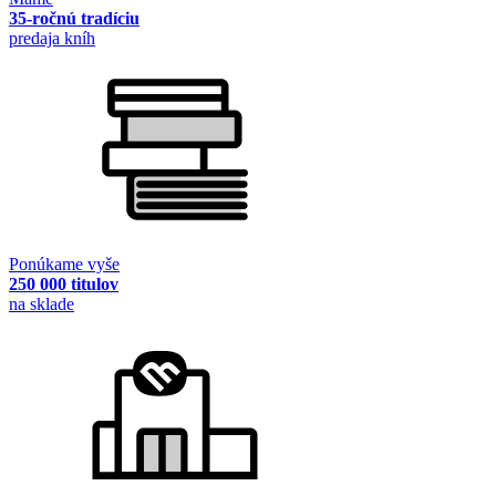
35-ročnú tradíciu
predaja kníh
Ponúkame vyše
250 000 titulov
na sklade