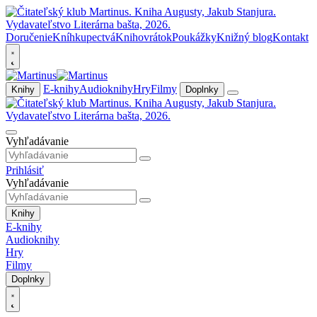
Doručenie
Kníhkupectvá
Knihovrátok
Poukážky
Knižný blog
Kontakt
E-knihy
Audioknihy
Hry
Filmy
Knihy
Doplnky
Vyhľadávanie
Prihlásiť
Vyhľadávanie
Knihy
E-knihy
Audioknihy
Hry
Filmy
Doplnky