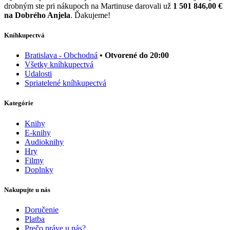
drobným ste pri nákupoch na Martinuse darovali už
1 501 846,00 €
na Dobrého Anjela
. Ďakujeme!
Kníhkupectvá
Bratislava - Obchodná
• Otvorené do 20:00
Všetky kníhkupectvá
Udalosti
Spriatelené kníhkupectvá
Kategórie
Knihy
E-knihy
Audioknihy
Hry
Filmy
Doplnky
Nakupujte u nás
Doručenie
Platba
Prečo práve u nás?