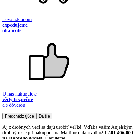
Tovar skladom
expedujeme
okamžite
U nás nakupujete
vždy bezpečne
a s dôverou
Predchádzajúce
Ďalšie
Aj z drobných vecí sa dajú urobiť veľké. Vďaka vašim Anjelským
drobným ste pri nákupoch na Martinuse darovali už
1 501 406,00 €
na Dobrého Anjela
. Ďakujeme!