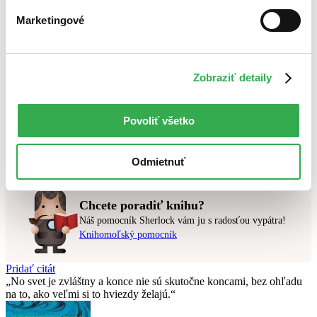
Bestsellery
Top hodnotené
Marketingové
Novinky
Najdrahšie
Najlacnejšie
Najvyššia zľava
Zobraziť detaily
Použité filtre
Zrušiť filtre
Povoliť všetko
Kórejčina
dostupné
Nebol nájdený
žiadny titul
vyhovujúci zadaným podmienkam.
Skúste prosím zmeniť vyhľadávaný výraz.
Odmietnuť
Chcete poradiť knihu?
Náš pomocník Sherlock vám ju s radosťou vypátra!
Knihomoľský pomocník
Pridať citát
No svet je zvláštny a konce nie sú skutočne koncami, bez ohľadu
na to, ako veľmi si to hviezdy želajú.