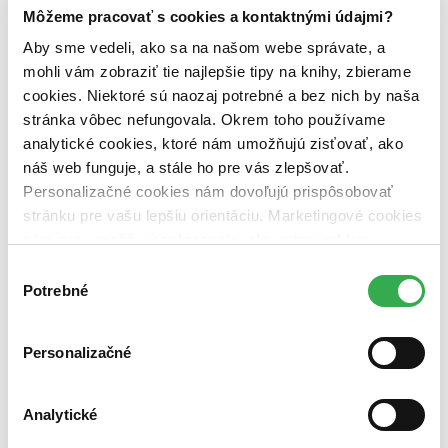
Dostupnosť
Môžeme pracovať s cookies a kontaktnými údajmi?
na centrálnom sklade (0 titulov)
na centrálnom sklade
Aby sme vedeli, ako sa na našom webe správate, a
predpredaj (0 titulov)
predpredaj
mohli vám zobraziť tie najlepšie tipy na knihy, zbierame
pripravujeme (0 titulov)
pripravujeme
dostupná (bez vypredaných) (0 titulov)
dostupná (bez
cookies. Niektoré sú naozaj potrebné a bez nich by naša
vypredaných)
stránka vôbec nefungovala. Okrem toho používame
analytické cookies, ktoré nám umožňujú zisťovať, ako
Nové / čítané
nová (0 titulov)
nová
náš web funguje, a stále ho pre vás zlepšovať.
čítaná (0 titulov)
čítaná
Personalizačné cookies nám dovoľujú prispôsobovať
čítaná - výborný stav (0 titulov)
čítaná - výborný stav
stránku pre vašu lepšiu orientáciu. Marketingové cookies
čítaná - mierne opotrebovaná (0 titulov)
čítaná - mierne
nám zas umožňujú zobrazenie relevantnej reklamy.
opotrebovaná
Niektoré údaje zdieľame aj s tretími stranami. Veľmi by
čítané verzie vypredaných kníh (0 titulov)
čítané verzie
Výber
vypredaných kníh
nám pomohlo, keby sme mohli používať všetky tieto
Potrebné
súhlasu
cookies. Ďakujeme!
Zúžiť výber
Personalizačné
Zoradiť
Analytické