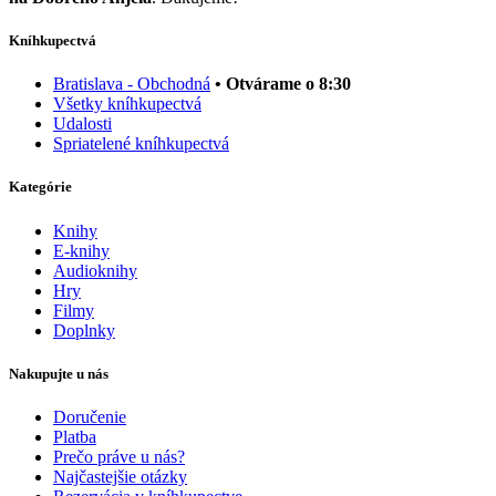
Kníhkupectvá
Bratislava - Obchodná
• Otvárame o 8:30
Všetky kníhkupectvá
Udalosti
Spriatelené kníhkupectvá
Kategórie
Knihy
E-knihy
Audioknihy
Hry
Filmy
Doplnky
Nakupujte u nás
Doručenie
Platba
Prečo práve u nás?
Najčastejšie otázky