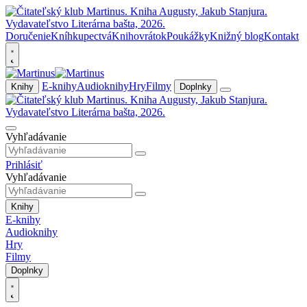
Doručenie
Kníhkupectvá
Knihovrátok
Poukážky
Knižný blog
Kontakt
E-knihy
Audioknihy
Hry
Filmy
Knihy
Doplnky
Vyhľadávanie
Prihlásiť
Vyhľadávanie
Knihy
E-knihy
Audioknihy
Hry
Filmy
Doplnky