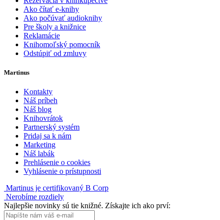
Rezervácia v kníhkupectve
Ako čítať e-knihy
Ako počúvať audioknihy
Pre školy a knižnice
Reklamácie
Knihomoľský pomocník
Odstúpiť od zmluvy
Martinus
Kontakty
Náš príbeh
Náš blog
Knihovrátok
Partnerský systém
Pridaj sa k nám
Marketing
Náš labák
Prehlásenie o cookies
Vyhlásenie o prístupnosti
Martinus je certifikovaný B Corp
Nerobíme rozdiely
Najlepšie novinky sú tie knižné. Získajte ich ako prví: