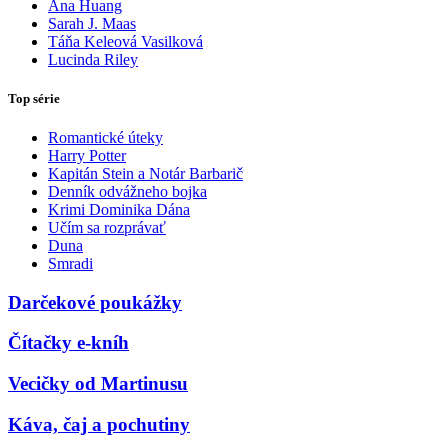
Ana Huang
Sarah J. Maas
Táňa Keleová Vasilková
Lucinda Riley
Top série
Romantické úteky
Harry Potter
Kapitán Stein a Notár Barbarič
Denník odvážneho bojka
Krimi Dominika Dána
Učím sa rozprávať
Duna
Smradi
Darčekové poukážky
Čítačky e-kníh
Vecičky od Martinusu
Káva, čaj a pochutiny