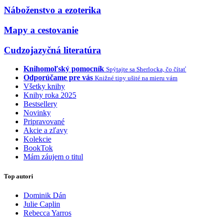
Náboženstvo a ezoterika
Mapy a cestovanie
Cudzojazyčná literatúra
Knihomoľský pomocník
Spýtajte sa Sherlocka, čo čítať
Odporúčame pre vás
Knižné tipy ušité na mieru vám
Všetky knihy
Knihy roka 2025
Bestsellery
Novinky
Pripravované
Akcie a zľavy
Kolekcie
BookTok
Mám záujem o titul
Top autori
Dominik Dán
Julie Caplin
Rebecca Yarros