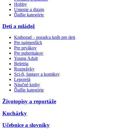
Hobby
Umenie a dizajn
Ďalšie kategórie
Deti a mládež
Knihorad – poradca kníh pre deti
Pre najmenších
Pre prvákov
Pre pubertiakov
Young Adult
Beletria
Rozprávky
Sci-fi, fantasy a komiksy
Leporelá
Náučné knihy
Ďalšie kategórie
Životopisy a reportáže
Kuchárky
Učebnice a slovníky