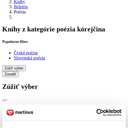
Knihy
Beletria
Poézia
Knihy z kategórie poézia kórejčina
Populárne filtre
Česká poézia
Slovenská poézia
Zúžiť výber
Zoradiť
Zúžiť výber
Zobraziť iba
novinky (0 titulov)
novinky
zľavnené tituly (0 titulov)
zľavnené tituly