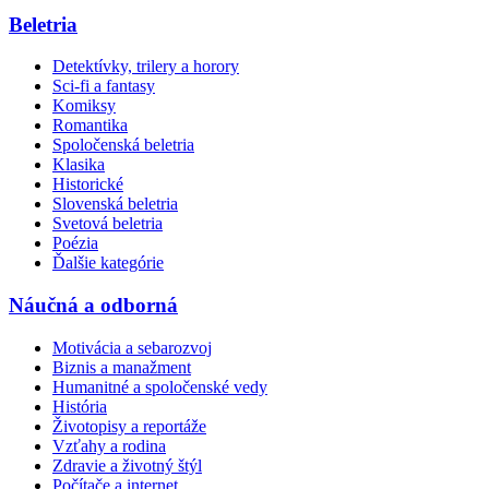
Beletria
Detektívky, trilery a horory
Sci-fi a fantasy
Komiksy
Romantika
Spoločenská beletria
Klasika
Historické
Slovenská beletria
Svetová beletria
Poézia
Ďalšie kategórie
Náučná a odborná
Motivácia a sebarozvoj
Biznis a manažment
Humanitné a spoločenské vedy
História
Životopisy a reportáže
Vzťahy a rodina
Zdravie a životný štýl
Počítače a internet