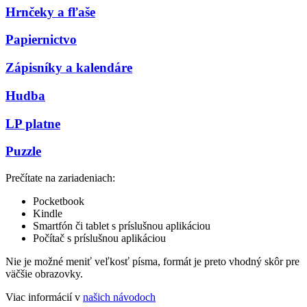
Hrnčeky a fľaše
Papiernictvo
Zápisníky a kalendáre
Hudba
LP platne
Puzzle
Prečítate na zariadeniach:
Pocketbook
Kindle
Smartfón či tablet s príslušnou aplikáciou
Počítač s príslušnou aplikáciou
Nie je možné meniť veľkosť písma, formát je preto vhodný skôr pre
väčšie obrazovky.
Viac informácií v
našich návodoch