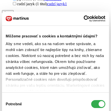
cudzí jazyk (1 titul)
cudzí jazyk
1
Autor
Misako Krouská Kanayama (1 titul)
Misako Krouská
Kanayama
1
Vydavateľstvo
Môžeme pracovať s cookies a kontaktnými údajmi?
Chronos (1 titul)
Chronos
1
Aby sme vedeli, ako sa na našom webe správate, a
Väzba
mohli vám zobraziť tie najlepšie tipy na knihy, zbierame
brožovaná väzba (1 titul)
brožovaná väzba
1
cookies. Niektoré sú naozaj potrebné a bez nich by naša
Zúžiť výber
stránka vôbec nefungovala. Okrem toho používame
analytické cookies, ktoré nám umožňujú zisťovať, ako
Zoradiť
náš web funguje, a stále ho pre vás zlepšovať.
Personalizačné cookies nám dovoľujú prispôsobovať
stránku pre vašu lepšiu orientáciu. Marketingové cookies
nám zas umožňujú zobrazenie relevantnej reklamy.
Bestsellery
Niektoré údaje zdieľame aj s tretími stranami. Veľmi by
Top hodnotené
Výber
Novinky
nám pomohlo, keby sme mohli používať všetky tieto
Potrebné
súhlasu
Najdrahšie
cookies. Ďakujeme!