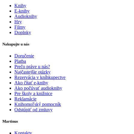
Knihy
E-knihy
Audioknihy
Hry
Filmy
Doplnky
Nakupujte u nás
Doručenie
Platba
Prečo práve u nás?
Najčastejšie otázky
Rezervácia v kníhkupectve
Ako čítať e-knihy
Ako počúvať audioknihy
Pre školy a knižnice
Reklamácie
Knihomoľský pomocník
Odstúpiť od zmluvy
Martinus
Kontakty