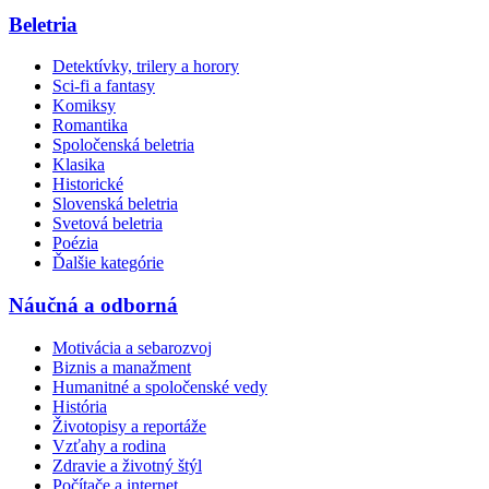
Beletria
Detektívky, trilery a horory
Sci-fi a fantasy
Komiksy
Romantika
Spoločenská beletria
Klasika
Historické
Slovenská beletria
Svetová beletria
Poézia
Ďalšie kategórie
Náučná a odborná
Motivácia a sebarozvoj
Biznis a manažment
Humanitné a spoločenské vedy
História
Životopisy a reportáže
Vzťahy a rodina
Zdravie a životný štýl
Počítače a internet