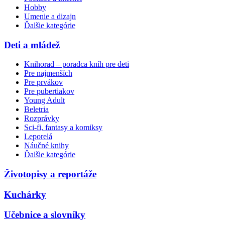
Hobby
Umenie a dizajn
Ďalšie kategórie
Deti a mládež
Knihorad – poradca kníh pre deti
Pre najmenších
Pre prvákov
Pre pubertiakov
Young Adult
Beletria
Rozprávky
Sci-fi, fantasy a komiksy
Leporelá
Náučné knihy
Ďalšie kategórie
Životopisy a reportáže
Kuchárky
Učebnice a slovníky