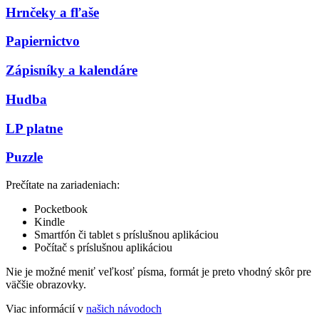
Hrnčeky a fľaše
Papiernictvo
Zápisníky a kalendáre
Hudba
LP platne
Puzzle
Prečítate na zariadeniach:
Pocketbook
Kindle
Smartfón či tablet s príslušnou aplikáciou
Počítač s príslušnou aplikáciou
Nie je možné meniť veľkosť písma, formát je preto vhodný skôr pre
väčšie obrazovky.
Viac informácií v
našich návodoch