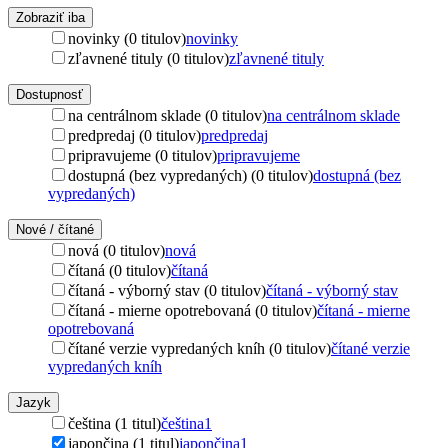
Zobraziť iba
novinky (0 titulov)
novinky
zľavnené tituly (0 titulov)
zľavnené tituly
Dostupnosť
na centrálnom sklade (0 titulov)
na centrálnom sklade
predpredaj (0 titulov)
predpredaj
pripravujeme (0 titulov)
pripravujeme
dostupná (bez vypredaných) (0 titulov)
dostupná (bez
vypredaných)
Nové / čítané
nová (0 titulov)
nová
čítaná (0 titulov)
čítaná
čítaná - výborný stav (0 titulov)
čítaná - výborný stav
čítaná - mierne opotrebovaná (0 titulov)
čítaná - mierne
opotrebovaná
čítané verzie vypredaných kníh (0 titulov)
čítané verzie
vypredaných kníh
Jazyk
čeština (1 titul)
čeština
1
japončina (1 titul)
japončina
1