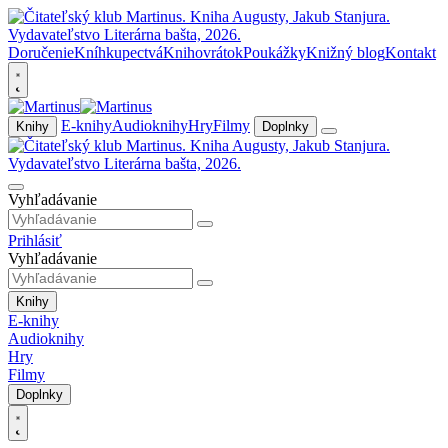
Doručenie
Kníhkupectvá
Knihovrátok
Poukážky
Knižný blog
Kontakt
E-knihy
Audioknihy
Hry
Filmy
Knihy
Doplnky
Vyhľadávanie
Prihlásiť
Vyhľadávanie
Knihy
E-knihy
Audioknihy
Hry
Filmy
Doplnky