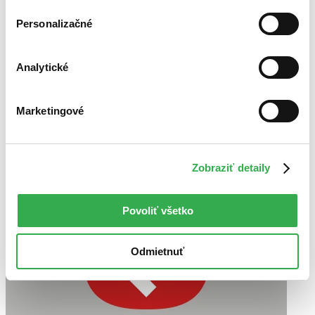
Najlacnejšie
Najvyššia zľava
Personalizačné
Použité filtre
Zrušiť filtre
Analytické
V japonskom jazyku
Marketingové
Zobraziť detaily
Povoliť všetko
Odmietnuť