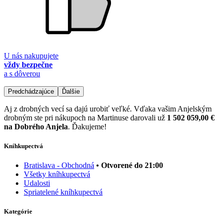
U nás nakupujete
vždy bezpečne
a s dôverou
Predchádzajúce
Ďalšie
Aj z drobných vecí sa dajú urobiť veľké. Vďaka vašim Anjelským
drobným ste pri nákupoch na Martinuse darovali už
1 502 059,00 €
na Dobrého Anjela
. Ďakujeme!
Kníhkupectvá
Bratislava - Obchodná
• Otvorené do 21:00
Všetky kníhkupectvá
Udalosti
Spriatelené kníhkupectvá
Kategórie