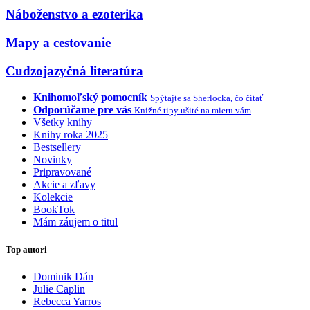
Náboženstvo a ezoterika
Mapy a cestovanie
Cudzojazyčná literatúra
Knihomoľský pomocník
Spýtajte sa Sherlocka, čo čítať
Odporúčame pre vás
Knižné tipy ušité na mieru vám
Všetky knihy
Knihy roka 2025
Bestsellery
Novinky
Pripravované
Akcie a zľavy
Kolekcie
BookTok
Mám záujem o titul
Top autori
Dominik Dán
Julie Caplin
Rebecca Yarros