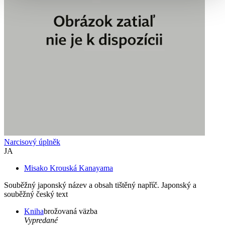
Narcisový úplněk
JA
Misako Krouská Kanayama
Souběžný japonský název a obsah tištěný napříč. Japonský a
souběžný český text
Kniha
brožovaná väzba
Vypredané