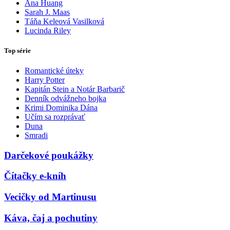
Ana Huang
Sarah J. Maas
Táňa Keleová Vasilková
Lucinda Riley
Top série
Romantické úteky
Harry Potter
Kapitán Stein a Notár Barbarič
Denník odvážneho bojka
Krimi Dominika Dána
Učím sa rozprávať
Duna
Smradi
Darčekové poukážky
Čítačky e-kníh
Vecičky od Martinusu
Káva, čaj a pochutiny