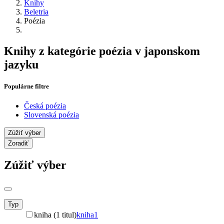
Knihy
Beletria
Poézia
Knihy z kategórie poézia v japonskom
jazyku
Populárne filtre
Česká poézia
Slovenská poézia
Zúžiť výber
Zoradiť
Zúžiť výber
Typ
kniha (1 titul)
kniha
1