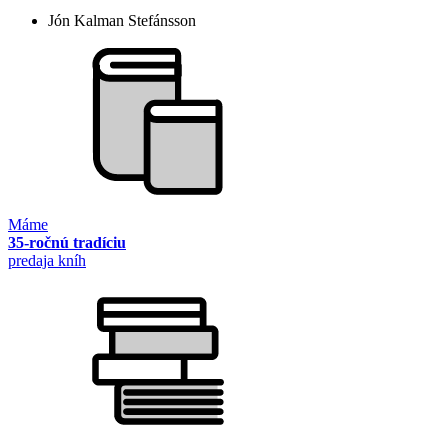
Jón Kalman Stefánsson
Máme
35-ročnú tradíciu
predaja kníh