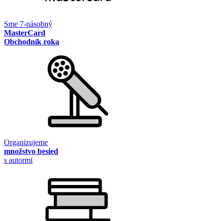
Sme 7-násobný
MasterCard
Obchodník roka
Organizujeme
množstvo besied
s autormi