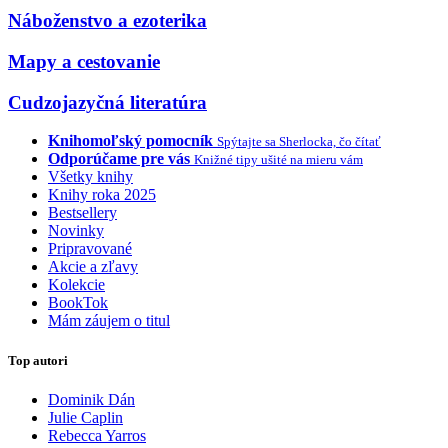
Náboženstvo a ezoterika
Mapy a cestovanie
Cudzojazyčná literatúra
Knihomoľský pomocník
Spýtajte sa Sherlocka, čo čítať
Odporúčame pre vás
Knižné tipy ušité na mieru vám
Všetky knihy
Knihy roka 2025
Bestsellery
Novinky
Pripravované
Akcie a zľavy
Kolekcie
BookTok
Mám záujem o titul
Top autori
Dominik Dán
Julie Caplin
Rebecca Yarros