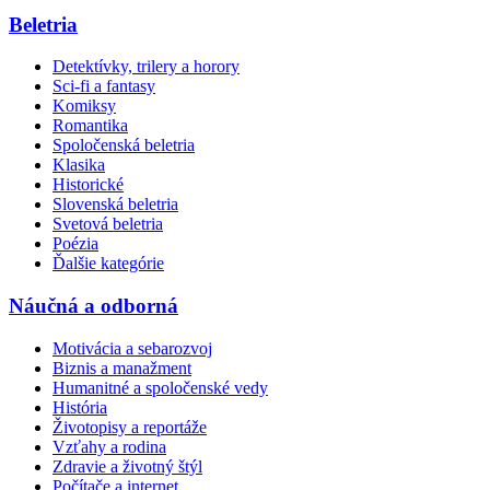
Beletria
Detektívky, trilery a horory
Sci-fi a fantasy
Komiksy
Romantika
Spoločenská beletria
Klasika
Historické
Slovenská beletria
Svetová beletria
Poézia
Ďalšie kategórie
Náučná a odborná
Motivácia a sebarozvoj
Biznis a manažment
Humanitné a spoločenské vedy
História
Životopisy a reportáže
Vzťahy a rodina
Zdravie a životný štýl
Počítače a internet