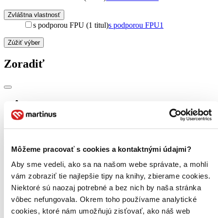
Zvláštna vlastnosť
s podporou FPU (1 titul)
s podporou FPU
1
Zúžiť výber
Zoradiť
Bestsellery
Top hodnotené
Novinky
Najdrahšie
Najlacnejšie
Môžeme pracovať s cookies a kontaktnými údajmi?
Najvyššia zľava
Aby sme vedeli, ako sa na našom webe správate, a mohli
vám zobraziť tie najlepšie tipy na knihy, zbierame cookies.
Použité filtre
Zrušiť filtre
Niektoré sú naozaj potrebné a bez nich by naša stránka
Texty
vôbec nefungovala. Okrem toho používame analytické
cookies, ktoré nám umožňujú zisťovať, ako náš web