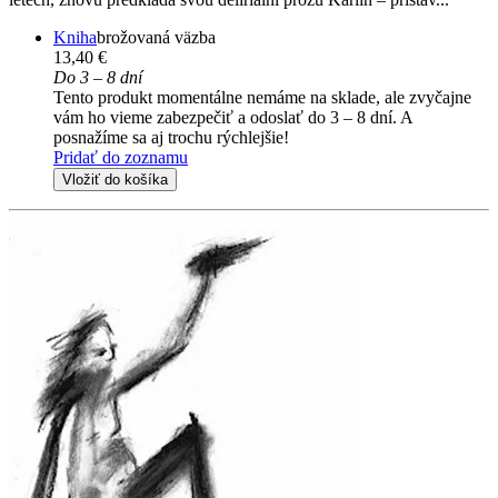
Kniha
brožovaná väzba
13,40 €
Do 3 – 8 dní
Tento produkt momentálne nemáme na sklade, ale zvyčajne
vám ho vieme zabezpečiť a odoslať do 3 – 8 dní. A
posnažíme sa aj trochu rýchlejšie!
Pridať do zoznamu
Vložiť do košíka