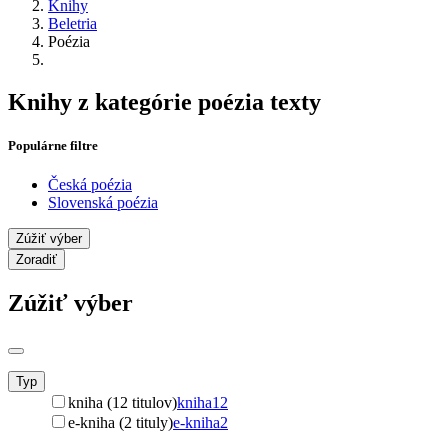
Knihy
Beletria
Poézia
Knihy z kategórie poézia texty
Populárne filtre
Česká poézia
Slovenská poézia
Zúžiť výber
Zoradiť
Zúžiť výber
Typ
kniha (12 titulov)
kniha
12
e-kniha (2 tituly)
e-kniha
2