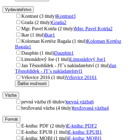
Vydavateľstvo
Kontrast (3 tituly)
Kontrast
3
Grada (2 tituly)
Grada
2
Mgr. Pavel Kotrla (2 tituly)
Mgr. Pavel Kotrla
2
Ikar (1 titul)
Ikar
1
Koloman Kertész Bagala (1 titul)
Koloman Kertész
Bagala
1
Dauphin (1 titul)
Dauphin
1
Limonádový Joe (1 titul)
Limonádový Joe
1
Jan Těsnohlídek - JT´s nakladatelství (1 titul)
Jan
Těsnohlídek - JT´s nakladatelství
1
Vršovice 2016 (1 titul)
Vršovice 2016
1
Ďalšie možnosti
Väzba
pevná väzba (6 titulov)
pevná väzba
6
brožovaná väzba (4 tituly)
brožovaná väzba
4
Formát
E-kniha: PDF (2 tituly)
E-kniha: PDF
2
E-kniha: EPUB (1 titul)
E-kniha: EPUB
1
E-kniha: MOBI (1 titul)
E-kniha: MOBI
1