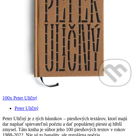
100x Peter Uličný
Peter Uličný
Peter Uličný je z tých básnikov – piesňových textárov, ktorí majú
dar napísať spievateľnú poéziu a dať populárnej piesni aj hlbší
zmysel. Táto kniha je súbor jeho 100 piesňových textov v rokov
1988-2022. Nie sú to banality, ale regulárna poézia...