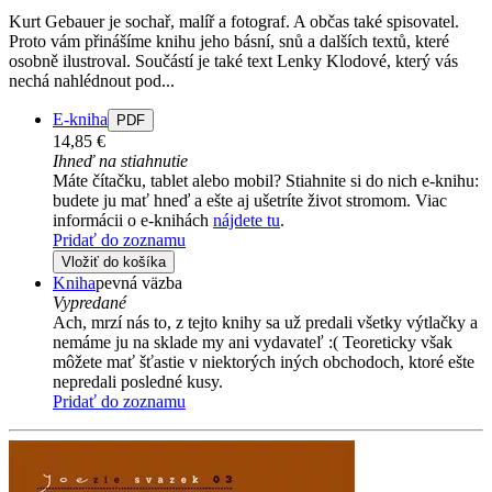
Kurt Gebauer je sochař, malíř a fotograf. A občas také spisovatel.
Proto vám přinášíme knihu jeho básní, snů a dalších textů, které
osobně ilustroval. Součástí je také text Lenky Klodové, který vás
nechá nahlédnout pod...
E-kniha
PDF
14,85 €
Ihneď na stiahnutie
Máte čítačku, tablet alebo mobil? Stiahnite si do nich e-knihu:
budete ju mať hneď a ešte aj ušetríte život stromom. Viac
informácii o e-knihách
nájdete tu
.
Pridať do zoznamu
Vložiť do košíka
Kniha
pevná väzba
Vypredané
Ach, mrzí nás to, z tejto knihy sa už predali všetky výtlačky a
nemáme ju na sklade my ani vydavateľ :( Teoreticky však
môžete mať šťastie v niektorých iných obchodoch, ktoré ešte
nepredali posledné kusy.
Pridať do zoznamu