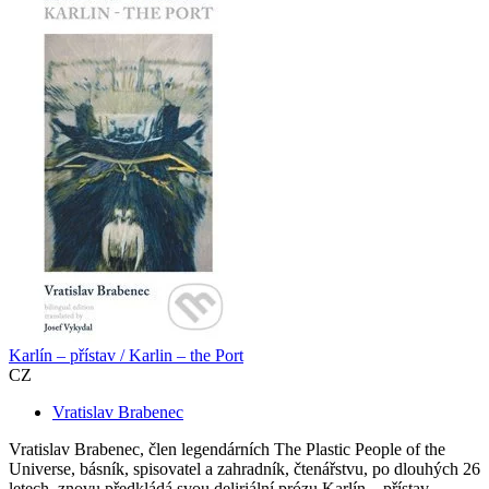
Karlín – přístav / Karlin – the Port
CZ
Vratislav Brabenec
Vratislav Brabenec, člen legendárních The Plastic People of the
Universe, básník, spisovatel a zahradník, čtenářstvu, po dlouhých 26
letech, znovu předkládá svou deliriální prózu Karlín – přístav...