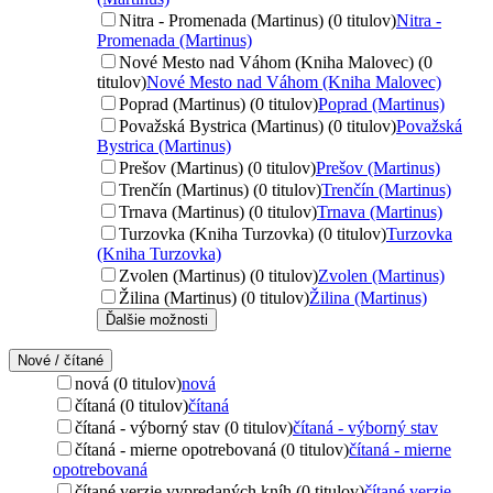
Nitra - Promenada (Martinus) (0 titulov)
Nitra -
Promenada (Martinus)
Nové Mesto nad Váhom (Kniha Malovec) (0
titulov)
Nové Mesto nad Váhom (Kniha Malovec)
Poprad (Martinus) (0 titulov)
Poprad (Martinus)
Považská Bystrica (Martinus) (0 titulov)
Považská
Bystrica (Martinus)
Prešov (Martinus) (0 titulov)
Prešov (Martinus)
Trenčín (Martinus) (0 titulov)
Trenčín (Martinus)
Trnava (Martinus) (0 titulov)
Trnava (Martinus)
Turzovka (Kniha Turzovka) (0 titulov)
Turzovka
(Kniha Turzovka)
Zvolen (Martinus) (0 titulov)
Zvolen (Martinus)
Žilina (Martinus) (0 titulov)
Žilina (Martinus)
Ďalšie možnosti
Nové / čítané
nová (0 titulov)
nová
čítaná (0 titulov)
čítaná
čítaná - výborný stav (0 titulov)
čítaná - výborný stav
čítaná - mierne opotrebovaná (0 titulov)
čítaná - mierne
opotrebovaná
čítané verzie vypredaných kníh (0 titulov)
čítané verzie