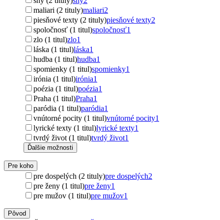
sny (2 tituly)
sny
2
maliari (2 tituly)
maliari
2
piesňové texty (2 tituly)
piesňové texty
2
spoločnosť (1 titul)
spoločnosť
1
zlo (1 titul)
zlo
1
láska (1 titul)
láska
1
hudba (1 titul)
hudba
1
spomienky (1 titul)
spomienky
1
irónia (1 titul)
irónia
1
poézia (1 titul)
poézia
1
Praha (1 titul)
Praha
1
paródia (1 titul)
paródia
1
vnútorné pocity (1 titul)
vnútorné pocity
1
lyrické texty (1 titul)
lyrické texty
1
tvrdý život (1 titul)
tvrdý život
1
Ďalšie možnosti
Pre koho
pre dospelých (2 tituly)
pre dospelých
2
pre ženy (1 titul)
pre ženy
1
pre mužov (1 titul)
pre mužov
1
Pôvod