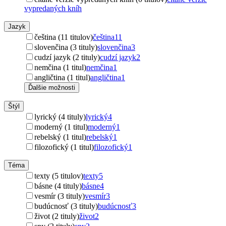
vypredaných kníh
Jazyk
čeština (11 titulov)
čeština
11
slovenčina (3 tituly)
slovenčina
3
cudzí jazyk (2 tituly)
cudzí jazyk
2
nemčina (1 titul)
nemčina
1
angličtina (1 titul)
angličtina
1
Ďalšie možnosti
Štýl
lyrický (4 tituly)
lyrický
4
moderný (1 titul)
moderný
1
rebelský (1 titul)
rebelský
1
filozofický (1 titul)
filozofický
1
Téma
texty (5 titulov)
texty
5
básne (4 tituly)
básne
4
vesmír (3 tituly)
vesmír
3
budúcnosť (3 tituly)
budúcnosť
3
život (2 tituly)
život
2