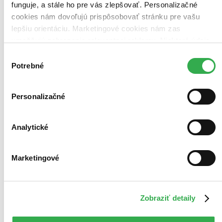
funguje, a stále ho pre vás zlepšovať. Personalizačné
cookies nám dovoľujú prispôsobovať stránku pre vašu
lepšiu orientáciu. Marketingové cookies nám zas
umožňujú zobrazenie relevantnej reklamy. Niektoré údaje
zdieľame aj s tretími stranami. Veľmi by nám pomohlo,
Výber
keby sme mohli používať všetky tieto cookies. Ďakujeme!
Potrebné
súhlasu
Personalizačné
Analytické
Marketingové
Zobraziť detaily
Príbeh bez konca