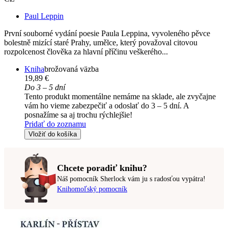
Paul Leppin
První souborné vydání poesie Paula Leppina, vyvoleného pěvce
bolestně mizící staré Prahy, umělce, který považoval citovou
rozpolcenost člověka za hlavní příčinu veškerého...
Kniha
brožovaná väzba
19,89 €
Do 3 – 5 dní
Tento produkt momentálne nemáme na sklade, ale zvyčajne
vám ho vieme zabezpečiť a odoslať do 3 – 5 dní. A
posnažíme sa aj trochu rýchlejšie!
Pridať do zoznamu
Vložiť do košíka
Chcete poradiť knihu?
Náš pomocník Sherlock vám ju s radosťou vypátra!
Knihomoľský pomocník