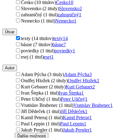
Česko (10 titulov)
Česko
10
Slovensko (2 tituly)
Slovensko
2
zahraničný (1 titul)
zahraničný
1
Nemecko (1 titul)
Nemecko
1
Útvar
texty (14 titulov)
texty
14
básne (7 titulov)
básne
7
poviedky (1 titul)
poviedky
1
esej (1 titul)
esej
1
Autor
Adam Pýcha (3 tituly)
Adam Pýcha
3
Ondřej Hložek (2 tituly)
Ondřej Hložek
2
Kurt Gebauer (2 tituly)
Kurt Gebauer
2
Ivan Štrpka (1 titul)
Ivan Štrpka
1
Peter Uličný (1 titul)
Peter Uličný
1
Vratislav Brabenec (1 titul)
Vratislav Brabenec
1
Jiří Dědeček (1 titul)
Jiří Dědeček
1
Kamil Peteraj (1 titul)
Kamil Peteraj
1
Paul Leppin (1 titul)
Paul Leppin
1
Jakub Pergler (1 titul)
Jakub Pergler
1
Ďalšie možnosti