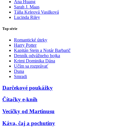
Ana Huang
Sarah J. Maas
Táňa Keleová Vasilková
Lucinda Riley
Top série
Romantické úteky
Harry Potter
Kapitán Stein a Notár Barbarič
Denník odvážneho bojka
Krimi Dominika Dána
Učím sa rozprávať
Duna
Smradi
Darčekové poukážky
Čítačky e-kníh
Vecičky od Martinusu
Káva, čaj a pochutiny