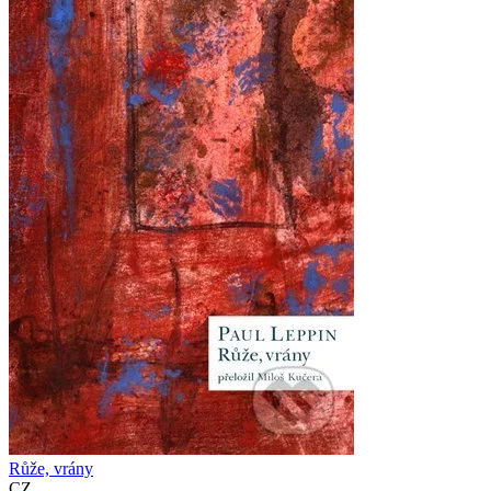
Růže, vrány
CZ