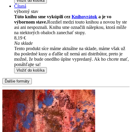
Vložiť do košíka
Čítaná
výborný stav
Túto knihu sme vykúpili cez
Knihovrátok
a je vo
výbornom stave.
Rozdiel medzi touto knihou a novou by ste
asi ani nespoznali. Knihu sme označili nálepkou, ktorá môže
na niektorých obaloch zanechať stopy.
8,19 €
Na sklade
Tento produkt síce máme aktuálne na sklade, máme však už
iba posledné kusy a ďalšie už nemá ani distribútor, preto je
možné, že bude onedlho úplne vypredaný. Ak ho chcete mať,
ponáhľajte sa!
Vložiť do košíka
Ďalšie formáty