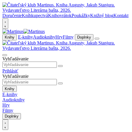
Doručenie
Kníhkupectvá
Knihovrátok
Poukážky
Knižný blog
Kontakt
E-knihy
Audioknihy
Hry
Filmy
Knihy
Doplnky
Vyhľadávanie
Prihlásiť
Vyhľadávanie
Knihy
E-knihy
Audioknihy
Hry
Filmy
Doplnky