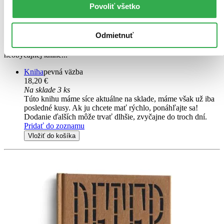
Povoliť všetko
Kamil Peteraj
Jedinečná zbierka básní, textov, sentencií a bonmotov dnes už
Odmietnuť
legendárneho slovenského básnika Kamila Peteraja a fascinujúce
ilustrácie renomovaného výtvarníka Martina Augustína v
neobyčajnej knihe...
Kniha
pevná väzba
18,20 €
Na sklade 3 ks
Túto knihu máme síce aktuálne na sklade, máme však už iba
posledné kusy. Ak ju chcete mať rýchlo, ponáhľajte sa!
Dodanie ďalších môže trvať dlhšie, zvyčajne do troch dní.
Pridať do zoznamu
Vložiť do košíka