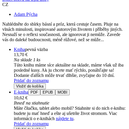
CZ
Adam Pýcha
Nahlédněte do sbírky básní a próz, která cestuje časem. Pluje na
vlnách minulosti, inspirované autorovým životem i příběhy jiných.
Nesnaží se o reflexi současnosti, ale ignorovat ji nemůže. Zavede
vás do daleké budoucnosti, méně růžové, než se může...
Kniha
pevná väzba
13,70 €
Na sklade 1 ks
Túto knihu máme síce aktuálne na sklade, máme však už iba
posledné kusy. Ak ju chcete mať rýchlo, ponáhľajte sa!
Dodanie ďalších môže trvať dlhšie, zvyčajne do 10 dní.
Pridať do zoznamu
Vložiť do košíka
E-kniha
PDF
EPUB
MOBI
10,62 €
Ihneď na stiahnutie
Máte čítačku, tablet alebo mobil? Stiahnite si do nich e-knihu:
budete ju mať hneď a ešte aj ušetríte život stromom. Viac
informácii o e-knihách
nájdete tu
.
Pridať do zoznamu