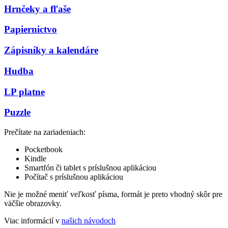
Hrnčeky a fľaše
Papiernictvo
Zápisníky a kalendáre
Hudba
LP platne
Puzzle
Prečítate na zariadeniach:
Pocketbook
Kindle
Smartfón či tablet s príslušnou aplikáciou
Počítač s príslušnou aplikáciou
Nie je možné meniť veľkosť písma, formát je preto vhodný skôr pre
väčšie obrazovky.
Viac informácií v
našich návodoch