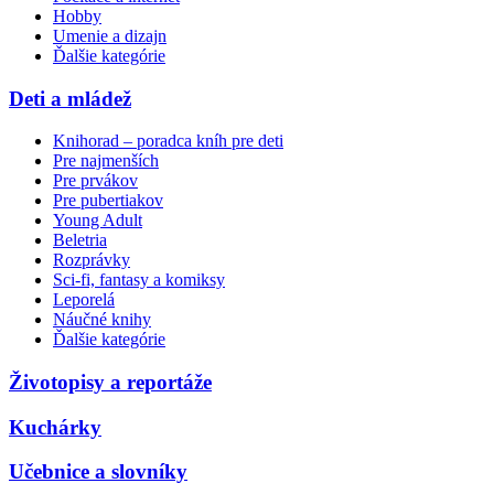
Hobby
Umenie a dizajn
Ďalšie kategórie
Deti a mládež
Knihorad – poradca kníh pre deti
Pre najmenších
Pre prvákov
Pre pubertiakov
Young Adult
Beletria
Rozprávky
Sci-fi, fantasy a komiksy
Leporelá
Náučné knihy
Ďalšie kategórie
Životopisy a reportáže
Kuchárky
Učebnice a slovníky