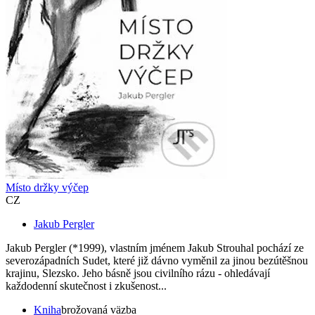
Místo držky výčep
CZ
Jakub Pergler
Jakub Pergler (*1999), vlastním jménem Jakub Strouhal pochází ze
severozápadních Sudet, které již dávno vyměnil za jinou bezútěšnou
krajinu, Slezsko. Jeho básně jsou civilního rázu - ohledávají
každodenní skutečnost i zkušenost...
Kniha
brožovaná väzba