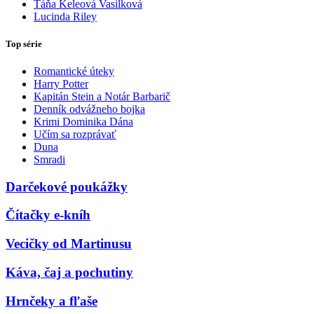
Táňa Keleová Vasilková
Lucinda Riley
Top série
Romantické úteky
Harry Potter
Kapitán Stein a Notár Barbarič
Denník odvážneho bojka
Krimi Dominika Dána
Učím sa rozprávať
Duna
Smradi
Darčekové poukážky
Čítačky e-kníh
Vecičky od Martinusu
Káva, čaj a pochutiny
Hrnčeky a fľaše