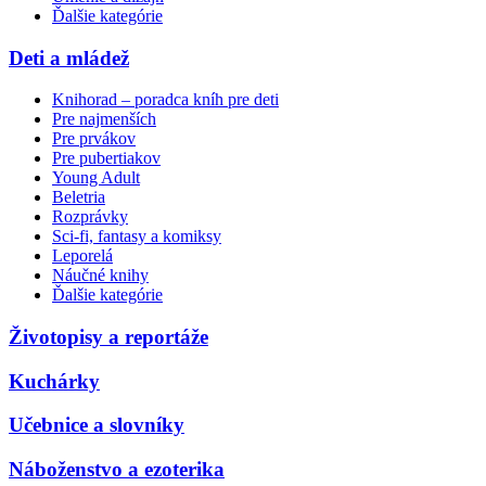
Ďalšie kategórie
Deti a mládež
Knihorad – poradca kníh pre deti
Pre najmenších
Pre prvákov
Pre pubertiakov
Young Adult
Beletria
Rozprávky
Sci-fi, fantasy a komiksy
Leporelá
Náučné knihy
Ďalšie kategórie
Životopisy a reportáže
Kuchárky
Učebnice a slovníky
Náboženstvo a ezoterika