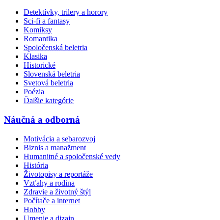
Detektívky, trilery a horory
Sci-fi a fantasy
Komiksy
Romantika
Spoločenská beletria
Klasika
Historické
Slovenská beletria
Svetová beletria
Poézia
Ďalšie kategórie
Náučná a odborná
Motivácia a sebarozvoj
Biznis a manažment
Humanitné a spoločenské vedy
História
Životopisy a reportáže
Vzťahy a rodina
Zdravie a životný štýl
Počítače a internet
Hobby
Umenie a dizajn