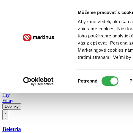
Doručenie
Kníhkupectvá
Knihovrátok
Poukážky
Knižný blog
Kontakt
Môžeme pracovať s cooki
Aby sme vedeli, ako sa na 
zbierame cookies. Niektor
E-knihy
Audioknihy
Hry
Filmy
Knihy
Doplnky
toho používame analytické
vás zlepšovať. Personaliz
Vyhľadávanie
Marketingové cookies nám 
tretími stranami. Veľmi b
Prihlásiť
Vyhľadávanie
Výber
Knihy
Potrebné
P
súhlasu
E-knihy
Audioknihy
Hry
Filmy
Doplnky
Beletria