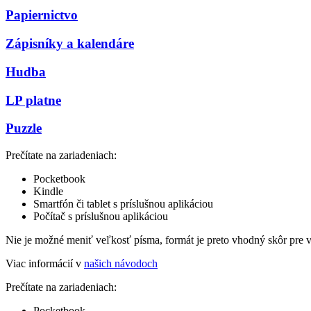
Papiernictvo
Zápisníky a kalendáre
Hudba
LP platne
Puzzle
Prečítate na zariadeniach:
Pocketbook
Kindle
Smartfón či tablet s príslušnou aplikáciou
Počítač s príslušnou aplikáciou
Nie je možné meniť veľkosť písma, formát je preto vhodný skôr pre 
Viac informácií v
našich návodoch
Prečítate na zariadeniach:
Pocketbook