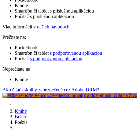
Kindle
Smartfón či tablet s príslušnou aplikáciou
Počítač s príslušnou aplikáciou
Viac informácií v
našich návodoch
Prečítate na:
Pocketbook
Smartfón či tablet
s podporovanou aplikáciou
Počítač
s podporovanou aplikáciou
Neprečítate na:
Kindle
Ako čítať e-knihy zabezpečené cez Adobe DRM?
Knihy
Beletria
Poézia