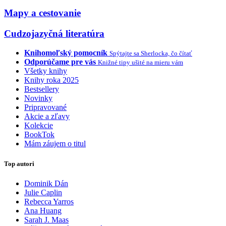
Mapy a cestovanie
Cudzojazyčná literatúra
Knihomoľský pomocník
Spýtajte sa Sherlocka, čo čítať
Odporúčame pre vás
Knižné tipy ušité na mieru vám
Všetky knihy
Knihy roka 2025
Bestsellery
Novinky
Pripravované
Akcie a zľavy
Kolekcie
BookTok
Mám záujem o titul
Top autori
Dominik Dán
Julie Caplin
Rebecca Yarros
Ana Huang
Sarah J. Maas