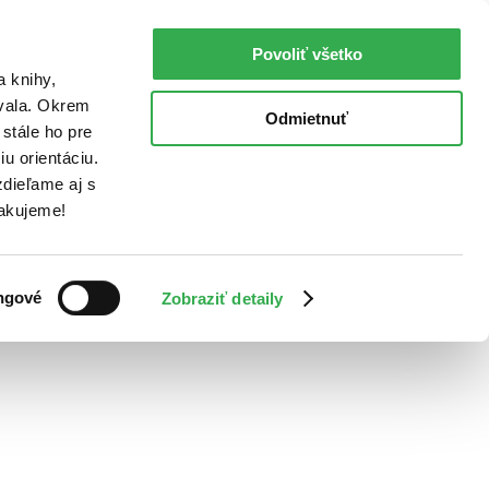
Povoliť všetko
a knihy,
ovala. Okrem
Odmietnuť
stále ho pre
u orientáciu.
dieľame aj s
Ďakujeme!
ngové
Zobraziť detaily