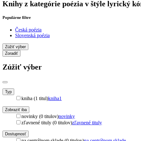
Knihy z kategórie poézia v štýle lyrický kó
Populárne filtre
Česká poézia
Slovenská poézia
Zúžiť výber
Zoradiť
Zúžiť výber
Typ
kniha (1 titul)
kniha
1
Zobraziť iba
novinky (0 titulov)
novinky
zľavnené tituly (0 titulov)
zľavnené tituly
Dostupnosť
na centrálnom sklade (0 titulov)
na centrálnom sklade