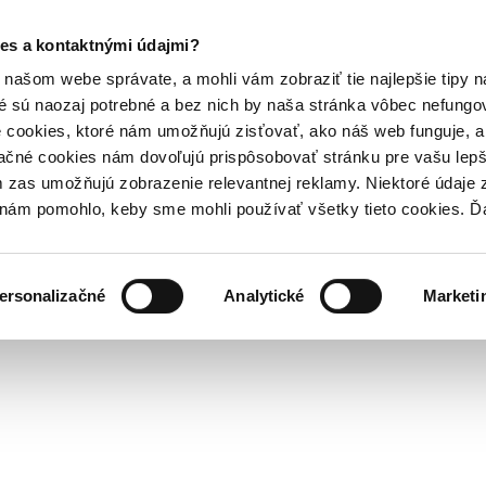
es a kontaktnými údajmi?
našom webe správate, a mohli vám zobraziť tie najlepšie tipy n
é sú naozaj potrebné a bez nich by naša stránka vôbec nefung
 cookies, ktoré nám umožňujú zisťovať, ako náš web funguje, a 
ačné cookies nám dovoľujú prispôsobovať stránku pre vašu lepši
zas umožňujú zobrazenie relevantnej reklamy. Niektoré údaje z
y nám pomohlo, keby sme mohli používať všetky tieto cookies. 
ersonalizačné
Analytické
Marketi