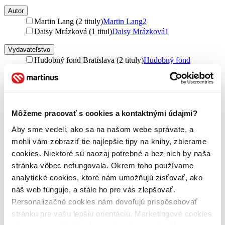
Autor
Martin Lang (2 tituly)
Martin Lang
2
Daisy Mrázková (1 titul)
Daisy Mrázková
1
Vydavateľstvo
Hudobný fond Bratislava (2 tituly)
Hudobný fond
Bratislava
2
Baobab (1 titul)
Baobab
1
Väzba
brožovaná väzba (2 tituly)
brožovaná väzba
2
Môžeme pracovať s cookies a kontaktnými údajmi?
pevná väzba (1 titul)
pevná väzba
1
Aby sme vedeli, ako sa na našom webe správate, a
Zúžiť výber
mohli vám zobraziť tie najlepšie tipy na knihy, zbierame
cookies. Niektoré sú naozaj potrebné a bez nich by naša
Zoradiť
stránka vôbec nefungovala. Okrem toho používame
analytické cookies, ktoré nám umožňujú zisťovať, ako
náš web funguje, a stále ho pre vás zlepšovať.
Personalizačné cookies nám dovoľujú prispôsobovať
Bestsellery
stránku pre vašu lepšiu orientáciu. Marketingové cookies
Top hodnotené
Novinky