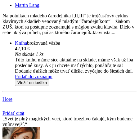
Martin Lang
Na potulkách mladého čarodejníka I,II,III“ je trojčasťový cyklus
klavírnych skladieb venovaný mladým “čarodejníkom“ – žiakom
ZUŠ, ktorí sa postupne zoznamujú s mágiou zvuku klavíra. Dielo v
sebe ukrýva príbeh, počas ktorého čarodejník-klavirista....
Kniha
brožovaná väzba
42,10 €
Na sklade 1 ks
Túto knihu máme síce aktuálne na sklade, máme však už iba
posledné kusy. Ak ju chcete mať rýchlo, ponáhľajte sa!
Dodanie ďalších môže trvať dlhšie, zvyčajne do šiestich dní.
Pridať do zoznamu
Vložiť do košíka
Hore
Pridať citát
Svet je plný magických vecí, ktoré trpezlivo čakajú, kým budeme
vnímavejší.