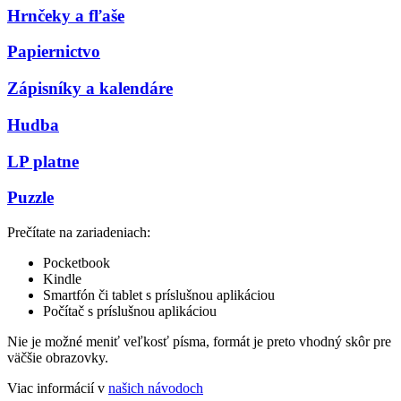
Hrnčeky a fľaše
Papiernictvo
Zápisníky a kalendáre
Hudba
LP platne
Puzzle
Prečítate na zariadeniach:
Pocketbook
Kindle
Smartfón či tablet s príslušnou aplikáciou
Počítač s príslušnou aplikáciou
Nie je možné meniť veľkosť písma, formát je preto vhodný skôr pre
väčšie obrazovky.
Viac informácií v
našich návodoch