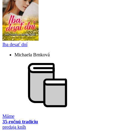
Iba desať dní
Michaela Brnková
Máme
35-ročnú tradíciu
predaja kníh