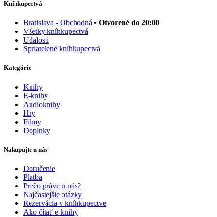
Kníhkupectvá
Bratislava - Obchodná
• Otvorené do 20:00
Všetky kníhkupectvá
Udalosti
Spriatelené kníhkupectvá
Kategórie
Knihy
E-knihy
Audioknihy
Hry
Filmy
Doplnky
Nakupujte u nás
Doručenie
Platba
Prečo práve u nás?
Najčastejšie otázky
Rezervácia v kníhkupectve
Ako čítať e-knihy