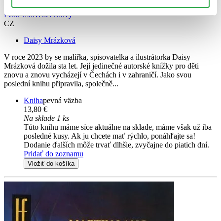
Písně mravenčí chůvy
CZ
Daisy Mrázková
V roce 2023 by se malířka, spisovatelka a ilustrátorka Daisy
Mrázková dožila sta let. Její jedinečné autorské knížky pro děti
znovu a znovu vycházejí v Čechách i v zahraničí. Jako svou
poslední knihu připravila, společně...
Kniha
pevná väzba
13,80 €
Na sklade 1 ks
Túto knihu máme síce aktuálne na sklade, máme však už iba
posledné kusy. Ak ju chcete mať rýchlo, ponáhľajte sa!
Dodanie ďalších môže trvať dlhšie, zvyčajne do piatich dní.
Pridať do zoznamu
Vložiť do košíka