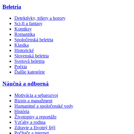
Beletria
Detektívky, trilery a horory
Sci-fi a fantasy
Komiksy
Romantika
Spoločenská beletria
Klasika
Historické
Slovenská beletria
Svetová beletria
Poézia
Ďalšie kategórie
Náučná a odborná
Motivácia a sebarozvoj
Biznis a manažment
Humanitné a spoločenské vedy
História
Životopisy a reportáže
Vzťahy a rodina
Zdravie a životný štýl
Počítače a internet