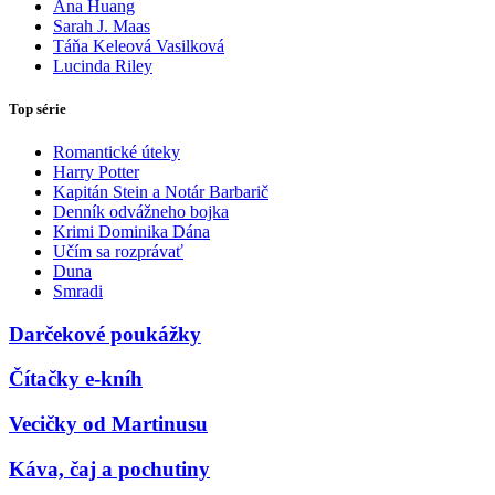
Ana Huang
Sarah J. Maas
Táňa Keleová Vasilková
Lucinda Riley
Top série
Romantické úteky
Harry Potter
Kapitán Stein a Notár Barbarič
Denník odvážneho bojka
Krimi Dominika Dána
Učím sa rozprávať
Duna
Smradi
Darčekové poukážky
Čítačky e-kníh
Vecičky od Martinusu
Káva, čaj a pochutiny