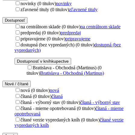
novinky (0 titulov)
novinky
zľavnené tituly (0 titulov)
zľavnené tituly
Dostupnosť
na centrálnom sklade (0 titulov)
na centrálnom sklade
predpredaj (0 titulov)
predpredaj
pripravujeme (0 titulov)
pripravujeme
dostupná (bez vypredaných) (0 titulov)
dostupná (bez
vypredaných)
Dostupnosť v kníhkupectve
Bratislava - Obchodná (Martinus) (0
titulov)
Bratislava - Obchodná (Martinus)
Nové / čítané
nová (0 titulov)
nová
čítaná (0 titulov)
čítaná
čítaná - výborný stav (0 titulov)
čítaná - výborný stav
čítaná - mierne opotrebovaná (0 titulov)
čítaná - mierne
opotrebovaná
čítané verzie vypredaných kníh (0 titulov)
čítané verzie
vypredaných kníh