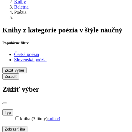
Knihy
Beletria
Poézia
Knihy z kategórie poézia v štýle náučný
Populárne filtre
Česká poézia
Slovenská poézia
Zúžiť výber
Zoradiť
Zúžiť výber
Typ
kniha (3 tituly)
kniha
3
Zobraziť iba