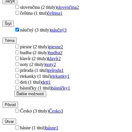
Jazyk
slovenčina (2 tituly)
slovenčina
2
čeština (1 titul)
čeština
1
Štýl
náučný (3 tituly)
náučný
3
Téma
piesne (2 tituly)
piesne
2
hudba (2 tituly)
hudba
2
klavír (2 tituly)
klavír
2
noty (2 tituly)
noty
2
príroda (1 titul)
príroda
1
riekanky (1 titul)
riekanky
1
deti (1 titul)
deti
1
básničky (1 titul)
básničky
1
Ďalšie možnosti
Pôvod
Česko (3 tituly)
Česko
3
Útvar
básne (1 titul)
básne
1