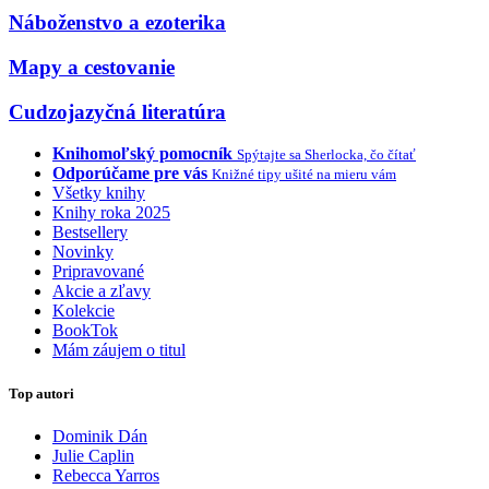
Náboženstvo a ezoterika
Mapy a cestovanie
Cudzojazyčná literatúra
Knihomoľský pomocník
Spýtajte sa Sherlocka, čo čítať
Odporúčame pre vás
Knižné tipy ušité na mieru vám
Všetky knihy
Knihy roka 2025
Bestsellery
Novinky
Pripravované
Akcie a zľavy
Kolekcie
BookTok
Mám záujem o titul
Top autori
Dominik Dán
Julie Caplin
Rebecca Yarros