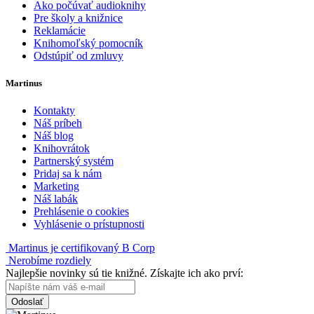
Ako počúvať audioknihy
Pre školy a knižnice
Reklamácie
Knihomoľský pomocník
Odstúpiť od zmluvy
Martinus
Kontakty
Náš príbeh
Náš blog
Knihovrátok
Partnerský systém
Pridaj sa k nám
Marketing
Náš labák
Prehlásenie o cookies
Vyhlásenie o prístupnosti
Martinus je certifikovaný B Corp
Nerobíme rozdiely
Najlepšie novinky sú tie knižné. Získajte ich ako prví:
Odoslať