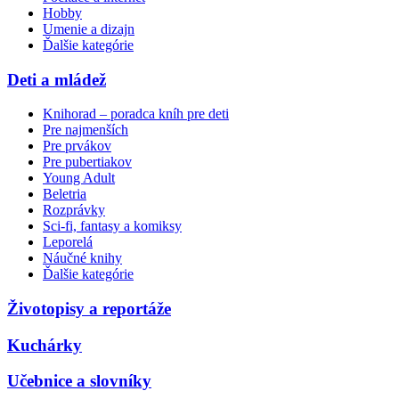
Hobby
Umenie a dizajn
Ďalšie kategórie
Deti a mládež
Knihorad – poradca kníh pre deti
Pre najmenších
Pre prvákov
Pre pubertiakov
Young Adult
Beletria
Rozprávky
Sci-fi, fantasy a komiksy
Leporelá
Náučné knihy
Ďalšie kategórie
Životopisy a reportáže
Kuchárky
Učebnice a slovníky