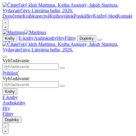
Doručenie
Kníhkupectvá
Knihovrátok
Poukážky
Knižný blog
Kontakt
E-knihy
Audioknihy
Hry
Filmy
Knihy
Doplnky
Vyhľadávanie
Prihlásiť
Vyhľadávanie
Knihy
E-knihy
Audioknihy
Hry
Filmy
Doplnky