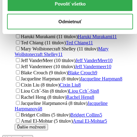
Povoliť všetko
Mary Shelley (15 titulov)
Mary Shelley
15
Stanislaw Lem (14 titulov)
Stanislaw Lem
14
Stanisław Lem (14 titulov)
Stanisław Lem
14
Odmietnuť
Margaret Atwood (13 titulov)
Margaret Atwood
13
David Mitchell (13 titulov)
David Mitchell
13
Haruki Murakami (11 titulov)
Haruki Murakami
11
Ted Chiang (11 titulov)
Ted Chiang
11
Mary Wollstonecraft Shelley (11 titulov)
Mary
Wollstonecraft Shelley
11
Jeff VanderMeer (10 titulov)
Jeff VanderMeer
10
Jeff Vandermeer (10 titulov)
Jeff Vandermeer
10
Blake Crouch (9 titulov)
Blake Crouch
9
Jacqueline Harpman (8 titulov)
Jacqueline Harpman
8
Cixin Liu (8 titulov)
Cixin Liu
8
Liou Cch´-Sin (8 titulov)
Liou Cch´-Sin
8
Rachel Heng (8 titulov)
Rachel Heng
8
Jacqueline Harpmanová (8 titulov)
Jacqueline
Harpmanová
8
Bridget Collins (5 titulov)
Bridget Collins
5
Amal El-Mohtar (5 titulov)
Amal El-Mohtar
5
Ďalšie možnosti