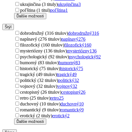
ukrajinčina (3 tituly)
ukrajinčina
3
poľština (1 titul)
poľština
1
Ďalšie možnosti
Štýl
dobrodružný (316 titulov)
dobrodružný
316
napínavý (276 titulov)
napínavý
276
filozofický (160 titulov)
filozofický
160
mysteriózny (136 titulov)
mysteriózny
136
psychologický (92 titulov)
psychologický
92
humorný (83 titulov)
humorný
83
historický (75 titulov)
historický
75
tragický (49 titulov)
tragický
49
politický (32 titulov)
politický
32
vojnový (32 titulov)
vojnový
32
cestopisný (26 titulov)
cestopisný
26
retro (25 titulov)
retro
25
duchovný (10 titulov)
duchovný
10
romantický (9 titulov)
romantický
9
erotický (2 tituly)
erotický
2
Ďalšie možnosti