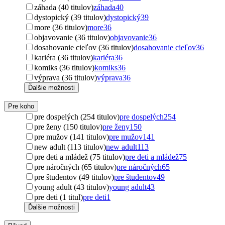
záhada (40 titulov)
záhada
40
dystopický (39 titulov)
dystopický
39
more (36 titulov)
more
36
objavovanie (36 titulov)
objavovanie
36
dosahovanie cieľov (36 titulov)
dosahovanie cieľov
36
kariéra (36 titulov)
kariéra
36
komiks (36 titulov)
komiks
36
výprava (36 titulov)
výprava
36
Ďalšie možnosti
Pre koho
pre dospelých (254 titulov)
pre dospelých
254
pre ženy (150 titulov)
pre ženy
150
pre mužov (141 titulov)
pre mužov
141
new adult (113 titulov)
new adult
113
pre deti a mládež (75 titulov)
pre deti a mládež
75
pre náročných (65 titulov)
pre náročných
65
pre študentov (49 titulov)
pre študentov
49
young adult (43 titulov)
young adult
43
pre deti (1 titul)
pre deti
1
Ďalšie možnosti