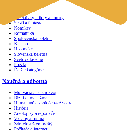
Beletria
Detektívky, trilery a horory
Sci-fi a fantasy
Komiksy
Romantika
Spoločenská beletria
Klasika
Historické
Slovenská beletria
Svetová beletria
Poézia
Ďalšie kategórie
Náučná a odborná
Motivácia a sebarozvoj
Biznis a manažment
Humanitné a spoločenské vedy
História
Životopisy a reportáže
Vzťahy a rodina
Zdravie a životný štýl
Počítače a internet