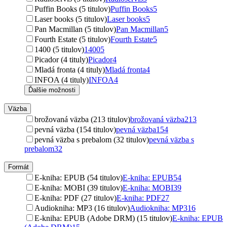
Puffin Books (5 titulov)
Puffin Books
5
Laser books (5 titulov)
Laser books
5
Pan Macmillan (5 titulov)
Pan Macmillan
5
Fourth Estate (5 titulov)
Fourth Estate
5
1400 (5 titulov)
1400
5
Picador (4 tituly)
Picador
4
Mladá fronta (4 tituly)
Mladá fronta
4
INFOA (4 tituly)
INFOA
4
Ďalšie možnosti
Väzba
brožovaná väzba (213 titulov)
brožovaná väzba
213
pevná väzba (154 titulov)
pevná väzba
154
pevná väzba s prebalom (32 titulov)
pevná väzba s
prebalom
32
Formát
E-kniha: EPUB (54 titulov)
E-kniha: EPUB
54
E-kniha: MOBI (39 titulov)
E-kniha: MOBI
39
E-kniha: PDF (27 titulov)
E-kniha: PDF
27
Audiokniha: MP3 (16 titulov)
Audiokniha: MP3
16
E-kniha: EPUB (Adobe DRM) (15 titulov)
E-kniha: EPUB