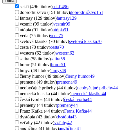
Téma
sci-fi (496 titulov)
sci-fi
496
dobrodružstvo (151 titulov)
dobrodružstvo
151
fantasy (129 titulov)
fantasy
129
vesmír (99 titulov)
vesmír
99
utópia (91 titulov)
utópia
91
veda (75 titulov)
veda
75
svetová klasika (70 titulov)
svetová klasika
70
cesta (70 titulov)
cesta
70
western (62 titulov)
western
62
satira (58 titulov)
satira
58
horor (51 titulov)
horor
51
hmyz (49 titulov)
hmyz
49
čierny humor (49 titulov)
čierny humor
49
premena (49 titulov)
premena
49
neobyčajné príbehy (44 titulov)
neobyčajné príbehy
44
nemecká klasika (44 titulov)
nemecká klasika
44
česká tvorba (44 titulov)
česká tvorba
44
premeny (44 titulov)
premeny
44
Franz Kafka (44 titulov)
Franz Kafka
44
dystópia (43 titulov)
dystópia
43
vzťahy (42 titulov)
vzťahy
42
angličtina (41 titulov)
angličtina
41