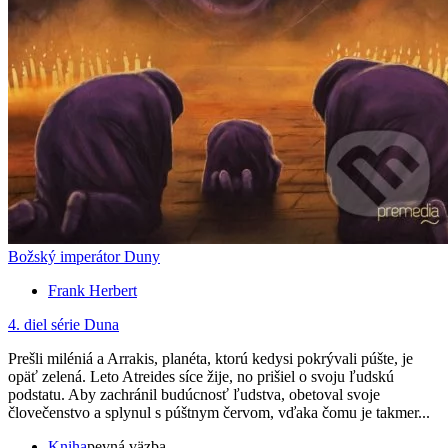
Božský imperátor Duny
Frank Herbert
4. diel série
Duna
Prešli miléniá a Arrakis, planéta, ktorú kedysi pokrývali púšte, je
opäť zelená. Leto Atreides síce žije, no prišiel o svoju ľudskú
podstatu. Aby zachránil budúcnosť ľudstva, obetoval svoje
človečenstvo a splynul s púštnym červom, vďaka čomu je takmer...
Kniha
pevná väzba