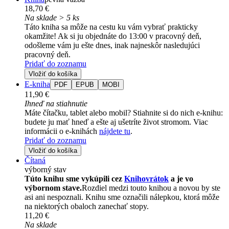
18,70 €
Na sklade > 5 ks
Táto kniha sa môže na cestu ku vám vybrať prakticky
okamžite! Ak si ju objednáte do 13:00 v pracovný deň,
odošleme vám ju ešte dnes, inak najneskôr nasledujúci
pracovný deň.
Pridať do zoznamu
Vložiť do košíka
E-kniha
PDF
EPUB
MOBI
11,90 €
Ihneď na stiahnutie
Máte čítačku, tablet alebo mobil? Stiahnite si do nich e-knihu:
budete ju mať hneď a ešte aj ušetríte život stromom. Viac
informácii o e-knihách
nájdete tu
.
Pridať do zoznamu
Vložiť do košíka
Čítaná
výborný stav
Túto knihu sme vykúpili cez
Knihovrátok
a je vo
výbornom stave.
Rozdiel medzi touto knihou a novou by ste
asi ani nespoznali. Knihu sme označili nálepkou, ktorá môže
na niektorých obaloch zanechať stopy.
11,20 €
Na sklade