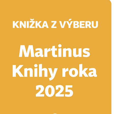
Doručenie
Kníhkupectvá
Knihovrátok
Poukážky
Knižný blog
Kontakt
E-knihy
Audioknihy
Hry
Filmy
Knihy
Doplnky
Vyhľadávanie
Prihlásiť
Vyhľadávanie
Knihy
E-knihy
Audioknihy
Hry
Filmy
Doplnky