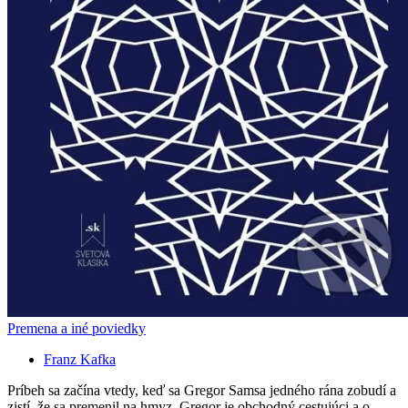
Premena a iné poviedky
Franz Kafka
Príbeh sa začína vtedy, keď sa Gregor Samsa jedného rána zobudí a
zistí, že sa premenil na hmyz. Gregor je obchodný cestujúci a o