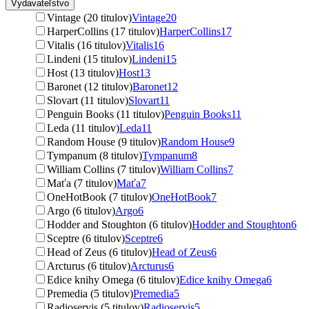
Vydavateľstvo
Vintage (20 titulov)
Vintage
20
HarperCollins (17 titulov)
HarperCollins
17
Vitalis (16 titulov)
Vitalis
16
Lindeni (15 titulov)
Lindeni
15
Host (13 titulov)
Host
13
Baronet (12 titulov)
Baronet
12
Slovart (11 titulov)
Slovart
11
Penguin Books (11 titulov)
Penguin Books
11
Leda (11 titulov)
Leda
11
Random House (9 titulov)
Random House
9
Tympanum (8 titulov)
Tympanum
8
William Collins (7 titulov)
William Collins
7
Maťa (7 titulov)
Maťa
7
OneHotBook (7 titulov)
OneHotBook
7
Argo (6 titulov)
Argo
6
Hodder and Stoughton (6 titulov)
Hodder and Stoughton
6
Sceptre (6 titulov)
Sceptre
6
Head of Zeus (6 titulov)
Head of Zeus
6
Arcturus (6 titulov)
Arcturus
6
Edice knihy Omega (6 titulov)
Edice knihy Omega
6
Premedia (5 titulov)
Premedia
5
Radioservis (5 titulov)
Radioservis
5