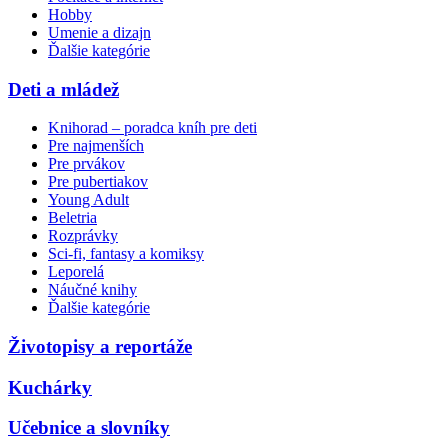
Hobby
Umenie a dizajn
Ďalšie kategórie
Deti a mládež
Knihorad – poradca kníh pre deti
Pre najmenších
Pre prvákov
Pre pubertiakov
Young Adult
Beletria
Rozprávky
Sci-fi, fantasy a komiksy
Leporelá
Náučné knihy
Ďalšie kategórie
Životopisy a reportáže
Kuchárky
Učebnice a slovníky