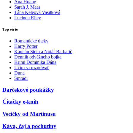
Ana Huang
Sarah J. Maas
Táňa Keleová Vasilková
Lucinda Riley
Top série
Romantické úteky
Harry Potter
Kapitán Stein a Notár Barbarič
Denník odvážneho bojka
Krimi Dominika Dána
Učím sa rozprávať
Duna
Smradi
Darčekové poukážky
Čítačky e-kníh
Vecičky od Martinusu
Káva, čaj a pochutiny