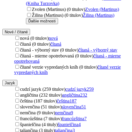
(Kniha Turzovka)
Zvolen (Martinus) (0 titulov)
Zvolen (Martinus)
Žilina (Martinus) (0 titulov)
Žilina (Martinus)
Ďalšie možnosti
Nové / čítané
nová (0 titulov)
nová
čítaná (0 titulov)
čítaná
čítaná - výborný stav (0 titulov)
čítaná - výborný stav
čítaná - mierne opotrebovaná (0 titulov)
čítaná - mierne
opotrebovaná
čítané verzie vypredaných kníh (0 titulov)
čítané verzie
vypredaných kníh
Jazyk
cudzí jazyk (259 titulov)
cudzí jazyk
259
angličtina (232 titulov)
angličtina
232
čeština (187 titulov)
čeština
187
slovenčina (51 titulov)
slovenčina
51
nemčina (9 titulov)
nemčina
9
francúzština (7 titulov)
francúzština
7
španielčina (4 tituly)
španielčina
4
taliančina (3 tituly)
taliančina
3