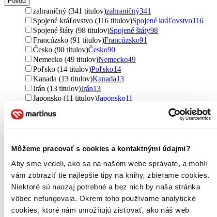
Pôvod
zahraničný (341 titulov)
zahraničný
341
Spojené kráľovstvo (116 titulov)
Spojené kráľovstvo
116
Spojené štáty (98 titulov)
Spojené štáty
98
Francúzsko (91 titulov)
Francúzsko
91
Česko (90 titulov)
Česko
90
Nemecko (49 titulov)
Nemecko
49
Poľsko (14 titulov)
Poľsko
14
Kanada (13 titulov)
Kanada
13
Irán (13 titulov)
Irán
13
Japonsko (11 titulov)
Japonsko
11
Belgicko (8 titulov)
Belgicko
8
Čína (8 titulov)
Čína
8
Slovensko (4 tituly)
Slovensko
4
Portugalsko (3 tituly)
Portugalsko
3
Ďalšie možnosti
Môžeme pracovať s cookies a kontaktnými údajmi?
Aby sme vedeli, ako sa na našom webe správate, a mohli
Útvar
romány (443 titulov)
romány
443
vám zobraziť tie najlepšie tipy na knihy, zbierame cookies.
poviedky (134 titulov)
poviedky
134
Niektoré sú naozaj potrebné a bez nich by naša stránka
vôbec nefungovala. Okrem toho používame analytické
Podžáner
cookies, ktoré nám umožňujú zisťovať, ako náš web
sci-fi (241 titulov)
sci-fi
241