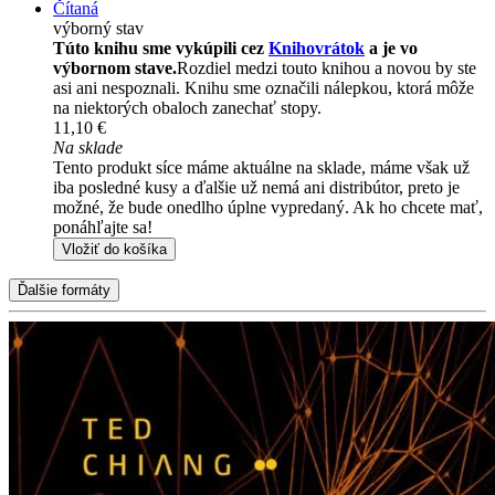
Čítaná
výborný stav
Túto knihu sme vykúpili cez
Knihovrátok
a je vo
výbornom stave.
Rozdiel medzi touto knihou a novou by ste
asi ani nespoznali. Knihu sme označili nálepkou, ktorá môže
na niektorých obaloch zanechať stopy.
11,10 €
Na sklade
Tento produkt síce máme aktuálne na sklade, máme však už
iba posledné kusy a ďalšie už nemá ani distribútor, preto je
možné, že bude onedlho úplne vypredaný. Ak ho chcete mať,
ponáhľajte sa!
Vložiť do košíka
Ďalšie formáty