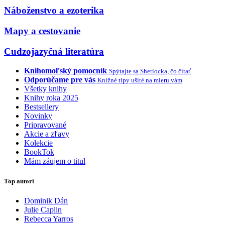
Náboženstvo a ezoterika
Mapy a cestovanie
Cudzojazyčná literatúra
Knihomoľský pomocník
Spýtajte sa Sherlocka, čo čítať
Odporúčame pre vás
Knižné tipy ušité na mieru vám
Všetky knihy
Knihy roka 2025
Bestsellery
Novinky
Pripravované
Akcie a zľavy
Kolekcie
BookTok
Mám záujem o titul
Top autori
Dominik Dán
Julie Caplin
Rebecca Yarros