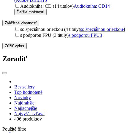
(Adobe DRM)
15
Audiokniha: CD (14 titulov)
Audiokniha: CD
14
Ďalšie možnosti
Zvláštna vlastnosť
so špeciálnou oriezkou (4 tituly)
so špeciálnou oriezkou
4
s podporou FPU (3 tituly)
s podporou FPU
3
Zúžiť výber
Zoradiť
Bestsellery
Top hodnotené
Novinky
Najdrahšie
Najlacnejšie
Najvyššia zľava
496 produktov
Použité filtre