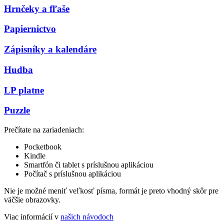
Hrnčeky a fľaše
Papiernictvo
Zápisníky a kalendáre
Hudba
LP platne
Puzzle
Prečítate na zariadeniach:
Pocketbook
Kindle
Smartfón či tablet s príslušnou aplikáciou
Počítač s príslušnou aplikáciou
Nie je možné meniť veľkosť písma, formát je preto vhodný skôr pre
väčšie obrazovky.
Viac informácií v
našich návodoch