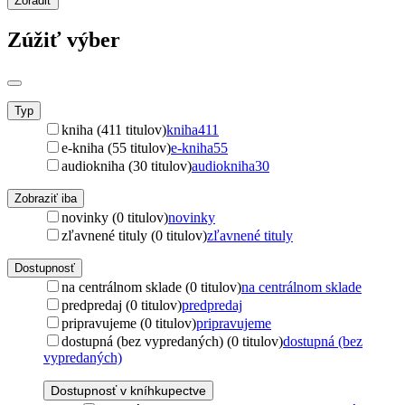
Zoradiť
Zúžiť výber
Typ
kniha (411 titulov)
kniha
411
e-kniha (55 titulov)
e-kniha
55
audiokniha (30 titulov)
audiokniha
30
Zobraziť iba
novinky (0 titulov)
novinky
zľavnené tituly (0 titulov)
zľavnené tituly
Dostupnosť
na centrálnom sklade (0 titulov)
na centrálnom sklade
predpredaj (0 titulov)
predpredaj
pripravujeme (0 titulov)
pripravujeme
dostupná (bez vypredaných) (0 titulov)
dostupná (bez
vypredaných)
Dostupnosť v kníhkupectve