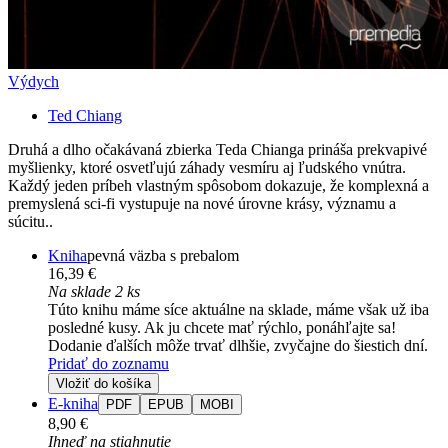
Výdych
Ted Chiang
Druhá a dlho očakávaná zbierka Teda Chianga prináša prekvapivé
myšlienky, ktoré osvetľujú záhady vesmíru aj ľudského vnútra.
Každý jeden príbeh vlastným spôsobom dokazuje, že komplexná a
premyslená sci-fi vystupuje na nové úrovne krásy, významu a
súcitu..
Kniha
pevná väzba s prebalom
16,39 €
Na sklade 2 ks
Túto knihu máme síce aktuálne na sklade, máme však už iba
posledné kusy. Ak ju chcete mať rýchlo, ponáhľajte sa!
Dodanie ďalších môže trvať dlhšie, zvyčajne do šiestich dní.
Pridať do zoznamu
Vložiť do košíka
E-kniha
PDF
EPUB
MOBI
8,90 €
Ihneď na stiahnutie