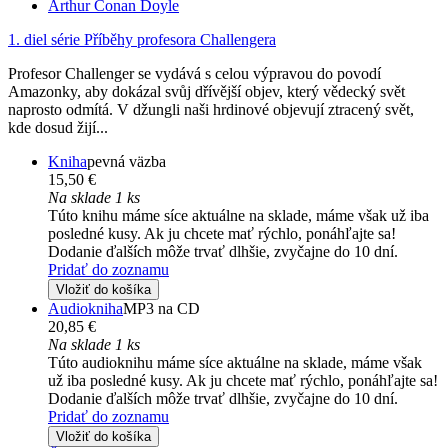
Arthur Conan Doyle
1. diel série
Příběhy profesora Challengera
Profesor Challenger se vydává s celou výpravou do povodí
Amazonky, aby dokázal svůj dřívější objev, který vědecký svět
naprosto odmítá. V džungli naši hrdinové objevují ztracený svět,
kde dosud žijí...
Kniha
pevná väzba
15,50 €
Na sklade 1 ks
Túto knihu máme síce aktuálne na sklade, máme však už iba
posledné kusy. Ak ju chcete mať rýchlo, ponáhľajte sa!
Dodanie ďalších môže trvať dlhšie, zvyčajne do 10 dní.
Pridať do zoznamu
Vložiť do košíka
Audiokniha
MP3 na CD
20,85 €
Na sklade 1 ks
Túto audioknihu máme síce aktuálne na sklade, máme však
už iba posledné kusy. Ak ju chcete mať rýchlo, ponáhľajte sa!
Dodanie ďalších môže trvať dlhšie, zvyčajne do 10 dní.
Pridať do zoznamu
Vložiť do košíka