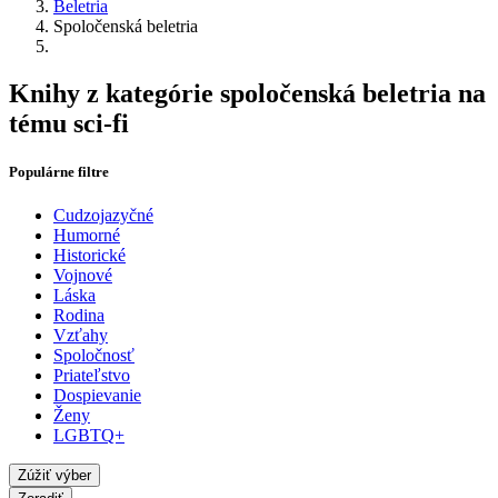
Beletria
Spoločenská beletria
Knihy z kategórie spoločenská beletria na
tému sci-fi
Populárne filtre
Cudzojazyčné
Humorné
Historické
Vojnové
Láska
Rodina
Vzťahy
Spoločnosť
Priateľstvo
Dospievanie
Ženy
LGBTQ+
Zúžiť výber