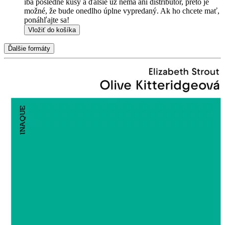
iba posledné kusy a ďalšie už nemá ani distribútor, preto je
možné, že bude onedlho úplne vypredaný. Ak ho chcete mať,
ponáhľajte sa!
Vložiť do košíka
Ďalšie formáty