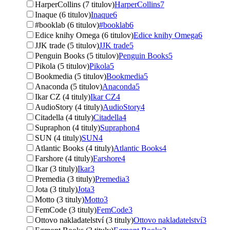
HarperCollins (7 titulov)
HarperCollins
7
Inaque (6 titulov)
Inaque
6
#booklab (6 titulov)
#booklab
6
Edice knihy Omega (6 titulov)
Edice knihy Omega
6
JJK trade (5 titulov)
JJK trade
5
Penguin Books (5 titulov)
Penguin Books
5
Pikola (5 titulov)
Pikola
5
Bookmedia (5 titulov)
Bookmedia
5
Anaconda (5 titulov)
Anaconda
5
Ikar CZ (4 tituly)
Ikar CZ
4
AudioStory (4 tituly)
AudioStory
4
Citadella (4 tituly)
Citadella
4
Supraphon (4 tituly)
Supraphon
4
SUN (4 tituly)
SUN
4
Atlantic Books (4 tituly)
Atlantic Books
4
Farshore (4 tituly)
Farshore
4
Ikar (3 tituly)
Ikar
3
Premedia (3 tituly)
Premedia
3
Jota (3 tituly)
Jota
3
Motto (3 tituly)
Motto
3
FemCode (3 tituly)
FemCode
3
Ottovo nakladatelství (3 tituly)
Ottovo nakladatelství
3