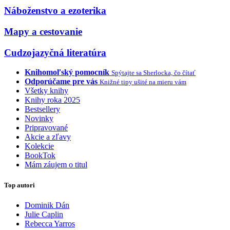
Náboženstvo a ezoterika
Mapy a cestovanie
Cudzojazyčná literatúra
Knihomoľský pomocník
Spýtajte sa Sherlocka, čo čítať
Odporúčame pre vás
Knižné tipy ušité na mieru vám
Všetky knihy
Knihy roka 2025
Bestsellery
Novinky
Pripravované
Akcie a zľavy
Kolekcie
BookTok
Mám záujem o titul
Top autori
Dominik Dán
Julie Caplin
Rebecca Yarros