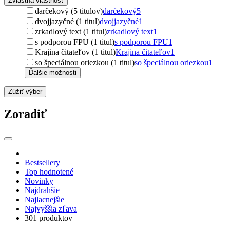
Zvláštna vlastnosť
darčekový (5 titulov)
darčekový
5
dvojjazyčné (1 titul)
dvojjazyčné
1
zrkadlový text (1 titul)
zrkadlový text
1
s podporou FPU (1 titul)
s podporou FPU
1
Krajina čitateľov (1 titul)
Krajina čitateľov
1
so špeciálnou oriezkou (1 titul)
so špeciálnou oriezkou
1
Ďalšie možnosti
Zúžiť výber
Zoradiť
Bestsellery
Top hodnotené
Novinky
Najdrahšie
Najlacnejšie
Najvyššia zľava
301 produktov