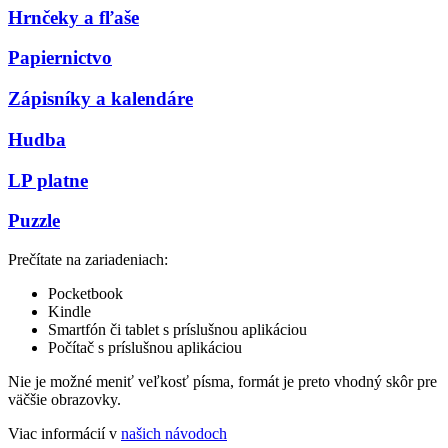
Hrnčeky a fľaše
Papiernictvo
Zápisníky a kalendáre
Hudba
LP platne
Puzzle
Prečítate na zariadeniach:
Pocketbook
Kindle
Smartfón či tablet s príslušnou aplikáciou
Počítač s príslušnou aplikáciou
Nie je možné meniť veľkosť písma, formát je preto vhodný skôr pre
väčšie obrazovky.
Viac informácií v
našich návodoch