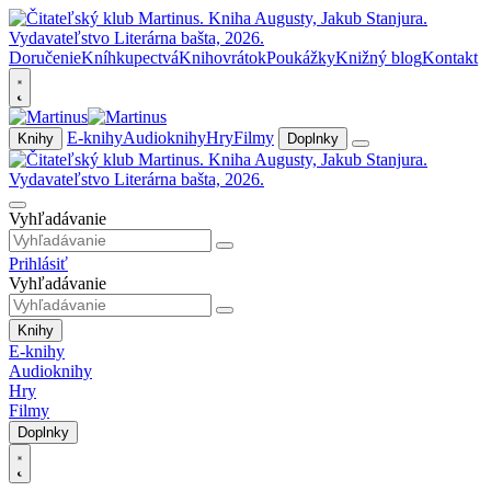
Doručenie
Kníhkupectvá
Knihovrátok
Poukážky
Knižný blog
Kontakt
E-knihy
Audioknihy
Hry
Filmy
Knihy
Doplnky
Vyhľadávanie
Prihlásiť
Vyhľadávanie
Knihy
E-knihy
Audioknihy
Hry
Filmy
Doplnky