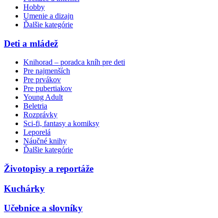
Hobby
Umenie a dizajn
Ďalšie kategórie
Deti a mládež
Knihorad – poradca kníh pre deti
Pre najmenších
Pre prvákov
Pre pubertiakov
Young Adult
Beletria
Rozprávky
Sci-fi, fantasy a komiksy
Leporelá
Náučné knihy
Ďalšie kategórie
Životopisy a reportáže
Kuchárky
Učebnice a slovníky