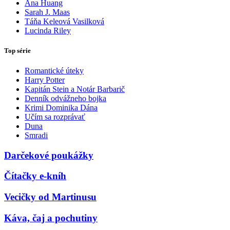
Ana Huang
Sarah J. Maas
Táňa Keleová Vasilková
Lucinda Riley
Top série
Romantické úteky
Harry Potter
Kapitán Stein a Notár Barbarič
Denník odvážneho bojka
Krimi Dominika Dána
Učím sa rozprávať
Duna
Smradi
Darčekové poukážky
Čítačky e-kníh
Vecičky od Martinusu
Káva, čaj a pochutiny