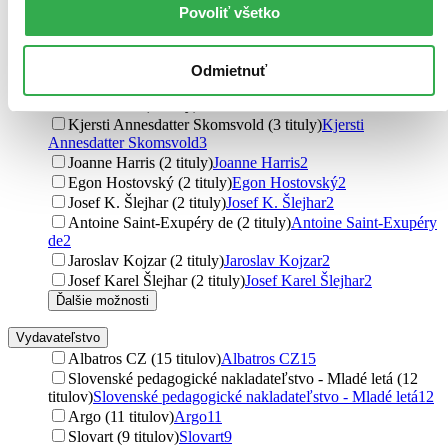
Rachael Lippincott (4 tituly)
Rachael Lippincott
4
Povoliť všetko
Mikki Daughtry (4 tituly)
Mikki Daughtry
4
Monika Macháčková (3 tituly)
Monika Macháčková
3
Kjersti A. Skomsvold (3 tituly)
Kjersti A. Skomsvold
3
Odmietnuť
Nikola R. Kocian (3 tituly)
Nikola R. Kocian
3
Edna Nová (3 tituly)
Edna Nová
3
Kjersti Annesdatter Skomsvold (3 tituly)
Kjersti
Annesdatter Skomsvold
3
Joanne Harris (2 tituly)
Joanne Harris
2
Egon Hostovský (2 tituly)
Egon Hostovský
2
Josef K. Šlejhar (2 tituly)
Josef K. Šlejhar
2
Antoine Saint-Exupéry de (2 tituly)
Antoine Saint-Exupéry
de
2
Jaroslav Kojzar (2 tituly)
Jaroslav Kojzar
2
Josef Karel Šlejhar (2 tituly)
Josef Karel Šlejhar
2
Ďalšie možnosti
Vydavateľstvo
Albatros CZ (15 titulov)
Albatros CZ
15
Slovenské pedagogické nakladateľstvo - Mladé letá (12
titulov)
Slovenské pedagogické nakladateľstvo - Mladé letá
12
Argo (11 titulov)
Argo
11
Slovart (9 titulov)
Slovart
9