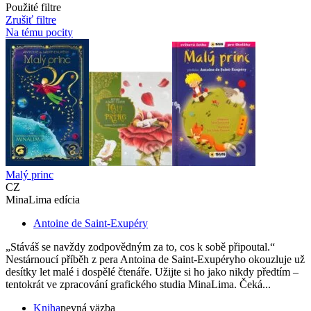
Použité filtre
Zrušiť filtre
Na tému pocity
Malý princ
CZ
MinaLima edícia
Antoine de Saint-Exupéry
„Stáváš se navždy zodpovědným za to, cos k sobě připoutal.“
Nestárnoucí příběh z pera Antoina de Saint-Exupéryho okouzluje už
desítky let malé i dospělé čtenáře. Užijte si ho jako nikdy předtím –
tentokrát ve zpracování grafického studia MinaLima. Čeká...
Kniha
pevná väzba