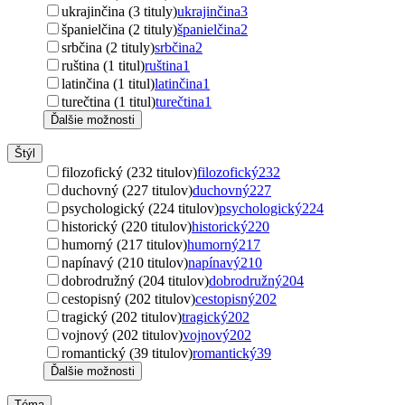
ukrajinčina (3 tituly)
ukrajinčina
3
španielčina (2 tituly)
španielčina
2
srbčina (2 tituly)
srbčina
2
ruština (1 titul)
ruština
1
latinčina (1 titul)
latinčina
1
turečtina (1 titul)
turečtina
1
Ďalšie možnosti
Štýl
filozofický (232 titulov)
filozofický
232
duchovný (227 titulov)
duchovný
227
psychologický (224 titulov)
psychologický
224
historický (220 titulov)
historický
220
humorný (217 titulov)
humorný
217
napínavý (210 titulov)
napínavý
210
dobrodružný (204 titulov)
dobrodružný
204
cestopisný (202 titulov)
cestopisný
202
tragický (202 titulov)
tragický
202
vojnový (202 titulov)
vojnový
202
romantický (39 titulov)
romantický
39
Ďalšie možnosti
Téma