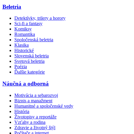
Beletria
Detektívky, trilery a horory
Sci-fi a fantasy
Komiksy
Romantika
Spoločenská beletria
Klasika
Historické
Slovenská beletria
Svetová beletria
Poézia
Ďalšie kategórie
Náučná a odborná
Motivácia a sebarozvoj
Biznis a manažment
Humanitné a spoločenské vedy
História
Životopisy a reportáže
Vzťahy a rodina
Zdravie a životný štýl
Počítače a internet