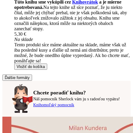
Túto knihu sme vykúpili cez
Knihovrátok
a je mierne
opotrebovaná.
Na tejto knihe už síce poznať, že ju niekto
čítal, môže jej chýbať prebal, nie je však poškodená tak, aby
to akokoľvek znižovalo zážitok z jej obsahu. Knihu sme
označili nálepkou, ktorá môže na niektorých obaloch
zanechať stopy.
5,30 €
Na sklade
Tento produkt síce máme aktuálne na sklade, máme však už
iba posledné kusy a ďalšie už nemá ani distribútor, preto je
možné, že bude onedlho úplne vypredaný. Ak ho chcete mať,
ponáhľajte sa!
Vložiť do košíka
Ďalšie formáty
Chcete poradiť knihu?
Náš pomocník Sherlock vám ju s radosťou vypátra!
Knihomoľský pomocník