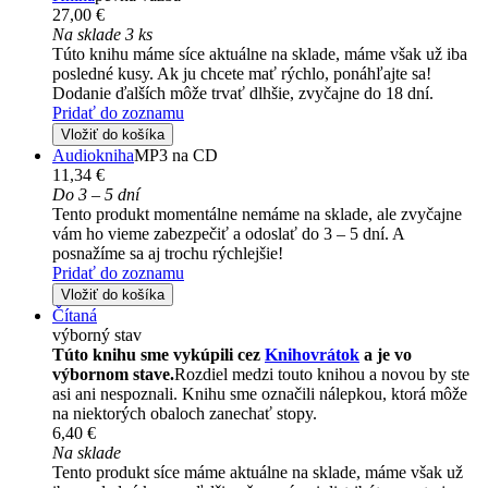
27,00 €
Na sklade 3 ks
Túto knihu máme síce aktuálne na sklade, máme však už iba
posledné kusy. Ak ju chcete mať rýchlo, ponáhľajte sa!
Dodanie ďalších môže trvať dlhšie, zvyčajne do 18 dní.
Pridať do zoznamu
Vložiť do košíka
Audiokniha
MP3 na CD
11,34 €
Do 3 – 5 dní
Tento produkt momentálne nemáme na sklade, ale zvyčajne
vám ho vieme zabezpečiť a odoslať do 3 – 5 dní. A
posnažíme sa aj trochu rýchlejšie!
Pridať do zoznamu
Vložiť do košíka
Čítaná
výborný stav
Túto knihu sme vykúpili cez
Knihovrátok
a je vo
výbornom stave.
Rozdiel medzi touto knihou a novou by ste
asi ani nespoznali. Knihu sme označili nálepkou, ktorá môže
na niektorých obaloch zanechať stopy.
6,40 €
Na sklade
Tento produkt síce máme aktuálne na sklade, máme však už