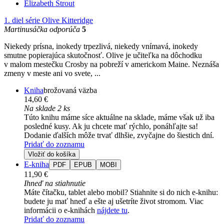
Elizabeth Strout
1. diel série
Olive Kitteridge
Martinusáčka odporúča
5
Niekedy prísna, inokedy trpezlivá, niekedy vnímavá, inokedy
smutne popierajúca skutočnosť. Olive je učiteľka na dôchodku
v malom mestečku Crosby na pobreží v americkom Maine. Neznáša
zmeny v meste ani vo svete, ...
Kniha
brožovaná väzba
14,60 €
Na sklade 2 ks
Túto knihu máme síce aktuálne na sklade, máme však už iba
posledné kusy. Ak ju chcete mať rýchlo, ponáhľajte sa!
Dodanie ďalších môže trvať dlhšie, zvyčajne do šiestich dní.
Pridať do zoznamu
Vložiť do košíka
E-kniha
PDF
EPUB
MOBI
11,90 €
Ihneď na stiahnutie
Máte čítačku, tablet alebo mobil? Stiahnite si do nich e-knihu:
budete ju mať hneď a ešte aj ušetríte život stromom. Viac
informácii o e-knihách
nájdete tu
.
Pridať do zoznamu