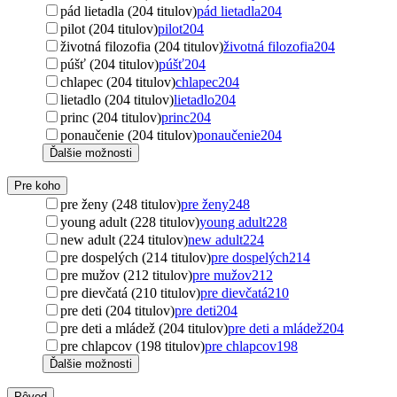
pád lietadla (204 titulov)
pád lietadla
204
pilot (204 titulov)
pilot
204
životná filozofia (204 titulov)
životná filozofia
204
púšť (204 titulov)
púšť
204
chlapec (204 titulov)
chlapec
204
lietadlo (204 titulov)
lietadlo
204
princ (204 titulov)
princ
204
ponaučenie (204 titulov)
ponaučenie
204
Ďalšie možnosti
Pre koho
pre ženy (248 titulov)
pre ženy
248
young adult (228 titulov)
young adult
228
new adult (224 titulov)
new adult
224
pre dospelých (214 titulov)
pre dospelých
214
pre mužov (212 titulov)
pre mužov
212
pre dievčatá (210 titulov)
pre dievčatá
210
pre deti (204 titulov)
pre deti
204
pre deti a mládež (204 titulov)
pre deti a mládež
204
pre chlapcov (198 titulov)
pre chlapcov
198
Ďalšie možnosti
Pôvod