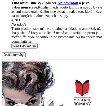
Túto knihu sme vykúpili cez
Knihovrátok
a je vo
výbornom stave.
Rozdiel medzi touto knihou a novou by ste
asi ani nespoznali. Knihu sme označili nálepkou, ktorá môže
na niektorých obaloch zanechať stopy.
4,70 €
Na sklade
Tento produkt síce máme aktuálne na sklade, máme však už
iba posledné kusy a ďalšie už nemá ani distribútor, preto je
možné, že bude onedlho úplne vypredaný. Ak ho chcete mať,
ponáhľajte sa!
Vložiť do košíka
Ďalšie formáty