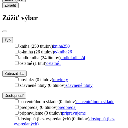
Zoradiť
Zúžiť výber
Typ
kniha (250 titulov)
kniha
250
e-kniha (26 titulov)
e-kniha
26
audiokniha (24 titulov)
audiokniha
24
ostatné (1 titul)
ostatné
1
Zobraziť iba
novinky (0 titulov)
novinky
zľavnené tituly (0 titulov)
zľavnené tituly
Dostupnosť
na centrálnom sklade (0 titulov)
na centrálnom sklade
predpredaj (0 titulov)
predpredaj
pripravujeme (0 titulov)
pripravujeme
dostupná (bez vypredaných) (0 titulov)
dostupná (bez
vypredaných)