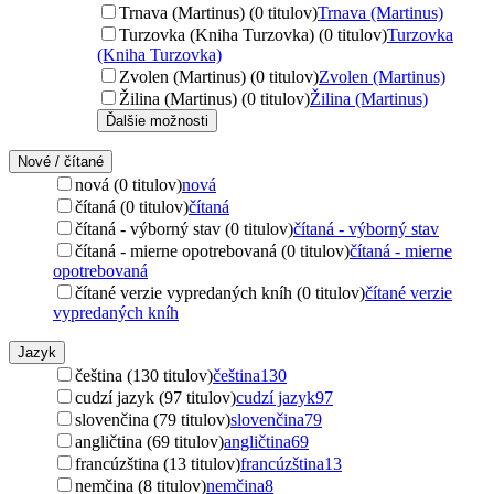
Trnava (Martinus) (0 titulov)
Trnava (Martinus)
Turzovka (Kniha Turzovka) (0 titulov)
Turzovka
(Kniha Turzovka)
Zvolen (Martinus) (0 titulov)
Zvolen (Martinus)
Žilina (Martinus) (0 titulov)
Žilina (Martinus)
Ďalšie možnosti
Nové / čítané
nová (0 titulov)
nová
čítaná (0 titulov)
čítaná
čítaná - výborný stav (0 titulov)
čítaná - výborný stav
čítaná - mierne opotrebovaná (0 titulov)
čítaná - mierne
opotrebovaná
čítané verzie vypredaných kníh (0 titulov)
čítané verzie
vypredaných kníh
Jazyk
čeština (130 titulov)
čeština
130
cudzí jazyk (97 titulov)
cudzí jazyk
97
slovenčina (79 titulov)
slovenčina
79
angličtina (69 titulov)
angličtina
69
francúzština (13 titulov)
francúzština
13
nemčina (8 titulov)
nemčina
8