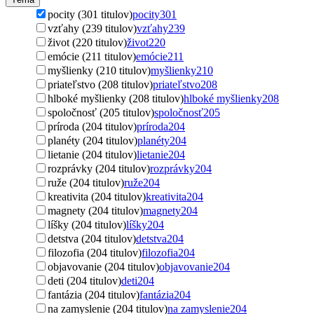
pocity (301 titulov)
pocity
301
vzťahy (239 titulov)
vzťahy
239
život (220 titulov)
život
220
emócie (211 titulov)
emócie
211
myšlienky (210 titulov)
myšlienky
210
priateľstvo (208 titulov)
priateľstvo
208
hlboké myšlienky (208 titulov)
hlboké myšlienky
208
spoločnosť (205 titulov)
spoločnosť
205
príroda (204 titulov)
príroda
204
planéty (204 titulov)
planéty
204
lietanie (204 titulov)
lietanie
204
rozprávky (204 titulov)
rozprávky
204
ruže (204 titulov)
ruže
204
kreativita (204 titulov)
kreativita
204
magnety (204 titulov)
magnety
204
líšky (204 titulov)
líšky
204
detstva (204 titulov)
detstva
204
filozofia (204 titulov)
filozofia
204
objavovanie (204 titulov)
objavovanie
204
deti (204 titulov)
deti
204
fantázia (204 titulov)
fantázia
204
na zamyslenie (204 titulov)
na zamyslenie
204