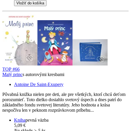
Vložiť do košíka
TOP #66
Malý princ
s autorovými kresbami
Antoine De Saint-Exupery
Pôvabná knižka nielen pre deti, ale pre všetkých, ktorí chcú deťom
porozumieť. Toto dielko dosiahlo svetový úspech a dnes patrí do
základného fondu svetovej literatúry. Jeho hodnota a krása
nespočíva len v peknom rozprávkovom príbehu...
Kniha
pevná väzba
5,09 €
Na sklade > 5 ks