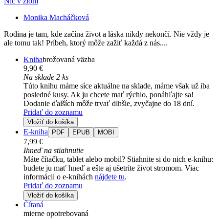
Nič v zlom
Monika Macháčková
Rodina je tam, kde začína život a láska nikdy nekončí. Nie vždy je
ale tomu tak! Príbeh, ktorý môže zažiť každá z nás....
Kniha
brožovaná väzba
9,90 €
Na sklade 2 ks
Túto knihu máme síce aktuálne na sklade, máme však už iba
posledné kusy. Ak ju chcete mať rýchlo, ponáhľajte sa!
Dodanie ďalších môže trvať dlhšie, zvyčajne do 18 dní.
Pridať do zoznamu
Vložiť do košíka
E-kniha
PDF
EPUB
MOBI
7,99 €
Ihneď na stiahnutie
Máte čítačku, tablet alebo mobil? Stiahnite si do nich e-knihu:
budete ju mať hneď a ešte aj ušetríte život stromom. Viac
informácii o e-knihách
nájdete tu
.
Pridať do zoznamu
Vložiť do košíka
Čítaná
mierne opotrebovaná