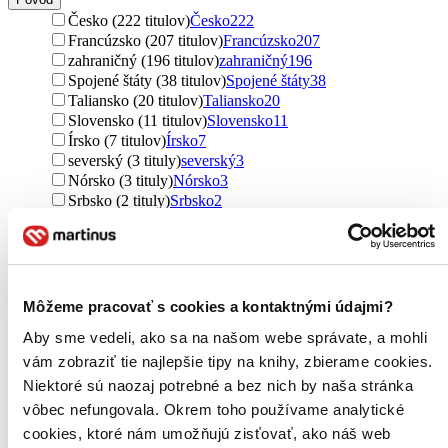
Česko (222 titulov)
Česko
222
Francúzsko (207 titulov)
Francúzsko
207
zahraničný (196 titulov)
zahraničný
196
Spojené štáty (38 titulov)
Spojené štáty
38
Taliansko (20 titulov)
Taliansko
20
Slovensko (11 titulov)
Slovensko
11
Írsko (7 titulov)
Írsko
7
severský (3 tituly)
severský
3
Nórsko (3 tituly)
Nórsko
3
Srbsko (2 tituly)
Srbsko
2
Ďalšie možnosti
Útvar
romány (290 titulov)
romány
290
poviedky (22 titulov)
poviedky
22
Môžeme pracovať s cookies a kontaktnými údajmi?
úvahy (1 titul)
úvahy
1
Aby sme vedeli, ako sa na našom webe správate, a mohli
Podžáner
vám zobraziť tie najlepšie tipy na knihy, zbierame cookies.
rozprávky (204 titulov)
rozprávky
204
Niektoré sú naozaj potrebné a bez nich by naša stránka
poviedky (1 titul)
poviedky
1
vôbec nefungovala. Okrem toho používame analytické
Autor
cookies, ktoré nám umožňujú zisťovať, ako náš web