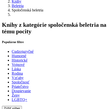
Knihy
Beletria
Spoločenská beletria
Knihy z kategórie spoločenská beletria na
tému pocity
Populárne filtre
Cudzojazyčné
Humorné
Historické
Vojnové
Láska
Rodina
Vzťahy
Spoločnosť
Priateľstvo
Dospievanie
Ženy
LGBTQ+
Zúžiť výber