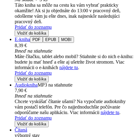
Táto kniha sa môže na cestu ku vám vybrať prakticky
okamžite! Ak si ju objednáte do 13:00 v pracovný deň,
odošleme vám ju ešte dnes, inak najneskôr nasledujúci
pracovný deň.
Pridať do zoznamu
Vložiť do košíka
E-kniha
PDF
EPUB
MOBI
8,39 €
Ihneď na stiahnutie
Máte čítačku, tablet alebo mobil? Stiahnite si do nich e-knihu:
budete ju mať hneď a ešte aj ušetríte život stromom. Viac
informácii o e-knihách
nájdete tu
.
Pridať do zoznamu
Vložiť do košíka
Audiokniha
MP3 na stiahnutie
7,90 €
Ihneď na stiahnutie
Chcete vyskúšať čítanie ušami? Na vypočutie audioknihy
vám postačí telefón. Pre čo najjednoduchšie počúvanie
odporúčame našu aplikáciu. Viac informácii
nájdete tu
.
Pridať do zoznamu
Vložiť do košíka
Čítaná
výborný stav