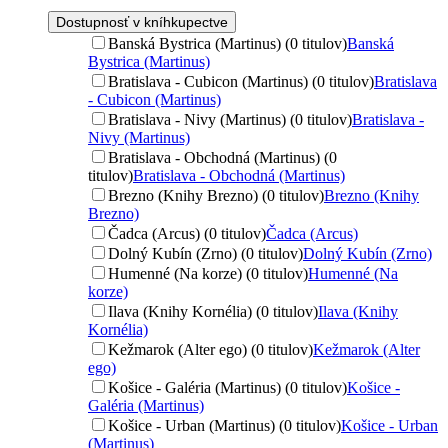
Dostupnosť v kníhkupectve
Banská Bystrica (Martinus) (0 titulov)
Banská
Bystrica (Martinus)
Bratislava - Cubicon (Martinus) (0 titulov)
Bratislava
- Cubicon (Martinus)
Bratislava - Nivy (Martinus) (0 titulov)
Bratislava -
Nivy (Martinus)
Bratislava - Obchodná (Martinus) (0
titulov)
Bratislava - Obchodná (Martinus)
Brezno (Knihy Brezno) (0 titulov)
Brezno (Knihy
Brezno)
Čadca (Arcus) (0 titulov)
Čadca (Arcus)
Dolný Kubín (Zrno) (0 titulov)
Dolný Kubín (Zrno)
Humenné (Na korze) (0 titulov)
Humenné (Na
korze)
Ilava (Knihy Kornélia) (0 titulov)
Ilava (Knihy
Kornélia)
Kežmarok (Alter ego) (0 titulov)
Kežmarok (Alter
ego)
Košice - Galéria (Martinus) (0 titulov)
Košice -
Galéria (Martinus)
Košice - Urban (Martinus) (0 titulov)
Košice - Urban
(Martinus)