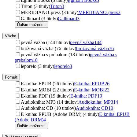
Egmont Books (3 tituly)
Egmont Books
3
Triton (3 tituly)
Triton
3
MERIDIANO-press (3 tituly)
MERIDIANO-press
3
Gallimard (3 tituly)
Gallimard
3
Ďalšie možnosti
Väzba
pevná väzba (144 titulov)
pevná väzba
144
brožovaná väzba (76 titulov)
brožovaná väzba
76
pevná väzba s prebalom (18 titulov)
pevná väzba s
prebalom
18
leporelo (3 tituly)
leporelo
3
Formát
E-kniha: EPUB (26 titulov)
E-kniha: EPUB
26
E-kniha: MOBI (22 titulov)
E-kniha: MOBI
22
E-kniha: PDF (19 titulov)
E-kniha: PDF
19
Audiokniha: MP3 (14 titulov)
Audiokniha: MP3
14
Audiokniha: CD (10 titulov)
Audiokniha: CD
10
E-kniha: EPUB (Adobe DRM) (4 tituly)
E-kniha: EPUB
(Adobe DRM)
4
Ďalšie možnosti