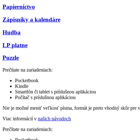
Papiernictvo
Zápisníky a kalendáre
Hudba
LP platne
Puzzle
Prečítate na zariadeniach:
Pocketbook
Kindle
Smartfón či tablet s príslušnou aplikáciou
Počítač s príslušnou aplikáciou
Nie je možné meniť veľkosť písma, formát je preto vhodný skôr pre 
Viac informácií v
našich návodoch
Prečítate na zariadeniach:
Pocketbook