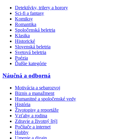
Detektívky, trilery a horory
Sci-fi a fantasy
Komiksy
Romantika
Spoločenská beletria
Klasika
Historické
Slovenská beletria
Svetová beletria
Poézia
Ďalšie kategórie
Náučná a odborná
Motivácia a sebarozvoj
Biznis a manažment
Humanitné a spoločenské vedy
História
Životopisy a reportáže
Vzťahy a rodina
Zdravie a životný štýl
Počítače a internet
Hobby
Umenie a dizajn