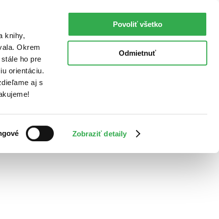
Povoliť všetko
a knihy,
ovala. Okrem
Odmietnuť
stále ho pre
u orientáciu.
dieľame aj s
Ďakujeme!
ngové
Zobraziť detaily