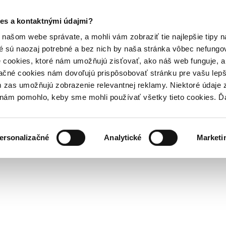
es a kontaktnými údajmi?
našom webe správate, a mohli vám zobraziť tie najlepšie tipy n
é sú naozaj potrebné a bez nich by naša stránka vôbec nefung
 cookies, ktoré nám umožňujú zisťovať, ako náš web funguje, a 
ačné cookies nám dovoľujú prispôsobovať stránku pre vašu lepši
zas umožňujú zobrazenie relevantnej reklamy. Niektoré údaje z
y nám pomohlo, keby sme mohli používať všetky tieto cookies. 
ersonalizačné
Analytické
Marketi