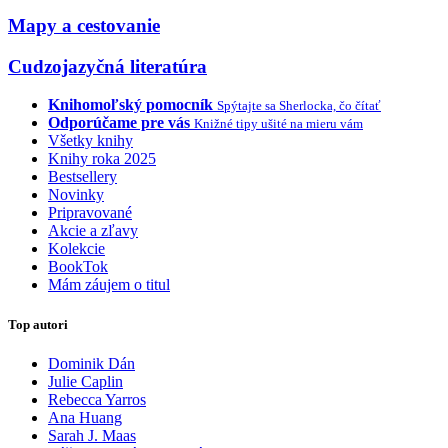
Mapy a cestovanie
Cudzojazyčná literatúra
Knihomoľský pomocník
Spýtajte sa Sherlocka, čo čítať
Odporúčame pre vás
Knižné tipy ušité na mieru vám
Všetky knihy
Knihy roka 2025
Bestsellery
Novinky
Pripravované
Akcie a zľavy
Kolekcie
BookTok
Mám záujem o titul
Top autori
Dominik Dán
Julie Caplin
Rebecca Yarros
Ana Huang
Sarah J. Maas