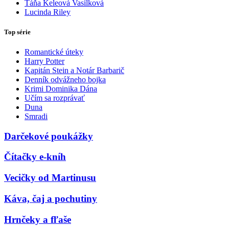
Táňa Keleová Vasilková
Lucinda Riley
Top série
Romantické úteky
Harry Potter
Kapitán Stein a Notár Barbarič
Denník odvážneho bojka
Krimi Dominika Dána
Učím sa rozprávať
Duna
Smradi
Darčekové poukážky
Čítačky e-kníh
Vecičky od Martinusu
Káva, čaj a pochutiny
Hrnčeky a fľaše