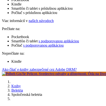
Kindle
Smartfón či tablet s príslušnou aplikáciou
Počítač s príslušnou aplikáciou
Viac informácií v
našich návodoch
Prečítate na:
Pocketbook
Smartfón či tablet
s podporovanou aplikáciou
Počítač
s podporovanou aplikáciou
Neprečítate na:
Kindle
Ako čítať e-knihy zabezpečené cez Adobe DRM?
Knihy
Beletria
Spoločenská beletria