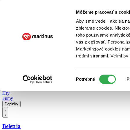
Doručenie
Kníhkupectvá
Knihovrátok
Poukážky
Knižný blog
Kontakt
Môžeme pracovať s cooki
Aby sme vedeli, ako sa na 
zbierame cookies. Niektor
E-knihy
Audioknihy
Hry
Filmy
Knihy
Doplnky
toho používame analytické
vás zlepšovať. Personaliz
Vyhľadávanie
Marketingové cookies nám 
tretími stranami. Veľmi b
Prihlásiť
Vyhľadávanie
Výber
Knihy
Potrebné
P
súhlasu
E-knihy
Audioknihy
Hry
Filmy
Doplnky
Beletria