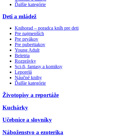
Ďalšie kategórie
Deti a mládež
Knihorad – poradca kníh pre deti
Pre najmenších
Pre prvákov
Pre pubertiakov
Young Adult
Beletria
Rozprávky
Sci-fi, fantasy a komiksy
Leporelá
Náučné knihy
Ďalšie kategórie
Životopisy a reportáže
Kuchárky
Učebnice a slovníky
Náboženstvo a ezoterika