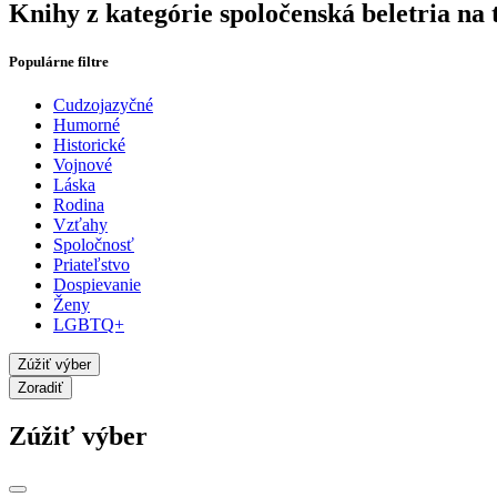
Knihy z kategórie spoločenská beletria na
Populárne filtre
Cudzojazyčné
Humorné
Historické
Vojnové
Láska
Rodina
Vzťahy
Spoločnosť
Priateľstvo
Dospievanie
Ženy
LGBTQ+
Zúžiť výber
Zoradiť
Zúžiť výber