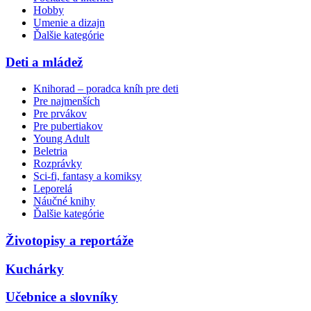
Hobby
Umenie a dizajn
Ďalšie kategórie
Deti a mládež
Knihorad – poradca kníh pre deti
Pre najmenších
Pre prvákov
Pre pubertiakov
Young Adult
Beletria
Rozprávky
Sci-fi, fantasy a komiksy
Leporelá
Náučné knihy
Ďalšie kategórie
Životopisy a reportáže
Kuchárky
Učebnice a slovníky