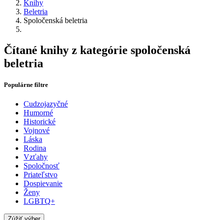
Knihy
Beletria
Spoločenská beletria
Čítané knihy z kategórie spoločenská
beletria
Populárne filtre
Cudzojazyčné
Humorné
Historické
Vojnové
Láska
Rodina
Vzťahy
Spoločnosť
Priateľstvo
Dospievanie
Ženy
LGBTQ+
Zúžiť výber