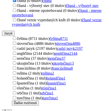
čítaná (0 titulov)
čítaná
čítaná - výborný stav (0 titulov)
čítaná - výborný stav
čítaná - mierne opotrebovaná (0 titulov)
čítaná - mierne
opotrebovaná
čítané verzie vypredaných kníh (0 titulov)
čítané verzie
vypredaných kníh
Jazyk
čeština (8711 titulov)
čeština
8711
slovenčina (4886 titulov)
slovenčina
4886
cudzí jazyk (2197 titulov)
cudzí jazyk
2197
angličtina (2144 titulov)
angličtina
2144
nemčina (37 titulov)
nemčina
37
ukrajinčina (13 titulov)
ukrajinčina
13
francúzština (8 titulov)
francúzština
8
ruština (2 tituly)
ruština
2
holandčina (1 titul)
holandčina
1
španielčina (1 titul)
španielčina
1
rómčina (1 titul)
rómčina
1
srbčina (1 titul)
srbčina
1
turečtina (1 titul)
turečtina
1
Ďalšie možnosti