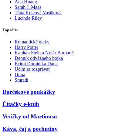
Ana Huang
Sarah J. Maas
Táňa Keleová Vasilková
Lucinda Riley
Top série
Romantické úteky
Harry Potter
Kapitán Stein a Notár Barbarič
Denník odvážneho bojka
Krimi Dominika Dána
Učím sa rozprávať
Duna
Smradi
Darčekové poukážky
Čítačky e-kníh
Vecičky od Martinusu
Káva, čaj a pochutiny