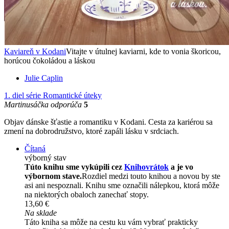
Kaviareň v Kodani
Vitajte v útulnej kaviarni, kde to vonia škoricou,
horúcou čokoládou a láskou
Julie Caplin
1. diel série
Romantické úteky
Martinusáčka odporúča
5
Objav dánske šťastie a romantiku v Kodani. Cesta za kariérou sa
zmení na dobrodružstvo, ktoré zapáli lásku v srdciach.
Čítaná
výborný stav
Túto knihu sme vykúpili cez
Knihovrátok
a je vo
výbornom stave.
Rozdiel medzi touto knihou a novou by ste
asi ani nespoznali. Knihu sme označili nálepkou, ktorá môže
na niektorých obaloch zanechať stopy.
13,60 €
Na sklade
Táto kniha sa môže na cestu ku vám vybrať prakticky