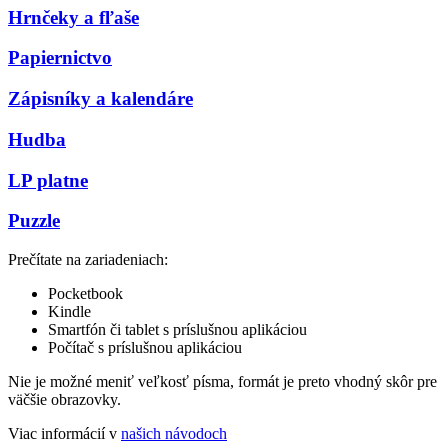
Hrnčeky a fľaše
Papiernictvo
Zápisníky a kalendáre
Hudba
LP platne
Puzzle
Prečítate na zariadeniach:
Pocketbook
Kindle
Smartfón či tablet s príslušnou aplikáciou
Počítač s príslušnou aplikáciou
Nie je možné meniť veľkosť písma, formát je preto vhodný skôr pre
väčšie obrazovky.
Viac informácií v
našich návodoch