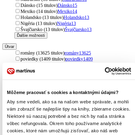
Dánsko (15 titulov)
Dánsko
15
Mexiko (14 titulov)
Mexiko
14
Holandsko (13 titulov)
Holandsko
13
Nigéria (13 titulov)
Nigéria
13
Švajčiarsko (13 titulov)
Švajčiarsko
13
Ďalšie možnosti
Útvar
romány (13625 titulov)
romány
13625
poviedky (1409 titulov)
poviedky
1409
učebnice (100 titulov)
učebnice
100
novela (90 titulov)
novela
90
fejtóny (53 titulov)
fejtóny
53
texty (21 titulov)
texty
21
básne (19 titulov)
básne
19
Môžeme pracovať s cookies a kontaktnými údajmi?
esej (18 titulov)
esej
18
úvahy (17 titulov)
úvahy
17
Aby sme vedeli, ako sa na našom webe správate, a mohli
mýty (14 titulov)
mýty
14
vám zobraziť tie najlepšie tipy na knihy, zbierame cookies.
postrehy (13 titulov)
postrehy
13
Niektoré sú naozaj potrebné a bez nich by naša stránka
rozhovory (10 titulov)
rozhovory
10
vôbec nefungovala. Okrem toho používame analytické
scenáre (8 titulov)
scenáre
8
cookies, ktoré nám umožňujú zisťovať, ako náš web
fotografická publikácia (6 titulov)
fotografická publikácia
6