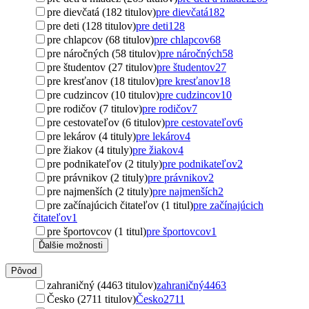
pre dievčatá (182 titulov)
pre dievčatá
182
pre deti (128 titulov)
pre deti
128
pre chlapcov (68 titulov)
pre chlapcov
68
pre náročných (58 titulov)
pre náročných
58
pre študentov (27 titulov)
pre študentov
27
pre kresťanov (18 titulov)
pre kresťanov
18
pre cudzincov (10 titulov)
pre cudzincov
10
pre rodičov (7 titulov)
pre rodičov
7
pre cestovateľov (6 titulov)
pre cestovateľov
6
pre lekárov (4 tituly)
pre lekárov
4
pre žiakov (4 tituly)
pre žiakov
4
pre podnikateľov (2 tituly)
pre podnikateľov
2
pre právnikov (2 tituly)
pre právnikov
2
pre najmenších (2 tituly)
pre najmenších
2
pre začínajúcich čitateľov (1 titul)
pre začínajúcich
čitateľov
1
pre športovcov (1 titul)
pre športovcov
1
Ďalšie možnosti
Pôvod
zahraničný (4463 titulov)
zahraničný
4463
Česko (2711 titulov)
Česko
2711