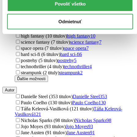
Povoliť všetko
psychotriller (32 titulov)
psychotriller
32
urban fantasy (24 titulov)
urban fantasy
24
mágia a meč (15 titulov)
mágia a meč
15
Odmietnuť
dark fantasy (11 titulov)
dark fantasy
11
soft sci-fi (11 titulov)
soft sci-fi
11
high fantasy (10 titulov)
high fantasy
10
science fantasy (7 titulov)
science fantasy
7
space opera (7 titulov)
space opera
7
hard sci-fi (6 titulov)
hard sci-fi
6
postrehy (5 titulov)
postrehy
5
technothriller (4 tituly)
technothriller
4
steampunk (2 tituly)
steampunk
2
Ďalšie možnosti
Autor
Danielle Steel (353 titulov)
Danielle Steel
353
Paulo Coelho (130 titulov)
Paulo Coelho
130
Táňa Keleová-Vasilková (121 titulov)
Táňa Keleová-
Vasilková
121
Nicholas Sparks (98 titulov)
Nicholas Sparks
98
Jojo Moyes (93 titulov)
Jojo Moyes
93
Jane Austen (91 titulov)
Jane Austen
91