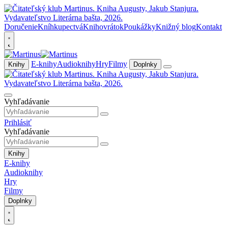
Doručenie
Kníhkupectvá
Knihovrátok
Poukážky
Knižný blog
Kontakt
E-knihy
Audioknihy
Hry
Filmy
Knihy
Doplnky
Vyhľadávanie
Prihlásiť
Vyhľadávanie
Knihy
E-knihy
Audioknihy
Hry
Filmy
Doplnky