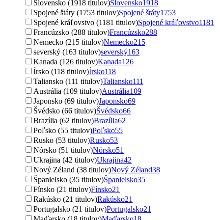
Slovensko (1918 titulov)
Slovensko
1918
Spojené štáty (1753 titulov)
Spojené štáty
1753
Spojené kráľovstvo (1181 titulov)
Spojené kráľovstvo
1181
Francúzsko (288 titulov)
Francúzsko
288
Nemecko (215 titulov)
Nemecko
215
severský (163 titulov)
severský
163
Kanada (126 titulov)
Kanada
126
Írsko (118 titulov)
Írsko
118
Taliansko (111 titulov)
Taliansko
111
Austrália (109 titulov)
Austrália
109
Japonsko (69 titulov)
Japonsko
69
Švédsko (66 titulov)
Švédsko
66
Brazília (62 titulov)
Brazília
62
Poľsko (55 titulov)
Poľsko
55
Rusko (53 titulov)
Rusko
53
Nórsko (51 titulov)
Nórsko
51
Ukrajina (42 titulov)
Ukrajina
42
Nový Zéland (38 titulov)
Nový Zéland
38
Španielsko (35 titulov)
Španielsko
35
Fínsko (21 titulov)
Fínsko
21
Rakúsko (21 titulov)
Rakúsko
21
Portugalsko (21 titulov)
Portugalsko
21
Maďarsko (18 titulov)
Maďarsko
18