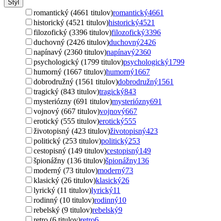
Štýl
romantický (4661 titulov)
romantický
4661
historický (4521 titulov)
historický
4521
filozofický (3396 titulov)
filozofický
3396
duchovný (2426 titulov)
duchovný
2426
napínavý (2360 titulov)
napínavý
2360
psychologický (1799 titulov)
psychologický
1799
humorný (1667 titulov)
humorný
1667
dobrodružný (1561 titulov)
dobrodružný
1561
tragický (843 titulov)
tragický
843
mysteriózny (691 titulov)
mysteriózny
691
vojnový (667 titulov)
vojnový
667
erotický (555 titulov)
erotický
555
životopisný (423 titulov)
životopisný
423
politický (253 titulov)
politický
253
cestopisný (149 titulov)
cestopisný
149
špionážny (136 titulov)
špionážny
136
moderný (73 titulov)
moderný
73
klasický (26 titulov)
klasický
26
lyrický (11 titulov)
lyrický
11
rodinný (10 titulov)
rodinný
10
rebelský (9 titulov)
rebelský
9
retro (6 titulov)
retro
6