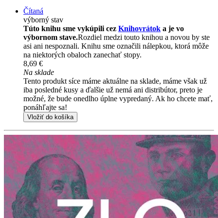
Čítaná
výborný stav
Túto knihu sme vykúpili cez
Knihovrátok
a je vo
výbornom stave.
Rozdiel medzi touto knihou a novou by ste
asi ani nespoznali. Knihu sme označili nálepkou, ktorá môže
na niektorých obaloch zanechať stopy.
8,69 €
Na sklade
Tento produkt síce máme aktuálne na sklade, máme však už
iba posledné kusy a ďalšie už nemá ani distribútor, preto je
možné, že bude onedlho úplne vypredaný. Ak ho chcete mať,
ponáhľajte sa!
Vložiť do košíka