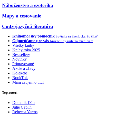
Náboženstvo a ezoterika
Mapy a cestovanie
Cudzojazyčná literatúra
Knihomoľský pomocník
Spýtajte sa Sherlocka, čo čítať
Odporúčame pre vás
Knižné tipy ušité na mieru vám
Všetky knihy
Knihy roka 2025
Bestsellery
Novinky
Pripravované
Akcie a zľavy
Kolekcie
BookTok
Mám záujem o titul
Top autori
Dominik Dán
Julie Caplin
Rebecca Yarros