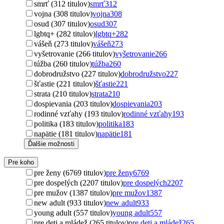
smrť (312 titulov)
smrť
312
vojna (308 titulov)
vojna
308
osud (307 titulov)
osud
307
lgbtq+ (282 titulov)
lgbtq+
282
vášeň (273 titulov)
vášeň
273
vyšetrovanie (266 titulov)
vyšetrovanie
266
túžba (260 titulov)
túžba
260
dobrodružstvo (227 titulov)
dobrodružstvo
227
šťastie (221 titulov)
šťastie
221
strata (210 titulov)
strata
210
dospievania (203 titulov)
dospievania
203
rodinné vzťahy (193 titulov)
rodinné vzťahy
193
politika (183 titulov)
politika
183
napätie (181 titulov)
napätie
181
Ďalšie možnosti
Pre koho
pre ženy (6769 titulov)
pre ženy
6769
pre dospelých (2207 titulov)
pre dospelých
2207
pre mužov (1387 titulov)
pre mužov
1387
new adult (933 titulov)
new adult
933
young adult (557 titulov)
young adult
557
pre deti a mládež (265 titulov)
pre deti a mládež
265