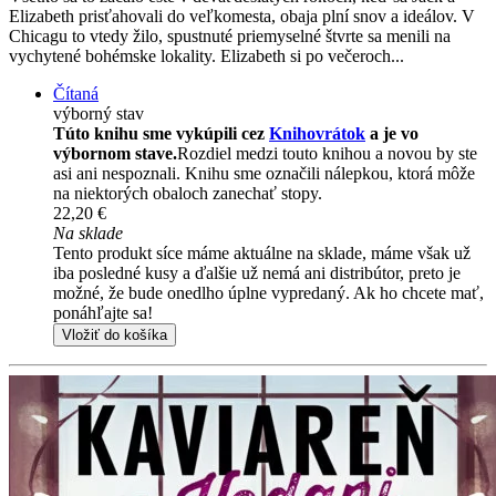
Elizabeth prisťahovali do veľkomesta, obaja plní snov a ideálov. V
Chicagu to vtedy žilo, spustnuté priemyselné štvrte sa menili na
vychytené bohémske lokality. Elizabeth si po večeroch...
Čítaná
výborný stav
Túto knihu sme vykúpili cez
Knihovrátok
a je vo
výbornom stave.
Rozdiel medzi touto knihou a novou by ste
asi ani nespoznali. Knihu sme označili nálepkou, ktorá môže
na niektorých obaloch zanechať stopy.
22,20 €
Na sklade
Tento produkt síce máme aktuálne na sklade, máme však už
iba posledné kusy a ďalšie už nemá ani distribútor, preto je
možné, že bude onedlho úplne vypredaný. Ak ho chcete mať,
ponáhľajte sa!
Vložiť do košíka