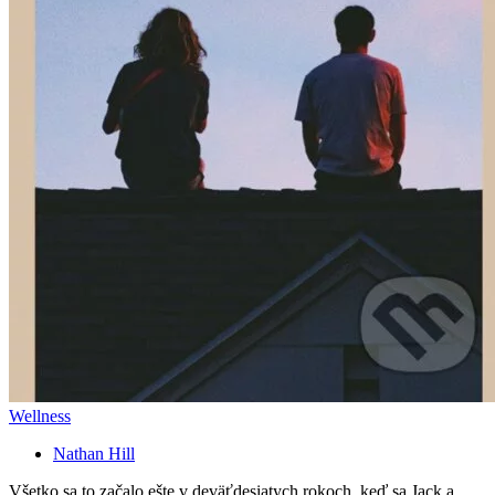
Wellness
Nathan Hill
Všetko sa to začalo ešte v deväťdesiatych rokoch, keď sa Jack a