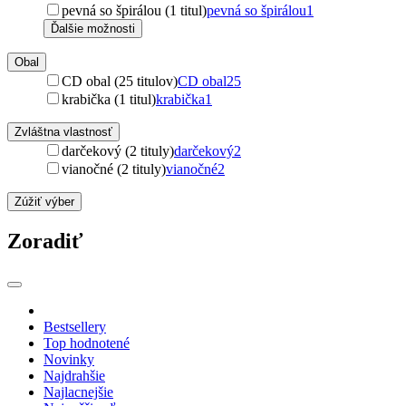
pevná so špirálou (1 titul)
pevná so špirálou
1
Ďalšie možnosti
Obal
CD obal (25 titulov)
CD obal
25
krabička (1 titul)
krabička
1
Zvláštna vlastnosť
darčekový (2 tituly)
darčekový
2
vianočné (2 tituly)
vianočné
2
Zúžiť výber
Zoradiť
Bestsellery
Top hodnotené
Novinky
Najdrahšie
Najlacnejšie