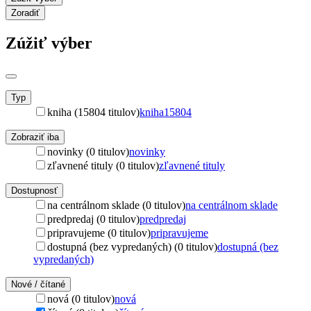
Zoradiť
Zúžiť výber
Typ
kniha (15804 titulov)
kniha
15804
Zobraziť iba
novinky (0 titulov)
novinky
zľavnené tituly (0 titulov)
zľavnené tituly
Dostupnosť
na centrálnom sklade (0 titulov)
na centrálnom sklade
predpredaj (0 titulov)
predpredaj
pripravujeme (0 titulov)
pripravujeme
dostupná (bez vypredaných) (0 titulov)
dostupná (bez
vypredaných)
Nové / čítané
nová (0 titulov)
nová