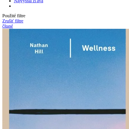
Najvyššia zľava
Použité filtre
Zrušiť filtre
čítané