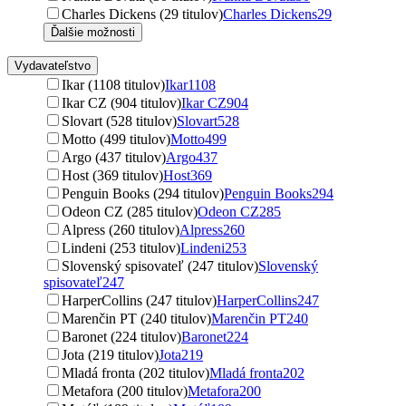
Charles Dickens (29 titulov)
Charles Dickens
29
Ďalšie možnosti
Vydavateľstvo
Ikar (1108 titulov)
Ikar
1108
Ikar CZ (904 titulov)
Ikar CZ
904
Slovart (528 titulov)
Slovart
528
Motto (499 titulov)
Motto
499
Argo (437 titulov)
Argo
437
Host (369 titulov)
Host
369
Penguin Books (294 titulov)
Penguin Books
294
Odeon CZ (285 titulov)
Odeon CZ
285
Alpress (260 titulov)
Alpress
260
Lindeni (253 titulov)
Lindeni
253
Slovenský spisovateľ (247 titulov)
Slovenský
spisovateľ
247
HarperCollins (247 titulov)
HarperCollins
247
Marenčin PT (240 titulov)
Marenčin PT
240
Baronet (224 titulov)
Baronet
224
Jota (219 titulov)
Jota
219
Mladá fronta (202 titulov)
Mladá fronta
202
Metafora (200 titulov)
Metafora
200