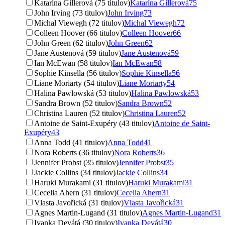
Katarína Gillerová (75 titulov)
Katarína Gillerová
75
John Irving (73 titulov)
John Irving
73
Michal Viewegh (72 titulov)
Michal Viewegh
72
Colleen Hoover (66 titulov)
Colleen Hoover
66
John Green (62 titulov)
John Green
62
Jane Austenová (59 titulov)
Jane Austenová
59
Ian McEwan (58 titulov)
Ian McEwan
58
Sophie Kinsella (56 titulov)
Sophie Kinsella
56
Liane Moriarty (54 titulov)
Liane Moriarty
54
Halina Pawlowská (53 titulov)
Halina Pawlowská
53
Sandra Brown (52 titulov)
Sandra Brown
52
Christina Lauren (52 titulov)
Christina Lauren
52
Antoine de Saint-Exupéry (43 titulov)
Antoine de Saint-
Exupéry
43
Anna Todd (41 titulov)
Anna Todd
41
Nora Roberts (36 titulov)
Nora Roberts
36
Jennifer Probst (35 titulov)
Jennifer Probst
35
Jackie Collins (34 titulov)
Jackie Collins
34
Haruki Murakami (31 titulov)
Haruki Murakami
31
Cecelia Ahern (31 titulov)
Cecelia Ahern
31
Vlasta Javořická (31 titulov)
Vlasta Javořická
31
Agnes Martin-Lugand (31 titulov)
Agnes Martin-Lugand
31
Ivanka Devátá (30 titulov)
Ivanka Devátá
30