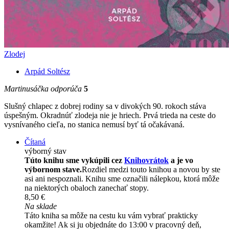
Zlodej
Arpád Soltész
Martinusáčka odporúča
5
Slušný chlapec z dobrej rodiny sa v divokých 90. rokoch stáva
úspešným. Okradnúť zlodeja nie je hriech. Prvá trieda na ceste do
vysnívaného cieľa, no stanica nemusí byť tá očakávaná.
Čítaná
výborný stav
Túto knihu sme vykúpili cez
Knihovrátok
a je vo
výbornom stave.
Rozdiel medzi touto knihou a novou by ste
asi ani nespoznali. Knihu sme označili nálepkou, ktorá môže
na niektorých obaloch zanechať stopy.
8,50 €
Na sklade
Táto kniha sa môže na cestu ku vám vybrať prakticky
okamžite! Ak si ju objednáte do 13:00 v pracovný deň,