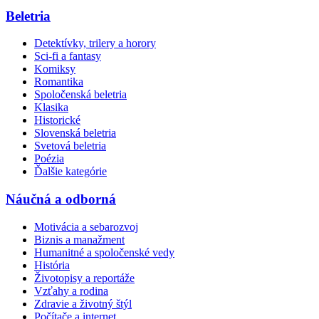
Beletria
Detektívky, trilery a horory
Sci-fi a fantasy
Komiksy
Romantika
Spoločenská beletria
Klasika
Historické
Slovenská beletria
Svetová beletria
Poézia
Ďalšie kategórie
Náučná a odborná
Motivácia a sebarozvoj
Biznis a manažment
Humanitné a spoločenské vedy
História
Životopisy a reportáže
Vzťahy a rodina
Zdravie a životný štýl
Počítače a internet