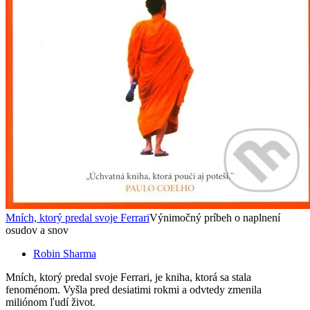
Mních, ktorý predal svoje Ferrari
Výnimočný príbeh o naplnení
osudov a snov
Robin Sharma
Mních, ktorý predal svoje Ferrari, je kniha, ktorá sa stala
fenoménom. Vyšla pred desiatimi rokmi a odvtedy zmenila
miliónom ľudí život.