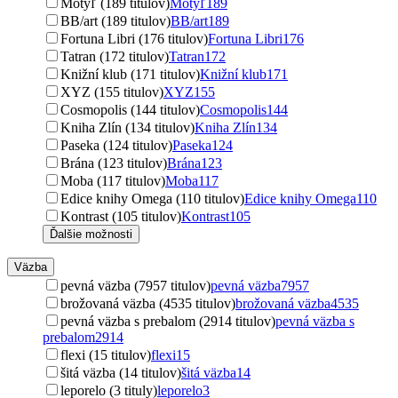
Motýľ (189 titulov)
Motýľ
189
BB/art (189 titulov)
BB/art
189
Fortuna Libri (176 titulov)
Fortuna Libri
176
Tatran (172 titulov)
Tatran
172
Knižní klub (171 titulov)
Knižní klub
171
XYZ (155 titulov)
XYZ
155
Cosmopolis (144 titulov)
Cosmopolis
144
Kniha Zlín (134 titulov)
Kniha Zlín
134
Paseka (124 titulov)
Paseka
124
Brána (123 titulov)
Brána
123
Moba (117 titulov)
Moba
117
Edice knihy Omega (110 titulov)
Edice knihy Omega
110
Kontrast (105 titulov)
Kontrast
105
Ďalšie možnosti
Väzba
pevná väzba (7957 titulov)
pevná väzba
7957
brožovaná väzba (4535 titulov)
brožovaná väzba
4535
pevná väzba s prebalom (2914 titulov)
pevná väzba s
prebalom
2914
flexi (15 titulov)
flexi
15
šitá väzba (14 titulov)
šitá väzba
14
leporelo (3 tituly)
leporelo
3