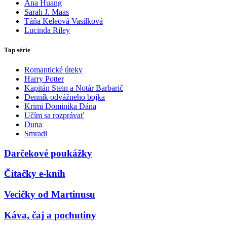
Ana Huang
Sarah J. Maas
Táňa Keleová Vasilková
Lucinda Riley
Top série
Romantické úteky
Harry Potter
Kapitán Stein a Notár Barbarič
Denník odvážneho bojka
Krimi Dominika Dána
Učím sa rozprávať
Duna
Smradi
Darčekové poukážky
Čítačky e-kníh
Vecičky od Martinusu
Káva, čaj a pochutiny