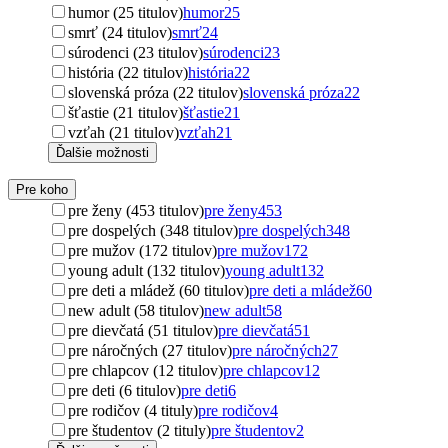
humor (25 titulov)
humor
25
smrť (24 titulov)
smrť
24
súrodenci (23 titulov)
súrodenci
23
história (22 titulov)
história
22
slovenská próza (22 titulov)
slovenská próza
22
šťastie (21 titulov)
šťastie
21
vzťah (21 titulov)
vzťah
21
Ďalšie možnosti
Pre koho
pre ženy (453 titulov)
pre ženy
453
pre dospelých (348 titulov)
pre dospelých
348
pre mužov (172 titulov)
pre mužov
172
young adult (132 titulov)
young adult
132
pre deti a mládež (60 titulov)
pre deti a mládež
60
new adult (58 titulov)
new adult
58
pre dievčatá (51 titulov)
pre dievčatá
51
pre náročných (27 titulov)
pre náročných
27
pre chlapcov (12 titulov)
pre chlapcov
12
pre deti (6 titulov)
pre deti
6
pre rodičov (4 tituly)
pre rodičov
4
pre študentov (2 tituly)
pre študentov
2