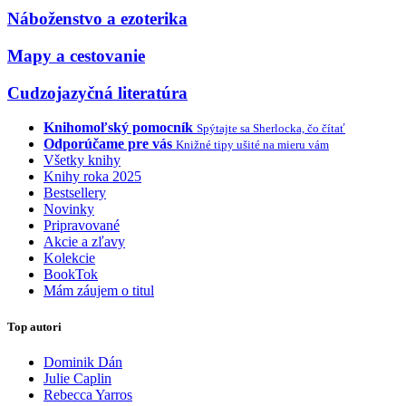
Náboženstvo a ezoterika
Mapy a cestovanie
Cudzojazyčná literatúra
Knihomoľský pomocník
Spýtajte sa Sherlocka, čo čítať
Odporúčame pre vás
Knižné tipy ušité na mieru vám
Všetky knihy
Knihy roka 2025
Bestsellery
Novinky
Pripravované
Akcie a zľavy
Kolekcie
BookTok
Mám záujem o titul
Top autori
Dominik Dán
Julie Caplin
Rebecca Yarros