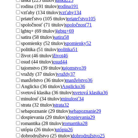
láska (225 titulov)
láska
225
rodina (191 titulov)
rodina
191
vzťahy (134 titulov)
vzťahy
134
priateľstvo (105 titulov)
priateľstvo
105
spoločnosť (71 titulov)
spoločnosť
71
lgbtq+ (69 titulov)
lgbtq+
69
satira (58 titulov)
satira
58
spomienky (52 titulov)
spomienky
52
politika (51 titulov)
politika
51
život (46 titulov)
život
46
osud (44 titulov)
osud
44
tajomstvo (39 titulov)
tajomstvo
39
vraždy (37 titulov)
vraždy
37
manželstvo (36 titulov)
manželstvo
36
Anglicko (36 titulov)
Anglicko
36
svetová klasika (36 titulov)
svetová klasika
36
minulosť (34 titulov)
minulosť
34
strata (32 titulov)
strata
32
sebapoznanie (29 titulov)
sebapoznanie
29
dospievania (29 titulov)
dospievania
29
romantika (28 titulov)
romantika
28
utópia (26 titulov)
utópia
26
dobrodružstvo (25 titulov)
dobrodružstvo
25