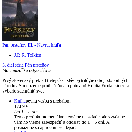
Pán prsteňov III. - Návrat kráľa
J.R.R. Tolkien
3. diel série
Pán prsteňov
Martinusáčka odporúča
5
Prvý slovenský preklad tretej časti slávnej trilógie o boji slobodných
národov Stredozeme proti Tieňu a o putovaní Hobita Froda, ktorý sa
vyberie zachrániť svet.
Kniha
pevná väzba s prebalom
17,89 €
Do 1 – 5 dní
Tento produkt momentálne nemáme na sklade, ale zvyčajne
vám ho vieme zabezpečiť a odoslať do 1 – 5 dní. A
posnažíme sa aj trochu rýchlejšie!