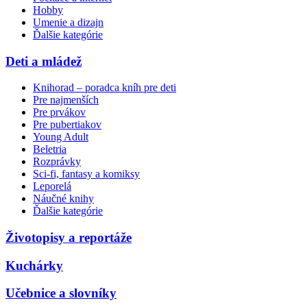
Hobby
Umenie a dizajn
Ďalšie kategórie
Deti a mládež
Knihorad – poradca kníh pre deti
Pre najmenších
Pre prvákov
Pre pubertiakov
Young Adult
Beletria
Rozprávky
Sci-fi, fantasy a komiksy
Leporelá
Náučné knihy
Ďalšie kategórie
Životopisy a reportáže
Kuchárky
Učebnice a slovníky