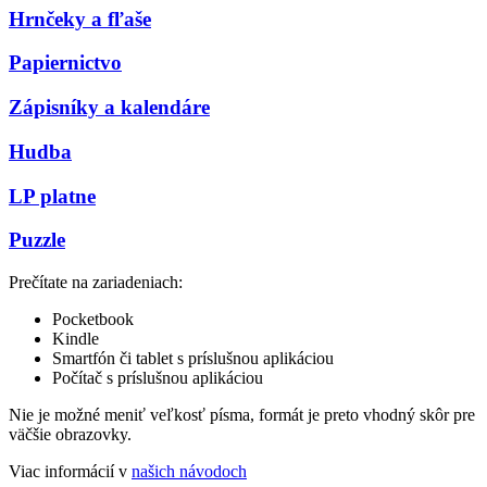
Hrnčeky a fľaše
Papiernictvo
Zápisníky a kalendáre
Hudba
LP platne
Puzzle
Prečítate na zariadeniach:
Pocketbook
Kindle
Smartfón či tablet s príslušnou aplikáciou
Počítač s príslušnou aplikáciou
Nie je možné meniť veľkosť písma, formát je preto vhodný skôr pre
väčšie obrazovky.
Viac informácií v
našich návodoch