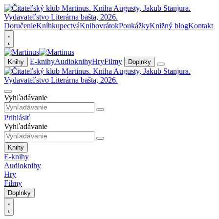
Doručenie
Kníhkupectvá
Knihovrátok
Poukážky
Knižný blog
Kontakt
E-knihy
Audioknihy
Hry
Filmy
Knihy
Doplnky
Vyhľadávanie
Prihlásiť
Vyhľadávanie
Knihy
E-knihy
Audioknihy
Hry
Filmy
Doplnky