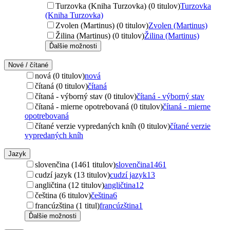
Turzovka (Kniha Turzovka) (0 titulov)
Turzovka
(Kniha Turzovka)
Zvolen (Martinus) (0 titulov)
Zvolen (Martinus)
Žilina (Martinus) (0 titulov)
Žilina (Martinus)
Ďalšie možnosti
Nové / čítané
nová (0 titulov)
nová
čítaná (0 titulov)
čítaná
čítaná - výborný stav (0 titulov)
čítaná - výborný stav
čítaná - mierne opotrebovaná (0 titulov)
čítaná - mierne
opotrebovaná
čítané verzie vypredaných kníh (0 titulov)
čítané verzie
vypredaných kníh
Jazyk
slovenčina (1461 titulov)
slovenčina
1461
cudzí jazyk (13 titulov)
cudzí jazyk
13
angličtina (12 titulov)
angličtina
12
čeština (6 titulov)
čeština
6
francúzština (1 titul)
francúzština
1
Ďalšie možnosti