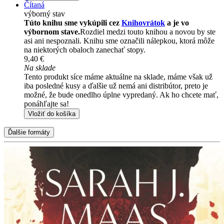
Čítaná
výborný stav
Túto knihu sme vykúpili cez
Knihovrátok
a je vo
výbornom stave.
Rozdiel medzi touto knihou a novou by ste
asi ani nespoznali. Knihu sme označili nálepkou, ktorá môže
na niektorých obaloch zanechať stopy.
9,40 €
Na sklade
Tento produkt síce máme aktuálne na sklade, máme však už
iba posledné kusy a ďalšie už nemá ani distribútor, preto je
možné, že bude onedlho úplne vypredaný. Ak ho chcete mať,
ponáhľajte sa!
Vložiť do košíka
Ďalšie formáty