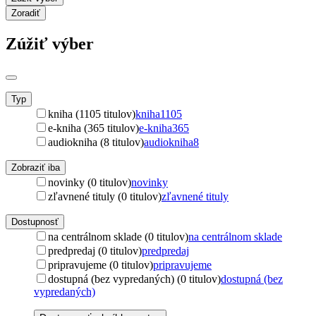
Zoradiť
Zúžiť výber
Typ
kniha (1105 titulov)
kniha
1105
e-kniha (365 titulov)
e-kniha
365
audiokniha (8 titulov)
audiokniha
8
Zobraziť iba
novinky (0 titulov)
novinky
zľavnené tituly (0 titulov)
zľavnené tituly
Dostupnosť
na centrálnom sklade (0 titulov)
na centrálnom sklade
predpredaj (0 titulov)
predpredaj
pripravujeme (0 titulov)
pripravujeme
dostupná (bez vypredaných) (0 titulov)
dostupná (bez
vypredaných)