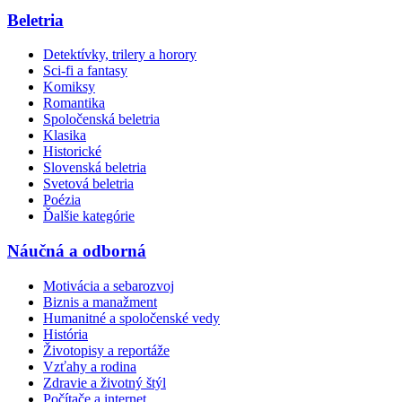
Beletria
Detektívky, trilery a horory
Sci-fi a fantasy
Komiksy
Romantika
Spoločenská beletria
Klasika
Historické
Slovenská beletria
Svetová beletria
Poézia
Ďalšie kategórie
Náučná a odborná
Motivácia a sebarozvoj
Biznis a manažment
Humanitné a spoločenské vedy
História
Životopisy a reportáže
Vzťahy a rodina
Zdravie a životný štýl
Počítače a internet