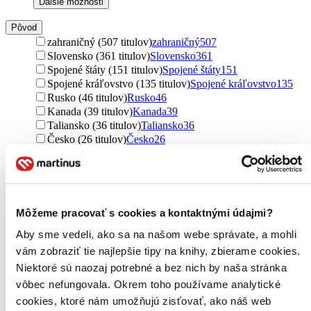
Ďalšie možnosti
Pôvod
zahraničný (507 titulov)
zahraničný
507
Slovensko (361 titulov)
Slovensko
361
Spojené štáty (151 titulov)
Spojené štáty
151
Spojené kráľovstvo (135 titulov)
Spojené kráľovstvo
135
Rusko (46 titulov)
Rusko
46
Kanada (39 titulov)
Kanada
39
Taliansko (36 titulov)
Taliansko
36
Česko (26 titulov)
Česko
26
Írsko (17 titulov)
Írsko
17
Japonsko (17 titulov)
Japonsko
17
Francúzsko (15 titulov)
Francúzsko
15
Nemecko (11 titulov)
Nemecko
11
Maďarsko (9 titulov)
Maďarsko
9
Môžeme pracovať s cookies a kontaktnými údajmi?
Ukrajina (8 titulov)
Ukrajina
8
Aby sme vedeli, ako sa na našom webe správate, a mohli
Kolumbia (7 titulov)
Kolumbia
7
severský (6 titulov)
severský
6
vám zobraziť tie najlepšie tipy na knihy, zbierame cookies.
Fínsko (6 titulov)
Fínsko
6
Niektoré sú naozaj potrebné a bez nich by naša stránka
India (5 titulov)
India
5
vôbec nefungovala. Okrem toho používame analytické
Holandsko (5 titulov)
Holandsko
5
cookies, ktoré nám umožňujú zisťovať, ako náš web
Poľsko (5 titulov)
Poľsko
5