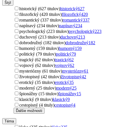
Štýl
historický (627 titulov)
historický
627
filozofický (420 titulov)
filozofický
420
romantický (337 titulov)
romantický
337
napínavý (234 titulov)
napínavý
234
psychologický (223 titulov)
psychologický
223
duchovný (213 titulov)
duchovný
213
dobrodružný (182 titulov)
dobrodružný
182
humorný (159 titulov)
humorný
159
politický (79 titulov)
politický
79
tragický (62 titulov)
tragický
62
vojnový (62 titulov)
vojnový
62
mysteriózny (61 titulov)
mysteriózny
61
životopisný (42 titulov)
životopisný
42
erotický (35 titulov)
erotický
35
moderný (25 titulov)
moderný
25
špionážny (15 titulov)
špionážny
15
klasický (9 titulov)
klasický
9
cestopisný (4 tituly)
cestopisný
4
Ďalšie možnosti
Téma