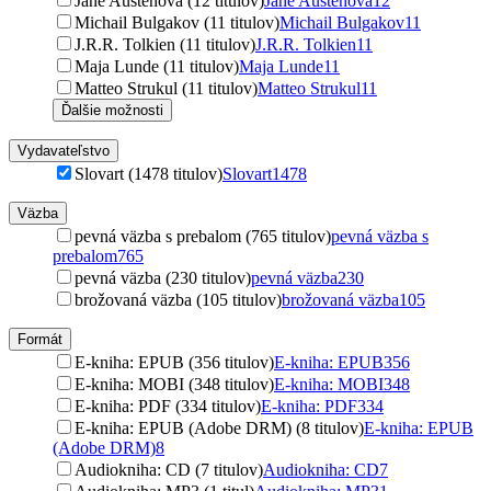
Jane Austenová (12 titulov)
Jane Austenová
12
Michail Bulgakov (11 titulov)
Michail Bulgakov
11
J.R.R. Tolkien (11 titulov)
J.R.R. Tolkien
11
Maja Lunde (11 titulov)
Maja Lunde
11
Matteo Strukul (11 titulov)
Matteo Strukul
11
Ďalšie možnosti
Vydavateľstvo
Slovart (1478 titulov)
Slovart
1478
Väzba
pevná väzba s prebalom (765 titulov)
pevná väzba s
prebalom
765
pevná väzba (230 titulov)
pevná väzba
230
brožovaná väzba (105 titulov)
brožovaná väzba
105
Formát
E-kniha: EPUB (356 titulov)
E-kniha: EPUB
356
E-kniha: MOBI (348 titulov)
E-kniha: MOBI
348
E-kniha: PDF (334 titulov)
E-kniha: PDF
334
E-kniha: EPUB (Adobe DRM) (8 titulov)
E-kniha: EPUB
(Adobe DRM)
8
Audiokniha: CD (7 titulov)
Audiokniha: CD
7