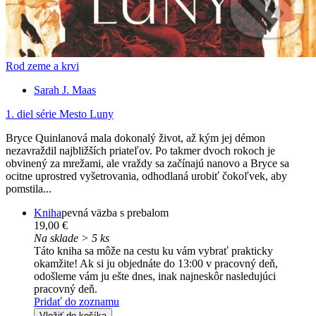
Rod zeme a krvi
Sarah J. Maas
1. diel série
Mesto Luny
Bryce Quinlanová mala dokonalý život, až kým jej démon
nezavraždil najbližších priateľov. Po takmer dvoch rokoch je
obvinený za mrežami, ale vraždy sa začínajú nanovo a Bryce sa
ocitne uprostred vyšetrovania, odhodlaná urobiť čokoľvek, aby
pomstila...
Kniha
pevná väzba s prebalom
19,00 €
Na sklade > 5 ks
Táto kniha sa môže na cestu ku vám vybrať prakticky
okamžite! Ak si ju objednáte do 13:00 v pracovný deň,
odošleme vám ju ešte dnes, inak najneskôr nasledujúci
pracovný deň.
Pridať do zoznamu
Vložiť do košíka