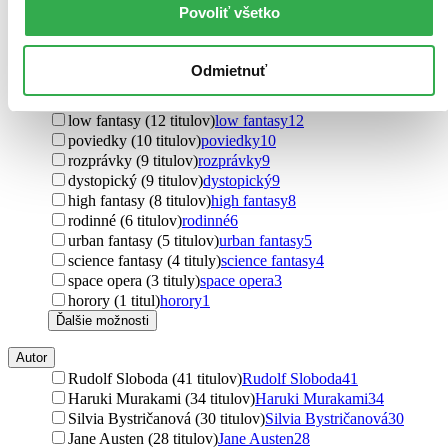
fantasy (67 titulov)
fantasy
67
Povoliť všetko
sci-fi (42 titulov)
sci-fi
42
detektívky (27 titulov)
detektívky
27
thrillery (23 titulov)
thrillery
23
Odmietnuť
magický realizmus (18 titulov)
magický realizmus
18
komiksy (16 titulov)
komiksy
16
low fantasy (12 titulov)
low fantasy
12
poviedky (10 titulov)
poviedky
10
rozprávky (9 titulov)
rozprávky
9
dystopický (9 titulov)
dystopický
9
high fantasy (8 titulov)
high fantasy
8
rodinné (6 titulov)
rodinné
6
urban fantasy (5 titulov)
urban fantasy
5
science fantasy (4 tituly)
science fantasy
4
space opera (3 tituly)
space opera
3
horory (1 titul)
horory
1
Ďalšie možnosti
Autor
Rudolf Sloboda (41 titulov)
Rudolf Sloboda
41
Haruki Murakami (34 titulov)
Haruki Murakami
34
Silvia Bystričanová (30 titulov)
Silvia Bystričanová
30
Jane Austen (28 titulov)
Jane Austen
28