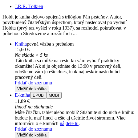
J.R.R. Tolkien
Hobit je kniha dejovo spojená s trilógiou Pán prsteňov. Autor,
povzbudený čitateľským úspechom, ktorý nasledoval po vydaní
Hobita (prvý raz vyšiel v roku 1937), sa rozhodol pokračovať v
príbehoch Stredozeme a rozšíriť ich ...
Kniha
pevná väzba s prebalom
15,60 €
Na sklade > 5 ks
Táto kniha sa môže na cestu ku vám vybrať prakticky
okamžite! Ak si ju objednáte do 13:00 v pracovný deň,
odošleme vám ju ešte dnes, inak najneskôr nasledujúci
pracovný deň.
Pridať do zoznamu
Vložiť do košíka
E-kniha
EPUB
MOBI
11,89 €
Ihneď na stiahnutie
Máte čítačku, tablet alebo mobil? Stiahnite si do nich e-knihu:
budete ju mať hneď a ešte aj ušetríte život stromom. Viac
informácii o e-knihách
nájdete tu
.
Pridať do zoznamu
Vložiť do košíka