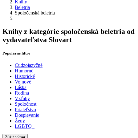
Knihy
Beletria
Spoločenská beletria
Knihy z kategórie spoločenská beletria od
vydavateľstva Slovart
Populárne filtre
Cudzojazyčné
Humorné
Historické
Vojnové
Láska
Rodina
Vzťahy
Spoločnosť
Priateľstvo
Dospievanie
Ženy
LGBTQ+
Zúžiť výber