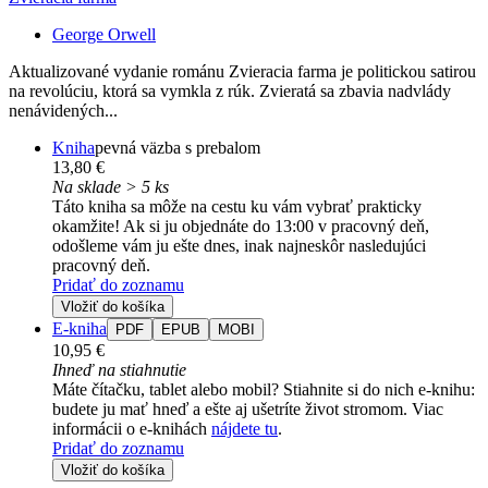
George Orwell
Aktualizované vydanie románu Zvieracia farma je politickou satirou
na revolúciu, ktorá sa vymkla z rúk. Zvieratá sa zbavia nadvlády
nenávidených...
Kniha
pevná väzba s prebalom
13,80 €
Na sklade > 5 ks
Táto kniha sa môže na cestu ku vám vybrať prakticky
okamžite! Ak si ju objednáte do 13:00 v pracovný deň,
odošleme vám ju ešte dnes, inak najneskôr nasledujúci
pracovný deň.
Pridať do zoznamu
Vložiť do košíka
E-kniha
PDF
EPUB
MOBI
10,95 €
Ihneď na stiahnutie
Máte čítačku, tablet alebo mobil? Stiahnite si do nich e-knihu:
budete ju mať hneď a ešte aj ušetríte život stromom. Viac
informácii o e-knihách
nájdete tu
.
Pridať do zoznamu
Vložiť do košíka