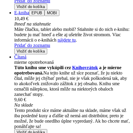
Pridať do zoznamu
Vložiť do košíka
E-kniha
EPUB
MOBI
10,49 €
Ihneď na stiahnutie
Máte čítačku, tablet alebo mobil? Stiahnite si do nich e-knihu:
budete ju mať hneď a ešte aj ušetríte život stromom. Viac
informácii o e-knihách
nájdete tu
.
Pridať do zoznamu
Vložiť do košíka
Čítaná
mierne opotrebovaná
Túto knihu sme vykúpili cez
Knihovrátok
a je mierne
opotrebovaná.
Na tejto knihe už síce poznať, že ju niekto
čítal, môže jej chýbať prebal, nie je však poškodená tak, aby
to akokoľvek znižovalo zážitok z jej obsahu. Knihu sme
označili nálepkou, ktorá môže na niektorých obaloch
zanechať stopy.
9,60 €
Na sklade
Tento produkt síce máme aktuálne na sklade, máme však už
iba posledné kusy a ďalšie už nemá ani distribútor, preto je
možné, že bude onedlho úplne vypredaný. Ak ho chcete mať,
ponáhľajte sa!
Vložiť do košíka