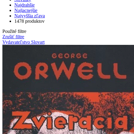
Najdrahšie
Najlacnejšie
Najvyššia zľava
1478 produktov
Použité filtre
Zrušiť filtre
Vydavateľstvo Slovart