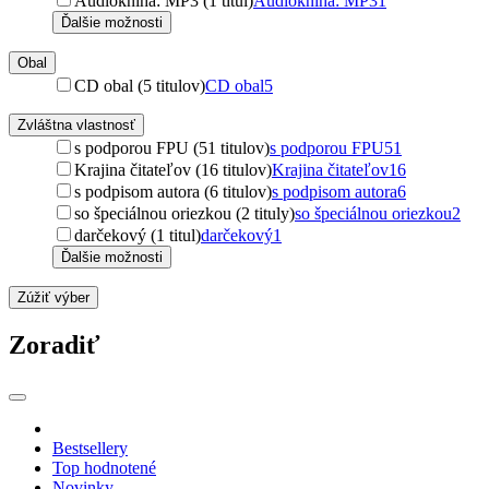
Audiokniha: MP3 (1 titul)
Audiokniha: MP3
1
Ďalšie možnosti
Obal
CD obal (5 titulov)
CD obal
5
Zvláštna vlastnosť
s podporou FPU (51 titulov)
s podporou FPU
51
Krajina čitateľov (16 titulov)
Krajina čitateľov
16
s podpisom autora (6 titulov)
s podpisom autora
6
so špeciálnou oriezkou (2 tituly)
so špeciálnou oriezkou
2
darčekový (1 titul)
darčekový
1
Ďalšie možnosti
Zúžiť výber
Zoradiť
Bestsellery
Top hodnotené
Novinky