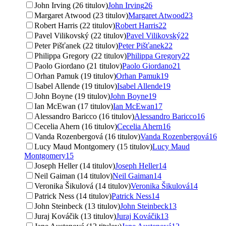
John Irving (26 titulov)
John Irving
26
Margaret Atwood (23 titulov)
Margaret Atwood
23
Robert Harris (22 titulov)
Robert Harris
22
Pavel Vilikovský (22 titulov)
Pavel Vilikovský
22
Peter Pišťanek (22 titulov)
Peter Pišťanek
22
Philippa Gregory (22 titulov)
Philippa Gregory
22
Paolo Giordano (21 titulov)
Paolo Giordano
21
Orhan Pamuk (19 titulov)
Orhan Pamuk
19
Isabel Allende (19 titulov)
Isabel Allende
19
John Boyne (19 titulov)
John Boyne
19
Ian McEwan (17 titulov)
Ian McEwan
17
Alessandro Baricco (16 titulov)
Alessandro Baricco
16
Cecelia Ahern (16 titulov)
Cecelia Ahern
16
Vanda Rozenbergová (16 titulov)
Vanda Rozenbergová
16
Lucy Maud Montgomery (15 titulov)
Lucy Maud
Montgomery
15
Joseph Heller (14 titulov)
Joseph Heller
14
Neil Gaiman (14 titulov)
Neil Gaiman
14
Veronika Šikulová (14 titulov)
Veronika Šikulová
14
Patrick Ness (14 titulov)
Patrick Ness
14
John Steinbeck (13 titulov)
John Steinbeck
13
Juraj Kováčik (13 titulov)
Juraj Kováčik
13