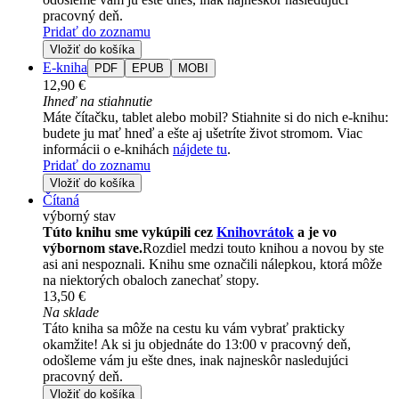
pracovný deň.
Pridať do zoznamu
Vložiť do košíka
E-kniha
PDF
EPUB
MOBI
12,90 €
Ihneď na stiahnutie
Máte čítačku, tablet alebo mobil? Stiahnite si do nich e-knihu:
budete ju mať hneď a ešte aj ušetríte život stromom. Viac
informácii o e-knihách
nájdete tu
.
Pridať do zoznamu
Vložiť do košíka
Čítaná
výborný stav
Túto knihu sme vykúpili cez
Knihovrátok
a je vo
výbornom stave.
Rozdiel medzi touto knihou a novou by ste
asi ani nespoznali. Knihu sme označili nálepkou, ktorá môže
na niektorých obaloch zanechať stopy.
13,50 €
Na sklade
Táto kniha sa môže na cestu ku vám vybrať prakticky
okamžite! Ak si ju objednáte do 13:00 v pracovný deň,
odošleme vám ju ešte dnes, inak najneskôr nasledujúci
pracovný deň.
Vložiť do košíka