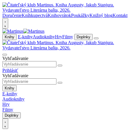
Doručenie
Kníhkupectvá
Knihovrátok
Poukážky
Knižný blog
Kontakt
E-knihy
Audioknihy
Hry
Filmy
Knihy
Doplnky
Vyhľadávanie
Prihlásiť
Vyhľadávanie
Knihy
E-knihy
Audioknihy
Hry
Filmy
Doplnky