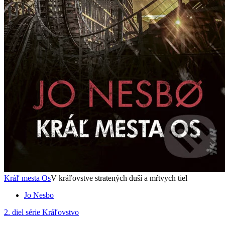
Kráľ mesta Os
V kráľovstve stratených duší a mŕtvych tiel
Jo Nesbo
2. diel série
Kráľovstvo