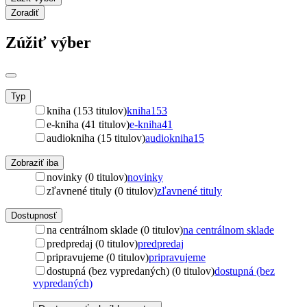
Zoradiť
Zúžiť výber
Typ
kniha (153 titulov)
kniha
153
e-kniha (41 titulov)
e-kniha
41
audiokniha (15 titulov)
audiokniha
15
Zobraziť iba
novinky (0 titulov)
novinky
zľavnené tituly (0 titulov)
zľavnené tituly
Dostupnosť
na centrálnom sklade (0 titulov)
na centrálnom sklade
predpredaj (0 titulov)
predpredaj
pripravujeme (0 titulov)
pripravujeme
dostupná (bez vypredaných) (0 titulov)
dostupná (bez
vypredaných)