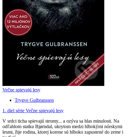
Večne spievajú lesy
Trygve Gulbranssen
1. diel série
Večne spievajú lesy
V srdci ticha spievajú stromy... a ozýva sa hlas minulosti. Na
odľahlom statku Bjørndal, ukrytom medzi hlbokými nórskymi
lesmi, žije rodina, ktorej korene sú hlboko zapustené do zeme i