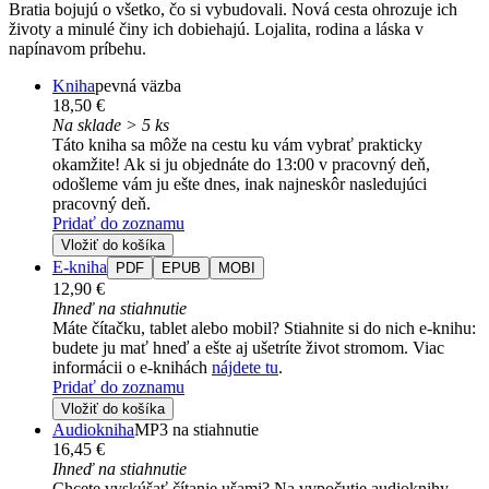
Bratia bojujú o všetko, čo si vybudovali. Nová cesta ohrozuje ich
životy a minulé činy ich dobiehajú. Lojalita, rodina a láska v
napínavom príbehu.
Kniha
pevná väzba
18,50 €
Na sklade > 5 ks
Táto kniha sa môže na cestu ku vám vybrať prakticky
okamžite! Ak si ju objednáte do 13:00 v pracovný deň,
odošleme vám ju ešte dnes, inak najneskôr nasledujúci
pracovný deň.
Pridať do zoznamu
Vložiť do košíka
E-kniha
PDF
EPUB
MOBI
12,90 €
Ihneď na stiahnutie
Máte čítačku, tablet alebo mobil? Stiahnite si do nich e-knihu:
budete ju mať hneď a ešte aj ušetríte život stromom. Viac
informácii o e-knihách
nájdete tu
.
Pridať do zoznamu
Vložiť do košíka
Audiokniha
MP3 na stiahnutie
16,45 €
Ihneď na stiahnutie
Chcete vyskúšať čítanie ušami? Na vypočutie audioknihy