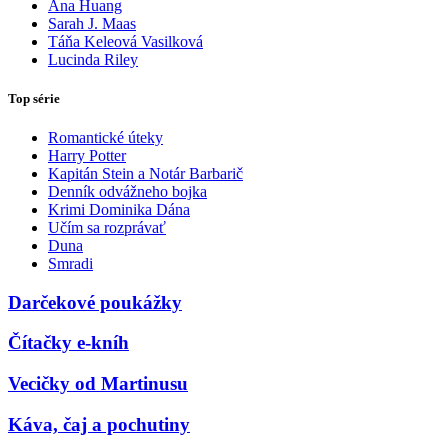
Ana Huang
Sarah J. Maas
Táňa Keleová Vasilková
Lucinda Riley
Top série
Romantické úteky
Harry Potter
Kapitán Stein a Notár Barbarič
Denník odvážneho bojka
Krimi Dominika Dána
Učím sa rozprávať
Duna
Smradi
Darčekové poukážky
Čítačky e-kníh
Vecičky od Martinusu
Káva, čaj a pochutiny