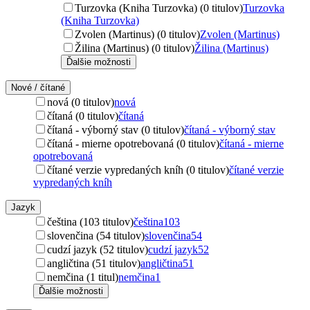
Turzovka (Kniha Turzovka) (0 titulov)
Turzovka
(Kniha Turzovka)
Zvolen (Martinus) (0 titulov)
Zvolen (Martinus)
Žilina (Martinus) (0 titulov)
Žilina (Martinus)
Ďalšie možnosti
Nové / čítané
nová (0 titulov)
nová
čítaná (0 titulov)
čítaná
čítaná - výborný stav (0 titulov)
čítaná - výborný stav
čítaná - mierne opotrebovaná (0 titulov)
čítaná - mierne
opotrebovaná
čítané verzie vypredaných kníh (0 titulov)
čítané verzie
vypredaných kníh
Jazyk
čeština (103 titulov)
čeština
103
slovenčina (54 titulov)
slovenčina
54
cudzí jazyk (52 titulov)
cudzí jazyk
52
angličtina (51 titulov)
angličtina
51
nemčina (1 titul)
nemčina
1
Ďalšie možnosti