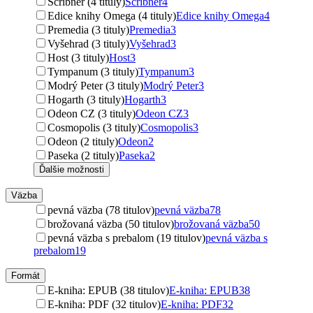
Scribner (4 tituly)
Scribner
4
Edice knihy Omega (4 tituly)
Edice knihy Omega
4
Premedia (3 tituly)
Premedia
3
Vyšehrad (3 tituly)
Vyšehrad
3
Host (3 tituly)
Host
3
Tympanum (3 tituly)
Tympanum
3
Modrý Peter (3 tituly)
Modrý Peter
3
Hogarth (3 tituly)
Hogarth
3
Odeon CZ (3 tituly)
Odeon CZ
3
Cosmopolis (3 tituly)
Cosmopolis
3
Odeon (2 tituly)
Odeon
2
Paseka (2 tituly)
Paseka
2
Ďalšie možnosti
Väzba
pevná väzba (78 titulov)
pevná väzba
78
brožovaná väzba (50 titulov)
brožovaná väzba
50
pevná väzba s prebalom (19 titulov)
pevná väzba s
prebalom
19
Formát
E-kniha: EPUB (38 titulov)
E-kniha: EPUB
38
E-kniha: PDF (32 titulov)
E-kniha: PDF
32