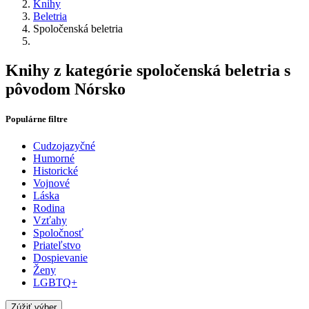
Knihy
Beletria
Spoločenská beletria
Knihy z kategórie spoločenská beletria s
pôvodom Nórsko
Populárne filtre
Cudzojazyčné
Humorné
Historické
Vojnové
Láska
Rodina
Vzťahy
Spoločnosť
Priateľstvo
Dospievanie
Ženy
LGBTQ+
Zúžiť výber