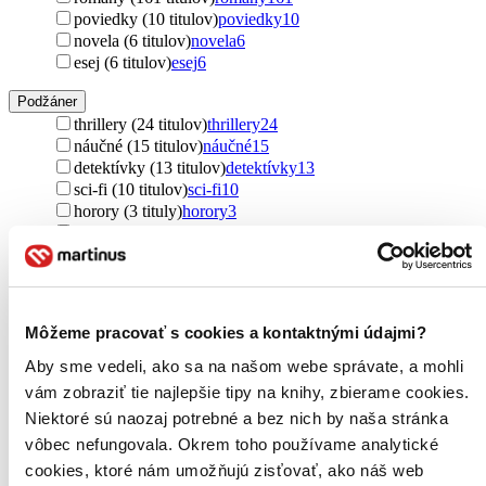
poviedky (10 titulov)
poviedky
10
novela (6 titulov)
novela
6
esej (6 titulov)
esej
6
Podžáner
thrillery (24 titulov)
thrillery
24
náučné (15 titulov)
náučné
15
detektívky (13 titulov)
detektívky
13
sci-fi (10 titulov)
sci-fi
10
horory (3 tituly)
horory
3
fantasy (2 tituly)
fantasy
2
Ďalšie možnosti
Autor
Jo Nesbo (51 titulov)
Jo Nesbo
51
Môžeme pracovať s cookies a kontaktnými údajmi?
Jostein Gaarder (26 titulov)
Jostein Gaarder
26
Karl Ove Knausgard (20 titulov)
Karl Ove Knausgard
20
Aby sme vedeli, ako sa na našom webe správate, a mohli
Trygve Gulbranssen (15 titulov)
Trygve Gulbranssen
15
vám zobraziť tie najlepšie tipy na knihy, zbierame cookies.
Karl Ove Knausgaard (14 titulov)
Karl Ove Knausgaard
14
Niektoré sú naozaj potrebné a bez nich by naša stránka
Nina Lykke (13 titulov)
Nina Lykke
13
vôbec nefungovala. Okrem toho používame analytické
Maja Lunde (10 titulov)
Maja Lunde
10
Nina F. Grünfeld (8 titulov)
Nina F. Grünfeld
8
cookies, ktoré nám umožňujú zisťovať, ako náš web