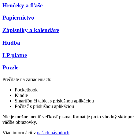
Hrnčeky a fľaše
Papiernictvo
Zápisníky a kalendáre
Hudba
LP platne
Puzzle
Prečítate na zariadeniach:
Pocketbook
Kindle
Smartfón či tablet s príslušnou aplikáciou
Počítač s príslušnou aplikáciou
Nie je možné meniť veľkosť písma, formát je preto vhodný skôr pre
väčšie obrazovky.
Viac informácií v
našich návodoch