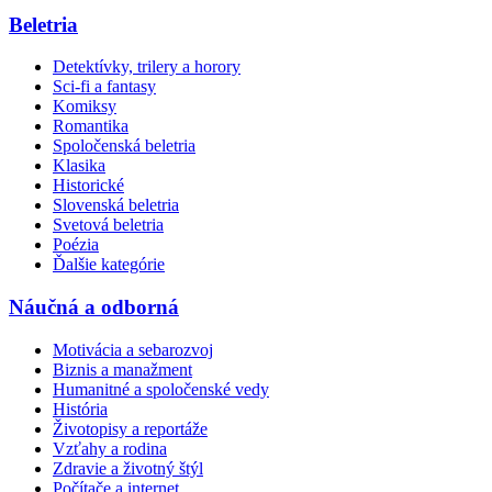
Beletria
Detektívky, trilery a horory
Sci-fi a fantasy
Komiksy
Romantika
Spoločenská beletria
Klasika
Historické
Slovenská beletria
Svetová beletria
Poézia
Ďalšie kategórie
Náučná a odborná
Motivácia a sebarozvoj
Biznis a manažment
Humanitné a spoločenské vedy
História
Životopisy a reportáže
Vzťahy a rodina
Zdravie a životný štýl
Počítače a internet