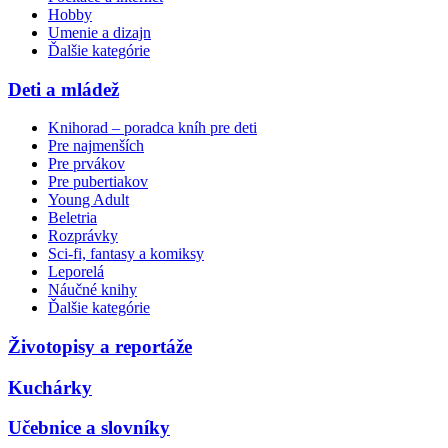
Hobby
Umenie a dizajn
Ďalšie kategórie
Deti a mládež
Knihorad – poradca kníh pre deti
Pre najmenších
Pre prvákov
Pre pubertiakov
Young Adult
Beletria
Rozprávky
Sci-fi, fantasy a komiksy
Leporelá
Náučné knihy
Ďalšie kategórie
Životopisy a reportáže
Kuchárky
Učebnice a slovníky