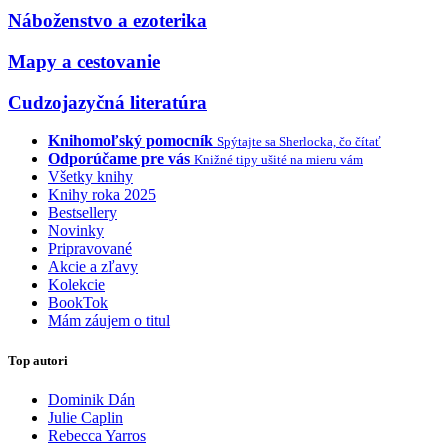
Náboženstvo a ezoterika
Mapy a cestovanie
Cudzojazyčná literatúra
Knihomoľský pomocník
Spýtajte sa Sherlocka, čo čítať
Odporúčame pre vás
Knižné tipy ušité na mieru vám
Všetky knihy
Knihy roka 2025
Bestsellery
Novinky
Pripravované
Akcie a zľavy
Kolekcie
BookTok
Mám záujem o titul
Top autori
Dominik Dán
Julie Caplin
Rebecca Yarros