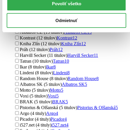
Povoliť všetko
Frode Grytten (1 titul)
Frode Grytten
1
Ďalšie možnosti
Vydavateľstvo
Odmietnuť
Vintage (15 titulov)
Vintage
15
Albatros CZ (15 titulov)
Albatros CZ
15
Kontrast (12 titulov)
Kontrast
12
Kniha Zlín (12 titulov)
Kniha Zlín
12
Práh (12 titulov)
Práh
12
Harvill Secker (11 titulov)
Harvill Secker
11
Tatran (10 titulov)
Tatran
10
Ikar (8 titulov)
Ikar
8
Lindeni (8 titulov)
Lindeni
8
Random House (8 titulov)
Random House
8
Albatros SK (5 titulov)
Albatros SK
5
Motto (5 titulov)
Motto
5
Voxi (5 titulov)
Voxi
5
BRAK (5 titulov)
BRAK
5
Pistorius & Olšanská (5 titulov)
Pistorius & Olšanská
5
Argo (4 tituly)
Argo
4
Picador (4 tituly)
Picador
4
i527.net (4 tituly)
i527.net
4