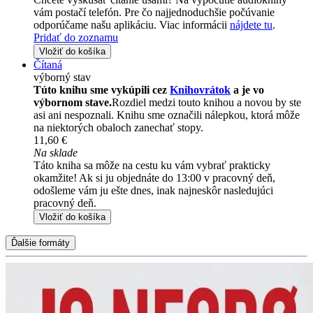
vám postačí telefón. Pre čo najjednoduchšie počúvanie
odporúčame našu aplikáciu. Viac informácii
nájdete tu
.
Pridať do zoznamu
Vložiť do košíka
Čítaná
výborný stav
Túto knihu sme vykúpili cez
Knihovrátok
a je vo
výbornom stave.
Rozdiel medzi touto knihou a novou by ste
asi ani nespoznali. Knihu sme označili nálepkou, ktorá môže
na niektorých obaloch zanechať stopy.
11,60 €
Na sklade
Táto kniha sa môže na cestu ku vám vybrať prakticky
okamžite! Ak si ju objednáte do 13:00 v pracovný deň,
odošleme vám ju ešte dnes, inak najneskôr nasledujúci
pracovný deň.
Vložiť do košíka
Ďalšie formáty