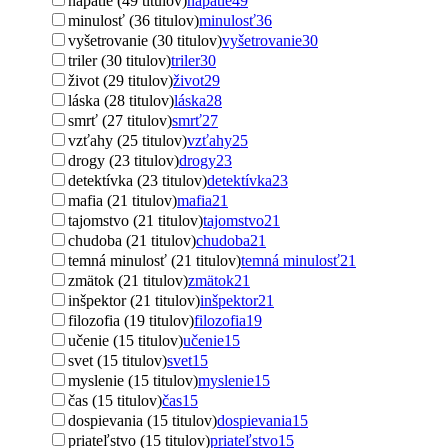
napätie (49 titulov)
napätie
49
minulosť (36 titulov)
minulosť
36
vyšetrovanie (30 titulov)
vyšetrovanie
30
triler (30 titulov)
triler
30
život (29 titulov)
život
29
láska (28 titulov)
láska
28
smrť (27 titulov)
smrť
27
vzťahy (25 titulov)
vzťahy
25
drogy (23 titulov)
drogy
23
detektívka (23 titulov)
detektívka
23
mafia (21 titulov)
mafia
21
tajomstvo (21 titulov)
tajomstvo
21
chudoba (21 titulov)
chudoba
21
temná minulosť (21 titulov)
temná minulosť
21
zmätok (21 titulov)
zmätok
21
inšpektor (21 titulov)
inšpektor
21
filozofia (19 titulov)
filozofia
19
učenie (15 titulov)
učenie
15
svet (15 titulov)
svet
15
myslenie (15 titulov)
myslenie
15
čas (15 titulov)
čas
15
dospievania (15 titulov)
dospievania
15
priateľstvo (15 titulov)
priateľstvo
15