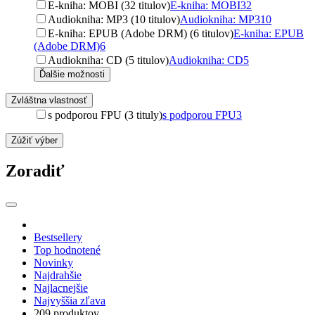
E-kniha: MOBI (32 titulov)
E-kniha: MOBI
32
Audiokniha: MP3 (10 titulov)
Audiokniha: MP3
10
E-kniha: EPUB (Adobe DRM) (6 titulov)
E-kniha: EPUB
(Adobe DRM)
6
Audiokniha: CD (5 titulov)
Audiokniha: CD
5
Ďalšie možnosti
Zvláštna vlastnosť
s podporou FPU (3 tituly)
s podporou FPU
3
Zúžiť výber
Zoradiť
Bestsellery
Top hodnotené
Novinky
Najdrahšie
Najlacnejšie
Najvyššia zľava
209 produktov