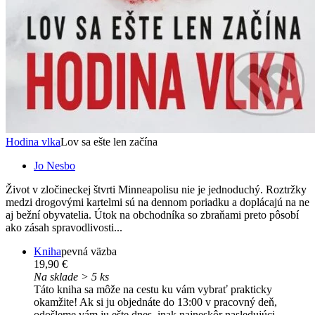
Hodina vlka
Lov sa ešte len začína
Jo Nesbo
Život v zločineckej štvrti Minneapolisu nie je jednoduchý. Roztržky
medzi drogovými kartelmi sú na dennom poriadku a doplácajú na ne
aj bežní obyvatelia. Útok na obchodníka so zbraňami preto pôsobí
ako zásah spravodlivosti...
Kniha
pevná väzba
19,90 €
Na sklade > 5 ks
Táto kniha sa môže na cestu ku vám vybrať prakticky
okamžite! Ak si ju objednáte do 13:00 v pracovný deň,
odošleme vám ju ešte dnes, inak najneskôr nasledujúci