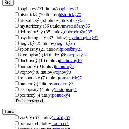
Štýl
napínavý (71 titulov)
napínavý
71
historický (70 titulov)
historický
70
filozofický (53 titulov)
filozofický
53
mysteriózny (36 titulov)
mysteriózny
36
dobrodružný (35 titulov)
dobrodružný
35
psychologický (32 titulov)
psychologický
32
tragický (25 titulov)
tragický
25
špionážny (21 titulov)
špionážny
21
životopisný (14 titulov)
životopisný
14
duchovný (10 titulov)
duchovný
10
humorný (9 titulov)
humorný
9
vojnový (8 titulov)
vojnový
8
romantický (7 titulov)
romantický
7
moderný (7 titulov)
moderný
7
cestopisný (4 tituly)
cestopisný
4
politický (4 tituly)
politický
4
Ďalšie možnosti
Téma
vraždy (55 titulov)
vraždy
55
rodina (54 titulov)
rodina
54