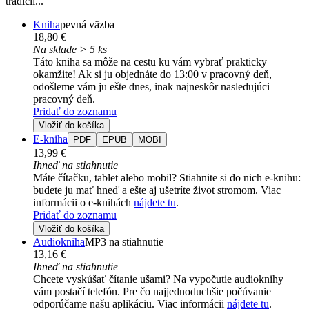
tradícií...
Kniha
pevná väzba
18,80 €
Na sklade > 5 ks
Táto kniha sa môže na cestu ku vám vybrať prakticky
okamžite! Ak si ju objednáte do 13:00 v pracovný deň,
odošleme vám ju ešte dnes, inak najneskôr nasledujúci
pracovný deň.
Pridať do zoznamu
Vložiť do košíka
E-kniha
PDF
EPUB
MOBI
13,99 €
Ihneď na stiahnutie
Máte čítačku, tablet alebo mobil? Stiahnite si do nich e-knihu:
budete ju mať hneď a ešte aj ušetríte život stromom. Viac
informácii o e-knihách
nájdete tu
.
Pridať do zoznamu
Vložiť do košíka
Audiokniha
MP3 na stiahnutie
13,16 €
Ihneď na stiahnutie
Chcete vyskúšať čítanie ušami? Na vypočutie audioknihy
vám postačí telefón. Pre čo najjednoduchšie počúvanie
odporúčame našu aplikáciu. Viac informácii
nájdete tu
.