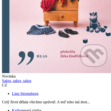
Novinka
Sakra, sakra, sakra
CZ
Linn Stromsborg
Celý život dělala všechno správně. A teď toho má dost...
Kniha
pevná väzba