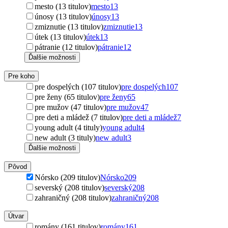
mesto (13 titulov)
mesto
13
únosy (13 titulov)
únosy
13
zmiznutie (13 titulov)
zmiznutie
13
útek (13 titulov)
útek
13
pátranie (12 titulov)
pátranie
12
Ďalšie možnosti
Pre koho
pre dospelých (107 titulov)
pre dospelých
107
pre ženy (65 titulov)
pre ženy
65
pre mužov (47 titulov)
pre mužov
47
pre deti a mládež (7 titulov)
pre deti a mládež
7
young adult (4 tituly)
young adult
4
new adult (3 tituly)
new adult
3
Ďalšie možnosti
Pôvod
Nórsko (209 titulov)
Nórsko
209
severský (208 titulov)
severský
208
zahraničný (208 titulov)
zahraničný
208
Útvar
romány (161 titulov)
romány
161