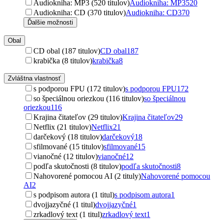
Audiokniha: MP3 (520 titulov)
Audiokniha: MP3
520
Audiokniha: CD (370 titulov)
Audiokniha: CD
370
Ďalšie možnosti
Obal
CD obal (187 titulov)
CD obal
187
krabička (8 titulov)
krabička
8
Zvláštna vlastnosť
s podporou FPU (172 titulov)
s podporou FPU
172
so špeciálnou oriezkou (116 titulov)
so špeciálnou
oriezkou
116
Krajina čitateľov (29 titulov)
Krajina čitateľov
29
Netflix (21 titulov)
Netflix
21
darčekový (18 titulov)
darčekový
18
sfilmované (15 titulov)
sfilmované
15
vianočné (12 titulov)
vianočné
12
podľa skutočnosti (8 titulov)
podľa skutočnosti
8
Nahovorené pomocou AI (2 tituly)
Nahovorené pomocou
AI
2
s podpisom autora (1 titul)
s podpisom autora
1
dvojjazyčné (1 titul)
dvojjazyčné
1
zrkadlový text (1 titul)
zrkadlový text
1