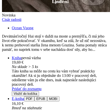
Novinka
Cisár radosti
Ocean Vuong
Devätnásťročný Hai stojí v daždi na moste a premýšľa, či má jeho
život ešte pokračovať. V okamihu, keď sa zdá, že už nič nezostáva,
k nemu prehovorí staršia žena menom Grazina. Sama pomaly stráca
pamäť, no napriek tomu v sebe nachádza dosť sily, aby ho...
Kniha
pevná väzba
19,69 €
Na sklade > 5 ks
Táto kniha sa môže na cestu ku vám vybrať prakticky
okamžite! Ak si ju objednáte do 13:00 v pracovný deň,
odošleme vám ju ešte dnes, inak najneskôr nasledujúci
pracovný deň.
Pridať do zoznamu
Vložiť do košíka
E-kniha
PDF
EPUB
MOBI
16,10 €
Ihneď na stiahnutie