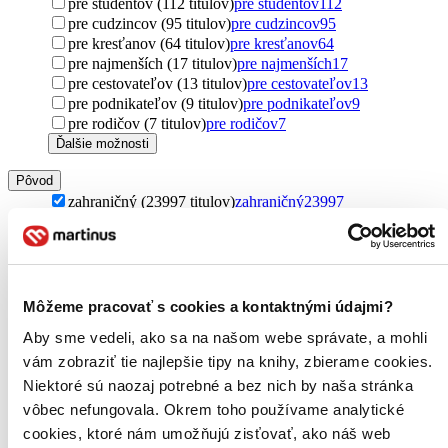
pre študentov (112 titulov)
pre študentov
112
pre cudzincov (95 titulov)
pre cudzincov
95
pre kresťanov (64 titulov)
pre kresťanov
64
pre najmenších (17 titulov)
pre najmenších
17
pre cestovateľov (13 titulov)
pre cestovateľov
13
pre podnikateľov (9 titulov)
pre podnikateľov
9
pre rodičov (7 titulov)
pre rodičov
7
Ďalšie možnosti
Pôvod
zahraničný (23997 titulov)
zahraničný
23997
Spojené štáty (8149 titulov)
Spojené štáty
8149
Spojené kráľovstvo (7345 titulov)
Spojené kráľovstvo
7345
Francúzsko (1517 titulov)
Francúzsko
1517
Nemecko (1000 titulov)
Nemecko
1000
Írsko (793 titulov)
Írsko
793
Môžeme pracovať s cookies a kontaktnými údajmi?
severský (716 titulov)
severský
716
Aby sme vedeli, ako sa na našom webe správate, a mohli
Kanada (705 titulov)
Kanada
705
Taliansko (634 titulov)
Taliansko
634
vám zobraziť tie najlepšie tipy na knihy, zbierame cookies.
Rusko (467 titulov)
Rusko
467
Niektoré sú naozaj potrebné a bez nich by naša stránka
Austrália (448 titulov)
Austrália
448
vôbec nefungovala. Okrem toho používame analytické
Japonsko (448 titulov)
Japonsko
448
cookies, ktoré nám umožňujú zisťovať, ako náš web
Poľsko (316 titulov)
Poľsko
316