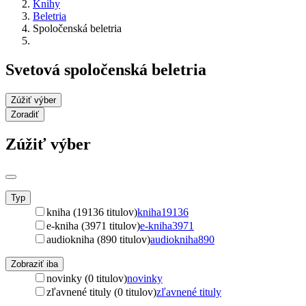
Knihy
Beletria
Spoločenská beletria
Svetová spoločenská beletria
Zúžiť výber
Zoradiť
Zúžiť výber
Typ
kniha (19136 titulov)
kniha
19136
e-kniha (3971 titulov)
e-kniha
3971
audiokniha (890 titulov)
audiokniha
890
Zobraziť iba
novinky (0 titulov)
novinky
zľavnené tituly (0 titulov)
zľavnené tituly