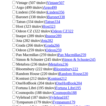
Vintage (507 titulov)
Vintage
507
Argo (499 titulov)
Argo
499
Lindeni (356 titulov)
Lindeni
356
Baronet (338 titulov)
Baronet
338
Tatran (334 titulov)
Tatran
334
Host (323 titulov)
Host
323
Odeon CZ (322 titulov)
Odeon CZ
322
Inaque (289 titulov)
Inaque
289
Jota (282 titulov)
Jota
282
Grada (266 titulov)
Grada
266
Odeon (259 titulov)
Odeon
259
Pan Macmillan (259 titulov)
Pan Macmillan
259
Simon & Schuster (245 titulov)
Simon & Schuster
245
Metafora (236 titulov)
Metafora
236
Bloomsbury (222 titulov)
Bloomsbury
222
Random House (220 titulov)
Random House
220
Kontrast (212 titulov)
Kontrast
212
OneHotBook (204 titulov)
OneHotBook
204
Fortuna Libri (195 titulov)
Fortuna Libri
195
Cosmopolis (188 titulov)
Cosmopolis
188
Vyšehrad (187 titulov)
Vyšehrad
187
Tympanum (179 titulov)
Tympanum
179