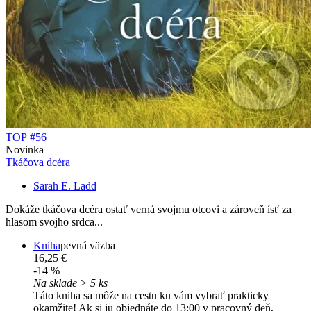
TOP #56
Novinka
Tkáčova dcéra
Sarah E. Ladd
Dokáže tkáčova dcéra ostať verná svojmu otcovi a zároveň ísť za
hlasom svojho srdca...
Kniha
pevná väzba
16,25 €
-14 %
Na sklade > 5 ks
Táto kniha sa môže na cestu ku vám vybrať prakticky
okamžite! Ak si ju objednáte do 13:00 v pracovný deň,