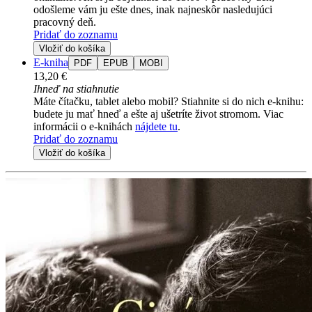
odošleme vám ju ešte dnes, inak najneskôr nasledujúci
pracovný deň.
Pridať do zoznamu
Vložiť do košíka
E-kniha
PDF
EPUB
MOBI
13,20 €
Ihneď na stiahnutie
Máte čítačku, tablet alebo mobil? Stiahnite si do nich e-knihu:
budete ju mať hneď a ešte aj ušetríte život stromom. Viac
informácii o e-knihách
nájdete tu
.
Pridať do zoznamu
Vložiť do košíka