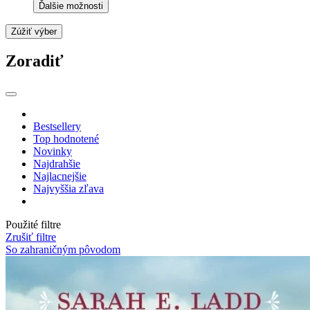
Ďalšie možnosti
Zúžiť výber
Zoradiť
Bestsellery
Top hodnotené
Novinky
Najdrahšie
Najlacnejšie
Najvyššia zľava
Použité filtre
Zrušiť filtre
So zahraničným pôvodom