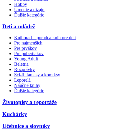
Hobby
Umenie a dizajn
Ďalšie kategórie
Deti a mládež
Knihorad – poradca kníh pre deti
Pre najmenších
Pre prvákov
Pre pubertiakov
Young Adult
Beletria
Rozprávky
Sci-fi, fantasy a komiksy
Leporelá
Náučné knihy
Ďalšie kategórie
Životopisy a reportáže
Kuchárky
Učebnice a slovníky