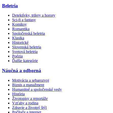
Beletria
Detektívky, trilery a horory
Sci-fi a fantasy
Komiksy
Romantika
Spoločenská beletria
Klasika
Historické
Slovenská beletria
Svetová beletria
Poézia
Ďalšie kategórie
Náučná a odborná
Motivácia a sebarozvoj
Biznis a manažment
Humanitné a spoločenské vedy
História
Životopisy a reportáže
Vzťahy a rodina
Zdravie a životný štýl
Počítače a internet