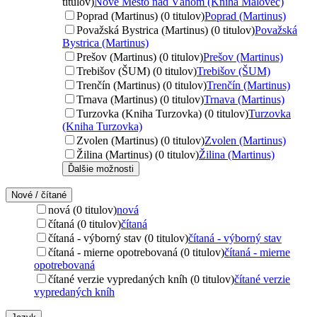
titulov)
Nové Mesto nad Váhom (Kniha Malovec)
Poprad (Martinus) (0 titulov)
Poprad (Martinus)
Považská Bystrica (Martinus) (0 titulov)
Považská
Bystrica (Martinus)
Prešov (Martinus) (0 titulov)
Prešov (Martinus)
Trebišov (ŠUM) (0 titulov)
Trebišov (ŠUM)
Trenčín (Martinus) (0 titulov)
Trenčín (Martinus)
Trnava (Martinus) (0 titulov)
Trnava (Martinus)
Turzovka (Kniha Turzovka) (0 titulov)
Turzovka
(Kniha Turzovka)
Zvolen (Martinus) (0 titulov)
Zvolen (Martinus)
Žilina (Martinus) (0 titulov)
Žilina (Martinus)
Ďalšie možnosti
Nové / čítané
nová (0 titulov)
nová
čítaná (0 titulov)
čítaná
čítaná - výborný stav (0 titulov)
čítaná - výborný stav
čítaná - mierne opotrebovaná (0 titulov)
čítaná - mierne
opotrebovaná
čítané verzie vypredaných kníh (0 titulov)
čítané verzie
vypredaných kníh