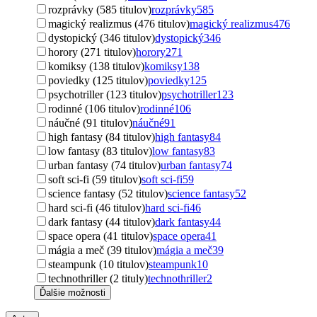
rozprávky (585 titulov)
rozprávky
585
magický realizmus (476 titulov)
magický realizmus
476
dystopický (346 titulov)
dystopický
346
horory (271 titulov)
horory
271
komiksy (138 titulov)
komiksy
138
poviedky (125 titulov)
poviedky
125
psychotriller (123 titulov)
psychotriller
123
rodinné (106 titulov)
rodinné
106
náučné (91 titulov)
náučné
91
high fantasy (84 titulov)
high fantasy
84
low fantasy (83 titulov)
low fantasy
83
urban fantasy (74 titulov)
urban fantasy
74
soft sci-fi (59 titulov)
soft sci-fi
59
science fantasy (52 titulov)
science fantasy
52
hard sci-fi (46 titulov)
hard sci-fi
46
dark fantasy (44 titulov)
dark fantasy
44
space opera (41 titulov)
space opera
41
mágia a meč (39 titulov)
mágia a meč
39
steampunk (10 titulov)
steampunk
10
technothriller (2 tituly)
technothriller
2
Ďalšie možnosti