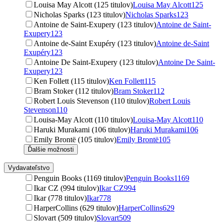
Louisa May Alcott (125 titulov)
Louisa May Alcott
125
Nicholas Sparks (123 titulov)
Nicholas Sparks
123
Antoine de Saint-Exupery (123 titulov)
Antoine de Saint-
Exupery
123
Antoine de-Saint Exupéry (123 titulov)
Antoine de-Saint
Exupéry
123
Antoine De Saint-Exupery (123 titulov)
Antoine De Saint-
Exupery
123
Ken Follett (115 titulov)
Ken Follett
115
Bram Stoker (112 titulov)
Bram Stoker
112
Robert Louis Stevenson (110 titulov)
Robert Louis
Stevenson
110
Louisa-May Alcott (110 titulov)
Louisa-May Alcott
110
Haruki Murakami (106 titulov)
Haruki Murakami
106
Emily Brontë (105 titulov)
Emily Brontë
105
Ďalšie možnosti
Vydavateľstvo
Penguin Books (1169 titulov)
Penguin Books
1169
Ikar CZ (994 titulov)
Ikar CZ
994
Ikar (778 titulov)
Ikar
778
HarperCollins (629 titulov)
HarperCollins
629
Slovart (509 titulov)
Slovart
509