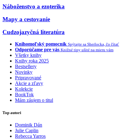
Náboženstvo a ezoterika
Mapy a cestovanie
Cudzojazyčná literatúra
Knihomoľský pomocník
Spýtajte sa Sherlocka, čo čítať
Odporúčame pre vás
Knižné tipy ušité na mieru vám
Všetky knihy
Knihy roka 2025
Bestsellery
Novinky
Pripravované
Akcie a zľavy
Kolekcie
BookTok
Mám záujem o titul
Top autori
Dominik Dán
Julie Caplin
Rebecca Yarros