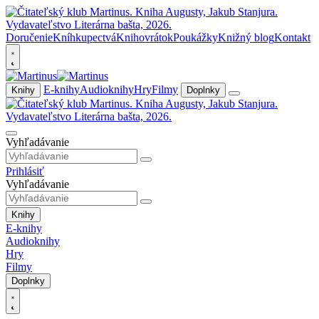
Doručenie
Kníhkupectvá
Knihovrátok
Poukážky
Knižný blog
Kontakt
E-knihy
Audioknihy
Hry
Filmy
Knihy
Doplnky
Vyhľadávanie
Prihlásiť
Vyhľadávanie
Knihy
E-knihy
Audioknihy
Hry
Filmy
Doplnky