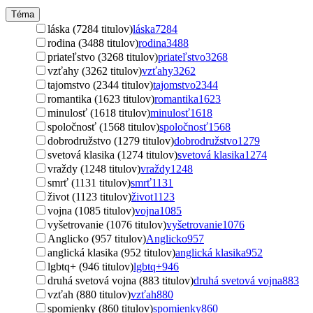
Téma
láska (7284 titulov)
láska
7284
rodina (3488 titulov)
rodina
3488
priateľstvo (3268 titulov)
priateľstvo
3268
vzťahy (3262 titulov)
vzťahy
3262
tajomstvo (2344 titulov)
tajomstvo
2344
romantika (1623 titulov)
romantika
1623
minulosť (1618 titulov)
minulosť
1618
spoločnosť (1568 titulov)
spoločnosť
1568
dobrodružstvo (1279 titulov)
dobrodružstvo
1279
svetová klasika (1274 titulov)
svetová klasika
1274
vraždy (1248 titulov)
vraždy
1248
smrť (1131 titulov)
smrť
1131
život (1123 titulov)
život
1123
vojna (1085 titulov)
vojna
1085
vyšetrovanie (1076 titulov)
vyšetrovanie
1076
Anglicko (957 titulov)
Anglicko
957
anglická klasika (952 titulov)
anglická klasika
952
lgbtq+ (946 titulov)
lgbtq+
946
druhá svetová vojna (883 titulov)
druhá svetová vojna
883
vzťah (880 titulov)
vzťah
880
spomienky (860 titulov)
spomienky
860