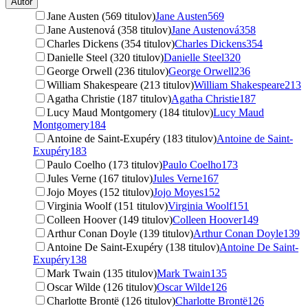
Autor
Jane Austen (569 titulov)
Jane Austen
569
Jane Austenová (358 titulov)
Jane Austenová
358
Charles Dickens (354 titulov)
Charles Dickens
354
Danielle Steel (320 titulov)
Danielle Steel
320
George Orwell (236 titulov)
George Orwell
236
William Shakespeare (213 titulov)
William Shakespeare
213
Agatha Christie (187 titulov)
Agatha Christie
187
Lucy Maud Montgomery (184 titulov)
Lucy Maud
Montgomery
184
Antoine de Saint-Exupéry (183 titulov)
Antoine de Saint-
Exupéry
183
Paulo Coelho (173 titulov)
Paulo Coelho
173
Jules Verne (167 titulov)
Jules Verne
167
Jojo Moyes (152 titulov)
Jojo Moyes
152
Virginia Woolf (151 titulov)
Virginia Woolf
151
Colleen Hoover (149 titulov)
Colleen Hoover
149
Arthur Conan Doyle (139 titulov)
Arthur Conan Doyle
139
Antoine De Saint-Exupéry (138 titulov)
Antoine De Saint-
Exupéry
138
Mark Twain (135 titulov)
Mark Twain
135
Oscar Wilde (126 titulov)
Oscar Wilde
126
Charlotte Brontë (126 titulov)
Charlotte Brontë
126