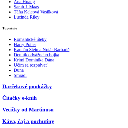
Ana Huang
Sarah J. Maas
Táňa Keleová Vasilková
Lucinda Riley
Top série
Romantické úteky
Harry Potter
Kapitán Stein a Notár Barbarič
Denník odvážneho bojka
Krimi Dominika Dána
Učím sa rozprávať
Duna
Smradi
Darčekové poukážky
Čítačky e-kníh
Vecičky od Martinusu
Káva, čaj a pochutiny