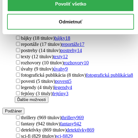
učebnice (673 titulov)
učebnice
673
Povoliť všetko
novela (278 titulov)
novela
278
básne (74 titulov)
básne
74
esej (57 titulov)
esej
57
Odmietnuť
scenáre (21 titulov)
scenáre
21
mýty (20 titulov)
mýty
20
bájky (18 titulov)
bájky
18
reportáže (17 titulov)
reportáže
17
postrehy (14 titulov)
postrehy
14
texty (12 titulov)
texty
12
rozhovory (10 titulov)
rozhovory
10
úvahy (9 titulov)
úvahy
9
fotografická publikácia (8 titulov)
fotografická publikácia
8
povesti (5 titulov)
povesti
5
legendy (4 tituly)
legendy
4
fejtóny (3 tituly)
fejtóny
3
Ďalšie možnosti
Podžáner
thrillery (969 titulov)
thrillery
969
fantasy (942 titulov)
fantasy
942
detektívky (869 titulov)
detektívky
869
sci-fi (829 titulov)
sci-fi
829