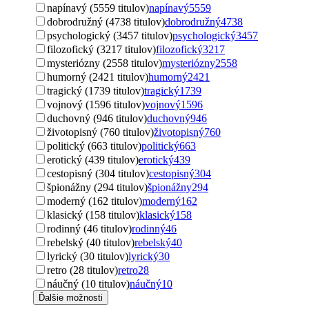
napínavý (5559 titulov)
napínavý
5559
dobrodružný (4738 titulov)
dobrodružný
4738
psychologický (3457 titulov)
psychologický
3457
filozofický (3217 titulov)
filozofický
3217
mysteriózny (2558 titulov)
mysteriózny
2558
humorný (2421 titulov)
humorný
2421
tragický (1739 titulov)
tragický
1739
vojnový (1596 titulov)
vojnový
1596
duchovný (946 titulov)
duchovný
946
životopisný (760 titulov)
životopisný
760
politický (663 titulov)
politický
663
erotický (439 titulov)
erotický
439
cestopisný (304 titulov)
cestopisný
304
špionážny (294 titulov)
špionážny
294
moderný (162 titulov)
moderný
162
klasický (158 titulov)
klasický
158
rodinný (46 titulov)
rodinný
46
rebelský (40 titulov)
rebelský
40
lyrický (30 titulov)
lyrický
30
retro (28 titulov)
retro
28
náučný (10 titulov)
náučný
10
Ďalšie možnosti