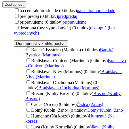
Dostupnosť
na centrálnom sklade (0 titulov)
na centrálnom sklade
predpredaj (0 titulov)
predpredaj
pripravujeme (0 titulov)
pripravujeme
dostupná (bez vypredaných) (0 titulov)
dostupná (bez
vypredaných)
Dostupnosť v kníhkupectve
Banská Bystrica (Martinus) (0 titulov)
Banská
Bystrica (Martinus)
Bratislava - Cubicon (Martinus) (0 titulov)
Bratislava
- Cubicon (Martinus)
Bratislava - Nivy (Martinus) (0 titulov)
Bratislava -
Nivy (Martinus)
Bratislava - Obchodná (Martinus) (0
titulov)
Bratislava - Obchodná (Martinus)
Brezno (Knihy Brezno) (0 titulov)
Brezno (Knihy
Brezno)
Čadca (Arcus) (0 titulov)
Čadca (Arcus)
Dolný Kubín (Zrno) (0 titulov)
Dolný Kubín (Zrno)
Humenné (Na korze) (0 titulov)
Humenné (Na
korze)
Ilava (Knihy Kornélia) (0 titulov)
Ilava (Knihy