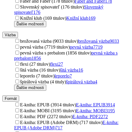
Faber and Faber (178 titulov)
Faber and Faber
178
Slovenský spisovateľ (176 titulov)
Slovenský
spisovateľ
176
Knižní klub (169 titulov)
Knižní klub
169
Ďalšie možnosti
Väzba
brožovaná väzba (9033 titulov)
brožovaná väzba
9033
pevná väzba (7719 titulov)
pevná väzba
7719
pevná väzba s prebalom (1856 titulov)
pevná väzba s
prebalom
1856
flexi (27 titulov)
flexi
27
šitá väzba (16 titulov)
šitá väzba
16
leporelo (7 titulov)
leporelo
7
špirálová väzba (4 tituly)
špirálová väzba
4
Ďalšie možnosti
Formát
E-kniha: EPUB (3914 titulov)
E-kniha: EPUB
3914
E-kniha: MOBI (3195 titulov)
E-kniha: MOBI
3195
E-kniha: PDF (2272 titulov)
E-kniha: PDF
2272
E-kniha: EPUB (Adobe DRM) (717 titulov)
E-kniha:
EPUB (Adobe DRM)
717