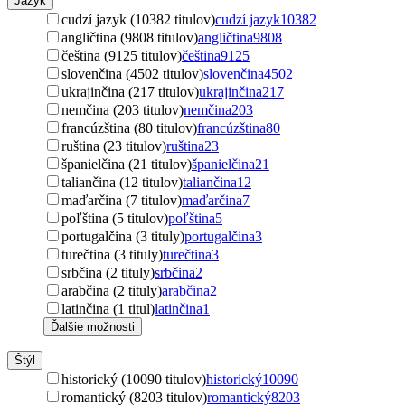
Jazyk
cudzí jazyk (10382 titulov)
cudzí jazyk
10382
angličtina (9808 titulov)
angličtina
9808
čeština (9125 titulov)
čeština
9125
slovenčina (4502 titulov)
slovenčina
4502
ukrajinčina (217 titulov)
ukrajinčina
217
nemčina (203 titulov)
nemčina
203
francúzština (80 titulov)
francúzština
80
ruština (23 titulov)
ruština
23
španielčina (21 titulov)
španielčina
21
taliančina (12 titulov)
taliančina
12
maďarčina (7 titulov)
maďarčina
7
poľština (5 titulov)
poľština
5
portugalčina (3 tituly)
portugalčina
3
turečtina (3 tituly)
turečtina
3
srbčina (2 tituly)
srbčina
2
arabčina (2 tituly)
arabčina
2
latinčina (1 titul)
latinčina
1
Ďalšie možnosti
Štýl
historický (10090 titulov)
historický
10090
romantický (8203 titulov)
romantický
8203