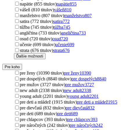
napätie (855 titulov)
napätie
855
vášeň (810 titulov)
vášeň
810
manželstvo (807 titulov)
manželstvo
807
satira (772 titulov)
satira
772
túžba (745 titulov)
túžba
745
angličtina (733 titulov)
angličtina
733
osud (720 titulov)
osud
720
učenie (699 titulov)
učenie
699
strata (676 titulov)
strata
676
Ďalšie možnosti
Pre koho
pre ženy (10390 titulov)
pre ženy
10390
pre dospelých (8840 titulov)
pre dospelých
8840
pre mužov (3727 titulov)
pre mužov
3727
new adult (2338 titulov)
new adult
2338
young adult (2201 titulov)
young adult
2201
pre deti a mládež (1915 titulov)
pre deti a mládež
1915
pre dievčatá (832 titulov)
pre dievčatá
832
pre deti (689 titulov)
pre deti
689
pre chlapcov (393 titulov)
pre chlapcov
393
pre náročných (242 titulov)
pre náročných
242