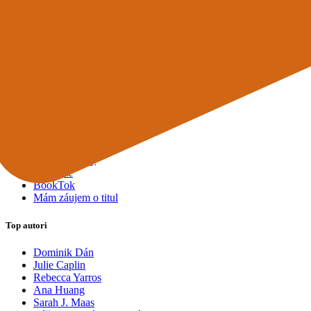
Mapy a cestovanie
Cudzojazyčná literatúra
Knihomoľský pomocník
Spýtajte sa Sherlocka, čo čítať
Odporúčame pre vás
Knižné tipy ušité na mieru vám
Všetky knihy
Knihy roka 2025
Bestsellery
Novinky
Pripravované
Akcie a zľavy
Kolekcie
BookTok
Mám záujem o titul
Top autori
Dominik Dán
Julie Caplin
Rebecca Yarros
Ana Huang
Sarah J. Maas