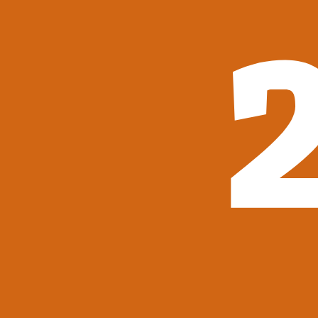
Ďalšie kategórie
Deti a mládež
Knihorad – poradca kníh pre deti
Pre najmenších
Pre prvákov
Pre pubertiakov
Young Adult
Beletria
Rozprávky
Sci-fi, fantasy a komiksy
Leporelá
Náučné knihy
Ďalšie kategórie
Životopisy a reportáže
Kuchárky
Učebnice a slovníky
Náboženstvo a ezoterika