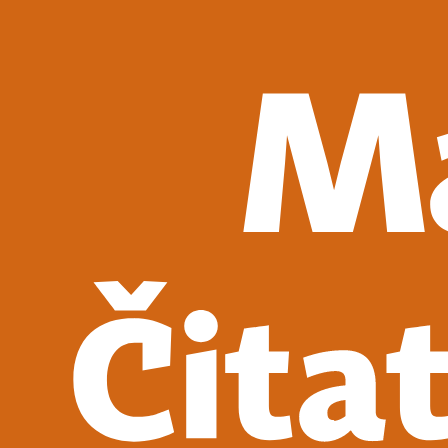
Detektívky, trilery a horory
Sci-fi a fantasy
Komiksy
Romantika
Spoločenská beletria
Klasika
Historické
Slovenská beletria
Svetová beletria
Poézia
Ďalšie kategórie
Náučná a odborná
Motivácia a sebarozvoj
Biznis a manažment
Humanitné a spoločenské vedy
História
Životopisy a reportáže
Vzťahy a rodina
Zdravie a životný štýl
Počítače a internet
Hobby
Umenie a dizajn