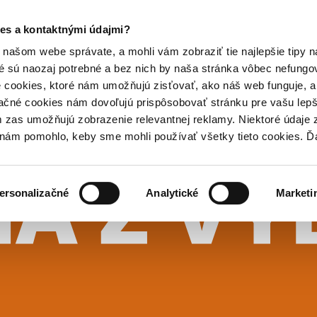
es a kontaktnými údajmi?
našom webe správate, a mohli vám zobraziť tie najlepšie tipy n
é sú naozaj potrebné a bez nich by naša stránka vôbec nefung
 cookies, ktoré nám umožňujú zisťovať, ako náš web funguje, a 
ačné cookies nám dovoľujú prispôsobovať stránku pre vašu lepši
zas umožňujú zobrazenie relevantnej reklamy. Niektoré údaje z
y nám pomohlo, keby sme mohli používať všetky tieto cookies. 
ersonalizačné
Analytické
Marketi