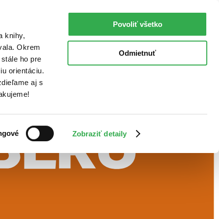
Povoliť všetko
a knihy,
ovala. Okrem
Odmietnuť
stále ho pre
u orientáciu.
dieľame aj s
Ďakujeme!
ngové
Zobraziť detaily