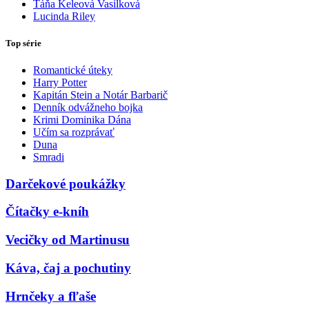
Táňa Keleová Vasilková
Lucinda Riley
Top série
Romantické úteky
Harry Potter
Kapitán Stein a Notár Barbarič
Denník odvážneho bojka
Krimi Dominika Dána
Učím sa rozprávať
Duna
Smradi
Darčekové poukážky
Čítačky e-kníh
Vecičky od Martinusu
Káva, čaj a pochutiny
Hrnčeky a fľaše