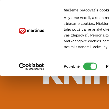
Doručenie
Kníhkupectvá
Knihovrátok
Poukážky
Knižný blog
Kontakt
Môžeme pracovať s cooki
Aby sme vedeli, ako sa na 
zbierame cookies. Niektor
E-knihy
Audioknihy
Hry
Filmy
Knihy
Doplnky
toho používame analytické
vás zlepšovať. Personaliz
Vyhľadávanie
Marketingové cookies nám 
tretími stranami. Veľmi b
Prihlásiť
Vyhľadávanie
Výber
Knihy
Potrebné
P
súhlasu
E-knihy
Audioknihy
Hry
Filmy
Doplnky
Beletria