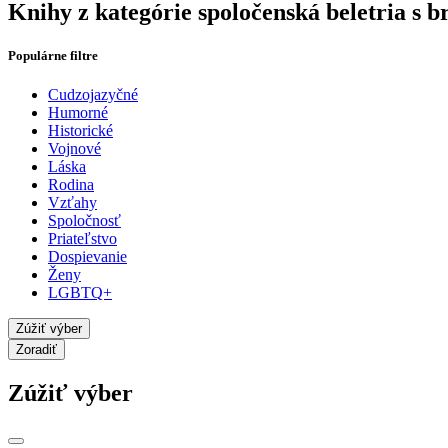
Knihy z kategórie spoločenská beletria s
Populárne filtre
Cudzojazyčné
Humorné
Historické
Vojnové
Láska
Rodina
Vzťahy
Spoločnosť
Priateľstvo
Dospievanie
Ženy
LGBTQ+
Zúžiť výber
Zoradiť
Zúžiť výber