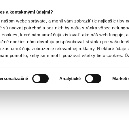
es a kontaktnými údajmi?
našom webe správate, a mohli vám zobraziť tie najlepšie tipy n
é sú naozaj potrebné a bez nich by naša stránka vôbec nefung
 cookies, ktoré nám umožňujú zisťovať, ako náš web funguje, a 
ačné cookies nám dovoľujú prispôsobovať stránku pre vašu lepši
zas umožňujú zobrazenie relevantnej reklamy. Niektoré údaje z
y nám pomohlo, keby sme mohli používať všetky tieto cookies. 
ersonalizačné
Analytické
Marketi