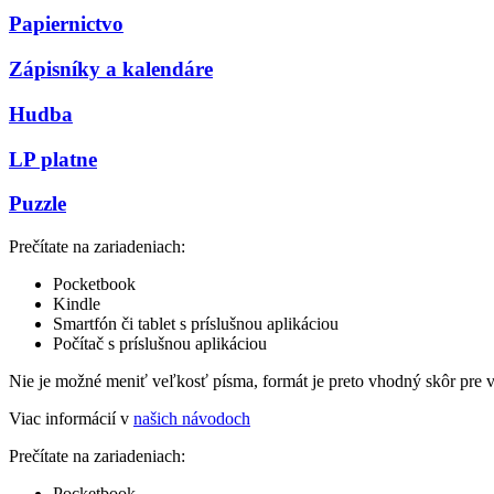
Papiernictvo
Zápisníky a kalendáre
Hudba
LP platne
Puzzle
Prečítate na zariadeniach:
Pocketbook
Kindle
Smartfón či tablet s príslušnou aplikáciou
Počítač s príslušnou aplikáciou
Nie je možné meniť veľkosť písma, formát je preto vhodný skôr pre 
Viac informácií v
našich návodoch
Prečítate na zariadeniach:
Pocketbook