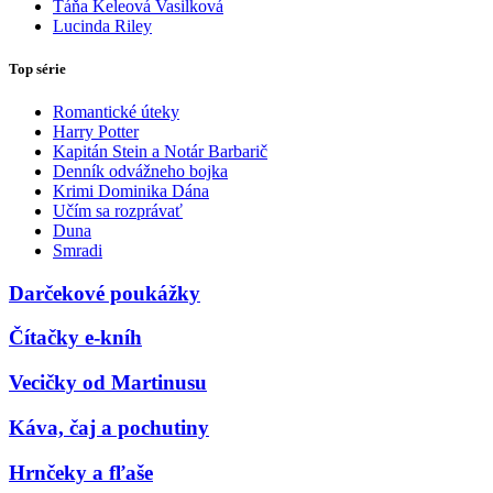
Táňa Keleová Vasilková
Lucinda Riley
Top série
Romantické úteky
Harry Potter
Kapitán Stein a Notár Barbarič
Denník odvážneho bojka
Krimi Dominika Dána
Učím sa rozprávať
Duna
Smradi
Darčekové poukážky
Čítačky e-kníh
Vecičky od Martinusu
Káva, čaj a pochutiny
Hrnčeky a fľaše