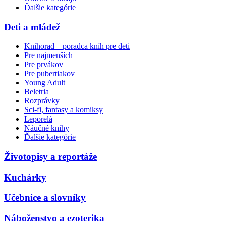
Ďalšie kategórie
Deti a mládež
Knihorad – poradca kníh pre deti
Pre najmenších
Pre prvákov
Pre pubertiakov
Young Adult
Beletria
Rozprávky
Sci-fi, fantasy a komiksy
Leporelá
Náučné knihy
Ďalšie kategórie
Životopisy a reportáže
Kuchárky
Učebnice a slovníky
Náboženstvo a ezoterika