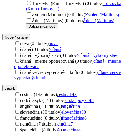
Turzovka (Kniha Turzovka) (0 titulov)
Turzovka
(Kniha Turzovka)
Zvolen (Martinus) (0 titulov)
Zvolen (Martinus)
Žilina (Martinus) (0 titulov)
Žilina (Martinus)
Ďalšie možnosti
Nové / čítané
nová (0 titulov)
nová
čítaná (0 titulov)
čítaná
čítaná - výborný stav (0 titulov)
čítaná - výborný stav
čítaná - mierne opotrebovaná (0 titulov)
čítaná - mierne
opotrebovaná
čítané verzie vypredaných kníh (0 titulov)
čítané verzie
vypredaných kníh
Jazyk
čeština (143 titulov)
čeština
143
cudzí jazyk (143 titulov)
cudzí jazyk
143
angličtina (118 titulov)
angličtina
118
slovenčina (80 titulov)
slovenčina
80
francúzština (8 titulov)
francúzština
8
nemčina (7 titulov)
nemčina
7
španielčina (4 tituly)
španielčina
4