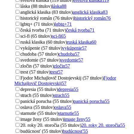
svetová klasika (119 titulov)
svetová klasika
119
láska (88 titulov)
láska
88
anglická klasika (83 titulov)
anglická klasika
83
historický román (76 titulov)
historický román
76
lgbtq+ (71 titulov)
lgbtq+
71
česká tvorba (71 titulov)
česká tvorba
71
sci-fi (65 titulov)
sci-fi
65
ruská klasika (60 titulov)
ruská klasika
60
vykúpenie (57 titulov)
vykúpenie
57
chudoba (57 titulov)
chudoba
57
svedomie (57 titulov)
svedomie
57
zločin (57 titulov)
zločin
57
trest (57 titulov)
trest
57
Fjodor Michajlovič Dostojevskij (57 titulov)
Fjodor
Michajlovič Dostojevskij
57
depresia (55 titulov)
depresia
55
strach (55 titulov)
strach
55
panická porucha (55 titulov)
panická porucha
55
oslava (55 titulov)
oslava
55
starnutie (55 titulov)
starnutie
55
image ženy (55 titulov)
image ženy
55
20. roky 20. storočia (55 titulov)
20. roky 20. storočia
55
budúcnosť (55 titulov)
budúcnosť
55