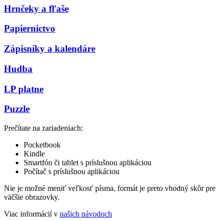
Hrnčeky a fľaše
Papiernictvo
Zápisníky a kalendáre
Hudba
LP platne
Puzzle
Prečítate na zariadeniach:
Pocketbook
Kindle
Smartfón či tablet s príslušnou aplikáciou
Počítač s príslušnou aplikáciou
Nie je možné meniť veľkosť písma, formát je preto vhodný skôr pre
väčšie obrazovky.
Viac informácií v
našich návodoch