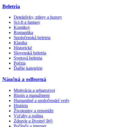
Beletria
Detektívky, trilery a horory
Sci-fi a fantasy
Komiksy
Romantika
Spoločenská beletria
Klasika
Historické
Slovenská beletria
Svetová beletria
Poézia
Ďalšie kategórie
Náučná a odborná
Motivácia a sebarozvoj
Biznis a manažment
Humanitné a spoločenské vedy
História
Životopisy a reportáže
Vzťahy a rodina
Zdravie a životný štýl
Počítače a internet