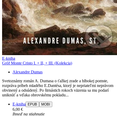
E-kniha
Gróf Monte Cristo I. + II, + III. (Kolekcia)
Alexandre Dumas
Svetoznámy román A. Dumasa o ťažkej zrade a hlbokej pomste,
rozpráva príbeh mladého E.Dantésa, ktorý je nepriateľmi neprávom
obvinený a odsúdený. Po štrnástich rokoch väzenia sa mu podarí
uniknúť a vďaka obrovskému pokladu...
E-kniha
EPUB
MOBI
6,00 €
Ihneď na stiahnutie