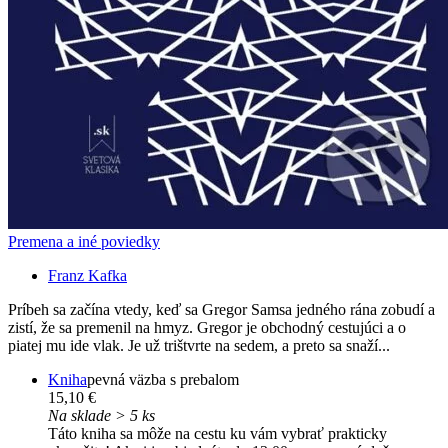
Premena a iné poviedky
Franz Kafka
Príbeh sa začína vtedy, keď sa Gregor Samsa jedného rána zobudí a
zistí, že sa premenil na hmyz. Gregor je obchodný cestujúci a o
piatej mu ide vlak. Je už trištvrte na sedem, a preto sa snaží...
Kniha
pevná väzba s prebalom
15,10 €
Na sklade > 5 ks
Táto kniha sa môže na cestu ku vám vybrať prakticky