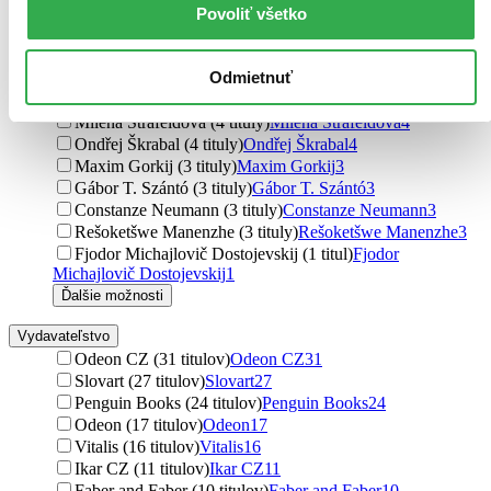
Dmitry Glukhovsky (8 titulov)
Dmitry Glukhovsky
8
Povoliť všetko
Alessandro Baricco (6 titulov)
Alessandro Baricco
6
Vladimír Kolár (4 tituly)
Vladimír Kolár
4
Odmietnuť
Alžběta Bublanová (4 tituly)
Alžběta Bublanová
4
Mark Lawrence (4 tituly)
Mark Lawrence
4
Milena Štráfeldová (4 tituly)
Milena Štráfeldová
4
Ondřej Škrabal (4 tituly)
Ondřej Škrabal
4
Maxim Gorkij (3 tituly)
Maxim Gorkij
3
Gábor T. Szántó (3 tituly)
Gábor T. Szántó
3
Constanze Neumann (3 tituly)
Constanze Neumann
3
Rešoketšwe Manenzhe (3 tituly)
Rešoketšwe Manenzhe
3
Fjodor Michajlovič Dostojevskij (1 titul)
Fjodor
Michajlovič Dostojevskij
1
Ďalšie možnosti
Vydavateľstvo
Odeon CZ (31 titulov)
Odeon CZ
31
Slovart (27 titulov)
Slovart
27
Penguin Books (24 titulov)
Penguin Books
24
Odeon (17 titulov)
Odeon
17
Vitalis (16 titulov)
Vitalis
16
Ikar CZ (11 titulov)
Ikar CZ
11
Faber and Faber (10 titulov)
Faber and Faber
10