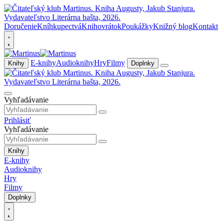
Doručenie
Kníhkupectvá
Knihovrátok
Poukážky
Knižný blog
Kontakt
E-knihy
Audioknihy
Hry
Filmy
Knihy
Doplnky
Vyhľadávanie
Prihlásiť
Vyhľadávanie
Knihy
E-knihy
Audioknihy
Hry
Filmy
Doplnky