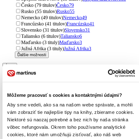
Česko (79 titulov)
Česko
79
Rusko (55 titulov)
Rusko
55
Nemecko (49 titulov)
Nemecko
49
Francúzsko (41 titulov)
Francúzsko
41
Slovensko (31 titulov)
Slovensko
31
Taliansko (6 titulov)
Taliansko
6
Maďarsko (3 tituly)
Maďarsko
3
Južná Afrika (3 tituly)
Južná Afrika
3
Ďalšie možnosti
Útvar
romány (335 titulov)
romány
335
poviedky (98 titulov)
poviedky
98
novela (8 titulov)
novela
8
postrehy (4 tituly)
postrehy
4
Môžeme pracovať s cookies a kontaktnými údajmi?
Podžáner
Aby sme vedeli, ako sa na našom webe správate, a mohli
fantasy (49 titulov)
fantasy
49
vám zobraziť tie najlepšie tipy na knihy, zbierame cookies.
dystopický (28 titulov)
dystopický
28
Niektoré sú naozaj potrebné a bez nich by naša stránka
sci-fi (12 titulov)
sci-fi
12
vôbec nefungovala. Okrem toho používame analytické
thrillery (8 titulov)
thrillery
8
high fantasy (4 tituly)
high fantasy
4
cookies, ktoré nám umožňujú zisťovať, ako náš web