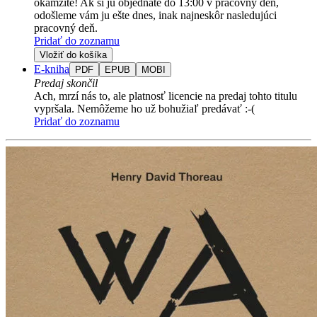
okamžite! Ak si ju objednáte do 13:00 v pracovný deň,
odošleme vám ju ešte dnes, inak najneskôr nasledujúci
pracovný deň.
Pridať do zoznamu
Vložiť do košíka
E-kniha
PDF
EPUB
MOBI
Predaj skončil
Ach, mrzí nás to, ale platnosť licencie na predaj tohto titulu
vypršala. Nemôžeme ho už bohužiaľ predávať :-(
Pridať do zoznamu