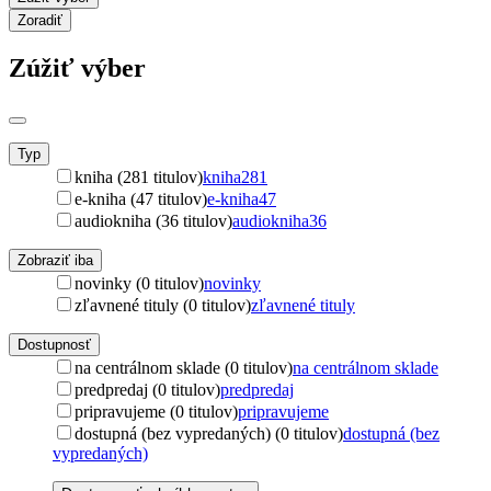
Zoradiť
Zúžiť výber
Typ
kniha (281 titulov)
kniha
281
e-kniha (47 titulov)
e-kniha
47
audiokniha (36 titulov)
audiokniha
36
Zobraziť iba
novinky (0 titulov)
novinky
zľavnené tituly (0 titulov)
zľavnené tituly
Dostupnosť
na centrálnom sklade (0 titulov)
na centrálnom sklade
predpredaj (0 titulov)
predpredaj
pripravujeme (0 titulov)
pripravujeme
dostupná (bez vypredaných) (0 titulov)
dostupná (bez
vypredaných)