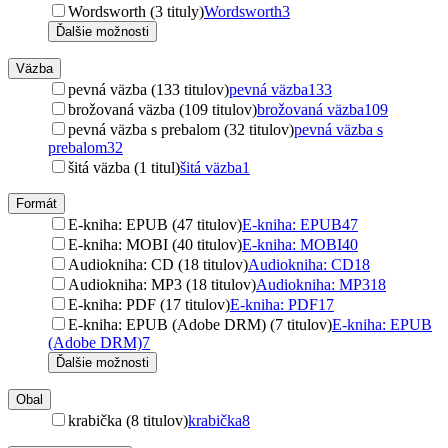
Wordsworth (3 tituly)
Wordsworth
3
Ďalšie možnosti
Väzba
pevná väzba (133 titulov)
pevná väzba
133
brožovaná väzba (109 titulov)
brožovaná väzba
109
pevná väzba s prebalom (32 titulov)
pevná väzba s
prebalom
32
šitá väzba (1 titul)
šitá väzba
1
Formát
E-kniha: EPUB (47 titulov)
E-kniha: EPUB
47
E-kniha: MOBI (40 titulov)
E-kniha: MOBI
40
Audiokniha: CD (18 titulov)
Audiokniha: CD
18
Audiokniha: MP3 (18 titulov)
Audiokniha: MP3
18
E-kniha: PDF (17 titulov)
E-kniha: PDF
17
E-kniha: EPUB (Adobe DRM) (7 titulov)
E-kniha: EPUB
(Adobe DRM)
7
Ďalšie možnosti
Obal
krabička (8 titulov)
krabička
8