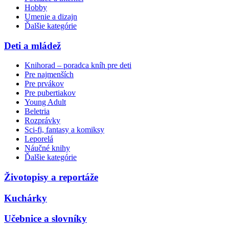
Hobby
Umenie a dizajn
Ďalšie kategórie
Deti a mládež
Knihorad – poradca kníh pre deti
Pre najmenších
Pre prvákov
Pre pubertiakov
Young Adult
Beletria
Rozprávky
Sci-fi, fantasy a komiksy
Leporelá
Náučné knihy
Ďalšie kategórie
Životopisy a reportáže
Kuchárky
Učebnice a slovníky