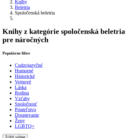
Knihy
Beletria
Spoločenská beletria
Knihy z kategórie spoločenská beletria
pre náročných
Populárne filtre
Cudzojazyčné
Humorné
Historické
Vojnové
Láska
Rodina
Vzťahy
Spoločnosť
Priateľstvo
Dospievanie
Ženy
LGBTQ+
Zúžiť výber