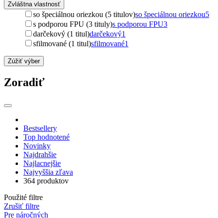
Zvláštna vlastnosť
so špeciálnou oriezkou (5 titulov)
so špeciálnou oriezkou
5
s podporou FPU (3 tituly)
s podporou FPU
3
darčekový (1 titul)
darčekový
1
sfilmované (1 titul)
sfilmované
1
Zúžiť výber
Zoradiť
Bestsellery
Top hodnotené
Novinky
Najdrahšie
Najlacnejšie
Najvyššia zľava
364 produktov
Použité filtre
Zrušiť filtre
Pre náročných