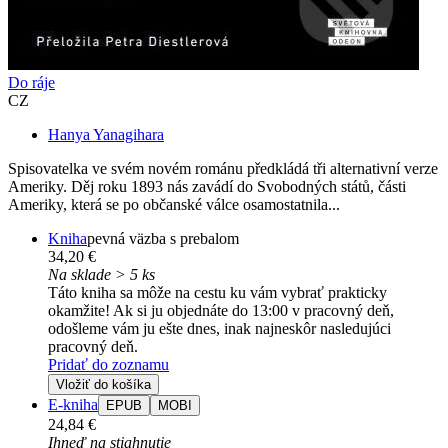
Do ráje
CZ
Hanya Yanagihara
Spisovatelka ve svém novém románu předkládá tři alternativní verze
Ameriky. Děj roku 1893 nás zavádí do Svobodných států, části
Ameriky, která se po občanské válce osamostatnila...
Kniha
pevná väzba s prebalom
34,20 €
Na sklade > 5 ks
Táto kniha sa môže na cestu ku vám vybrať prakticky
okamžite! Ak si ju objednáte do 13:00 v pracovný deň,
odošleme vám ju ešte dnes, inak najneskôr nasledujúci
pracovný deň.
Pridať do zoznamu
Vložiť do košíka
E-kniha
EPUB
MOBI
24,84 €
Ihneď na stiahnutie