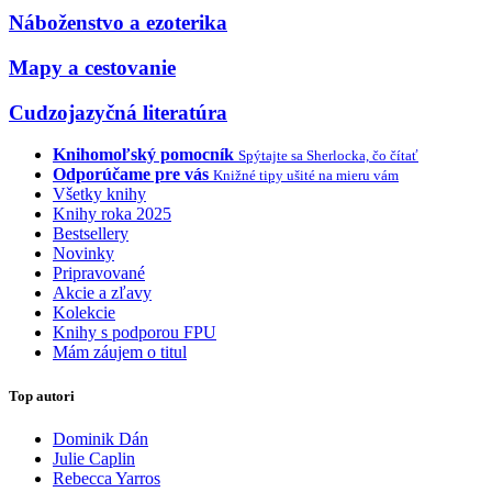
Náboženstvo a ezoterika
Mapy a cestovanie
Cudzojazyčná literatúra
Knihomoľský pomocník
Spýtajte sa Sherlocka, čo čítať
Odporúčame pre vás
Knižné tipy ušité na mieru vám
Všetky knihy
Knihy roka 2025
Bestsellery
Novinky
Pripravované
Akcie a zľavy
Kolekcie
Knihy s podporou FPU
Mám záujem o titul
Top autori
Dominik Dán
Julie Caplin
Rebecca Yarros