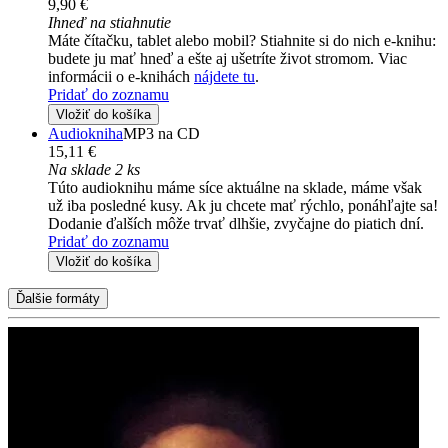
9,90 €
Ihneď na stiahnutie
Máte čítačku, tablet alebo mobil? Stiahnite si do nich e-knihu:
budete ju mať hneď a ešte aj ušetríte život stromom. Viac
informácii o e-knihách
nájdete tu
.
Pridať do zoznamu
Vložiť do košíka
Audiokniha
MP3 na CD
15,11 €
Na sklade 2 ks
Túto audioknihu máme síce aktuálne na sklade, máme však
už iba posledné kusy. Ak ju chcete mať rýchlo, ponáhľajte sa!
Dodanie ďalších môže trvať dlhšie, zvyčajne do piatich dní.
Pridať do zoznamu
Vložiť do košíka
Ďalšie formáty