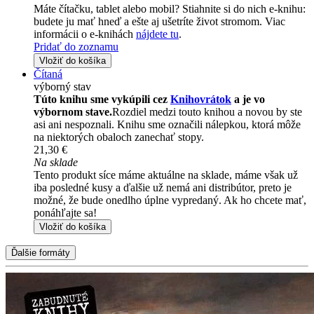
Máte čítačku, tablet alebo mobil? Stiahnite si do nich e-knihu:
budete ju mať hneď a ešte aj ušetríte život stromom. Viac
informácii o e-knihách
nájdete tu
.
Pridať do zoznamu
Vložiť do košíka
Čítaná
výborný stav
Túto knihu sme vykúpili cez
Knihovrátok
a je vo
výbornom stave.
Rozdiel medzi touto knihou a novou by ste
asi ani nespoznali. Knihu sme označili nálepkou, ktorá môže
na niektorých obaloch zanechať stopy.
21,30 €
Na sklade
Tento produkt síce máme aktuálne na sklade, máme však už
iba posledné kusy a ďalšie už nemá ani distribútor, preto je
možné, že bude onedlho úplne vypredaný. Ak ho chcete mať,
ponáhľajte sa!
Vložiť do košíka
Ďalšie formáty