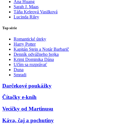
Ana Huang
Sarah J. Maas
Táňa Keleová Vasilková
Lucinda Riley
Top série
Romantické úteky
Harry Potter
Kapitán Stein a Notár Barbarič
Denník odvážneho bojka
Krimi Dominika Dána
Učím sa rozprávať
Duna
Smradi
Darčekové poukážky
Čítačky e-kníh
Vecičky od Martinusu
Káva, čaj a pochutiny