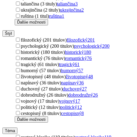
taliančina (3 tituly)
taliančina
3
ukrajinčina (2 tituly)
ukrajinčina
2
ruština (1 titul)
ruština
1
Ďalšie možnosti
Štýl
filozofický (201 titulov)
filozofický
201
psychologický (200 titulov)
psychologický
200
historický (180 titulov)
historický
180
romantický (76 titulov)
romantický
76
tragický (61 titulov)
tragický
61
humorný (57 titulov)
humorný
57
životopisný (48 titulov)
životopisný
48
napínavý (36 titulov)
napínavý
36
duchovný (27 titulov)
duchovný
27
dobrodružný (26 titulov)
dobrodružný
26
vojnový (17 titulov)
vojnový
17
politický (12 titulov)
politický
12
cestopisný (8 titulov)
cestopisný
8
Ďalšie možnosti
Téma