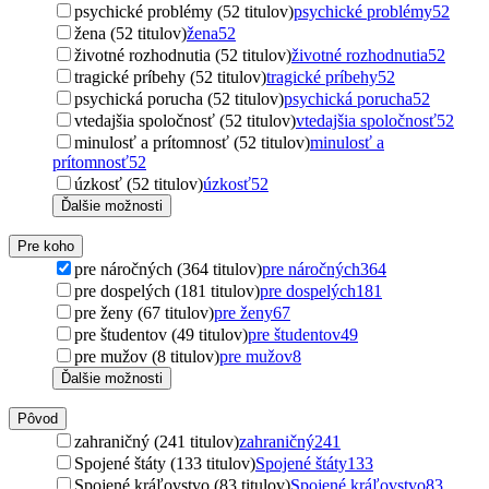
psychické problémy (52 titulov)
psychické problémy
52
žena (52 titulov)
žena
52
životné rozhodnutia (52 titulov)
životné rozhodnutia
52
tragické príbehy (52 titulov)
tragické príbehy
52
psychická porucha (52 titulov)
psychická porucha
52
vtedajšia spoločnosť (52 titulov)
vtedajšia spoločnosť
52
minulosť a prítomnosť (52 titulov)
minulosť a
prítomnosť
52
úzkosť (52 titulov)
úzkosť
52
Ďalšie možnosti
Pre koho
pre náročných (364 titulov)
pre náročných
364
pre dospelých (181 titulov)
pre dospelých
181
pre ženy (67 titulov)
pre ženy
67
pre študentov (49 titulov)
pre študentov
49
pre mužov (8 titulov)
pre mužov
8
Ďalšie možnosti
Pôvod
zahraničný (241 titulov)
zahraničný
241
Spojené štáty (133 titulov)
Spojené štáty
133
Spojené kráľovstvo (83 titulov)
Spojené kráľovstvo
83