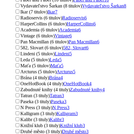
Vydavateľstvo Šarkan (8 titulov)
Vydavateľstvo Šarkan
8
Ikar (7 titulov)
Ikar
7
Radioservis (6 titulov)
Radioservis
6
HarperCollins (6 titulov)
HarperCollins
6
Academia (6 titulov)
Academia
6
Vintage (6 titulov)
Vintage
6
Pan Macmillan (6 titulov)
Pan Macmillan
6
582, Slovart (6 titulov)
582, Slovart
6
Lindeni (5 titulov)
Lindeni
5
Leda (5 titulov)
Leda
5
Maťa (5 titulov)
Maťa
5
Arcturus (5 titulov)
Arcturus
5
Brána (4 tituly)
Brána
4
OneHotBook (4 tituly)
OneHotBook
4
Zabudnuté knihy (4 tituly)
Zabudnuté knihy
4
Tatran (3 tituly)
Tatran
3
Paseka (3 tituly)
Paseka
3
N Press (3 tituly)
N Press
3
Kalligram (3 tituly)
Kalligram
3
Kalibr (3 tituly)
Kalibr
3
Knižní klub (3 tituly)
Knižní klub
3
Druhé město (3 tituly)
Druhé město
3