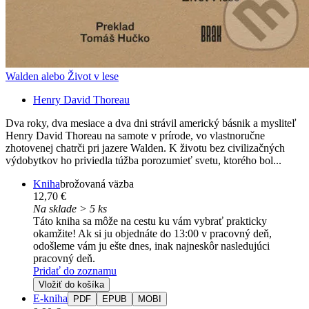
Walden alebo Život v lese
Henry David Thoreau
Dva roky, dva mesiace a dva dni strávil americký básnik a mysliteľ
Henry David Thoreau na samote v prírode, vo vlastnoručne
zhotovenej chatrči pri jazere Walden. K životu bez civilizačných
výdobytkov ho priviedla túžba porozumieť svetu, ktorého bol...
Kniha
brožovaná väzba
12,70 €
Na sklade > 5 ks
Táto kniha sa môže na cestu ku vám vybrať prakticky
okamžite! Ak si ju objednáte do 13:00 v pracovný deň,
odošleme vám ju ešte dnes, inak najneskôr nasledujúci
pracovný deň.
Pridať do zoznamu
Vložiť do košíka
E-kniha
PDF
EPUB
MOBI