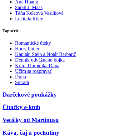
Ana Huang
Sarah J. Maas
Táňa Keleová Vasilková
Lucinda Riley
Top série
Romantické úteky
Harry Potter
Kapitán Stein a Notár Barbarič
Denník odvážneho bojka
Krimi Dominika Dána
Učím sa rozprávať
Duna
Smradi
Darčekové poukážky
Čítačky e-kníh
Vecičky od Martinusu
Káva, čaj a pochutiny