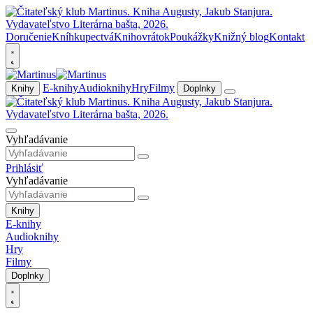
Doručenie
Kníhkupectvá
Knihovrátok
Poukážky
Knižný blog
Kontakt
E-knihy
Audioknihy
Hry
Filmy
Knihy
Doplnky
Vyhľadávanie
Prihlásiť
Vyhľadávanie
Knihy
E-knihy
Audioknihy
Hry
Filmy
Doplnky