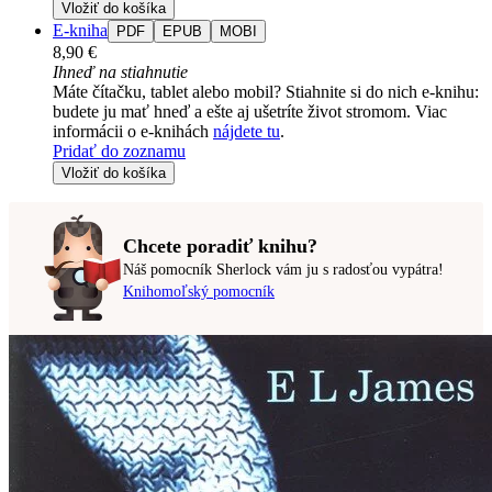
Vložiť do košíka
E-kniha
PDF
EPUB
MOBI
8,90 €
Ihneď na stiahnutie
Máte čítačku, tablet alebo mobil? Stiahnite si do nich e-knihu:
budete ju mať hneď a ešte aj ušetríte život stromom. Viac
informácii o e-knihách
nájdete tu
.
Pridať do zoznamu
Vložiť do košíka
Chcete poradiť knihu?
Náš pomocník Sherlock vám ju s radosťou vypátra!
Knihomoľský pomocník