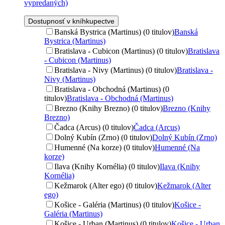
vypredaných)
Dostupnosť v kníhkupectve
Banská Bystrica (Martinus) (0 titulov)
Banská
Bystrica (Martinus)
Bratislava - Cubicon (Martinus) (0 titulov)
Bratislava
- Cubicon (Martinus)
Bratislava - Nivy (Martinus) (0 titulov)
Bratislava -
Nivy (Martinus)
Bratislava - Obchodná (Martinus) (0
titulov)
Bratislava - Obchodná (Martinus)
Brezno (Knihy Brezno) (0 titulov)
Brezno (Knihy
Brezno)
Čadca (Arcus) (0 titulov)
Čadca (Arcus)
Dolný Kubín (Zrno) (0 titulov)
Dolný Kubín (Zrno)
Humenné (Na korze) (0 titulov)
Humenné (Na
korze)
Ilava (Knihy Kornélia) (0 titulov)
Ilava (Knihy
Kornélia)
Kežmarok (Alter ego) (0 titulov)
Kežmarok (Alter
ego)
Košice - Galéria (Martinus) (0 titulov)
Košice -
Galéria (Martinus)
Košice - Urban (Martinus) (0 titulov)
Košice - Urban