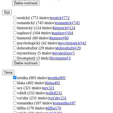
Ďalšie možnosti
Štýl
erotický (772 titulov)
erotický
772
romantický (745 titulov)
romantický
745
historický (124 titulov)
historický
124
napínavý (104 titulov)
napínavý
104
humorný (60 titulov)
humorný
60
psychologický (42 titulov)
psychologický
42
dobrodružný (29 titulov)
dobrodružný
29
mysteriózny (5 titulov)
mysteriózny
5
životopisný (3 tituly)
životopisný
3
Ďalšie možnosti
Téma
erotika (905 titulov)
erotika
905
láska (492 titulov)
láska
492
sex (321 titulov)
sex
321
vášeň (232 titulov)
vášeň
232
vzťahy (231 titulov)
vzťahy
231
romantika (187 titulov)
romantika
187
túžba (170 titulov)
túžba
170