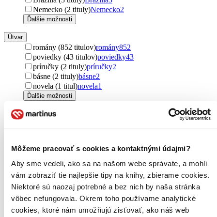
Nemecko (2 tituly)
Nemecko
2
Ďalšie možnosti
Útvar
romány (852 titulov)
romány
852
poviedky (43 titulov)
poviedky
43
príručky (2 tituly)
príručky
2
básne (2 tituly)
básne
2
novela (1 titul)
novela
1
Ďalšie možnosti
Podžáner
fantasy (26 titulov)
fantasy
26
thrillery (12 titulov)
thrillery
12
poviedky (7 titulov)
poviedky
7
Môžeme pracovať s cookies a kontaktnými údajmi?
detektívky (2 tituly)
detektívky
2
dark fantasy (2 tituly)
dark fantasy
2
Aby sme vedeli, ako sa na našom webe správate, a mohli
horory (1 titul)
horory
1
vám zobraziť tie najlepšie tipy na knihy, zbierame cookies.
dark romance (1 titul)
dark romance
1
Niektoré sú naozaj potrebné a bez nich by naša stránka
Ďalšie možnosti
vôbec nefungovala. Okrem toho používame analytické
Autor
cookies, ktoré nám umožňujú zisťovať, ako náš web