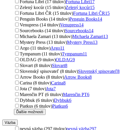
Fortuna Libri (17 titulov)
Fortuna Libri
17
Zelený kocúr (15 titulov)
Zelený kocúr
15
Fortuna Libri ČR (15 titulov)
Fortuna Libri ČR
15
Penguin Books (14 titulov)
Penguin Books
14
Venupress (14 titulov)
Venupress
14
Sourcebooks (14 titulov)
Sourcebooks
14
Michaela Zamari (13 titulov)
Michaela Zamari
13
Mystery Press (13 titulov)
Mystery Press
13
Argo (11 titulov)
Argo
11
Tympanum (11 titulov)
Tympanum
11
OLDAG (9 titulov)
OLDAG
9
Slovart (8 titulov)
Slovart
8
Slovenský spisovateľ (8 titulov)
Slovenský spisovateľ
8
Arrow Books (8 titulov)
Arrow Books
8
Carina (8 titulov)
Carina
8
Jota (7 titulov)
Jota
7
Marenčin PT (6 titulov)
Marenčin PT
6
Dybbuk (6 titulov)
Dybbuk
6
Piatkus (6 titulov)
Piatkus
6
Ďalšie možnosti
Väzba
pevná väzba (297 titulov)
pevná väzba
297