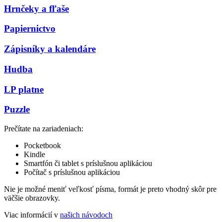
Hrnčeky a fľaše
Papiernictvo
Zápisníky a kalendáre
Hudba
LP platne
Puzzle
Prečítate na zariadeniach:
Pocketbook
Kindle
Smartfón či tablet s príslušnou aplikáciou
Počítač s príslušnou aplikáciou
Nie je možné meniť veľkosť písma, formát je preto vhodný skôr pre
väčšie obrazovky.
Viac informácií v
našich návodoch