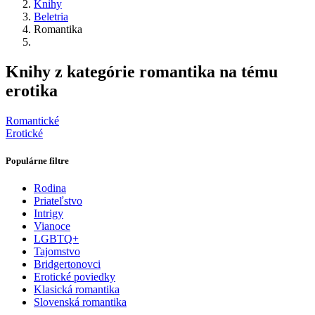
Knihy
Beletria
Romantika
Knihy z kategórie romantika na tému
erotika
Romantické
Erotické
Populárne filtre
Rodina
Priateľstvo
Intrigy
Vianoce
LGBTQ+
Tajomstvo
Bridgertonovci
Erotické poviedky
Klasická romantika
Slovenská romantika