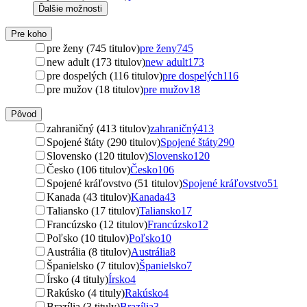
Ďalšie možnosti
Pre koho
pre ženy (745 titulov)
pre ženy
745
new adult (173 titulov)
new adult
173
pre dospelých (116 titulov)
pre dospelých
116
pre mužov (18 titulov)
pre mužov
18
Pôvod
zahraničný (413 titulov)
zahraničný
413
Spojené štáty (290 titulov)
Spojené štáty
290
Slovensko (120 titulov)
Slovensko
120
Česko (106 titulov)
Česko
106
Spojené kráľovstvo (51 titulov)
Spojené kráľovstvo
51
Kanada (43 titulov)
Kanada
43
Taliansko (17 titulov)
Taliansko
17
Francúzsko (12 titulov)
Francúzsko
12
Poľsko (10 titulov)
Poľsko
10
Austrália (8 titulov)
Austrália
8
Španielsko (7 titulov)
Španielsko
7
Írsko (4 tituly)
Írsko
4
Rakúsko (4 tituly)
Rakúsko
4
Brazília (3 tituly)
Brazília
3