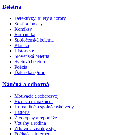
Beletria
Detektívky, trilery a horory
Sci-fi a fantasy
Komiksy
Romantika
Spoločenská beletria
Klasika
Historické
Slovenská beletria
Svetová beletria
Poézia
Ďalšie kategórie
Náučná a odborná
Motivácia a sebarozvoj
Biznis a manažment
Humanitné a spoločenské vedy
História
Životopisy a reportáže
Vzťahy a rodina
Zdravie a životný štýl
Počítače a internet