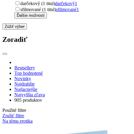
darčekový (1 titul)
darčekový
1
sfilmované (1 titul)
sfilmované
1
Ďalšie možnosti
Zúžiť výber
Zoradiť
Bestsellery
Top hodnotené
Novinky
Najdrahšie
Najlacnejšie
Najvyššia zľava
905 produktov
Použité filtre
Zrušiť filtre
Na tému erotika