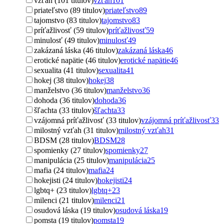
vzťah (101 titulov)
vzťah
101
priateľstvo (89 titulov)
priateľstvo
89
tajomstvo (83 titulov)
tajomstvo
83
príťažlivosť (59 titulov)
príťažlivosť
59
minulosť (49 titulov)
minulosť
49
zakázaná láska (46 titulov)
zakázaná láska
46
erotické napätie (46 titulov)
erotické napätie
46
sexualita (41 titulov)
sexualita
41
hokej (38 titulov)
hokej
38
manželstvo (36 titulov)
manželstvo
36
dohoda (36 titulov)
dohoda
36
šľachta (33 titulov)
šľachta
33
vzájomná príťažlivosť (33 titulov)
vzájomná príťažlivosť
33
milostný vzťah (31 titulov)
milostný vzťah
31
BDSM (28 titulov)
BDSM
28
spomienky (27 titulov)
spomienky
27
manipulácia (25 titulov)
manipulácia
25
mafia (24 titulov)
mafia
24
hokejisti (24 titulov)
hokejisti
24
lgbtq+ (23 titulov)
lgbtq+
23
milenci (21 titulov)
milenci
21
osudová láska (19 titulov)
osudová láska
19
pomsta (19 titulov)
pomsta
19