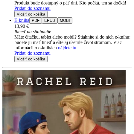
Produkt bude dostupný o päť dní. Kto počká, ten sa dočká!
Pridať do zoznamu
Vložiť do košíka
E-kniha
PDF
EPUB
MOBI
13,90 €
Ihneď na stiahnutie
Máte čítačku, tablet alebo mobil? Stiahnite si do nich e-knihu:
budete ju mať hneď a ešte aj ušetríte život stromom. Viac
informácii o e-knihách
nájdete tu
.
Pridať do zoznamu
Vložiť do košíka