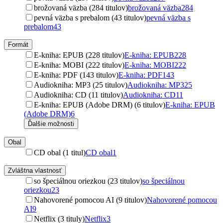
brožovaná väzba (284 titulov)
brožovaná väzba
284
pevná väzba s prebalom (43 titulov)
pevná väzba s
prebalom
43
Formát
E-kniha: EPUB (228 titulov)
E-kniha: EPUB
228
E-kniha: MOBI (222 titulov)
E-kniha: MOBI
222
E-kniha: PDF (143 titulov)
E-kniha: PDF
143
Audiokniha: MP3 (25 titulov)
Audiokniha: MP3
25
Audiokniha: CD (11 titulov)
Audiokniha: CD
11
E-kniha: EPUB (Adobe DRM) (6 titulov)
E-kniha: EPUB
(Adobe DRM)
6
Ďalšie možnosti
Obal
CD obal (1 titul)
CD obal
1
Zvláštna vlastnosť
so špeciálnou oriezkou (23 titulov)
so špeciálnou
oriezkou
23
Nahovorené pomocou AI (9 titulov)
Nahovorené pomocou
AI
9
Netflix (3 tituly)
Netflix
3