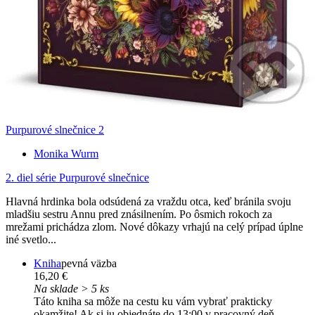
Purpurové slnečnice 2
Monika Wurm
2. diel série
Purpurové slnečnice
Hlavná hrdinka bola odsúdená za vraždu otca, keď bránila svoju
mladšiu sestru Annu pred znásilnením. Po ôsmich rokoch za
mrežami prichádza zlom. Nové dôkazy vrhajú na celý prípad úplne
iné svetlo...
Kniha
pevná väzba
16,20 €
Na sklade > 5 ks
Táto kniha sa môže na cestu ku vám vybrať prakticky
okamžite! Ak si ju objednáte do 13:00 v pracovný deň,