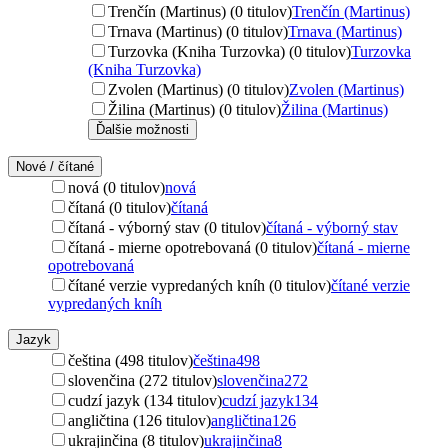
Trenčín (Martinus) (0 titulov)
Trenčín (Martinus)
Trnava (Martinus) (0 titulov)
Trnava (Martinus)
Turzovka (Kniha Turzovka) (0 titulov)
Turzovka
(Kniha Turzovka)
Zvolen (Martinus) (0 titulov)
Zvolen (Martinus)
Žilina (Martinus) (0 titulov)
Žilina (Martinus)
Ďalšie možnosti
Nové / čítané
nová (0 titulov)
nová
čítaná (0 titulov)
čítaná
čítaná - výborný stav (0 titulov)
čítaná - výborný stav
čítaná - mierne opotrebovaná (0 titulov)
čítaná - mierne
opotrebovaná
čítané verzie vypredaných kníh (0 titulov)
čítané verzie
vypredaných kníh
Jazyk
čeština (498 titulov)
čeština
498
slovenčina (272 titulov)
slovenčina
272
cudzí jazyk (134 titulov)
cudzí jazyk
134
angličtina (126 titulov)
angličtina
126
ukrajinčina (8 titulov)
ukrajinčina
8