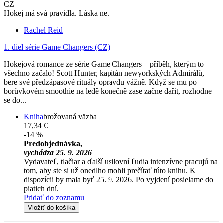
CZ
Hokej má svá pravidla. Láska ne.
Rachel Reid
1. diel série
Game Changers (CZ)
Hokejová romance ze série Game Changers – příběh, kterým to
všechno začalo! Scott Hunter, kapitán newyorkských Admirálů,
bere své předzápasové rituály opravdu vážně. Když se mu po
borůvkovém smoothie na ledě konečně zase začne dařit, rozhodne
se do...
Kniha
brožovaná väzba
17,34 €
-14 %
Predobjednávka,
vychádza 25. 9. 2026
Vydavateľ, tlačiar a ďalší usilovní ľudia intenzívne pracujú na
tom, aby ste si už onedlho mohli prečítať túto knihu. K
dispozícii by mala byť 25. 9. 2026. Po vyjdení posielame do
piatich dní.
Pridať do zoznamu
Vložiť do košíka