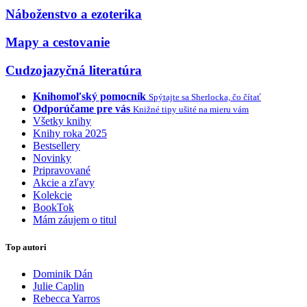
Náboženstvo a ezoterika
Mapy a cestovanie
Cudzojazyčná literatúra
Knihomoľský pomocník
Spýtajte sa Sherlocka, čo čítať
Odporúčame pre vás
Knižné tipy ušité na mieru vám
Všetky knihy
Knihy roka 2025
Bestsellery
Novinky
Pripravované
Akcie a zľavy
Kolekcie
BookTok
Mám záujem o titul
Top autori
Dominik Dán
Julie Caplin
Rebecca Yarros