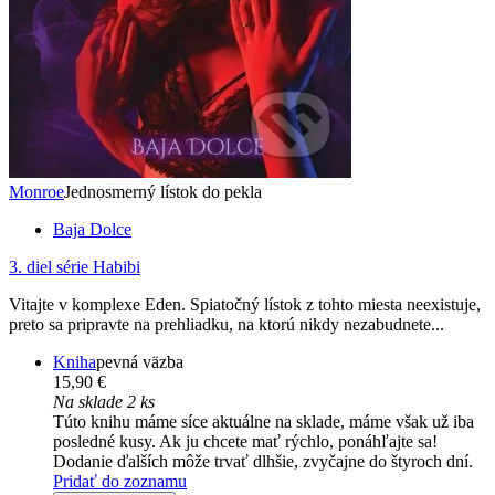
Monroe
Jednosmerný lístok do pekla
Baja Dolce
3. diel série
Habibi
Vitajte v komplexe Eden. Spiatočný lístok z tohto miesta neexistuje,
preto sa pripravte na prehliadku, na ktorú nikdy nezabudnete...
Kniha
pevná väzba
15,90 €
Na sklade 2 ks
Túto knihu máme síce aktuálne na sklade, máme však už iba
posledné kusy. Ak ju chcete mať rýchlo, ponáhľajte sa!
Dodanie ďalších môže trvať dlhšie, zvyčajne do štyroch dní.
Pridať do zoznamu