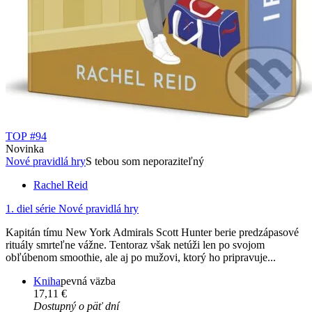
TOP #94
Novinka
Nové pravidlá hry
S tebou som neporaziteľný
Rachel Reid
1. diel série
Nové pravidlá hry
Kapitán tímu New York Admirals Scott Hunter berie predzápasové
rituály smrteľne vážne. Tentoraz však netúži len po svojom
obľúbenom smoothie, ale aj po mužovi, ktorý ho pripravuje...
Kniha
pevná väzba
17,11 €
Dostupný o päť dní