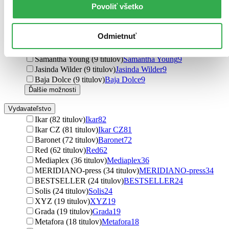
Povoliť všetko
Fernando J. Múñez (11 titulov)
Fernando J. Múñez
11
Elizabeth O´Roark (11 titulov)
Elizabeth O´Roark
11
Nika Peas (10 titulov)
Nika Peas
10
Odmietnuť
Marcy Jell (10 titulov)
Marcy Jell
10
Mon CouCou (10 titulov)
Mon CouCou
10
Samantha Young (9 titulov)
Samantha Young
9
Jasinda Wilder (9 titulov)
Jasinda Wilder
9
Baja Dolce (9 titulov)
Baja Dolce
9
Ďalšie možnosti
Vydavateľstvo
Ikar (82 titulov)
Ikar
82
Ikar CZ (81 titulov)
Ikar CZ
81
Baronet (72 titulov)
Baronet
72
Red (62 titulov)
Red
62
Mediaplex (36 titulov)
Mediaplex
36
MERIDIANO-press (34 titulov)
MERIDIANO-press
34
BESTSELLER (24 titulov)
BESTSELLER
24
Solis (24 titulov)
Solis
24
XYZ (19 titulov)
XYZ
19
Grada (19 titulov)
Grada
19
Metafora (18 titulov)
Metafora
18