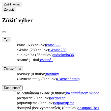
Zúžiť výber
Zoradiť
Zúžiť výber
Typ
kniha (638 titulov)
kniha
638
e-kniha (230 titulov)
e-kniha
230
audiokniha (36 titulov)
audiokniha
36
ostatné (1 titul)
ostatné
1
Zobraziť iba
novinky (0 titulov)
novinky
zľavnené tituly (0 titulov)
zľavnené tituly
Dostupnosť
na centrálnom sklade (0 titulov)
na centrálnom sklade
predpredaj (0 titulov)
predpredaj
pripravujeme (0 titulov)
pripravujeme
dostupná (bez vypredaných) (0 titulov)
dostupná (bez