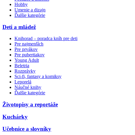
Hobby
Umenie a dizajn
Ďalšie kategórie
Deti a mládež
Knihorad – poradca kníh pre deti
Pre najmenších
Pre prvákov
Pre pubertiakov
Young Adult
Beletria
Rozprávky
Sci-fi, fantasy a komiksy
Leporelá
Náučné knihy
Ďalšie kategórie
Životopisy a reportáže
Kuchárky
Učebnice a slovníky