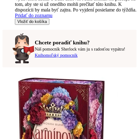
tom, aby ste si už onedlho mohli prečítať túto knihu. K
dispozícii by mala byť zajtra. Po vyjdení posielame do týždňa.
Pridať do zoznamu
Vložiť do košíka
Chcete poradiť knihu?
Náš pomocník Sherlock vám ju s radosťou vypátra!
Knihomoľský pomocník