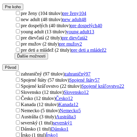
Pre koho
pre ženy (104 titulov)
pre ženy
104
new adult (48 titulov)
new adult
48
pre dospelých (40 titulov)
pre dospelých
40
young adult (13 titulov)
young adult
13
pre dievčatá (2 tituly)
pre dievčatá
2
pre mužov (2 tituly)
pre mužov
2
pre deti a mládež (2 tituly)
pre deti a mládež
2
Ďalšie možnosti
Pôvod
zahraničný (97 titulov)
zahraničný
97
Spojené štáty (57 titulov)
Spojené štáty
57
Spojené kráľovstvo (22 titulov)
Spojené kráľovstvo
22
Slovensko (12 titulov)
Slovensko
12
Česko (12 titulov)
Česko
12
Kanada (12 titulov)
Kanada
12
Nemecko (5 titulov)
Nemecko
5
Austrália (3 tituly)
Austrália
3
severský (1 titul)
severský
1
Dánsko (1 titul)
Dánsko
1
Írsko (1 titul)
Írsko
1