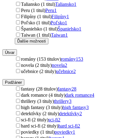
Taliansko (1 titul)
Taliansko
1
Peru (1 titul)
Peru
1
Filipíny (1 titul)
Filipíny
1
Poľsko (1 titul)
Poľsko
1
Španielsko (1 titul)
Španielsko
1
Taiwan (1 titul)
Taiwan
1
Ďalšie možnosti
Útvar
romány (153 titulov)
romány
153
novela (2 tituly)
novela
2
učebnice (2 tituly)
učebnice
2
Podžáner
fantasy (28 titulov)
fantasy
28
dark romance (4 tituly)
dark romance
4
thrillery (3 tituly)
thrillery
3
high fantasy (3 tituly)
high fantasy
3
detektívky (2 tituly)
detektívky
2
sci-fi (2 tituly)
sci-fi
2
hard sci-fi (2 tituly)
hard sci-fi
2
poviedky (1 titul)
poviedky
1