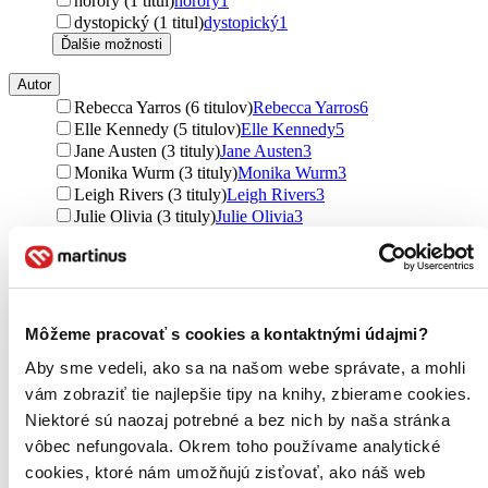
horory (1 titul)
horory
1
dystopický (1 titul)
dystopický
1
Ďalšie možnosti
Autor
Rebecca Yarros (6 titulov)
Rebecca Yarros
6
Elle Kennedy (5 titulov)
Elle Kennedy
5
Jane Austen (3 tituly)
Jane Austen
3
Monika Wurm (3 tituly)
Monika Wurm
3
Leigh Rivers (3 tituly)
Leigh Rivers
3
Julie Olivia (3 tituly)
Julie Olivia
3
Lisi Harrison (2 tituly)
Lisi Harrison
2
Lisi Harrisonová (2 tituly)
Lisi Harrisonová
2
Jenny Han (2 tituly)
Jenny Han
2
Sarah J. Maas (2 tituly)
Sarah J. Maas
2
Jodi Ellen Malpas (2 tituly)
Jodi Ellen Malpas
2
Môžeme pracovať s cookies a kontaktnými údajmi?
Mona Kasten (2 tituly)
Mona Kasten
2
Aby sme vedeli, ako sa na našom webe správate, a mohli
Stephanie Garber (2 tituly)
Stephanie Garber
2
Estelle Maskame (2 tituly)
Estelle Maskame
2
vám zobraziť tie najlepšie tipy na knihy, zbierame cookies.
Emily Henry (2 tituly)
Emily Henry
2
Niektoré sú naozaj potrebné a bez nich by naša stránka
Ellen Jodi Malpas (2 tituly)
Ellen Jodi Malpas
2
vôbec nefungovala. Okrem toho používame analytické
L.J. Shen (2 tituly)
L.J. Shen
2
cookies, ktoré nám umožňujú zisťovať, ako náš web
Lynette Noni (2 tituly)
Lynette Noni
2