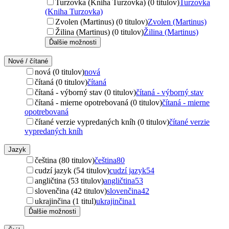
Turzovka (Kniha Turzovka) (0 titulov)
Turzovka
(Kniha Turzovka)
Zvolen (Martinus) (0 titulov)
Zvolen (Martinus)
Žilina (Martinus) (0 titulov)
Žilina (Martinus)
Ďalšie možnosti
Nové / čítané
nová (0 titulov)
nová
čítaná (0 titulov)
čítaná
čítaná - výborný stav (0 titulov)
čítaná - výborný stav
čítaná - mierne opotrebovaná (0 titulov)
čítaná - mierne
opotrebovaná
čítané verzie vypredaných kníh (0 titulov)
čítané verzie
vypredaných kníh
Jazyk
čeština (80 titulov)
čeština
80
cudzí jazyk (54 titulov)
cudzí jazyk
54
angličtina (53 titulov)
angličtina
53
slovenčina (42 titulov)
slovenčina
42
ukrajinčina (1 titul)
ukrajinčina
1
Ďalšie možnosti