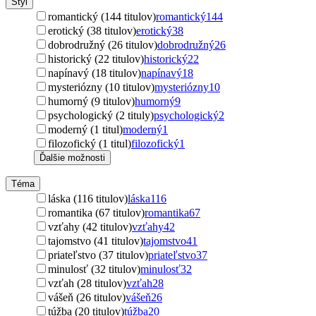
Štýl
romantický (144 titulov)
romantický
144
erotický (38 titulov)
erotický
38
dobrodružný (26 titulov)
dobrodružný
26
historický (22 titulov)
historický
22
napínavý (18 titulov)
napínavý
18
mysteriózny (10 titulov)
mysteriózny
10
humorný (9 titulov)
humorný
9
psychologický (2 tituly)
psychologický
2
moderný (1 titul)
moderný
1
filozofický (1 titul)
filozofický
1
Ďalšie možnosti
Téma
láska (116 titulov)
láska
116
romantika (67 titulov)
romantika
67
vzťahy (42 titulov)
vzťahy
42
tajomstvo (41 titulov)
tajomstvo
41
priateľstvo (37 titulov)
priateľstvo
37
minulosť (32 titulov)
minulosť
32
vzťah (28 titulov)
vzťah
28
vášeň (26 titulov)
vášeň
26
túžba (20 titulov)
túžba
20