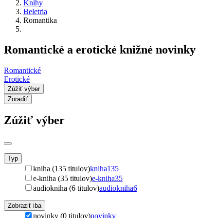
Knihy
Beletria
Romantika
Romantické a erotické knižné novinky
Romantické
Erotické
Zúžiť výber
Zoradiť
Zúžiť výber
Typ
kniha (135 titulov)
kniha
135
e-kniha (35 titulov)
e-kniha
35
audiokniha (6 titulov)
audiokniha
6
Zobraziť iba
novinky (0 titulov)
novinky