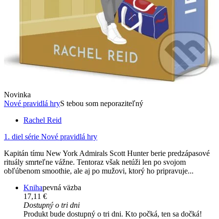
Novinka
Nové pravidlá hry
S tebou som neporaziteľný
Rachel Reid
1. diel série
Nové pravidlá hry
Kapitán tímu New York Admirals Scott Hunter berie predzápasové
rituály smrteľne vážne. Tentoraz však netúži len po svojom
obľúbenom smoothie, ale aj po mužovi, ktorý ho pripravuje...
Kniha
pevná väzba
17,11 €
Dostupný o tri dni
Produkt bude dostupný o tri dni. Kto počká, ten sa dočká!