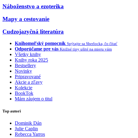
Náboženstvo a ezoterika
Mapy a cestovanie
Cudzojazyčná literatúra
Knihomoľský pomocník
Spýtajte sa Sherlocka, čo čítať
Odporúčame pre vás
Knižné tipy ušité na mieru vám
Všetky knihy
Knihy roka 2025
Bestsellery
Novinky
Pripravované
Akcie a zľavy
Kolekcie
BookTok
Mám záujem o titul
Top autori
Dominik Dán
Julie Caplin
Rebecca Yarros