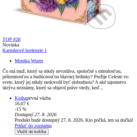
TOP #28
Novinka
Karmínové hortenzie 1
Monika Wurm
Čo má muž, ktorý sa nikdy nevzdáva, spoločné s minulosťou,
prítomnosťou a budúcnosťou hlavnej hrdinky? Prežije Celeste vo
svete, ktorý jej nikdy nedovolil byť slobodnou? A aké tajomstvo
skrýva neznámy, ktorý sa objavil práve vtedy, keď...
Kniha
pevná väzba
16,07 €
-15 %
Dostupný 27. 8. 2026
Produkt bude dostupný 27. 8. 2026. Kto počká, ten sa dočká!
Pridať do zoznamu
Vložiť do košíka