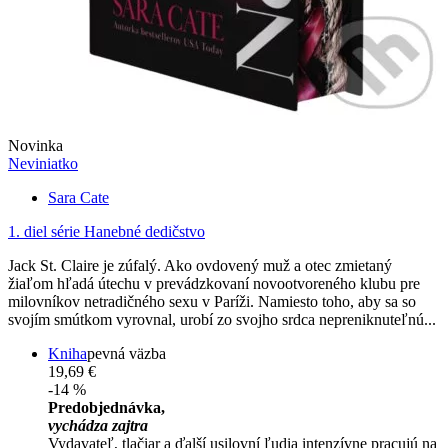
Novinka
Neviniatko
Sara Cate
1. diel série
Hanebné dedičstvo
Jack St. Claire je zúfalý. Ako ovdovený muž a otec zmietaný
žiaľom hľadá útechu v prevádzkovaní novootvoreného klubu pre
milovníkov netradičného sexu v Paríži. Namiesto toho, aby sa so
svojím smútkom vyrovnal, urobí zo svojho srdca nepreniknuteľnú...
Kniha
pevná väzba
19,69 €
-14 %
Predobjednávka,
vychádza zajtra
Vydavateľ, tlačiar a ďalší usilovní ľudia intenzívne pracujú na