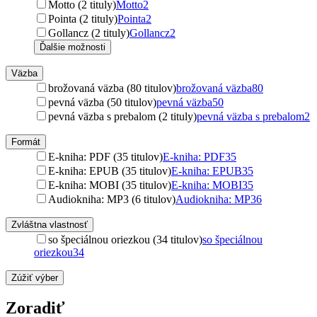
Motto (2 tituly)
Motto
2
Pointa (2 tituly)
Pointa
2
Gollancz (2 tituly)
Gollancz
2
Ďalšie možnosti
Väzba
brožovaná väzba (80 titulov)
brožovaná väzba
80
pevná väzba (50 titulov)
pevná väzba
50
pevná väzba s prebalom (2 tituly)
pevná väzba s prebalom
2
Formát
E-kniha: PDF (35 titulov)
E-kniha: PDF
35
E-kniha: EPUB (35 titulov)
E-kniha: EPUB
35
E-kniha: MOBI (35 titulov)
E-kniha: MOBI
35
Audiokniha: MP3 (6 titulov)
Audiokniha: MP3
6
Zvláštna vlastnosť
so špeciálnou oriezkou (34 titulov)
so špeciálnou
oriezkou
34
Zúžiť výber
Zoradiť