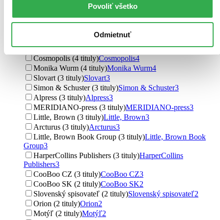
Lindeni (4 tituly)
Lindeni
4
Povoliť všetko
Penguin Books (4 tituly)
Penguin Books
4
Nakladatelství Fragment (4 tituly)
Nakladatelství
Fragment
4
Odmietnuť
Citadella (4 tituly)
Citadella
4
Transworld (4 tituly)
Transworld
4
Cosmopolis (4 tituly)
Cosmopolis
4
Monika Wurm (4 tituly)
Monika Wurm
4
Slovart (3 tituly)
Slovart
3
Simon & Schuster (3 tituly)
Simon & Schuster
3
Alpress (3 tituly)
Alpress
3
MERIDIANO-press (3 tituly)
MERIDIANO-press
3
Little, Brown (3 tituly)
Little, Brown
3
Arcturus (3 tituly)
Arcturus
3
Little, Brown Book Group (3 tituly)
Little, Brown Book
Group
3
HarperCollins Publishers (3 tituly)
HarperCollins
Publishers
3
CooBoo CZ (3 tituly)
CooBoo CZ
3
CooBoo SK (2 tituly)
CooBoo SK
2
Slovenský spisovateľ (2 tituly)
Slovenský spisovateľ
2
Orion (2 tituly)
Orion
2
Motýľ (2 tituly)
Motýľ
2