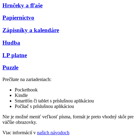
Hrnčeky a fľaše
Papiernictvo
Zápisníky a kalendáre
Hudba
LP platne
Puzzle
Prečítate na zariadeniach:
Pocketbook
Kindle
Smartfón či tablet s príslušnou aplikáciou
Počítač s príslušnou aplikáciou
Nie je možné meniť veľkosť písma, formát je preto vhodný skôr pre
väčšie obrazovky.
Viac informácií v
našich návodoch