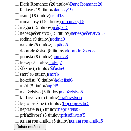
Dark Romance (20 titulov)
Dark Romance
20
fantasy (19 titulov)
fantasy
19
osud (18 titulov)
osud
18
romantasy (16 titulov)
romantasy
16
mágia (15 titulov)
mágia
15
nebezpečenstvo (15 titulov)
nebezpečenstvo
15
rodina (9 titulov)
rodina
9
napätie (8 titulov)
napätie
8
dobrodružstvo (8 titulov)
dobrodružstvo
8
pomsta (8 titulov)
pomsta
8
hokej (7 titulov)
hokej
7
šťastie (6 titulov)
šťastie
6
smrť (6 titulov)
smrť
6
hokejisti (6 titulov)
hokejisti
6
upíri (5 titulov)
upíri
5
manželstvo (5 titulov)
manželstvo
5
kráľovstvo (5 titulov)
kráľovstvo
5
boj o prežitie (5 titulov)
boj o prežitie
5
nepriatelia (5 titulov)
nepriatelia
5
príťažlivosť (5 titulov)
príťažlivosť
5
temná romantika (5 titulov)
temná romantika
5
Ďalšie možnosti