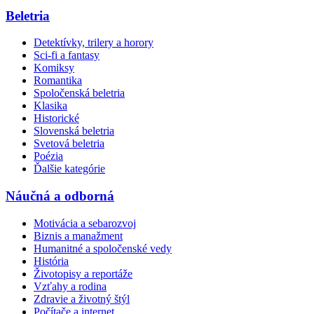
Beletria
Detektívky, trilery a horory
Sci-fi a fantasy
Komiksy
Romantika
Spoločenská beletria
Klasika
Historické
Slovenská beletria
Svetová beletria
Poézia
Ďalšie kategórie
Náučná a odborná
Motivácia a sebarozvoj
Biznis a manažment
Humanitné a spoločenské vedy
História
Životopisy a reportáže
Vzťahy a rodina
Zdravie a životný štýl
Počítače a internet