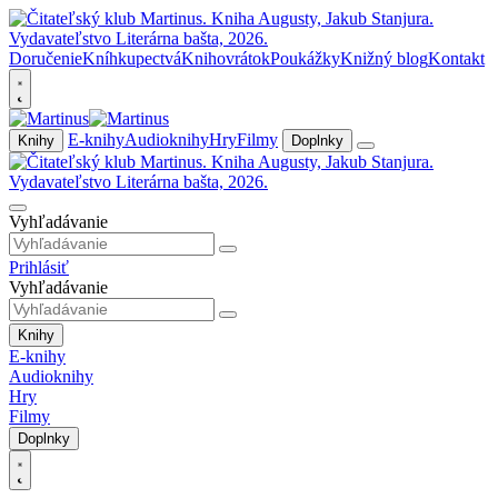
Doručenie
Kníhkupectvá
Knihovrátok
Poukážky
Knižný blog
Kontakt
E-knihy
Audioknihy
Hry
Filmy
Knihy
Doplnky
Vyhľadávanie
Prihlásiť
Vyhľadávanie
Knihy
E-knihy
Audioknihy
Hry
Filmy
Doplnky