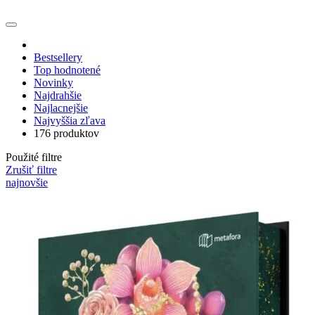
Bestsellery
Top hodnotené
Novinky
Najdrahšie
Najlacnejšie
Najvyššia zľava
176 produktov
Použité filtre
Zrušiť filtre
najnovšie