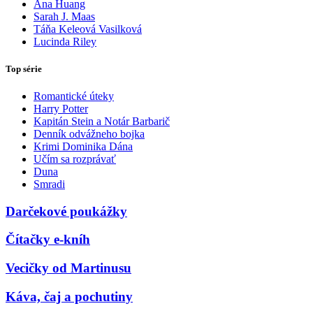
Ana Huang
Sarah J. Maas
Táňa Keleová Vasilková
Lucinda Riley
Top série
Romantické úteky
Harry Potter
Kapitán Stein a Notár Barbarič
Denník odvážneho bojka
Krimi Dominika Dána
Učím sa rozprávať
Duna
Smradi
Darčekové poukážky
Čítačky e-kníh
Vecičky od Martinusu
Káva, čaj a pochutiny