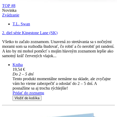
TOP #8
Novinka
Zvádzanie
T.L. Swan
2. diel série
Kingstone Lane (SK)
Všetko to začalo zoznamom. Unavená zo stretávania sa s nočnými
morami som sa rozhodla študovať, čo robiť a čo nerobiť pri randení.
A kto by mi mohol pomôcť s mojím hlavným zoznamom lepšie ako
samotný kráľ červených vlajok...
Kniha
19,54 €
Do 2 – 5 dní
Tento produkt momentálne nemáme na sklade, ale zvyčajne
vám ho vieme zabezpečiť a odoslať do 2 – 5 dní. A
posnažíme sa aj trochu rýchlejšie!
Pridať do zoznamu
Vložiť do košíka