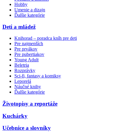
Hobby
Umenie a dizajn
Ďalšie kategórie
Deti a mládež
Knihorad – poradca kníh pre deti
Pre najmenších
Pre prvákov
Pre pubertiakov
Young Adult
Beletria
Rozprávky
Sci-fi, fantasy a komiksy
Leporelá
Náučné knihy
Ďalšie kategórie
Životopisy a reportáže
Kuchárky
Učebnice a slovníky