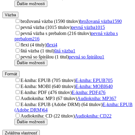
Ďalšie možnosti
Väzba
brožovaná väzba (1590 titulov)
brožovaná väzba
1590
pevná väzba (1015 titulov)
pevná väzba
1015
pevná väzba s prebalom (216 titulov)
pevná väzba s
prebalom
216
flexi (4 tituly)
flexi
4
šitá väzba (1 titul)
šitá väzba
1
pevná so špirálou (1 titul)
pevná so špirálou
1
Ďalšie možnosti
Formát
E-kniha: EPUB (705 titulov)
E-kniha: EPUB
705
E-kniha: MOBI (640 titulov)
E-kniha: MOBI
640
E-kniha: PDF (476 titulov)
E-kniha: PDF
476
Audiokniha: MP3 (67 titulov)
Audiokniha: MP3
67
E-kniha: EPUB (Adobe DRM) (64 titulov)
E-kniha: EPUB
(Adobe DRM)
64
Audiokniha: CD (22 titulov)
Audiokniha: CD
22
Ďalšie možnosti
Zvláštna vlastnosť