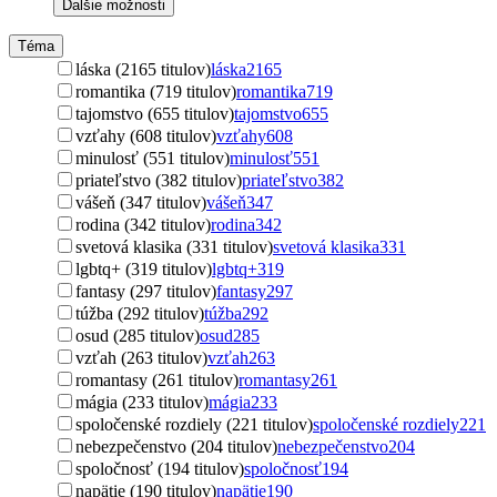
Ďalšie možnosti
Téma
láska (2165 titulov)
láska
2165
romantika (719 titulov)
romantika
719
tajomstvo (655 titulov)
tajomstvo
655
vzťahy (608 titulov)
vzťahy
608
minulosť (551 titulov)
minulosť
551
priateľstvo (382 titulov)
priateľstvo
382
vášeň (347 titulov)
vášeň
347
rodina (342 titulov)
rodina
342
svetová klasika (331 titulov)
svetová klasika
331
lgbtq+ (319 titulov)
lgbtq+
319
fantasy (297 titulov)
fantasy
297
túžba (292 titulov)
túžba
292
osud (285 titulov)
osud
285
vzťah (263 titulov)
vzťah
263
romantasy (261 titulov)
romantasy
261
mágia (233 titulov)
mágia
233
spoločenské rozdiely (221 titulov)
spoločenské rozdiely
221
nebezpečenstvo (204 titulov)
nebezpečenstvo
204
spoločnosť (194 titulov)
spoločnosť
194
napätie (190 titulov)
napätie
190