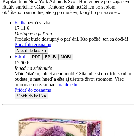
Kapitán tímu New York Admirals Scott Hunter berie predzápasové
rituály smrteľne vážne. Tentoraz však netúži len po svojom
obľúbenom smoothie, ale aj po mužovi, ktorý ho pripravuje...
Kniha
pevná väzba
17,11 €
Dostupný o päť dní
Produkt bude dostupný o päť dní. Kto počká, ten sa dočká!
Pridať do zoznamu
Vložiť do košíka
E-kniha
PDF
EPUB
MOBI
13,90 €
Ihneď na stiahnutie
Máte čítačku, tablet alebo mobil? Stiahnite si do nich e-knihu:
budete ju mať hneď a ešte aj ušetríte život stromom. Viac
informácii o e-knihách
nájdete tu
.
Pridať do zoznamu
Vložiť do košíka