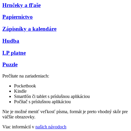
Hrnčeky a fľaše
Papiernictvo
Zápisníky a kalendáre
Hudba
LP platne
Puzzle
Prečítate na zariadeniach:
Pocketbook
Kindle
Smartfón či tablet s príslušnou aplikáciou
Počítač s príslušnou aplikáciou
Nie je možné meniť veľkosť písma, formát je preto vhodný skôr pre
väčšie obrazovky.
Viac informácií v
našich návodoch