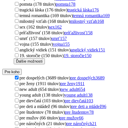
pomsta (178 titulov)
pomsta
178
tragická láska (176 titulov)
tragická láska
176
temná romantika (169 titulov)
temná romantika
169
milostný vzťah (168 titulov)
milostný vzťah
168
sex (162 titulov)
sex
162
príťažlivosť (158 titulov)
príťažlivosť
158
smrť (157 titulov)
smrť
157
vojna (155 titulov)
vojna
155
anglický vidiek (151 titulov)
anglický vidiek
151
19. storočie (150 titulov)
19. storočie
150
Ďalšie možnosti
Pre koho
pre dospelých (3689 titulov)
pre dospelých
3689
pre ženy (1911 titulov)
pre ženy
1911
new adult (654 titulov)
new adult
654
young adult (138 titulov)
young adult
138
pre dievčatá (103 titulov)
pre dievčatá
103
pre deti a mládež (96 titulov)
pre deti a mládež
96
pre študentov (78 titulov)
pre študentov
78
pre mužov (66 titulov)
pre mužov
66
pre náročných (21 titulov)
pre náročných
21