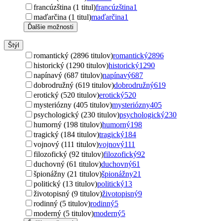
francúzština (1 titul)
francúzština
1
maďarčina (1 titul)
maďarčina
1
Ďalšie možnosti
Štýl
romantický (2896 titulov)
romantický
2896
historický (1290 titulov)
historický
1290
napínavý (687 titulov)
napínavý
687
dobrodružný (619 titulov)
dobrodružný
619
erotický (520 titulov)
erotický
520
mysteriózny (405 titulov)
mysteriózny
405
psychologický (230 titulov)
psychologický
230
humorný (198 titulov)
humorný
198
tragický (184 titulov)
tragický
184
vojnový (111 titulov)
vojnový
111
filozofický (92 titulov)
filozofický
92
duchovný (61 titulov)
duchovný
61
špionážny (21 titulov)
špionážny
21
politický (13 titulov)
politický
13
životopisný (9 titulov)
životopisný
9
rodinný (5 titulov)
rodinný
5
moderný (5 titulov)
moderný
5