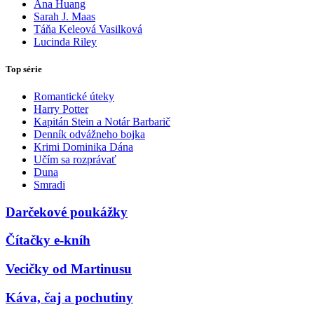
Ana Huang
Sarah J. Maas
Táňa Keleová Vasilková
Lucinda Riley
Top série
Romantické úteky
Harry Potter
Kapitán Stein a Notár Barbarič
Denník odvážneho bojka
Krimi Dominika Dána
Učím sa rozprávať
Duna
Smradi
Darčekové poukážky
Čítačky e-kníh
Vecičky od Martinusu
Káva, čaj a pochutiny