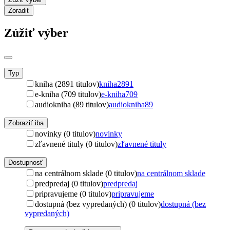
Zoradiť
Zúžiť výber
Typ
kniha (2891 titulov)
kniha
2891
e-kniha (709 titulov)
e-kniha
709
audiokniha (89 titulov)
audiokniha
89
Zobraziť iba
novinky (0 titulov)
novinky
zľavnené tituly (0 titulov)
zľavnené tituly
Dostupnosť
na centrálnom sklade (0 titulov)
na centrálnom sklade
predpredaj (0 titulov)
predpredaj
pripravujeme (0 titulov)
pripravujeme
dostupná (bez vypredaných) (0 titulov)
dostupná (bez
vypredaných)