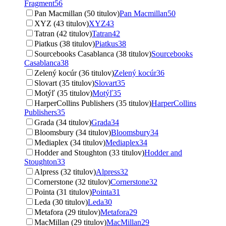
Fragment
56
Pan Macmillan (50 titulov)
Pan Macmillan
50
XYZ (43 titulov)
XYZ
43
Tatran (42 titulov)
Tatran
42
Piatkus (38 titulov)
Piatkus
38
Sourcebooks Casablanca (38 titulov)
Sourcebooks
Casablanca
38
Zelený kocúr (36 titulov)
Zelený kocúr
36
Slovart (35 titulov)
Slovart
35
Motýľ (35 titulov)
Motýľ
35
HarperCollins Publishers (35 titulov)
HarperCollins
Publishers
35
Grada (34 titulov)
Grada
34
Bloomsbury (34 titulov)
Bloomsbury
34
Mediaplex (34 titulov)
Mediaplex
34
Hodder and Stoughton (33 titulov)
Hodder and
Stoughton
33
Alpress (32 titulov)
Alpress
32
Cornerstone (32 titulov)
Cornerstone
32
Pointa (31 titulov)
Pointa
31
Leda (30 titulov)
Leda
30
Metafora (29 titulov)
Metafora
29
MacMillan (29 titulov)
MacMillan
29