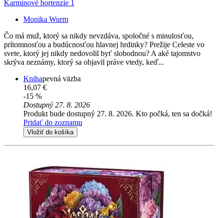
Karmínové hortenzie 1
Monika Wurm
Čo má muž, ktorý sa nikdy nevzdáva, spoločné s minulosťou,
prítomnosťou a budúcnosťou hlavnej hrdinky? Prežije Celeste vo
svete, ktorý jej nikdy nedovolil byť slobodnou? A aké tajomstvo
skrýva neznámy, ktorý sa objavil práve vtedy, keď...
Kniha
pevná väzba
16,07 €
-15 %
Dostupný 27. 8. 2026
Produkt bude dostupný 27. 8. 2026. Kto počká, ten sa dočká!
Pridať do zoznamu
Vložiť do košíka