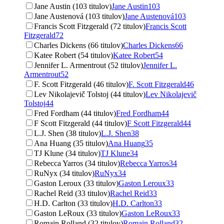
Jane Austin (103 titulov)
Jane Austin
103
Jane Austenová (103 titulov)
Jane Austenová
103
Francis Scott Fitzgerald (72 titulov)
Francis Scott
Fitzgerald
72
Charles Dickens (66 titulov)
Charles Dickens
66
Katee Robert (54 titulov)
Katee Robert
54
Jennifer L. Armentrout (52 titulov)
Jennifer L.
Armentrout
52
F. Scott Fitzgerald (46 titulov)
F. Scott Fitzgerald
46
Lev Nikolajevič Tolstoj (44 titulov)
Lev Nikolajevič
Tolstoj
44
Fred Fordham (44 titulov)
Fred Fordham
44
F Scott Fitzgerald (44 titulov)
F Scott Fitzgerald
44
L.J. Shen (38 titulov)
L.J. Shen
38
Ana Huang (35 titulov)
Ana Huang
35
TJ Klune (34 titulov)
TJ Klune
34
Rebecca Yarros (34 titulov)
Rebecca Yarros
34
RuNyx (34 titulov)
RuNyx
34
Gaston Leroux (33 titulov)
Gaston Leroux
33
Rachel Reid (33 titulov)
Rachel Reid
33
H.D. Carlton (33 titulov)
H.D. Carlton
33
Gaston LeRoux (33 titulov)
Gaston LeRoux
33
Romain Rolland (32 titulov)
Romain Rolland
32