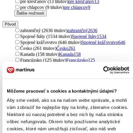
pre kresťanov (13 titulov)
pre kresťanov
13
pre chlapcov (9 titulov)
pre chlapcov
9
Ďalšie možnosti
Pôvod
zahraničný (2636 titulov)
zahraničný
2636
Spojené štáty (1534 titulov)
Spojené štáty
1534
Spojené kráľovstvo (646 titulov)
Spojené kráľovstvo
646
Česko (261 titulov)
Česko
261
Kanada (158 titulov)
Kanada
158
Francúzsko (125 titulov)
Francúzsko
125
Slovensko (75 titulov)
Slovensko
75
Austrália (70 titulov)
Austrália
70
Rusko (46 titulov)
Rusko
46
Nemecko (33 titulov)
Nemecko
33
Poľsko (19 titulov)
Poľsko
19
Môžeme pracovať s cookies a kontaktnými údajmi?
Nový Zéland (18 titulov)
Nový Zéland
18
Aby sme vedeli, ako sa na našom webe správate, a mohli
Írsko (15 titulov)
Írsko
15
vám zobraziť tie najlepšie tipy na knihy, zbierame cookies.
Južná Kórea (15 titulov)
Južná Kórea
15
Peru (15 titulov)
Peru
15
Niektoré sú naozaj potrebné a bez nich by naša stránka
Taliansko (14 titulov)
Taliansko
14
vôbec nefungovala. Okrem toho používame analytické
severský (11 titulov)
severský
11
cookies, ktoré nám umožňujú zisťovať, ako náš web
Filipíny (11 titulov)
Filipíny
11