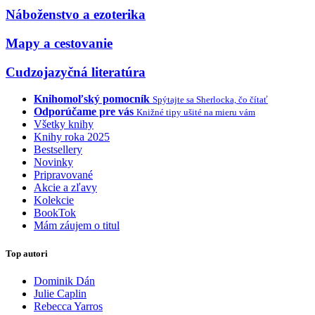
Náboženstvo a ezoterika
Mapy a cestovanie
Cudzojazyčná literatúra
Knihomoľský pomocník
Spýtajte sa Sherlocka, čo čítať
Odporúčame pre vás
Knižné tipy ušité na mieru vám
Všetky knihy
Knihy roka 2025
Bestsellery
Novinky
Pripravované
Akcie a zľavy
Kolekcie
BookTok
Mám záujem o titul
Top autori
Dominik Dán
Julie Caplin
Rebecca Yarros