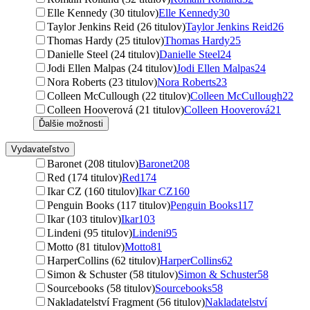
Elle Kennedy (30 titulov)
Elle Kennedy
30
Taylor Jenkins Reid (26 titulov)
Taylor Jenkins Reid
26
Thomas Hardy (25 titulov)
Thomas Hardy
25
Danielle Steel (24 titulov)
Danielle Steel
24
Jodi Ellen Malpas (24 titulov)
Jodi Ellen Malpas
24
Nora Roberts (23 titulov)
Nora Roberts
23
Colleen McCullough (22 titulov)
Colleen McCullough
22
Colleen Hooverová (21 titulov)
Colleen Hooverová
21
Ďalšie možnosti
Vydavateľstvo
Baronet (208 titulov)
Baronet
208
Red (174 titulov)
Red
174
Ikar CZ (160 titulov)
Ikar CZ
160
Penguin Books (117 titulov)
Penguin Books
117
Ikar (103 titulov)
Ikar
103
Lindeni (95 titulov)
Lindeni
95
Motto (81 titulov)
Motto
81
HarperCollins (62 titulov)
HarperCollins
62
Simon & Schuster (58 titulov)
Simon & Schuster
58
Sourcebooks (58 titulov)
Sourcebooks
58
Nakladatelství Fragment (56 titulov)
Nakladatelství