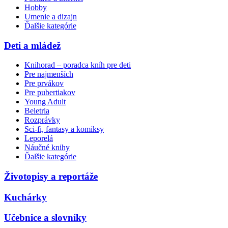
Hobby
Umenie a dizajn
Ďalšie kategórie
Deti a mládež
Knihorad – poradca kníh pre deti
Pre najmenších
Pre prvákov
Pre pubertiakov
Young Adult
Beletria
Rozprávky
Sci-fi, fantasy a komiksy
Leporelá
Náučné knihy
Ďalšie kategórie
Životopisy a reportáže
Kuchárky
Učebnice a slovníky