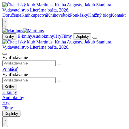
Doručenie
Kníhkupectvá
Knihovrátok
Poukážky
Knižný blog
Kontakt
E-knihy
Audioknihy
Hry
Filmy
Knihy
Doplnky
Vyhľadávanie
Prihlásiť
Vyhľadávanie
Knihy
E-knihy
Audioknihy
Hry
Filmy
Doplnky