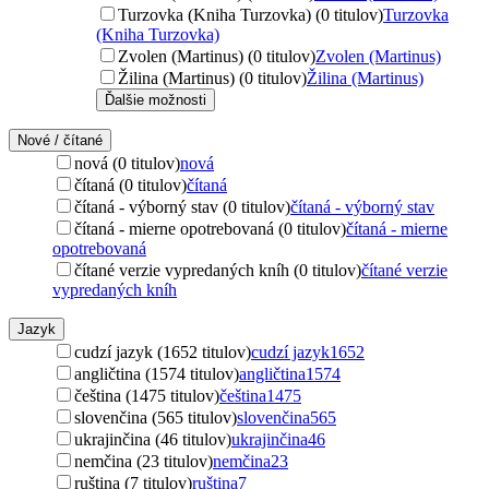
Turzovka (Kniha Turzovka) (0 titulov)
Turzovka
(Kniha Turzovka)
Zvolen (Martinus) (0 titulov)
Zvolen (Martinus)
Žilina (Martinus) (0 titulov)
Žilina (Martinus)
Ďalšie možnosti
Nové / čítané
nová (0 titulov)
nová
čítaná (0 titulov)
čítaná
čítaná - výborný stav (0 titulov)
čítaná - výborný stav
čítaná - mierne opotrebovaná (0 titulov)
čítaná - mierne
opotrebovaná
čítané verzie vypredaných kníh (0 titulov)
čítané verzie
vypredaných kníh
Jazyk
cudzí jazyk (1652 titulov)
cudzí jazyk
1652
angličtina (1574 titulov)
angličtina
1574
čeština (1475 titulov)
čeština
1475
slovenčina (565 titulov)
slovenčina
565
ukrajinčina (46 titulov)
ukrajinčina
46
nemčina (23 titulov)
nemčina
23
ruština (7 titulov)
ruština
7