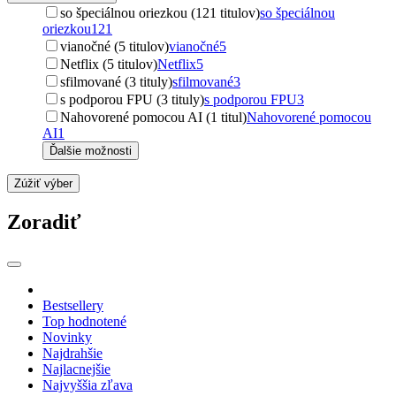
so špeciálnou oriezkou (121 titulov)
so špeciálnou
oriezkou
121
vianočné (5 titulov)
vianočné
5
Netflix (5 titulov)
Netflix
5
sfilmované (3 tituly)
sfilmované
3
s podporou FPU (3 tituly)
s podporou FPU
3
Nahovorené pomocou AI (1 titul)
Nahovorené pomocou
AI
1
Ďalšie možnosti
Zúžiť výber
Zoradiť
Bestsellery
Top hodnotené
Novinky
Najdrahšie
Najlacnejšie
Najvyššia zľava