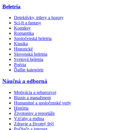
Beletria
Detektívky, trilery a horory
Sci-fi a fantasy
Komiksy
Romantika
Spoločenská beletria
Klasika
Historické
Slovenská beletria
Svetová beletria
Poézia
Ďalšie kategórie
Náučná a odborná
Motivácia a sebarozvoj
Biznis a manažment
Humanitné a spoločenské vedy
História
Životopisy a reportáže
Vzťahy a rodina
Zdravie a životný štýl
Počítače a internet