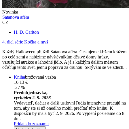
Novinka
Satanova aféra
CZ
H. D. Carlton
4. diel série
Kočka a myš
Každý Halloween přijíždí Satanova aféra. Cestujeme křížem krážem
po celé zemi a nabízíme návštěvníkům děsivé domy hrůzy,
vzrušující atrakce a lahodné jídlo. A já s každým dalším městem
očišťuji tento svět, jednu popravu za druhou. Skrývám se ve zdech...
Kniha
brožovaná väzba
16,13 €
-27 %
Predobjednávka,
vychádza 2. 9. 2026
Vydavateľ, tlačiar a ďalší usilovní ľudia intenzívne pracujú na
tom, aby ste si už onedlho mohli prečítať túto knihu. K
dispozícii by mala byť 2. 9. 2026. Po vyjdení posielame do 8
dní.
Pridať do zoznamu