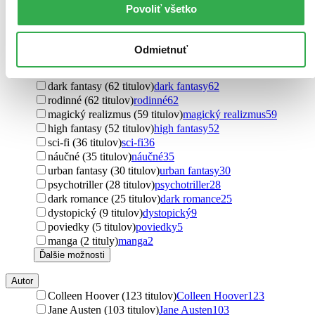
Podžáner
Povoliť všetko
fantasy (546 titulov)
fantasy
546
thrillery (232 titulov)
thrillery
232
komiksy (118 titulov)
komiksy
118
Odmietnuť
horory (86 titulov)
horory
86
detektívky (65 titulov)
detektívky
65
dark fantasy (62 titulov)
dark fantasy
62
rodinné (62 titulov)
rodinné
62
magický realizmus (59 titulov)
magický realizmus
59
high fantasy (52 titulov)
high fantasy
52
sci-fi (36 titulov)
sci-fi
36
náučné (35 titulov)
náučné
35
urban fantasy (30 titulov)
urban fantasy
30
psychotriller (28 titulov)
psychotriller
28
dark romance (25 titulov)
dark romance
25
dystopický (9 titulov)
dystopický
9
poviedky (5 titulov)
poviedky
5
manga (2 tituly)
manga
2
Ďalšie možnosti
Autor
Colleen Hoover (123 titulov)
Colleen Hoover
123
Jane Austen (103 titulov)
Jane Austen
103