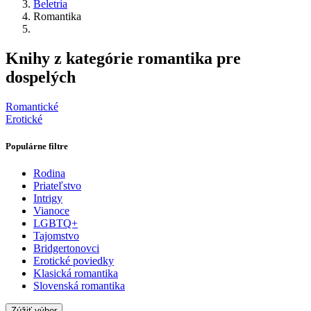
Beletria
Romantika
Knihy z kategórie romantika pre
dospelých
Romantické
Erotické
Populárne filtre
Rodina
Priateľstvo
Intrigy
Vianoce
LGBTQ+
Tajomstvo
Bridgertonovci
Erotické poviedky
Klasická romantika
Slovenská romantika
Zúžiť výber