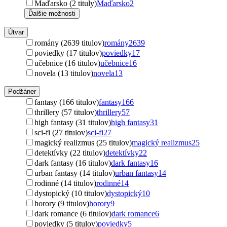
Maďarsko (2 tituly)
Maďarsko
2
Ďalšie možnosti
Útvar
romány (2639 titulov)
romány
2639
poviedky (17 titulov)
poviedky
17
učebnice (16 titulov)
učebnice
16
novela (13 titulov)
novela
13
Podžáner
fantasy (166 titulov)
fantasy
166
thrillery (57 titulov)
thrillery
57
high fantasy (31 titulov)
high fantasy
31
sci-fi (27 titulov)
sci-fi
27
magický realizmus (25 titulov)
magický realizmus
25
detektívky (22 titulov)
detektívky
22
dark fantasy (16 titulov)
dark fantasy
16
urban fantasy (14 titulov)
urban fantasy
14
rodinné (14 titulov)
rodinné
14
dystopický (10 titulov)
dystopický
10
horory (9 titulov)
horory
9
dark romance (6 titulov)
dark romance
6
poviedky (5 titulov)
poviedky
5