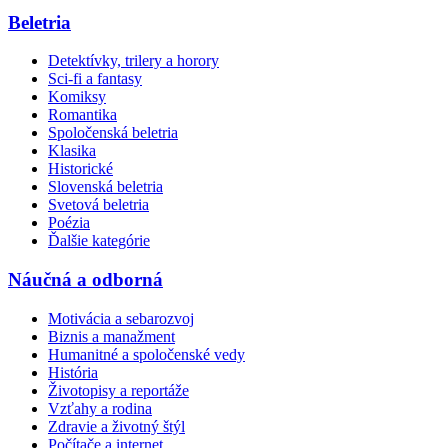
Beletria
Detektívky, trilery a horory
Sci-fi a fantasy
Komiksy
Romantika
Spoločenská beletria
Klasika
Historické
Slovenská beletria
Svetová beletria
Poézia
Ďalšie kategórie
Náučná a odborná
Motivácia a sebarozvoj
Biznis a manažment
Humanitné a spoločenské vedy
História
Životopisy a reportáže
Vzťahy a rodina
Zdravie a životný štýl
Počítače a internet