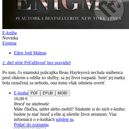
E-kniha
Novinka
Enigma
Ellen Jodi Malpas
2. diel série
Príťažlivosť bez pravidiel
Po tom, čo miamská policajtka Beau Hayleyová nechala snúbenca
pred oltárom a odišla zo služby, sa jej život rozpadá. Smrť jej matky
bola označená za nehodu, ona tomu však odmieta uveriť.
E-kniha
PDF
EPUB
MOBI
16,00 €
Ihneď na stiahnutie
Máte čítačku, tablet alebo mobil? Stiahnite si do nich e-knihu:
budete ju mať hneď a ešte aj ušetríte život stromom. Viac
informácii o e-knihách
nájdete tu
.
Pridať do zoznamu