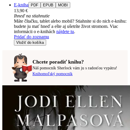
E-kniha
PDF
EPUB
MOBI
13,90 €
Ihneď na stiahnutie
Máte čítačku, tablet alebo mobil? Stiahnite si do nich e-knihu:
budete ju mať hneď a ešte aj ušetríte život stromom. Viac
informácii o e-knihách
nájdete tu
.
Pridať do zoznamu
Vložiť do košíka
Chcete poradiť knihu?
Náš pomocník Sherlock vám ju s radosťou vypátra!
Knihomoľský pomocník