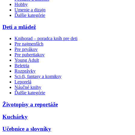
Hobby
Umenie a dizajn
Ďalšie kategórie
Deti a mládež
Knihorad – poradca kníh pre deti
Pre najmenších
Pre prvákov
Pre pubertiakov
Young Adult
Beletria
Rozprávky
Sci-fi, fantasy a komiksy
Leporelá
Náučné knihy
Ďalšie kategórie
Životopisy a reportáže
Kuchárky
Učebnice a slovníky