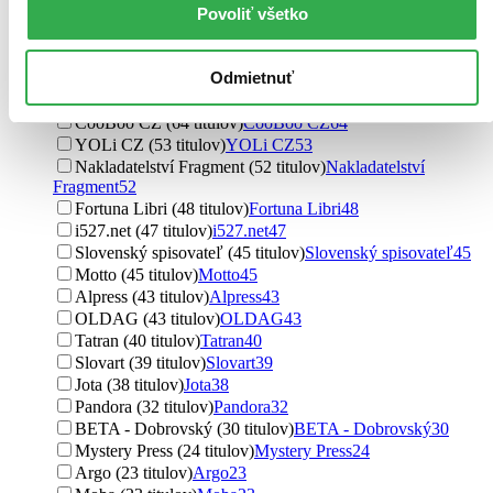
Grada (274 titulov)
Grada
274
Povoliť všetko
Ikar (266 titulov)
Ikar
266
Ikar CZ (252 titulov)
Ikar CZ
252
Odmietnuť
Zelený kocúr (69 titulov)
Zelený kocúr
69
Lindeni (64 titulov)
Lindeni
64
CooBoo CZ (64 titulov)
CooBoo CZ
64
YOLi CZ (53 titulov)
YOLi CZ
53
Nakladatelství Fragment (52 titulov)
Nakladatelství
Fragment
52
Fortuna Libri (48 titulov)
Fortuna Libri
48
i527.net (47 titulov)
i527.net
47
Slovenský spisovateľ (45 titulov)
Slovenský spisovateľ
45
Motto (45 titulov)
Motto
45
Alpress (43 titulov)
Alpress
43
OLDAG (43 titulov)
OLDAG
43
Tatran (40 titulov)
Tatran
40
Slovart (39 titulov)
Slovart
39
Jota (38 titulov)
Jota
38
Pandora (32 titulov)
Pandora
32
BETA - Dobrovský (30 titulov)
BETA - Dobrovský
30
Mystery Press (24 titulov)
Mystery Press
24
Argo (23 titulov)
Argo
23