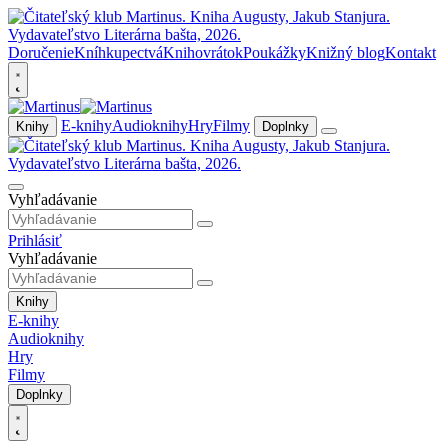
Doručenie
Kníhkupectvá
Knihovrátok
Poukážky
Knižný blog
Kontakt
E-knihy
Audioknihy
Hry
Filmy
Knihy
Doplnky
Vyhľadávanie
Prihlásiť
Vyhľadávanie
Knihy
E-knihy
Audioknihy
Hry
Filmy
Doplnky