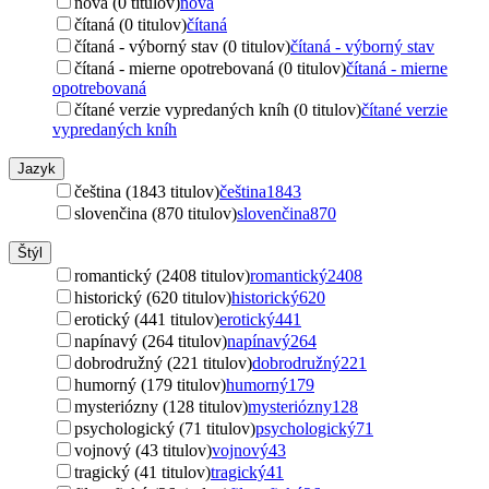
nová (0 titulov)
nová
čítaná (0 titulov)
čítaná
čítaná - výborný stav (0 titulov)
čítaná - výborný stav
čítaná - mierne opotrebovaná (0 titulov)
čítaná - mierne
opotrebovaná
čítané verzie vypredaných kníh (0 titulov)
čítané verzie
vypredaných kníh
Jazyk
čeština (1843 titulov)
čeština
1843
slovenčina (870 titulov)
slovenčina
870
Štýl
romantický (2408 titulov)
romantický
2408
historický (620 titulov)
historický
620
erotický (441 titulov)
erotický
441
napínavý (264 titulov)
napínavý
264
dobrodružný (221 titulov)
dobrodružný
221
humorný (179 titulov)
humorný
179
mysteriózny (128 titulov)
mysteriózny
128
psychologický (71 titulov)
psychologický
71
vojnový (43 titulov)
vojnový
43
tragický (41 titulov)
tragický
41