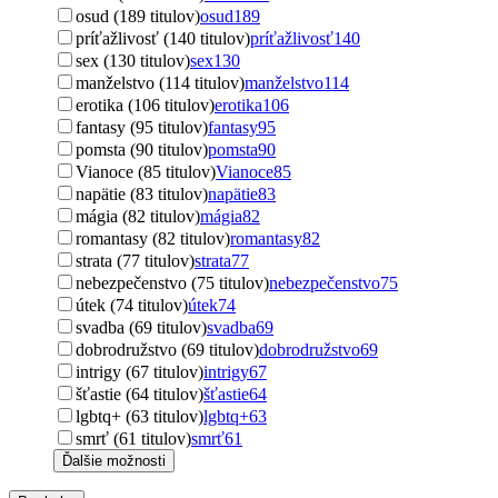
osud (189 titulov)
osud
189
príťažlivosť (140 titulov)
príťažlivosť
140
sex (130 titulov)
sex
130
manželstvo (114 titulov)
manželstvo
114
erotika (106 titulov)
erotika
106
fantasy (95 titulov)
fantasy
95
pomsta (90 titulov)
pomsta
90
Vianoce (85 titulov)
Vianoce
85
napätie (83 titulov)
napätie
83
mágia (82 titulov)
mágia
82
romantasy (82 titulov)
romantasy
82
strata (77 titulov)
strata
77
nebezpečenstvo (75 titulov)
nebezpečenstvo
75
útek (74 titulov)
útek
74
svadba (69 titulov)
svadba
69
dobrodružstvo (69 titulov)
dobrodružstvo
69
intrigy (67 titulov)
intrigy
67
šťastie (64 titulov)
šťastie
64
lgbtq+ (63 titulov)
lgbtq+
63
smrť (61 titulov)
smrť
61
Ďalšie možnosti