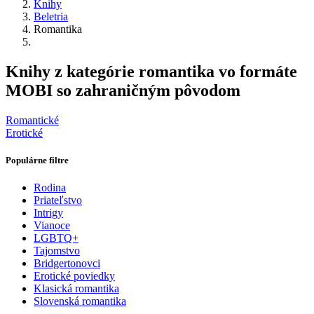
Knihy
Beletria
Romantika
Knihy z kategórie romantika vo formáte
MOBI so zahraničným pôvodom
Romantické
Erotické
Populárne filtre
Rodina
Priateľstvo
Intrigy
Vianoce
LGBTQ+
Tajomstvo
Bridgertonovci
Erotické poviedky
Klasická romantika
Slovenská romantika