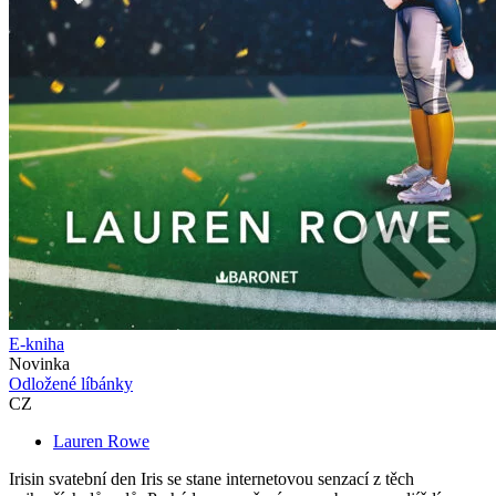
E-kniha
Novinka
Odložené líbánky
CZ
Lauren Rowe
Irisin svatební den Iris se stane internetovou senzací z těch