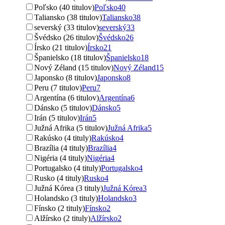
Poľsko (40 titulov)
Poľsko
40
Taliansko (38 titulov)
Taliansko
38
severský (33 titulov)
severský
33
Švédsko (26 titulov)
Švédsko
26
Írsko (21 titulov)
Írsko
21
Španielsko (18 titulov)
Španielsko
18
Nový Zéland (15 titulov)
Nový Zéland
15
Japonsko (8 titulov)
Japonsko
8
Peru (7 titulov)
Peru
7
Argentína (6 titulov)
Argentína
6
Dánsko (5 titulov)
Dánsko
5
Irán (5 titulov)
Irán
5
Južná Afrika (5 titulov)
Južná Afrika
5
Rakúsko (4 tituly)
Rakúsko
4
Brazília (4 tituly)
Brazília
4
Nigéria (4 tituly)
Nigéria
4
Portugalsko (4 tituly)
Portugalsko
4
Rusko (4 tituly)
Rusko
4
Južná Kórea (3 tituly)
Južná Kórea
3
Holandsko (3 tituly)
Holandsko
3
Fínsko (2 tituly)
Fínsko
2
Alžírsko (2 tituly)
Alžírsko
2