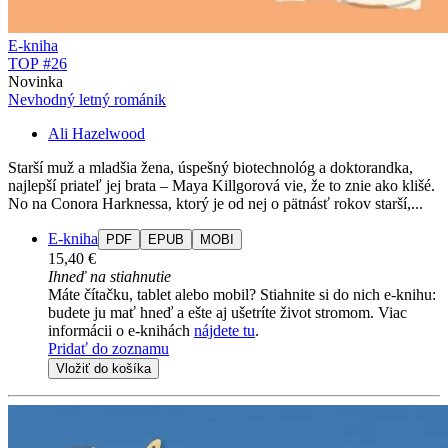
E-kniha
TOP #26
Novinka
Nevhodný letný románik
Ali Hazelwood
Starší muž a mladšia žena, úspešný biotechnológ a doktorandka,
najlepší priateľ jej brata – Maya Killgorová vie, že to znie ako klišé.
No na Conora Harknessa, ktorý je od nej o pätnásť rokov starší,...
E-kniha
PDF
EPUB
MOBI
15,40 €
Ihneď na stiahnutie
Máte čítačku, tablet alebo mobil? Stiahnite si do nich e-knihu:
budete ju mať hneď a ešte aj ušetríte život stromom. Viac
informácii o e-knihách
nájdete tu
.
Pridať do zoznamu
Vložiť do košíka