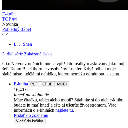
E-kniha
TOP #4
Novinka
Pohledný ďábel
CZ
L. J. Shen
3. diel série
Zakázaná láska
Gia: Netvor z nočních můr se vplížil do reality maskovaný jako můj
šéf. Tatum Blackthorn je zosobněný Lucifer. Když odhalí moje
slabé místo, udělá mi nabídku, kterou nemůžu odmítnout, a stanu...
E-kniha
PDF
EPUB
MOBI
16,40 €
Ihneď na stiahnutie
Máte čítačku, tablet alebo mobil? Stiahnite si do nich e-knihu:
budete ju mať hneď a ešte aj ušetríte život stromom. Viac
informácii o e-knihách
nájdete tu
.
Pridať do zoznamu
Vložiť do košíka