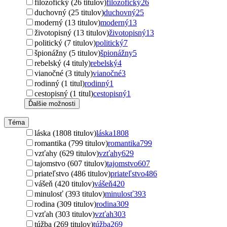
filozofický (26 titulov)
filozofický
26
duchovný (25 titulov)
duchovný
25
moderný (13 titulov)
moderný
13
životopisný (13 titulov)
životopisný
13
politický (7 titulov)
politický
7
špionážny (5 titulov)
špionážny
5
rebelský (4 tituly)
rebelský
4
vianočné (3 tituly)
vianočné
3
rodinný (1 titul)
rodinný
1
cestopisný (1 titul)
cestopisný
1
Ďalšie možnosti
Téma
láska (1808 titulov)
láska
1808
romantika (799 titulov)
romantika
799
vzťahy (629 titulov)
vzťahy
629
tajomstvo (607 titulov)
tajomstvo
607
priateľstvo (486 titulov)
priateľstvo
486
vášeň (420 titulov)
vášeň
420
minulosť (393 titulov)
minulosť
393
rodina (309 titulov)
rodina
309
vzťah (303 titulov)
vzťah
303
túžba (269 titulov)
túžba
269