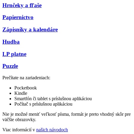
Hrnčeky a fľaše
Papiernictvo
Zápisníky a kalendáre
Hudba
LP platne
Puzzle
Prečítate na zariadeniach:
Pocketbook
Kindle
Smartfón či tablet s príslušnou aplikáciou
Počítač s príslušnou aplikáciou
Nie je možné meniť veľkosť písma, formát je preto vhodný skôr pre
väčšie obrazovky.
Viac informácií v
našich návodoch