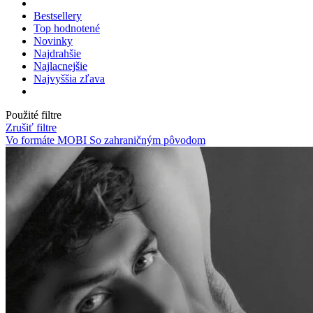
Bestsellery
Top hodnotené
Novinky
Najdrahšie
Najlacnejšie
Najvyššia zľava
Použité filtre
Zrušiť filtre
Vo formáte MOBI
So zahraničným pôvodom