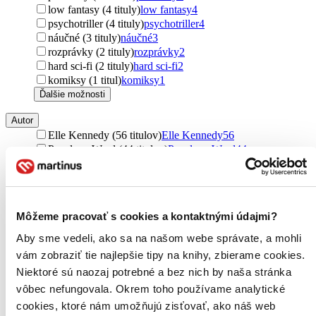
low fantasy (4 tituly)
low fantasy
4
psychotriller (4 tituly)
psychotriller
4
náučné (3 tituly)
náučné
3
rozprávky (2 tituly)
rozprávky
2
hard sci-fi (2 tituly)
hard sci-fi
2
komiksy (1 titul)
komiksy
1
Ďalšie možnosti
Autor
Elle Kennedy (56 titulov)
Elle Kennedy
56
Penelope Ward (44 titulov)
Penelope Ward
44
L.J. Shen (44 titulov)
L.J. Shen
44
Vi Keeland (41 titulov)
Vi Keeland
41
Colleen Hoover (34 titulov)
Colleen Hoover
34
Julie Caplin (33 titulov)
Julie Caplin
33
Môžeme pracovať s cookies a kontaktnými údajmi?
Danielle Steel (31 titulov)
Danielle Steel
31
Jennifer L. Armentrout (31 titulov)
Jennifer L.
Aby sme vedeli, ako sa na našom webe správate, a mohli
Armentrout
31
vám zobraziť tie najlepšie tipy na knihy, zbierame cookies.
Jodi Ellen Malpas (30 titulov)
Jodi Ellen Malpas
30
Niektoré sú naozaj potrebné a bez nich by naša stránka
Julia Quinn (28 titulov)
Julia Quinn
28
Rebecca Yarros (28 titulov)
Rebecca Yarros
28
vôbec nefungovala. Okrem toho používame analytické
Melanie Moreland (27 titulov)
Melanie Moreland
27
cookies, ktoré nám umožňujú zisťovať, ako náš web