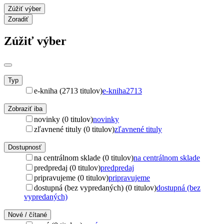
Zúžiť výber
Zoradiť
Zúžiť výber
Typ
e-kniha (2713 titulov)
e-kniha
2713
Zobraziť iba
novinky (0 titulov)
novinky
zľavnené tituly (0 titulov)
zľavnené tituly
Dostupnosť
na centrálnom sklade (0 titulov)
na centrálnom sklade
predpredaj (0 titulov)
predpredaj
pripravujeme (0 titulov)
pripravujeme
dostupná (bez vypredaných) (0 titulov)
dostupná (bez
vypredaných)
Nové / čítané