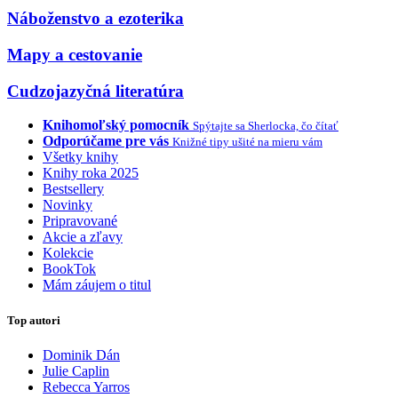
Náboženstvo a ezoterika
Mapy a cestovanie
Cudzojazyčná literatúra
Knihomoľský pomocník
Spýtajte sa Sherlocka, čo čítať
Odporúčame pre vás
Knižné tipy ušité na mieru vám
Všetky knihy
Knihy roka 2025
Bestsellery
Novinky
Pripravované
Akcie a zľavy
Kolekcie
BookTok
Mám záujem o titul
Top autori
Dominik Dán
Julie Caplin
Rebecca Yarros