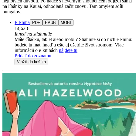
nejhorších důvodů. Po hádce s nevěrným snoubencem odjíždí sama
na líbánky na Kauai, odhodlaná začít znovu. Tam omylem sdílí
bungalov...
E-kniha
PDF
EPUB
MOBI
14,62 €
Ihneď na stiahnutie
Máte čítačku, tablet alebo mobil? Stiahnite si do nich e-knihu:
budete ju mať hneď a ešte aj ušetríte život stromom. Viac
informácii o e-knihách
nájdete tu
.
Pridať do zoznamu
Vložiť do košíka