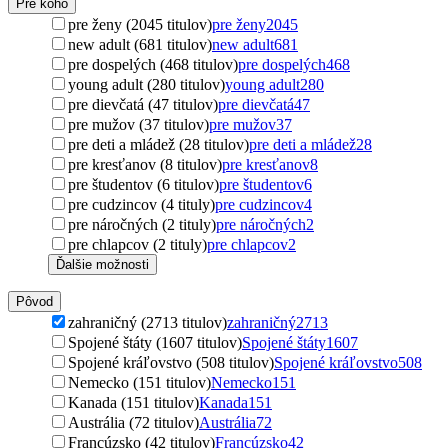
Pre koho
pre ženy (2045 titulov)
pre ženy
2045
new adult (681 titulov)
new adult
681
pre dospelých (468 titulov)
pre dospelých
468
young adult (280 titulov)
young adult
280
pre dievčatá (47 titulov)
pre dievčatá
47
pre mužov (37 titulov)
pre mužov
37
pre deti a mládež (28 titulov)
pre deti a mládež
28
pre kresťanov (8 titulov)
pre kresťanov
8
pre študentov (6 titulov)
pre študentov
6
pre cudzincov (4 tituly)
pre cudzincov
4
pre náročných (2 tituly)
pre náročných
2
pre chlapcov (2 tituly)
pre chlapcov
2
Ďalšie možnosti
Pôvod
zahraničný (2713 titulov)
zahraničný
2713
Spojené štáty (1607 titulov)
Spojené štáty
1607
Spojené kráľovstvo (508 titulov)
Spojené kráľovstvo
508
Nemecko (151 titulov)
Nemecko
151
Kanada (151 titulov)
Kanada
151
Austrália (72 titulov)
Austrália
72
Francúzsko (42 titulov)
Francúzsko
42