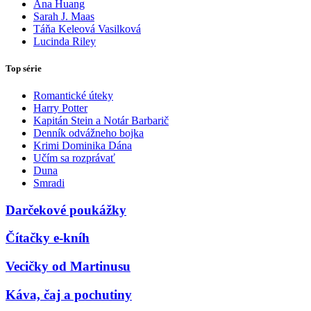
Ana Huang
Sarah J. Maas
Táňa Keleová Vasilková
Lucinda Riley
Top série
Romantické úteky
Harry Potter
Kapitán Stein a Notár Barbarič
Denník odvážneho bojka
Krimi Dominika Dána
Učím sa rozprávať
Duna
Smradi
Darčekové poukážky
Čítačky e-kníh
Vecičky od Martinusu
Káva, čaj a pochutiny