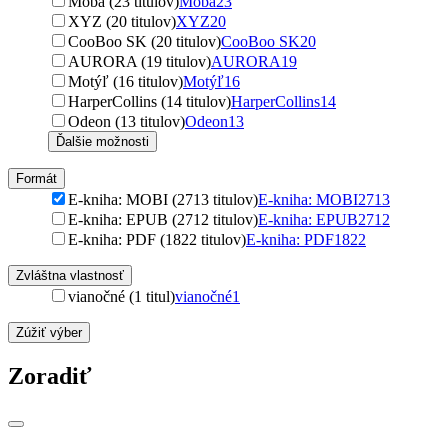
Moba (23 titulov)
Moba
23
XYZ (20 titulov)
XYZ
20
CooBoo SK (20 titulov)
CooBoo SK
20
AURORA (19 titulov)
AURORA
19
Motýľ (16 titulov)
Motýľ
16
HarperCollins (14 titulov)
HarperCollins
14
Odeon (13 titulov)
Odeon
13
Ďalšie možnosti
Formát
E-kniha: MOBI (2713 titulov)
E-kniha: MOBI
2713
E-kniha: EPUB (2712 titulov)
E-kniha: EPUB
2712
E-kniha: PDF (1822 titulov)
E-kniha: PDF
1822
Zvláštna vlastnosť
vianočné (1 titul)
vianočné
1
Zúžiť výber
Zoradiť