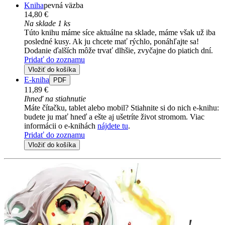
Kniha
pevná väzba
14,80 €
Na sklade 1 ks
Túto knihu máme síce aktuálne na sklade, máme však už iba
posledné kusy. Ak ju chcete mať rýchlo, ponáhľajte sa!
Dodanie ďalších môže trvať dlhšie, zvyčajne do piatich dní.
Pridať do zoznamu
Vložiť do košíka
E-kniha
PDF
11,89 €
Ihneď na stiahnutie
Máte čítačku, tablet alebo mobil? Stiahnite si do nich e-knihu:
budete ju mať hneď a ešte aj ušetríte život stromom. Viac
informácii o e-knihách
nájdete tu
.
Pridať do zoznamu
Vložiť do košíka