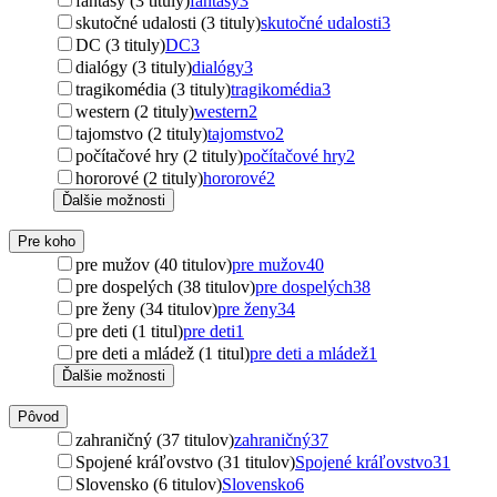
fantasy (3 tituly)
fantasy
3
skutočné udalosti (3 tituly)
skutočné udalosti
3
DC (3 tituly)
DC
3
dialógy (3 tituly)
dialógy
3
tragikomédia (3 tituly)
tragikomédia
3
western (2 tituly)
western
2
tajomstvo (2 tituly)
tajomstvo
2
počítačové hry (2 tituly)
počítačové hry
2
hororové (2 tituly)
hororové
2
Ďalšie možnosti
Pre koho
pre mužov (40 titulov)
pre mužov
40
pre dospelých (38 titulov)
pre dospelých
38
pre ženy (34 titulov)
pre ženy
34
pre deti (1 titul)
pre deti
1
pre deti a mládež (1 titul)
pre deti a mládež
1
Ďalšie možnosti
Pôvod
zahraničný (37 titulov)
zahraničný
37
Spojené kráľovstvo (31 titulov)
Spojené kráľovstvo
31
Slovensko (6 titulov)
Slovensko
6