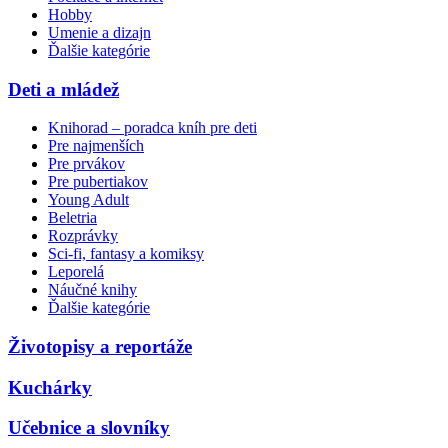
Hobby
Umenie a dizajn
Ďalšie kategórie
Deti a mládež
Knihorad – poradca kníh pre deti
Pre najmenších
Pre prvákov
Pre pubertiakov
Young Adult
Beletria
Rozprávky
Sci-fi, fantasy a komiksy
Leporelá
Náučné knihy
Ďalšie kategórie
Životopisy a reportáže
Kuchárky
Učebnice a slovníky