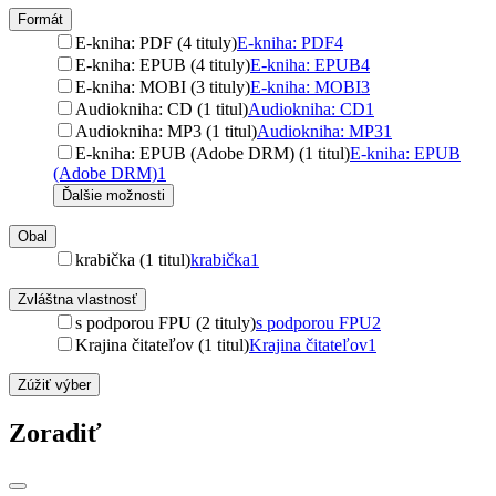
Formát
E-kniha: PDF (4 tituly)
E-kniha: PDF
4
E-kniha: EPUB (4 tituly)
E-kniha: EPUB
4
E-kniha: MOBI (3 tituly)
E-kniha: MOBI
3
Audiokniha: CD (1 titul)
Audiokniha: CD
1
Audiokniha: MP3 (1 titul)
Audiokniha: MP3
1
E-kniha: EPUB (Adobe DRM) (1 titul)
E-kniha: EPUB
(Adobe DRM)
1
Ďalšie možnosti
Obal
krabička (1 titul)
krabička
1
Zvláštna vlastnosť
s podporou FPU (2 tituly)
s podporou FPU
2
Krajina čitateľov (1 titul)
Krajina čitateľov
1
Zúžiť výber
Zoradiť