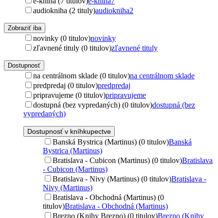
e-kniha (7 titulov)
e-kniha
7
audiokniha (2 tituly)
audiokniha
2
Zobraziť iba
novinky (0 titulov)
novinky
zľavnené tituly (0 titulov)
zľavnené tituly
Dostupnosť
na centrálnom sklade (0 titulov)
na centrálnom sklade
predpredaj (0 titulov)
predpredaj
pripravujeme (0 titulov)
pripravujeme
dostupná (bez vypredaných) (0 titulov)
dostupná (bez
vypredaných)
Dostupnosť v kníhkupectve
Banská Bystrica (Martinus) (0 titulov)
Banská
Bystrica (Martinus)
Bratislava - Cubicon (Martinus) (0 titulov)
Bratislava
- Cubicon (Martinus)
Bratislava - Nivy (Martinus) (0 titulov)
Bratislava -
Nivy (Martinus)
Bratislava - Obchodná (Martinus) (0
titulov)
Bratislava - Obchodná (Martinus)
Brezno (Knihy Brezno) (0 titulov)
Brezno (Knihy