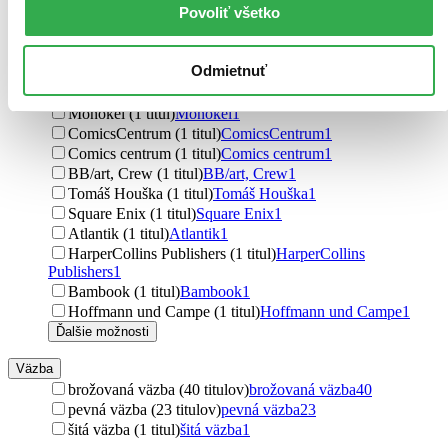
Povoliť všetko
INTEREZ MEDIA (2 tituly)
INTEREZ MEDIA
2
BRAK (2 tituly)
BRAK
2
Garamond (1 titul)
Garamond
1
Odmietnuť
Labyrint (1 titul)
Labyrint
1
Pearson (1 titul)
Pearson
1
Monokel (1 titul)
Monokel
1
ComicsCentrum (1 titul)
ComicsCentrum
1
Comics centrum (1 titul)
Comics centrum
1
BB/art, Crew (1 titul)
BB/art, Crew
1
Tomáš Houška (1 titul)
Tomáš Houška
1
Square Enix (1 titul)
Square Enix
1
Atlantik (1 titul)
Atlantik
1
HarperCollins Publishers (1 titul)
HarperCollins
Publishers
1
Bambook (1 titul)
Bambook
1
Hoffmann und Campe (1 titul)
Hoffmann und Campe
1
Ďalšie možnosti
Väzba
brožovaná väzba (40 titulov)
brožovaná väzba
40
pevná väzba (23 titulov)
pevná väzba
23
šitá väzba (1 titul)
šitá väzba
1