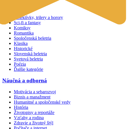
Beletria
Detektívky, trilery a horory
Sci-fi a fantasy
Komiksy
Romantika
Spoločenská beletria
Klasika
Historické
Slovenská beletria
Svetová beletria
Poézia
Ďalšie kategórie
Náučná a odborná
Motivácia a sebarozvoj
Biznis a manažment
Humanitné a spoločenské vedy
História
Životopisy a reportáže
Vzťahy a rodina
Zdravie a životný štýl
Počítače a internet