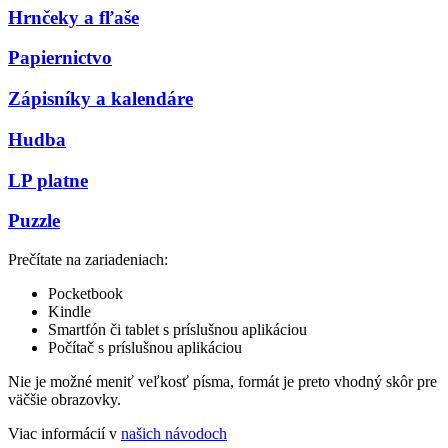
Hrnčeky a fľaše
Papiernictvo
Zápisníky a kalendáre
Hudba
LP platne
Puzzle
Prečítate na zariadeniach:
Pocketbook
Kindle
Smartfón či tablet s príslušnou aplikáciou
Počítač s príslušnou aplikáciou
Nie je možné meniť veľkosť písma, formát je preto vhodný skôr pre
väčšie obrazovky.
Viac informácií v
našich návodoch