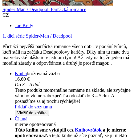
Spider-Man / Deadpool: Parťácká romance
CZ
Joe Kelly
1. diel série
Spider-Man / Deadpool
Přichází největší parťácká romance všech dob - v podání tvůrců,
kteří stáli na začátku Deadpoolovy kariéry. Díky nim tu máte dva
marvelovské hláškaře v jednom týmu! Až tedy na to, že jeden má
morální zásady a odpovědnost a druhý je prostě magor...
Kniha
brožovaná väzba
16,60 €
Do 3 – 5 dní
Tento produkt momentálne nemáme na sklade, ale zvyčajne
vám ho vieme zabezpečiť a odoslať do 3 – 5 dní. A
posnažíme sa aj trochu rýchlejšie!
Pridať do zoznamu
Vložiť do košíka
Čítaná
mierne opotrebovaná
Túto knihu sme vykúpili cez
Knihovrátok
a je mierne
opotrebovaná.
Na tejto knihe už síce poznať, že ju niekto