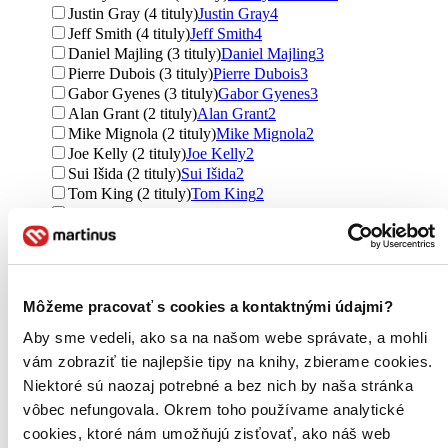
Justin Gray (4 tituly)
Justin Gray
4
Jeff Smith (4 tituly)
Jeff Smith
4
Daniel Majling (3 tituly)
Daniel Majling
3
Pierre Dubois (3 tituly)
Pierre Dubois
3
Gabor Gyenes (3 tituly)
Gabor Gyenes
3
Alan Grant (2 tituly)
Alan Grant
2
Mike Mignola (2 tituly)
Mike Mignola
2
Joe Kelly (2 tituly)
Joe Kelly
2
Sui Išida (2 tituly)
Sui Išida
2
Tom King (2 tituly)
Tom King
2
Joshua Williamson (2 tituly)
Joshua Williamson
2
Jimenez (2 tituly)
Jimenez
2
Kev O´Neill (2 tituly)
Kev O´Neill
2
D. Budzak (2 tituly)
D. Budzak
2
Masasumi Kakizaki (2 tituly)
Masasumi Kakizaki
2
Môžeme pracovať s cookies a kontaktnými údajmi?
Alexej Osadčuk (2 tituly)
Alexej Osadčuk
2
Richard Mažonas (2 tituly)
Richard Mažonas
2
Aby sme vedeli, ako sa na našom webe správate, a mohli
Dušan Budzak (2 tituly)
Dušan Budzak
2
vám zobraziť tie najlepšie tipy na knihy, zbierame cookies.
Pavel Knapko (2 tituly)
Pavel Knapko
2
Niektoré sú naozaj potrebné a bez nich by naša stránka
Neil Gaiman (1 titul)
Neil Gaiman
1
vôbec nefungovala. Okrem toho používame analytické
Garth Ennis (1 titul)
Garth Ennis
1
cookies, ktoré nám umožňujú zisťovať, ako náš web
Jim Lee (1 titul)
Jim Lee
1