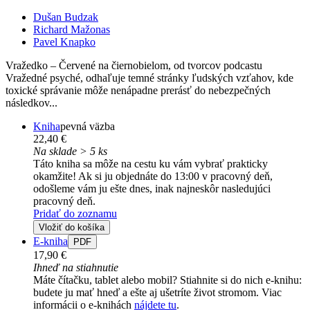
Dušan Budzak
Richard Mažonas
Pavel Knapko
Vražedko – Červené na čiernobielom, od tvorcov podcastu
Vražedné psyché, odhaľuje temné stránky ľudských vzťahov, kde
toxické správanie môže nenápadne prerásť do nebezpečných
následkov...
Kniha
pevná väzba
22,40 €
Na sklade > 5 ks
Táto kniha sa môže na cestu ku vám vybrať prakticky
okamžite! Ak si ju objednáte do 13:00 v pracovný deň,
odošleme vám ju ešte dnes, inak najneskôr nasledujúci
pracovný deň.
Pridať do zoznamu
Vložiť do košíka
E-kniha
PDF
17,90 €
Ihneď na stiahnutie
Máte čítačku, tablet alebo mobil? Stiahnite si do nich e-knihu:
budete ju mať hneď a ešte aj ušetríte život stromom. Viac
informácii o e-knihách
nájdete tu
.