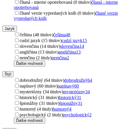
čítaná - mierne opotrebovaná (0 titulov)
čítaná - mierne
opotrebovaná
čítané verzie vypredaných kníh (0 titulov)
čítané verzie
vypredaných kníh
Jazyk
čeština (48 titulov)
čeština
48
cudzí jazyk (15 titulov)
cudzí jazyk
15
slovenčina (14 titulov)
slovenčina
14
angličtina (13 titulov)
angličtina
13
nemčina (2 tituly)
nemčina
2
Ďalšie možnosti
Štýl
dobrodružný (64 titulov)
dobrodružný
64
napínavý (60 titulov)
napínavý
60
mysteriózny (34 titulov)
mysteriózny
34
historický (31 titulov)
historický
31
špionážny (31 titulov)
špionážny
31
humorný (4 tituly)
humorný
4
psychologický (2 tituly)
psychologický
2
Ďalšie možnosti