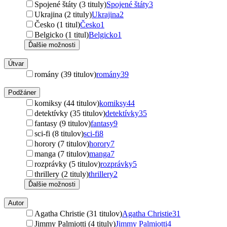
Spojené štáty (3 tituly)
Spojené štáty
3
Ukrajina (2 tituly)
Ukrajina
2
Česko (1 titul)
Česko
1
Belgicko (1 titul)
Belgicko
1
Ďalšie možnosti
Útvar
romány (39 titulov)
romány
39
Podžáner
komiksy (44 titulov)
komiksy
44
detektívky (35 titulov)
detektívky
35
fantasy (9 titulov)
fantasy
9
sci-fi (8 titulov)
sci-fi
8
horory (7 titulov)
horory
7
manga (7 titulov)
manga
7
rozprávky (5 titulov)
rozprávky
5
thrillery (2 tituly)
thrillery
2
Ďalšie možnosti
Autor
Agatha Christie (31 titulov)
Agatha Christie
31
Jimmy Palmiotti (4 tituly)
Jimmy Palmiotti
4