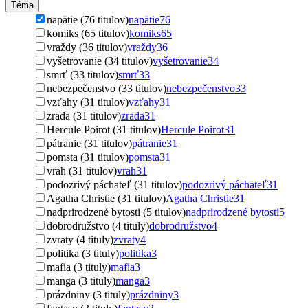
Téma
napätie (76 titulov)
napätie
76
komiks (65 titulov)
komiks
65
vraždy (36 titulov)
vraždy
36
vyšetrovanie (34 titulov)
vyšetrovanie
34
smrť (33 titulov)
smrť
33
nebezpečenstvo (33 titulov)
nebezpečenstvo
33
vzťahy (31 titulov)
vzťahy
31
zrada (31 titulov)
zrada
31
Hercule Poirot (31 titulov)
Hercule Poirot
31
pátranie (31 titulov)
pátranie
31
pomsta (31 titulov)
pomsta
31
vrah (31 titulov)
vrah
31
podozrivý páchateľ (31 titulov)
podozrivý páchateľ
31
Agatha Christie (31 titulov)
Agatha Christie
31
nadprirodzené bytosti (5 titulov)
nadprirodzené bytosti
5
dobrodružstvo (4 tituly)
dobrodružstvo
4
zvraty (4 tituly)
zvraty
4
politika (3 tituly)
politika
3
mafia (3 tituly)
mafia
3
manga (3 tituly)
manga
3
prázdniny (3 tituly)
prázdniny
3