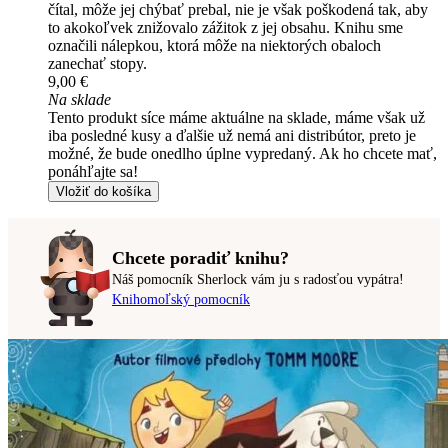
čítal, môže jej chýbať prebal, nie je však poškodená tak, aby
to akokoľvek znižovalo zážitok z jej obsahu. Knihu sme
označili nálepkou, ktorá môže na niektorých obaloch
zanechať stopy.
9,00 €
Na sklade
Tento produkt síce máme aktuálne na sklade, máme však už
iba posledné kusy a ďalšie už nemá ani distribútor, preto je
možné, že bude onedlho úplne vypredaný. Ak ho chcete mať,
ponáhľajte sa!
Vložiť do košíka
Chcete poradiť knihu?
Náš pomocník Sherlock vám ju s radosťou vypátra!
Knihomoľský pomocník