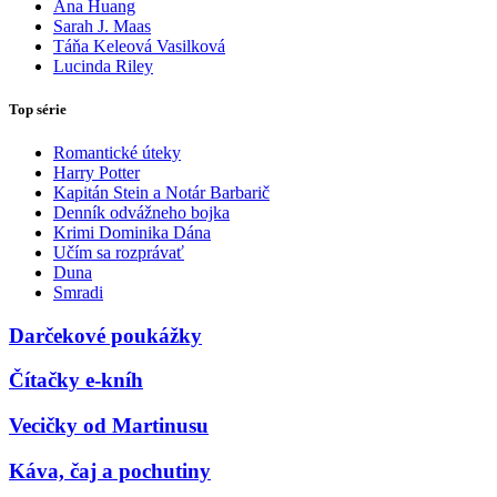
Ana Huang
Sarah J. Maas
Táňa Keleová Vasilková
Lucinda Riley
Top série
Romantické úteky
Harry Potter
Kapitán Stein a Notár Barbarič
Denník odvážneho bojka
Krimi Dominika Dána
Učím sa rozprávať
Duna
Smradi
Darčekové poukážky
Čítačky e-kníh
Vecičky od Martinusu
Káva, čaj a pochutiny