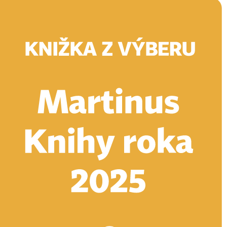
Doručenie
Kníhkupectvá
Knihovrátok
Poukážky
Knižný blog
Kontakt
E-knihy
Audioknihy
Hry
Filmy
Knihy
Doplnky
Vyhľadávanie
Prihlásiť
Vyhľadávanie
Knihy
E-knihy
Audioknihy
Hry
Filmy
Doplnky