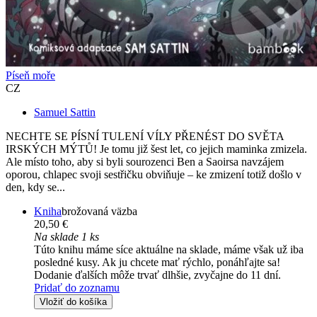
Píseň moře
CZ
Samuel Sattin
NECHTE SE PÍSNÍ TULENÍ VÍLY PŘENÉST DO SVĚTA
IRSKÝCH MÝTŮ! Je tomu již šest let, co jejich maminka zmizela.
Ale místo toho, aby si byli sourozenci Ben a Saoirsa navzájem
oporou, chlapec svoji sestřičku obviňuje – ke zmizení totiž došlo v
den, kdy se...
Kniha
brožovaná väzba
20,50 €
Na sklade 1 ks
Túto knihu máme síce aktuálne na sklade, máme však už iba
posledné kusy. Ak ju chcete mať rýchlo, ponáhľajte sa!
Dodanie ďalších môže trvať dlhšie, zvyčajne do 11 dní.
Pridať do zoznamu
Vložiť do košíka