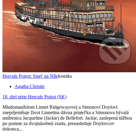
Hercule Poirot: Smrť na Níle
komiks
Agatha Christie
18. diel série
Hercule Poirot (SK)
Mladomanželom Linnet Ridgewayovej a Simonovi Doylovi
znepríjemňuje život Linnetina dávna priateľka a Simonova bývalá
snúbenica Jacqueline (Jackie) de Bellefort. Jackie, zaslepená túžbou
po pomste za dvojnásobnú zradu, prenasleduje Doylovcov
dokonca...