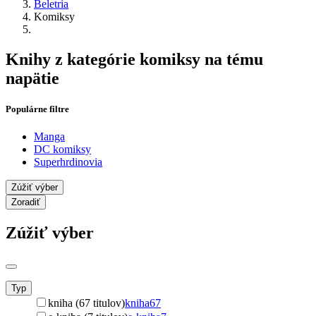
Beletria
Komiksy
Knihy z kategórie komiksy na tému
napätie
Populárne filtre
Manga
DC komiksy
Superhrdinovia
Zúžiť výber
Zoradiť
Zúžiť výber
Typ
kniha (67 titulov)
kniha
67