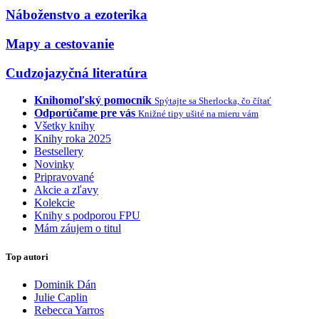
Náboženstvo a ezoterika
Mapy a cestovanie
Cudzojazyčná literatúra
Knihomoľský pomocník
Spýtajte sa Sherlocka, čo čítať
Odporúčame pre vás
Knižné tipy ušité na mieru vám
Všetky knihy
Knihy roka 2025
Bestsellery
Novinky
Pripravované
Akcie a zľavy
Kolekcie
Knihy s podporou FPU
Mám záujem o titul
Top autori
Dominik Dán
Julie Caplin
Rebecca Yarros