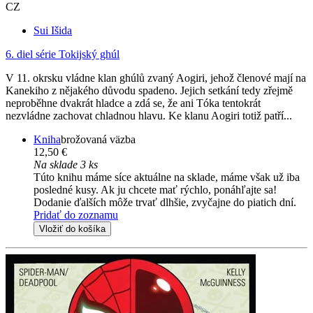
CZ
Sui Išida
6. diel série
Tokijský ghúl
V 11. okrsku vládne klan ghúlů zvaný Aogiri, jehož členové mají na
Kanekiho z nějakého důvodu spadeno. Jejich setkání tedy zřejmě
neproběhne dvakrát hladce a zdá se, že ani Tóka tentokrát
nezvládne zachovat chladnou hlavu. Ke klanu Aogiri totiž patří...
Kniha
brožovaná väzba
12,50 €
Na sklade 3 ks
Túto knihu máme síce aktuálne na sklade, máme však už iba
posledné kusy. Ak ju chcete mať rýchlo, ponáhľajte sa!
Dodanie ďalších môže trvať dlhšie, zvyčajne do piatich dní.
Pridať do zoznamu
Vložiť do košíka