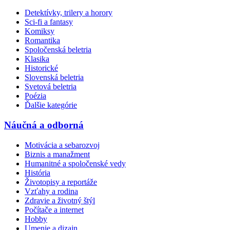
Detektívky, trilery a horory
Sci-fi a fantasy
Komiksy
Romantika
Spoločenská beletria
Klasika
Historické
Slovenská beletria
Svetová beletria
Poézia
Ďalšie kategórie
Náučná a odborná
Motivácia a sebarozvoj
Biznis a manažment
Humanitné a spoločenské vedy
História
Životopisy a reportáže
Vzťahy a rodina
Zdravie a životný štýl
Počítače a internet
Hobby
Umenie a dizajn