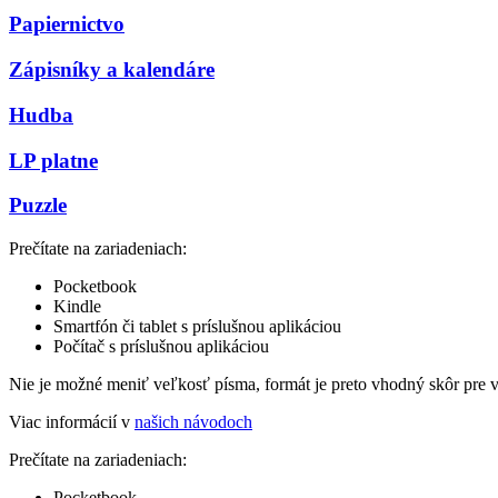
Papiernictvo
Zápisníky a kalendáre
Hudba
LP platne
Puzzle
Prečítate na zariadeniach:
Pocketbook
Kindle
Smartfón či tablet s príslušnou aplikáciou
Počítač s príslušnou aplikáciou
Nie je možné meniť veľkosť písma, formát je preto vhodný skôr pre 
Viac informácií v
našich návodoch
Prečítate na zariadeniach:
Pocketbook