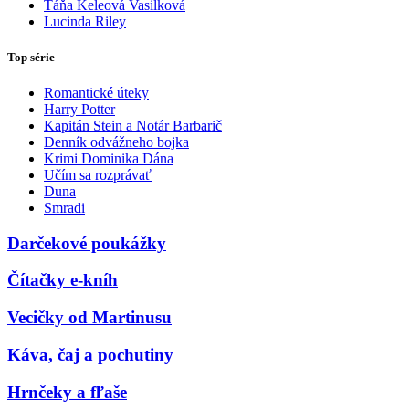
Táňa Keleová Vasilková
Lucinda Riley
Top série
Romantické úteky
Harry Potter
Kapitán Stein a Notár Barbarič
Denník odvážneho bojka
Krimi Dominika Dána
Učím sa rozprávať
Duna
Smradi
Darčekové poukážky
Čítačky e-kníh
Vecičky od Martinusu
Káva, čaj a pochutiny
Hrnčeky a fľaše