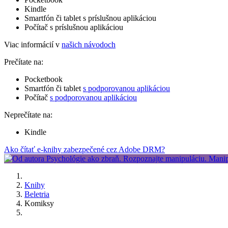
Kindle
Smartfón či tablet s príslušnou aplikáciou
Počítač s príslušnou aplikáciou
Viac informácií v
našich návodoch
Prečítate na:
Pocketbook
Smartfón či tablet
s podporovanou aplikáciou
Počítač
s podporovanou aplikáciou
Neprečítate na:
Kindle
Ako čítať e-knihy zabezpečené cez Adobe DRM?
Knihy
Beletria
Komiksy