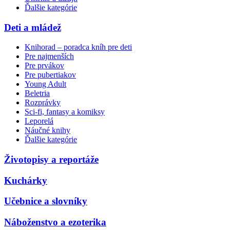
Ďalšie kategórie
Deti a mládež
Knihorad – poradca kníh pre deti
Pre najmenších
Pre prvákov
Pre pubertiakov
Young Adult
Beletria
Rozprávky
Sci-fi, fantasy a komiksy
Leporelá
Náučné knihy
Ďalšie kategórie
Životopisy a reportáže
Kuchárky
Učebnice a slovníky
Náboženstvo a ezoterika