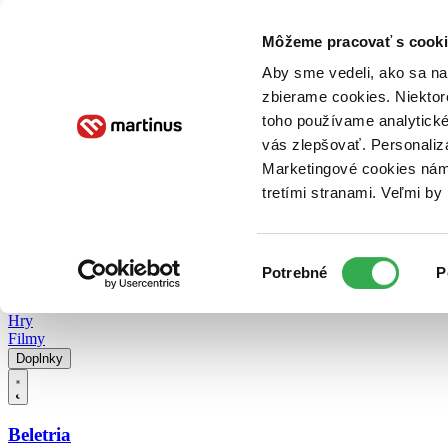
Doručenie
Kníhkupectvá
Knihovrátok
Poukážky
Knižný blog
Kontakt
Môžeme pracovať s cooki
Aby sme vedeli, ako sa na 
zbierame cookies. Niektor
E-knihy
Audioknihy
Hry
Filmy
Knihy
Doplnky
toho používame analytické
vás zlepšovať. Personaliz
Vyhľadávanie
Marketingové cookies nám 
tretími stranami. Veľmi b
Prihlásiť
Vyhľadávanie
Výber
Knihy
Potrebné
P
súhlasu
E-knihy
Audioknihy
Hry
Filmy
Doplnky
Beletria