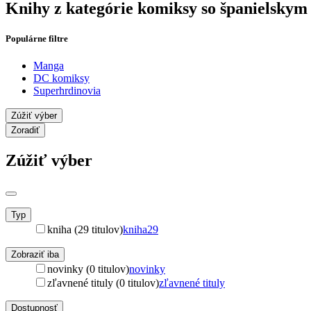
Knihy z kategórie komiksy so španielsky
Populárne filtre
Manga
DC komiksy
Superhrdinovia
Zúžiť výber
Zoradiť
Zúžiť výber
Typ
kniha (29 titulov)
kniha
29
Zobraziť iba
novinky (0 titulov)
novinky
zľavnené tituly (0 titulov)
zľavnené tituly
Dostupnosť