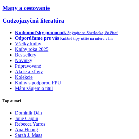
Mapy a cestovanie
Cudzojazyčná literatúra
Knihomoľský pomocník
Spýtajte sa Sherlocka, čo čítať
Odporúčame pre vás
Knižné tipy ušité na mieru vám
Všetky knihy
Knihy roka 2025
Bestsellery
Novinky
Pripravované
Akcie a zľavy
Kolekcie
Knihy s podporou FPU
Mám záujem o titul
Top autori
Dominik Dán
Julie Caplin
Rebecca Yarros
Ana Huang
Sarah J. Maas