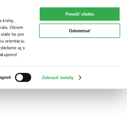
Povoliť všetko
a knihy,
ovala. Okrem
Odmietnuť
stále ho pre
u orientáciu.
dieľame aj s
Ďakujeme!
ngové
Zobraziť detaily