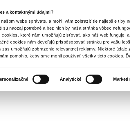
es a kontaktnými údajmi?
našom webe správate, a mohli vám zobraziť tie najlepšie tipy n
é sú naozaj potrebné a bez nich by naša stránka vôbec nefung
 cookies, ktoré nám umožňujú zisťovať, ako náš web funguje, a 
ačné cookies nám dovoľujú prispôsobovať stránku pre vašu lepši
zas umožňujú zobrazenie relevantnej reklamy. Niektoré údaje z
y nám pomohlo, keby sme mohli používať všetky tieto cookies. 
ersonalizačné
Analytické
Marketi