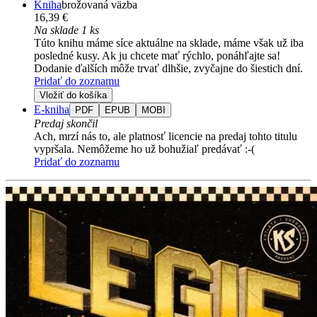
Kniha
brožovaná väzba
16,39 €
Na sklade 1 ks
Túto knihu máme síce aktuálne na sklade, máme však už iba
posledné kusy. Ak ju chcete mať rýchlo, ponáhľajte sa!
Dodanie ďalších môže trvať dlhšie, zvyčajne do šiestich dní.
Pridať do zoznamu
Vložiť do košíka
E-kniha
PDF
EPUB
MOBI
Predaj skončil
Ach, mrzí nás to, ale platnosť licencie na predaj tohto titulu
vypršala. Nemôžeme ho už bohužiaľ predávať :-(
Pridať do zoznamu