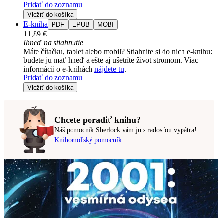
Pridať do zoznamu
Vložiť do košíka
E-kniha
PDF
EPUB
MOBI
11,89 €
Ihneď na stiahnutie
Máte čítačku, tablet alebo mobil? Stiahnite si do nich e-knihu:
budete ju mať hneď a ešte aj ušetríte život stromom. Viac
informácii o e-knihách
nájdete tu
.
Pridať do zoznamu
Vložiť do košíka
Chcete poradiť knihu?
Náš pomocník Sherlock vám ju s radosťou vypátra!
Knihomoľský pomocník