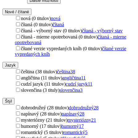
Ďalšie možnosti
Nové / čítané
nová (0 titulov)
nová
čítaná (0 titulov)
čítaná
čítaná - výborný stav (0 titulov)
čítaná - výborný stav
čítaná - mierne opotrebovaná (0 titulov)
čítaná - mierne
opotrebovaná
čítané verzie vypredaných kníh (0 titulov)
čítané verzie
vypredaných kníh
Jazyk
čeština (38 titulov)
čeština
38
angličtina (11 titulov)
angličtina
11
cudzí jazyk (11 titulov)
cudzí jazyk
11
slovenčina (3 tituly)
slovenčina
3
Štýl
dobrodružný (28 titulov)
dobrodružný
28
napínavý (28 titulov)
napínavý
28
mysteriózny (21 titulov)
mysteriózny
21
humorný (17 titulov)
humorný
17
romantický (5 titulov)
romantický
5