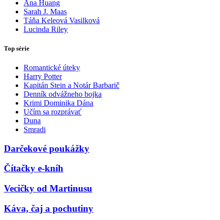
Ana Huang
Sarah J. Maas
Táňa Keleová Vasilková
Lucinda Riley
Top série
Romantické úteky
Harry Potter
Kapitán Stein a Notár Barbarič
Denník odvážneho bojka
Krimi Dominika Dána
Učím sa rozprávať
Duna
Smradi
Darčekové poukážky
Čítačky e-kníh
Vecičky od Martinusu
Káva, čaj a pochutiny