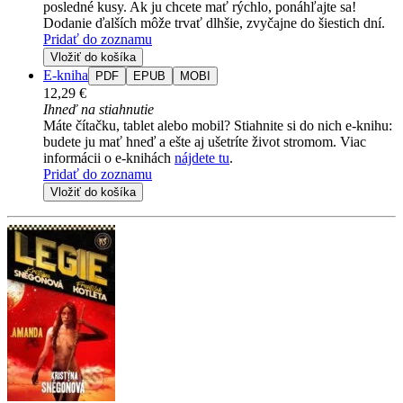
posledné kusy. Ak ju chcete mať rýchlo, ponáhľajte sa!
Dodanie ďalších môže trvať dlhšie, zvyčajne do šiestich dní.
Pridať do zoznamu
Vložiť do košíka
E-kniha
PDF
EPUB
MOBI
12,29 €
Ihneď na stiahnutie
Máte čítačku, tablet alebo mobil? Stiahnite si do nich e-knihu:
budete ju mať hneď a ešte aj ušetríte život stromom. Viac
informácii o e-knihách
nájdete tu
.
Pridať do zoznamu
Vložiť do košíka