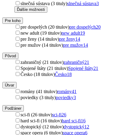
slnečná sústava (3 tituly)
slnečná sústava
3
Ďalšie možnosti
Pre koho
pre dospelých (20 titulov)
pre dospelých
20
new adult (19 titulov)
new adult
19
pre ženy (14 titulov)
pre ženy
14
pre mužov (14 titulov)
pre mužov
14
Pôvod
zahraničný (21 titulov)
zahraničný
21
Spojené štáty (21 titulov)
Spojené štáty
21
Česko (18 titulov)
Česko
18
Útvar
romány (41 titulov)
romány
41
poviedky (3 tituly)
poviedky
3
Podžáner
sci-fi (26 titulov)
sci-fi
26
hard sci-fi (16 titulov)
hard sci-fi
16
dystopický (12 titulov)
dystopický
12
space opera (6 titulov)
space opera
6