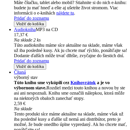
Máte čítačku, tablet alebo mobil? Stiahnite si do nich e-knihu:
budete ju mať hneď a ešte aj ušetríte život stromom. Viac
informácii o e-knihách
nájdete tu
.
Pridať do zoznamu
Vložiť do košíka
Audiokniha
MP3 na CD
17,37 €
Na sklade 2 ks
Túto audioknihu máme síce aktuálne na sklade, máme však
už iba posledné kusy. Ak ju chcete mať rýchlo, ponáhľajte sa!
Dodanie ďalších môže trvať dlhšie, zvyčajne do šiestich dní.
Pridať do zoznamu
Vložiť do košíka
Čítaná
výborný stav
Túto knihu sme vykúpili cez
Knihovrátok
a je vo
výbornom stave.
Rozdiel medzi touto knihou a novou by ste
asi ani nespoznali. Knihu sme označili nálepkou, ktorá môže
na niektorých obaloch zanechať stopy.
2,59 €
Na sklade
Tento produkt síce máme aktuálne na sklade, máme však už
iba posledné kusy a ďalšie už nemá ani distribútor, preto je
možné, že bude onedlho úplne vypredaný. Ak ho chcete mať,
ponáhľajte sa!