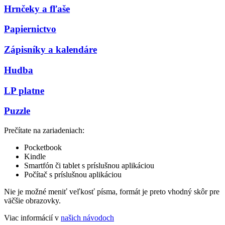
Hrnčeky a fľaše
Papiernictvo
Zápisníky a kalendáre
Hudba
LP platne
Puzzle
Prečítate na zariadeniach:
Pocketbook
Kindle
Smartfón či tablet s príslušnou aplikáciou
Počítač s príslušnou aplikáciou
Nie je možné meniť veľkosť písma, formát je preto vhodný skôr pre
väčšie obrazovky.
Viac informácií v
našich návodoch