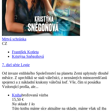
Mrtvá schránka
CZ
František Kotleta
Kristýna Sněgoňová
7. diel série
Legie
Od invaze enlilského Společenství na planetu Zemi uplynuly dlouhé
měsíce. Z uprchlíků se stali válečníci, z neznámých mimozemšťanů
spojenci a z nákladní kraksny válečná loď. Vše, čím si posádka
Vzdorující prošla, ale...
Kniha
brožovaná väzba
15,50 €
Na sklade 1 ks
Túto knihu máme síce aktuálne na sklade, máme však už iba