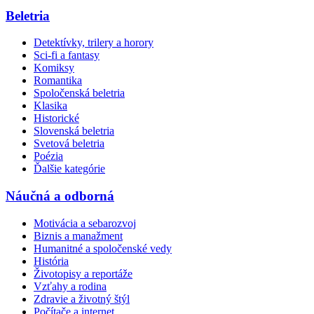
Beletria
Detektívky, trilery a horory
Sci-fi a fantasy
Komiksy
Romantika
Spoločenská beletria
Klasika
Historické
Slovenská beletria
Svetová beletria
Poézia
Ďalšie kategórie
Náučná a odborná
Motivácia a sebarozvoj
Biznis a manažment
Humanitné a spoločenské vedy
História
Životopisy a reportáže
Vzťahy a rodina
Zdravie a životný štýl
Počítače a internet