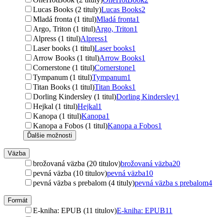
Lucas Books (2 tituly)
Lucas Books
2
Mladá fronta (1 titul)
Mladá fronta
1
Argo, Triton (1 titul)
Argo, Triton
1
Alpress (1 titul)
Alpress
1
Laser books (1 titul)
Laser books
1
Arrow Books (1 titul)
Arrow Books
1
Cornerstone (1 titul)
Cornerstone
1
Tympanum (1 titul)
Tympanum
1
Titan Books (1 titul)
Titan Books
1
Dorling Kindersley (1 titul)
Dorling Kindersley
1
Hejkal (1 titul)
Hejkal
1
Kanopa (1 titul)
Kanopa
1
Kanopa a Fobos (1 titul)
Kanopa a Fobos
1
Ďalšie možnosti
Väzba
brožovaná väzba (20 titulov)
brožovaná väzba
20
pevná väzba (10 titulov)
pevná väzba
10
pevná väzba s prebalom (4 tituly)
pevná väzba s prebalom
4
Formát
E-kniha: EPUB (11 titulov)
E-kniha: EPUB
11