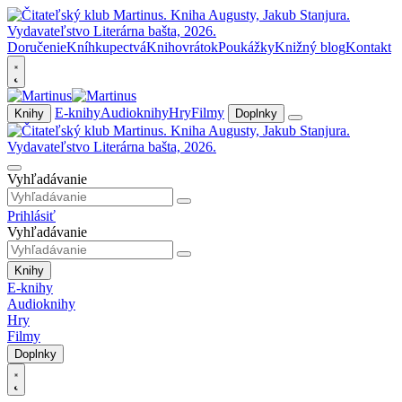
Doručenie
Kníhkupectvá
Knihovrátok
Poukážky
Knižný blog
Kontakt
E-knihy
Audioknihy
Hry
Filmy
Knihy
Doplnky
Vyhľadávanie
Prihlásiť
Vyhľadávanie
Knihy
E-knihy
Audioknihy
Hry
Filmy
Doplnky