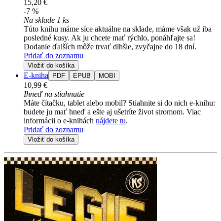
15,20 €
-7 %
Na sklade 1 ks
Túto knihu máme síce aktuálne na sklade, máme však už iba
posledné kusy. Ak ju chcete mať rýchlo, ponáhľajte sa!
Dodanie ďalších môže trvať dlhšie, zvyčajne do 18 dní.
Pridať do zoznamu
Vložiť do košíka
E-kniha
PDF
EPUB
MOBI
10,99 €
Ihneď na stiahnutie
Máte čítačku, tablet alebo mobil? Stiahnite si do nich e-knihu:
budete ju mať hneď a ešte aj ušetríte život stromom. Viac
informácii o e-knihách
nájdete tu
.
Pridať do zoznamu
Vložiť do košíka