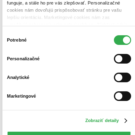
funguje, a stále ho pre vás zlepšovať. Personalizačné
Zrušiť filtre
Na tému vesmírna výprava
cookies nám dovoľujú prispôsobovať stránku pre vašu
lepšiu orientáciu. Marketingové cookies nám zas
umožňujú zobrazenie relevantnej reklamy. Niektoré údaje
zdieľame aj s tretími stranami. Veľmi by nám pomohlo,
Výber
keby sme mohli používať všetky tieto cookies. Ďakujeme!
Potrebné
súhlasu
Personalizačné
Analytické
Marketingové
Zobraziť detaily