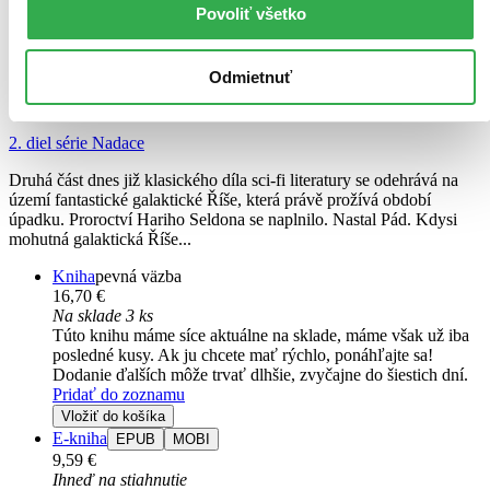
Povoliť všetko
Nadace a říše
CZ
Odmietnuť
Isaac Asimov
2. diel série
Nadace
Druhá část dnes již klasického díla sci-fi literatury se odehrává na
území fantastické galaktické Říše, která právě prožívá období
úpadku. Proroctví Hariho Seldona se naplnilo. Nastal Pád. Kdysi
mohutná galaktická Říše...
Kniha
pevná väzba
16,70 €
Na sklade 3 ks
Túto knihu máme síce aktuálne na sklade, máme však už iba
posledné kusy. Ak ju chcete mať rýchlo, ponáhľajte sa!
Dodanie ďalších môže trvať dlhšie, zvyčajne do šiestich dní.
Pridať do zoznamu
Vložiť do košíka
E-kniha
EPUB
MOBI
9,59 €
Ihneď na stiahnutie