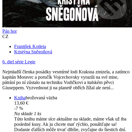
Pán hor
CZ
František Kotleta
Kristýna Sněgoňová
6. diel série
Legie
Nejmladší členka posádky vesmírné lodi Kraksna zmizela, a zatímco
kapitán Moravec a poručík Vojcechovsky vyrazili na své mise,
pátrání po ní zůstalo na techniku Vodičkovi a italském pěvci
Giuseppem. Vyzvednout ji na planetě obřích žížal ale není...
Kniha
brožovaná väzba
13,60 €
-7 %
Na sklade 1 ks
Túto knihu máme síce aktuálne na sklade, máme však už iba
posledné kusy. Ak ju chcete mať rýchlo, ponáhľajte sa!
Dodanie ďalších môže trvať dlhšie, zvyčajne do šiestich dní.