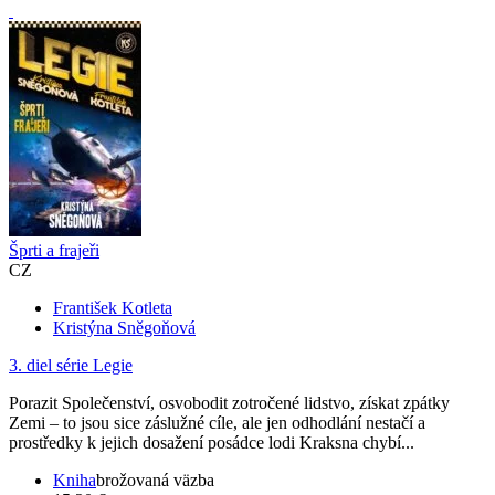
Šprti a frajeři
CZ
František Kotleta
Kristýna Sněgoňová
3. diel série
Legie
Porazit Společenství, osvobodit zotročené lidstvo, získat zpátky
Zemi – to jsou sice záslužné cíle, ale jen odhodlání nestačí a
prostředky k jejich dosažení posádce lodi Kraksna chybí...
Kniha
brožovaná väzba