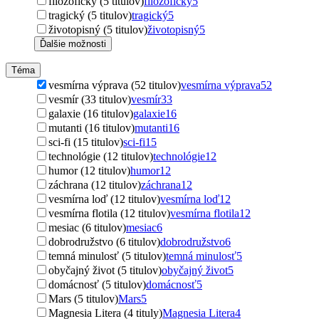
filozofický (5 titulov)
filozofický
5
tragický (5 titulov)
tragický
5
životopisný (5 titulov)
životopisný
5
Ďalšie možnosti
Téma
vesmírna výprava (52 titulov)
vesmírna výprava
52
vesmír (33 titulov)
vesmír
33
galaxie (16 titulov)
galaxie
16
mutanti (16 titulov)
mutanti
16
sci-fi (15 titulov)
sci-fi
15
technológie (12 titulov)
technológie
12
humor (12 titulov)
humor
12
záchrana (12 titulov)
záchrana
12
vesmírna loď (12 titulov)
vesmírna loď
12
vesmírna flotila (12 titulov)
vesmírna flotila
12
mesiac (6 titulov)
mesiac
6
dobrodružstvo (6 titulov)
dobrodružstvo
6
temná minulosť (5 titulov)
temná minulosť
5
obyčajný život (5 titulov)
obyčajný život
5
domácnosť (5 titulov)
domácnosť
5
Mars (5 titulov)
Mars
5
Magnesia Litera (4 tituly)
Magnesia Litera
4