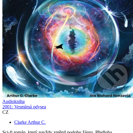
Audiokniha
2001: Vesmírná odysea
CZ
Clarke Arthur C.
Sci-fi román, který navždy změnil podobu žánru. Předloha