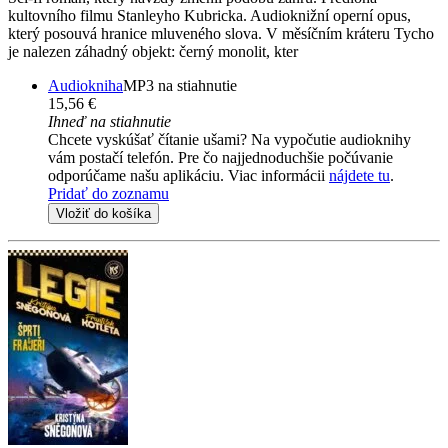
kultovního filmu Stanleyho Kubricka. Audioknižní operní opus,
který posouvá hranice mluveného slova. V měsíčním kráteru Tycho
je nalezen záhadný objekt: černý monolit, kter
Audiokniha
MP3 na stiahnutie
15,56 €
Ihneď na stiahnutie
Chcete vyskúšať čítanie ušami? Na vypočutie audioknihy
vám postačí telefón. Pre čo najjednoduchšie počúvanie
odporúčame našu aplikáciu. Viac informácii
nájdete tu
.
Pridať do zoznamu
Vložiť do košíka