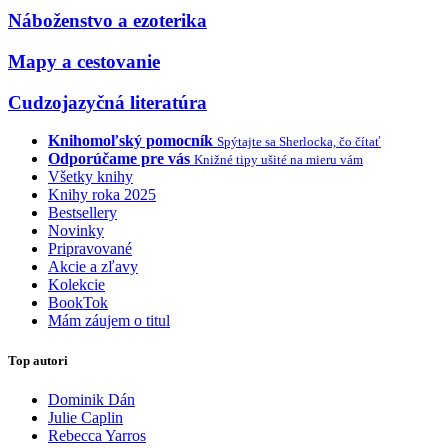
Náboženstvo a ezoterika
Mapy a cestovanie
Cudzojazyčná literatúra
Knihomoľský pomocník
Spýtajte sa Sherlocka, čo čítať
Odporúčame pre vás
Knižné tipy ušité na mieru vám
Všetky knihy
Knihy roka 2025
Bestsellery
Novinky
Pripravované
Akcie a zľavy
Kolekcie
BookTok
Mám záujem o titul
Top autori
Dominik Dán
Julie Caplin
Rebecca Yarros