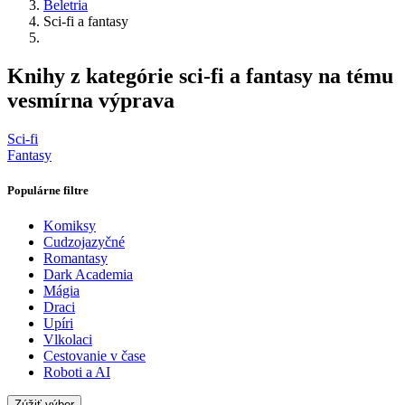
Beletria
Sci-fi a fantasy
Knihy z kategórie sci-fi a fantasy na tému
vesmírna výprava
Sci-fi
Fantasy
Populárne filtre
Komiksy
Cudzojazyčné
Romantasy
Dark Academia
Mágia
Draci
Upíri
Vlkolaci
Cestovanie v čase
Roboti a AI
Zúžiť výber