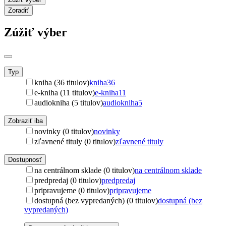
Zoradiť
Zúžiť výber
Typ
kniha (36 titulov)
kniha
36
e-kniha (11 titulov)
e-kniha
11
audiokniha (5 titulov)
audiokniha
5
Zobraziť iba
novinky (0 titulov)
novinky
zľavnené tituly (0 titulov)
zľavnené tituly
Dostupnosť
na centrálnom sklade (0 titulov)
na centrálnom sklade
predpredaj (0 titulov)
predpredaj
pripravujeme (0 titulov)
pripravujeme
dostupná (bez vypredaných) (0 titulov)
dostupná (bez
vypredaných)