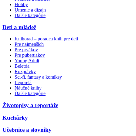
Hobby
Umenie a dizajn
Ďalšie kategórie
Deti a mládež
Knihorad – poradca kníh pre deti
Pre najmenších
Pre prvákov
Pre pubertiakov
Young Adult
Beletria
Rozprávky
Sci-fi, fantasy a komiksy
Leporelá
Náučné knihy
Ďalšie kategórie
Životopisy a reportáže
Kuchárky
Učebnice a slovníky