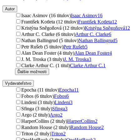
Autor
Isaac Asimov (16 titulov)
Isaac Asimov
16
František Kotleta (12 titulov)
František Kotleta
12
Kristýna Sněgoňová (12 titulov)
Kristýna Sněgoňová
12
Arthur C. Clarke (6 titulov)
Arthur C. Clarke
6
Nathan Ballingrud (5 titulov)
Nathan Ballingrud
5
Petr Rušeb (5 titulov)
Petr Rušeb
5
Alan Dean Foster (4 tituly)
Alan Dean Foster
4
J. M. Troska (3 tituly)
J. M. Troska
3
Clarke Arthur C. (1 titul)
Clarke Arthur C.
1
Ďalšie možnosti
Vydavateľstvo
Epocha (11 titulov)
Epocha
11
Fobos (6 titulov)
Fobos
6
Lindeni (3 tituly)
Lindeni
3
Sfinga (3 tituly)
Sfinga
3
Argo (2 tituly)
Argo
2
HarperCollins (2 tituly)
HarperCollins
2
Random House (2 tituly)
Random House
2
Triton (2 tituly)
Triton
2
OneHotBook (2 tituly)
OneHotBook
2