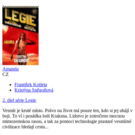
Amanda
CZ
František Kotleta
Kristýna Sněgoňová
2. diel série
Legie
Vesmír je kruté místo. Právo na život má pouze ten, kdo si jej uhájí v
boji. To ví i posádka lodi Kraksna. Lidstvo je zotročeno mocnou
mimozemskou rasou, a tak za pomoci technologie prastaré vesmírné
civilizace hledají cestu...