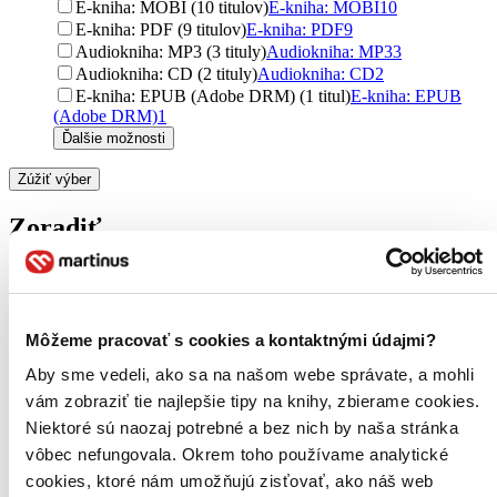
E-kniha: MOBI (10 titulov)
E-kniha: MOBI
10
E-kniha: PDF (9 titulov)
E-kniha: PDF
9
Audiokniha: MP3 (3 tituly)
Audiokniha: MP3
3
Audiokniha: CD (2 tituly)
Audiokniha: CD
2
E-kniha: EPUB (Adobe DRM) (1 titul)
E-kniha: EPUB
(Adobe DRM)
1
Ďalšie možnosti
Zúžiť výber
Zoradiť
Bestsellery
Môžeme pracovať s cookies a kontaktnými údajmi?
Top hodnotené
Novinky
Aby sme vedeli, ako sa na našom webe správate, a mohli
Najdrahšie
vám zobraziť tie najlepšie tipy na knihy, zbierame cookies.
Najlacnejšie
Niektoré sú naozaj potrebné a bez nich by naša stránka
Najvyššia zľava
vôbec nefungovala. Okrem toho používame analytické
cookies, ktoré nám umožňujú zisťovať, ako náš web
Použité filtre