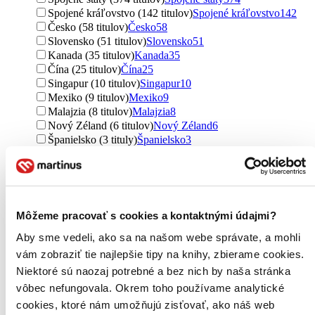
Spojené kráľovstvo (142 titulov)
Spojené kráľovstvo
142
Česko (58 titulov)
Česko
58
Slovensko (51 titulov)
Slovensko
51
Kanada (35 titulov)
Kanada
35
Čína (25 titulov)
Čína
25
Singapur (10 titulov)
Singapur
10
Mexiko (9 titulov)
Mexiko
9
Malajzia (8 titulov)
Malajzia
8
Nový Zéland (6 titulov)
Nový Zéland
6
Španielsko (3 tituly)
Španielsko
3
Nemecko (2 tituly)
Nemecko
2
Francúzsko (1 titul)
Francúzsko
1
Niger (1 titul)
Niger
1
Ďalšie možnosti
Môžeme pracovať s cookies a kontaktnými údajmi?
Útvar
romány (651 titulov)
romány
651
Aby sme vedeli, ako sa na našom webe správate, a mohli
mýty (51 titulov)
mýty
51
vám zobraziť tie najlepšie tipy na knihy, zbierame cookies.
poviedky (44 titulov)
poviedky
44
Niektoré sú naozaj potrebné a bez nich by naša stránka
legendy (12 titulov)
legendy
12
vôbec nefungovala. Okrem toho používame analytické
novela (7 titulov)
novela
7
cookies, ktoré nám umožňujú zisťovať, ako náš web
Ďalšie možnosti