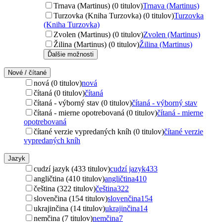
Trnava (Martinus) (0 titulov)
Trnava (Martinus)
Turzovka (Kniha Turzovka) (0 titulov)
Turzovka
(Kniha Turzovka)
Zvolen (Martinus) (0 titulov)
Zvolen (Martinus)
Žilina (Martinus) (0 titulov)
Žilina (Martinus)
Ďalšie možnosti
Nové / čítané
nová (0 titulov)
nová
čítaná (0 titulov)
čítaná
čítaná - výborný stav (0 titulov)
čítaná - výborný stav
čítaná - mierne opotrebovaná (0 titulov)
čítaná - mierne
opotrebovaná
čítané verzie vypredaných kníh (0 titulov)
čítané verzie
vypredaných kníh
Jazyk
cudzí jazyk (433 titulov)
cudzí jazyk
433
angličtina (410 titulov)
angličtina
410
čeština (322 titulov)
čeština
322
slovenčina (154 titulov)
slovenčina
154
ukrajinčina (14 titulov)
ukrajinčina
14
nemčina (7 titulov)
nemčina
7