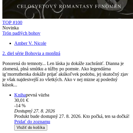
TOP #100
Novinka
Trón padlých bohov
Amber V. Nicole
2. diel série
Bohovia a monštrá
Ponorená do temnoty... Len láska ju dokáže zachrániť. Dianna je
zlomená, plná smútku a túžby po pomste. Ako legendárna
ig’morruthenka dokáže prijať akúkoľvek podobu, jej skutočný zjav
je však najdesivejší zo všetkých. Ako v nej mizne aj posledný
kúsok...
Kniha
pevná väzba
30,01 €
-14 %
Dostupný 27. 8. 2026
Produkt bude dostupný 27. 8. 2026. Kto počká, ten sa dočká!
Pridať do zoznamu
Vložiť do košíka