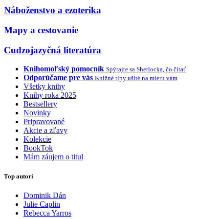
Náboženstvo a ezoterika
Mapy a cestovanie
Cudzojazyčná literatúra
Knihomoľský pomocník
Spýtajte sa Sherlocka, čo čítať
Odporúčame pre vás
Knižné tipy ušité na mieru vám
Všetky knihy
Knihy roka 2025
Bestsellery
Novinky
Pripravované
Akcie a zľavy
Kolekcie
BookTok
Mám záujem o titul
Top autori
Dominik Dán
Julie Caplin
Rebecca Yarros