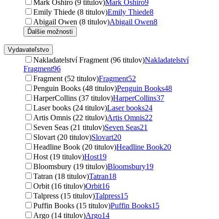
Mark Oshiro (9 titulov)
Mark Oshiro
9
Emily Thiede (8 titulov)
Emily Thiede
8
Abigail Owen (8 titulov)
Abigail Owen
8
Ďalšie možnosti
Vydavateľstvo
Nakladatelství Fragment (96 titulov)
Nakladatelství
Fragment
96
Fragment (52 titulov)
Fragment
52
Penguin Books (48 titulov)
Penguin Books
48
HarperCollins (37 titulov)
HarperCollins
37
Laser books (24 titulov)
Laser books
24
Artis Omnis (22 titulov)
Artis Omnis
22
Seven Seas (21 titulov)
Seven Seas
21
Slovart (20 titulov)
Slovart
20
Headline Book (20 titulov)
Headline Book
20
Host (19 titulov)
Host
19
Bloomsbury (19 titulov)
Bloomsbury
19
Tatran (18 titulov)
Tatran
18
Orbit (16 titulov)
Orbit
16
Talpress (15 titulov)
Talpress
15
Puffin Books (15 titulov)
Puffin Books
15
Argo (14 titulov)
Argo
14