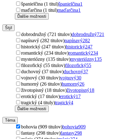
španielčina (1 titul)
španielčina
1
maďarčina (1 titul)
maďarčina
1
Ďalšie možnosti
Štýl
dobrodružný (721 titulov)
dobrodružný
721
napínavý (282 titulov)
napínavý
282
historický (247 titulov)
historický
247
romantický (234 titulov)
romantický
234
mysteriózny (135 titulov)
mysteriózny
135
filozofický (55 titulov)
filozofický
55
duchovný (37 titulov)
duchovný
37
vojnový (30 titulov)
vojnový
30
humorný (26 titulov)
humorný
26
životopisný (18 titulov)
životopisný
18
erotický (17 titulov)
erotický
17
tragický (4 tituly)
tragický
4
Ďalšie možnosti
Téma
bohovia (909 titulov)
bohovia
909
fantasy (298 titulov)
fantasy
298