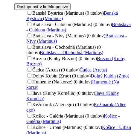
Dostupnosť v kníhkupectve
Banská Bystrica (Martinus) (0 titulov)
Banská
Bystrica (Martinus)
Bratislava - Cubicon (Martinus) (0 titulov)
Bratislava
- Cubicon (Martinus)
Bratislava - Nivy (Martinus) (0 titulov)
Bratislava -
Nivy (Martinus)
Bratislava - Obchodná (Martinus) (0
titulov)
Bratislava - Obchodná (Martinus)
Brezno (Knihy Brezno) (0 titulov)
Brezno (Knihy
Brezno)
Čadca (Arcus) (0 titulov)
Čadca (Arcus)
Dolný Kubín (Zrno) (0 titulov)
Dolný Kubín (Zrno)
Humenné (Na korze) (0 titulov)
Humenné (Na
korze)
Ilava (Knihy Kornélia) (0 titulov)
Ilava (Knihy
Kornélia)
Kežmarok (Alter ego) (0 titulov)
Kežmarok (Alter
ego)
Košice - Galéria (Martinus) (0 titulov)
Košice -
Galéria (Martinus)
Košice - Urban (Martinus) (0 titulov)
Košice - Urban
(Martinus)