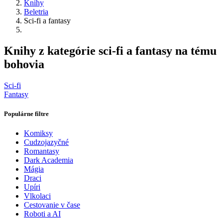
Knihy
Beletria
Sci-fi a fantasy
Knihy z kategórie sci-fi a fantasy na tému
bohovia
Sci-fi
Fantasy
Populárne filtre
Komiksy
Cudzojazyčné
Romantasy
Dark Academia
Mágia
Draci
Upíri
Vlkolaci
Cestovanie v čase
Roboti a AI