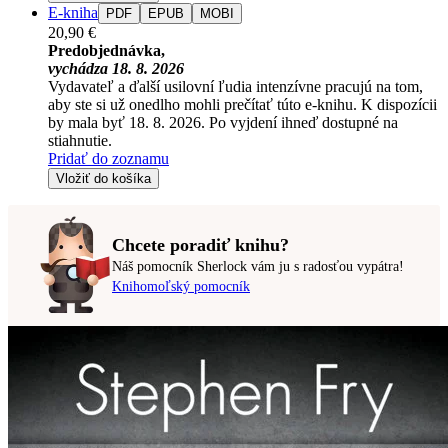
E-kniha
PDF
EPUB
MOBI
20,90 €
Predobjednávka,
vychádza 18. 8. 2026
Vydavateľ a ďalší usilovní ľudia intenzívne pracujú na tom,
aby ste si už onedlho mohli prečítať túto e-knihu. K dispozícii
by mala byť 18. 8. 2026. Po vyjdení ihneď dostupné na
stiahnutie.
Pridať do zoznamu
Vložiť do košíka
Chcete poradiť knihu?
Náš pomocník Sherlock vám ju s radosťou vypátra!
Knihomoľský pomocník