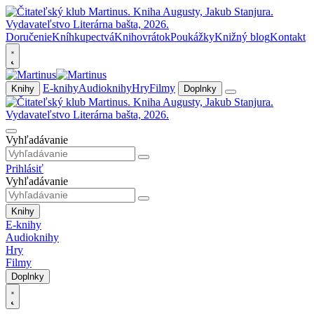
Doručenie
Kníhkupectvá
Knihovrátok
Poukážky
Knižný blog
Kontakt
E-knihy
Audioknihy
Hry
Filmy
Knihy
Doplnky
Vyhľadávanie
Prihlásiť
Vyhľadávanie
Knihy
E-knihy
Audioknihy
Hry
Filmy
Doplnky