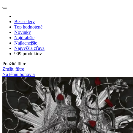
Bestsellery
Top hodnotené
Novinky
Najdrahšie
Najlacnejšie
Najvyššia zľava
909 produktov
Použité filtre
Zrušiť filtre
Na tému bohovia