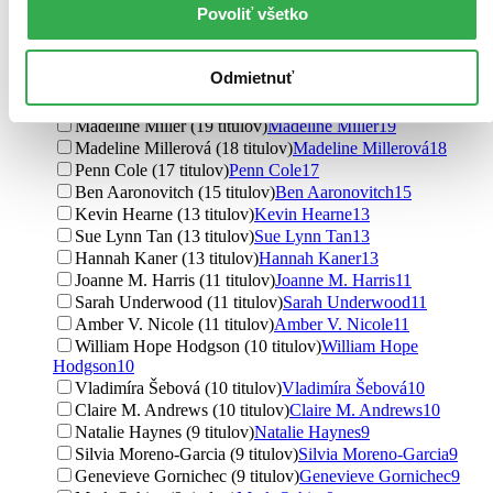
Povoliť všetko
Steven Erikson (27 titulov)
Steven Erikson
27
Katee Robert (24 titulov)
Katee Robert
24
Stephen Fry (23 titulov)
Stephen Fry
23
Odmietnuť
John Gwynne (23 titulov)
John Gwynne
23
Mo Xiang Tong Xiu (20 titulov)
Mo Xiang Tong Xiu
20
Madeline Miller (19 titulov)
Madeline Miller
19
Madeline Millerová (18 titulov)
Madeline Millerová
18
Penn Cole (17 titulov)
Penn Cole
17
Ben Aaronovitch (15 titulov)
Ben Aaronovitch
15
Kevin Hearne (13 titulov)
Kevin Hearne
13
Sue Lynn Tan (13 titulov)
Sue Lynn Tan
13
Hannah Kaner (13 titulov)
Hannah Kaner
13
Joanne M. Harris (11 titulov)
Joanne M. Harris
11
Sarah Underwood (11 titulov)
Sarah Underwood
11
Amber V. Nicole (11 titulov)
Amber V. Nicole
11
William Hope Hodgson (10 titulov)
William Hope
Hodgson
10
Vladimíra Šebová (10 titulov)
Vladimíra Šebová
10
Claire M. Andrews (10 titulov)
Claire M. Andrews
10
Natalie Haynes (9 titulov)
Natalie Haynes
9
Silvia Moreno-Garcia (9 titulov)
Silvia Moreno-Garcia
9
Genevieve Gornichec (9 titulov)
Genevieve Gornichec
9