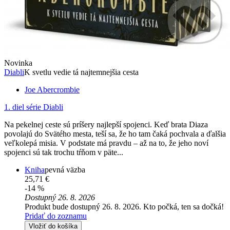
Novinka
Diabli
K svetlu vedie tá najtemnejšia cesta
Joe Abercrombie
1. diel série
Diabli
Na pekelnej ceste sú príšery najlepší spojenci. Keď brata Diaza
povolajú do Svätého mesta, teší sa, že ho tam čaká pochvala a ďalšia
veľkolepá misia. V podstate má pravdu – až na to, že jeho noví
spojenci sú tak trochu tŕňom v päte...
Kniha
pevná väzba
25,71 €
-14 %
Dostupný 26. 8. 2026
Produkt bude dostupný 26. 8. 2026. Kto počká, ten sa dočká!
Pridať do zoznamu
Vložiť do košíka