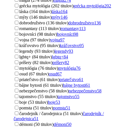
mágia (274 titulov)
mágia
274
grécka mytológia (202 titulov)
grécka mytológia
202
láska (164 titulov)
láska
164
mýty (146 titulov)
mýty
146
dobrodružstvo (136 titulov)
dobrodružstvo
136
romantasy (113 titulov)
romantasy
113
bojovníci (98 titulov)
bojovníci
98
vojna (97 titulov)
vojna
97
kráľovstvo (95 titulov)
kráľovstvo
95
legendy (93 titulov)
legendy
93
lgbtq+ (84 titulov)
lgbtq+
84
príšery (82 titulov)
príšery
82
mytológia (76 titulov)
mytológia
76
osud (67 titulov)
osud
67
priateľstvo (61 titulov)
priateľstvo
61
bájne bytosti (61 titulov)
bájne bytosti
61
nebezpečenstvo (58 titulov)
nebezpečenstvo
58
tajomstvo (55 titulov)
tajomstvo
55
boje (53 titulov)
boje
53
pomsta (51 titulov)
pomsta
51
čarodejník / čarodejnica (51 titulov)
čarodejník /
čarodejnica
51
démoni (50 titulov)
démoni
50