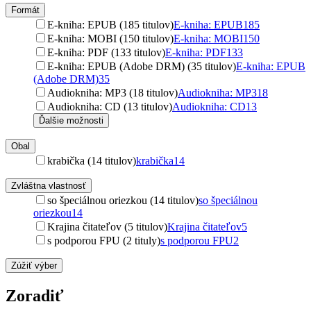
Formát
E-kniha: EPUB (185 titulov)
E-kniha: EPUB
185
E-kniha: MOBI (150 titulov)
E-kniha: MOBI
150
E-kniha: PDF (133 titulov)
E-kniha: PDF
133
E-kniha: EPUB (Adobe DRM) (35 titulov)
E-kniha: EPUB
(Adobe DRM)
35
Audiokniha: MP3 (18 titulov)
Audiokniha: MP3
18
Audiokniha: CD (13 titulov)
Audiokniha: CD
13
Ďalšie možnosti
Obal
krabička (14 titulov)
krabička
14
Zvláštna vlastnosť
so špeciálnou oriezkou (14 titulov)
so špeciálnou
oriezkou
14
Krajina čitateľov (5 titulov)
Krajina čitateľov
5
s podporou FPU (2 tituly)
s podporou FPU
2
Zúžiť výber
Zoradiť