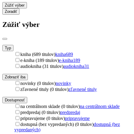
Zúžiť výber
Zoradiť
Zúžiť výber
Typ
kniha (689 titulov)
kniha
689
e-kniha (189 titulov)
e-kniha
189
audiokniha (31 titulov)
audiokniha
31
Zobraziť iba
novinky (0 titulov)
novinky
zľavnené tituly (0 titulov)
zľavnené tituly
Dostupnosť
na centrálnom sklade (0 titulov)
na centrálnom sklade
predpredaj (0 titulov)
predpredaj
pripravujeme (0 titulov)
pripravujeme
dostupná (bez vypredaných) (0 titulov)
dostupná (bez
vypredaných)