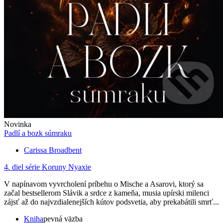
Novinka
Padlí a bozk súmraku
Carissa Broadbent
4. diel série
Koruny Nyaxie
V napínavom vyvrcholení príbehu o Mische a Asarovi, ktorý sa
začal bestsellerom Slávik a srdce z kameňa, musia upírski milenci
zájsť až do najvzdialenejších kútov podsvetia, aby prekabátili smrť...
Kniha
pevná väzba