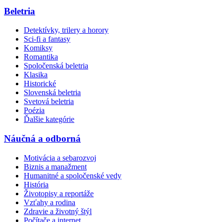
Beletria
Detektívky, trilery a horory
Sci-fi a fantasy
Komiksy
Romantika
Spoločenská beletria
Klasika
Historické
Slovenská beletria
Svetová beletria
Poézia
Ďalšie kategórie
Náučná a odborná
Motivácia a sebarozvoj
Biznis a manažment
Humanitné a spoločenské vedy
História
Životopisy a reportáže
Vzťahy a rodina
Zdravie a životný štýl
Počítače a internet