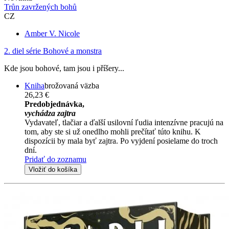
Trůn zavržených bohů
CZ
Amber V. Nicole
2. diel série
Bohové a monstra
Kde jsou bohové, tam jsou i příšery...
Kniha
brožovaná väzba
26,23 €
Predobjednávka,
vychádza zajtra
Vydavateľ, tlačiar a ďalší usilovní ľudia intenzívne pracujú na
tom, aby ste si už onedlho mohli prečítať túto knihu. K
dispozícii by mala byť zajtra. Po vyjdení posielame do troch
dní.
Pridať do zoznamu
Vložiť do košíka