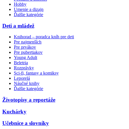
Hobby
Umenie a dizajn
Ďalšie kategórie
Deti a mládež
Knihorad – poradca kníh pre deti
Pre najmenších
Pre prvákov
Pre pubertiakov
Young Adult
Beletria
Rozprávky
Sci-fi, fantasy a komiksy
Leporelá
Náučné knihy
Ďalšie kategórie
Životopisy a reportáže
Kuchárky
Učebnice a slovníky