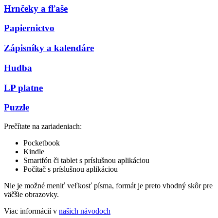
Hrnčeky a fľaše
Papiernictvo
Zápisníky a kalendáre
Hudba
LP platne
Puzzle
Prečítate na zariadeniach:
Pocketbook
Kindle
Smartfón či tablet s príslušnou aplikáciou
Počítač s príslušnou aplikáciou
Nie je možné meniť veľkosť písma, formát je preto vhodný skôr pre
väčšie obrazovky.
Viac informácií v
našich návodoch