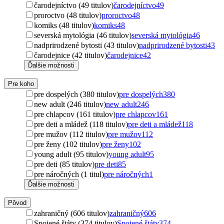
čarodejníctvo (49 titulov)
čarodejníctvo
49
proroctvo (48 titulov)
proroctvo
48
komiks (48 titulov)
komiks
48
severská mytológia (46 titulov)
severská mytológia
46
nadprirodzené bytosti (43 titulov)
nadprirodzené bytosti
43
čarodejnice (42 titulov)
čarodejnice
42
Ďalšie možnosti
Pre koho
pre dospelých (380 titulov)
pre dospelých
380
new adult (246 titulov)
new adult
246
pre chlapcov (161 titulov)
pre chlapcov
161
pre deti a mládež (118 titulov)
pre deti a mládež
118
pre mužov (112 titulov)
pre mužov
112
pre ženy (102 titulov)
pre ženy
102
young adult (95 titulov)
young adult
95
pre deti (85 titulov)
pre deti
85
pre náročných (1 titul)
pre náročných
1
Ďalšie možnosti
Pôvod
zahraničný (606 titulov)
zahraničný
606
Spojené štáty (374 titulov)
Spojené štáty
374