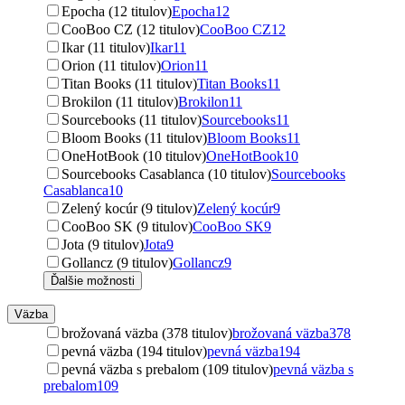
Epocha (12 titulov)
Epocha
12
CooBoo CZ (12 titulov)
CooBoo CZ
12
Ikar (11 titulov)
Ikar
11
Orion (11 titulov)
Orion
11
Titan Books (11 titulov)
Titan Books
11
Brokilon (11 titulov)
Brokilon
11
Sourcebooks (11 titulov)
Sourcebooks
11
Bloom Books (11 titulov)
Bloom Books
11
OneHotBook (10 titulov)
OneHotBook
10
Sourcebooks Casablanca (10 titulov)
Sourcebooks
Casablanca
10
Zelený kocúr (9 titulov)
Zelený kocúr
9
CooBoo SK (9 titulov)
CooBoo SK
9
Jota (9 titulov)
Jota
9
Gollancz (9 titulov)
Gollancz
9
Ďalšie možnosti
Väzba
brožovaná väzba (378 titulov)
brožovaná väzba
378
pevná väzba (194 titulov)
pevná väzba
194
pevná väzba s prebalom (109 titulov)
pevná väzba s
prebalom
109