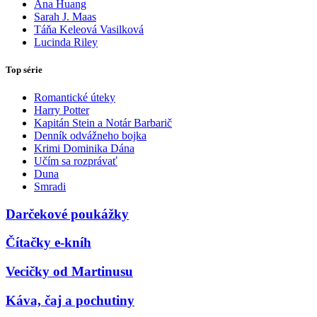
Ana Huang
Sarah J. Maas
Táňa Keleová Vasilková
Lucinda Riley
Top série
Romantické úteky
Harry Potter
Kapitán Stein a Notár Barbarič
Denník odvážneho bojka
Krimi Dominika Dána
Učím sa rozprávať
Duna
Smradi
Darčekové poukážky
Čítačky e-kníh
Vecičky od Martinusu
Káva, čaj a pochutiny