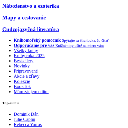
Náboženstvo a ezoterika
Mapy a cestovanie
Cudzojazyčná literatúra
Knihomoľský pomocník
Spýtajte sa Sherlocka, čo čítať
Odporúčame pre vás
Knižné tipy ušité na mieru vám
Všetky knihy
Knihy roka 2025
Bestsellery
Novinky
Pripravované
Akcie a zľavy
Kolekcie
BookTok
Mám záujem o titul
Top autori
Dominik Dán
Julie Caplin
Rebecca Yarros