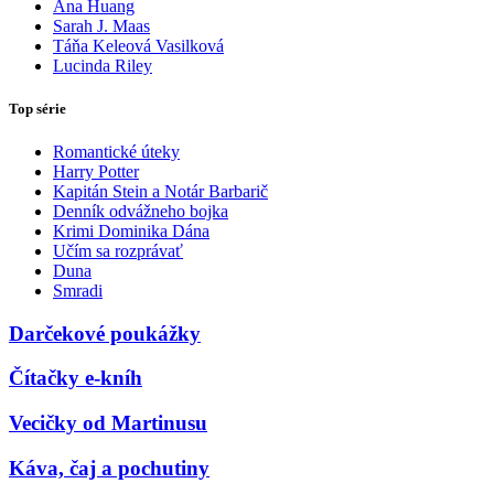
Ana Huang
Sarah J. Maas
Táňa Keleová Vasilková
Lucinda Riley
Top série
Romantické úteky
Harry Potter
Kapitán Stein a Notár Barbarič
Denník odvážneho bojka
Krimi Dominika Dána
Učím sa rozprávať
Duna
Smradi
Darčekové poukážky
Čítačky e-kníh
Vecičky od Martinusu
Káva, čaj a pochutiny