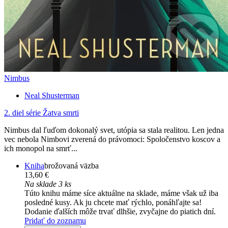
Nimbus
Neal Shusterman
2. diel série
Žatva smrti
Nimbus dal ľuďom dokonalý svet, utópia sa stala realitou. Len jedna
vec nebola Nimbovi zverená do právomoci: Spoločenstvo koscov a
ich monopol na smrť...
Kniha
brožovaná väzba
13,60 €
Na sklade 3 ks
Túto knihu máme síce aktuálne na sklade, máme však už iba
posledné kusy. Ak ju chcete mať rýchlo, ponáhľajte sa!
Dodanie ďalších môže trvať dlhšie, zvyčajne do piatich dní.
Pridať do zoznamu