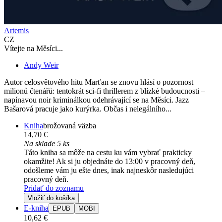
Artemis
CZ
Vítejte na Měsíci...
Andy Weir
Autor celosvětového hitu Marťan se znovu hlásí o pozornost
milionů čtenářů: tentokrát sci-fi thrillerem z blízké budoucnosti –
napínavou noir kriminálkou odehrávající se na Měsíci. Jazz
Bašarová pracuje jako kurýrka. Občas i nelegálního...
Kniha
brožovaná väzba
14,70 €
Na sklade 5 ks
Táto kniha sa môže na cestu ku vám vybrať prakticky
okamžite! Ak si ju objednáte do 13:00 v pracovný deň,
odošleme vám ju ešte dnes, inak najneskôr nasledujúci
pracovný deň.
Pridať do zoznamu
Vložiť do košíka
E-kniha
EPUB
MOBI
10,62 €