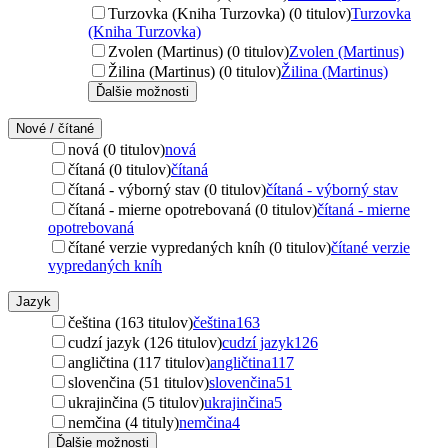
Turzovka (Kniha Turzovka) (0 titulov)
Turzovka
(Kniha Turzovka)
Zvolen (Martinus) (0 titulov)
Zvolen (Martinus)
Žilina (Martinus) (0 titulov)
Žilina (Martinus)
Ďalšie možnosti
Nové / čítané
nová (0 titulov)
nová
čítaná (0 titulov)
čítaná
čítaná - výborný stav (0 titulov)
čítaná - výborný stav
čítaná - mierne opotrebovaná (0 titulov)
čítaná - mierne
opotrebovaná
čítané verzie vypredaných kníh (0 titulov)
čítané verzie
vypredaných kníh
Jazyk
čeština (163 titulov)
čeština
163
cudzí jazyk (126 titulov)
cudzí jazyk
126
angličtina (117 titulov)
angličtina
117
slovenčina (51 titulov)
slovenčina
51
ukrajinčina (5 titulov)
ukrajinčina
5
nemčina (4 tituly)
nemčina
4
Ďalšie možnosti