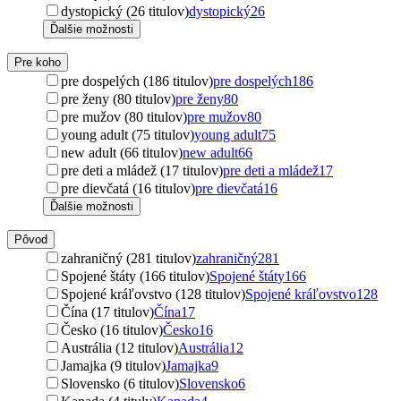
dystopický (26 titulov)
dystopický
26
Ďalšie možnosti
Pre koho
pre dospelých (186 titulov)
pre dospelých
186
pre ženy (80 titulov)
pre ženy
80
pre mužov (80 titulov)
pre mužov
80
young adult (75 titulov)
young adult
75
new adult (66 titulov)
new adult
66
pre deti a mládež (17 titulov)
pre deti a mládež
17
pre dievčatá (16 titulov)
pre dievčatá
16
Ďalšie možnosti
Pôvod
zahraničný (281 titulov)
zahraničný
281
Spojené štáty (166 titulov)
Spojené štáty
166
Spojené kráľovstvo (128 titulov)
Spojené kráľovstvo
128
Čína (17 titulov)
Čína
17
Česko (16 titulov)
Česko
16
Austrália (12 titulov)
Austrália
12
Jamajka (9 titulov)
Jamajka
9
Slovensko (6 titulov)
Slovensko
6