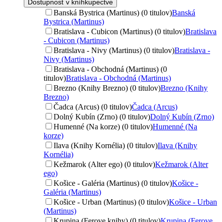
Dostupnosť v kníhkupectve
Banská Bystrica (Martinus) (0 titulov)
Banská
Bystrica (Martinus)
Bratislava - Cubicon (Martinus) (0 titulov)
Bratislava
- Cubicon (Martinus)
Bratislava - Nivy (Martinus) (0 titulov)
Bratislava -
Nivy (Martinus)
Bratislava - Obchodná (Martinus) (0
titulov)
Bratislava - Obchodná (Martinus)
Brezno (Knihy Brezno) (0 titulov)
Brezno (Knihy
Brezno)
Čadca (Arcus) (0 titulov)
Čadca (Arcus)
Dolný Kubín (Zrno) (0 titulov)
Dolný Kubín (Zrno)
Humenné (Na korze) (0 titulov)
Humenné (Na
korze)
Ilava (Knihy Kornélia) (0 titulov)
Ilava (Knihy
Kornélia)
Kežmarok (Alter ego) (0 titulov)
Kežmarok (Alter
ego)
Košice - Galéria (Martinus) (0 titulov)
Košice -
Galéria (Martinus)
Košice - Urban (Martinus) (0 titulov)
Košice - Urban
(Martinus)
Krupina (Ferove knihy) (0 titulov)
Krupina (Ferove