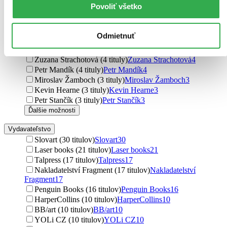
Povoliť všetko
Josef Pecinovský (4 tituly)
Josef Pecinovský
4
Edgar Rice Burroughs (4 tituly)
Edgar Rice Burroughs
4
Orson Scott Card (4 tituly)
Orson Scott Card
4
Odmietnuť
Guy Gavriel Kay (4 tituly)
Guy Gavriel Kay
4
Walter Jon Williams (4 tituly)
Walter Jon Williams
4
Zuzana Strachotová (4 tituly)
Zuzana Strachotová
4
Petr Mandík (4 tituly)
Petr Mandík
4
Miroslav Žamboch (3 tituly)
Miroslav Žamboch
3
Kevin Hearne (3 tituly)
Kevin Hearne
3
Petr Stančík (3 tituly)
Petr Stančík
3
Ďalšie možnosti
Vydavateľstvo
Slovart (30 titulov)
Slovart
30
Laser books (21 titulov)
Laser books
21
Talpress (17 titulov)
Talpress
17
Nakladatelství Fragment (17 titulov)
Nakladatelství
Fragment
17
Penguin Books (16 titulov)
Penguin Books
16
HarperCollins (10 titulov)
HarperCollins
10
BB/art (10 titulov)
BB/art
10
YOLi CZ (10 titulov)
YOLi CZ
10