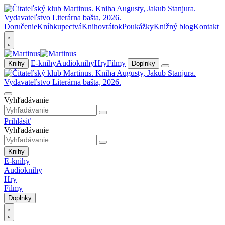
Doručenie
Kníhkupectvá
Knihovrátok
Poukážky
Knižný blog
Kontakt
E-knihy
Audioknihy
Hry
Filmy
Knihy
Doplnky
Vyhľadávanie
Prihlásiť
Vyhľadávanie
Knihy
E-knihy
Audioknihy
Hry
Filmy
Doplnky