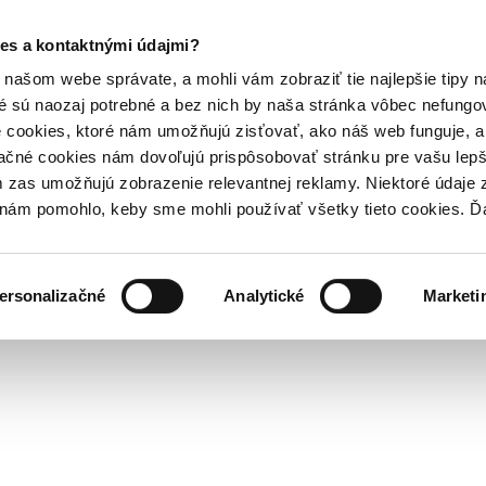
es a kontaktnými údajmi?
našom webe správate, a mohli vám zobraziť tie najlepšie tipy n
é sú naozaj potrebné a bez nich by naša stránka vôbec nefung
 cookies, ktoré nám umožňujú zisťovať, ako náš web funguje, a 
ačné cookies nám dovoľujú prispôsobovať stránku pre vašu lepši
zas umožňujú zobrazenie relevantnej reklamy. Niektoré údaje z
y nám pomohlo, keby sme mohli používať všetky tieto cookies. 
ersonalizačné
Analytické
Marketi