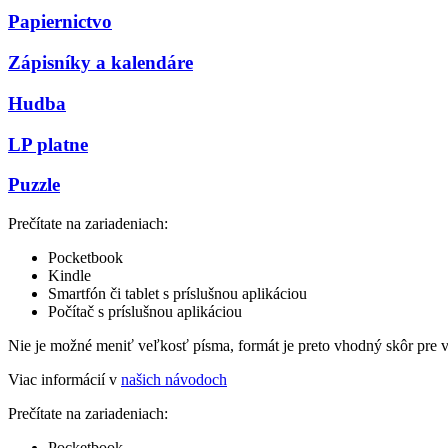
Papiernictvo
Zápisníky a kalendáre
Hudba
LP platne
Puzzle
Prečítate na zariadeniach:
Pocketbook
Kindle
Smartfón či tablet s príslušnou aplikáciou
Počítač s príslušnou aplikáciou
Nie je možné meniť veľkosť písma, formát je preto vhodný skôr pre 
Viac informácií v
našich návodoch
Prečítate na zariadeniach:
Pocketbook