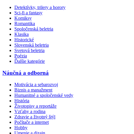
Detektívky, trilery a horory
Sci-fi a fantasy
Komiksy
Romantika
Spoločenská beletria
Klasika
Historické
Slovenská beletria
Svetová beletria
Poézia
Ďalšie kategórie
Náučná a odborná
Motivácia a sebarozvoj
Biznis a manažment
Humanitné a spoločenské vedy
História
Životopisy a reportáže
Vzťahy a rodina
Zdravie a životný štýl
Počítače a internet
Hobby
Umenie a dizajn