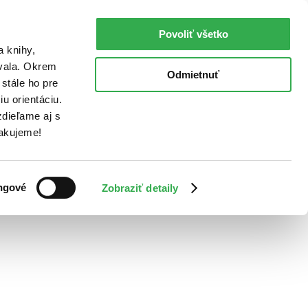
Povoliť všetko
a knihy,
ovala. Okrem
Odmietnuť
stále ho pre
u orientáciu.
dieľame aj s
Ďakujeme!
ngové
Zobraziť detaily