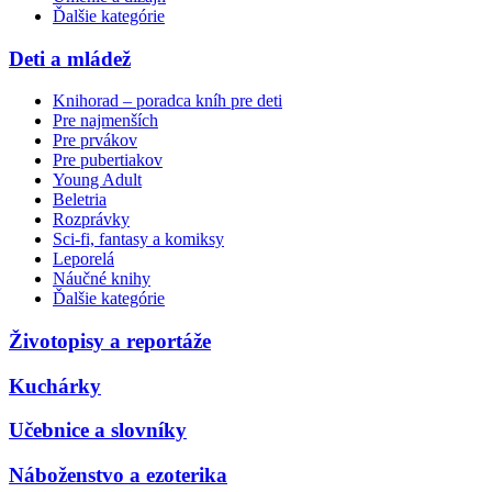
Ďalšie kategórie
Deti a mládež
Knihorad – poradca kníh pre deti
Pre najmenších
Pre prvákov
Pre pubertiakov
Young Adult
Beletria
Rozprávky
Sci-fi, fantasy a komiksy
Leporelá
Náučné knihy
Ďalšie kategórie
Životopisy a reportáže
Kuchárky
Učebnice a slovníky
Náboženstvo a ezoterika