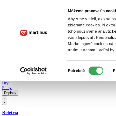
Doručenie
Kníhkupectvá
Knihovrátok
Poukážky
Knižný blog
Kontakt
Môžeme pracovať s cooki
Aby sme vedeli, ako sa na 
zbierame cookies. Niektor
E-knihy
Audioknihy
Hry
Filmy
Knihy
Doplnky
toho používame analytické
vás zlepšovať. Personaliz
Vyhľadávanie
Marketingové cookies nám 
tretími stranami. Veľmi b
Prihlásiť
Vyhľadávanie
Výber
Knihy
Potrebné
P
súhlasu
E-knihy
Audioknihy
Hry
Filmy
Doplnky
Beletria