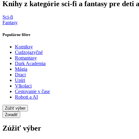
Knihy z kategórie sci-fi a fantasy pre deti
Sci-fi
Fantasy
Populárne filtre
Komiksy
Cudzojazyčné
Romantasy
Dark Academia
Mágia
Draci
Upíri
Vlkolaci
Cestovanie v čase
Roboti a AI
Zúžiť výber
Zoradiť
Zúžiť výber