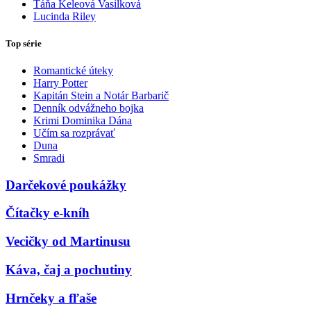
Táňa Keleová Vasilková
Lucinda Riley
Top série
Romantické úteky
Harry Potter
Kapitán Stein a Notár Barbarič
Denník odvážneho bojka
Krimi Dominika Dána
Učím sa rozprávať
Duna
Smradi
Darčekové poukážky
Čítačky e-kníh
Vecičky od Martinusu
Káva, čaj a pochutiny
Hrnčeky a fľaše