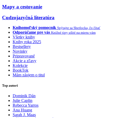
Mapy a cestovanie
Cudzojazyčná literatúra
Knihomoľský pomocník
Spýtajte sa Sherlocka, čo čítať
Odporúčame pre vás
Knižné tipy ušité na mieru vám
Všetky knihy
Knihy roka 2025
Bestsellery
Novinky
Pripravované
Akcie a zľavy
Kolekcie
BookTok
Mám záujem o titul
Top autori
Dominik Dán
Julie Caplin
Rebecca Yarros
Ana Huang
Sarah J. Maas