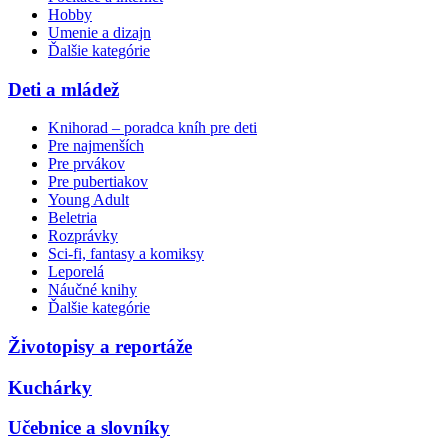
Hobby
Umenie a dizajn
Ďalšie kategórie
Deti a mládež
Knihorad – poradca kníh pre deti
Pre najmenších
Pre prvákov
Pre pubertiakov
Young Adult
Beletria
Rozprávky
Sci-fi, fantasy a komiksy
Leporelá
Náučné knihy
Ďalšie kategórie
Životopisy a reportáže
Kuchárky
Učebnice a slovníky