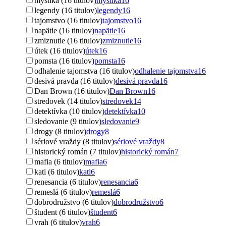
mystika (16 titulov)
mystika
16
legendy (16 titulov)
legendy
16
tajomstvo (16 titulov)
tajomstvo
16
napätie (16 titulov)
napätie
16
zmiznutie (16 titulov)
zmiznutie
16
útek (16 titulov)
útek
16
pomsta (16 titulov)
pomsta
16
odhalenie tajomstva (16 titulov)
odhalenie tajomstva
16
desivá pravda (16 titulov)
desivá pravda
16
Dan Brown (16 titulov)
Dan Brown
16
stredovek (14 titulov)
stredovek
14
detektívka (10 titulov)
detektívka
10
sledovanie (9 titulov)
sledovanie
9
drogy (8 titulov)
drogy
8
sériové vraždy (8 titulov)
sériové vraždy
8
historický román (7 titulov)
historický román
7
mafia (6 titulov)
mafia
6
kati (6 titulov)
kati
6
renesancia (6 titulov)
renesancia
6
remeslá (6 titulov)
remeslá
6
dobrodružstvo (6 titulov)
dobrodružstvo
6
študent (6 titulov)
študent
6
vrah (6 titulov)
vrah
6