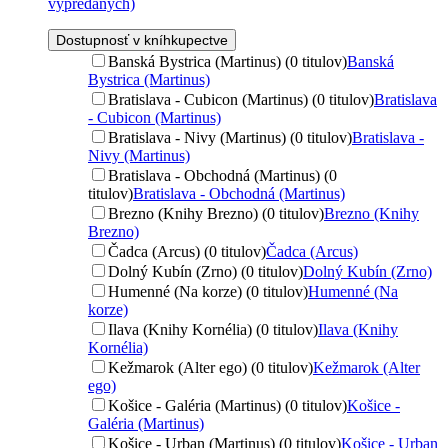
vypredaných)
Dostupnosť v kníhkupectve
Banská Bystrica (Martinus) (0 titulov)
Banská
Bystrica (Martinus)
Bratislava - Cubicon (Martinus) (0 titulov)
Bratislava
- Cubicon (Martinus)
Bratislava - Nivy (Martinus) (0 titulov)
Bratislava -
Nivy (Martinus)
Bratislava - Obchodná (Martinus) (0
titulov)
Bratislava - Obchodná (Martinus)
Brezno (Knihy Brezno) (0 titulov)
Brezno (Knihy
Brezno)
Čadca (Arcus) (0 titulov)
Čadca (Arcus)
Dolný Kubín (Zrno) (0 titulov)
Dolný Kubín (Zrno)
Humenné (Na korze) (0 titulov)
Humenné (Na
korze)
Ilava (Knihy Kornélia) (0 titulov)
Ilava (Knihy
Kornélia)
Kežmarok (Alter ego) (0 titulov)
Kežmarok (Alter
ego)
Košice - Galéria (Martinus) (0 titulov)
Košice -
Galéria (Martinus)
Košice - Urban (Martinus) (0 titulov)
Košice - Urban