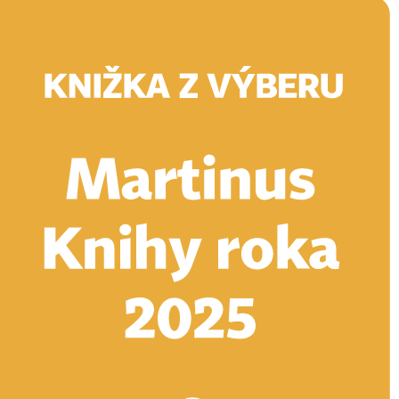
Doručenie
Kníhkupectvá
Knihovrátok
Poukážky
Knižný blog
Kontakt
E-knihy
Audioknihy
Hry
Filmy
Knihy
Doplnky
Vyhľadávanie
Prihlásiť
Vyhľadávanie
Knihy
E-knihy
Audioknihy
Hry
Filmy
Doplnky