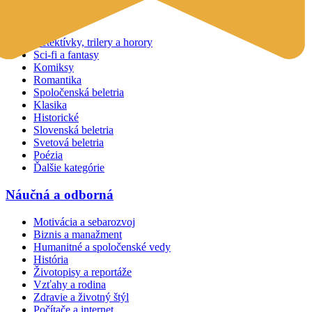
Beletria
Detektívky, trilery a horory
Sci-fi a fantasy
Komiksy
Romantika
Spoločenská beletria
Klasika
Historické
Slovenská beletria
Svetová beletria
Poézia
Ďalšie kategórie
Náučná a odborná
Motivácia a sebarozvoj
Biznis a manažment
Humanitné a spoločenské vedy
História
Životopisy a reportáže
Vzťahy a rodina
Zdravie a životný štýl
Počítače a internet