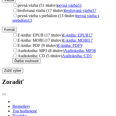
pevná väzba (51 titulov)
pevná väzba
51
brožovaná väzba (17 titulov)
brožovaná väzba
17
pevná väzba s prebalom (13 titulov)
pevná väzba s
prebalom
13
Formát
E-kniha: EPUB (17 titulov)
E-kniha: EPUB
17
E-kniha: MOBI (17 titulov)
E-kniha: MOBI
17
E-kniha: PDF (9 titulov)
E-kniha: PDF
9
Audiokniha: MP3 (8 titulov)
Audiokniha: MP3
8
Audiokniha: CD (5 titulov)
Audiokniha: CD
5
Ďalšie možnosti
Zúžiť výber
Zoradiť
Bestsellery
Top hodnotené
Novinky