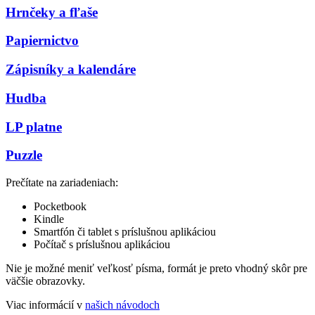
Hrnčeky a fľaše
Papiernictvo
Zápisníky a kalendáre
Hudba
LP platne
Puzzle
Prečítate na zariadeniach:
Pocketbook
Kindle
Smartfón či tablet s príslušnou aplikáciou
Počítač s príslušnou aplikáciou
Nie je možné meniť veľkosť písma, formát je preto vhodný skôr pre
väčšie obrazovky.
Viac informácií v
našich návodoch