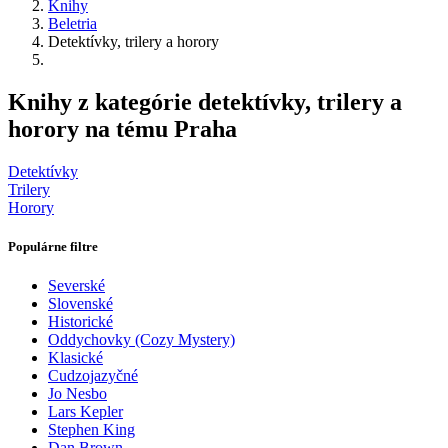
Knihy
Beletria
Detektívky, trilery a horory
Knihy z kategórie detektívky, trilery a
horory na tému Praha
Detektívky
Trilery
Horory
Populárne filtre
Severské
Slovenské
Historické
Oddychovky (Cozy Mystery)
Klasické
Cudzojazyčné
Jo Nesbo
Lars Kepler
Stephen King
Dan Brown