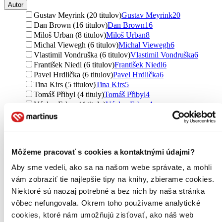
Autor
Gustav Meyrink (20 titulov)
Gustav Meyrink
20
Dan Brown (16 titulov)
Dan Brown
16
Miloš Urban (8 titulov)
Miloš Urban
8
Michal Viewegh (6 titulov)
Michal Viewegh
6
Vlastimil Vondruška (6 titulov)
Vlastimil Vondruška
6
František Niedl (6 titulov)
František Niedl
6
Pavel Hrdlička (6 titulov)
Pavel Hrdlička
6
Tina Kirs (5 titulov)
Tina Kirs
5
Tomáš Přibyl (4 tituly)
Tomáš Přibyl
4
Václav Erben (4 tituly)
Václav Erben
4
Mark Maria Kraft (4 tituly)
Mark Maria Kraft
4
Naďa Horáková (3 tituly)
Naďa Horáková
3
Vladimír Šlechta (3 tituly)
Vladimír Šlechta
3
Arnošt Goldflam (3 tituly)
Arnošt Goldflam
3
Môžeme pracovať s cookies a kontaktnými údajmi?
Pavel Mandys (3 tituly)
Pavel Mandys
3
Zuzana Koubková (2 tituly)
Zuzana Koubková
2
Aby sme vedeli, ako sa na našom webe správate, a mohli
David Urban (2 tituly)
David Urban
2
vám zobraziť tie najlepšie tipy na knihy, zbierame cookies.
I. M. Jedlička (2 tituly)
I. M. Jedlička
2
Niektoré sú naozaj potrebné a bez nich by naša stránka
Hana Zlínská (2 tituly)
Hana Zlínská
2
vôbec nefungovala. Okrem toho používame analytické
Vladimír Zlý (2 tituly)
Vladimír Zlý
2
Zlý Urban (2 tituly)
Zlý Urban
2
cookies, ktoré nám umožňujú zisťovať, ako náš web