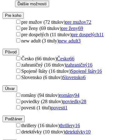
Ďalšie možnosti
Pre koho
pre mužov (72 titulov)
pre mužov
72
pre ženy (69 titulov)
pre ženy
69
pre dospelých (11 titulov)
pre dospelých
11
new adult (3 tituly)
new adult
3
Pôvod
Česko (66 titulov)
Česko
66
zahraničný (16 titulov)
zahraničný
16
Spojené štáty (16 titulov)
Spojené štáty
16
Slovensko (6 titulov)
Slovensko
6
Útvar
romány (94 titulov)
romány
94
poviedky (28 titulov)
poviedky
28
povesti (1 titul)
povesti
1
Podžáner
thrillery (16 titulov)
thrillery
16
detektívky (10 titulov)
detektívky
10