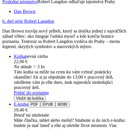
Posledné tajomstvo
Robert Langdon odhaľuje tajomstvá Prahy
Dan Brown
6. diel série
Robert Langdon
Dan Brown rozvíja nový príbeh, ktorý sa dotýka jednej z najväčších
záhad vôbec: ako funguje ľudská myseľ a kde končia hranice
poznania. Tentoraz sa Robert Langdon vydáva do Prahy – mesta
legiend, skrytých symbolov a starovekých mýtov.
Kniha
pevná väzba
22,90 €
Na sklade > 5 ks
Táto kniha sa môže na cestu ku vám vybrať prakticky
okamžite! Ak si ju objednáte do 13:00 v pracovný deň,
odošleme vám ju ešte dnes, inak najneskôr nasledujúci
pracovný deň.
Pridať do zoznamu
Vložiť do košíka
E-kniha
PDF
EPUB
MOBI
19,40 €
Ihneď na stiahnutie
Máte čítačku, tablet alebo mobil? Stiahnite si do nich e-knihu:
budete ju mať hneď a ešte aj ušetríte život stromom. Viac