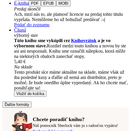
E-kniha
PDF
EPUB
MOBI
Predaj skončil
Ach, mrzí nás to, ale platnosť licencie na predaj tohto titulu
vypršala. Nemôžeme ho už bohužiaľ predávať :-(
Pridať do zoznamu
Čítaná
výborný stav
Túto knihu sme vykúpili cez
Knihovrátok
a je vo
výbornom stave.
Rozdiel medzi touto knihou a novou by ste
asi ani nespoznali. Knihu sme označili nálepkou, ktorá môže
na niektorých obaloch zanechať stopy.
5,40 €
Na sklade
Tento produkt síce máme aktuálne na sklade, máme však už
iba posledné kusy a ďalšie už nemá ani distribútor, preto je
možné, že bude onedlho úplne vypredaný. Ak ho chcete mať,
ponáhľajte sa!
Vložiť do košíka
Ďalšie formáty
Chcete poradiť knihu?
Náš pomocník Sherlock vám ju s radosťou vypátra!