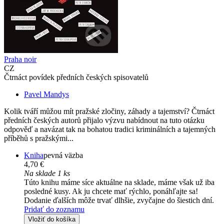
Praha noir
CZ
Čtrnáct povídek předních českých spisovatelů
Pavel Mandys
Kolik tváří můžou mít pražské zločiny, záhady a tajemství? Čtrnáct
předních českých autorů přijalo výzvu nabídnout na tuto otázku
odpověď a navázat tak na bohatou tradici kriminálních a tajemných
příběhů s pražskými...
Kniha
pevná väzba
4,70 €
Na sklade 1 ks
Túto knihu máme síce aktuálne na sklade, máme však už iba
posledné kusy. Ak ju chcete mať rýchlo, ponáhľajte sa!
Dodanie ďalších môže trvať dlhšie, zvyčajne do šiestich dní.
Pridať do zoznamu
Vložiť do košíka