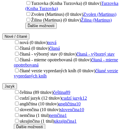
Turzovka (Kniha Turzovka) (0 titulov)
Turzovka
(Kniha Turzovka)
Zvolen (Martinus) (0 titulov)
Zvolen (Martinus)
Žilina (Martinus) (0 titulov)
Žilina (Martinus)
Ďalšie možnosti
Nové / čítané
nová (0 titulov)
nová
čítaná (0 titulov)
čítaná
čítaná - výborný stav (0 titulov)
čítaná - výborný stav
čítaná - mierne opotrebovaná (0 titulov)
čítaná - mierne
opotrebovaná
čítané verzie vypredaných kníh (0 titulov)
čítané verzie
vypredaných kníh
Jazyk
čeština (89 titulov)
čeština
89
cudzí jazyk (12 titulov)
cudzí jazyk
12
angličtina (10 titulov)
angličtina
10
slovenčina (10 titulov)
slovenčina
10
nemčina (1 titul)
nemčina
1
ukrajinčina (1 titul)
ukrajinčina
1
Ďalšie možnosti