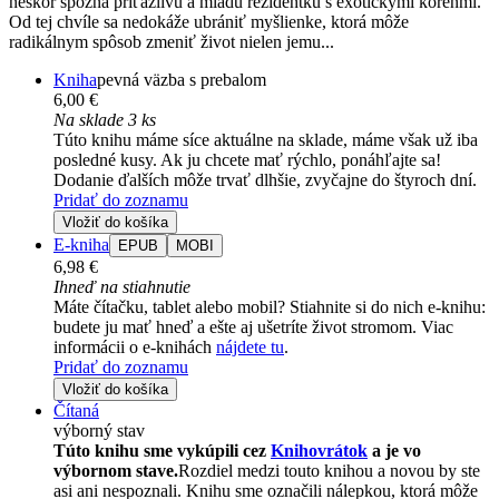
neskôr spozná príťažlivú a mladú rezidentku s exotickými koreňmi.
Od tej chvíle sa nedokáže ubrániť myšlienke, ktorá môže
radikálnym spôsob zmeniť život nielen jemu...
Kniha
pevná väzba s prebalom
6,00 €
Na sklade 3 ks
Túto knihu máme síce aktuálne na sklade, máme však už iba
posledné kusy. Ak ju chcete mať rýchlo, ponáhľajte sa!
Dodanie ďalších môže trvať dlhšie, zvyčajne do štyroch dní.
Pridať do zoznamu
Vložiť do košíka
E-kniha
EPUB
MOBI
6,98 €
Ihneď na stiahnutie
Máte čítačku, tablet alebo mobil? Stiahnite si do nich e-knihu:
budete ju mať hneď a ešte aj ušetríte život stromom. Viac
informácii o e-knihách
nájdete tu
.
Pridať do zoznamu
Vložiť do košíka
Čítaná
výborný stav
Túto knihu sme vykúpili cez
Knihovrátok
a je vo
výbornom stave.
Rozdiel medzi touto knihou a novou by ste
asi ani nespoznali. Knihu sme označili nálepkou, ktorá môže