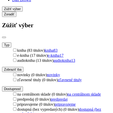
Zúžiť výber
Zoradiť
Zúžiť výber
Typ
kniha (83 titulov)
kniha
83
e-kniha (17 titulov)
e-kniha
17
audiokniha (13 titulov)
audiokniha
13
Zobraziť iba
novinky (0 titulov)
novinky
zľavnené tituly (0 titulov)
zľavnené tituly
Dostupnosť
na centrálnom sklade (0 titulov)
na centrálnom sklade
predpredaj (0 titulov)
predpredaj
pripravujeme (0 titulov)
pripravujeme
dostupná (bez vypredaných) (0 titulov)
dostupná (bez