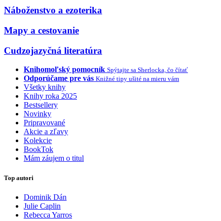
Náboženstvo a ezoterika
Mapy a cestovanie
Cudzojazyčná literatúra
Knihomoľský pomocník
Spýtajte sa Sherlocka, čo čítať
Odporúčame pre vás
Knižné tipy ušité na mieru vám
Všetky knihy
Knihy roka 2025
Bestsellery
Novinky
Pripravované
Akcie a zľavy
Kolekcie
BookTok
Mám záujem o titul
Top autori
Dominik Dán
Julie Caplin
Rebecca Yarros