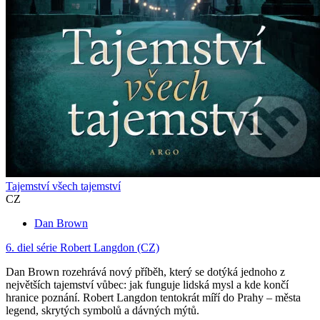
Tajemství všech tajemství
CZ
Dan Brown
6. diel série
Robert Langdon (CZ)
Dan Brown rozehrává nový příběh, který se dotýká jednoho z
největších tajemství vůbec: jak funguje lidská mysl a kde končí
hranice poznání. Robert Langdon tentokrát míří do Prahy – města
legend, skrytých symbolů a dávných mýtů.