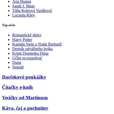
Ana Huang
Sarah J. Maas
Táňa Keleová Vasilková
Lucinda Riley
Top série
Romantické úteky
Harry Potter
Kapitán Stein a Notár Barbarič
Denník odvážneho bojka
Krimi Dominika Dána
Učím sa rozprávať
Duna
Smradi
Darčekové poukážky
Čítačky e-kníh
Vecičky od Martinusu
Káva, čaj a pochutiny