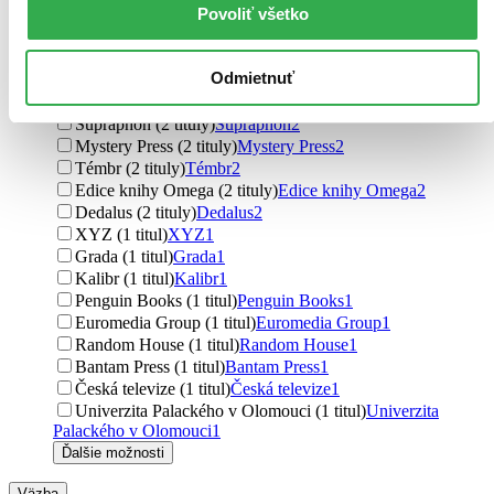
Povoliť všetko
Druhé město (3 tituly)
Druhé město
3
Cosmopolis (3 tituly)
Cosmopolis
3
Vyšehrad (2 tituly)
Vyšehrad
2
Odmietnuť
Víkend (2 tituly)
Víkend
2
Leda (2 tituly)
Leda
2
Supraphon (2 tituly)
Supraphon
2
Mystery Press (2 tituly)
Mystery Press
2
Témbr (2 tituly)
Témbr
2
Edice knihy Omega (2 tituly)
Edice knihy Omega
2
Dedalus (2 tituly)
Dedalus
2
XYZ (1 titul)
XYZ
1
Grada (1 titul)
Grada
1
Kalibr (1 titul)
Kalibr
1
Penguin Books (1 titul)
Penguin Books
1
Euromedia Group (1 titul)
Euromedia Group
1
Random House (1 titul)
Random House
1
Bantam Press (1 titul)
Bantam Press
1
Česká televize (1 titul)
Česká televize
1
Univerzita Palackého v Olomouci (1 titul)
Univerzita
Palackého v Olomouci
1
Ďalšie možnosti
Väzba