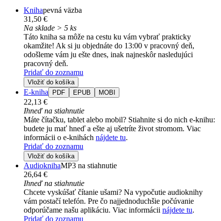
Kniha
pevná väzba
31,50 €
Na sklade > 5 ks
Táto kniha sa môže na cestu ku vám vybrať prakticky
okamžite! Ak si ju objednáte do 13:00 v pracovný deň,
odošleme vám ju ešte dnes, inak najneskôr nasledujúci
pracovný deň.
Pridať do zoznamu
Vložiť do košíka
E-kniha
PDF
EPUB
MOBI
22,13 €
Ihneď na stiahnutie
Máte čítačku, tablet alebo mobil? Stiahnite si do nich e-knihu:
budete ju mať hneď a ešte aj ušetríte život stromom. Viac
informácii o e-knihách
nájdete tu
.
Pridať do zoznamu
Vložiť do košíka
Audiokniha
MP3 na stiahnutie
26,64 €
Ihneď na stiahnutie
Chcete vyskúšať čítanie ušami? Na vypočutie audioknihy
vám postačí telefón. Pre čo najjednoduchšie počúvanie
odporúčame našu aplikáciu. Viac informácii
nájdete tu
.
Pridať do zoznamu