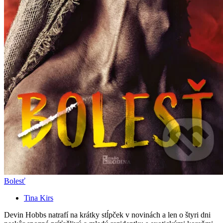
Bolesť
Tina Kirs
Devin Hobbs natrafí na krátky stĺpček v novinách a len o štyri dni