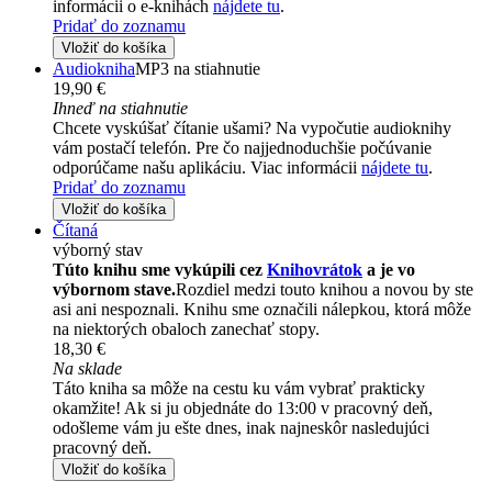
informácii o e-knihách
nájdete tu
.
Pridať do zoznamu
Vložiť do košíka
Audiokniha
MP3 na stiahnutie
19,90 €
Ihneď na stiahnutie
Chcete vyskúšať čítanie ušami? Na vypočutie audioknihy
vám postačí telefón. Pre čo najjednoduchšie počúvanie
odporúčame našu aplikáciu. Viac informácii
nájdete tu
.
Pridať do zoznamu
Vložiť do košíka
Čítaná
výborný stav
Túto knihu sme vykúpili cez
Knihovrátok
a je vo
výbornom stave.
Rozdiel medzi touto knihou a novou by ste
asi ani nespoznali. Knihu sme označili nálepkou, ktorá môže
na niektorých obaloch zanechať stopy.
18,30 €
Na sklade
Táto kniha sa môže na cestu ku vám vybrať prakticky
okamžite! Ak si ju objednáte do 13:00 v pracovný deň,
odošleme vám ju ešte dnes, inak najneskôr nasledujúci
pracovný deň.
Vložiť do košíka