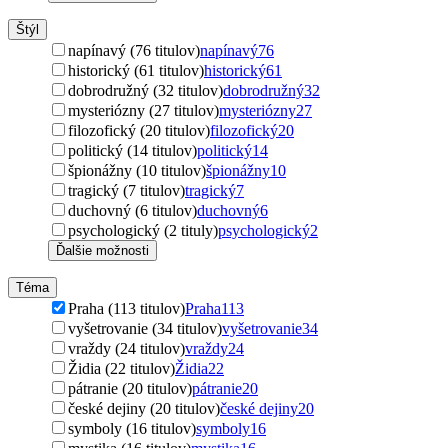
Štýl
napínavý (76 titulov)
napínavý
76
historický (61 titulov)
historický
61
dobrodružný (32 titulov)
dobrodružný
32
mysteriózny (27 titulov)
mysteriózny
27
filozofický (20 titulov)
filozofický
20
politický (14 titulov)
politický
14
špionážny (10 titulov)
špionážny
10
tragický (7 titulov)
tragický
7
duchovný (6 titulov)
duchovný
6
psychologický (2 tituly)
psychologický
2
Ďalšie možnosti
Téma
Praha (113 titulov)
Praha
113
vyšetrovanie (34 titulov)
vyšetrovanie
34
vraždy (24 titulov)
vraždy
24
Židia (22 titulov)
Židia
22
pátranie (20 titulov)
pátranie
20
české dejiny (20 titulov)
české dejiny
20
symboly (16 titulov)
symboly
16