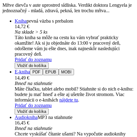
Mŕtve dievča v aute uprostred sídliska. Verdikt doktora Lengyela je
jednoznačný - mladá, zdravá, pekná, len trochu mŕtva...
Kniha
pevná väzba s prebalom
14,72 €
Na sklade > 5 ks
Táto kniha sa môže na cestu ku vám vybrať prakticky
okamžite! Ak si ju objednáte do 13:00 v pracovný deň,
odošleme vám ju ešte dnes, inak najneskôr nasledujúci
pracovný deň.
Pridať do zoznamu
Vložiť do košíka
E-kniha
PDF
EPUB
MOBI
14,49 €
Ihneď na stiahnutie
Máte čítačku, tablet alebo mobil? Stiahnite si do nich e-knihu:
budete ju mať hneď a ešte aj ušetríte život stromom. Viac
informácii o e-knihách
nájdete tu
.
Pridať do zoznamu
Vložiť do košíka
Audiokniha
MP3 na stiahnutie
16,45 €
Ihneď na stiahnutie
Chcete vyskúšať čítanie ušami? Na vypočutie audioknihy