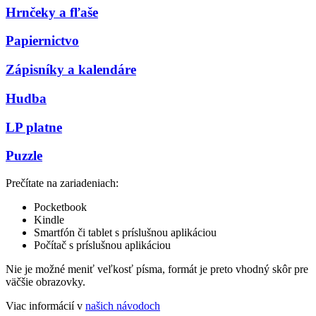
Hrnčeky a fľaše
Papiernictvo
Zápisníky a kalendáre
Hudba
LP platne
Puzzle
Prečítate na zariadeniach:
Pocketbook
Kindle
Smartfón či tablet s príslušnou aplikáciou
Počítač s príslušnou aplikáciou
Nie je možné meniť veľkosť písma, formát je preto vhodný skôr pre
väčšie obrazovky.
Viac informácií v
našich návodoch