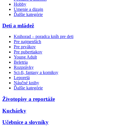
Hobby
Umenie a dizajn
Ďalšie kategórie
Deti a mládež
Knihorad – poradca kníh pre deti
Pre najmenších
Pre prvákov
Pre pubertiakov
Young Adult
Beletria
Rozprávky
Sci-fi, fantasy a komiksy
Leporelá
Náučné knihy
Ďalšie kategórie
Životopisy a reportáže
Kuchárky
Učebnice a slovníky