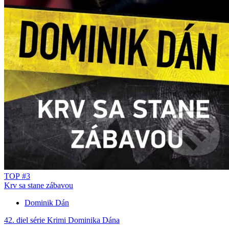
TOP #3
Krv sa stane zábavou
Dominik Dán
42. diel série
Krimi Dominika Dána