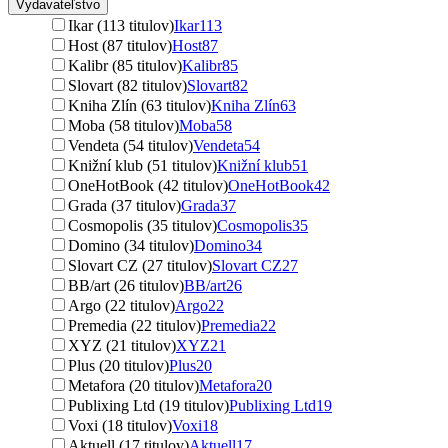
Vydavateľstvo
Ikar (113 titulov)
Ikar
113
Host (87 titulov)
Host
87
Kalibr (85 titulov)
Kalibr
85
Slovart (82 titulov)
Slovart
82
Kniha Zlín (63 titulov)
Kniha Zlín
63
Moba (58 titulov)
Moba
58
Vendeta (54 titulov)
Vendeta
54
Knižní klub (51 titulov)
Knižní klub
51
OneHotBook (42 titulov)
OneHotBook
42
Grada (37 titulov)
Grada
37
Cosmopolis (35 titulov)
Cosmopolis
35
Domino (34 titulov)
Domino
34
Slovart CZ (27 titulov)
Slovart CZ
27
BB/art (26 titulov)
BB/art
26
Argo (22 titulov)
Argo
22
Premedia (22 titulov)
Premedia
22
XYZ (21 titulov)
XYZ
21
Plus (20 titulov)
Plus
20
Metafora (20 titulov)
Metafora
20
Publixing Ltd (19 titulov)
Publixing Ltd
19
Voxi (18 titulov)
Voxi
18
Aktuell (17 titulov)
Aktuell
17