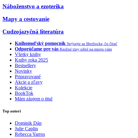
Náboženstvo a ezoterika
Mapy a cestovanie
Cudzojazyčná literatúra
Knihomoľský pomocník
Spýtajte sa Sherlocka, čo čítať
Odporúčame pre vás
Knižné tipy ušité na mieru vám
Všetky knihy
Knihy roka 2025
Bestsellery
Novinky
Pripravované
Akcie a zľavy
Kolekcie
BookTok
Mám záujem o titul
Top autori
Dominik Dán
Julie Caplin
Rebecca Yarros