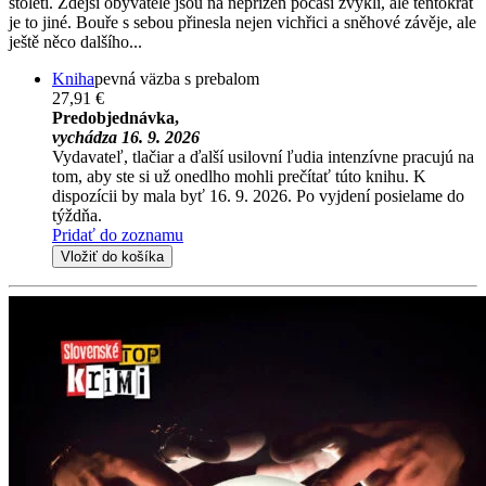
století. Zdejší obyvatelé jsou na nepřízeň počasí zvyklí, ale tentokrát
je to jiné. Bouře s sebou přinesla nejen vichřici a sněhové závěje, ale
ještě něco dalšího...
Kniha
pevná väzba s prebalom
27,91 €
Predobjednávka,
vychádza 16. 9. 2026
Vydavateľ, tlačiar a ďalší usilovní ľudia intenzívne pracujú na
tom, aby ste si už onedlho mohli prečítať túto knihu. K
dispozícii by mala byť 16. 9. 2026. Po vyjdení posielame do
týždňa.
Pridať do zoznamu
Vložiť do košíka