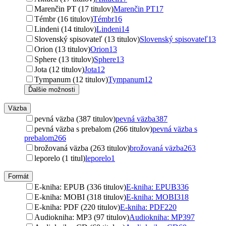
Marenčin PT (17 titulov)
Marenčin PT
17
Témbr (16 titulov)
Témbr
16
Lindeni (14 titulov)
Lindeni
14
Slovenský spisovateľ (13 titulov)
Slovenský spisovateľ
13
Orion (13 titulov)
Orion
13
Sphere (13 titulov)
Sphere
13
Jota (12 titulov)
Jota
12
Tympanum (12 titulov)
Tympanum
12
Ďalšie možnosti
Väzba
pevná väzba (387 titulov)
pevná väzba
387
pevná väzba s prebalom (266 titulov)
pevná väzba s
prebalom
266
brožovaná väzba (263 titulov)
brožovaná väzba
263
leporelo (1 titul)
leporelo
1
Formát
E-kniha: EPUB (336 titulov)
E-kniha: EPUB
336
E-kniha: MOBI (318 titulov)
E-kniha: MOBI
318
E-kniha: PDF (220 titulov)
E-kniha: PDF
220
Audiokniha: MP3 (97 titulov)
Audiokniha: MP3
97