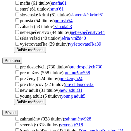
mafia (61 titulov)
mafia
61
smrť (61 titulov)
smrť
61
slovenské krimi (61 titulov)
slovenské krimi
61
pomsta (54 titulov)
pomsta
54
záhada (53 titulov)
záhada
53
nebezpečenstvo (44 titulov)
nebezpečenstvo
44
séria vrážd (40 titulov)
séria vrážd
40
vyšetrovateľka (39 titulov)
vyšetrovateľka
39
Ďalšie možnosti
Pre koho
pre dospelých (730 titulov)
pre dospelých
730
pre mužov (558 titulov)
pre mužov
558
pre ženy (524 titulov)
pre ženy
524
pre chlapcov (32 titulov)
pre chlapcov
32
new adult (31 titulov)
new adult
31
young adult (5 titulov)
young adult
5
Ďalšie možnosti
Pôvod
zahraničný (928 titulov)
zahraničný
928
severský (318 titulov)
severský
318
Spojené kráľovstvo (274 titulov)
Spojené kráľovstvo
274