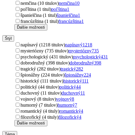
nemčina (10 titulov)
nemčina
10
poľština (1 titul)
poľština
1
španielčina (1 titul)
španielčina
1
francúzština (1 titul)
francúzština
1
Ďalšie možnosti
Štýl
napínavý (1218 titulov)
napínavý
1218
mysteriózny (735 titulov)
mysteriózny
735
psychologický (431 titulov)
psychologický
431
dobrodružný (398 titulov)
dobrodružný
398
tragický (282 titulov)
tragický
282
špionážny (224 titulov)
špionážny
224
historický (111 titulov)
historický
111
politický (44 titulov)
politický
44
duchovný (11 titulov)
duchovný
11
vojnový (8 titulov)
vojnový
8
humorný (7 titulov)
humorný
7
romantický (4 tituly)
romantický
4
filozofický (4 tituly)
filozofický
4
Ďalšie možnosti
Téma