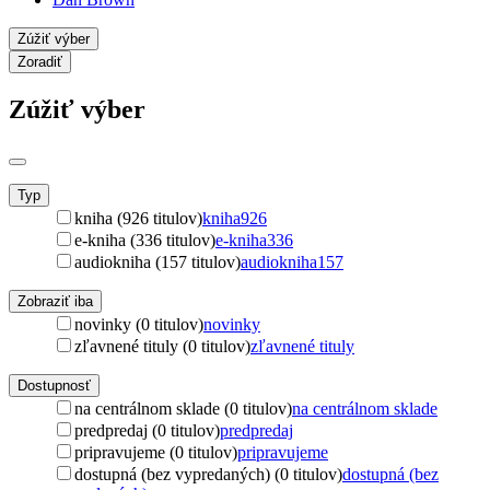
Zúžiť výber
Zoradiť
Zúžiť výber
Typ
kniha (926 titulov)
kniha
926
e-kniha (336 titulov)
e-kniha
336
audiokniha (157 titulov)
audiokniha
157
Zobraziť iba
novinky (0 titulov)
novinky
zľavnené tituly (0 titulov)
zľavnené tituly
Dostupnosť
na centrálnom sklade (0 titulov)
na centrálnom sklade
predpredaj (0 titulov)
predpredaj
pripravujeme (0 titulov)
pripravujeme
dostupná (bez vypredaných) (0 titulov)
dostupná (bez