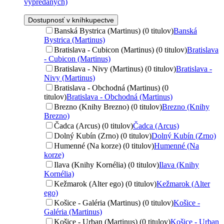
vypredaných)
Dostupnosť v kníhkupectve
Banská Bystrica (Martinus) (0 titulov)
Banská
Bystrica (Martinus)
Bratislava - Cubicon (Martinus) (0 titulov)
Bratislava
- Cubicon (Martinus)
Bratislava - Nivy (Martinus) (0 titulov)
Bratislava -
Nivy (Martinus)
Bratislava - Obchodná (Martinus) (0
titulov)
Bratislava - Obchodná (Martinus)
Brezno (Knihy Brezno) (0 titulov)
Brezno (Knihy
Brezno)
Čadca (Arcus) (0 titulov)
Čadca (Arcus)
Dolný Kubín (Zrno) (0 titulov)
Dolný Kubín (Zrno)
Humenné (Na korze) (0 titulov)
Humenné (Na
korze)
Ilava (Knihy Kornélia) (0 titulov)
Ilava (Knihy
Kornélia)
Kežmarok (Alter ego) (0 titulov)
Kežmarok (Alter
ego)
Košice - Galéria (Martinus) (0 titulov)
Košice -
Galéria (Martinus)
Košice - Urban (Martinus) (0 titulov)
Košice - Urban