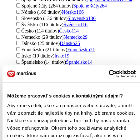
Spojené štáty (264 titulov)
Spojené štáty
264
Nórsko (166 titulov)
Nórsko
166
Slovensko (136 titulov)
Slovensko
136
Švédsko (116 titulov)
Švédsko
116
Česko (114 titulov)
Česko
114
Nemecko (29 titulov)
Nemecko
29
Dánsko (25 titulov)
Dánsko
25
Francúzsko (21 titulov)
Francúzsko
21
Írsko (19 titulov)
Írsko
19
Španielsko (14 titulov)
Španielsko
14
Austrália (9 titulov)
Austrália
9
Brazília (9 titulov)
Brazília
9
Island (8 titulov)
Island
8
Taliansko (6 titulov)
Taliansko
6
Rusko (6 titulov)
Rusko
6
Môžeme pracovať s cookies a kontaktnými údajmi?
Poľsko (4 tituly)
Poľsko
4
Aby sme vedeli, ako sa na našom webe správate, a mohli
Fínsko (3 tituly)
Fínsko
3
Kanada (2 tituly)
Kanada
2
vám zobraziť tie najlepšie tipy na knihy, zbierame cookies.
Portoriko (2 tituly)
Portoriko
2
Niektoré sú naozaj potrebné a bez nich by naša stránka
Ďalšie možnosti
vôbec nefungovala. Okrem toho používame analytické
cookies, ktoré nám umožňujú zisťovať, ako náš web
Útvar