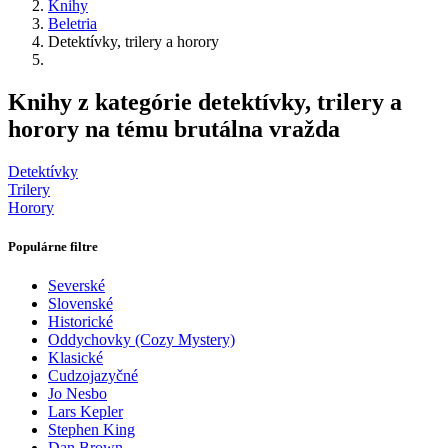
Knihy
Beletria
Detektívky, trilery a horory
Knihy z kategórie detektívky, trilery a
horory na tému brutálna vražda
Detektívky
Trilery
Horory
Populárne filtre
Severské
Slovenské
Historické
Oddychovky (Cozy Mystery)
Klasické
Cudzojazyčné
Jo Nesbo
Lars Kepler
Stephen King
Dan Brown