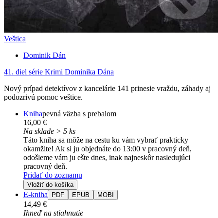
Veštica
Dominik Dán
41. diel série
Krimi Dominika Dána
Nový prípad detektívov z kancelárie 141 prinesie vraždu, záhady aj
podozrivú pomoc veštice.
Kniha
pevná väzba s prebalom
16,00 €
Na sklade > 5 ks
Táto kniha sa môže na cestu ku vám vybrať prakticky
okamžite! Ak si ju objednáte do 13:00 v pracovný deň,
odošleme vám ju ešte dnes, inak najneskôr nasledujúci
pracovný deň.
Pridať do zoznamu
Vložiť do košíka
E-kniha
PDF
EPUB
MOBI
14,49 €
Ihneď na stiahnutie