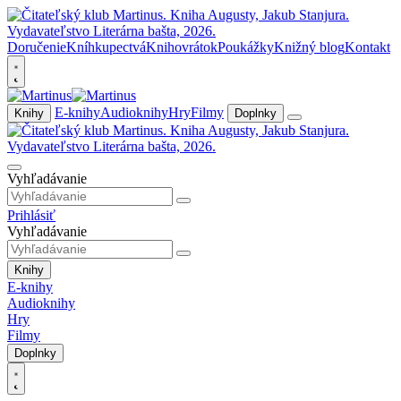
Doručenie
Kníhkupectvá
Knihovrátok
Poukážky
Knižný blog
Kontakt
E-knihy
Audioknihy
Hry
Filmy
Knihy
Doplnky
Vyhľadávanie
Prihlásiť
Vyhľadávanie
Knihy
E-knihy
Audioknihy
Hry
Filmy
Doplnky