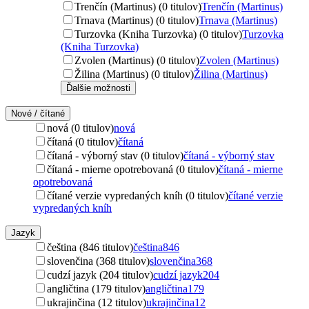
Trenčín (Martinus) (0 titulov)
Trenčín (Martinus)
Trnava (Martinus) (0 titulov)
Trnava (Martinus)
Turzovka (Kniha Turzovka) (0 titulov)
Turzovka
(Kniha Turzovka)
Zvolen (Martinus) (0 titulov)
Zvolen (Martinus)
Žilina (Martinus) (0 titulov)
Žilina (Martinus)
Ďalšie možnosti
Nové / čítané
nová (0 titulov)
nová
čítaná (0 titulov)
čítaná
čítaná - výborný stav (0 titulov)
čítaná - výborný stav
čítaná - mierne opotrebovaná (0 titulov)
čítaná - mierne
opotrebovaná
čítané verzie vypredaných kníh (0 titulov)
čítané verzie
vypredaných kníh
Jazyk
čeština (846 titulov)
čeština
846
slovenčina (368 titulov)
slovenčina
368
cudzí jazyk (204 titulov)
cudzí jazyk
204
angličtina (179 titulov)
angličtina
179
ukrajinčina (12 titulov)
ukrajinčina
12