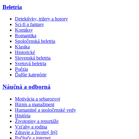
Beletria
Detektívky, trilery a horory
Sci-fi a fantasy
Komiksy
Romantika
Spoločenská beletria
Klasika
Historické
Slovenská beletria
Svetová beletria
Poézia
Ďalšie kategórie
Náučná a odborná
Motivácia a sebarozvoj
Biznis a manažment
Humanitné a spoločenské vedy
História
Životopisy a reportáže
Vzťahy a rodina
Zdravie a životný štýl
Počítače a internet