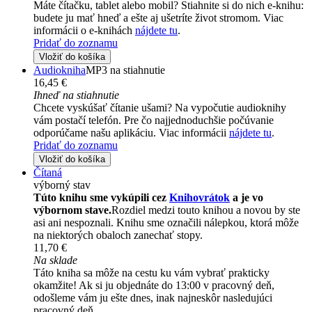
Máte čítačku, tablet alebo mobil? Stiahnite si do nich e-knihu:
budete ju mať hneď a ešte aj ušetríte život stromom. Viac
informácii o e-knihách
nájdete tu
.
Pridať do zoznamu
Vložiť do košíka
Audiokniha
MP3 na stiahnutie
16,45 €
Ihneď na stiahnutie
Chcete vyskúšať čítanie ušami? Na vypočutie audioknihy
vám postačí telefón. Pre čo najjednoduchšie počúvanie
odporúčame našu aplikáciu. Viac informácii
nájdete tu
.
Pridať do zoznamu
Vložiť do košíka
Čítaná
výborný stav
Túto knihu sme vykúpili cez
Knihovrátok
a je vo
výbornom stave.
Rozdiel medzi touto knihou a novou by ste
asi ani nespoznali. Knihu sme označili nálepkou, ktorá môže
na niektorých obaloch zanechať stopy.
11,70 €
Na sklade
Táto kniha sa môže na cestu ku vám vybrať prakticky
okamžite! Ak si ju objednáte do 13:00 v pracovný deň,
odošleme vám ju ešte dnes, inak najneskôr nasledujúci
pracovný deň.