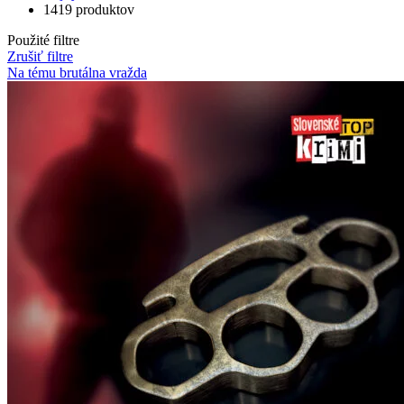
1419 produktov
Použité filtre
Zrušiť filtre
Na tému brutálna vražda