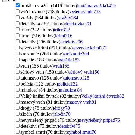
brutálna vražda (1419 titulov)
brutálna vražda
1419
vyšetrovanie (758 titulov)
vyšetrovanie
758
vraždy (584 titulov)
vraždy
584
detektívka (391 titulov)
detektívka
391
triler (322 titulov)
triler
322
krimi (316 titulov)
krimi
316
detektív (296 titulov)
detektív
296
severské krimi (271 titulov)
severské krimi
271
zmiznutie (204 titulov)
zmiznutie
204
napätie (183 titulov)
napätie
183
vrah (155 titulov)
vrah
155
sériový vrah (150 titulov)
sériový vrah
150
tajomstvo (125 titulov)
tajomstvo
125
polícia (122 titulov)
polícia
122
minulosť (84 titulov)
minulosť
84
Velký knižní čtvrtek (82 titulov)
Velký knižní čtvrtek
82
masový vrah (81 titulov)
masový vrah
81
drogy (78 titulov)
drogy
78
zločin (78 titulov)
zločin
78
nevyriešený prípad (76 titulov)
nevyriešený prípad
76
detektívi (75 titulov)
detektívi
75
symbol smrti (70 titulov)
symbol smrti
70