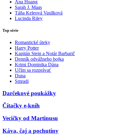
Ana Huang
Sarah J. Maas
Táňa Keleová Vasilková
Lucinda Riley
Top série
Romantické úteky
Harry Potter
Kapitán Stein a Notár Barbarič
Denník odvážneho bojka
Krimi Dominika Dána
Učím sa rozprávať
Duna
Smradi
Darčekové poukážky
Čítačky e-kníh
Vecičky od Martinusu
Káva, čaj a pochutiny