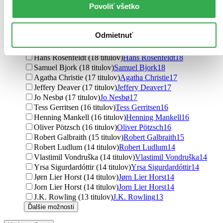
Povoliť všetko
C. J. Tudor (21 titulov)
C. J. Tudor
21
Gillian Flynn (19 titulov)
Gillian Flynn
19
Camilla Läckberg (19 titulov)
Camilla Läckberg
19
Odmietnuť
Jussi Adler-Olsen (19 titulov)
Jussi Adler-Olsen
19
Michael Hjorth (18 titulov)
Michael Hjorth
18
Hans Rosenfeldt (18 titulov)
Hans Rosenfeldt
18
Samuel Bjork (18 titulov)
Samuel Bjork
18
Agatha Christie (17 titulov)
Agatha Christie
17
Jeffery Deaver (17 titulov)
Jeffery Deaver
17
Jo Nesbø (17 titulov)
Jo Nesbø
17
Tess Gerritsen (16 titulov)
Tess Gerritsen
16
Henning Mankell (16 titulov)
Henning Mankell
16
Oliver Pötzsch (16 titulov)
Oliver Pötzsch
16
Robert Galbraith (15 titulov)
Robert Galbraith
15
Robert Ludlum (14 titulov)
Robert Ludlum
14
Vlastimil Vondruška (14 titulov)
Vlastimil Vondruška
14
Yrsa Sigurdardóttir (14 titulov)
Yrsa Sigurdardóttir
14
Jørn Lier Horst (14 titulov)
Jørn Lier Horst
14
Jorn Lier Horst (14 titulov)
Jorn Lier Horst
14
J.K. Rowling (13 titulov)
J.K. Rowling
13
Ďalšie možnosti