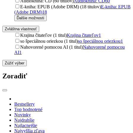
Audiokniha: CD (60 titulov)
Audiokniha: CD
60
E-kniha: EPUB (Adobe DRM) (18 titulov)
E-kniha: EPUB
(Adobe DRM)
18
Ďalšie možnosti
Zvláštna vlastnosť
Krajina čitateľov (1 titul)
Krajina čitateľov
1
so špeciálnou oriezkou (1 titul)
so špeciálnou oriezkou
1
Nahovorené pomocou AI (1 titul)
Nahovorené pomocou
AI
1
Zúžiť výber
Zoradiť
Bestsellery
Top hodnotené
Novinky
Najdrahšie
Najlacnejšie
Najvyššia zľava