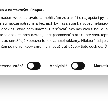
es a kontaktnými údajmi?
našom webe správate, a mohli vám zobraziť tie najlepšie tipy n
é sú naozaj potrebné a bez nich by naša stránka vôbec nefung
 cookies, ktoré nám umožňujú zisťovať, ako náš web funguje, a 
ačné cookies nám dovoľujú prispôsobovať stránku pre vašu lepši
zas umožňujú zobrazenie relevantnej reklamy. Niektoré údaje z
y nám pomohlo, keby sme mohli používať všetky tieto cookies. 
ersonalizačné
Analytické
Marketi