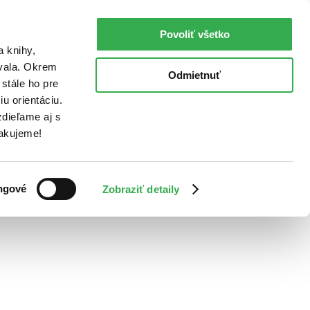
Povoliť všetko
a knihy,
ovala. Okrem
Odmietnuť
stále ho pre
u orientáciu.
dieľame aj s
Ďakujeme!
ngové
Zobraziť detaily