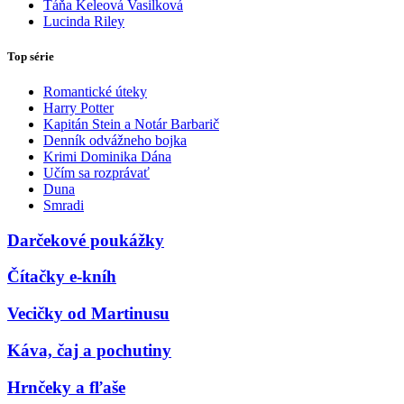
Táňa Keleová Vasilková
Lucinda Riley
Top série
Romantické úteky
Harry Potter
Kapitán Stein a Notár Barbarič
Denník odvážneho bojka
Krimi Dominika Dána
Učím sa rozprávať
Duna
Smradi
Darčekové poukážky
Čítačky e-kníh
Vecičky od Martinusu
Káva, čaj a pochutiny
Hrnčeky a fľaše