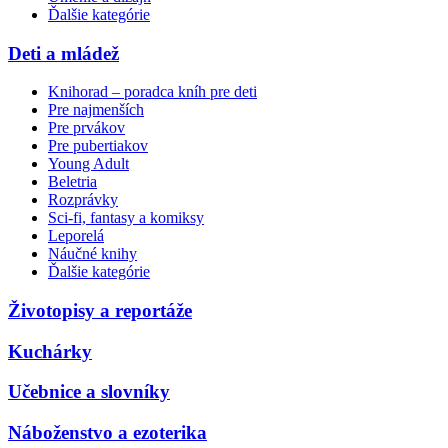
Ďalšie kategórie
Deti a mládež
Knihorad – poradca kníh pre deti
Pre najmenších
Pre prvákov
Pre pubertiakov
Young Adult
Beletria
Rozprávky
Sci-fi, fantasy a komiksy
Leporelá
Náučné knihy
Ďalšie kategórie
Životopisy a reportáže
Kuchárky
Učebnice a slovníky
Náboženstvo a ezoterika