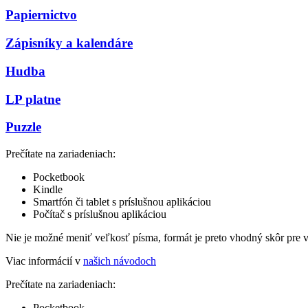
Papiernictvo
Zápisníky a kalendáre
Hudba
LP platne
Puzzle
Prečítate na zariadeniach:
Pocketbook
Kindle
Smartfón či tablet s príslušnou aplikáciou
Počítač s príslušnou aplikáciou
Nie je možné meniť veľkosť písma, formát je preto vhodný skôr pre 
Viac informácií v
našich návodoch
Prečítate na zariadeniach:
Pocketbook