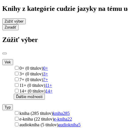
Knihy z kategórie cudzie jazyky na tému u
Zúžiť výber
Zoradiť
Zúžiť výber
Vek
0+ (0 titulov)
0+
3+ (0 titulov)
3+
7+ (0 titulov)
7+
11+ (0 titulov)
11+
14+ (0 titulov)
14+
Ďalšie možnosti
Typ
kniha (285 titulov)
kniha
285
e-kniha (22 titulov)
e-kniha
22
audiokniha (5 titulov)
audiokniha
5