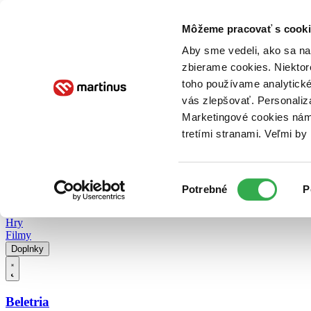
Doručenie
Kníhkupectvá
Knihovrátok
Poukážky
Knižný blog
Kontakt
Môžeme pracovať s cooki
Aby sme vedeli, ako sa na 
zbierame cookies. Niektor
E-knihy
Audioknihy
Hry
Filmy
Knihy
Doplnky
toho používame analytické
vás zlepšovať. Personaliz
Vyhľadávanie
Marketingové cookies nám 
tretími stranami. Veľmi b
Prihlásiť
Vyhľadávanie
Výber
Knihy
Potrebné
P
súhlasu
E-knihy
Audioknihy
Hry
Filmy
Doplnky
Beletria