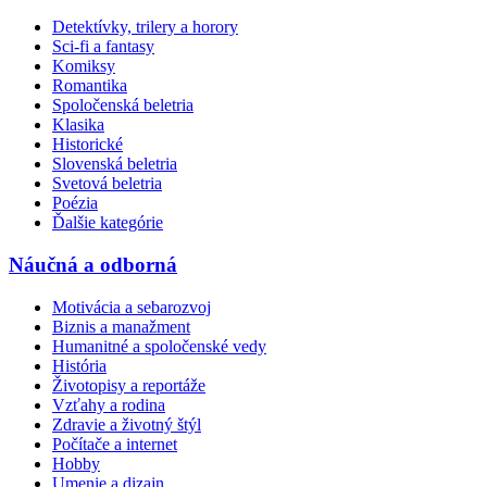
Detektívky, trilery a horory
Sci-fi a fantasy
Komiksy
Romantika
Spoločenská beletria
Klasika
Historické
Slovenská beletria
Svetová beletria
Poézia
Ďalšie kategórie
Náučná a odborná
Motivácia a sebarozvoj
Biznis a manažment
Humanitné a spoločenské vedy
História
Životopisy a reportáže
Vzťahy a rodina
Zdravie a životný štýl
Počítače a internet
Hobby
Umenie a dizajn