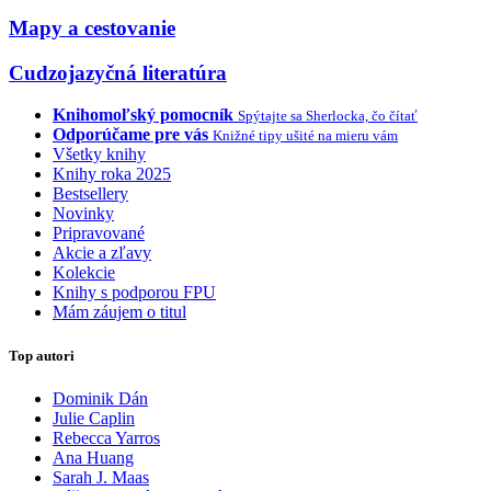
Mapy a cestovanie
Cudzojazyčná literatúra
Knihomoľský pomocník
Spýtajte sa Sherlocka, čo čítať
Odporúčame pre vás
Knižné tipy ušité na mieru vám
Všetky knihy
Knihy roka 2025
Bestsellery
Novinky
Pripravované
Akcie a zľavy
Kolekcie
Knihy s podporou FPU
Mám záujem o titul
Top autori
Dominik Dán
Julie Caplin
Rebecca Yarros
Ana Huang
Sarah J. Maas