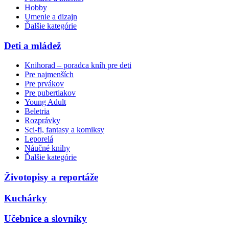
Hobby
Umenie a dizajn
Ďalšie kategórie
Deti a mládež
Knihorad – poradca kníh pre deti
Pre najmenších
Pre prvákov
Pre pubertiakov
Young Adult
Beletria
Rozprávky
Sci-fi, fantasy a komiksy
Leporelá
Náučné knihy
Ďalšie kategórie
Životopisy a reportáže
Kuchárky
Učebnice a slovníky