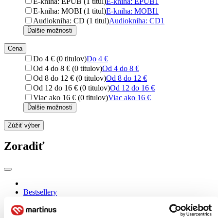
E-kniha: EPUB (1 titul)
E-kniha: EPUB
1
E-kniha: MOBI (1 titul)
E-kniha: MOBI
1
Audiokniha: CD (1 titul)
Audiokniha: CD
1
Ďalšie možnosti
Cena
Do 4 € (0 titulov)
Do 4 €
Od 4 do 8 € (0 titulov)
Od 4 do 8 €
Od 8 do 12 € (0 titulov)
Od 8 do 12 €
Od 12 do 16 € (0 titulov)
Od 12 do 16 €
Viac ako 16 € (0 titulov)
Viac ako 16 €
Ďalšie možnosti
Zúžiť výber
Zoradiť
Bestsellery
Top hodnotené
Novinky