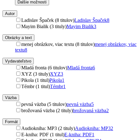
Ďalšie možnosti
Autor
Ladislav Špaček (8 titulov)
Ladislav Špaček
8
Mayim Bialik (3 tituly)
Mayim Bialik
3
Obrázky a text
menej obrázkov, viac textu (8 titulov)
menej obrázkov, viac
textu
8
Vydavateľstvo
Mladá fronta (6 titulov)
Mladá fronta
6
XYZ (3 tituly)
XYZ
3
Pikola (1 titul)
Pikola
1
Témbr (1 titul)
Témbr
1
Väzba
pevná väzba (5 titulov)
pevná väzba
5
brožovaná väzba (2 tituly)
brožovaná väzba
2
Formát
Audiokniha: MP3 (2 tituly)
Audiokniha: MP3
2
E-kniha: PDF (1 titul)
E-kniha: PDF
1