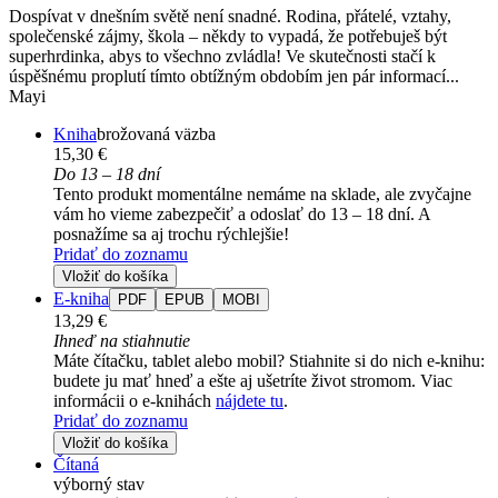
Dospívat v dnešním světě není snadné. Rodina, přátelé, vztahy,
společenské zájmy, škola – někdy to vypadá, že potřebuješ být
superhrdinka, abys to všechno zvládla! Ve skutečnosti stačí k
úspěšnému proplutí tímto obtížným obdobím jen pár informací...
Mayi
Kniha
brožovaná väzba
15,30 €
Do 13 – 18 dní
Tento produkt momentálne nemáme na sklade, ale zvyčajne
vám ho vieme zabezpečiť a odoslať do 13 – 18 dní. A
posnažíme sa aj trochu rýchlejšie!
Pridať do zoznamu
Vložiť do košíka
E-kniha
PDF
EPUB
MOBI
13,29 €
Ihneď na stiahnutie
Máte čítačku, tablet alebo mobil? Stiahnite si do nich e-knihu:
budete ju mať hneď a ešte aj ušetríte život stromom. Viac
informácii o e-knihách
nájdete tu
.
Pridať do zoznamu
Vložiť do košíka
Čítaná
výborný stav