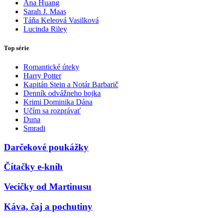
Ana Huang
Sarah J. Maas
Táňa Keleová Vasilková
Lucinda Riley
Top série
Romantické úteky
Harry Potter
Kapitán Stein a Notár Barbarič
Denník odvážneho bojka
Krimi Dominika Dána
Učím sa rozprávať
Duna
Smradi
Darčekové poukážky
Čítačky e-kníh
Vecičky od Martinusu
Káva, čaj a pochutiny