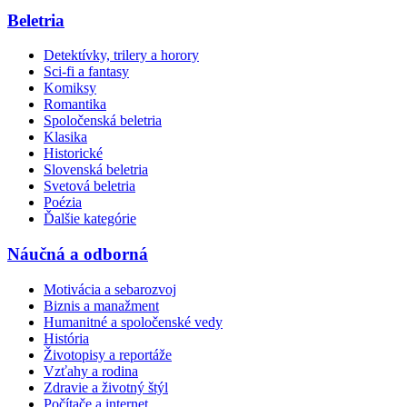
Beletria
Detektívky, trilery a horory
Sci-fi a fantasy
Komiksy
Romantika
Spoločenská beletria
Klasika
Historické
Slovenská beletria
Svetová beletria
Poézia
Ďalšie kategórie
Náučná a odborná
Motivácia a sebarozvoj
Biznis a manažment
Humanitné a spoločenské vedy
História
Životopisy a reportáže
Vzťahy a rodina
Zdravie a životný štýl
Počítače a internet