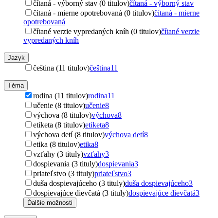
čítaná - výborný stav (0 titulov)
čítaná - výborný stav
čítaná - mierne opotrebovaná (0 titulov)
čítaná - mierne
opotrebovaná
čítané verzie vypredaných kníh (0 titulov)
čítané verzie
vypredaných kníh
Jazyk
čeština (11 titulov)
čeština
11
Téma
rodina (11 titulov)
rodina
11
učenie (8 titulov)
učenie
8
výchova (8 titulov)
výchova
8
etiketa (8 titulov)
etiketa
8
výchova detí (8 titulov)
výchova detí
8
etika (8 titulov)
etika
8
vzťahy (3 tituly)
vzťahy
3
dospievania (3 tituly)
dospievania
3
priateľstvo (3 tituly)
priateľstvo
3
duša dospievajúceho (3 tituly)
duša dospievajúceho
3
dospievajúce dievčatá (3 tituly)
dospievajúce dievčatá
3
Ďalšie možnosti