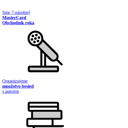
Sme 7-násobný
MasterCard
Obchodník roka
Organizujeme
množstvo besied
s autormi