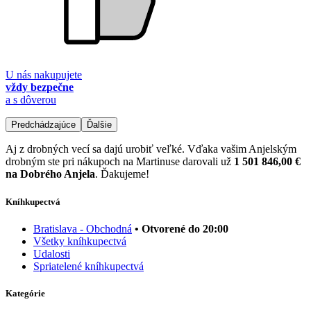
U nás nakupujete
vždy bezpečne
a s dôverou
Predchádzajúce
Ďalšie
Aj z drobných vecí sa dajú urobiť veľké. Vďaka vašim Anjelským
drobným ste pri nákupoch na Martinuse darovali už
1 501 846,00 €
na Dobrého Anjela
. Ďakujeme!
Kníhkupectvá
Bratislava - Obchodná
• Otvorené do 20:00
Všetky kníhkupectvá
Udalosti
Spriatelené kníhkupectvá
Kategórie