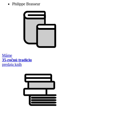
Philippe Brasseur
Máme
35-ročnú tradíciu
predaja kníh