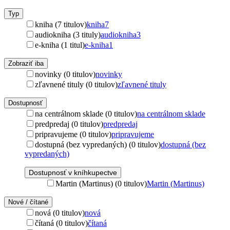
Typ
kniha (7 titulov)
kniha
7
audiokniha (3 tituly)
audiokniha
3
e-kniha (1 titul)
e-kniha
1
Zobraziť iba
novinky (0 titulov)
novinky
zľavnené tituly (0 titulov)
zľavnené tituly
Dostupnosť
na centrálnom sklade (0 titulov)
na centrálnom sklade
predpredaj (0 titulov)
predpredaj
pripravujeme (0 titulov)
pripravujeme
dostupná (bez vypredaných) (0 titulov)
dostupná (bez
vypredaných)
Dostupnosť v kníhkupectve
Martin (Martinus) (0 titulov)
Martin (Martinus)
Nové / čítané
nová (0 titulov)
nová
čítaná (0 titulov)
čítaná