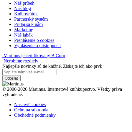
Náš príbeh
Náš blog
Knihovrátok
Partnerský systém
Pridaj sa k nám
Marketing
Náš labák
Prehlásenie o cookies
Vyhlásenie o prístupnosti
Martinus je certifikovaný B Corp
Nerobíme rozdiely
Najlepšie novinky sú tie knižné. Získajte ich ako prví:
Odoslať
© 2000-2026 Martinus. Internetové kníhkupectvo. Všetky práva
vyhradené.
Nastaviť cookies
Ochrana súkromia
Obchodné podmienky