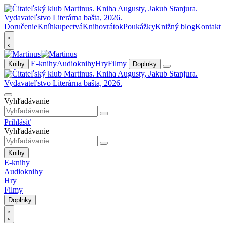
Doručenie
Kníhkupectvá
Knihovrátok
Poukážky
Knižný blog
Kontakt
E-knihy
Audioknihy
Hry
Filmy
Knihy
Doplnky
Vyhľadávanie
Prihlásiť
Vyhľadávanie
Knihy
E-knihy
Audioknihy
Hry
Filmy
Doplnky