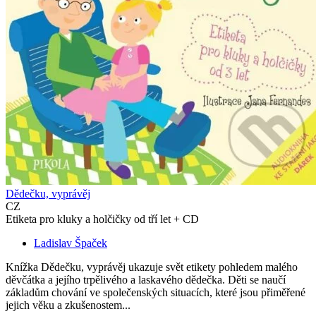
Dědečku, vyprávěj
CZ
Etiketa pro kluky a holčičky od tří let + CD
Ladislav Špaček
Knížka Dědečku, vyprávěj ukazuje svět etikety pohledem malého
děvčátka a jejího trpělivého a laskavého dědečka. Děti se naučí
základům chování ve společenských situacích, které jsou přiměřené
jejich věku a zkušenostem...