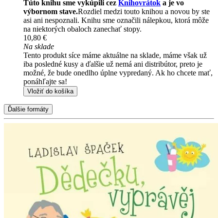
Túto knihu sme vykúpili cez
Knihovrátok
a je vo
výbornom stave.
Rozdiel medzi touto knihou a novou by ste
asi ani nespoznali. Knihu sme označili nálepkou, ktorá môže
na niektorých obaloch zanechať stopy.
10,80 €
Na sklade
Tento produkt síce máme aktuálne na sklade, máme však už
iba posledné kusy a ďalšie už nemá ani distribútor, preto je
možné, že bude onedlho úplne vypredaný. Ak ho chcete mať,
ponáhľajte sa!
Vložiť do košíka
Ďalšie formáty