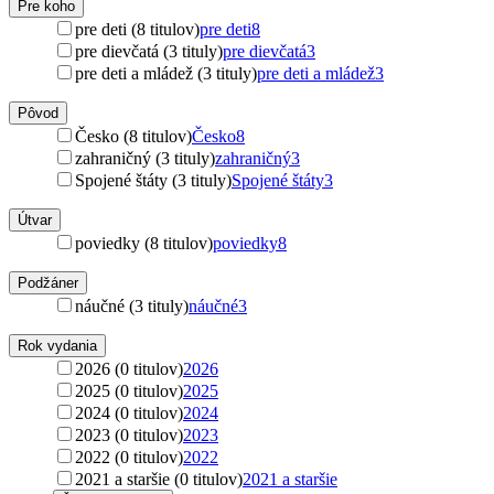
Pre koho
pre deti (8 titulov)
pre deti
8
pre dievčatá (3 tituly)
pre dievčatá
3
pre deti a mládež (3 tituly)
pre deti a mládež
3
Pôvod
Česko (8 titulov)
Česko
8
zahraničný (3 tituly)
zahraničný
3
Spojené štáty (3 tituly)
Spojené štáty
3
Útvar
poviedky (8 titulov)
poviedky
8
Podžáner
náučné (3 tituly)
náučné
3
Rok vydania
2026 (0 titulov)
2026
2025 (0 titulov)
2025
2024 (0 titulov)
2024
2023 (0 titulov)
2023
2022 (0 titulov)
2022
2021 a staršie (0 titulov)
2021 a staršie