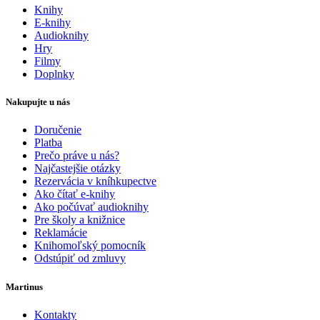
Knihy
E-knihy
Audioknihy
Hry
Filmy
Doplnky
Nakupujte u nás
Doručenie
Platba
Prečo práve u nás?
Najčastejšie otázky
Rezervácia v kníhkupectve
Ako čítať e-knihy
Ako počúvať audioknihy
Pre školy a knižnice
Reklamácie
Knihomoľský pomocník
Odstúpiť od zmluvy
Martinus
Kontakty