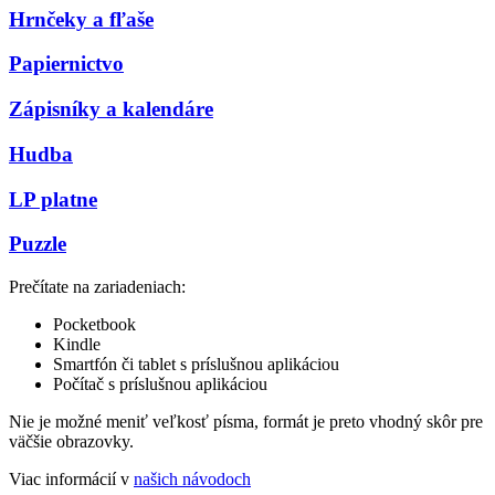
Hrnčeky a fľaše
Papiernictvo
Zápisníky a kalendáre
Hudba
LP platne
Puzzle
Prečítate na zariadeniach:
Pocketbook
Kindle
Smartfón či tablet s príslušnou aplikáciou
Počítač s príslušnou aplikáciou
Nie je možné meniť veľkosť písma, formát je preto vhodný skôr pre
väčšie obrazovky.
Viac informácií v
našich návodoch