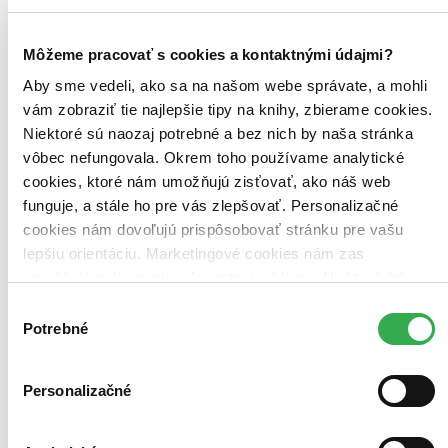
Najdrahšie
Najlacnejšie
Najvyššia zľava
Môžeme pracovať s cookies a kontaktnými údajmi?
Aby sme vedeli, ako sa na našom webe správate, a mohli
Použité filtre
Zrušiť filtre
vám zobraziť tie najlepšie tipy na knihy, zbierame cookies.
Na tému rodina
Niektoré sú naozaj potrebné a bez nich by naša stránka
vôbec nefungovala. Okrem toho používame analytické
cookies, ktoré nám umožňujú zisťovať, ako náš web
funguje, a stále ho pre vás zlepšovať. Personalizačné
cookies nám dovoľujú prispôsobovať stránku pre vašu
lepšiu orientáciu. Marketingové cookies nám zas
umožňujú zobrazenie relevantnej reklamy. Niektoré údaje
zdieľame aj s tretími stranami. Veľmi by nám pomohlo,
Výber
keby sme mohli používať všetky tieto cookies. Ďakujeme!
Potrebné
súhlasu
Personalizačné