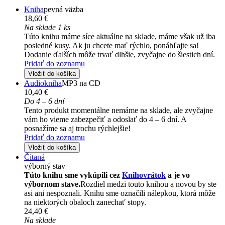
Kniha
pevná väzba
18,60 €
Na sklade 1 ks
Túto knihu máme síce aktuálne na sklade, máme však už iba
posledné kusy. Ak ju chcete mať rýchlo, ponáhľajte sa!
Dodanie ďalších môže trvať dlhšie, zvyčajne do šiestich dní.
Pridať do zoznamu
Vložiť do košíka
Audiokniha
MP3 na CD
10,40 €
Do 4 – 6 dní
Tento produkt momentálne nemáme na sklade, ale zvyčajne
vám ho vieme zabezpečiť a odoslať do 4 – 6 dní. A
posnažíme sa aj trochu rýchlejšie!
Pridať do zoznamu
Vložiť do košíka
Čítaná
výborný stav
Túto knihu sme vykúpili cez
Knihovrátok
a je vo
výbornom stave.
Rozdiel medzi touto knihou a novou by ste
asi ani nespoznali. Knihu sme označili nálepkou, ktorá môže
na niektorých obaloch zanechať stopy.
24,40 €
Na sklade