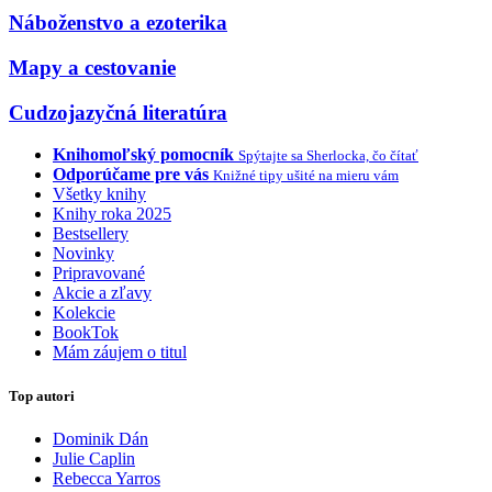
Náboženstvo a ezoterika
Mapy a cestovanie
Cudzojazyčná literatúra
Knihomoľský pomocník
Spýtajte sa Sherlocka, čo čítať
Odporúčame pre vás
Knižné tipy ušité na mieru vám
Všetky knihy
Knihy roka 2025
Bestsellery
Novinky
Pripravované
Akcie a zľavy
Kolekcie
BookTok
Mám záujem o titul
Top autori
Dominik Dán
Julie Caplin
Rebecca Yarros