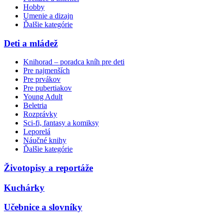
Hobby
Umenie a dizajn
Ďalšie kategórie
Deti a mládež
Knihorad – poradca kníh pre deti
Pre najmenších
Pre prvákov
Pre pubertiakov
Young Adult
Beletria
Rozprávky
Sci-fi, fantasy a komiksy
Leporelá
Náučné knihy
Ďalšie kategórie
Životopisy a reportáže
Kuchárky
Učebnice a slovníky