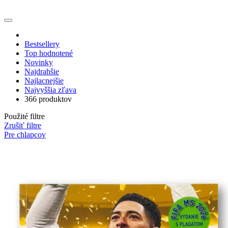
Bestsellery
Top hodnotené
Novinky
Najdrahšie
Najlacnejšie
Najvyššia zľava
366 produktov
Použité filtre
Zrušiť filtre
Pre chlapcov