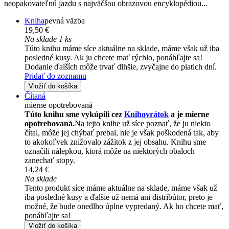
neopakovateľnú jazdu s najväčšou obrazovou encyklopédiou...
Kniha
pevná väzba
19,50 €
Na sklade 1 ks
Túto knihu máme síce aktuálne na sklade, máme však už iba
posledné kusy. Ak ju chcete mať rýchlo, ponáhľajte sa!
Dodanie ďalších môže trvať dlhšie, zvyčajne do piatich dní.
Pridať do zoznamu
Vložiť do košíka
Čítaná
mierne opotrebovaná
Túto knihu sme vykúpili cez
Knihovrátok
a je mierne
opotrebovaná.
Na tejto knihe už síce poznať, že ju niekto
čítal, môže jej chýbať prebal, nie je však poškodená tak, aby
to akokoľvek znižovalo zážitok z jej obsahu. Knihu sme
označili nálepkou, ktorá môže na niektorých obaloch
zanechať stopy.
14,24 €
Na sklade
Tento produkt síce máme aktuálne na sklade, máme však už
iba posledné kusy a ďalšie už nemá ani distribútor, preto je
možné, že bude onedlho úplne vypredaný. Ak ho chcete mať,
ponáhľajte sa!
Vložiť do košíka