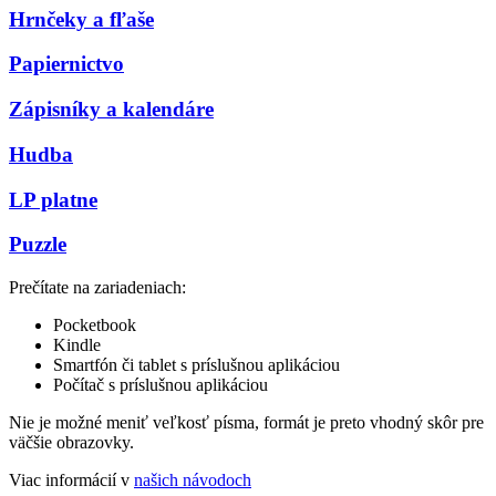
Hrnčeky a fľaše
Papiernictvo
Zápisníky a kalendáre
Hudba
LP platne
Puzzle
Prečítate na zariadeniach:
Pocketbook
Kindle
Smartfón či tablet s príslušnou aplikáciou
Počítač s príslušnou aplikáciou
Nie je možné meniť veľkosť písma, formát je preto vhodný skôr pre
väčšie obrazovky.
Viac informácií v
našich návodoch