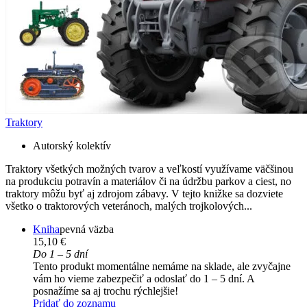
Traktory
Autorský kolektív
Traktory všetkých možných tvarov a veľkostí využívame väčšinou
na produkciu potravín a materiálov či na údržbu parkov a ciest, no
traktory môžu byť aj zdrojom zábavy. V tejto knižke sa dozviete
všetko o traktorových veteránoch, malých trojkolových...
Kniha
pevná väzba
15,10 €
Do 1 – 5 dní
Tento produkt momentálne nemáme na sklade, ale zvyčajne
vám ho vieme zabezpečiť a odoslať do 1 – 5 dní. A
posnažíme sa aj trochu rýchlejšie!
Pridať do zoznamu