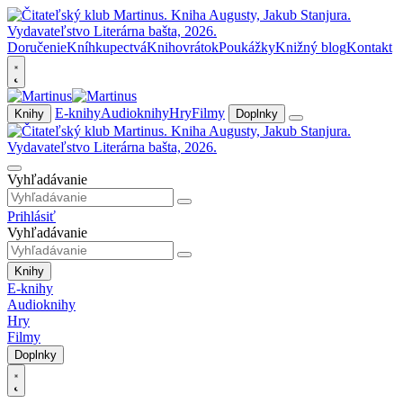
Doručenie
Kníhkupectvá
Knihovrátok
Poukážky
Knižný blog
Kontakt
E-knihy
Audioknihy
Hry
Filmy
Knihy
Doplnky
Vyhľadávanie
Prihlásiť
Vyhľadávanie
Knihy
E-knihy
Audioknihy
Hry
Filmy
Doplnky