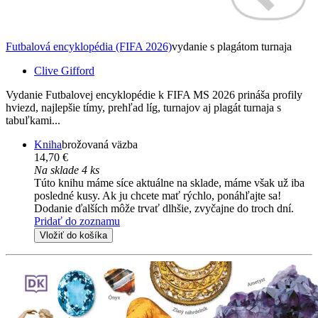
Futbalová encyklopédia (FIFA 2026)
vydanie s plagátom turnaja
Clive Gifford
Vydanie Futbalovej encyklopédie k FIFA MS 2026 prináša profily
hviezd, najlepšie tímy, prehľad líg, turnajov aj plagát turnaja s
tabuľkami...
Kniha
brožovaná väzba
14,70 €
Na sklade 4 ks
Túto knihu máme síce aktuálne na sklade, máme však už iba
posledné kusy. Ak ju chcete mať rýchlo, ponáhľajte sa!
Dodanie ďalších môže trvať dlhšie, zvyčajne do troch dní.
Pridať do zoznamu
Vložiť do košíka