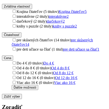
Zvláštna vlastnosť
Krajina čitateľov (5 titulov)
Krajina čitateľov
5
interaktívne (2 tituly)
interaktívne
2
darčekový (2 tituly)
darčekový
2
knihy s puzzle (2 tituly)
knihy s puzzle
2
Čitateľnosť
pre skúsených čitateľov (14 titulov)
pre skúsených
čitateľov
14
pre deti učiace sa čítať (1 titul)
pre deti učiace sa čítať
1
Cena
Do 4 € (0 titulov)
Do 4 €
Od 4 do 8 € (0 titulov)
Od 4 do 8 €
Od 8 do 12 € (0 titulov)
Od 8 do 12 €
Od 12 do 16 € (0 titulov)
Od 12 do 16 €
Viac ako 16 € (0 titulov)
Viac ako 16 €
Ďalšie možnosti
Zúžiť výber
Zoradiť