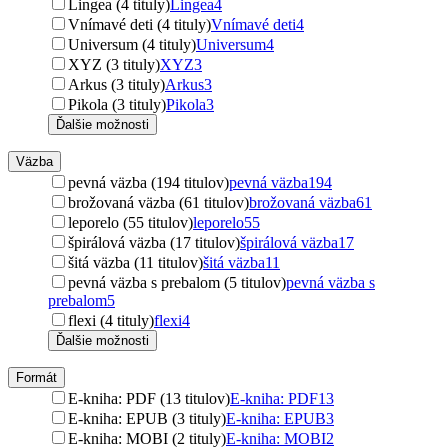
Lingea (4 tituly)
Lingea
4
Vnímavé deti (4 tituly)
Vnímavé deti
4
Universum (4 tituly)
Universum
4
XYZ (3 tituly)
XYZ
3
Arkus (3 tituly)
Arkus
3
Pikola (3 tituly)
Pikola
3
Ďalšie možnosti
Väzba
pevná väzba (194 titulov)
pevná väzba
194
brožovaná väzba (61 titulov)
brožovaná väzba
61
leporelo (55 titulov)
leporelo
55
špirálová väzba (17 titulov)
špirálová väzba
17
šitá väzba (11 titulov)
šitá väzba
11
pevná väzba s prebalom (5 titulov)
pevná väzba s
prebalom
5
flexi (4 tituly)
flexi
4
Ďalšie možnosti
Formát
E-kniha: PDF (13 titulov)
E-kniha: PDF
13
E-kniha: EPUB (3 tituly)
E-kniha: EPUB
3
E-kniha: MOBI (2 tituly)
E-kniha: MOBI
2