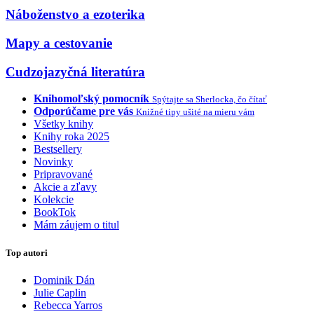
Náboženstvo a ezoterika
Mapy a cestovanie
Cudzojazyčná literatúra
Knihomoľský pomocník
Spýtajte sa Sherlocka, čo čítať
Odporúčame pre vás
Knižné tipy ušité na mieru vám
Všetky knihy
Knihy roka 2025
Bestsellery
Novinky
Pripravované
Akcie a zľavy
Kolekcie
BookTok
Mám záujem o titul
Top autori
Dominik Dán
Julie Caplin
Rebecca Yarros