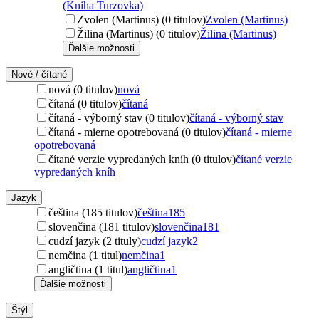
(Kniha Turzovka)
Zvolen (Martinus) (0 titulov)
Zvolen (Martinus)
Žilina (Martinus) (0 titulov)
Žilina (Martinus)
Ďalšie možnosti
Nové / čítané
nová (0 titulov)
nová
čítaná (0 titulov)
čítaná
čítaná - výborný stav (0 titulov)
čítaná - výborný stav
čítaná - mierne opotrebovaná (0 titulov)
čítaná - mierne
opotrebovaná
čítané verzie vypredaných kníh (0 titulov)
čítané verzie
vypredaných kníh
Jazyk
čeština (185 titulov)
čeština
185
slovenčina (181 titulov)
slovenčina
181
cudzí jazyk (2 tituly)
cudzí jazyk
2
nemčina (1 titul)
nemčina
1
angličtina (1 titul)
angličtina
1
Ďalšie možnosti
Štýl