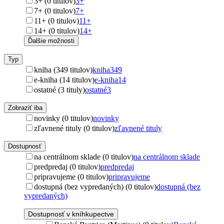
3+ (0 titulov)
3+
7+ (0 titulov)
7+
11+ (0 titulov)
11+
14+ (0 titulov)
14+
Ďalšie možnosti
Typ
kniha (349 titulov)
kniha
349
e-kniha (14 titulov)
e-kniha
14
ostatné (3 tituly)
ostatné
3
Zobraziť iba
novinky (0 titulov)
novinky
zľavnené tituly (0 titulov)
zľavnené tituly
Dostupnosť
na centrálnom sklade (0 titulov)
na centrálnom sklade
predpredaj (0 titulov)
predpredaj
pripravujeme (0 titulov)
pripravujeme
dostupná (bez vypredaných) (0 titulov)
dostupná (bez
vypredaných)
Dostupnosť v kníhkupectve