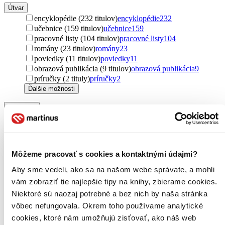
Útvar
encyklopédie (232 titulov)
encyklopédie
232
učebnice (159 titulov)
učebnice
159
pracovné listy (104 titulov)
pracovné listy
104
romány (23 titulov)
romány
23
poviedky (11 titulov)
poviedky
11
obrazová publikácia (9 titulov)
obrazová publikácia
9
príručky (2 tituly)
príručky
2
Ďalšie možnosti
Podžáner
náučné (259 titulov)
náučné
259
rozprávky (6 titulov)
rozprávky
6
komiksy (3 tituly)
komiksy
3
Môžeme pracovať s cookies a kontaktnými údajmi?
Rok vydania
2026 (0 titulov)
2026
Aby sme vedeli, ako sa na našom webe správate, a mohli
2025 (0 titulov)
2025
vám zobraziť tie najlepšie tipy na knihy, zbierame cookies.
2024 (0 titulov)
2024
Niektoré sú naozaj potrebné a bez nich by naša stránka
2023 (0 titulov)
2023
vôbec nefungovala. Okrem toho používame analytické
2022 (0 titulov)
2022
2021 a staršie (0 titulov)
2021 a staršie
cookies, ktoré nám umožňujú zisťovať, ako náš web