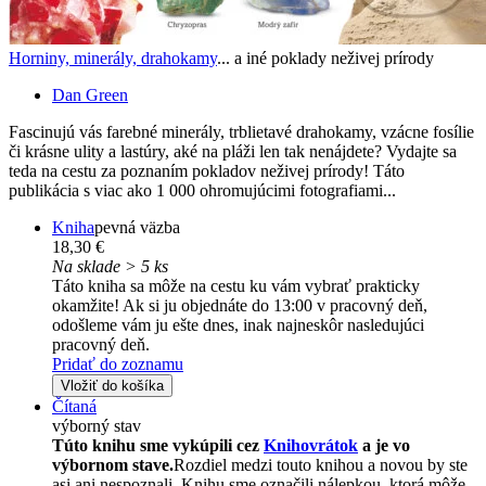
Horniny, minerály, drahokamy
... a iné poklady neživej prírody
Dan Green
Fascinujú vás farebné minerály, trblietavé drahokamy, vzácne fosílie
či krásne ulity a lastúry, aké na pláži len tak nenájdete? Vydajte sa
teda na cestu za poznaním pokladov neživej prírody! Táto
publikácia s viac ako 1 000 ohromujúcimi fotografiami...
Kniha
pevná väzba
18,30 €
Na sklade > 5 ks
Táto kniha sa môže na cestu ku vám vybrať prakticky
okamžite! Ak si ju objednáte do 13:00 v pracovný deň,
odošleme vám ju ešte dnes, inak najneskôr nasledujúci
pracovný deň.
Pridať do zoznamu
Vložiť do košíka
Čítaná
výborný stav
Túto knihu sme vykúpili cez
Knihovrátok
a je vo
výbornom stave.
Rozdiel medzi touto knihou a novou by ste
asi ani nespoznali. Knihu sme označili nálepkou, ktorá môže