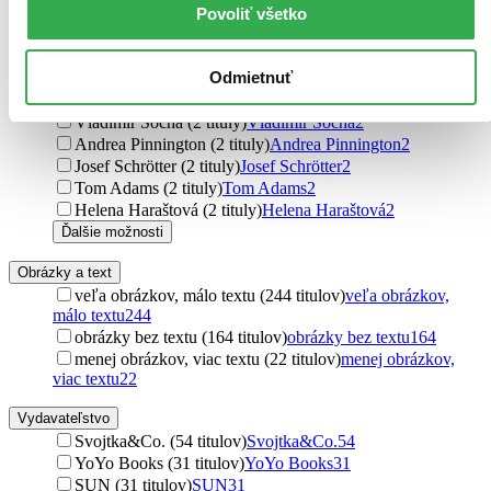
Povoliť všetko
Lucie Hášová Truhelková (3 tituly)
Lucie Hášová
Truhelková
3
David Macaulay (2 tituly)
David Macaulay
2
Odmietnuť
Camilla de la Bedoyere (2 tituly)
Camilla de la Bedoyere
2
Chris Oxlade (2 tituly)
Chris Oxlade
2
Vladimír Socha (2 tituly)
Vladimír Socha
2
Andrea Pinnington (2 tituly)
Andrea Pinnington
2
Josef Schrötter (2 tituly)
Josef Schrötter
2
Tom Adams (2 tituly)
Tom Adams
2
Helena Haraštová (2 tituly)
Helena Haraštová
2
Ďalšie možnosti
Obrázky a text
veľa obrázkov, málo textu (244 titulov)
veľa obrázkov,
málo textu
244
obrázky bez textu (164 titulov)
obrázky bez textu
164
menej obrázkov, viac textu (22 titulov)
menej obrázkov,
viac textu
22
Vydavateľstvo
Svojtka&Co. (54 titulov)
Svojtka&Co.
54
YoYo Books (31 titulov)
YoYo Books
31
SUN (31 titulov)
SUN
31