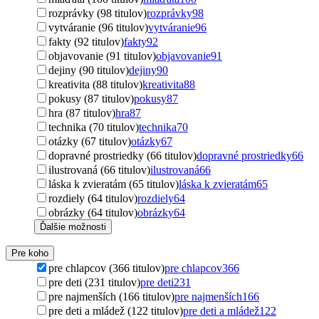
rozprávky (98 titulov)
rozprávky
98
vytváranie (96 titulov)
vytváranie
96
fakty (92 titulov)
fakty
92
objavovanie (91 titulov)
objavovanie
91
dejiny (90 titulov)
dejiny
90
kreativita (88 titulov)
kreativita
88
pokusy (87 titulov)
pokusy
87
hra (87 titulov)
hra
87
technika (70 titulov)
technika
70
otázky (67 titulov)
otázky
67
dopravné prostriedky (66 titulov)
dopravné prostriedky
66
ilustrovaná (66 titulov)
ilustrovaná
66
láska k zvieratám (65 titulov)
láska k zvieratám
65
rozdiely (64 titulov)
rozdiely
64
obrázky (64 titulov)
obrázky
64
Ďalšie možnosti
Pre koho
pre chlapcov (366 titulov)
pre chlapcov
366
pre deti (231 titulov)
pre deti
231
pre najmenších (166 titulov)
pre najmenších
166
pre deti a mládež (122 titulov)
pre deti a mládež
122