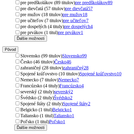
pre predškolákov (89 titulov)
pre predškolákov
89
pre dievčatá (57 titulov)
pre dievčatá
57
pre mužov (18 titulov)
pre mužov
18
pre učiteľov (7 titulov)
pre učiteľov
7
pre dospelých (4 tituly)
pre dospelých
4
pre prvákov (1 titul)
pre prvákov
1
Ďalšie možnosti
Pôvod
Slovensko (99 titulov)
Slovensko
99
Česko (46 titulov)
Česko
46
zahraničný (28 titulov)
zahraničný
28
Spojené kráľovstvo (10 titulov)
Spojené kráľovstvo
10
Nemecko (7 titulov)
Nemecko
7
Francúzsko (4 tituly)
Francúzsko
4
severský (2 tituly)
severský
2
Švédsko (2 tituly)
Švédsko
2
Spojené štáty (2 tituly)
Spojené štáty
2
Belgicko (1 titul)
Belgicko
1
Taliansko (1 titul)
Taliansko
1
Poľsko (1 titul)
Poľsko
1
Ďalšie možnosti