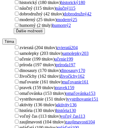
historický (180 titulov)
historický
180
náučný (115 titulov)
náučný
115
dobrodružný (42 titulov)
dobrodružný
42
moderný (25 titulov)
moderný
25
humorný (2 tituly)
humorný
2
Ďalšie možnosti
Téma
zvieratá (204 titulov)
zvieratá
204
samolepky (203 titulov)
samolepky
203
učenie (199 titulov)
učenie
199
príroda (197 titulov)
príroda
197
dinosaury (170 titulov)
dinosaury
170
živočíchy (162 titulov)
živočíchy
162
maľovanie (161 titulov)
maľovanie
161
pravek (159 titulov)
pravek
159
omaľovánka (153 titulov)
omaľovánka
153
vystrihovanie (151 titulov)
vystrihovanie
151
aktivity (136 titulov)
aktivity
136
história (130 titulov)
história
130
voľný čas (113 titulov)
voľný čas
113
zaujímavosti (104 titulov)
zaujímavosti
104
mláďatá (100 titulov)
mláďatá
100