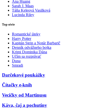
Ana Huang
Sarah J. Maas
Táňa Keleová Vasilková
Lucinda Riley
Top série
Romantické úteky
Harry Potter
Kapitán Stein a Notár Barbarič
Denník odvážneho bojka
Krimi Dominika Dána
Učím sa rozprávať
Duna
Smradi
Darčekové poukážky
Čítačky e-kníh
Vecičky od Martinusu
Káva, čaj a pochutiny