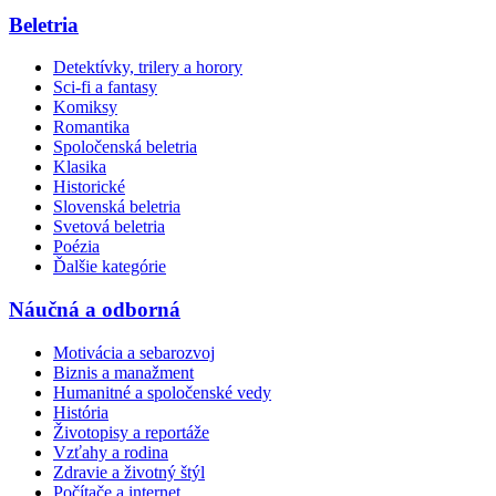
Beletria
Detektívky, trilery a horory
Sci-fi a fantasy
Komiksy
Romantika
Spoločenská beletria
Klasika
Historické
Slovenská beletria
Svetová beletria
Poézia
Ďalšie kategórie
Náučná a odborná
Motivácia a sebarozvoj
Biznis a manažment
Humanitné a spoločenské vedy
História
Životopisy a reportáže
Vzťahy a rodina
Zdravie a životný štýl
Počítače a internet