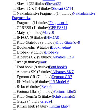
Slovart (22 titulov)
Slovart
22
Slovart CZ (14 titulov)
Slovart CZ
14
Nakladatelství Fragment (14 titulov)
Nakladatelství
Fragment
14
Fragment (11 titulov)
Fragment
11
CPRESS (11 titulov)
CPRESS
11
Matys (9 titulov)
Matys
9
INFOA (9 titulov)
INFOA
9
Klub čitateľov (9 titulov)
Klub čitateľov
9
Bookmedia (9 titulov)
Bookmedia
9
Drobek (9 titulov)
Drobek
9
Albatros CZ (9 titulov)
Albatros CZ
9
Ikar (8 titulov)
Ikar
8
Foni book (8 titulov)
Foni book
8
Albatros SK (7 titulov)
Albatros SK
7
Egmont ČR (7 titulov)
Egmont ČR
7
Jiří Models (6 titulov)
Jiří Models
6
Rebo (6 titulov)
Rebo
6
Fortuna Libri (5 titulov)
Fortuna Libri
5
Klub čtenářů (5 titulov)
Klub čtenářů
5
Grada (4 tituly)
Grada
4
Knižní klub (4 tituly)
Knižní klub
4