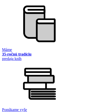
Máme
35-ročnú tradíciu
predaja kníh
Ponúkame vyše