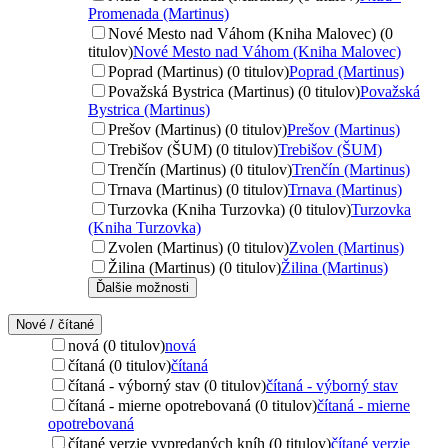
Promenada (Martinus)
Nové Mesto nad Váhom (Kniha Malovec) (0
titulov)
Nové Mesto nad Váhom (Kniha Malovec)
Poprad (Martinus) (0 titulov)
Poprad (Martinus)
Považská Bystrica (Martinus) (0 titulov)
Považská
Bystrica (Martinus)
Prešov (Martinus) (0 titulov)
Prešov (Martinus)
Trebišov (ŠUM) (0 titulov)
Trebišov (ŠUM)
Trenčín (Martinus) (0 titulov)
Trenčín (Martinus)
Trnava (Martinus) (0 titulov)
Trnava (Martinus)
Turzovka (Kniha Turzovka) (0 titulov)
Turzovka
(Kniha Turzovka)
Zvolen (Martinus) (0 titulov)
Zvolen (Martinus)
Žilina (Martinus) (0 titulov)
Žilina (Martinus)
Ďalšie možnosti
Nové / čítané
nová (0 titulov)
nová
čítaná (0 titulov)
čítaná
čítaná - výborný stav (0 titulov)
čítaná - výborný stav
čítaná - mierne opotrebovaná (0 titulov)
čítaná - mierne
opotrebovaná
čítané verzie vypredaných kníh (0 titulov)
čítané verzie