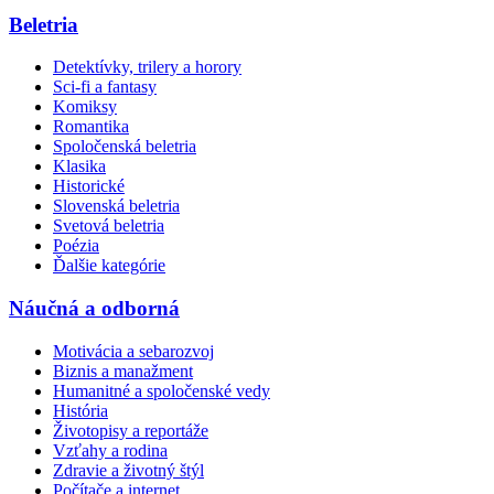
Beletria
Detektívky, trilery a horory
Sci-fi a fantasy
Komiksy
Romantika
Spoločenská beletria
Klasika
Historické
Slovenská beletria
Svetová beletria
Poézia
Ďalšie kategórie
Náučná a odborná
Motivácia a sebarozvoj
Biznis a manažment
Humanitné a spoločenské vedy
História
Životopisy a reportáže
Vzťahy a rodina
Zdravie a životný štýl
Počítače a internet