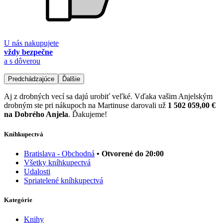
U nás nakupujete
vždy bezpečne
a s dôverou
Predchádzajúce
Ďalšie
Aj z drobných vecí sa dajú urobiť veľké. Vďaka vašim Anjelským
drobným ste pri nákupoch na Martinuse darovali už
1 502 059,00 €
na Dobrého Anjela
. Ďakujeme!
Kníhkupectvá
Bratislava - Obchodná
• Otvorené do 20:00
Všetky kníhkupectvá
Udalosti
Spriatelené kníhkupectvá
Kategórie
Knihy