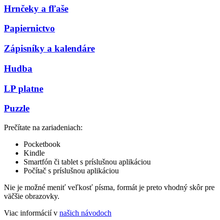
Hrnčeky a fľaše
Papiernictvo
Zápisníky a kalendáre
Hudba
LP platne
Puzzle
Prečítate na zariadeniach:
Pocketbook
Kindle
Smartfón či tablet s príslušnou aplikáciou
Počítač s príslušnou aplikáciou
Nie je možné meniť veľkosť písma, formát je preto vhodný skôr pre
väčšie obrazovky.
Viac informácií v
našich návodoch