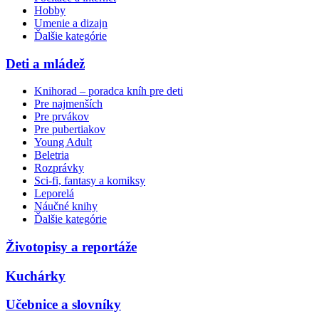
Hobby
Umenie a dizajn
Ďalšie kategórie
Deti a mládež
Knihorad – poradca kníh pre deti
Pre najmenších
Pre prvákov
Pre pubertiakov
Young Adult
Beletria
Rozprávky
Sci-fi, fantasy a komiksy
Leporelá
Náučné knihy
Ďalšie kategórie
Životopisy a reportáže
Kuchárky
Učebnice a slovníky