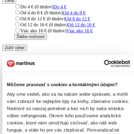
Cena
Do 4 € (0 titulov)
Do 4 €
Od 4 do 8 € (0 titulov)
Od 4 do 8 €
Od 8 do 12 € (0 titulov)
Od 8 do 12 €
Od 12 do 16 € (0 titulov)
Od 12 do 16 €
Viac ako 16 € (0 titulov)
Viac ako 16 €
Ďalšie možnosti
Zúžiť výber
Zoradiť
Môžeme pracovať s cookies a kontaktnými údajmi?
Bestsellery
Aby sme vedeli, ako sa na našom webe správate, a mohli
Top hodnotené
Novinky
vám zobraziť tie najlepšie tipy na knihy, zbierame cookies.
Najdrahšie
Niektoré sú naozaj potrebné a bez nich by naša stránka
Najlacnejšie
vôbec nefungovala. Okrem toho používame analytické
Najvyššia zľava
cookies, ktoré nám umožňujú zisťovať, ako náš web
funguje, a stále ho pre vás zlepšovať. Personalizačné
Použité filtre