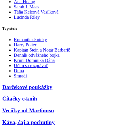
Ana Huang
Sarah J. Maas
Táňa Keleová Vasilková
Lucinda Riley
Top série
Romantické úteky
Harry Potter
Kapitán Stein a Notár Barbarič
Denník odvážneho bojka
Krimi Dominika Dána
Učím sa rozprávať
Duna
Smradi
Darčekové poukážky
Čítačky e-kníh
Vecičky od Martinusu
Káva, čaj a pochutiny