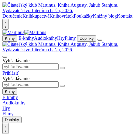
Doručenie
Kníhkupectvá
Knihovrátok
Poukážky
Knižný blog
Kontakt
E-knihy
Audioknihy
Hry
Filmy
Knihy
Doplnky
Vyhľadávanie
Prihlásiť
Vyhľadávanie
Knihy
E-knihy
Audioknihy
Hry
Filmy
Doplnky