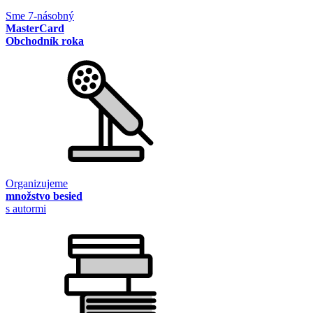
Sme 7-násobný
MasterCard
Obchodník roka
Organizujeme
množstvo besied
s autormi