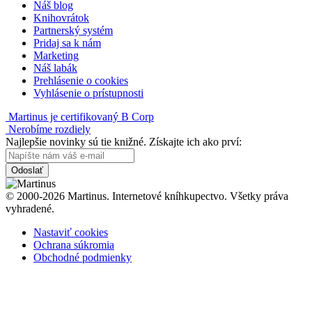
Náš blog
Knihovrátok
Partnerský systém
Pridaj sa k nám
Marketing
Náš labák
Prehlásenie o cookies
Vyhlásenie o prístupnosti
Martinus je certifikovaný B Corp
Nerobíme rozdiely
Najlepšie novinky sú tie knižné. Získajte ich ako prví:
Odoslať
© 2000-2026 Martinus. Internetové kníhkupectvo. Všetky práva
vyhradené.
Nastaviť cookies
Ochrana súkromia
Obchodné podmienky