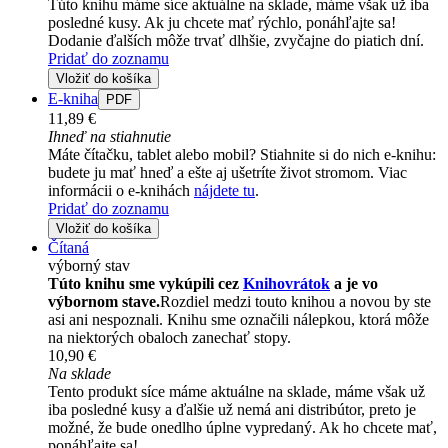
Túto knihu máme síce aktuálne na sklade, máme však už iba
posledné kusy. Ak ju chcete mať rýchlo, ponáhľajte sa!
Dodanie ďalších môže trvať dlhšie, zvyčajne do piatich dní.
Pridať do zoznamu
Vložiť do košíka
E-kniha
PDF
11,89 €
Ihneď na stiahnutie
Máte čítačku, tablet alebo mobil? Stiahnite si do nich e-knihu:
budete ju mať hneď a ešte aj ušetríte život stromom. Viac
informácii o e-knihách
nájdete tu
.
Pridať do zoznamu
Vložiť do košíka
Čítaná
výborný stav
Túto knihu sme vykúpili cez
Knihovrátok
a je vo
výbornom stave.
Rozdiel medzi touto knihou a novou by ste
asi ani nespoznali. Knihu sme označili nálepkou, ktorá môže
na niektorých obaloch zanechať stopy.
10,90 €
Na sklade
Tento produkt síce máme aktuálne na sklade, máme však už
iba posledné kusy a ďalšie už nemá ani distribútor, preto je
možné, že bude onedlho úplne vypredaný. Ak ho chcete mať,
ponáhľajte sa!