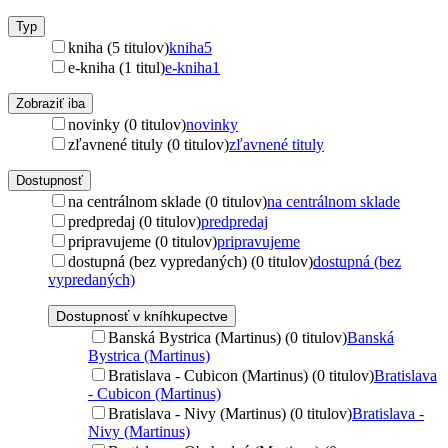
Typ
kniha (5 titulov)
kniha
5
e-kniha (1 titul)
e-kniha
1
Zobraziť iba
novinky (0 titulov)
novinky
zľavnené tituly (0 titulov)
zľavnené tituly
Dostupnosť
na centrálnom sklade (0 titulov)
na centrálnom sklade
predpredaj (0 titulov)
predpredaj
pripravujeme (0 titulov)
pripravujeme
dostupná (bez vypredaných) (0 titulov)
dostupná (bez
vypredaných)
Dostupnosť v kníhkupectve
Banská Bystrica (Martinus) (0 titulov)
Banská
Bystrica (Martinus)
Bratislava - Cubicon (Martinus) (0 titulov)
Bratislava
- Cubicon (Martinus)
Bratislava - Nivy (Martinus) (0 titulov)
Bratislava -
Nivy (Martinus)