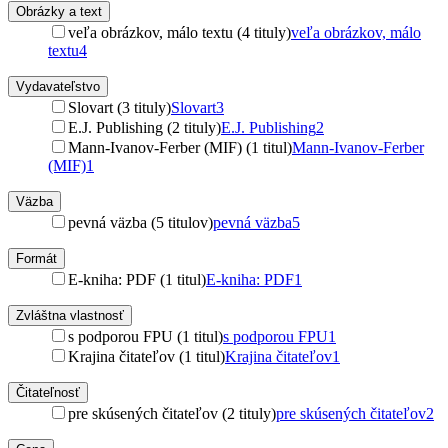
Obrázky a text
veľa obrázkov, málo textu (4 tituly)
veľa obrázkov, málo
textu
4
Vydavateľstvo
Slovart (3 tituly)
Slovart
3
E.J. Publishing (2 tituly)
E.J. Publishing
2
Mann-Ivanov-Ferber (MIF) (1 titul)
Mann-Ivanov-Ferber
(MIF)
1
Väzba
pevná väzba (5 titulov)
pevná väzba
5
Formát
E-kniha: PDF (1 titul)
E-kniha: PDF
1
Zvláštna vlastnosť
s podporou FPU (1 titul)
s podporou FPU
1
Krajina čitateľov (1 titul)
Krajina čitateľov
1
Čitateľnosť
pre skúsených čitateľov (2 tituly)
pre skúsených čitateľov
2