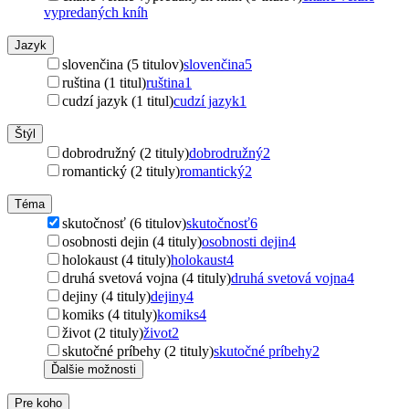
vypredaných kníh
Jazyk
slovenčina (5 titulov)
slovenčina
5
ruština (1 titul)
ruština
1
cudzí jazyk (1 titul)
cudzí jazyk
1
Štýl
dobrodružný (2 tituly)
dobrodružný
2
romantický (2 tituly)
romantický
2
Téma
skutočnosť (6 titulov)
skutočnosť
6
osobnosti dejin (4 tituly)
osobnosti dejin
4
holokaust (4 tituly)
holokaust
4
druhá svetová vojna (4 tituly)
druhá svetová vojna
4
dejiny (4 tituly)
dejiny
4
komiks (4 tituly)
komiks
4
život (2 tituly)
život
2
skutočné príbehy (2 tituly)
skutočné príbehy
2
Ďalšie možnosti
Pre koho