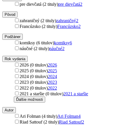
pre dievčatá (2 tituly)
pre dievčatá
2
Pôvod
zahraničný (2 tituly)
zahraničný
2
Francúzsko (2 tituly)
Francúzsko
2
Podžáner
komiksy (6 titulov)
komiksy
6
náučné (2 tituly)
náučné
2
Rok vydania
2026 (0 titulov)
2026
2025 (0 titulov)
2025
2024 (0 titulov)
2024
2023 (0 titulov)
2023
2022 (0 titulov)
2022
2021 a staršie (0 titulov)
2021 a staršie
Ďalšie možnosti
Autor
Ari Folman (4 tituly)
Ari Folman
4
Riad Sattouf (2 tituly)
Riad Sattouf
2