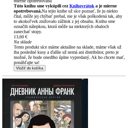
mierne opotrebovaná
Túto knihu sme vykúpili cez
Knihovrátok
a je mierne
opotrebovaná.
Na tejto knihe už síce poznať, že ju niekto
čítal, môže jej chýbať prebal, nie je však poškodená tak, aby
to akokoľvek znižovalo zážitok z jej obsahu. Knihu sme
označili nálepkou, ktorá môže na niektorých obaloch
zanechať stopy.
13,60 €
Na sklade
Tento produkt síce máme aktuálne na sklade, máme však už
iba posledné kusy a ďalšie už nemá ani distribútor, preto je
možné, že bude onedlho úplne vypredaný. Ak ho chcete mať,
ponáhľajte sa!
Vložiť do košíka