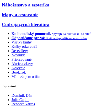
Náboženstvo a ezoterika
Mapy a cestovanie
Cudzojazyčná literatúra
Knihomoľský pomocník
Spýtajte sa Sherlocka, čo čítať
Odporúčame pre vás
Knižné tipy ušité na mieru vám
Všetky knihy
Knihy roka 2025
Bestsellery
Novinky
Pripravované
Akcie a zľavy
Kolekcie
BookTok
Mám záujem o titul
Top autori
Dominik Dán
Julie Caplin
Rebecca Yarros