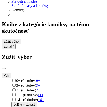
Pre deti a mládež
Sci-fi, fantasy a komiksy
Komiksy
Knihy z kategórie komiksy na tému
skutočnosť
Zúžiť výber
Zoradiť
Zúžiť výber
Vek
0+ (0 titulov)
0+
3+ (0 titulov)
3+
7+ (0 titulov)
7+
11+ (0 titulov)
11+
14+ (0 titulov)
14+
Ďalšie možnosti