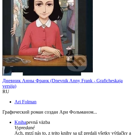
Дневник Анны Франк (Dnevnik Anny Frank - Graficheskaja
versija)
RU
Ari Folman
Графический роман создан Ари Фольманом...
Kniha
pevná väzba
Vypredané
Ach, mrzí nás to, z tejto knihy sa už predali všetky výtlačky a