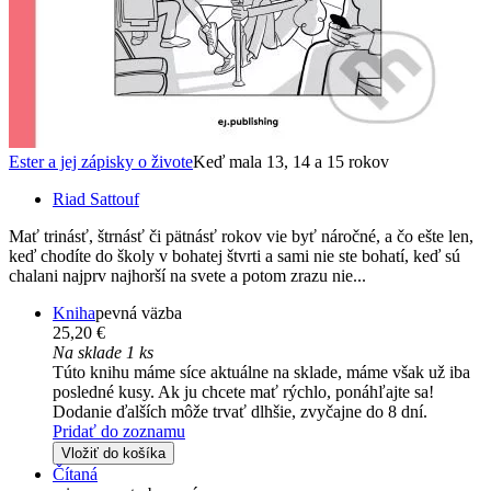
Ester a jej zápisky o živote
Keď mala 13, 14 a 15 rokov
Riad Sattouf
Mať trinásť, štrnásť či pätnásť rokov vie byť náročné, a čo ešte len,
keď chodíte do školy v bohatej štvrti a sami nie ste bohatí, keď sú
chalani najprv najhorší na svete a potom zrazu nie...
Kniha
pevná väzba
25,20 €
Na sklade 1 ks
Túto knihu máme síce aktuálne na sklade, máme však už iba
posledné kusy. Ak ju chcete mať rýchlo, ponáhľajte sa!
Dodanie ďalších môže trvať dlhšie, zvyčajne do 8 dní.
Pridať do zoznamu
Vložiť do košíka
Čítaná