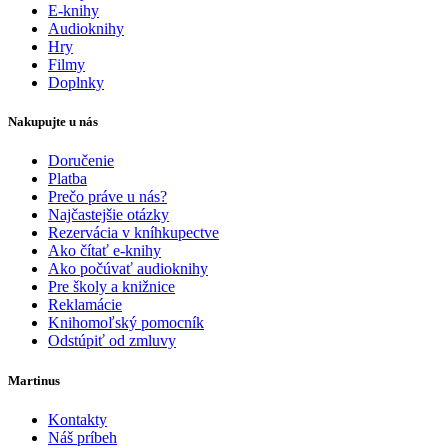
E-knihy
Audioknihy
Hry
Filmy
Doplnky
Nakupujte u nás
Doručenie
Platba
Prečo práve u nás?
Najčastejšie otázky
Rezervácia v kníhkupectve
Ako čítať e-knihy
Ako počúvať audioknihy
Pre školy a knižnice
Reklamácie
Knihomoľský pomocník
Odstúpiť od zmluvy
Martinus
Kontakty
Náš príbeh