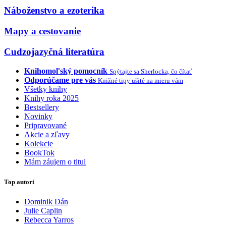
Náboženstvo a ezoterika
Mapy a cestovanie
Cudzojazyčná literatúra
Knihomoľský pomocník
Spýtajte sa Sherlocka, čo čítať
Odporúčame pre vás
Knižné tipy ušité na mieru vám
Všetky knihy
Knihy roka 2025
Bestsellery
Novinky
Pripravované
Akcie a zľavy
Kolekcie
BookTok
Mám záujem o titul
Top autori
Dominik Dán
Julie Caplin
Rebecca Yarros