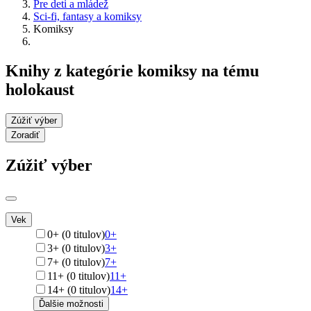
Pre deti a mládež
Sci-fi, fantasy a komiksy
Komiksy
Knihy z kategórie komiksy na tému
holokaust
Zúžiť výber
Zoradiť
Zúžiť výber
Vek
0+ (0 titulov)
0+
3+ (0 titulov)
3+
7+ (0 titulov)
7+
11+ (0 titulov)
11+
14+ (0 titulov)
14+
Ďalšie možnosti