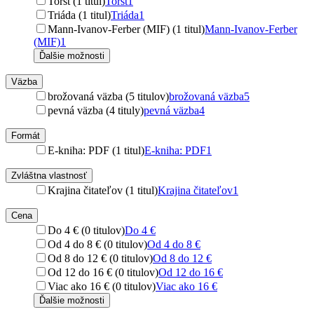
Torst (1 titul)
Torst
1
Triáda (1 titul)
Triáda
1
Mann-Ivanov-Ferber (MIF) (1 titul)
Mann-Ivanov-Ferber
(MIF)
1
Ďalšie možnosti
Väzba
brožovaná väzba (5 titulov)
brožovaná väzba
5
pevná väzba (4 tituly)
pevná väzba
4
Formát
E-kniha: PDF (1 titul)
E-kniha: PDF
1
Zvláštna vlastnosť
Krajina čitateľov (1 titul)
Krajina čitateľov
1
Cena
Do 4 € (0 titulov)
Do 4 €
Od 4 do 8 € (0 titulov)
Od 4 do 8 €
Od 8 do 12 € (0 titulov)
Od 8 do 12 €
Od 12 do 16 € (0 titulov)
Od 12 do 16 €
Viac ako 16 € (0 titulov)
Viac ako 16 €
Ďalšie možnosti