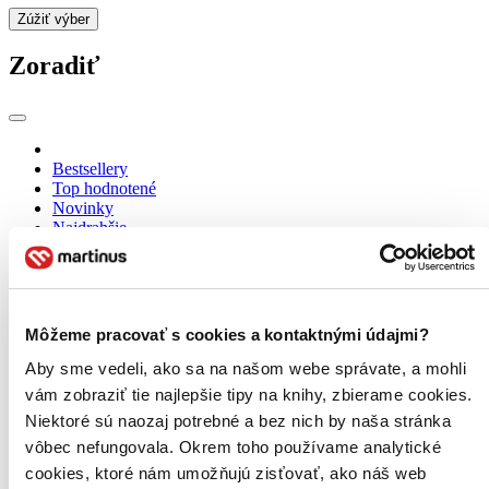
Zúžiť výber
Zoradiť
Bestsellery
Top hodnotené
Novinky
Najdrahšie
Najlacnejšie
Najvyššia zľava
Použité filtre
Môžeme pracovať s cookies a kontaktnými údajmi?
Zrušiť filtre
Na tému holokaust
Aby sme vedeli, ako sa na našom webe správate, a mohli
vám zobraziť tie najlepšie tipy na knihy, zbierame cookies.
Niektoré sú naozaj potrebné a bez nich by naša stránka
vôbec nefungovala. Okrem toho používame analytické
cookies, ktoré nám umožňujú zisťovať, ako náš web