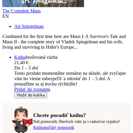
The Complete Maus
EN
Art Spiegelman
Combined for the first time here are Maus I: A Survivor's Tale and
Maus II - the complete story of Vladek Spiegelman and his wife,
living and surviving in Hitler's Europe...
Kniha
brožovaná väzba
21,40 €
Do 1 – 5 dní
Tento produkt momentálne nemáme na sklade, ale zvyčajne
vám ho vieme zabezpečiť a odoslať do 1 – 5 dní. A
posnažíme sa aj trochu rýchlejšie!
Pridať do zoznamu
Vložiť do košíka
Chcete poradiť knihu?
Náš pomocník Sherlock vám ju s radosťou vypátra!
Knihomoľský pomocník