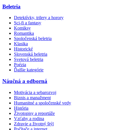
Beletria
Detektívky, trilery a horory
Sci-fi a fantasy
Komiksy
Romantika
Spoločenská beletria
Klasika
Historické
Slovenská beletria
Svetová beletria
Poézia
Ďalšie kategórie
Náučná a odborná
Motivácia a sebarozvoj
Biznis a manažment
Humanitné a spoločenské vedy
História
Životopisy a reportáže
Vzťahy a rodina
Zdravie a životný štýl
Počítače a internet