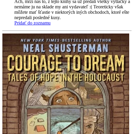
Ach, mrzí nás to, z tejto knihy sa už predali všetky výtlačky a
nemáme ju na sklade my ani vydavateľ :( Teoreticky však
môžete mať šťastie v niektorých iných obchodoch, ktoré ešte
nepredali posledné kusy.
Pridať do zoznamu