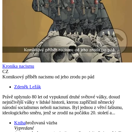
Kronika nacismu
CZ
Komiksový příběh nacismu od jeho zrodu po pád
Zdeněk Ležák
Právě uplynulo 80 let od vypuknutí druhé světové války, dosud
nejničivější války v lidské historii, kterou zapříčinil německý
národní socialismus neboli nacismus. Byl jednou z větví fašismu,
ideologického směru, jenž se zrodil na počátku 20. století a...
Kniha
brožovaná väzba
Vypredané