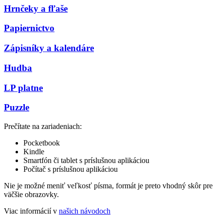
Hrnčeky a fľaše
Papiernictvo
Zápisníky a kalendáre
Hudba
LP platne
Puzzle
Prečítate na zariadeniach:
Pocketbook
Kindle
Smartfón či tablet s príslušnou aplikáciou
Počítač s príslušnou aplikáciou
Nie je možné meniť veľkosť písma, formát je preto vhodný skôr pre
väčšie obrazovky.
Viac informácií v
našich návodoch