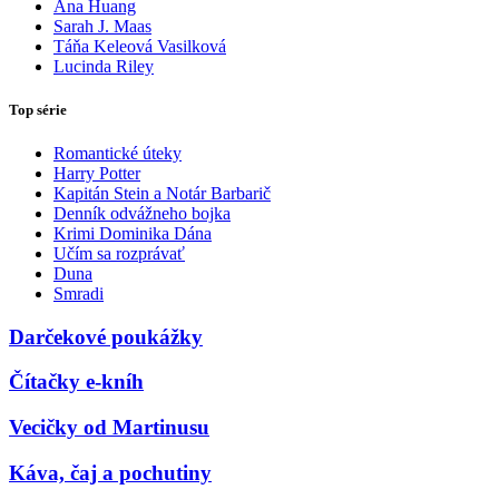
Ana Huang
Sarah J. Maas
Táňa Keleová Vasilková
Lucinda Riley
Top série
Romantické úteky
Harry Potter
Kapitán Stein a Notár Barbarič
Denník odvážneho bojka
Krimi Dominika Dána
Učím sa rozprávať
Duna
Smradi
Darčekové poukážky
Čítačky e-kníh
Vecičky od Martinusu
Káva, čaj a pochutiny