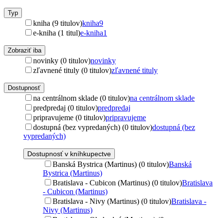
Typ
kniha (9 titulov)
kniha
9
e-kniha (1 titul)
e-kniha
1
Zobraziť iba
novinky (0 titulov)
novinky
zľavnené tituly (0 titulov)
zľavnené tituly
Dostupnosť
na centrálnom sklade (0 titulov)
na centrálnom sklade
predpredaj (0 titulov)
predpredaj
pripravujeme (0 titulov)
pripravujeme
dostupná (bez vypredaných) (0 titulov)
dostupná (bez
vypredaných)
Dostupnosť v kníhkupectve
Banská Bystrica (Martinus) (0 titulov)
Banská
Bystrica (Martinus)
Bratislava - Cubicon (Martinus) (0 titulov)
Bratislava
- Cubicon (Martinus)
Bratislava - Nivy (Martinus) (0 titulov)
Bratislava -
Nivy (Martinus)