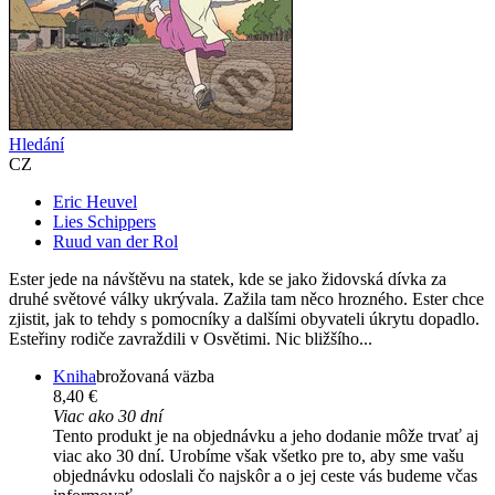
Hledání
CZ
Eric Heuvel
Lies Schippers
Ruud van der Rol
Ester jede na návštěvu na statek, kde se jako židovská dívka za
druhé světové války ukrývala. Zažila tam něco hrozného. Ester chce
zjistit, jak to tehdy s pomocníky a dalšími obyvateli úkrytu dopadlo.
Esteřiny rodiče zavraždili v Osvětimi. Nic bližšího...
Kniha
brožovaná väzba
8,40 €
Viac ako 30 dní
Tento produkt je na objednávku a jeho dodanie môže trvať aj
viac ako 30 dní. Urobíme však všetko pre to, aby sme vašu
objednávku odoslali čo najskôr a o jej ceste vás budeme včas