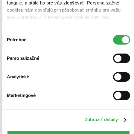
funguje, a stále ho pre vás zlepšovať. Personalizačné
cookies nám dovoľujú prispôsobovať stránku pre vašu
lepšiu orientáciu. Marketingové cookies nám zas
umožňujú zobrazenie relevantnej reklamy. Niektoré údaje
zdieľame aj s tretími stranami. Veľmi by nám pomohlo,
Výber
keby sme mohli používať všetky tieto cookies. Ďakujeme!
Potrebné
súhlasu
Personalizačné
Analytické
Marketingové
Zobraziť detaily