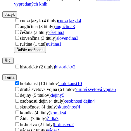
vypredaných kníh
Jazyk
cudzí jazyk (4 tituly)
cudzí jazyk
4
angličtina (3 tituly)
angličtina
3
čeština (3 tituly)
čeština
3
slovenčina (3 tituly)
slovenčina
3
ruština (1 titul)
ruština
1
Ďalšie možnosti
Štýl
historický (2 tituly)
historický
2
Téma
holokaust (10 titulov)
holokaust
10
druhá svetová vojna (6 titulov)
druhá svetová vojna
6
dejiny (5 titulov)
dejiny
5
osobnosti dejin (4 tituly)
osobnosti dejin
4
skutočnosť (4 tituly)
skutočnosť
4
komiks (4 tituly)
komiks
4
Židia (3 tituly)
Židia
3
hrdinstvo (2 tituly)
hrdinstvo
2
nádej (2 tituly)
nádej
2