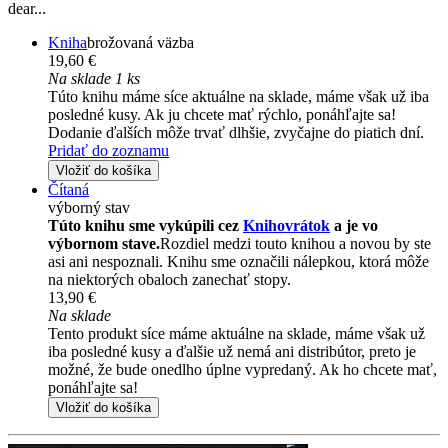
dear...
Kniha
brožovaná väzba
19,60 €
Na sklade 1 ks
Túto knihu máme síce aktuálne na sklade, máme však už iba
posledné kusy. Ak ju chcete mať rýchlo, ponáhľajte sa!
Dodanie ďalších môže trvať dlhšie, zvyčajne do piatich dní.
Pridať do zoznamu
Vložiť do košíka
Čítaná
výborný stav
Túto knihu sme vykúpili cez
Knihovrátok
a je vo
výbornom stave.
Rozdiel medzi touto knihou a novou by ste
asi ani nespoznali. Knihu sme označili nálepkou, ktorá môže
na niektorých obaloch zanechať stopy.
13,90 €
Na sklade
Tento produkt síce máme aktuálne na sklade, máme však už
iba posledné kusy a ďalšie už nemá ani distribútor, preto je
možné, že bude onedlho úplne vypredaný. Ak ho chcete mať,
ponáhľajte sa!
Vložiť do košíka