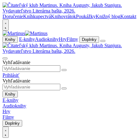
Doručenie
Kníhkupectvá
Knihovrátok
Poukážky
Knižný blog
Kontakt
E-knihy
Audioknihy
Hry
Filmy
Knihy
Doplnky
Vyhľadávanie
Prihlásiť
Vyhľadávanie
Knihy
E-knihy
Audioknihy
Hry
Filmy
Doplnky