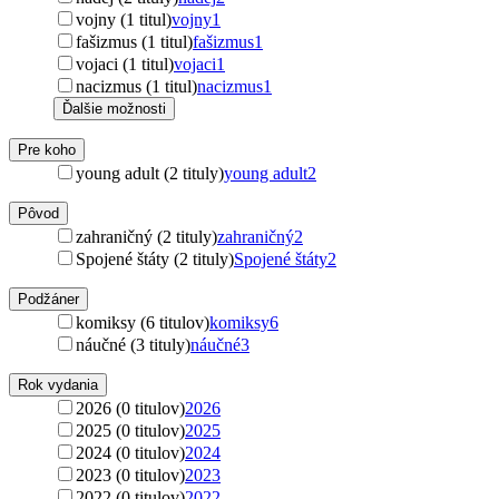
vojny (1 titul)
vojny
1
fašizmus (1 titul)
fašizmus
1
vojaci (1 titul)
vojaci
1
nacizmus (1 titul)
nacizmus
1
Ďalšie možnosti
Pre koho
young adult (2 tituly)
young adult
2
Pôvod
zahraničný (2 tituly)
zahraničný
2
Spojené štáty (2 tituly)
Spojené štáty
2
Podžáner
komiksy (6 titulov)
komiksy
6
náučné (3 tituly)
náučné
3
Rok vydania
2026 (0 titulov)
2026
2025 (0 titulov)
2025
2024 (0 titulov)
2024
2023 (0 titulov)
2023
2022 (0 titulov)
2022