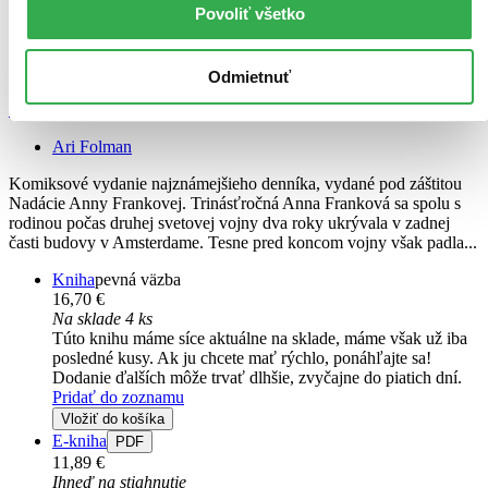
Povoliť všetko
Odmietnuť
Denník Anny Frankovej (komiks)
Ari Folman
Komiksové vydanie najznámejšieho denníka, vydané pod záštitou
Nadácie Anny Frankovej. Trinásťročná Anna Franková sa spolu s
rodinou počas druhej svetovej vojny dva roky ukrývala v zadnej
časti budovy v Amsterdame. Tesne pred koncom vojny však padla...
Kniha
pevná väzba
16,70 €
Na sklade 4 ks
Túto knihu máme síce aktuálne na sklade, máme však už iba
posledné kusy. Ak ju chcete mať rýchlo, ponáhľajte sa!
Dodanie ďalších môže trvať dlhšie, zvyčajne do piatich dní.
Pridať do zoznamu
Vložiť do košíka
E-kniha
PDF
11,89 €
Ihneď na stiahnutie