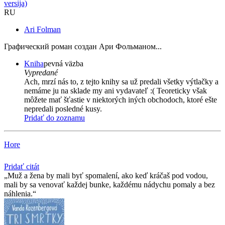
versija)
RU
Ari Folman
Графический роман создан Ари Фольманом...
Kniha
pevná väzba
Vypredané
Ach, mrzí nás to, z tejto knihy sa už predali všetky výtlačky a
nemáme ju na sklade my ani vydavateľ :( Teoreticky však
môžete mať šťastie v niektorých iných obchodoch, ktoré ešte
nepredali posledné kusy.
Pridať do zoznamu
Hore
Pridať citát
Muž a žena by mali byť spomalení, ako keď kráčaš pod vodou,
mali by sa venovať každej bunke, každému nádychu pomaly a bez
náhlenia.