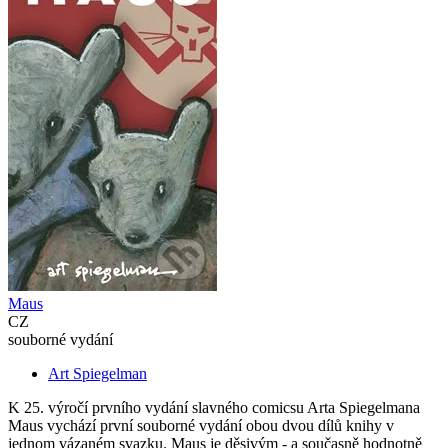
Maus
CZ
souborné vydání
Art Spiegelman
K 25. výročí prvního vydání slavného comicsu Arta Spiegelmana
Maus vychází první souborné vydání obou dvou dílů knihy v
jednom vázaném svazku. Maus je děsivým - a současně hodnotně