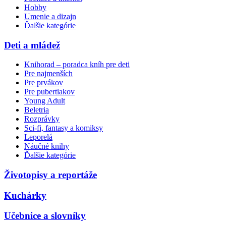
Hobby
Umenie a dizajn
Ďalšie kategórie
Deti a mládež
Knihorad – poradca kníh pre deti
Pre najmenších
Pre prvákov
Pre pubertiakov
Young Adult
Beletria
Rozprávky
Sci-fi, fantasy a komiksy
Leporelá
Náučné knihy
Ďalšie kategórie
Životopisy a reportáže
Kuchárky
Učebnice a slovníky