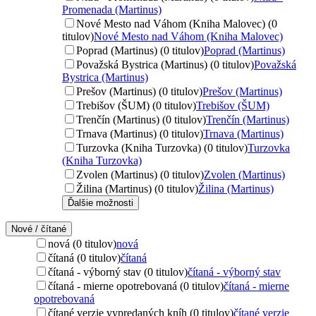
Promenada (Martinus)
Nové Mesto nad Váhom (Kniha Malovec) (0
titulov)
Nové Mesto nad Váhom (Kniha Malovec)
Poprad (Martinus) (0 titulov)
Poprad (Martinus)
Považská Bystrica (Martinus) (0 titulov)
Považská
Bystrica (Martinus)
Prešov (Martinus) (0 titulov)
Prešov (Martinus)
Trebišov (ŠUM) (0 titulov)
Trebišov (ŠUM)
Trenčín (Martinus) (0 titulov)
Trenčín (Martinus)
Trnava (Martinus) (0 titulov)
Trnava (Martinus)
Turzovka (Kniha Turzovka) (0 titulov)
Turzovka
(Kniha Turzovka)
Zvolen (Martinus) (0 titulov)
Zvolen (Martinus)
Žilina (Martinus) (0 titulov)
Žilina (Martinus)
Ďalšie možnosti
Nové / čítané
nová (0 titulov)
nová
čítaná (0 titulov)
čítaná
čítaná - výborný stav (0 titulov)
čítaná - výborný stav
čítaná - mierne opotrebovaná (0 titulov)
čítaná - mierne
opotrebovaná
čítané verzie vypredaných kníh (0 titulov)
čítané verzie