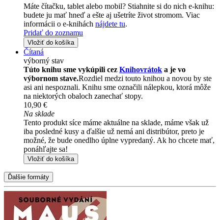
Máte čítačku, tablet alebo mobil? Stiahnite si do nich e-knihu:
budete ju mať hneď a ešte aj ušetríte život stromom. Viac
informácii o e-knihách
nájdete tu
.
Pridať do zoznamu
Vložiť do košíka
Čítaná
výborný stav
Túto knihu sme vykúpili cez
Knihovrátok
a je vo
výbornom stave.
Rozdiel medzi touto knihou a novou by ste
asi ani nespoznali. Knihu sme označili nálepkou, ktorá môže
na niektorých obaloch zanechať stopy.
10,90 €
Na sklade
Tento produkt síce máme aktuálne na sklade, máme však už
iba posledné kusy a ďalšie už nemá ani distribútor, preto je
možné, že bude onedlho úplne vypredaný. Ak ho chcete mať,
ponáhľajte sa!
Vložiť do košíka
Ďalšie formáty