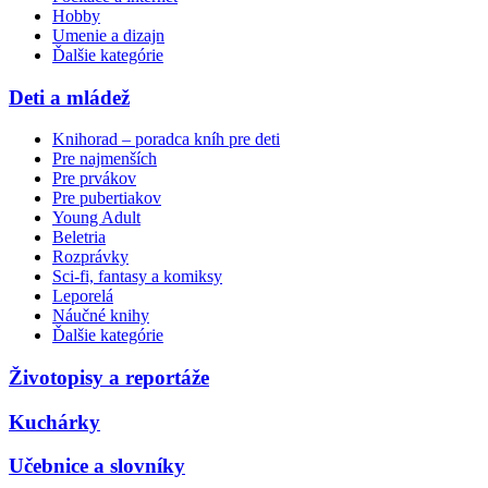
Hobby
Umenie a dizajn
Ďalšie kategórie
Deti a mládež
Knihorad – poradca kníh pre deti
Pre najmenších
Pre prvákov
Pre pubertiakov
Young Adult
Beletria
Rozprávky
Sci-fi, fantasy a komiksy
Leporelá
Náučné knihy
Ďalšie kategórie
Životopisy a reportáže
Kuchárky
Učebnice a slovníky