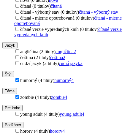
nová (0 titulov)
nová
čítaná (0 titulov)
čítaná
čítaná - výborný stav (0 titulov)
čítaná - výborný stav
čítaná - mierne opotrebovaná (0 titulov)
čítaná - mierne
opotrebovaná
čítané verzie vypredaných kníh (0 titulov)
čítané verzie
vypredaných kníh
Jazyk
angličtina (2 tituly)
angličtina
2
čeština (2 tituly)
čeština
2
cudzí jazyk (2 tituly)
cudzí jazyk
2
Štýl
humorný (4 tituly)
humorný
4
Téma
zombie (4 tituly)
zombie
4
Pre koho
young adult (4 tituly)
young adult
4
Podžáner
horory (4 tituly)
horory
4