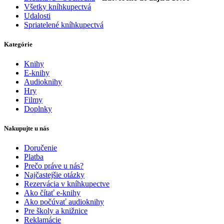
Všetky kníhkupectvá
Udalosti
Spriatelené kníhkupectvá
Kategórie
Knihy
E-knihy
Audioknihy
Hry
Filmy
Doplnky
Nakupujte u nás
Doručenie
Platba
Prečo práve u nás?
Najčastejšie otázky
Rezervácia v kníhkupectve
Ako čítať e-knihy
Ako počúvať audioknihy
Pre školy a knižnice
Reklamácie