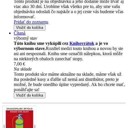
Tento produkt je na objednávku a jeho dodanie môže trvať aj
viac ako 30 dní. Urobíme však všetko pre to, aby sme vašu
objednávku odoslali čo najskôr a o jej ceste vás budeme včas
informovať.
Pridať do zoznamu
Vložiť do košíka
Čítaná
výborný stav
Túto knihu sme vykúpili cez
Knihovrátok
a je vo
výbornom stave.
Rozdiel medzi touto knihou a novou by ste
asi ani nespoznali. Knihu sme označili nálepkou, ktorá môže
na niektorých obaloch zanechať stopy.
7,00 €
Na sklade
Tento produkt síce máme aktuálne na sklade, máme však už
iba posledné kusy a ďalšie už nemá ani distribútor, preto je
možné, že bude onedlho úplne vypredaný. Ak ho chcete mať,
ponáhľajte sa!
Vložiť do košíka