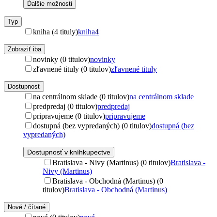
Ďalšie možnosti
Typ
kniha (4 tituly)
kniha
4
Zobraziť iba
novinky (0 titulov)
novinky
zľavnené tituly (0 titulov)
zľavnené tituly
Dostupnosť
na centrálnom sklade (0 titulov)
na centrálnom sklade
predpredaj (0 titulov)
predpredaj
pripravujeme (0 titulov)
pripravujeme
dostupná (bez vypredaných) (0 titulov)
dostupná (bez
vypredaných)
Dostupnosť v kníhkupectve
Bratislava - Nivy (Martinus) (0 titulov)
Bratislava -
Nivy (Martinus)
Bratislava - Obchodná (Martinus) (0
titulov)
Bratislava - Obchodná (Martinus)
Nové / čítané