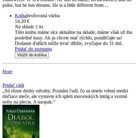
pulse, but he has dreams. He is a little different from ...
Kniha
brožovaná väzba
14,20 €
Na sklade 1 ks
Túto knihu máme síce aktuálne na sklade, máme však už iba
posledné kusy. Ak ju chcete mať rýchlo, ponáhľajte sa!
Dodanie ďalších môže trvať dlhšie, zvyčajne do 31 dní.
Pridať do zoznamu
Vložiť do košíka
Hore
Pridať citát
Sú rôzne druhy odvahy. Poznám ľudí, čo sa smelo vrhnú medzi
rinčiace meče, ale vystavte ich spleti mocenských intríg a vezmú
nohy na plecia. A naopak.