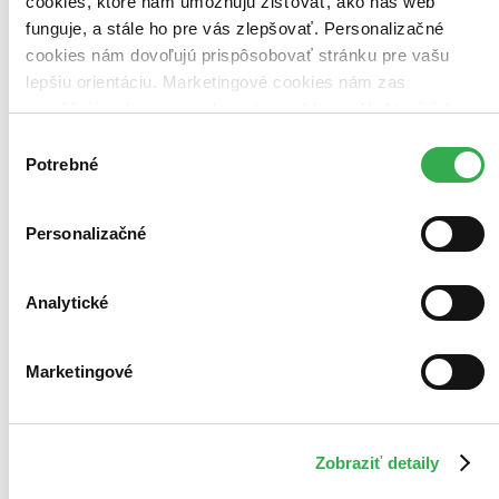
cookies, ktoré nám umožňujú zisťovať, ako náš web
funguje, a stále ho pre vás zlepšovať. Personalizačné
cookies nám dovoľujú prispôsobovať stránku pre vašu
lepšiu orientáciu. Marketingové cookies nám zas
umožňujú zobrazenie relevantnej reklamy. Niektoré údaje
zdieľame aj s tretími stranami. Veľmi by nám pomohlo,
Výber
keby sme mohli používať všetky tieto cookies. Ďakujeme!
Potrebné
súhlasu
Personalizačné
Analytické
Marketingové
Zobraziť detaily