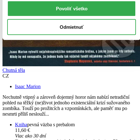
Povoliť všetko
Odmietnuť
Chutná těla
CZ
Isaac Marion
Nechutně vtipný a zároveň dojemný horor nám nabízí netradiční
pohled na těžký (ne)život jednoho existenciální krizí sužovaného
zombíka. Touží po prožitcích a vzpomínkách, ale paměť mu po
nesmrti příliš neslouží...
Kniha
pevná väzba s prebalom
11,60 €
Viac ako 30 dní