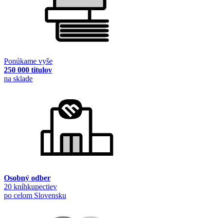
Ponúkame vyše
250 000 titulov
na sklade
Osobný odber
20 kníhkupectiev
po celom Slovensku