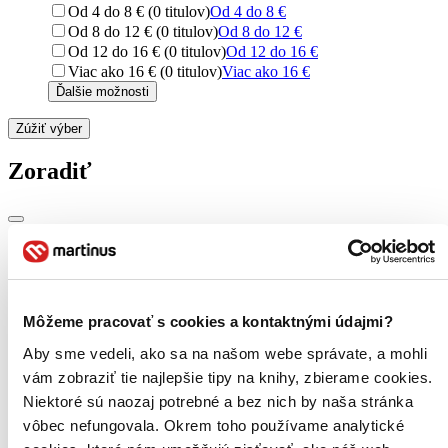
Od 4 do 8 € (0 titulov)
Od 4 do 8 €
Od 8 do 12 € (0 titulov)
Od 8 do 12 €
Od 12 do 16 € (0 titulov)
Od 12 do 16 €
Viac ako 16 € (0 titulov)
Viac ako 16 €
Ďalšie možnosti
Zúžiť výber
Zoradiť
Bestsellery
Top hodnotené
Novinky
Najdrahšie
Môžeme pracovať s cookies a kontaktnými údajmi?
Najlacnejšie
Aby sme vedeli, ako sa na našom webe správate, a mohli
Najvyššia zľava
vám zobraziť tie najlepšie tipy na knihy, zbierame cookies.
Niektoré sú naozaj potrebné a bez nich by naša stránka
Použité filtre
vôbec nefungovala. Okrem toho používame analytické
Zrušiť filtre
V štýle humorný
Na tému zombie