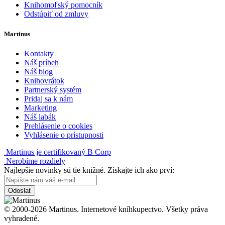
Knihomoľský pomocník
Odstúpiť od zmluvy
Martinus
Kontakty
Náš príbeh
Náš blog
Knihovrátok
Partnerský systém
Pridaj sa k nám
Marketing
Náš labák
Prehlásenie o cookies
Vyhlásenie o prístupnosti
Martinus je certifikovaný B Corp
Nerobíme rozdiely
Najlepšie novinky sú tie knižné. Získajte ich ako prví:
Odoslať
© 2000-2026 Martinus. Internetové kníhkupectvo. Všetky práva
vyhradené.