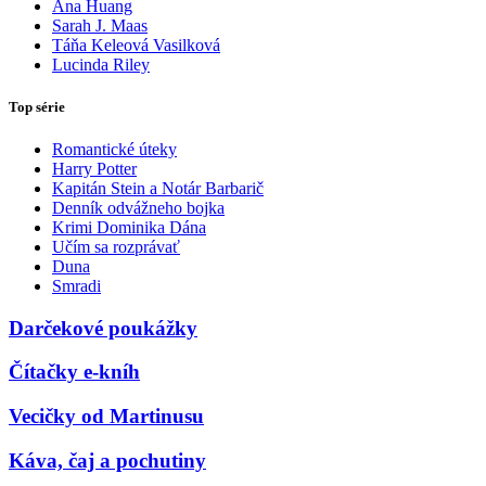
Ana Huang
Sarah J. Maas
Táňa Keleová Vasilková
Lucinda Riley
Top série
Romantické úteky
Harry Potter
Kapitán Stein a Notár Barbarič
Denník odvážneho bojka
Krimi Dominika Dána
Učím sa rozprávať
Duna
Smradi
Darčekové poukážky
Čítačky e-kníh
Vecičky od Martinusu
Káva, čaj a pochutiny