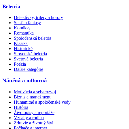
Beletria
Detektívky, trilery a horory
Sci-fi a fantasy
Komiksy
Romantika
Spoločenská beletria
Klasika
Historické
Slovenská beletria
Svetová beletria
Poézia
Ďalšie kategórie
Náučná a odborná
Motivácia a sebarozvoj
Biznis a manažment
Humanitné a spoločenské vedy
História
Životopisy a reportáže
Vzťahy a rodina
Zdravie a životný štýl
Počítače a internet