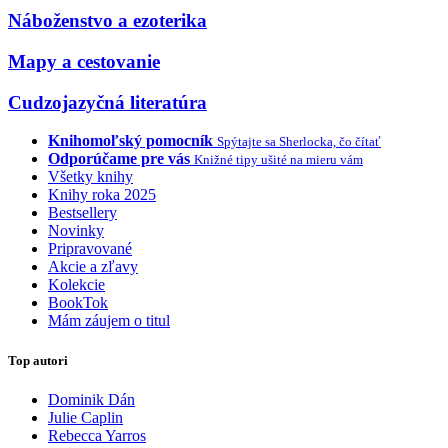
Náboženstvo a ezoterika
Mapy a cestovanie
Cudzojazyčná literatúra
Knihomoľský pomocník
Spýtajte sa Sherlocka, čo čítať
Odporúčame pre vás
Knižné tipy ušité na mieru vám
Všetky knihy
Knihy roka 2025
Bestsellery
Novinky
Pripravované
Akcie a zľavy
Kolekcie
BookTok
Mám záujem o titul
Top autori
Dominik Dán
Julie Caplin
Rebecca Yarros