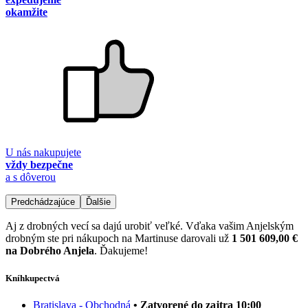
okamžite
U nás nakupujete
vždy bezpečne
a s dôverou
Predchádzajúce
Ďalšie
Aj z drobných vecí sa dajú urobiť veľké. Vďaka vašim Anjelským
drobným ste pri nákupoch na Martinuse darovali už
1 501 609,00 €
na Dobrého Anjela
. Ďakujeme!
Kníhkupectvá
Bratislava - Obchodná
• Zatvorené do zajtra 10:00