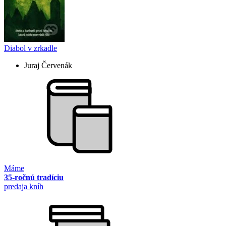
Diabol v zrkadle
Juraj Červenák
Máme
35-ročnú tradíciu
predaja kníh