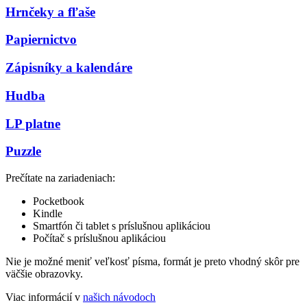
Hrnčeky a fľaše
Papiernictvo
Zápisníky a kalendáre
Hudba
LP platne
Puzzle
Prečítate na zariadeniach:
Pocketbook
Kindle
Smartfón či tablet s príslušnou aplikáciou
Počítač s príslušnou aplikáciou
Nie je možné meniť veľkosť písma, formát je preto vhodný skôr pre
väčšie obrazovky.
Viac informácií v
našich návodoch