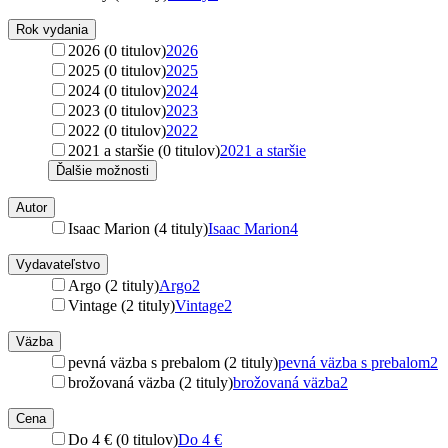
Rok vydania
2026 (0 titulov)
2026
2025 (0 titulov)
2025
2024 (0 titulov)
2024
2023 (0 titulov)
2023
2022 (0 titulov)
2022
2021 a staršie (0 titulov)
2021 a staršie
Ďalšie možnosti
Autor
Isaac Marion (4 tituly)
Isaac Marion
4
Vydavateľstvo
Argo (2 tituly)
Argo
2
Vintage (2 tituly)
Vintage
2
Väzba
pevná väzba s prebalom (2 tituly)
pevná väzba s prebalom
2
brožovaná väzba (2 tituly)
brožovaná väzba
2
Cena
Do 4 € (0 titulov)
Do 4 €