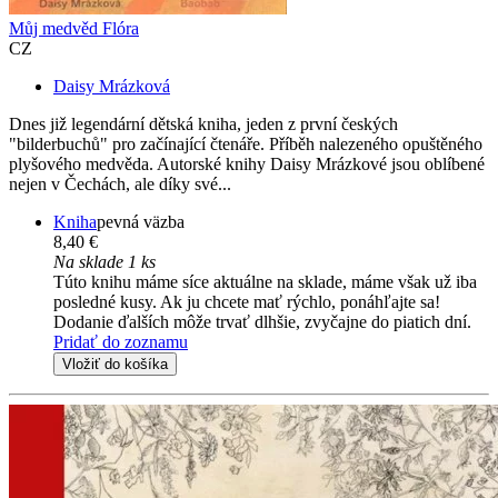
Můj medvěd Flóra
CZ
Daisy Mrázková
Dnes již legendární dětská kniha, jeden z první českých
"bilderbuchů" pro začínající čtenáře. Příběh nalezeného opuštěného
plyšového medvěda. Autorské knihy Daisy Mrázkové jsou oblíbené
nejen v Čechách, ale díky své...
Kniha
pevná väzba
8,40 €
Na sklade 1 ks
Túto knihu máme síce aktuálne na sklade, máme však už iba
posledné kusy. Ak ju chcete mať rýchlo, ponáhľajte sa!
Dodanie ďalších môže trvať dlhšie, zvyčajne do piatich dní.
Pridať do zoznamu
Vložiť do košíka