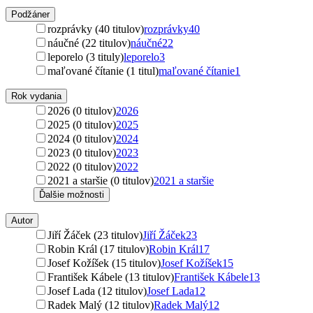
Podžáner
rozprávky (40 titulov)
rozprávky
40
náučné (22 titulov)
náučné
22
leporelo (3 tituly)
leporelo
3
maľované čítanie (1 titul)
maľované čítanie
1
Rok vydania
2026 (0 titulov)
2026
2025 (0 titulov)
2025
2024 (0 titulov)
2024
2023 (0 titulov)
2023
2022 (0 titulov)
2022
2021 a staršie (0 titulov)
2021 a staršie
Ďalšie možnosti
Autor
Jiří Žáček (23 titulov)
Jiří Žáček
23
Robin Král (17 titulov)
Robin Král
17
Josef Kožíšek (15 titulov)
Josef Kožíšek
15
František Kábele (13 titulov)
František Kábele
13
Josef Lada (12 titulov)
Josef Lada
12
Radek Malý (12 titulov)
Radek Malý
12