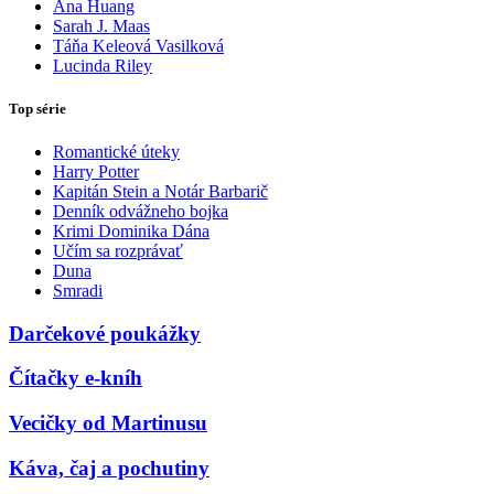
Ana Huang
Sarah J. Maas
Táňa Keleová Vasilková
Lucinda Riley
Top série
Romantické úteky
Harry Potter
Kapitán Stein a Notár Barbarič
Denník odvážneho bojka
Krimi Dominika Dána
Učím sa rozprávať
Duna
Smradi
Darčekové poukážky
Čítačky e-kníh
Vecičky od Martinusu
Káva, čaj a pochutiny