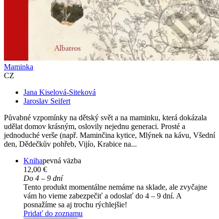
Maminka
CZ
Jana Kiselová-Siteková
Jaroslav Seifert
Půvabné vzpomínky na dětský svět a na maminku, která dokázala
udělat domov krásným, oslovily nejednu generaci. Prosté a
jednoduché verše (např. Maminčina kytice, Mlýnek na kávu, Všední
den, Dědečkův pohřeb, Vijío, Krabice na...
Kniha
pevná väzba
12,00 €
Do 4 – 9 dní
Tento produkt momentálne nemáme na sklade, ale zvyčajne
vám ho vieme zabezpečiť a odoslať do 4 – 9 dní. A
posnažíme sa aj trochu rýchlejšie!
Pridať do zoznamu