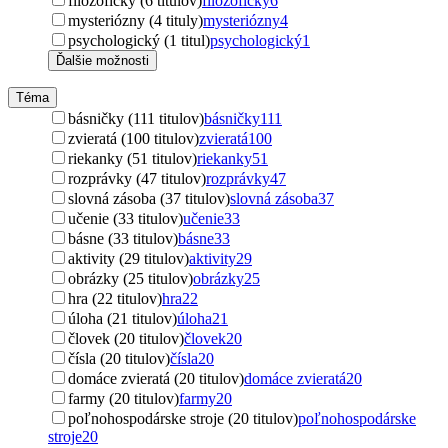
filozofický (6 titulov)
filozofický
6
mysteriózny (4 tituly)
mysteriózny
4
psychologický (1 titul)
psychologický
1
Ďalšie možnosti
Téma
básničky (111 titulov)
básničky
111
zvieratá (100 titulov)
zvieratá
100
riekanky (51 titulov)
riekanky
51
rozprávky (47 titulov)
rozprávky
47
slovná zásoba (37 titulov)
slovná zásoba
37
učenie (33 titulov)
učenie
33
básne (33 titulov)
básne
33
aktivity (29 titulov)
aktivity
29
obrázky (25 titulov)
obrázky
25
hra (22 titulov)
hra
22
úloha (21 titulov)
úloha
21
človek (20 titulov)
človek
20
čísla (20 titulov)
čísla
20
domáce zvieratá (20 titulov)
domáce zvieratá
20
farmy (20 titulov)
farmy
20
poľnohospodárske stroje (20 titulov)
poľnohospodárske
stroje
20