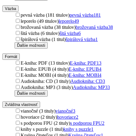
Väzba
pevná väzba (181 titulov)
pevná väzba
181
leporelo (49 titulov)
leporelo
49
brožovaná väzba (38 titulov)
brožovaná väzba
38
šitá väzba (6 titulov)
šitá väzba
6
špirálová väzba (1 titul)
špirálová väzba
1
Ďalšie možnosti
Formát
E-kniha: PDF (13 titulov)
E-kniha: PDF
13
E-kniha: EPUB (4 tituly)
E-kniha: EPUB
4
E-kniha: MOBI (4 tituly)
E-kniha: MOBI
4
Audiokniha: CD (3 tituly)
Audiokniha: CD
3
Audiokniha: MP3 (3 tituly)
Audiokniha: MP3
3
Ďalšie možnosti
Zvláštna vlastnosť
vianočné (3 tituly)
vianočné
3
hovoriace (2 tituly)
hovoriace
2
s podporou FPU (2 tituly)
s podporou FPU
2
knihy s puzzle (1 titul)
knihy s puzzle
1
Krajina čitateľov (1 titul)
Krajina čitateľov
1