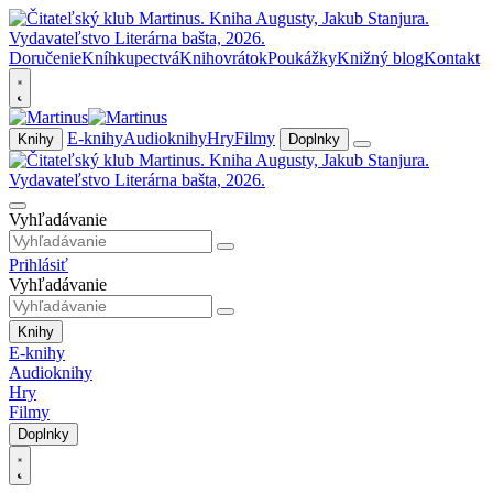
Doručenie
Kníhkupectvá
Knihovrátok
Poukážky
Knižný blog
Kontakt
E-knihy
Audioknihy
Hry
Filmy
Knihy
Doplnky
Vyhľadávanie
Prihlásiť
Vyhľadávanie
Knihy
E-knihy
Audioknihy
Hry
Filmy
Doplnky