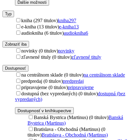
Ďalšie možnosti
Typ
kniha (297 titulov)
kniha
297
e-kniha (13 titulov)
e-kniha
13
audiokniha (6 titulov)
audiokniha
6
Zobraziť iba
novinky (0 titulov)
novinky
zľavnené tituly (0 titulov)
zľavnené tituly
Dostupnosť
na centrálnom sklade (0 titulov)
na centrálnom sklade
predpredaj (0 titulov)
predpredaj
pripravujeme (0 titulov)
pripravujeme
dostupná (bez vypredaných) (0 titulov)
dostupná (bez
vypredaných)
Dostupnosť v kníhkupectve
Banská Bystrica (Martinus) (0 titulov)
Banská
Bystrica (Martinus)
Bratislava - Obchodná (Martinus) (0
titulov)
Bratislava - Obchodná (Martinus)