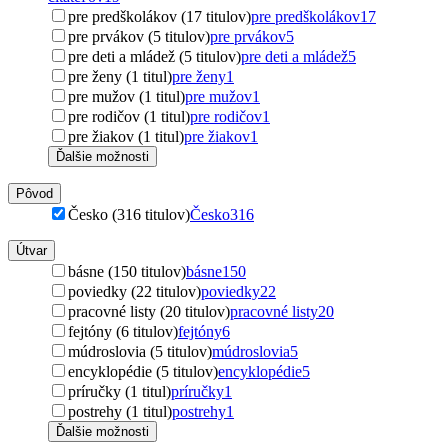
pre predškolákov (17 titulov)
pre predškolákov
17
pre prvákov (5 titulov)
pre prvákov
5
pre deti a mládež (5 titulov)
pre deti a mládež
5
pre ženy (1 titul)
pre ženy
1
pre mužov (1 titul)
pre mužov
1
pre rodičov (1 titul)
pre rodičov
1
pre žiakov (1 titul)
pre žiakov
1
Ďalšie možnosti
Pôvod
Česko (316 titulov)
Česko
316
Útvar
básne (150 titulov)
básne
150
poviedky (22 titulov)
poviedky
22
pracovné listy (20 titulov)
pracovné listy
20
fejtóny (6 titulov)
fejtóny
6
múdroslovia (5 titulov)
múdroslovia
5
encyklopédie (5 titulov)
encyklopédie
5
príručky (1 titul)
príručky
1
postrehy (1 titul)
postrehy
1
Ďalšie možnosti