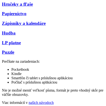
Hrnčeky a fľaše
Papiernictvo
Zápisníky a kalendáre
Hudba
LP platne
Puzzle
Prečítate na zariadeniach:
Pocketbook
Kindle
Smartfón či tablet s príslušnou aplikáciou
Počítač s príslušnou aplikáciou
Nie je možné meniť veľkosť písma, formát je preto vhodný skôr pre
väčšie obrazovky.
Viac informácií v
našich návodoch