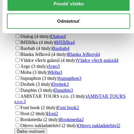
Nakladatelství Fragment (5 titulov)
Nakladatelství
Povoliť všetko
Fragment
5
AlleGro (5 titulov)
AlleGro
5
Vyšehrad (4 tituly)
Vyšehrad
4
Odmietnuť
Grada (4 tituly)
Grada
4
EX book (4 tituly)
EX book
4
Dialog (4 tituly)
Dialog
4
Běžíliška (4 tituly)
Běžíliška
4
Baobab (4 tituly)
Baobab
4
Blanka Ježková (4 tituly)
Blanka Ježková
4
Vládce všech galaxií (4 tituly)
Vládce všech galaxií
4
Argo (3 tituly)
Argo
3
Moba (3 tituly)
Moba
3
Supraphon (3 tituly)
Supraphon
3
Drobek (3 tituly)
Drobek
3
Dauphin (3 tituly)
Dauphin
3
AMISTAR TOURS s.r.o. (3 tituly)
AMISTAR TOURS
s.r.o.
3
Foni book (2 tituly)
Foni book
2
Host (2 tituly)
Host
2
Bookmedia (2 tituly)
Bookmedia
2
Ottovo nakladatelství (2 tituly)
Ottovo nakladatelství
2
Ďalšie možnosti