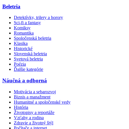
Beletria
Detektívky, trilery a horory
Sci-fi a fantasy
Komiksy
Romantika
Spoločenská beletria
Klasika
Historické
Slovenská beletria
Svetová beletria
Poézia
Ďalšie kategórie
Náučná a odborná
Motivácia a sebarozvoj
Biznis a manažment
Humanitné a spoločenské vedy
História
Životopisy a reportáže
Vzťahy a rodina
Zdravie a životný štýl
Počítače a internet