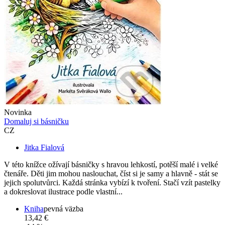
Novinka
Domaluj si básničku
CZ
Jitka Fialová
V této knížce ožívají básničky s hravou lehkostí, potěší malé i velké
čtenáře. Děti jim mohou naslouchat, číst si je samy a hlavně - stát se
jejich spolutvůrci. Každá stránka vybízí k tvoření. Stačí vzít pastelky
a dokreslovat ilustrace podle vlastní...
Kniha
pevná väzba
13,42 €