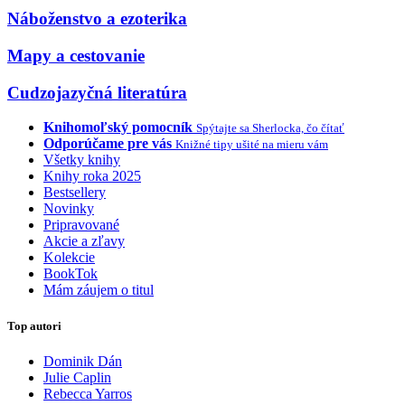
Náboženstvo a ezoterika
Mapy a cestovanie
Cudzojazyčná literatúra
Knihomoľský pomocník
Spýtajte sa Sherlocka, čo čítať
Odporúčame pre vás
Knižné tipy ušité na mieru vám
Všetky knihy
Knihy roka 2025
Bestsellery
Novinky
Pripravované
Akcie a zľavy
Kolekcie
BookTok
Mám záujem o titul
Top autori
Dominik Dán
Julie Caplin
Rebecca Yarros