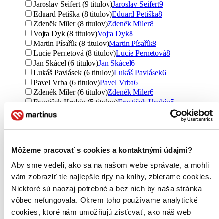
Jaroslav Seifert (9 titulov)
Jaroslav Seifert
9
Eduard Petiška (8 titulov)
Eduard Petiška
8
Zdeněk Miler (8 titulov)
Zdeněk Miler
8
Vojta Dyk (8 titulov)
Vojta Dyk
8
Martin Písařík (8 titulov)
Martin Písařík
8
Lucie Pernetová (8 titulov)
Lucie Pernetová
8
Jan Skácel (6 titulov)
Jan Skácel
6
Lukáš Pavlásek (6 titulov)
Lukáš Pavlásek
6
Pavel Vrba (6 titulov)
Pavel Vrba
6
Zdenék Miler (6 titulov)
Zdenék Miler
6
František Hrubín (5 titulov)
František Hrubín
5
Alena Müllerová (5 titulov)
Alena Müllerová
5
Jarmila Urbánková (5 titulov)
Jarmila Urbánková
5
Denisa Grimmová (5 titulov)
Denisa Grimmová
5
Milada Motlová (4 tituly)
Milada Motlová
4
Môžeme pracovať s cookies a kontaktnými údajmi?
Jan Vodňanský (4 tituly)
Jan Vodňanský
4
Milena Lukešová (4 tituly)
Milena Lukešová
4
Aby sme vedeli, ako sa na našom webe správate, a mohli
Vlasta Baránková (4 tituly)
Vlasta Baránková
4
vám zobraziť tie najlepšie tipy na knihy, zbierame cookies.
Blanka Ježková (4 tituly)
Blanka Ježková
4
Niektoré sú naozaj potrebné a bez nich by naša stránka
Lída Brychtová (4 tituly)
Lída Brychtová
4
Kateřina Kofroňová (4 tituly)
Kateřina Kofroňová
4
vôbec nefungovala. Okrem toho používame analytické
Honza Volf (3 tituly)
Honza Volf
3
cookies, ktoré nám umožňujú zisťovať, ako náš web