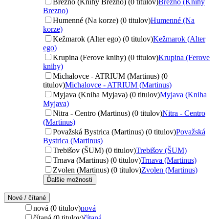
Brezno (Knihy Brezno) (0 titulov)
Brezno (Knihy
Brezno)
Humenné (Na korze) (0 titulov)
Humenné (Na
korze)
Kežmarok (Alter ego) (0 titulov)
Kežmarok (Alter
ego)
Krupina (Ferove knihy) (0 titulov)
Krupina (Ferove
knihy)
Michalovce - ATRIUM (Martinus) (0
titulov)
Michalovce - ATRIUM (Martinus)
Myjava (Kniha Myjava) (0 titulov)
Myjava (Kniha
Myjava)
Nitra - Centro (Martinus) (0 titulov)
Nitra - Centro
(Martinus)
Považská Bystrica (Martinus) (0 titulov)
Považská
Bystrica (Martinus)
Trebišov (ŠUM) (0 titulov)
Trebišov (ŠUM)
Trnava (Martinus) (0 titulov)
Trnava (Martinus)
Zvolen (Martinus) (0 titulov)
Zvolen (Martinus)
Ďalšie možnosti
Nové / čítané
nová (0 titulov)
nová
čítaná (0 titulov)
čítaná