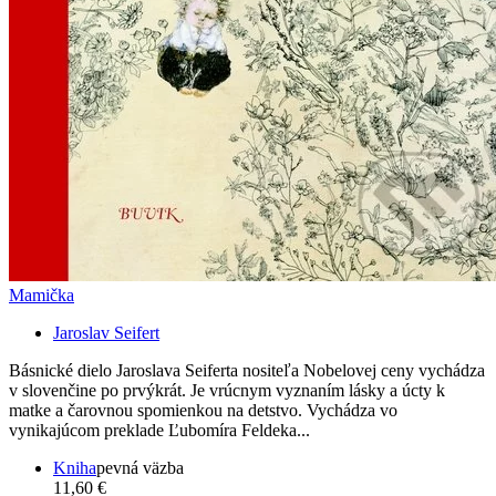
Mamička
Jaroslav Seifert
Básnické dielo Jaroslava Seiferta nositeľa Nobelovej ceny vychádza
v slovenčine po prvýkrát. Je vrúcnym vyznaním lásky a úcty k
matke a čarovnou spomienkou na detstvo. Vychádza vo
vynikajúcom preklade Ľubomíra Feldeka...
Kniha
pevná väzba
11,60 €