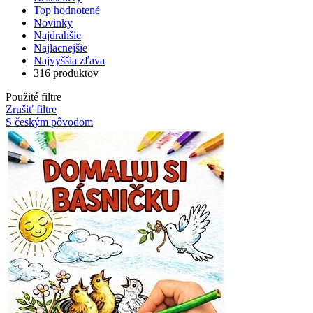
Top hodnotené
Novinky
Najdrahšie
Najlacnejšie
Najvyššia zľava
316 produktov
Použité filtre
Zrušiť filtre
S českým pôvodom