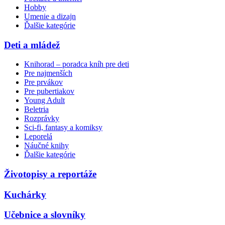
Hobby
Umenie a dizajn
Ďalšie kategórie
Deti a mládež
Knihorad – poradca kníh pre deti
Pre najmenších
Pre prvákov
Pre pubertiakov
Young Adult
Beletria
Rozprávky
Sci-fi, fantasy a komiksy
Leporelá
Náučné knihy
Ďalšie kategórie
Životopisy a reportáže
Kuchárky
Učebnice a slovníky