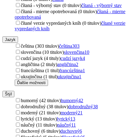
čítaná - výborný stav (0 titulov)
čítaná - výborný stav
čítaná - mierne opotrebovaná (0 titulov)
čítaná - mierne
opotrebovaná
čítané verzie vypredaných kníh (0 titulov)
čítané verzie
vypredaných kníh
Jazyk
čeština (303 titulov)
čeština
303
slovenčina (10 titulov)
slovenčina
10
cudzí jazyk (4 tituly)
cudzí jazyk
4
angličtina (2 tituly)
angličtina
2
francúzština (1 titul)
francúzština
1
ukrajinčina (1 titul)
ukrajinčina
1
Ďalšie možnosti
Štýl
humorný (42 titulov)
humorný
42
dobrodružný (38 titulov)
dobrodružný
38
moderný (21 titulov)
moderný
21
lyrický (13 titulov)
lyrický
13
náučný (11 titulov)
náučný
11
duchovný (6 titulov)
duchovný
6