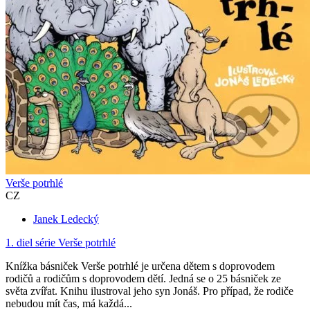
Verše potrhlé
CZ
Janek Ledecký
1. diel série
Verše potrhlé
Knížka básniček Verše potrhlé je určena dětem s doprovodem
rodičů a rodičům s doprovodem dětí. Jedná se o 25 básniček ze
světa zvířat. Knihu ilustroval jeho syn Jonáš. Pro případ, že rodiče
nebudou mít čas, má každá...