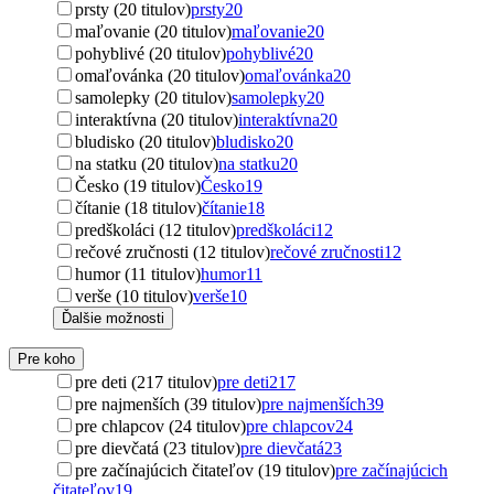
prsty (20 titulov)
prsty
20
maľovanie (20 titulov)
maľovanie
20
pohyblivé (20 titulov)
pohyblivé
20
omaľovánka (20 titulov)
omaľovánka
20
samolepky (20 titulov)
samolepky
20
interaktívna (20 titulov)
interaktívna
20
bludisko (20 titulov)
bludisko
20
na statku (20 titulov)
na statku
20
Česko (19 titulov)
Česko
19
čítanie (18 titulov)
čítanie
18
predškoláci (12 titulov)
predškoláci
12
rečové zručnosti (12 titulov)
rečové zručnosti
12
humor (11 titulov)
humor
11
verše (10 titulov)
verše
10
Ďalšie možnosti
Pre koho
pre deti (217 titulov)
pre deti
217
pre najmenších (39 titulov)
pre najmenších
39
pre chlapcov (24 titulov)
pre chlapcov
24
pre dievčatá (23 titulov)
pre dievčatá
23
pre začínajúcich čitateľov (19 titulov)
pre začínajúcich
čitateľov
19