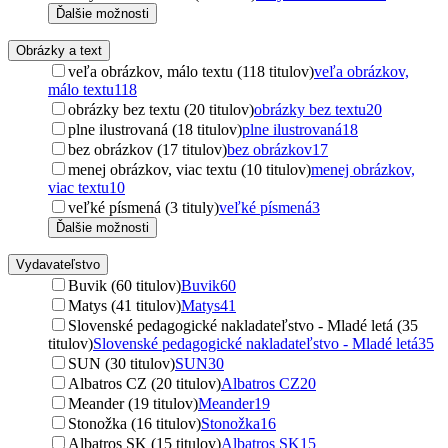
Ďalšie možnosti
Obrázky a text
veľa obrázkov, málo textu (118 titulov)
veľa obrázkov,
málo textu
118
obrázky bez textu (20 titulov)
obrázky bez textu
20
plne ilustrovaná (18 titulov)
plne ilustrovaná
18
bez obrázkov (17 titulov)
bez obrázkov
17
menej obrázkov, viac textu (10 titulov)
menej obrázkov,
viac textu
10
veľké písmená (3 tituly)
veľké písmená
3
Ďalšie možnosti
Vydavateľstvo
Buvik (60 titulov)
Buvik
60
Matys (41 titulov)
Matys
41
Slovenské pedagogické nakladateľstvo - Mladé letá (35
titulov)
Slovenské pedagogické nakladateľstvo - Mladé letá
35
SUN (30 titulov)
SUN
30
Albatros CZ (20 titulov)
Albatros CZ
20
Meander (19 titulov)
Meander
19
Stonožka (16 titulov)
Stonožka
16
Albatros SK (15 titulov)
Albatros SK
15