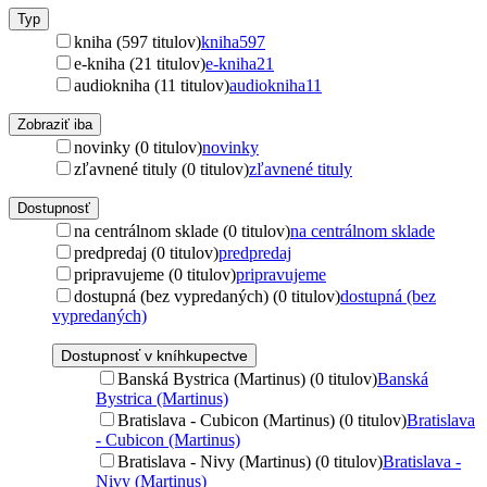
Typ
kniha (597 titulov)
kniha
597
e-kniha (21 titulov)
e-kniha
21
audiokniha (11 titulov)
audiokniha
11
Zobraziť iba
novinky (0 titulov)
novinky
zľavnené tituly (0 titulov)
zľavnené tituly
Dostupnosť
na centrálnom sklade (0 titulov)
na centrálnom sklade
predpredaj (0 titulov)
predpredaj
pripravujeme (0 titulov)
pripravujeme
dostupná (bez vypredaných) (0 titulov)
dostupná (bez
vypredaných)
Dostupnosť v kníhkupectve
Banská Bystrica (Martinus) (0 titulov)
Banská
Bystrica (Martinus)
Bratislava - Cubicon (Martinus) (0 titulov)
Bratislava
- Cubicon (Martinus)
Bratislava - Nivy (Martinus) (0 titulov)
Bratislava -
Nivy (Martinus)