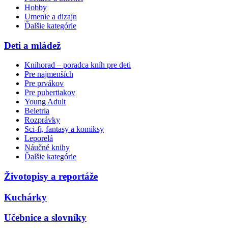
Hobby
Umenie a dizajn
Ďalšie kategórie
Deti a mládež
Knihorad – poradca kníh pre deti
Pre najmenších
Pre prvákov
Pre pubertiakov
Young Adult
Beletria
Rozprávky
Sci-fi, fantasy a komiksy
Leporelá
Náučné knihy
Ďalšie kategórie
Životopisy a reportáže
Kuchárky
Učebnice a slovníky