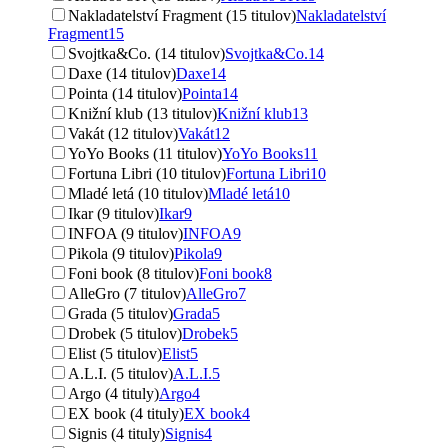
Nakladatelství Fragment (15 titulov)
Nakladatelství
Fragment
15
Svojtka&Co. (14 titulov)
Svojtka&Co.
14
Daxe (14 titulov)
Daxe
14
Pointa (14 titulov)
Pointa
14
Knižní klub (13 titulov)
Knižní klub
13
Vakát (12 titulov)
Vakát
12
YoYo Books (11 titulov)
YoYo Books
11
Fortuna Libri (10 titulov)
Fortuna Libri
10
Mladé letá (10 titulov)
Mladé letá
10
Ikar (9 titulov)
Ikar
9
INFOA (9 titulov)
INFOA
9
Pikola (9 titulov)
Pikola
9
Foni book (8 titulov)
Foni book
8
AlleGro (7 titulov)
AlleGro
7
Grada (5 titulov)
Grada
5
Drobek (5 titulov)
Drobek
5
Elist (5 titulov)
Elist
5
A.L.I. (5 titulov)
A.L.I.
5
Argo (4 tituly)
Argo
4
EX book (4 tituly)
EX book
4
Signis (4 tituly)
Signis
4