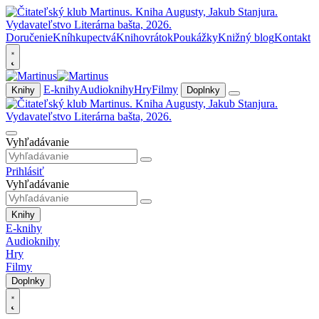
Doručenie
Kníhkupectvá
Knihovrátok
Poukážky
Knižný blog
Kontakt
E-knihy
Audioknihy
Hry
Filmy
Knihy
Doplnky
Vyhľadávanie
Prihlásiť
Vyhľadávanie
Knihy
E-knihy
Audioknihy
Hry
Filmy
Doplnky