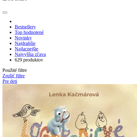
Bestsellery
Top hodnotené
Novinky
Najdrahšie
Najlacnejšie
Najvyššia zľava
629 produktov
Použité filtre
Zrušiť filtre
Pre deti