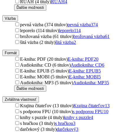
RUAH (4 tituly)
RUAH
4
Ďalšie možnosti
Väzba
pevná väzba (374 titulov)
pevná väzba
374
leporelo (114 titulov)
leporelo
114
brožovaná väzba (61 titulov)
brožovaná väzba
61
šitá väzba (2 tituly)
šitá väzba
2
Formát
E-kniha: PDF (20 titulov)
E-kniha: PDF
20
Audiokniha: CD (6 titulov)
Audiokniha: CD
6
E-kniha: EPUB (5 titulov)
E-kniha: EPUB
5
E-kniha: MOBI (5 titulov)
E-kniha: MOBI
5
Audiokniha: MP3 (5 titulov)
Audiokniha: MP3
5
Ďalšie možnosti
Zvláštna vlastnosť
Krajina čitateľov (13 titulov)
Krajina čitateľov
13
s podporou FPU (10 titulov)
s podporou FPU
10
knihy s puzzle (4 tituly)
knihy s puzzle
4
s hračkou (3 tituly)
s hračkou
3
darčekový (3 tituly)
darčekový
3