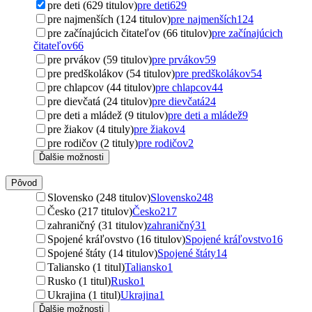
pre deti (629 titulov)
pre deti
629
pre najmenších (124 titulov)
pre najmenších
124
pre začínajúcich čitateľov (66 titulov)
pre začínajúcich
čitateľov
66
pre prvákov (59 titulov)
pre prvákov
59
pre predškolákov (54 titulov)
pre predškolákov
54
pre chlapcov (44 titulov)
pre chlapcov
44
pre dievčatá (24 titulov)
pre dievčatá
24
pre deti a mládež (9 titulov)
pre deti a mládež
9
pre žiakov (4 tituly)
pre žiakov
4
pre rodičov (2 tituly)
pre rodičov
2
Ďalšie možnosti
Pôvod
Slovensko (248 titulov)
Slovensko
248
Česko (217 titulov)
Česko
217
zahraničný (31 titulov)
zahraničný
31
Spojené kráľovstvo (16 titulov)
Spojené kráľovstvo
16
Spojené štáty (14 titulov)
Spojené štáty
14
Taliansko (1 titul)
Taliansko
1
Rusko (1 titul)
Rusko
1
Ukrajina (1 titul)
Ukrajina
1
Ďalšie možnosti