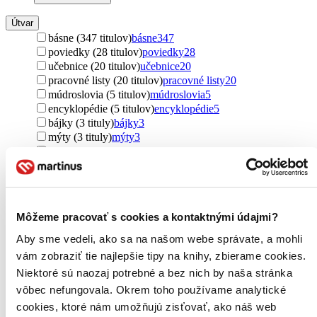
Útvar
básne (347 titulov)
básne
347
poviedky (28 titulov)
poviedky
28
učebnice (20 titulov)
učebnice
20
pracovné listy (20 titulov)
pracovné listy
20
múdroslovia (5 titulov)
múdroslovia
5
encyklopédie (5 titulov)
encyklopédie
5
bájky (3 tituly)
bájky
3
mýty (3 tituly)
mýty
3
povesti (3 tituly)
povesti
3
príručky (1 titul)
príručky
1
postrehy (1 titul)
postrehy
1
Ďalšie možnosti
Môžeme pracovať s cookies a kontaktnými údajmi?
Podžáner
rozprávky (119 titulov)
rozprávky
119
Aby sme vedeli, ako sa na našom webe správate, a mohli
náučné (47 titulov)
náučné
47
vám zobraziť tie najlepšie tipy na knihy, zbierame cookies.
fantasy (5 titulov)
fantasy
5
Niektoré sú naozaj potrebné a bez nich by naša stránka
leporelo (2 tituly)
leporelo
2
vôbec nefungovala. Okrem toho používame analytické
poviedky (1 titul)
poviedky
1
maľované čítanie (1 titul)
maľované čítanie
1
cookies, ktoré nám umožňujú zisťovať, ako náš web