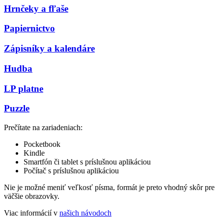
Hrnčeky a fľaše
Papiernictvo
Zápisníky a kalendáre
Hudba
LP platne
Puzzle
Prečítate na zariadeniach:
Pocketbook
Kindle
Smartfón či tablet s príslušnou aplikáciou
Počítač s príslušnou aplikáciou
Nie je možné meniť veľkosť písma, formát je preto vhodný skôr pre
väčšie obrazovky.
Viac informácií v
našich návodoch