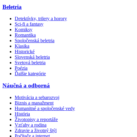
Beletria
Detektívky, trilery a horory
Sci-fi a fantasy
Komiksy
Romantika
Spoločenská beletria
Klasika
Historické
Slovenská beletria
Svetová beletria
Poézia
Ďalšie kategórie
Náučná a odborná
Motivácia a sebarozvoj
Biznis a manažment
Humanitné a spoločenské vedy
História
Životopisy a reportáže
Vzťahy a rodina
Zdravie a životný štýl
Počítače a internet