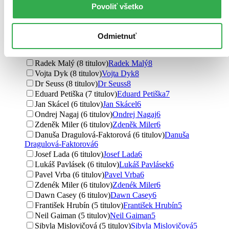
Rozprávky
11
Povoliť všetko
Daniela Reichstädterová (10 titulov)
Daniela
Reichstädterová
10
Mária Ďuríčková (9 titulov)
Mária Ďuríčková
9
Odmietnuť
Dr. Seuss (9 titulov)
Dr. Seuss
9
Krista Bendová (8 titulov)
Krista Bendová
8
Radek Malý (8 titulov)
Radek Malý
8
Vojta Dyk (8 titulov)
Vojta Dyk
8
Dr Seuss (8 titulov)
Dr Seuss
8
Eduard Petiška (7 titulov)
Eduard Petiška
7
Jan Skácel (6 titulov)
Jan Skácel
6
Ondrej Nagaj (6 titulov)
Ondrej Nagaj
6
Zdeněk Miler (6 titulov)
Zdeněk Miler
6
Danuša Dragulová-Faktorová (6 titulov)
Danuša
Dragulová-Faktorová
6
Josef Lada (6 titulov)
Josef Lada
6
Lukáš Pavlásek (6 titulov)
Lukáš Pavlásek
6
Pavel Vrba (6 titulov)
Pavel Vrba
6
Zdenék Miler (6 titulov)
Zdenék Miler
6
Dawn Casey (6 titulov)
Dawn Casey
6
František Hrubín (5 titulov)
František Hrubín
5
Neil Gaiman (5 titulov)
Neil Gaiman
5
Sibyla Mislovičová (5 titulov)
Sibyla Mislovičová
5