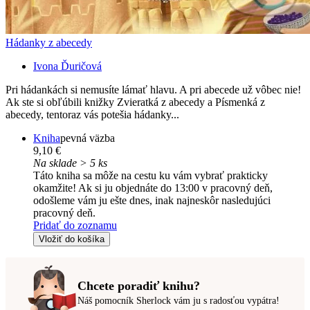
Hádanky z abecedy
Ivona Ďuričová
Pri hádankách si nemusíte lámať hlavu. A pri abecede už vôbec nie!
Ak ste si obľúbili knižky Zvieratká z abecedy a Písmenká z
abecedy, tentoraz vás potešia hádanky...
Kniha
pevná väzba
9,10 €
Na sklade > 5 ks
Táto kniha sa môže na cestu ku vám vybrať prakticky
okamžite! Ak si ju objednáte do 13:00 v pracovný deň,
odošleme vám ju ešte dnes, inak najneskôr nasledujúci
pracovný deň.
Pridať do zoznamu
Vložiť do košíka
Chcete poradiť knihu?
Náš pomocník Sherlock vám ju s radosťou vypátra!