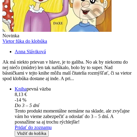
Novinka
Vietor fúka do klobúka
Anna Sláviková
Ak má niekto prievan v hlave, je to galiba. No ak by niekomu do
nej niečo (múdre) len tak nafúkalo, bolo by to super. Nad
básničkami v tejto knihe môžu malí čitatelia rozmýšľať, či sa vietor
spod klobúka dostane aj inde. A pri...
Kniha
pevná väzba
8,13 €
-14 %
Do 3 – 5 dní
Tento produkt momentálne nemáme na sklade, ale zvyčajne
vám ho vieme zabezpečiť a odoslať do 3 – 5 dní. A
posnažíme sa aj trochu rýchlejšie!
Pridať do zoznamu
Vložiť do košíka