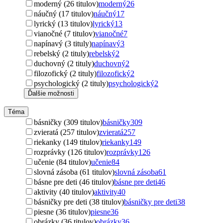
moderný (26 titulov)
moderný
26
náučný (17 titulov)
náučný
17
lyrický (13 titulov)
lyrický
13
vianočné (7 titulov)
vianočné
7
napínavý (3 tituly)
napínavý
3
rebelský (2 tituly)
rebelský
2
duchovný (2 tituly)
duchovný
2
filozofický (2 tituly)
filozofický
2
psychologický (2 tituly)
psychologický
2
Ďalšie možnosti
Téma
básničky (309 titulov)
básničky
309
zvieratá (257 titulov)
zvieratá
257
riekanky (149 titulov)
riekanky
149
rozprávky (126 titulov)
rozprávky
126
učenie (84 titulov)
učenie
84
slovná zásoba (61 titulov)
slovná zásoba
61
básne pre deti (46 titulov)
básne pre deti
46
aktivity (40 titulov)
aktivity
40
básničky pre deti (38 titulov)
básničky pre deti
38
piesne (36 titulov)
piesne
36
obrázky (36 titulov)
obrázky
36