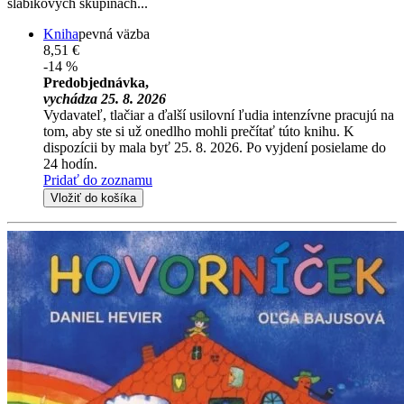
slabikových skupinách...
Kniha
pevná väzba
8,51 €
-14 %
Predobjednávka,
vychádza 25. 8. 2026
Vydavateľ, tlačiar a ďalší usilovní ľudia intenzívne pracujú na
tom, aby ste si už onedlho mohli prečítať túto knihu. K
dispozícii by mala byť 25. 8. 2026. Po vyjdení posielame do
24 hodín.
Pridať do zoznamu
Vložiť do košíka