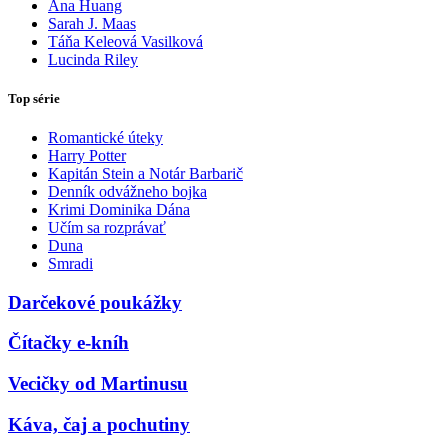
Ana Huang
Sarah J. Maas
Táňa Keleová Vasilková
Lucinda Riley
Top série
Romantické úteky
Harry Potter
Kapitán Stein a Notár Barbarič
Denník odvážneho bojka
Krimi Dominika Dána
Učím sa rozprávať
Duna
Smradi
Darčekové poukážky
Čítačky e-kníh
Vecičky od Martinusu
Káva, čaj a pochutiny