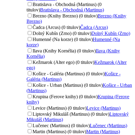
Bratislava - Obchodná (Martinus) (0
titulov)
Bratislava - Obchodná (Martinus)
Brezno (Knihy Brezno) (0 titulov)
Brezno (Knihy
Brezno)
Čadca (Arcus) (0 titulov)
Čadca (Arcus)
Dolný Kubín (Zrno) (0 titulov)
Dolný Kubín (Zrno)
Humenné (Na korze) (0 titulov)
Humenné (Na
korze)
Ilava (Knihy Kornélia) (0 titulov)
Ilava (Knihy
Kornélia)
Kežmarok (Alter ego) (0 titulov)
Kežmarok (Alter
ego)
Košice - Galéria (Martinus) (0 titulov)
Košice -
Galéria (Martinus)
Košice - Urban (Martinus) (0 titulov)
Košice - Urban
(Martinus)
Krupina (Ferove knihy) (0 titulov)
Krupina (Ferove
knihy)
Levice (Martinus) (0 titulov)
Levice (Martinus)
Liptovský Mikuláš (Martinus) (0 titulov)
Liptovský
Mikuláš (Martinus)
Lučenec (Martinus) (0 titulov)
Lučenec (Martinus)
Martin (Martinus) (0 titulov)
Martin (Martinus)