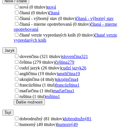
Nové / čítané
nová (0 titulov)
nová
čítaná (0 titulov)
čítaná
čítaná - výborný stav (0 titulov)
čítaná - výborný stav
čítaná - mierne opotrebovaná (0 titulov)
čítaná - mierne
opotrebovaná
čítané verzie vypredaných kníh (0 titulov)
čítané verzie
vypredaných kníh
Jazyk
slovenčina (321 titulov)
slovenčina
321
čeština (279 titulov)
čeština
279
cudzí jazyk (26 titulov)
cudzí jazyk
26
angličtina (19 titulov)
angličtina
19
ukrajinčina (4 tituly)
ukrajinčina
4
francúzština (1 titul)
francúzština
1
maďarčina (1 titul)
maďarčina
1
ruština (1 titul)
ruština
1
Ďalšie možnosti
Štýl
dobrodružný (81 titulov)
dobrodružný
81
humorný (49 titulov)
humorný
49