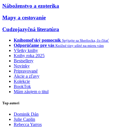
Náboženstvo a ezoterika
Mapy a cestovanie
Cudzojazyčná literatúra
Knihomoľský pomocník
Spýtajte sa Sherlocka, čo čítať
Odporúčame pre vás
Knižné tipy ušité na mieru vám
Všetky knihy
Knihy roka 2025
Bestsellery
Novinky
Pripravované
Akcie a zľavy
Kolekcie
BookTok
Mám záujem o titul
Top autori
Dominik Dán
Julie Caplin
Rebecca Yarros