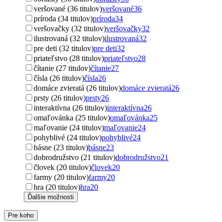
veršované (36 titulov)
veršované
36
príroda (34 titulov)
príroda
34
veršovačky (32 titulov)
veršovačky
32
ilustrovaná (32 titulov)
ilustrovaná
32
pre deti (32 titulov)
pre deti
32
priateľstvo (28 titulov)
priateľstvo
28
čítanie (27 titulov)
čítanie
27
čísla (26 titulov)
čísla
26
domáce zvieratá (26 titulov)
domáce zvieratá
26
prsty (26 titulov)
prsty
26
interaktívna (26 titulov)
interaktívna
26
omaľovánka (25 titulov)
omaľovánka
25
maľovanie (24 titulov)
maľovanie
24
pohyblivé (24 titulov)
pohyblivé
24
básne (23 titulov)
básne
23
dobrodružstvo (21 titulov)
dobrodružstvo
21
človek (20 titulov)
človek
20
farmy (20 titulov)
farmy
20
hra (20 titulov)
hra
20
Ďalšie možnosti
Pre koho