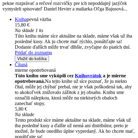
pekne rozprávať a rečové rozcvičky pre ich nepoddajný jazýček
vymysleli spisovateľ Daniel Hevier a maliarka Oľga Bajusová...
Kniha
pevná väzba
15,80 €
Na sklade 1 ks
Túto knihu máme síce aktuálne na sklade, máme však už iba
posledné kusy. Ak ju chcete mať rýchlo, ponáhľajte sa!
Dodanie ďalších môže trvať dlhšie, zvyčajne do piatich dní.
Pridať do zoznamu
Vložiť do košíka
Čítaná
mierne opotrebovaná
Túto knihu sme vykúpili cez
Knihovrátok
a je mierne
opotrebovaná.
Na tejto knihe už síce poznať, že ju niekto
čítal, môže jej chýbať prebal, nie je však poškodená tak, aby
to akokoľvek znižovalo zážitok z jej obsahu. Knihu sme
označili nálepkou, ktorá môže na niektorých obaloch
zanechať stopy.
5,80 €
Na sklade
Tento produkt síce máme aktuálne na sklade, máme však už
iba posledné kusy a ďalšie už nemá ani distribútor, preto je
možné, že bude onedlho úplne vypredaný. Ak ho chcete mať,
ponáhľajte sa!