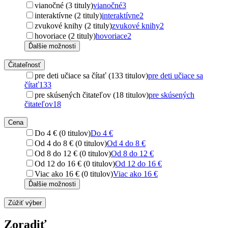
vianočné (3 tituly)
vianočné
3
interaktívne (2 tituly)
interaktívne
2
zvukové knihy (2 tituly)
zvukové knihy
2
hovoriace (2 tituly)
hovoriace
2
Ďalšie možnosti
Čitateľnosť
pre deti učiace sa čítať (133 titulov)
pre deti učiace sa
čítať
133
pre skúsených čitateľov (18 titulov)
pre skúsených
čitateľov
18
Cena
Do 4 € (0 titulov)
Do 4 €
Od 4 do 8 € (0 titulov)
Od 4 do 8 €
Od 8 do 12 € (0 titulov)
Od 8 do 12 €
Od 12 do 16 € (0 titulov)
Od 12 do 16 €
Viac ako 16 € (0 titulov)
Viac ako 16 €
Ďalšie možnosti
Zúžiť výber
Zoradiť