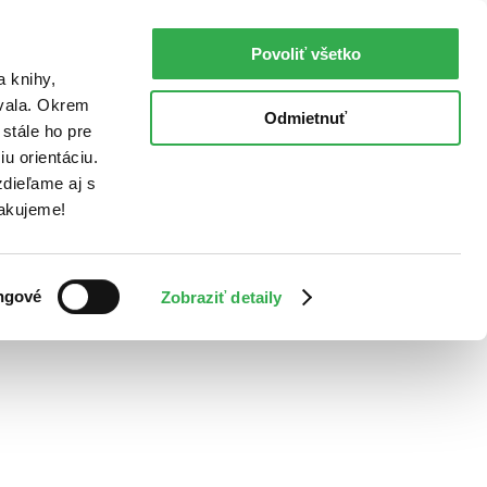
Povoliť všetko
a knihy,
ovala. Okrem
Odmietnuť
stále ho pre
u orientáciu.
dieľame aj s
Ďakujeme!
ngové
Zobraziť detaily