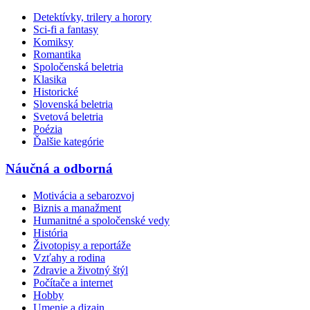
Detektívky, trilery a horory
Sci-fi a fantasy
Komiksy
Romantika
Spoločenská beletria
Klasika
Historické
Slovenská beletria
Svetová beletria
Poézia
Ďalšie kategórie
Náučná a odborná
Motivácia a sebarozvoj
Biznis a manažment
Humanitné a spoločenské vedy
História
Životopisy a reportáže
Vzťahy a rodina
Zdravie a životný štýl
Počítače a internet
Hobby
Umenie a dizajn