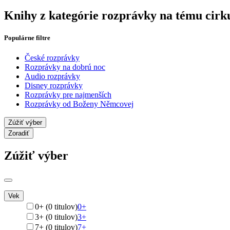
Knihy z kategórie rozprávky na tému cirk
Populárne filtre
České rozprávky
Rozprávky na dobrú noc
Audio rozprávky
Disney rozprávky
Rozprávky pre najmenších
Rozprávky od Boženy Němcovej
Zúžiť výber
Zoradiť
Zúžiť výber
Vek
0+ (0 titulov)
0+
3+ (0 titulov)
3+
7+ (0 titulov)
7+