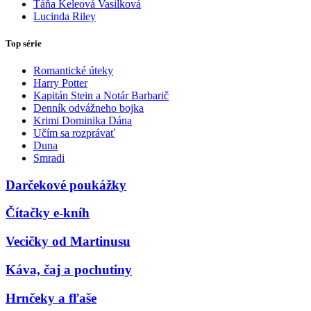
Táňa Keleová Vasilková
Lucinda Riley
Top série
Romantické úteky
Harry Potter
Kapitán Stein a Notár Barbarič
Denník odvážneho bojka
Krimi Dominika Dána
Učím sa rozprávať
Duna
Smradi
Darčekové poukážky
Čítačky e-kníh
Vecičky od Martinusu
Káva, čaj a pochutiny
Hrnčeky a fľaše