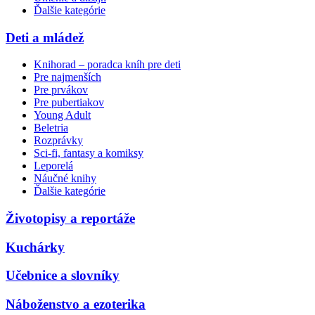
Ďalšie kategórie
Deti a mládež
Knihorad – poradca kníh pre deti
Pre najmenších
Pre prvákov
Pre pubertiakov
Young Adult
Beletria
Rozprávky
Sci-fi, fantasy a komiksy
Leporelá
Náučné knihy
Ďalšie kategórie
Životopisy a reportáže
Kuchárky
Učebnice a slovníky
Náboženstvo a ezoterika