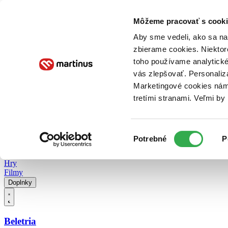
Doručenie
Kníhkupectvá
Knihovrátok
Poukážky
Knižný blog
Kontakt
Môžeme pracovať s cooki
Aby sme vedeli, ako sa na 
zbierame cookies. Niektor
E-knihy
Audioknihy
Hry
Filmy
Knihy
Doplnky
toho používame analytické
vás zlepšovať. Personaliz
Vyhľadávanie
Marketingové cookies nám 
tretími stranami. Veľmi b
Prihlásiť
Vyhľadávanie
Výber
Knihy
Potrebné
P
súhlasu
E-knihy
Audioknihy
Hry
Filmy
Doplnky
Beletria