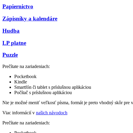
Papiernictvo
Zápisníky a kalendáre
Hudba
LP platne
Puzzle
Prečítate na zariadeniach:
Pocketbook
Kindle
Smartfón či tablet s príslušnou aplikáciou
Počítač s príslušnou aplikáciou
Nie je možné meniť veľkosť písma, formát je preto vhodný skôr pre 
Viac informácií v
našich návodoch
Prečítate na zariadeniach:
Pocketbook