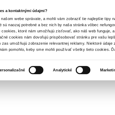
es a kontaktnými údajmi?
našom webe správate, a mohli vám zobraziť tie najlepšie tipy n
é sú naozaj potrebné a bez nich by naša stránka vôbec nefung
 cookies, ktoré nám umožňujú zisťovať, ako náš web funguje, a 
ačné cookies nám dovoľujú prispôsobovať stránku pre vašu lepši
zas umožňujú zobrazenie relevantnej reklamy. Niektoré údaje z
y nám pomohlo, keby sme mohli používať všetky tieto cookies. 
ersonalizačné
Analytické
Marketi