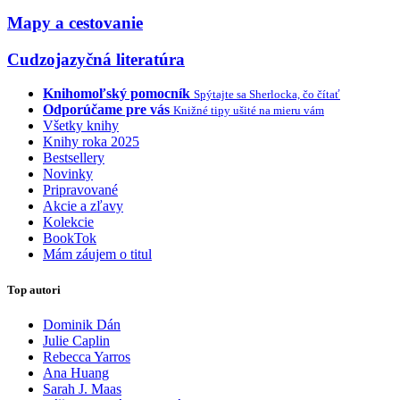
Mapy a cestovanie
Cudzojazyčná literatúra
Knihomoľský pomocník
Spýtajte sa Sherlocka, čo čítať
Odporúčame pre vás
Knižné tipy ušité na mieru vám
Všetky knihy
Knihy roka 2025
Bestsellery
Novinky
Pripravované
Akcie a zľavy
Kolekcie
BookTok
Mám záujem o titul
Top autori
Dominik Dán
Julie Caplin
Rebecca Yarros
Ana Huang
Sarah J. Maas