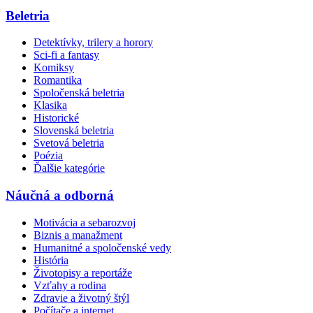
Beletria
Detektívky, trilery a horory
Sci-fi a fantasy
Komiksy
Romantika
Spoločenská beletria
Klasika
Historické
Slovenská beletria
Svetová beletria
Poézia
Ďalšie kategórie
Náučná a odborná
Motivácia a sebarozvoj
Biznis a manažment
Humanitné a spoločenské vedy
História
Životopisy a reportáže
Vzťahy a rodina
Zdravie a životný štýl
Počítače a internet