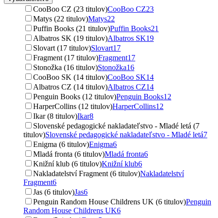
CooBoo CZ (23 titulov)
CooBoo CZ
23
Matys (22 titulov)
Matys
22
Puffin Books (21 titulov)
Puffin Books
21
Albatros SK (19 titulov)
Albatros SK
19
Slovart (17 titulov)
Slovart
17
Fragment (17 titulov)
Fragment
17
Stonožka (16 titulov)
Stonožka
16
CooBoo SK (14 titulov)
CooBoo SK
14
Albatros CZ (14 titulov)
Albatros CZ
14
Penguin Books (12 titulov)
Penguin Books
12
HarperCollins (12 titulov)
HarperCollins
12
Ikar (8 titulov)
Ikar
8
Slovenské pedagogické nakladateľstvo - Mladé letá (7
titulov)
Slovenské pedagogické nakladateľstvo - Mladé letá
7
Enigma (6 titulov)
Enigma
6
Mladá fronta (6 titulov)
Mladá fronta
6
Knižní klub (6 titulov)
Knižní klub
6
Nakladatelství Fragment (6 titulov)
Nakladatelství
Fragment
6
Jas (6 titulov)
Jas
6
Penguin Random House Childrens UK (6 titulov)
Penguin
Random House Childrens UK
6