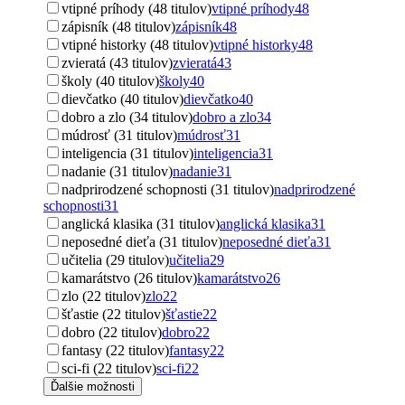
vtipné príhody (48 titulov)
vtipné príhody
48
zápisník (48 titulov)
zápisník
48
vtipné historky (48 titulov)
vtipné historky
48
zvieratá (43 titulov)
zvieratá
43
školy (40 titulov)
školy
40
dievčatko (40 titulov)
dievčatko
40
dobro a zlo (34 titulov)
dobro a zlo
34
múdrosť (31 titulov)
múdrosť
31
inteligencia (31 titulov)
inteligencia
31
nadanie (31 titulov)
nadanie
31
nadprirodzené schopnosti (31 titulov)
nadprirodzené
schopnosti
31
anglická klasika (31 titulov)
anglická klasika
31
neposedné dieťa (31 titulov)
neposedné dieťa
31
učitelia (29 titulov)
učitelia
29
kamarátstvo (26 titulov)
kamarátstvo
26
zlo (22 titulov)
zlo
22
šťastie (22 titulov)
šťastie
22
dobro (22 titulov)
dobro
22
fantasy (22 titulov)
fantasy
22
sci-fi (22 titulov)
sci-fi
22
Ďalšie možnosti