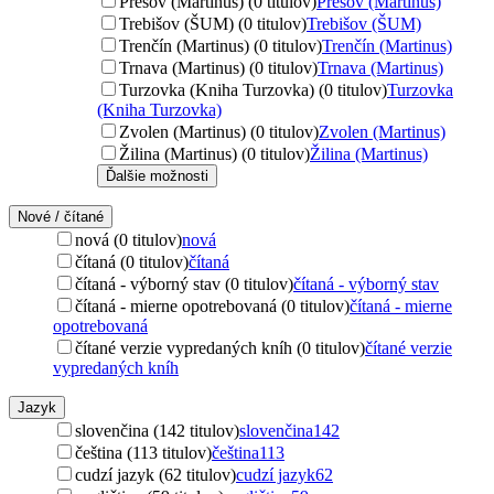
Prešov (Martinus) (0 titulov)
Prešov (Martinus)
Trebišov (ŠUM) (0 titulov)
Trebišov (ŠUM)
Trenčín (Martinus) (0 titulov)
Trenčín (Martinus)
Trnava (Martinus) (0 titulov)
Trnava (Martinus)
Turzovka (Kniha Turzovka) (0 titulov)
Turzovka
(Kniha Turzovka)
Zvolen (Martinus) (0 titulov)
Zvolen (Martinus)
Žilina (Martinus) (0 titulov)
Žilina (Martinus)
Ďalšie možnosti
Nové / čítané
nová (0 titulov)
nová
čítaná (0 titulov)
čítaná
čítaná - výborný stav (0 titulov)
čítaná - výborný stav
čítaná - mierne opotrebovaná (0 titulov)
čítaná - mierne
opotrebovaná
čítané verzie vypredaných kníh (0 titulov)
čítané verzie
vypredaných kníh
Jazyk
slovenčina (142 titulov)
slovenčina
142
čeština (113 titulov)
čeština
113
cudzí jazyk (62 titulov)
cudzí jazyk
62