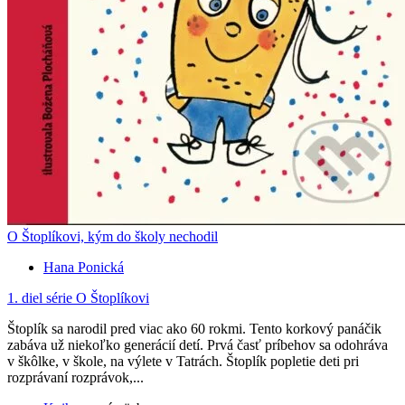
O Štoplíkovi, kým do školy nechodil
Hana Ponická
1. diel série
O Štoplíkovi
Štoplík sa narodil pred viac ako 60 rokmi. Tento korkový panáčik
zabáva už niekoľko generácií detí. Prvá časť príbehov sa odohráva
v škôlke, v škole, na výlete v Tatrách. Štoplík popletie deti pri
rozprávaní rozprávok,...