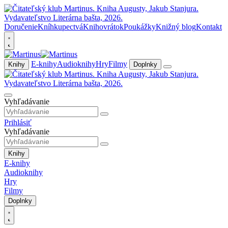
Doručenie
Kníhkupectvá
Knihovrátok
Poukážky
Knižný blog
Kontakt
E-knihy
Audioknihy
Hry
Filmy
Knihy
Doplnky
Vyhľadávanie
Prihlásiť
Vyhľadávanie
Knihy
E-knihy
Audioknihy
Hry
Filmy
Doplnky