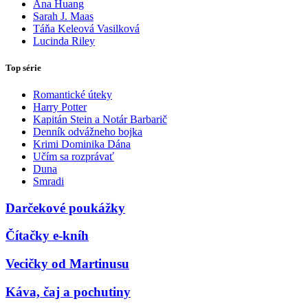
Ana Huang
Sarah J. Maas
Táňa Keleová Vasilková
Lucinda Riley
Top série
Romantické úteky
Harry Potter
Kapitán Stein a Notár Barbarič
Denník odvážneho bojka
Krimi Dominika Dána
Učím sa rozprávať
Duna
Smradi
Darčekové poukážky
Čítačky e-kníh
Vecičky od Martinusu
Káva, čaj a pochutiny