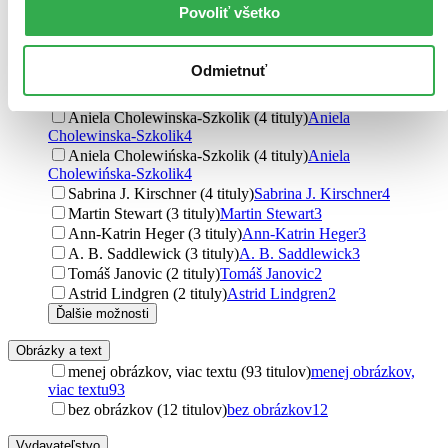
Povoliť všetko
Ľubica Kepštová (4 tituly)
Ľubica Kepštová
4
Gabriela Futová (4 tituly)
Gabriela Futová
4
Barbora Kardošová (4 tituly)
Barbora Kardošová
4
Odmietnuť
Cressida Cowell (4 tituly)
Cressida Cowell
4
Daniela Krolupperová (4 tituly)
Daniela Krolupperová
4
Aniela Cholewinska-Szkolik (4 tituly)
Aniela
Cholewinska-Szkolik
4
Aniela Cholewińska-Szkolik (4 tituly)
Aniela
Cholewińska-Szkolik
4
Sabrina J. Kirschner (4 tituly)
Sabrina J. Kirschner
4
Martin Stewart (3 tituly)
Martin Stewart
3
Ann-Katrin Heger (3 tituly)
Ann-Katrin Heger
3
A. B. Saddlewick (3 tituly)
A. B. Saddlewick
3
Tomáš Janovic (2 tituly)
Tomáš Janovic
2
Astrid Lindgren (2 tituly)
Astrid Lindgren
2
Ďalšie možnosti
Obrázky a text
menej obrázkov, viac textu (93 titulov)
menej obrázkov,
viac textu
93
bez obrázkov (12 titulov)
bez obrázkov
12
Vydavateľstvo