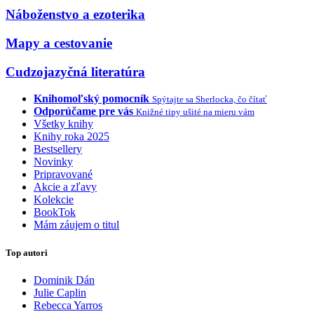
Náboženstvo a ezoterika
Mapy a cestovanie
Cudzojazyčná literatúra
Knihomoľský pomocník
Spýtajte sa Sherlocka, čo čítať
Odporúčame pre vás
Knižné tipy ušité na mieru vám
Všetky knihy
Knihy roka 2025
Bestsellery
Novinky
Pripravované
Akcie a zľavy
Kolekcie
BookTok
Mám záujem o titul
Top autori
Dominik Dán
Julie Caplin
Rebecca Yarros