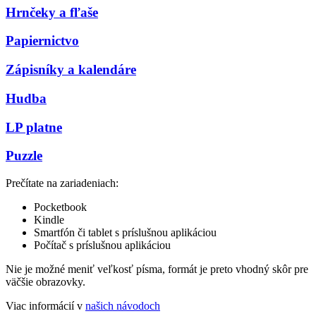
Hrnčeky a fľaše
Papiernictvo
Zápisníky a kalendáre
Hudba
LP platne
Puzzle
Prečítate na zariadeniach:
Pocketbook
Kindle
Smartfón či tablet s príslušnou aplikáciou
Počítač s príslušnou aplikáciou
Nie je možné meniť veľkosť písma, formát je preto vhodný skôr pre
väčšie obrazovky.
Viac informácií v
našich návodoch