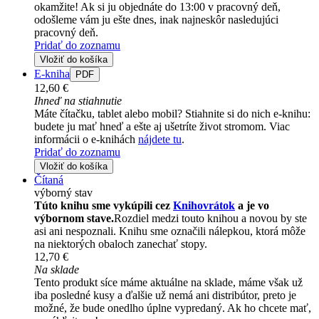
okamžite! Ak si ju objednáte do 13:00 v pracovný deň,
odošleme vám ju ešte dnes, inak najneskôr nasledujúci
pracovný deň.
Pridať do zoznamu
Vložiť do košíka
E-kniha
PDF
12,60 €
Ihneď na stiahnutie
Máte čítačku, tablet alebo mobil? Stiahnite si do nich e-knihu:
budete ju mať hneď a ešte aj ušetríte život stromom. Viac
informácii o e-knihách
nájdete tu
.
Pridať do zoznamu
Vložiť do košíka
Čítaná
výborný stav
Túto knihu sme vykúpili cez
Knihovrátok
a je vo
výbornom stave.
Rozdiel medzi touto knihou a novou by ste
asi ani nespoznali. Knihu sme označili nálepkou, ktorá môže
na niektorých obaloch zanechať stopy.
12,70 €
Na sklade
Tento produkt síce máme aktuálne na sklade, máme však už
iba posledné kusy a ďalšie už nemá ani distribútor, preto je
možné, že bude onedlho úplne vypredaný. Ak ho chcete mať,