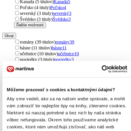
Kanada (5 titulov)
Kanada
5
Poľsko (4 tituly)
Poľsko
4
severský (3 tituly)
severský
3
Švédsko (3 tituly)
Švédsko
3
Ďalšie možnosti
Útvar
romány (39 titulov)
romány
39
básne (11 titulov)
básne
11
učebnice (10 titulov)
učebnice
10
poviedky (3 tituly)
poviedky
3
Podžáner
rozprávky (188 titulov)
rozprávky
188
fantasy (74 titulov)
fantasy
74
náučné (21 titulov)
náučné
21
Môžeme pracovať s cookies a kontaktnými údajmi?
poviedky (2 tituly)
poviedky
2
Aby sme vedeli, ako sa na našom webe správate, a mohli
Rok vydania
vám zobraziť tie najlepšie tipy na knihy, zbierame cookies.
2026 (0 titulov)
2026
Niektoré sú naozaj potrebné a bez nich by naša stránka
2025 (0 titulov)
2025
vôbec nefungovala. Okrem toho používame analytické
2024 (0 titulov)
2024
cookies, ktoré nám umožňujú zisťovať, ako náš web
2023 (0 titulov)
2023