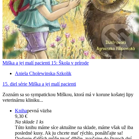
Miška a jej malí pacienti 15: Škola v prírode
Aniela Cholewinska-Szkolik
15. diel série
Miška a jej malí pacienti
Zoznám sa so sympatickou Miškou, ktorá má v korune košatej lipy
veterinárnu kliniku...
Kniha
pevná väzba
9,30 €
Na sklade 1 ks
Túto knihu máme síce aktuálne na sklade, máme však už iba
posledné kusy. Ak ju chcete mať rýchlo, ponáhľajte sa!
Dodanie ďalších môže trvať dlhšie, zvyčajne do štyroch dní.