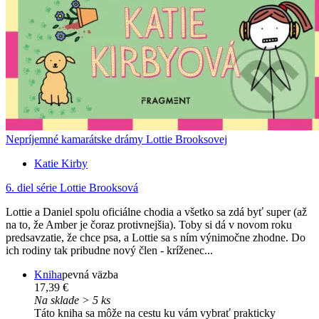
Nepríjemné kamarátske drámy Lottie Brooksovej
Katie Kirby
6. diel série
Lottie Brooksová
Lottie a Daniel spolu oficiálne chodia a všetko sa zdá byť super (až
na to, že Amber je čoraz protivnejšia). Toby si dá v novom roku
predsavzatie, že chce psa, a Lottie sa s ním výnimočne zhodne. Do
ich rodiny tak pribudne nový člen - kríženec...
Kniha
pevná väzba
17,39 €
Na sklade > 5 ks
Táto kniha sa môže na cestu ku vám vybrať prakticky