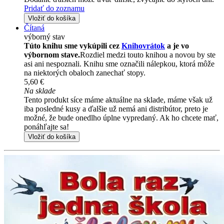
Pridať do zoznamu
Vložiť do košíka
Čítaná
výborný stav
Túto knihu sme vykúpili cez
Knihovrátok
a je vo
výbornom stave.
Rozdiel medzi touto knihou a novou by ste
asi ani nespoznali. Knihu sme označili nálepkou, ktorá môže
na niektorých obaloch zanechať stopy.
5,60 €
Na sklade
Tento produkt síce máme aktuálne na sklade, máme však už
iba posledné kusy a ďalšie už nemá ani distribútor, preto je
možné, že bude onedlho úplne vypredaný. Ak ho chcete mať,
ponáhľajte sa!
Vložiť do košíka