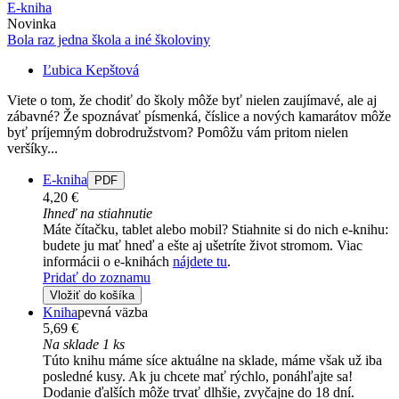
E-kniha
Novinka
Bola raz jedna škola a iné školoviny
Ľubica Kepštová
Viete o tom, že chodiť do školy môže byť nielen zaujímavé, ale aj
zábavné? Že spoznávať písmenká, číslice a nových kamarátov môže
byť príjemným dobrodružstvom? Pomôžu vám pritom nielen
veršíky...
E-kniha
PDF
4,20 €
Ihneď na stiahnutie
Máte čítačku, tablet alebo mobil? Stiahnite si do nich e-knihu:
budete ju mať hneď a ešte aj ušetríte život stromom. Viac
informácii o e-knihách
nájdete tu
.
Pridať do zoznamu
Vložiť do košíka
Kniha
pevná väzba
5,69 €
Na sklade 1 ks
Túto knihu máme síce aktuálne na sklade, máme však už iba
posledné kusy. Ak ju chcete mať rýchlo, ponáhľajte sa!
Dodanie ďalších môže trvať dlhšie, zvyčajne do 18 dní.