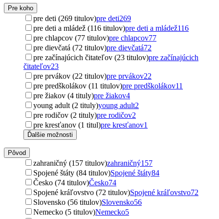
Pre koho
pre deti (269 titulov)
pre deti
269
pre deti a mládež (116 titulov)
pre deti a mládež
116
pre chlapcov (77 titulov)
pre chlapcov
77
pre dievčatá (72 titulov)
pre dievčatá
72
pre začínajúcich čitateľov (23 titulov)
pre začínajúcich
čitateľov
23
pre prvákov (22 titulov)
pre prvákov
22
pre predškolákov (11 titulov)
pre predškolákov
11
pre žiakov (4 tituly)
pre žiakov
4
young adult (2 tituly)
young adult
2
pre rodičov (2 tituly)
pre rodičov
2
pre kresťanov (1 titul)
pre kresťanov
1
Ďalšie možnosti
Pôvod
zahraničný (157 titulov)
zahraničný
157
Spojené štáty (84 titulov)
Spojené štáty
84
Česko (74 titulov)
Česko
74
Spojené kráľovstvo (72 titulov)
Spojené kráľovstvo
72
Slovensko (56 titulov)
Slovensko
56
Nemecko (5 titulov)
Nemecko
5