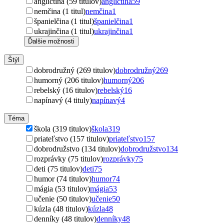
angličtina (59 titulov)
angličtina
59
nemčina (1 titul)
nemčina
1
španielčina (1 titul)
španielčina
1
ukrajinčina (1 titul)
ukrajinčina
1
Ďalšie možnosti
Štýl
dobrodružný (269 titulov)
dobrodružný
269
humorný (206 titulov)
humorný
206
rebelský (16 titulov)
rebelský
16
napínavý (4 tituly)
napínavý
4
Téma
škola (319 titulov)
škola
319
priateľstvo (157 titulov)
priateľstvo
157
dobrodružstvo (134 titulov)
dobrodružstvo
134
rozprávky (75 titulov)
rozprávky
75
deti (75 titulov)
deti
75
humor (74 titulov)
humor
74
mágia (53 titulov)
mágia
53
učenie (50 titulov)
učenie
50
kúzla (48 titulov)
kúzla
48
denníky (48 titulov)
denníky
48