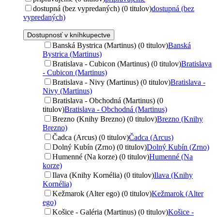
dostupná (bez vypredaných) (0 titulov)
dostupná (bez
vypredaných)
Dostupnosť v kníhkupectve
Banská Bystrica (Martinus) (0 titulov)
Banská
Bystrica (Martinus)
Bratislava - Cubicon (Martinus) (0 titulov)
Bratislava
- Cubicon (Martinus)
Bratislava - Nivy (Martinus) (0 titulov)
Bratislava -
Nivy (Martinus)
Bratislava - Obchodná (Martinus) (0
titulov)
Bratislava - Obchodná (Martinus)
Brezno (Knihy Brezno) (0 titulov)
Brezno (Knihy
Brezno)
Čadca (Arcus) (0 titulov)
Čadca (Arcus)
Dolný Kubín (Zrno) (0 titulov)
Dolný Kubín (Zrno)
Humenné (Na korze) (0 titulov)
Humenné (Na
korze)
Ilava (Knihy Kornélia) (0 titulov)
Ilava (Knihy
Kornélia)
Kežmarok (Alter ego) (0 titulov)
Kežmarok (Alter
ego)
Košice - Galéria (Martinus) (0 titulov)
Košice -