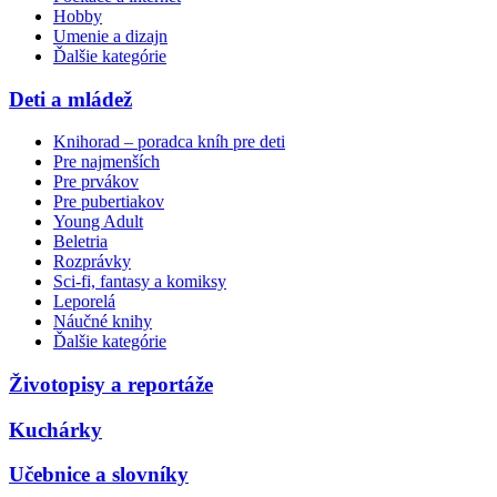
Hobby
Umenie a dizajn
Ďalšie kategórie
Deti a mládež
Knihorad – poradca kníh pre deti
Pre najmenších
Pre prvákov
Pre pubertiakov
Young Adult
Beletria
Rozprávky
Sci-fi, fantasy a komiksy
Leporelá
Náučné knihy
Ďalšie kategórie
Životopisy a reportáže
Kuchárky
Učebnice a slovníky