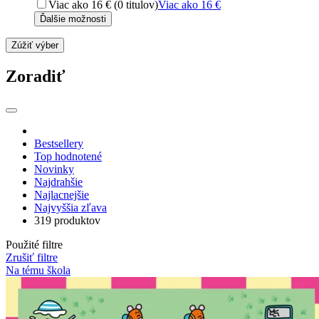
Viac ako 16 € (0 titulov)
Viac ako 16 €
Ďalšie možnosti
Zúžiť výber
Zoradiť
Bestsellery
Top hodnotené
Novinky
Najdrahšie
Najlacnejšie
Najvyššia zľava
319 produktov
Použité filtre
Zrušiť filtre
Na tému škola