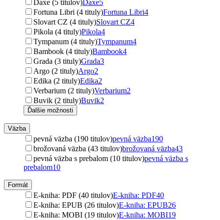
Daxe (5 titulov)
Daxe
5
Fortuna Libri (4 tituly)
Fortuna Libri
4
Slovart CZ (4 tituly)
Slovart CZ
4
Pikola (4 tituly)
Pikola
4
Tympanum (4 tituly)
Tympanum
4
Bambook (4 tituly)
Bambook
4
Grada (3 tituly)
Grada
3
Argo (2 tituly)
Argo
2
Edika (2 tituly)
Edika
2
Verbarium (2 tituly)
Verbarium
2
Buvik (2 tituly)
Buvik
2
Ďalšie možnosti
Väzba
pevná väzba (190 titulov)
pevná väzba
190
brožovaná väzba (43 titulov)
brožovaná väzba
43
pevná väzba s prebalom (10 titulov)
pevná väzba s
prebalom
10
Formát
E-kniha: PDF (40 titulov)
E-kniha: PDF
40
E-kniha: EPUB (26 titulov)
E-kniha: EPUB
26
E-kniha: MOBI (19 titulov)
E-kniha: MOBI
19