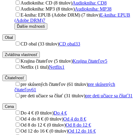
Audiokniha: CD (8 titulov)
Audiokniha: CD
8
Audiokniha: MP3 (8 titulov)
Audiokniha: MP3
8
E-kniha: EPUB (Adobe DRM) (7 titulov)
E-kniha: EPUB
(Adobe DRM)
7
Ďalšie možnosti
Obal
CD obal (33 titulov)
CD obal
33
Zvláštna vlastnosť
Krajina čitateľov (5 titulov)
Krajina čitateľov
5
Netflix (1 titul)
Netflix
1
Čitateľnosť
pre skúsených čitateľov (61 titulov)
pre skúsených
čitateľov
61
pre deti učiace sa čítať (31 titulov)
pre deti učiace sa čítať
31
Cena
Do 4 € (0 titulov)
Do 4 €
Od 4 do 8 € (0 titulov)
Od 4 do 8 €
Od 8 do 12 € (0 titulov)
Od 8 do 12 €
Od 12 do 16 € (0 titulov)
Od 12 do 16 €